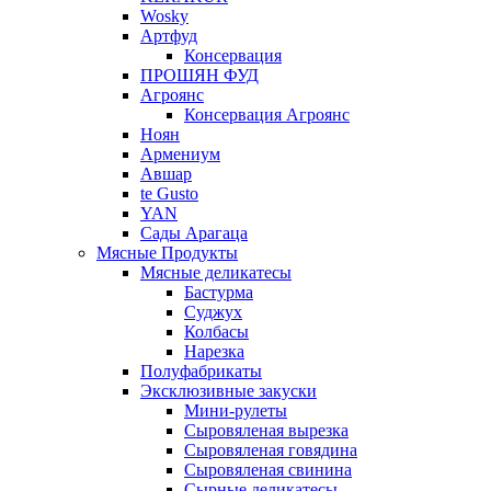
Wosky
Артфуд
Консервация
ПРОШЯН ФУД
Агроянс
Консервация Агроянс
Ноян
Армениум
Авшар
te Gusto
YAN
Сады Арагаца
Мясные Продукты
Мясные деликатесы
Бастурма
Суджух
Колбасы
Нарезка
Полуфабрикаты
Эксклюзивные закуски
Мини-рулеты
Сыровяленая вырезка
Сыровяленая говядина
Сыровяленая свинина
Сырные деликатесы