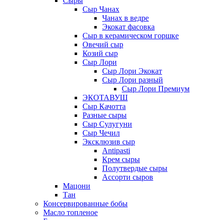
Сыры
Сыр Чанах
Чанах в ведре
Экокат фасовка
Сыр в керамическом горшке
Овечий сыр
Козий сыр
Сыр Лори
Сыр Лори Экокат
Сыр Лори разный
Сыр Лори Премиум
ЭКОТАВУШ
Сыр Качотта
Разные сыры
Сыр Сулугуни
Сыр Чечил
Эксклюзив сыр
Antipasti
Крем сыры
Полутвердые сыры
Ассорти сыров
Мацони
Тан
Консервированные бобы
Масло топленое