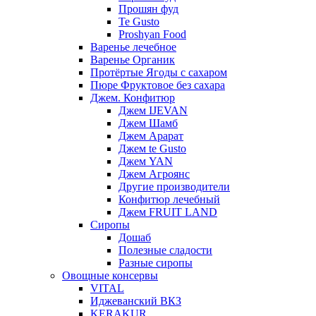
Прошян фуд
Te Gusto
Proshyan Food
Варенье лечебное
Варенье Органик
Протёртые Ягоды с сахаром
Пюре Фруктовое без сахара
Джем. Конфитюр
Джем IJEVAN
Джем Шамб
Джем Арарат
Джем te Gusto
Джем YAN
Джем Агроянс
Другие производители
Конфитюр лечебный
Джем FRUIT LAND
Сиропы
Дошаб
Полезные сладости
Разные сиропы
Овощные консервы
VITAL
Иджеванский ВКЗ
KERAKUR