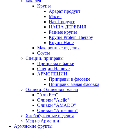
Бакалея
Крупы
Арарат продукт
Масис
Нат Продукт
НАША ДЕРЕВНЯ
Разные крупы
Крупы Protein Therapy
Крупы Нане
Макаронные изделия
Соусы
Специи, приправы
Приправы в банке
Специи Hamove
АРМСПЕЦИИ
Приправы в фасовке
Приправы малая фасовка
Оливки, Оливковое масло
"Arm Eco"
Оливки "Aiello"
Оливки "AMADO"
Оливки "Armenium"
Хлебобулочные изделия
Мед из Армении
Армянские фрукты