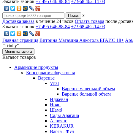
Заказать звонок
+7 495 646-88-84
+7 968 462-14-03
x
Доставка заказа
в течение 24 часов
Оплата товара
после достав
Заказать звонок
+7 495 646-88-84
+7 968 462-14-03
Главная страница
Витрина Магазина Алкоголь ЕГАИС 18+
Арм
"Trinity"
Меню каталога
Каталог товаров
Армянские продукты
Консервация фруктовая
Варенье
Vital
Варенье маленький объем
Варенье большой объем
Иджеван
Ноян
Шамб
Сады Арагаца
Агроянс
KERAKUR
Варга - Фуд