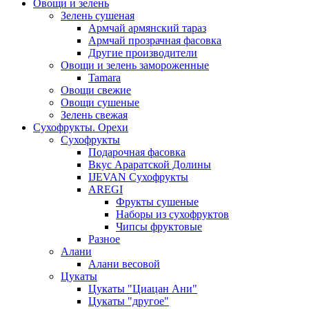
Овощи и зелень
Зелень сушеная
Армчай армянский тараз
Армчай прозрачная фасовка
Другие производители
Овощи и зелень замороженные
Tamara
Овощи свежие
Овощи сушеные
Зелень свежая
Сухофрукты. Орехи
Сухофрукты
Подарочная фасовка
Вкус Араратской Долины
IJEVAN Сухофрукты
AREGI
Фрукты сушеные
Наборы из сухофруктов
Чипсы фруктовые
Разное
Алани
Алани весовой
Цукаты
Цукаты "Циацан Ани"
Цукаты "другое"