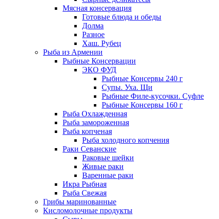
Мясная консервация
Готовые блюда и обеды
Долма
Разное
Хаш. Рубец
Рыба из Армении
Рыбные Консервации
ЭКО ФУД
Рыбные Консервы 240 г
Супы. Уха. Щи
Рыбные Филе-кусочки. Суфле
Рыбные Консервы 160 г
Рыба Охлажденная
Рыба замороженная
Рыба копченая
Рыба холодного копчения
Раки Севанские
Раковые шейки
Живые раки
Варенные раки
Икра Рыбная
Рыба Свежая
Грибы маринованные
Кисломолочные продукты