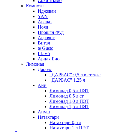
Соки Шамб
Компоты
Иджеван
YAN
Арарат
Ноян
Прошян Фуд
Агроянс
Витал
te Gusto
Шамб
Арцах Био
Лимонад
Дарбас
"ДАРБАС" 0,5 л в стекле
"ДАРБАС" 1,25 л
Ани
Лимонад 0,5 л ПЭТ
Лимонад 0,5 л ст
Лимонад 1,0 л ПЭТ
Лимонад 1,5 л ПЭТ
Ануш
Натахтари
Натахтари 0,5 л
Натахтари 1 л ПЭТ