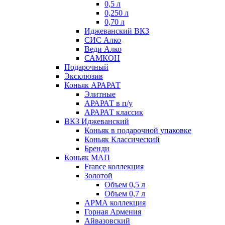
0,5 л
0,250 л
0,70 л
Иджеванский ВКЗ
СИС Алко
Веди Алко
САМКОН
Подарочный
Эксклюзив
Коньяк АРАРАТ
Элитные
АРАРАТ в п/у
АРАРАТ классик
ВКЗ Иджеванский
Коньяк в подарочной упаковке
Коньяк Классический
Бренди
Коньяк МАП
France коллекция
Золотой
Объем 0,5 л
Объем 0,7 л
АРМА коллекция
Горная Армения
Айвазовский