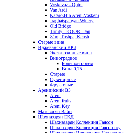
Voskevaz - Qotot
Van Ardi
Kataro.Hin Areni.Voskeni
Jraghatspanyan Winery
Old Bridge
Trinity - KOOR - Jan
Z'art, Tushpa, Keush
Старые вина
Иджеванский ВК3
Эксклюзивные вина
Виноградное
Большой объем
Вина 0,75 л
Старые
Сувенирные
Фруктовые
Аренийский ВЗ
Areni
Areni fruits
Areni Key
Матевосян Вайн
Шахназарян ЕКД
Шахназарян Коллекция Гаясон
Шахназарян Коллекция Гаясон п/у
Шахназарян Новогодняя Коллекция