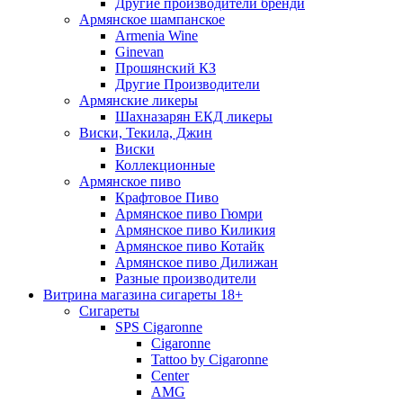
Другие производители бренди
Армянское шампанское
Armenia Wine
Ginevan
Прошянский КЗ
Другие Производители
Армянские ликеры
Шахназарян ЕКД ликеры
Виски, Текила, Джин
Виски
Коллекционные
Армянское пиво
Крафтовое Пиво
Армянское пиво Гюмри
Армянское пиво Киликия
Армянское пиво Котайк
Армянское пиво Дилижан
Разные производители
Витрина магазина сигареты 18+
Cигареты
SPS Cigaronne
Сigaronne
Tattoo by Cigaronne
Center
AMG