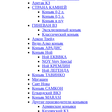
Арегак КЗ
СТРАНА КАМНЕЙ
Коньяк 0,2 л.
Коньяк 0,5 л.
Коньяк в п/у
ГИНЕВАН ВЗ
Эксклюзивный коньяк
Классический коньяк
Аркон Трейд
Веди-Алко коньяк
Коньяк АРАДИС
Коньяк Ной
Ной ЕКВВКА
NOY Very Special
Ной КРЕМЛИН
Ной ЛЕГЕНДА
Коньяк ТАВИНКО
Мргашен
Саят Нова
Коньяк САМКОН
Егвардский ВКЗ
Коньяк MARASI
Другие производители коньяков
Армянские коньяки
Кизлярский КЗ