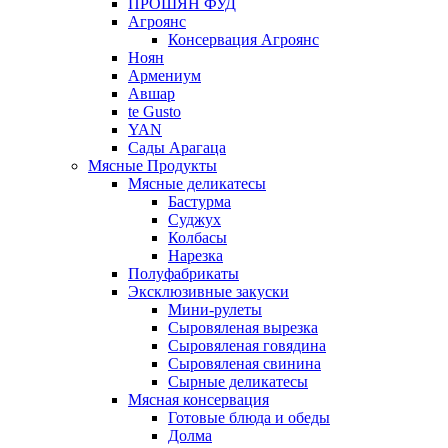
ПРОШЯН ФУД
Агроянс
Консервация Агроянс
Ноян
Армениум
Авшар
te Gusto
YAN
Сады Арагаца
Мясные Продукты
Мясные деликатесы
Бастурма
Суджух
Колбасы
Нарезка
Полуфабрикаты
Эксклюзивные закуски
Мини-рулеты
Сыровяленая вырезка
Сыровяленая говядина
Сыровяленая свинина
Сырные деликатесы
Мясная консервация
Готовые блюда и обеды
Долма