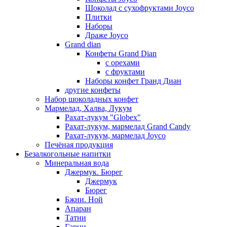
Шоколад с сухофруктами Joyco
Плитки
Наборы
Драже Joyco
Grand dian
Конфеты Grand Dian
с орехами
с фруктами
Наборы конфет Гранд Диан
другие конфеты
Набор шоколадных конфет
Мармелад, Халва, Лукум
Рахат-лукум "Globex"
Рахат-лукум, мармелад Grand Candy
Рахат-лукум, мармелад Joyco
Печёная продукция
Безалкогольные напитки
Минеральная вода
Джермук. Бюрег
Джермук
Бюрег
Бжни. Ной
Апаран
Татни
Гарни