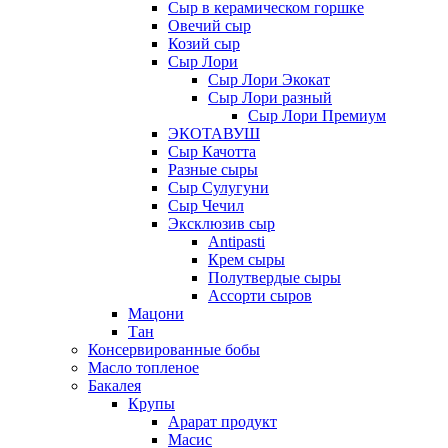
Сыр в керамическом горшке
Овечий сыр
Козий сыр
Сыр Лори
Сыр Лори Экокат
Сыр Лори разный
Сыр Лори Премиум
ЭКОТАВУШ
Сыр Качотта
Разные сыры
Сыр Сулугуни
Сыр Чечил
Эксклюзив сыр
Antipasti
Крем сыры
Полутвердые сыры
Ассорти сыров
Мацони
Тан
Консервированные бобы
Масло топленое
Бакалея
Крупы
Арарат продукт
Масис