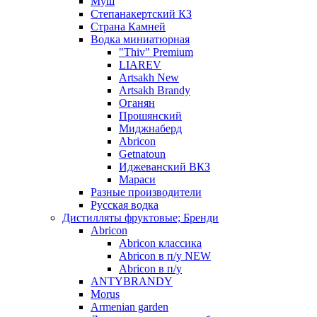
Муш
Степанакертский КЗ
Страна Камней
Водка миниатюрная
"Thiv" Premium
LIAREV
Artsakh New
Artsakh Brandy
Оганян
Прошянский
Миджнаберд
Abricon
Getnatoun
Иджеванский ВКЗ
Мараси
Разные производители
Русская водка
Дистилляты фруктовые; Бренди
Abricon
Abricon классика
Abricon в п/у NEW
Abricon в п/у
ANTYBRANDY
Morus
Armenian garden