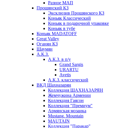
Разное МАП
Прошянский КЗ
Эксклюзив Прошянского КЗ
Коньяк Классический
Коньяк в подарочной упаковке
Коньяк в тубе
Коньяк MADATOFF
Great Valley
Оганян КЗ
Шаумян
А.К.З.
А.К.З. в п/у
Grand Sargis
URARTU
Avetis
А.К.З. классический
ВКД Шахназарян
Коллекция ШАХНАЗАРЯН
Жемчужина Армении
Коллекция Гаясон
Коллекция "Премиум"
Армянская мозаика
Mustang. Mountain
MAUTAIN
Коллекция "Паракар"