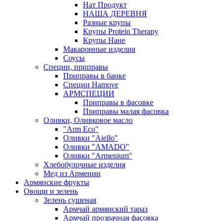
Нат Продукт
НАША ДЕРЕВНЯ
Разные крупы
Крупы Protein Therapy
Крупы Нане
Макаронные изделия
Соусы
Специи, приправы
Приправы в банке
Специи Hamove
АРМСПЕЦИИ
Приправы в фасовке
Приправы малая фасовка
Оливки, Оливковое масло
"Arm Eco"
Оливки "Aiello"
Оливки "AMADO"
Оливки "Armenium"
Хлебобулочные изделия
Мед из Армении
Армянские фрукты
Овощи и зелень
Зелень сушеная
Армчай армянский тараз
Армчай прозрачная фасовка