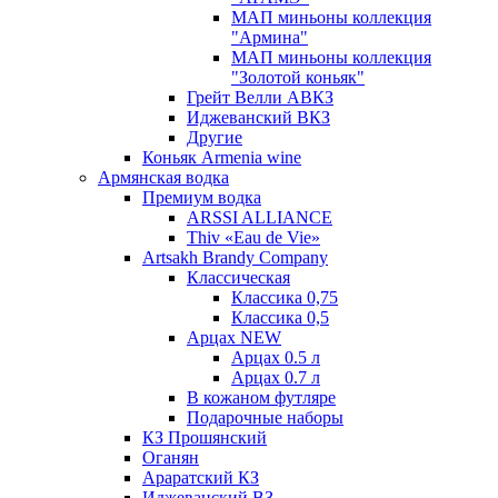
МАП миньоны коллекция
"Армина"
МАП миньоны коллекция
"Золотой коньяк"
Грейт Велли АВКЗ
Иджеванский ВКЗ
Другие
Коньяк Armenia wine
Армянская водка
Премиум водка
ARSSI ALLIANCE
Thiv «Eau de Vie»
Artsakh Brandy Company
Классическая
Классика 0,75
Классика 0,5
Арцах NEW
Арцах 0.5 л
Арцах 0.7 л
В кожаном футляре
Подарочные наборы
КЗ Прошянский
Оганян
Араратский КЗ
Иджеванский ВЗ