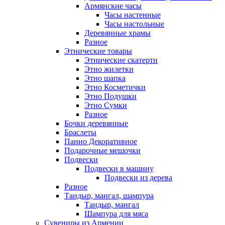
Армянские часы
Часы настенные
Часы настольные
Деревянные храмы
Разное
Этнические товары
Этнические скатерти
Этно жилетки
Этно шапка
Этно Косметички
Этно Подушки
Этно Сумки
Разное
Бочки деревянные
Браслеты
Панно Декоративное
Подарочные мешочки
Подвески
Подвески в машину
Подвески из дерева
Разное
Тандыр, мангал, шампура
Тандыр, мангал
Шампура для мяса
Сувениры из Армении