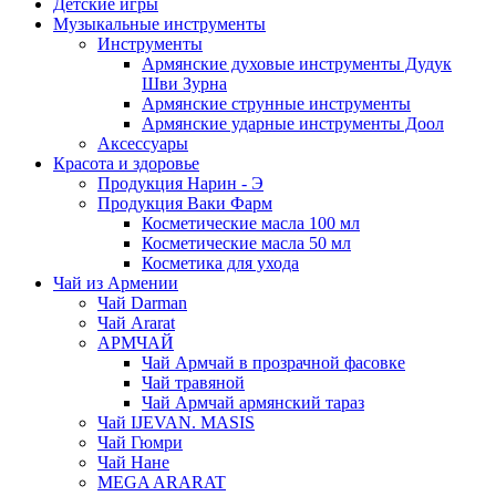
Детские игры
Музыкальные инструменты
Инструменты
Армянские духовые инструменты Дудук
Шви Зурна
Армянские струнные инструменты
Армянские ударные инструменты Доол
Аксессуары
Красота и здоровье
Продукция Нарин - Э
Продукция Ваки Фарм
Косметические масла 100 мл
Косметические масла 50 мл
Косметика для ухода
Чай из Армении
Чай Darman
Чай Ararat
АРМЧАЙ
Чай Армчай в прозрачной фасовке
Чай травяной
Чай Армчай армянский тараз
Чай IJEVAN. MASIS
Чай Гюмри
Чай Нане
MEGA ARARAT