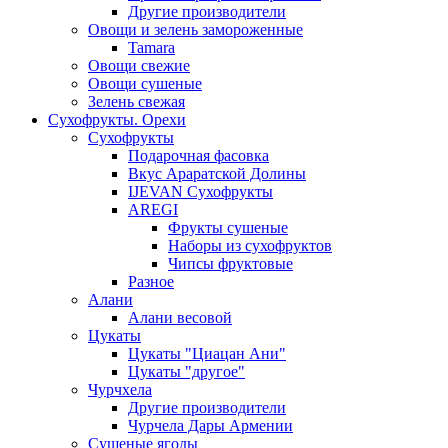
Другие производители
Овощи и зелень замороженные
Tamara
Овощи свежие
Овощи сушеные
Зелень свежая
Сухофрукты. Орехи
Сухофрукты
Подарочная фасовка
Вкус Араратской Долины
IJEVAN Сухофрукты
AREGI
Фрукты сушеные
Наборы из сухофруктов
Чипсы фруктовые
Разное
Алани
Алани весовой
Цукаты
Цукаты "Циацан Ани"
Цукаты "другое"
Чурчхела
Другие производители
Чурчела Дары Армении
Сушеные ягоды