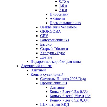
0,75 л
1,0 л
2,0 л
Пиросмани
Ахашени
Премиальное вино
Usakhelauris Venakhebi
GIORGOBA
GRV
Баисубанский ВЗ
Батоно
Старый Тбилиси
Хевсури / Руно
Другие
Подарочные коробки для вина
Армянский коньяк
Элитный
Коньяк сувенирный
Символы Нового 2026 Года
Прошянский КЗ
Элитные
Коньяк 5 лет 0,5л; 0,33л
Коньяк 5 лет 0,25л; 0,18л
Коньяк 7 лет 0,5л; 0,33л
Шахназарян ВКД