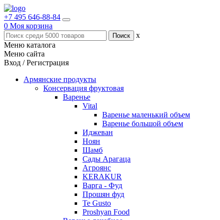
+7 495 646-88-84
0
Моя корзина
x
Меню каталога
Меню сайта
Вход / Регистрация
Армянские продукты
Консервация фруктовая
Варенье
Vital
Варенье маленький объем
Варенье большой объем
Иджеван
Ноян
Шамб
Сады Арагаца
Агроянс
KERAKUR
Варга - Фуд
Прошян фуд
Te Gusto
Proshyan Food