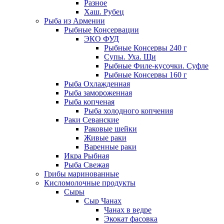
Разное
Хаш. Рубец
Рыба из Армении
Рыбные Консервации
ЭКО ФУД
Рыбные Консервы 240 г
Супы. Уха. Щи
Рыбные Филе-кусочки. Суфле
Рыбные Консервы 160 г
Рыба Охлажденная
Рыба замороженная
Рыба копченая
Рыба холодного копчения
Раки Севанские
Раковые шейки
Живые раки
Варенные раки
Икра Рыбная
Рыба Свежая
Грибы маринованные
Кисломолочные продукты
Сыры
Сыр Чанах
Чанах в ведре
Экокат фасовка