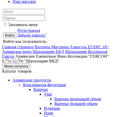
Наш магазин
Запомнить меня
Регистрация
Забыли пароль?
Войти как пользователь:
Главная страница
Витрина Магазина Алкоголь ЕГАИС 18+
Армянское вино
Шахназарян ЕКД
Шахназарян Коллекция
Гаясон
Армянское Ежевичное Вино Коллекция "ГАЯСОН"
0,75л 12,5% "Шахназарян ВКД"
Меню каталога
Каталог товаров
Армянские продукты
Консервация фруктовая
Варенье
Vital
Варенье маленький объем
Варенье большой объем
Иджеван
Ноян