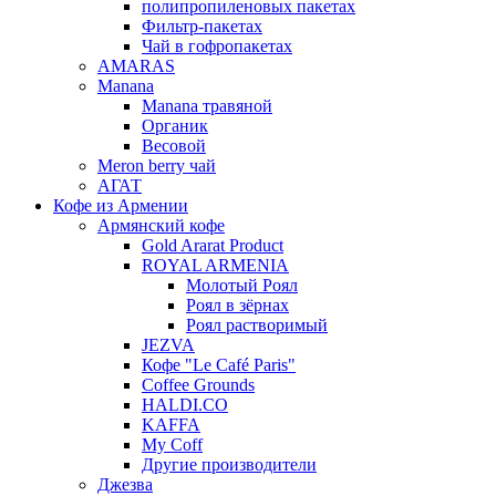
полипропиленовых пакетах
Фильтр-пакетах
Чай в гофропакетах
AMARAS
Manana
Manana травяной
Органик
Весовой
Meron berry чай
АГАТ
Кофе из Армении
Армянский кофе
Gold Ararat Product
ROYAL ARMENIA
Молотый Роял
Роял в зёрнах
Роял растворимый
JEZVA
Кофе "Le Café Paris"
Coffee Grounds
HALDI.CO
KAFFA
My Coff
Другие производители
Джезва