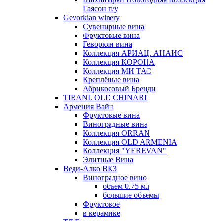
Гаясон п/у
Gevorkian winery
Сувенирные вина
Фруктовые вина
Геворкян вина
Коллекция АРИАЦ. АНАИС
Коллекция КОРОНА
Коллекция МИ ТАС
Креплёные вина
Абрикосовый Бренди
TIRANI. OLD CHINARI
Армения Вайн
Фруктовые вина
Виноградные вина
Коллекция ORRAN
Коллекция OLD ARMENIA
Коллекция "YEREVAN"
Элитные Вина
Веди-Алко ВКЗ
Виноградное вино
объем 0.75 мл
большие объемы
Фруктовое
в керамике