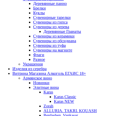
Деревянные панно
Брелки
Куклы
Сувенирные тарелки
Сувениры из гипса
Сувениры из дерева
Деревянные Гранаты
Сувениры из керамики
Сувениры из обсидиана
Сувениры из туфа
Сувениры на магните
Флаги
Разное
Украшения
Изделия из серебра
Витрина Магазина Алкоголь ЕГАИС 18+
Армянское вино
Новинки
Элитные вина
Karas
Karas Classic
Karas NEW
Zorah
ALLURIA. TAKRI. KOUASH
Berdashen. Vankasar