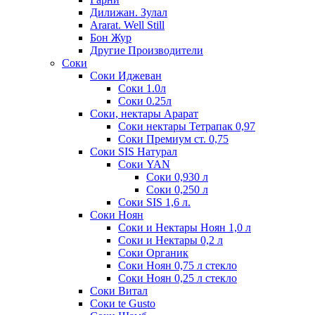
Дилижан. Зулал
Ararat. Well Still
Бон Жур
Другие Производители
Соки
Соки Иджеван
Соки 1.0л
Соки 0.25л
Соки, нектары Арарат
Соки нектары Тетрапак 0,97
Соки Премиум ст. 0,75
Соки SIS Натурал
Соки YAN
Соки 0,930 л
Соки 0,250 л
Соки SIS 1,6 л.
Соки Ноян
Соки и Нектары Ноян 1,0 л
Соки и Нектары 0,2 л
Соки Органик
Соки Ноян 0,75 л стекло
Соки Ноян 0,25 л стекло
Соки Витал
Соки te Gusto