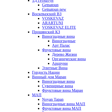
ТД Гетнатун
Getnatoun
Getnatoun new
Воскевазский ВЗ
VOSKEVAZ
ARARTUNI
VOSKEVAZ ELITE
Прошянский КЗ
Виноградные вина
Виноградные
Арт Палас
Фруктовые вина
Дерево Жизни
Органические вина
Арцруни
Элитные Вина
Гордость Нации
Винный дом Маран
Виноградные вина
Сувенирные вина
Фруктовые вина Маран
МАП
Noyan Tapan
Виноградные вина МАП
Фруктовые вина МАП