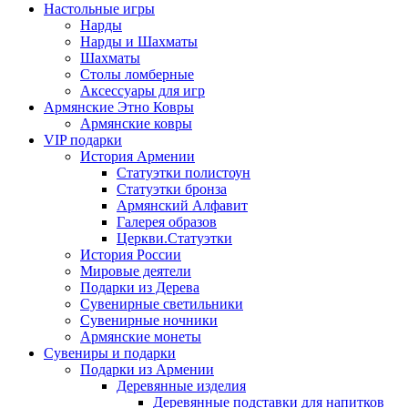
Настольные игры
Нарды
Нарды и Шахматы
Шахматы
Столы ломберные
Аксессуары для игр
Армянские Этно Ковры
Армянские ковры
VIP подарки
История Армении
Статуэтки полистоун
Статуэтки бронза
Армянский Алфавит
Галерея образов
Церкви.Статуэтки
История России
Мировые деятели
Подарки из Дерева
Сувенирные светильники
Сувенирные ночники
Армянские монеты
Сувениры и подарки
Подарки из Армении
Деревянные изделия
Деревянные подставки для напитков