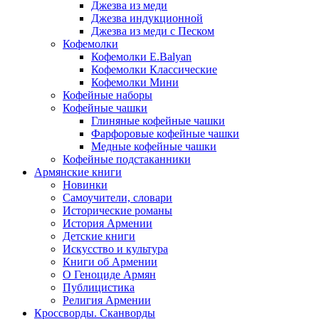
Джезва из меди
Джезва индукционной
Джезва из меди с Песком
Кофемолки
Кофемолки E.Balyan
Кофемолки Классические
Кофемолки Мини
Кофейные наборы
Кофейные чашки
Глиняные кофейные чашки
Фарфоровые кофейные чашки
Медные кофейные чашки
Кофейные подстаканники
Армянские книги
Новинки
Самоучители, словари
Исторические романы
История Армении
Детские книги
Иcкусство и культура
Книги об Армении
О Геноциде Армян
Публицистика
Религия Армении
Кроссворды. Сканворды