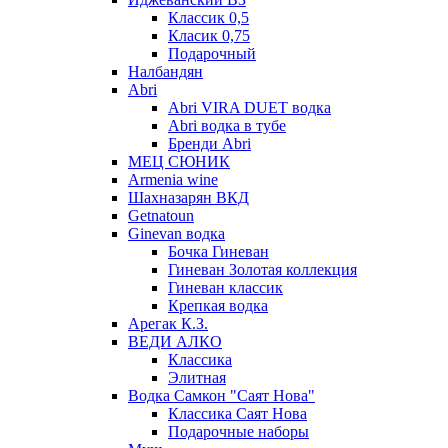
Классик 0,5
Класик 0,75
Подарочный
Налбандян
Abri
Abri VIRA DUET водка
Abri водка в тубе
Бренди Abri
МЕЦ СЮНИК
Armenia wine
Шахназарян ВКД
Getnatoun
Ginevan водка
Бочка Гиневан
Гиневан Золотая коллекция
Гиневан классик
Крепкая водка
Арегак К.З.
ВЕДИ АЛКО
Классика
Элитная
Водка Самкон "Саят Нова"
Классика Саят Нова
Подарочные наборы