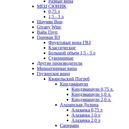
Разные вина
МЕЦ СЮНИК
0,75 л
1,5 - 3 л
Шаумян Вин
Givany Wine
Вайк Груп
Гиневан ВЗ
Фруктовые вина ГВЗ
Классические
Большой объем 1,5 - 3 л
Сувенирные
Другие производители
Миниатюрные вина
Грузинское вино
Кварельский Погреб
Киндзмараули
Киндзмараули 0,75 л.
Киндзмараули 1,0 л.
Киндзмараули 2,0 л.
Алазанская Долина
Алазанка 0,75 л
Алазанка 1,0 л
Алазанка 2,0 л
Саперави