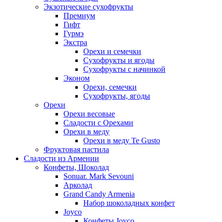
Экзотические сухофрукты
Премиум
Гифт
Гурмэ
Экстра
Орехи и семечки
Сухофрукты и ягоды
Сухофрукты с начинкой
Эконом
Орехи, семечки
Сухофрукты, ягоды
Орехи
Орехи весовые
Сладости с Орехами
Орехи в меду
Орехи в меду Te Gusto
Фруктовая пастила
Сладости из Армении
Конфеты, Шоколад
Sonuar. Mark Sevouni
Арколад
Grand Candy Armenia
Набор шоколадных конфет
Joyco
Конфеты Joyco