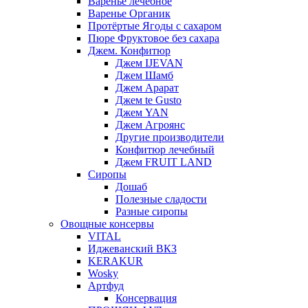
Варенье лечебное
Варенье Органик
Протёртые Ягоды с сахаром
Пюре Фруктовое без сахара
Джем. Конфитюр
Джем IJEVAN
Джем Шамб
Джем Арарат
Джем te Gusto
Джем YAN
Джем Агроянс
Другие производители
Конфитюр лечебный
Джем FRUIT LAND
Сиропы
Дошаб
Полезные сладости
Разные сиропы
Овощные консервы
VITAL
Иджеванский ВКЗ
KERAKUR
Wosky
Артфуд
Консервация