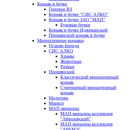
Коньяк в бочке
Гиневан ВЗ
Коньяк в бочке "СИС АЛКО"
Коньяк в бочке ЗАО "МАП"
Буковые бочки
Коньяк в бочке Иджеванский
Прошянский коньяк в бочке
Миниатюрные коньяки
Оганян Бренди
СИС АЛКО
Храмы
Животные
Разные
Прошянский
Классический миниатюрный
коньяк
Сувенирный миниатюрный
коньяк
Мадатовъ
Мараси
МАП миньоны
МАП миньоны коллекция
"Айвазовский"
МАП миньоны коллекция
"АРАМЭ"