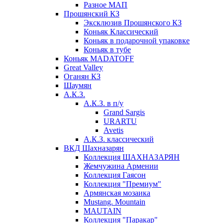
Разное МАП
Прошянский КЗ
Эксклюзив Прошянского КЗ
Коньяк Классический
Коньяк в подарочной упаковке
Коньяк в тубе
Коньяк MADATOFF
Great Valley
Оганян КЗ
Шаумян
А.К.З.
А.К.З. в п/у
Grand Sargis
URARTU
Avetis
А.К.З. классический
ВКД Шахназарян
Коллекция ШАХНАЗАРЯН
Жемчужина Армении
Коллекция Гаясон
Коллекция "Премиум"
Армянская мозаика
Mustang. Mountain
MAUTAIN
Коллекция "Паракар"