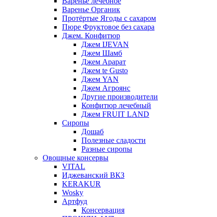
Варенье лечебное
Варенье Органик
Протёртые Ягоды с сахаром
Пюре Фруктовое без сахара
Джем. Конфитюр
Джем IJEVAN
Джем Шамб
Джем Арарат
Джем te Gusto
Джем YAN
Джем Агроянс
Другие производители
Конфитюр лечебный
Джем FRUIT LAND
Сиропы
Дошаб
Полезные сладости
Разные сиропы
Овощные консервы
VITAL
Иджеванский ВКЗ
KERAKUR
Wosky
Артфуд
Консервация