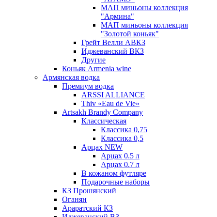
МАП миньоны коллекция
"Армина"
МАП миньоны коллекция
"Золотой коньяк"
Грейт Велли АВКЗ
Иджеванский ВКЗ
Другие
Коньяк Armenia wine
Армянская водка
Премиум водка
ARSSI ALLIANCE
Thiv «Eau de Vie»
Artsakh Brandy Company
Классическая
Классика 0,75
Классика 0,5
Арцах NEW
Арцах 0.5 л
Арцах 0.7 л
В кожаном футляре
Подарочные наборы
КЗ Прошянский
Оганян
Араратский КЗ
Иджеванский ВЗ