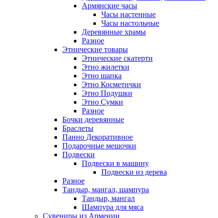
Армянские часы
Часы настенные
Часы настольные
Деревянные храмы
Разное
Этнические товары
Этнические скатерти
Этно жилетки
Этно шапка
Этно Косметички
Этно Подушки
Этно Сумки
Разное
Бочки деревянные
Браслеты
Панно Декоративное
Подарочные мешочки
Подвески
Подвески в машину
Подвески из дерева
Разное
Тандыр, мангал, шампура
Тандыр, мангал
Шампура для мяса
Сувениры из Армении