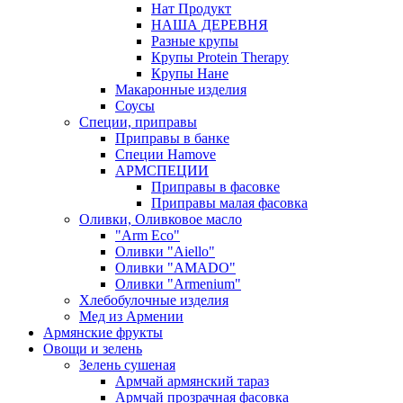
Нат Продукт
НАША ДЕРЕВНЯ
Разные крупы
Крупы Protein Therapy
Крупы Нане
Макаронные изделия
Соусы
Специи, приправы
Приправы в банке
Специи Hamove
АРМСПЕЦИИ
Приправы в фасовке
Приправы малая фасовка
Оливки, Оливковое масло
"Arm Eco"
Оливки "Aiello"
Оливки "AMADO"
Оливки "Armenium"
Хлебобулочные изделия
Мед из Армении
Армянские фрукты
Овощи и зелень
Зелень сушеная
Армчай армянский тараз
Армчай прозрачная фасовка