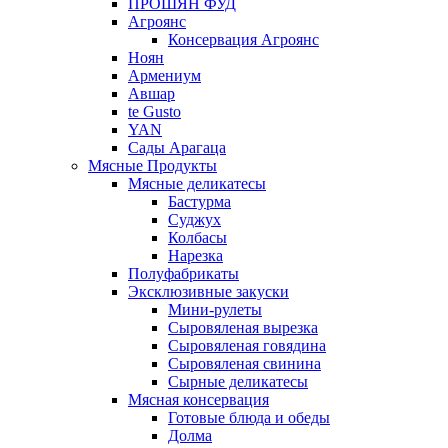
ПРОШЯН ФУД
Агроянс
Консервация Агроянс
Ноян
Армениум
Авшар
te Gusto
YAN
Сады Арагаца
Мясные Продукты
Мясные деликатесы
Бастурма
Суджух
Колбасы
Нарезка
Полуфабрикаты
Эксклюзивные закуски
Мини-рулеты
Сыровяленая вырезка
Сыровяленая говядина
Сыровяленая свинина
Сырные деликатесы
Мясная консервация
Готовые блюда и обеды
Долма