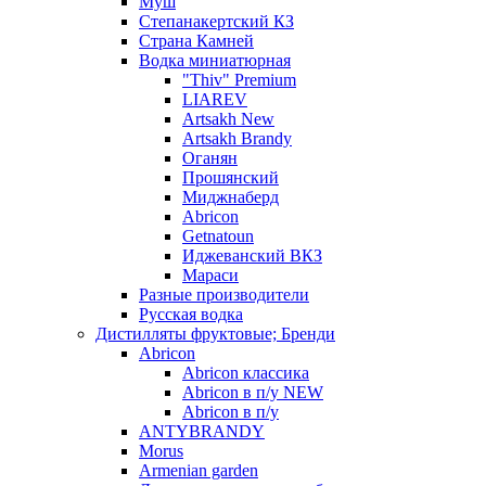
Муш
Степанакертский КЗ
Страна Камней
Водка миниатюрная
"Thiv" Premium
LIAREV
Artsakh New
Artsakh Brandy
Оганян
Прошянский
Миджнаберд
Abricon
Getnatoun
Иджеванский ВКЗ
Мараси
Разные производители
Русская водка
Дистилляты фруктовые; Бренди
Abricon
Abricon классика
Abricon в п/у NEW
Abricon в п/у
ANTYBRANDY
Morus
Armenian garden