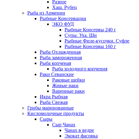
Разное
Хаш. Рубец
Рыба из Армении
Рыбные Консервации
ЭКО ФУД
Рыбные Консервы 240 г
Супы. Уха. Щи
Рыбные Филе-кусочки. Суфле
Рыбные Консервы 160 г
Рыба Охлажденная
Рыба замороженная
Рыба копченая
Рыба холодного копчения
Раки Севанские
Раковые шейки
Живые раки
Варенные раки
Икра Рыбная
Рыба Свежая
Грибы маринованные
Кисломолочные продукты
Сыры
Сыр Чанах
Чанах в ведре
Экокат фасовка