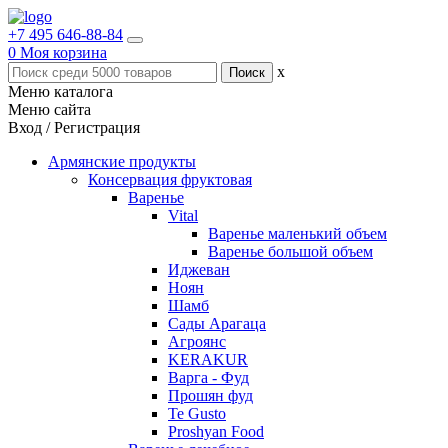
+7 495 646-88-84
0
Моя корзина
x
Меню каталога
Меню сайта
Вход / Регистрация
Армянские продукты
Консервация фруктовая
Варенье
Vital
Варенье маленький объем
Варенье большой объем
Иджеван
Ноян
Шамб
Сады Арагаца
Агроянс
KERAKUR
Варга - Фуд
Прошян фуд
Te Gusto
Proshyan Food