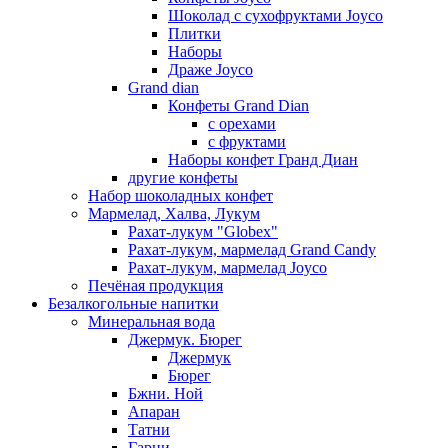
Шоколад с сухофруктами Joyco
Плитки
Наборы
Драже Joyco
Grand dian
Конфеты Grand Dian
с орехами
с фруктами
Наборы конфет Гранд Диан
другие конфеты
Набор шоколадных конфет
Мармелад, Халва, Лукум
Рахат-лукум "Globex"
Рахат-лукум, мармелад Grand Candy
Рахат-лукум, мармелад Joyco
Печёная продукция
Безалкогольные напитки
Минеральная вода
Джермук. Бюрег
Джермук
Бюрег
Бжни. Ной
Апаран
Татни
Гарни