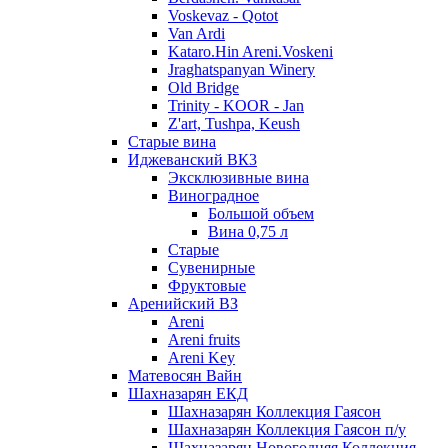
Voskevaz - Qotot
Van Ardi
Kataro.Hin Areni.Voskeni
Jraghatspanyan Winery
Old Bridge
Trinity - KOOR - Jan
Z'art, Tushpa, Keush
Старые вина
Иджеванский ВК3
Эксклюзивные вина
Виноградное
Большой объем
Вина 0,75 л
Старые
Сувенирные
Фруктовые
Аренийский ВЗ
Areni
Areni fruits
Areni Key
Матевосян Вайн
Шахназарян ЕКД
Шахназарян Коллекция Гаясон
Шахназарян Коллекция Гаясон п/у
Шахназарян Новогодняя Коллекция