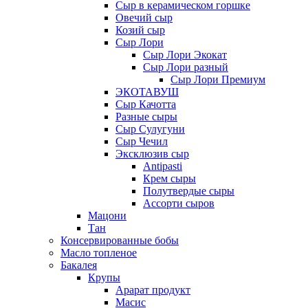
Сыр в керамическом горшке
Овечий сыр
Козий сыр
Сыр Лори
Сыр Лори Экокат
Сыр Лори разный
Сыр Лори Премиум
ЭКОТАВУШ
Сыр Качотта
Разные сыры
Сыр Сулугуни
Сыр Чечил
Эксклюзив сыр
Antipasti
Крем сыры
Полутвердые сыры
Ассорти сыров
Мацони
Тан
Консервированные бобы
Масло топленое
Бакалея
Крупы
Арарат продукт
Масис