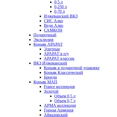
0,5 л
0,250 л
0,70 л
Иджеванский ВКЗ
СИС Алко
Веди Алко
САМКОН
Подарочный
Эксклюзив
Коньяк АРАРАТ
Элитные
АРАРАТ в п/у
АРАРАТ классик
ВКЗ Иджеванский
Коньяк в подарочной упаковке
Коньяк Классический
Бренди
Коньяк МАП
France коллекция
Золотой
Объем 0,5 л
Объем 0,7 л
АРМА коллекция
Горная Армения
Айвазовский