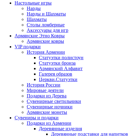
Настольные игры
Нарды
Нарды и Шахматы
Шахматы
Столы ломберные
Аксессуары для игр
Армянские Этно Ковры
Армянские ковры
VIP подарки
История Армении
Статуэтки полистоун
Статуэтки бронза
Армянский Алфавит
Галерея образов
Церкви.Статуэтки
История России
Мировые деятели
Подарки из Дерева
Сувенирные светильники
Сувенирные ночники
Армянские монеты
Сувениры и подарки
Подарки из Армении
Деревянные изделия
Деревянные подставки для напитков