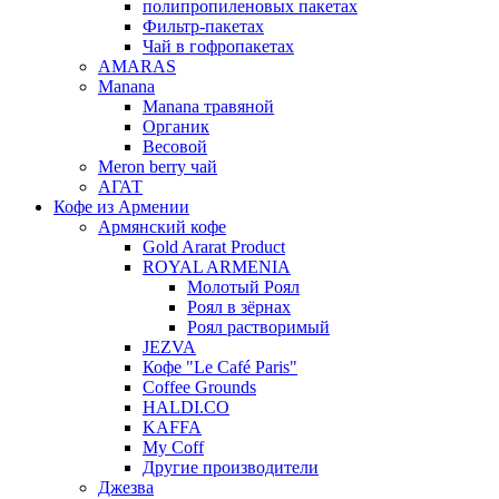
полипропиленовых пакетах
Фильтр-пакетах
Чай в гофропакетах
AMARAS
Manana
Manana травяной
Органик
Весовой
Meron berry чай
АГАТ
Кофе из Армении
Армянский кофе
Gold Ararat Product
ROYAL ARMENIA
Молотый Роял
Роял в зёрнах
Роял растворимый
JEZVA
Кофе "Le Café Paris"
Coffee Grounds
HALDI.CO
KAFFA
My Coff
Другие производители
Джезва