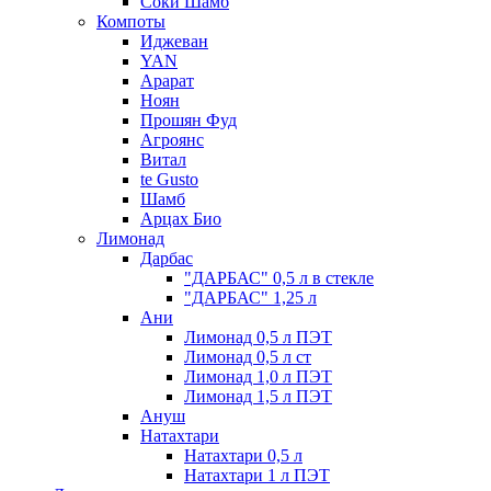
Соки Шамб
Компоты
Иджеван
YAN
Арарат
Ноян
Прошян Фуд
Агроянс
Витал
te Gusto
Шамб
Арцах Био
Лимонад
Дарбас
"ДАРБАС" 0,5 л в стекле
"ДАРБАС" 1,25 л
Ани
Лимонад 0,5 л ПЭТ
Лимонад 0,5 л ст
Лимонад 1,0 л ПЭТ
Лимонад 1,5 л ПЭТ
Ануш
Натахтари
Натахтари 0,5 л
Натахтари 1 л ПЭТ