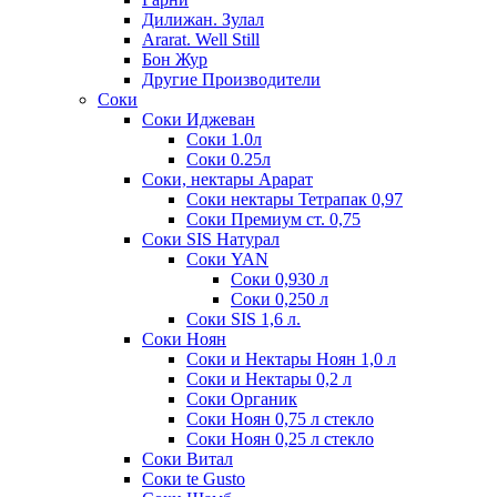
Дилижан. Зулал
Ararat. Well Still
Бон Жур
Другие Производители
Соки
Соки Иджеван
Соки 1.0л
Соки 0.25л
Соки, нектары Арарат
Соки нектары Тетрапак 0,97
Соки Премиум ст. 0,75
Соки SIS Натурал
Соки YAN
Соки 0,930 л
Соки 0,250 л
Соки SIS 1,6 л.
Соки Ноян
Соки и Нектары Ноян 1,0 л
Соки и Нектары 0,2 л
Соки Органик
Соки Ноян 0,75 л стекло
Соки Ноян 0,25 л стекло
Соки Витал
Соки te Gusto