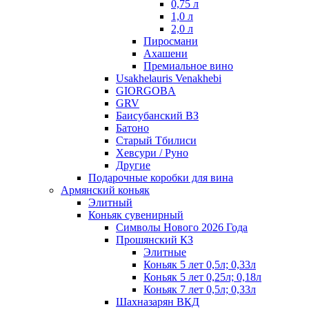
0,75 л
1,0 л
2,0 л
Пиросмани
Ахашени
Премиальное вино
Usakhelauris Venakhebi
GIORGOBA
GRV
Баисубанский ВЗ
Батоно
Старый Тбилиси
Хевсури / Руно
Другие
Подарочные коробки для вина
Армянский коньяк
Элитный
Коньяк сувенирный
Символы Нового 2026 Года
Прошянский КЗ
Элитные
Коньяк 5 лет 0,5л; 0,33л
Коньяк 5 лет 0,25л; 0,18л
Коньяк 7 лет 0,5л; 0,33л
Шахназарян ВКД