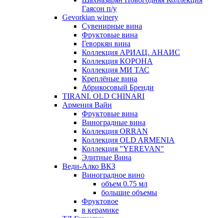
Гаясон п/у
Gevorkian winery
Сувенирные вина
Фруктовые вина
Геворкян вина
Коллекция АРИАЦ. АНАИС
Коллекция КОРОНА
Коллекция МИ ТАС
Креплёные вина
Абрикосовый Бренди
TIRANI. OLD CHINARI
Армения Вайн
Фруктовые вина
Виноградные вина
Коллекция ORRAN
Коллекция OLD ARMENIA
Коллекция "YEREVAN"
Элитные Вина
Веди-Алко ВКЗ
Виноградное вино
объем 0.75 мл
большие объемы
Фруктовое
в керамике