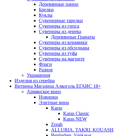
Деревянные панно
Брелки
Куклы
Сувенирные тарелки
Сувениры из гипса
Сувениры из дерева
Деревянные Гранаты
Сувениры из керамики
Сувениры из обсидиана
Сувениры из туфа
Сувениры на магните
Флаги
Разное
Украшения
Изделия из серебра
Витрина Магазина Алкоголь ЕГАИС 18+
Армянское вино
Новинки
Элитные вина
Karas
Karas Classic
Karas NEW
Zorah
ALLURIA. TAKRI. KOUASH
Berdashen. Vankasar