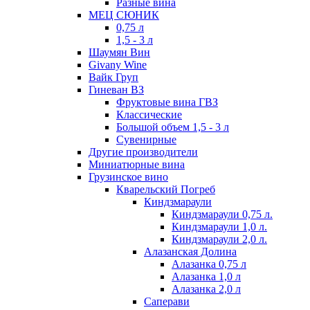
Разные вина
МЕЦ СЮНИК
0,75 л
1,5 - 3 л
Шаумян Вин
Givany Wine
Вайк Груп
Гиневан ВЗ
Фруктовые вина ГВЗ
Классические
Большой объем 1,5 - 3 л
Сувенирные
Другие производители
Миниатюрные вина
Грузинское вино
Кварельский Погреб
Киндзмараули
Киндзмараули 0,75 л.
Киндзмараули 1,0 л.
Киндзмараули 2,0 л.
Алазанская Долина
Алазанка 0,75 л
Алазанка 1,0 л
Алазанка 2,0 л
Саперави