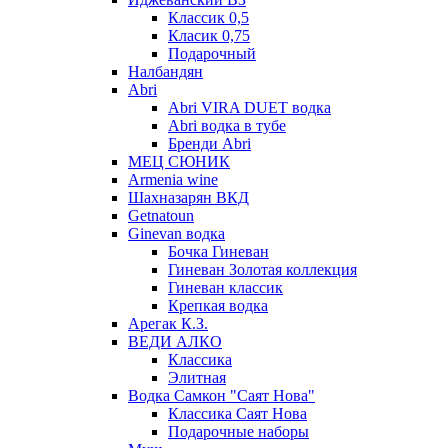
Классик 0,5
Класик 0,75
Подарочный
Налбандян
Abri
Abri VIRA DUET водка
Abri водка в тубе
Бренди Abri
МЕЦ СЮНИК
Armenia wine
Шахназарян ВКД
Getnatoun
Ginevan водка
Бочка Гиневан
Гиневан Золотая коллекция
Гиневан классик
Крепкая водка
Арегак К.З.
ВЕДИ АЛКО
Классика
Элитная
Водка Самкон "Саят Нова"
Классика Саят Нова
Подарочные наборы