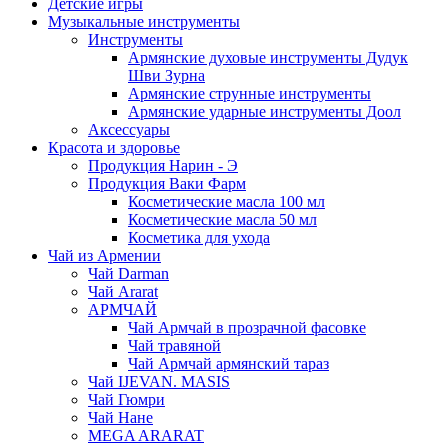
Детские игры
Музыкальные инструменты
Инструменты
Армянские духовые инструменты Дудук
Шви Зурна
Армянские струнные инструменты
Армянские ударные инструменты Доол
Аксессуары
Красота и здоровье
Продукция Нарин - Э
Продукция Ваки Фарм
Косметические масла 100 мл
Косметические масла 50 мл
Косметика для ухода
Чай из Армении
Чай Darman
Чай Ararat
АРМЧАЙ
Чай Армчай в прозрачной фасовке
Чай травяной
Чай Армчай армянский тараз
Чай IJEVAN. MASIS
Чай Гюмри
Чай Нане
MEGA ARARAT