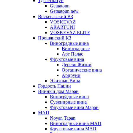
ТД Гетнатун
Getnatoun
Getnatoun new
Воскевазский ВЗ
VOSKEVAZ
ARARTUNI
VOSKEVAZ ELITE
Прошянский КЗ
Виноградные вина
Виноградные
Арт Палас
Фруктовые вина
Дерево Жизни
Органические вина
Арцруни
Элитные Вина
Гордость Нации
Винный дом Маран
Виноградные вина
Сувенирные вина
Фруктовые вина Маран
МАП
Noyan Tapan
Виноградные вина МАП
Фруктовые вина МАП