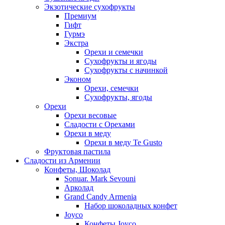
Экзотические сухофрукты
Премиум
Гифт
Гурмэ
Экстра
Орехи и семечки
Сухофрукты и ягоды
Сухофрукты с начинкой
Эконом
Орехи, семечки
Сухофрукты, ягоды
Орехи
Орехи весовые
Сладости с Орехами
Орехи в меду
Орехи в меду Te Gusto
Фруктовая пастила
Сладости из Армении
Конфеты, Шоколад
Sonuar. Mark Sevouni
Арколад
Grand Candy Armenia
Набор шоколадных конфет
Joyco
Конфеты Joyco