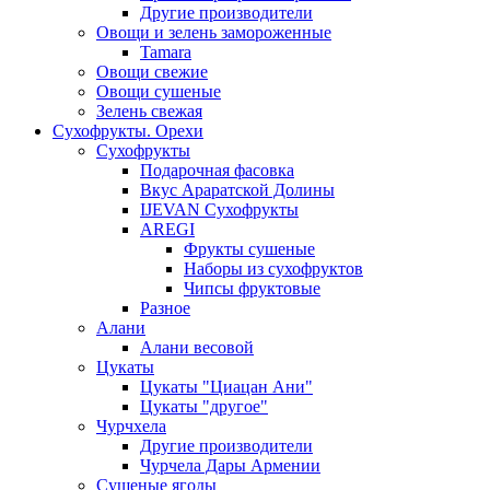
Другие производители
Овощи и зелень замороженные
Tamara
Овощи свежие
Овощи сушеные
Зелень свежая
Сухофрукты. Орехи
Сухофрукты
Подарочная фасовка
Вкус Араратской Долины
IJEVAN Сухофрукты
AREGI
Фрукты сушеные
Наборы из сухофруктов
Чипсы фруктовые
Разное
Алани
Алани весовой
Цукаты
Цукаты "Циацан Ани"
Цукаты "другое"
Чурчхела
Другие производители
Чурчела Дары Армении
Сушеные ягоды