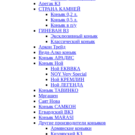
Арегак КЗ
СТРАНА КАМНЕЙ
Коньяк 0,2 л.
Коньяк 0,5 л.
Коньяк в п/у
ГИНЕВАН ВЗ
Эксклюзивный коньяк
Классический коньяк
Аркон Трейд
Веди-Алко коньяк
Коньяк АРАДИС
Коньяк Ной
Ной ЕКВВКА
NOY Very Special
Ной КРЕМЛИН
Ной ЛЕГЕНДА
Коньяк ТАВИНКО
Мргашен
Саят Нова
Коньяк САМКОН
Егвардский ВКЗ
Коньяк MARASI
Другие производители коньяков
Армянские коньяки
Кизлярский КЗ