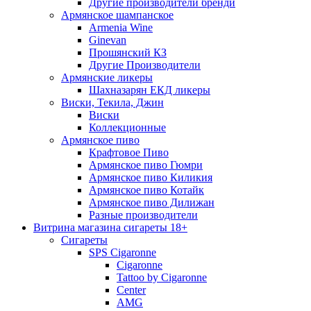
Другие производители бренди
Армянское шампанское
Armenia Wine
Ginevan
Прошянский КЗ
Другие Производители
Армянские ликеры
Шахназарян ЕКД ликеры
Виски, Текила, Джин
Виски
Коллекционные
Армянское пиво
Крафтовое Пиво
Армянское пиво Гюмри
Армянское пиво Киликия
Армянское пиво Котайк
Армянское пиво Дилижан
Разные производители
Витрина магазина сигареты 18+
Cигареты
SPS Cigaronne
Сigaronne
Tattoo by Cigaronne
Center
AMG