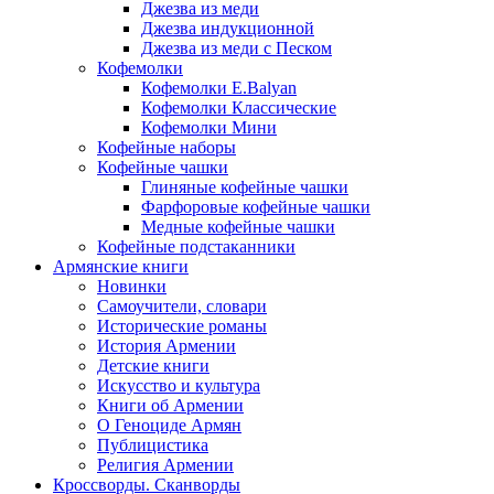
Джезва из меди
Джезва индукционной
Джезва из меди с Песком
Кофемолки
Кофемолки E.Balyan
Кофемолки Классические
Кофемолки Мини
Кофейные наборы
Кофейные чашки
Глиняные кофейные чашки
Фарфоровые кофейные чашки
Медные кофейные чашки
Кофейные подстаканники
Армянские книги
Новинки
Самоучители, словари
Исторические романы
История Армении
Детские книги
Иcкусство и культура
Книги об Армении
О Геноциде Армян
Публицистика
Религия Армении
Кроссворды. Сканворды