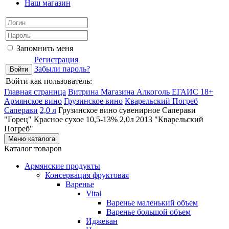
Наш магазин
Запомнить меня
Регистрация
Забыли пароль?
Войти как пользователь:
Главная страница
Витрина Магазина Алкоголь ЕГАИС 18+
Армянское вино
Грузинское вино
Кварельский Погреб
Саперави
2,0 л
Грузинское вино сувенирное Саперави
"Горец" Красное сухое 10,5-13% 2,0л 2013 "Кварельский
Погреб"
Меню каталога
Каталог товаров
Армянские продукты
Консервация фруктовая
Варенье
Vital
Варенье маленький объем
Варенье большой объем
Иджеван