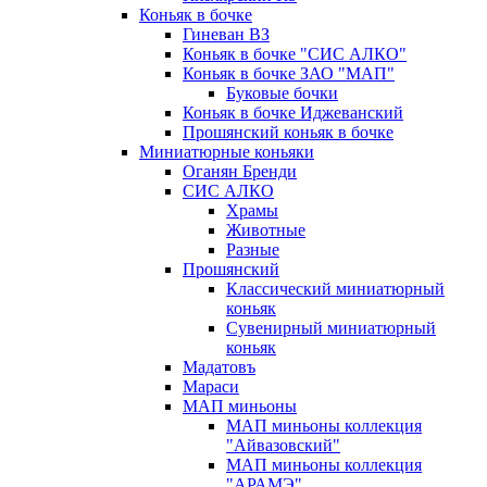
Коньяк в бочке
Гиневан ВЗ
Коньяк в бочке "СИС АЛКО"
Коньяк в бочке ЗАО "МАП"
Буковые бочки
Коньяк в бочке Иджеванский
Прошянский коньяк в бочке
Миниатюрные коньяки
Оганян Бренди
СИС АЛКО
Храмы
Животные
Разные
Прошянский
Классический миниатюрный
коньяк
Сувенирный миниатюрный
коньяк
Мадатовъ
Мараси
МАП миньоны
МАП миньоны коллекция
"Айвазовский"
МАП миньоны коллекция
"АРАМЭ"