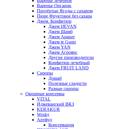
Варенье лечебное
Варенье Органик
Протёртые Ягоды с сахаром
Пюре Фруктовое без сахара
Джем. Конфитюр
Джем IJEVAN
Джем Шамб
Джем Арарат
Джем te Gusto
Джем YAN
Джем Агроянс
Другие производители
Конфитюр лечебный
Джем FRUIT LAND
Сиропы
Дошаб
Полезные сладости
Разные сиропы
Овощные консервы
VITAL
Иджеванский ВКЗ
KERAKUR
Wosky
Артфуд
Консервация