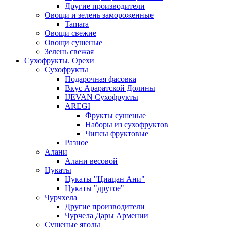
Другие производители
Овощи и зелень замороженные
Tamara
Овощи свежие
Овощи сушеные
Зелень свежая
Сухофрукты. Орехи
Сухофрукты
Подарочная фасовка
Вкус Араратской Долины
IJEVAN Сухофрукты
AREGI
Фрукты сушеные
Наборы из сухофруктов
Чипсы фруктовые
Разное
Алани
Алани весовой
Цукаты
Цукаты "Циацан Ани"
Цукаты "другое"
Чурчхела
Другие производители
Чурчела Дары Армении
Сушеные ягоды