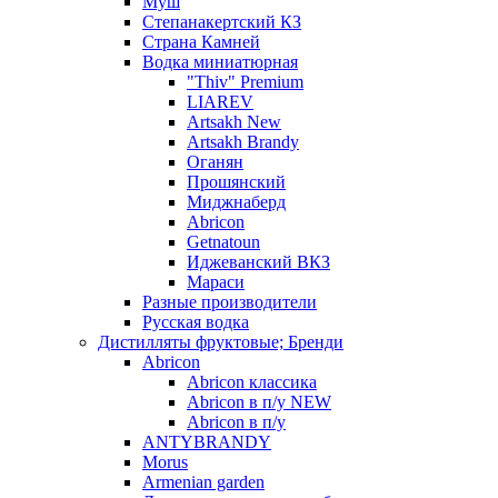
Муш
Степанакертский КЗ
Страна Камней
Водка миниатюрная
"Thiv" Premium
LIAREV
Artsakh New
Artsakh Brandy
Оганян
Прошянский
Миджнаберд
Abricon
Getnatoun
Иджеванский ВКЗ
Мараси
Разные производители
Русская водка
Дистилляты фруктовые; Бренди
Abricon
Abricon классика
Abricon в п/у NEW
Abricon в п/у
ANTYBRANDY
Morus
Armenian garden