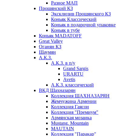
Разное МАП
Прошянский КЗ
Эксклюзив Прошянского КЗ
Коньяк Классический
Коньяк в подарочной упаковке
Коньяк в тубе
Коньяк MADATOFF
Great Valley
Оганян КЗ
Шаумян
А.К.З.
А.К.З. в п/у
Grand Sargis
URARTU
Avetis
А.К.З. классический
ВКД Шахназарян
Коллекция ШАХНАЗАРЯН
Жемчужина Армении
Коллекция Гаясон
Коллекция "Премиум"
Армянская мозаика
Mustang. Mountain
MAUTAIN
Коллекция "Паракар"