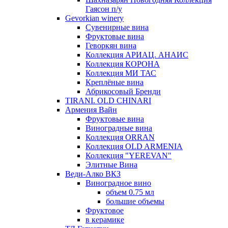
Гаясон п/у
Gevorkian winery
Сувенирные вина
Фруктовые вина
Геворкян вина
Коллекция АРИАЦ. АНАИС
Коллекция КОРОНА
Коллекция МИ ТАС
Креплёные вина
Абрикосовый Бренди
TIRANI. OLD CHINARI
Армения Вайн
Фруктовые вина
Виноградные вина
Коллекция ORRAN
Коллекция OLD ARMENIA
Коллекция "YEREVAN"
Элитные Вина
Веди-Алко ВКЗ
Виноградное вино
объем 0.75 мл
большие объемы
Фруктовое
в керамике