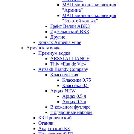
МАП миньоны коллекция
"Армина"
МАП миньоны коллекция
"Золотой коньяк"
Грейт Велли АВКЗ
Иджеванский ВКЗ
Другие
Коньяк Armenia wine
Армянская водка
Премиум водка
ARSSI ALLIANCE
Thiv «Eau de Vie»
Artsakh Brandy Company
Классическая
Классика 0,75
Классика 0,5
Арцах NEW
Арцах 0.5 л
Арцах 0.7 л
В кожаном футляре
Подарочные наборы
КЗ Прошянский
Оганян
Араратский КЗ
Иджеванский ВЗ