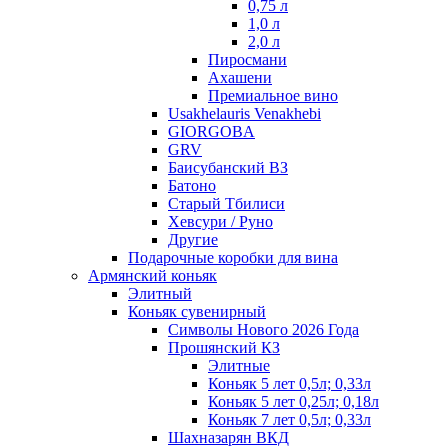
0,75 л
1,0 л
2,0 л
Пиросмани
Ахашени
Премиальное вино
Usakhelauris Venakhebi
GIORGOBA
GRV
Баисубанский ВЗ
Батоно
Старый Тбилиси
Хевсури / Руно
Другие
Подарочные коробки для вина
Армянский коньяк
Элитный
Коньяк сувенирный
Символы Нового 2026 Года
Прошянский КЗ
Элитные
Коньяк 5 лет 0,5л; 0,33л
Коньяк 5 лет 0,25л; 0,18л
Коньяк 7 лет 0,5л; 0,33л
Шахназарян ВКД