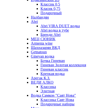
Классик 0,5
Класик 0,75
Подарочный
Налбандян
Abri
Abri VIRA DUET водка
Abri водка в тубе
Бренди Abri
МЕЦ СЮНИК
Armenia wine
Шахназарян ВКД
Getnatoun
Ginevan водка
Бочка Гиневан
Гиневан Золотая коллекция
Гиневан классик
Крепкая водка
Арегак К.З.
ВЕДИ АЛКО
Классика
Элитная
Водка Самкон "Саят Нова"
Классика Саят Нова
Подарочные наборы