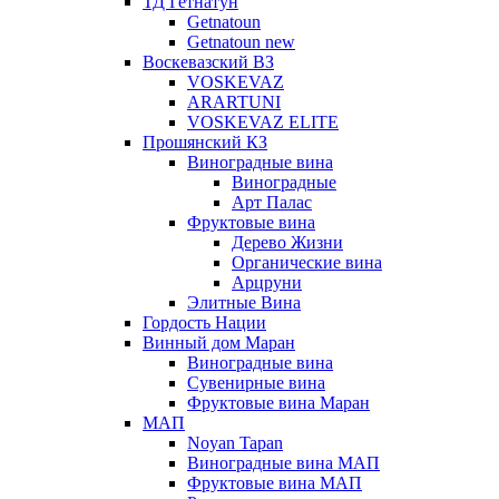
ТД Гетнатун
Getnatoun
Getnatoun new
Воскевазский ВЗ
VOSKEVAZ
ARARTUNI
VOSKEVAZ ELITE
Прошянский КЗ
Виноградные вина
Виноградные
Арт Палас
Фруктовые вина
Дерево Жизни
Органические вина
Арцруни
Элитные Вина
Гордость Нации
Винный дом Маран
Виноградные вина
Сувенирные вина
Фруктовые вина Маран
МАП
Noyan Tapan
Виноградные вина МАП
Фруктовые вина МАП