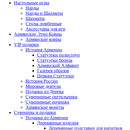
Настольные игры
Нарды
Нарды и Шахматы
Шахматы
Столы ломберные
Аксессуары для игр
Армянские Этно Ковры
Армянские ковры
VIP подарки
История Армении
Статуэтки полистоун
Статуэтки бронза
Армянский Алфавит
Галерея образов
Церкви.Статуэтки
История России
Мировые деятели
Подарки из Дерева
Сувенирные светильники
Сувенирные ночники
Армянские монеты
Сувениры и подарки
Подарки из Армении
Деревянные изделия
Деревянные подставки для напитков