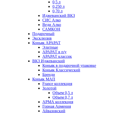
0,5 л
0,250 л
0,70 л
Иджеванский ВКЗ
СИС Алко
Веди Алко
САМКОН
Подарочный
Эксклюзив
Коньяк АРАРАТ
Элитные
АРАРАТ в п/у
АРАРАТ классик
ВКЗ Иджеванский
Коньяк в подарочной упаковке
Коньяк Классический
Бренди
Коньяк МАП
France коллекция
Золотой
Объем 0,5 л
Объем 0,7 л
АРМА коллекция
Горная Армения
Айвазовский