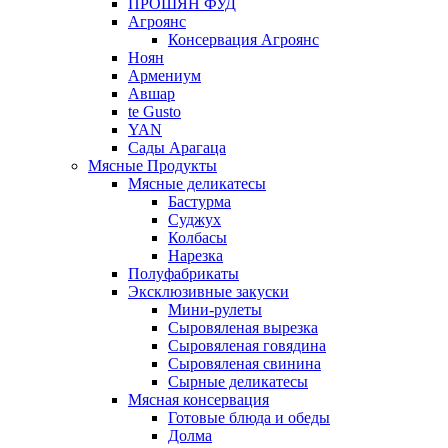
ПРОШЯН ФУД
Агроянс
Консервация Агроянс
Ноян
Армениум
Авшар
te Gusto
YAN
Сады Арагаца
Мясные Продукты
Мясные деликатесы
Бастурма
Суджух
Колбасы
Нарезка
Полуфабрикаты
Эксклюзивные закуски
Мини-рулеты
Сыровяленая вырезка
Сыровяленая говядина
Сыровяленая свинина
Сырные деликатесы
Мясная консервация
Готовые блюда и обеды
Долма