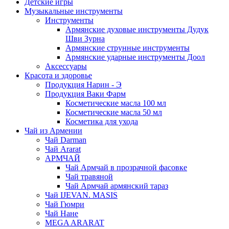
Детские игры
Музыкальные инструменты
Инструменты
Армянские духовые инструменты Дудук
Шви Зурна
Армянские струнные инструменты
Армянские ударные инструменты Доол
Аксессуары
Красота и здоровье
Продукция Нарин - Э
Продукция Ваки Фарм
Косметические масла 100 мл
Косметические масла 50 мл
Косметика для ухода
Чай из Армении
Чай Darman
Чай Ararat
АРМЧАЙ
Чай Армчай в прозрачной фасовке
Чай травяной
Чай Армчай армянский тараз
Чай IJEVAN. MASIS
Чай Гюмри
Чай Нане
MEGA ARARAT