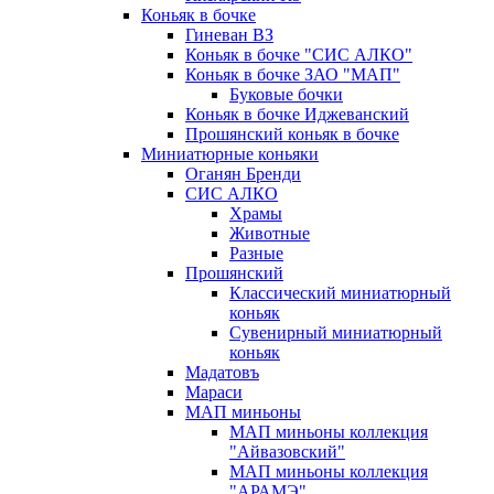
Коньяк в бочке
Гиневан ВЗ
Коньяк в бочке "СИС АЛКО"
Коньяк в бочке ЗАО "МАП"
Буковые бочки
Коньяк в бочке Иджеванский
Прошянский коньяк в бочке
Миниатюрные коньяки
Оганян Бренди
СИС АЛКО
Храмы
Животные
Разные
Прошянский
Классический миниатюрный
коньяк
Сувенирный миниатюрный
коньяк
Мадатовъ
Мараси
МАП миньоны
МАП миньоны коллекция
"Айвазовский"
МАП миньоны коллекция
"АРАМЭ"