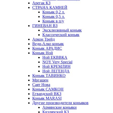
Арегак КЗ
СТРАНА КАМНЕЙ
Коньяк 0,2 л.
Коньяк 0,5 л.
Коньяк в п/у
ГИНЕВАН ВЗ
Эксклюзивный коньяк
Классический коньяк
Аркон Трейд
Веди-Алко коньяк
Коньяк АРАДИС
Коньяк Ной
Ной ЕКВВКА
NOY Very Special
Ной КРЕМЛИН
Ной ЛЕГЕНДА
Коньяк ТАВИНКО
Мргашен
Саят Нова
Коньяк САМКОН
Егвардский ВКЗ
Коньяк MARASI
Другие производители коньяков
Армянские коньяки
Кизлярский КЗ