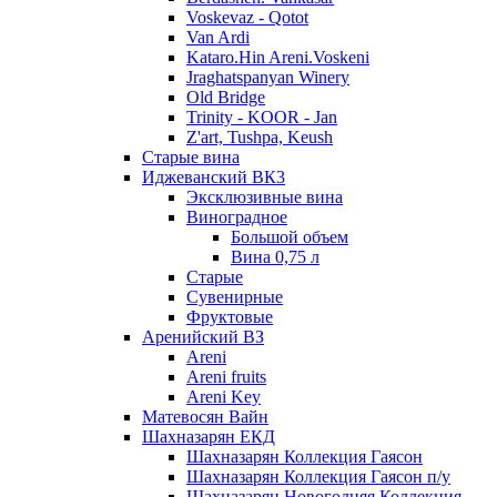
Voskevaz - Qotot
Van Ardi
Kataro.Hin Areni.Voskeni
Jraghatspanyan Winery
Old Bridge
Trinity - KOOR - Jan
Z'art, Tushpa, Keush
Старые вина
Иджеванский ВК3
Эксклюзивные вина
Виноградное
Большой объем
Вина 0,75 л
Старые
Сувенирные
Фруктовые
Аренийский ВЗ
Areni
Areni fruits
Areni Key
Матевосян Вайн
Шахназарян ЕКД
Шахназарян Коллекция Гаясон
Шахназарян Коллекция Гаясон п/у
Шахназарян Новогодняя Коллекция