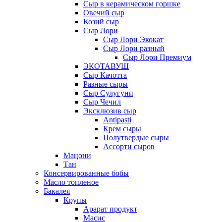
Сыр в керамическом горшке
Овечий сыр
Козий сыр
Сыр Лори
Сыр Лори Экокат
Сыр Лори разный
Сыр Лори Премиум
ЭКОТАВУШ
Сыр Качотта
Разные сыры
Сыр Сулугуни
Сыр Чечил
Эксклюзив сыр
Antipasti
Крем сыры
Полутвердые сыры
Ассорти сыров
Мацони
Тан
Консервированные бобы
Масло топленое
Бакалея
Крупы
Арарат продукт
Масис