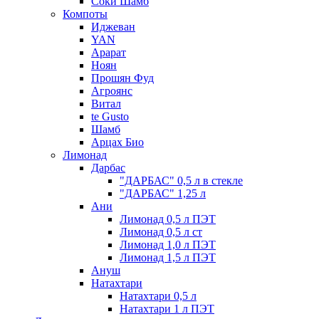
Соки Шамб
Компоты
Иджеван
YAN
Арарат
Ноян
Прошян Фуд
Агроянс
Витал
te Gusto
Шамб
Арцах Био
Лимонад
Дарбас
"ДАРБАС" 0,5 л в стекле
"ДАРБАС" 1,25 л
Ани
Лимонад 0,5 л ПЭТ
Лимонад 0,5 л ст
Лимонад 1,0 л ПЭТ
Лимонад 1,5 л ПЭТ
Ануш
Натахтари
Натахтари 0,5 л
Натахтари 1 л ПЭТ