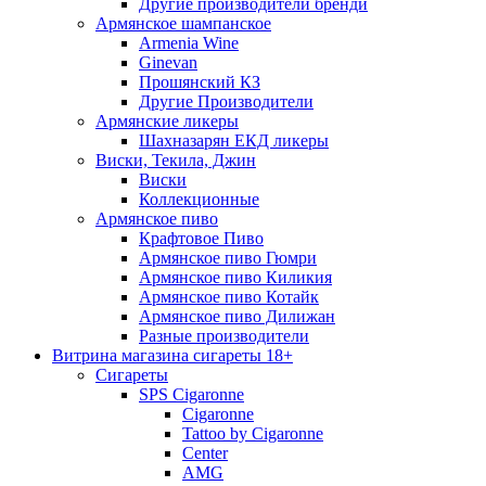
Другие производители бренди
Армянское шампанское
Armenia Wine
Ginevan
Прошянский КЗ
Другие Производители
Армянские ликеры
Шахназарян ЕКД ликеры
Виски, Текила, Джин
Виски
Коллекционные
Армянское пиво
Крафтовое Пиво
Армянское пиво Гюмри
Армянское пиво Киликия
Армянское пиво Котайк
Армянское пиво Дилижан
Разные производители
Витрина магазина сигареты 18+
Cигареты
SPS Cigaronne
Сigaronne
Tattoo by Cigaronne
Center
AMG