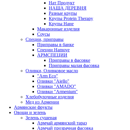
Нат Продукт
НАША ДЕРЕВНЯ
Разные крупы
Крупы Protein Therapy
Крупы Нане
Макаронные изделия
Соусы
Специи, приправы
Приправы в банке
Специи Hamove
АРМСПЕЦИИ
Приправы в фасовке
Приправы малая фасовка
Оливки, Оливковое масло
"Arm Eco"
Оливки "Aiello"
Оливки "AMADO"
Оливки "Armenium"
Хлебобулочные изделия
Мед из Армении
Армянские фрукты
Овощи и зелень
Зелень сушеная
Армчай армянский тараз
Армчай прозрачная фасовка