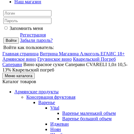
Наш магазин
Запомнить меня
Регистрация
Забыли пароль?
Войти как пользователь:
Главная страница
Витрина Магазина Алкоголь ЕГАИС 18+
Армянское вино
Грузинское вино
Кварельский Погреб
Саперави
Вино красное сухое Саперави CVARELI 1,0л 10,5-
13% Кварельский погреб
Меню каталога
Каталог товаров
Армянские продукты
Консервация фруктовая
Варенье
Vital
Варенье маленький объем
Варенье большой объем
Иджеван
Ноян