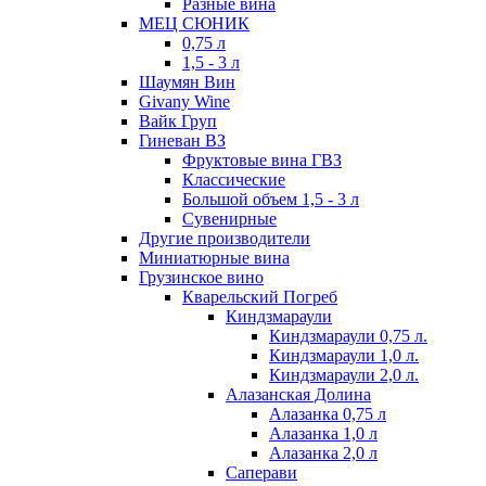
Разные вина
МЕЦ СЮНИК
0,75 л
1,5 - 3 л
Шаумян Вин
Givany Wine
Вайк Груп
Гиневан ВЗ
Фруктовые вина ГВЗ
Классические
Большой объем 1,5 - 3 л
Сувенирные
Другие производители
Миниатюрные вина
Грузинское вино
Кварельский Погреб
Киндзмараули
Киндзмараули 0,75 л.
Киндзмараули 1,0 л.
Киндзмараули 2,0 л.
Алазанская Долина
Алазанка 0,75 л
Алазанка 1,0 л
Алазанка 2,0 л
Саперави