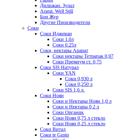
Дилижан. Зулал
Ararat. Well Still
Бон Жур
Другие Производители
Соки
Соки Иджеван
Соки 1.0л
Соки 0.25л
Соки, нектары Арарат
Соки нектары Тетрапак 0,97
Соки Премиум ст. 0,75
Соки SIS Натурал
Соки YAN
Соки 0,930 л
Соки 0,250 л
Соки SIS 1,6 л.
Соки Ноян
Соки и Нектары Ноян 1,0 л
Соки и Нектары 0,2 л
Соки Органик
Соки Ноян 0,75 л стекло
Соки Ноян 0,25 л стекло
Соки Витал
Соки te Gusto