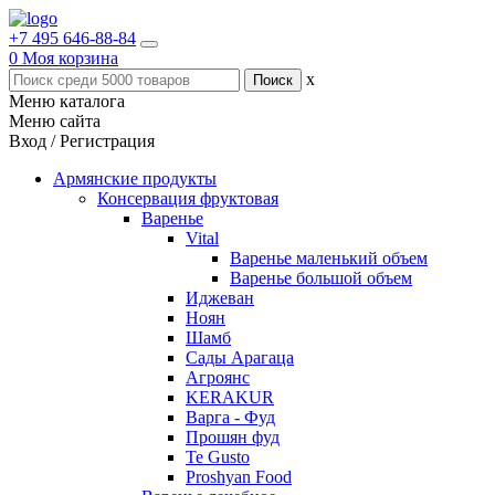
+7 495 646-88-84
0
Моя корзина
x
Меню каталога
Меню сайта
Вход / Регистрация
Армянские продукты
Консервация фруктовая
Варенье
Vital
Варенье маленький объем
Варенье большой объем
Иджеван
Ноян
Шамб
Сады Арагаца
Агроянс
KERAKUR
Варга - Фуд
Прошян фуд
Te Gusto
Proshyan Food