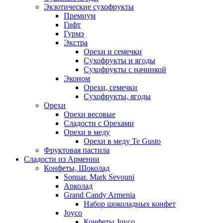
Экзотические сухофрукты
Премиум
Гифт
Гурмэ
Экстра
Орехи и семечки
Сухофрукты и ягоды
Сухофрукты с начинкой
Эконом
Орехи, семечки
Сухофрукты, ягоды
Орехи
Орехи весовые
Сладости с Орехами
Орехи в меду
Орехи в меду Te Gusto
Фруктовая пастила
Сладости из Армении
Конфеты, Шоколад
Sonuar. Mark Sevouni
Арколад
Grand Candy Armenia
Набор шоколадных конфет
Joyco
Конфеты Joyco