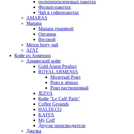
полипропиленовых пакетах
Фильтр-пакетах
Чай в гофропакетах
AMARAS
Manana
Manana травяной
Органик
Весовой
Meron berry чай
АГАТ
Кофе из Армении
Армянский кофе
Gold Ararat Product
ROYAL ARMENIA
Молотый Роял
Роял в зёрнах
Роял растворимый
JEZVA
Кофе "Le Café Paris"
Coffee Grounds
HALDI.CO
KAFFA
My Coff
Другие производители
Джезва