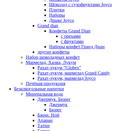
Шоколад с сухофруктами Joyco
Плитки
Наборы
Драже Joyco
Grand dian
Конфеты Grand Dian
с орехами
с фруктами
Наборы конфет Гранд Диан
другие конфеты
Набор шоколадных конфет
Мармелад, Халва, Лукум
Рахат-лукум "Globex"
Рахат-лукум, мармелад Grand Candy
Рахат-лукум, мармелад Joyco
Печёная продукция
Безалкогольные напитки
Минеральная вода
Джермук. Бюрег
Джермук
Бюрег
Бжни. Ной
Апаран
Татни
Гарни