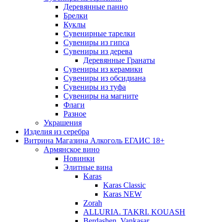
Деревянные панно
Брелки
Куклы
Сувенирные тарелки
Сувениры из гипса
Сувениры из дерева
Деревянные Гранаты
Сувениры из керамики
Сувениры из обсидиана
Сувениры из туфа
Сувениры на магните
Флаги
Разное
Украшения
Изделия из серебра
Витрина Магазина Алкоголь ЕГАИС 18+
Армянское вино
Новинки
Элитные вина
Karas
Karas Classic
Karas NEW
Zorah
ALLURIA. TAKRI. KOUASH
Berdashen. Vankasar