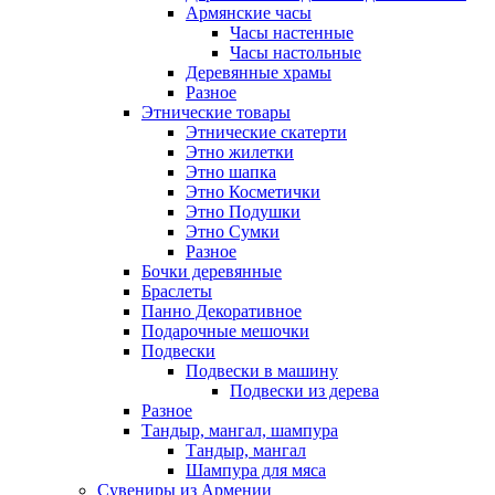
Армянские часы
Часы настенные
Часы настольные
Деревянные храмы
Разное
Этнические товары
Этнические скатерти
Этно жилетки
Этно шапка
Этно Косметички
Этно Подушки
Этно Сумки
Разное
Бочки деревянные
Браслеты
Панно Декоративное
Подарочные мешочки
Подвески
Подвески в машину
Подвески из дерева
Разное
Тандыр, мангал, шампура
Тандыр, мангал
Шампура для мяса
Сувениры из Армении