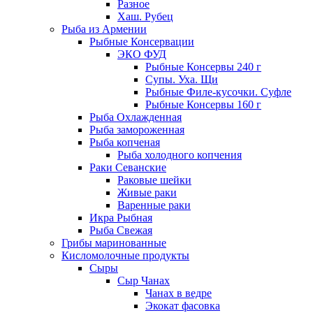
Разное
Хаш. Рубец
Рыба из Армении
Рыбные Консервации
ЭКО ФУД
Рыбные Консервы 240 г
Супы. Уха. Щи
Рыбные Филе-кусочки. Суфле
Рыбные Консервы 160 г
Рыба Охлажденная
Рыба замороженная
Рыба копченая
Рыба холодного копчения
Раки Севанские
Раковые шейки
Живые раки
Варенные раки
Икра Рыбная
Рыба Свежая
Грибы маринованные
Кисломолочные продукты
Сыры
Сыр Чанах
Чанах в ведре
Экокат фасовка