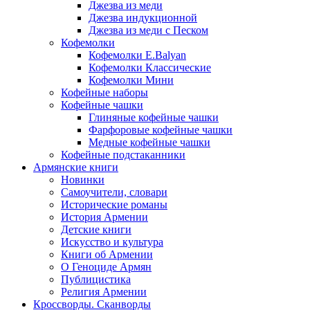
Джезва из меди
Джезва индукционной
Джезва из меди с Песком
Кофемолки
Кофемолки E.Balyan
Кофемолки Классические
Кофемолки Мини
Кофейные наборы
Кофейные чашки
Глиняные кофейные чашки
Фарфоровые кофейные чашки
Медные кофейные чашки
Кофейные подстаканники
Армянские книги
Новинки
Самоучители, словари
Исторические романы
История Армении
Детские книги
Иcкусство и культура
Книги об Армении
О Геноциде Армян
Публицистика
Религия Армении
Кроссворды. Сканворды