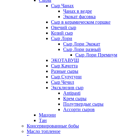
Сыры
Сыр Чанах
Чанах в ведре
Экокат фасовка
Сыр в керамическом горшке
Овечий сыр
Козий сыр
Сыр Лори
Сыр Лори Экокат
Сыр Лори разный
Сыр Лори Премиум
ЭКОТАВУШ
Сыр Качотта
Разные сыры
Сыр Сулугуни
Сыр Чечил
Эксклюзив сыр
Antipasti
Крем сыры
Полутвердые сыры
Ассорти сыров
Мацони
Тан
Консервированные бобы
Масло топленое