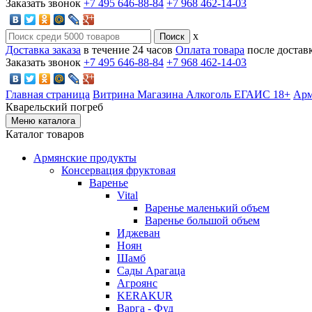
Заказать звонок
+7 495 646-88-84
+7 968 462-14-03
x
Доставка заказа
в течение 24 часов
Оплата товара
после достав
Заказать звонок
+7 495 646-88-84
+7 968 462-14-03
Главная страница
Витрина Магазина Алкоголь ЕГАИС 18+
Арм
Кварельский погреб
Меню каталога
Каталог товаров
Армянские продукты
Консервация фруктовая
Варенье
Vital
Варенье маленький объем
Варенье большой объем
Иджеван
Ноян
Шамб
Сады Арагаца
Агроянс
KERAKUR
Варга - Фуд