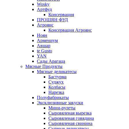
Wosky
Артфуд
Консервация
ПРОШЯН ФУД
Агроянс
Консервация Агроянс
Ноян
Армениум
Авшар
te Gusto
YAN
Сады Арагаца
Мясные Продукты
Мясные деликатесы
Бастурма
Суджух
Колбасы
Нарезка
Полуфабрикаты
Эксклюзивные закуски
Мини-рулеты
Сыровяленая вырезка
Сыровяленая говядина
Сыровяленая свинина
Сырные деликатесы