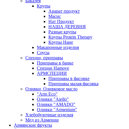
Бакалея
Крупы
Арарат продукт
Масис
Нат Продукт
НАША ДЕРЕВНЯ
Разные крупы
Крупы Protein Therapy
Крупы Нане
Макаронные изделия
Соусы
Специи, приправы
Приправы в банке
Специи Hamove
АРМСПЕЦИИ
Приправы в фасовке
Приправы малая фасовка
Оливки, Оливковое масло
"Arm Eco"
Оливки "Aiello"
Оливки "AMADO"
Оливки "Armenium"
Хлебобулочные изделия
Мед из Армении
Армянские фрукты