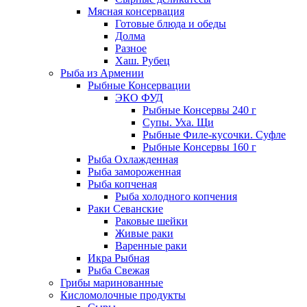
Мясная консервация
Готовые блюда и обеды
Долма
Разное
Хаш. Рубец
Рыба из Армении
Рыбные Консервации
ЭКО ФУД
Рыбные Консервы 240 г
Супы. Уха. Щи
Рыбные Филе-кусочки. Суфле
Рыбные Консервы 160 г
Рыба Охлажденная
Рыба замороженная
Рыба копченая
Рыба холодного копчения
Раки Севанские
Раковые шейки
Живые раки
Варенные раки
Икра Рыбная
Рыба Свежая
Грибы маринованные
Кисломолочные продукты