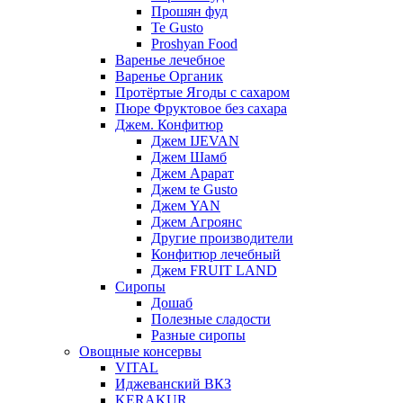
Прошян фуд
Te Gusto
Proshyan Food
Варенье лечебное
Варенье Органик
Протёртые Ягоды с сахаром
Пюре Фруктовое без сахара
Джем. Конфитюр
Джем IJEVAN
Джем Шамб
Джем Арарат
Джем te Gusto
Джем YAN
Джем Агроянс
Другие производители
Конфитюр лечебный
Джем FRUIT LAND
Сиропы
Дошаб
Полезные сладости
Разные сиропы
Овощные консервы
VITAL
Иджеванский ВКЗ
KERAKUR