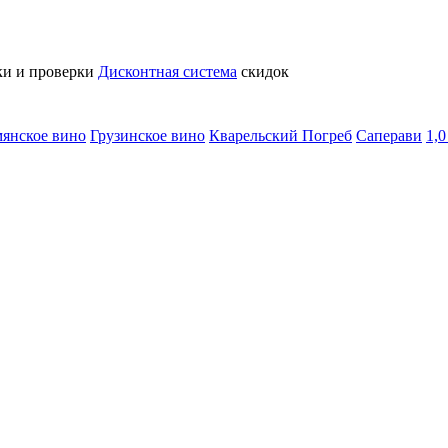
ки и проверки
Дисконтная система
скидок
янское вино
Грузинское вино
Кварельский Погреб
Саперави
1,0