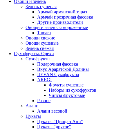
Овощи и зелень
Зелень сушеная
Армчай армянский тараз
Армчай прозрачная фасовка
Другие производители
Овощи и зелень замороженные
Tamara
Овощи свежие
Овощи сушеные
Зелень свежая
Сухофрукты. Орехи
Сухофрукты
Подарочная фасовка
Вкус Араратской Долины
IJEVAN Сухофрукты
AREGI
Фрукты сушеные
Наборы из сухофруктов
Чипсы фруктовые
Разное
Алани
Алани весовой
Цукаты
Цукаты "Циацан Ани"
Цукаты "другое"