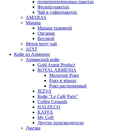
полипропиленовых пакетах
Фильтр-пакетах
Чай в гофропакетах
AMARAS
Manana
Manana травяной
Органик
Весовой
Meron berry чай
АГАТ
Кофе из Армении
Армянский кофе
Gold Ararat Product
ROYAL ARMENIA
Молотый Роял
Роял в зёрнах
Роял растворимый
JEZVA
Кофе "Le Café Paris"
Coffee Grounds
HALDI.CO
KAFFA
My Coff
Другие производители
Джезва