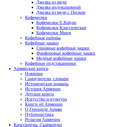
Джезва из меди
Джезва индукционной
Джезва из меди с Песком
Кофемолки
Кофемолки E.Balyan
Кофемолки Классические
Кофемолки Мини
Кофейные наборы
Кофейные чашки
Глиняные кофейные чашки
Фарфоровые кофейные чашки
Медные кофейные чашки
Кофейные подстаканники
Армянские книги
Новинки
Самоучители, словари
Исторические романы
История Армении
Детские книги
Иcкусство и культура
Книги об Армении
О Геноциде Армян
Публицистика
Религия Армении
Кроссворды. Сканворды