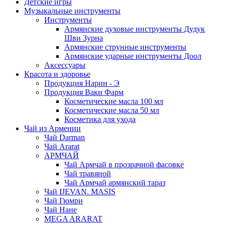
Детские игры
Музыкальные инструменты
Инструменты
Армянские духовые инструменты Дудук
Шви Зурна
Армянские струнные инструменты
Армянские ударные инструменты Доол
Аксессуары
Красота и здоровье
Продукция Нарин - Э
Продукция Ваки Фарм
Косметические масла 100 мл
Косметические масла 50 мл
Косметика для ухода
Чай из Армении
Чай Darman
Чай Ararat
АРМЧАЙ
Чай Армчай в прозрачной фасовке
Чай травяной
Чай Армчай армянский тараз
Чай IJEVAN. MASIS
Чай Гюмри
Чай Нане
MEGA ARARAT