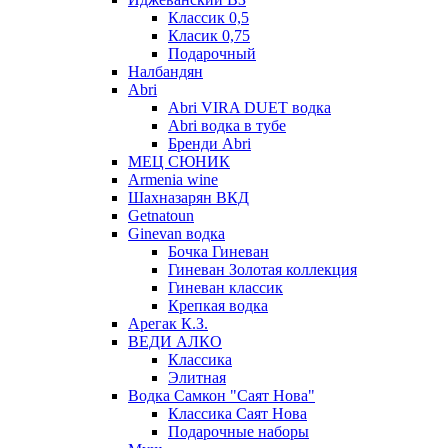
Классик 0,5
Класик 0,75
Подарочный
Налбандян
Abri
Abri VIRA DUET водка
Abri водка в тубе
Бренди Abri
МЕЦ СЮНИК
Armenia wine
Шахназарян ВКД
Getnatoun
Ginevan водка
Бочка Гиневан
Гиневан Золотая коллекция
Гиневан классик
Крепкая водка
Арегак К.З.
ВЕДИ АЛКО
Классика
Элитная
Водка Самкон "Саят Нова"
Классика Саят Нова
Подарочные наборы