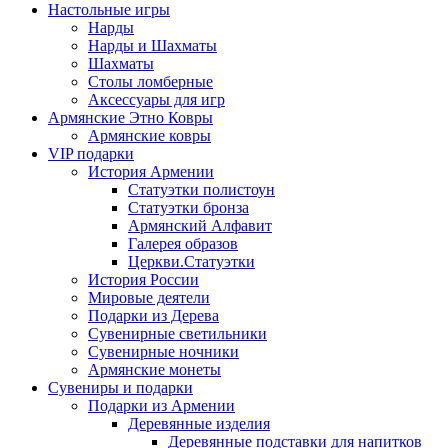
Настольные игры
Нарды
Нарды и Шахматы
Шахматы
Столы ломберные
Аксессуары для игр
Армянские Этно Ковры
Армянские ковры
VIP подарки
История Армении
Статуэтки полистоун
Статуэтки бронза
Армянский Алфавит
Галерея образов
Церкви.Статуэтки
История России
Мировые деятели
Подарки из Дерева
Сувенирные светильники
Сувенирные ночники
Армянские монеты
Сувениры и подарки
Подарки из Армении
Деревянные изделия
Деревянные подставки для напитков