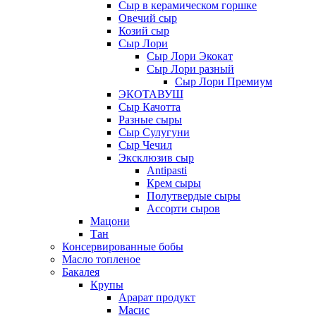
Сыр в керамическом горшке
Овечий сыр
Козий сыр
Сыр Лори
Сыр Лори Экокат
Сыр Лори разный
Сыр Лори Премиум
ЭКОТАВУШ
Сыр Качотта
Разные сыры
Сыр Сулугуни
Сыр Чечил
Эксклюзив сыр
Antipasti
Крем сыры
Полутвердые сыры
Ассорти сыров
Мацони
Тан
Консервированные бобы
Масло топленое
Бакалея
Крупы
Арарат продукт
Масис