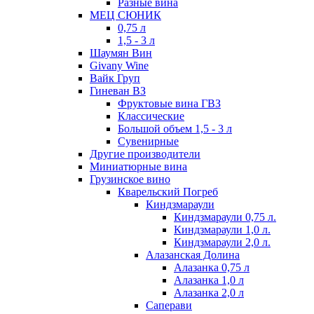
Разные вина
МЕЦ СЮНИК
0,75 л
1,5 - 3 л
Шаумян Вин
Givany Wine
Вайк Груп
Гиневан ВЗ
Фруктовые вина ГВЗ
Классические
Большой объем 1,5 - 3 л
Сувенирные
Другие производители
Миниатюрные вина
Грузинское вино
Кварельский Погреб
Киндзмараули
Киндзмараули 0,75 л.
Киндзмараули 1,0 л.
Киндзмараули 2,0 л.
Алазанская Долина
Алазанка 0,75 л
Алазанка 1,0 л
Алазанка 2,0 л
Саперави