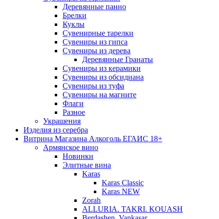
Деревянные панно
Брелки
Куклы
Сувенирные тарелки
Сувениры из гипса
Сувениры из дерева
Деревянные Гранаты
Сувениры из керамики
Сувениры из обсидиана
Сувениры из туфа
Сувениры на магните
Флаги
Разное
Украшения
Изделия из серебра
Витрина Магазина Алкоголь ЕГАИС 18+
Армянское вино
Новинки
Элитные вина
Karas
Karas Classic
Karas NEW
Zorah
ALLURIA. TAKRI. KOUASH
Berdashen. Vankasar