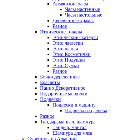
Армянские часы
Часы настенные
Часы настольные
Деревянные храмы
Разное
Этнические товары
Этнические скатерти
Этно жилетки
Этно шапка
Этно Косметички
Этно Подушки
Этно Сумки
Разное
Бочки деревянные
Браслеты
Панно Декоративное
Подарочные мешочки
Подвески
Подвески в машину
Подвески из дерева
Разное
Тандыр, мангал, шампура
Тандыр, мангал
Шампура для мяса
Сувениры из Армении