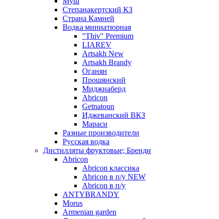
Муш
Степанакертский КЗ
Страна Камней
Водка миниатюрная
"Thiv" Premium
LIAREV
Artsakh New
Artsakh Brandy
Оганян
Прошянский
Миджнаберд
Abricon
Getnatoun
Иджеванский ВКЗ
Мараси
Разные производители
Русская водка
Дистилляты фруктовые; Бренди
Abricon
Abricon классика
Abricon в п/у NEW
Abricon в п/у
ANTYBRANDY
Morus
Armenian garden