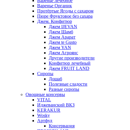
Варенье лечебное
Варенье Органик
Протёртые Ягоды с сахаром
Пюре Фруктовое без сахара
Джем. Конфитюр
Джем IJEVAN
Джем Шамб
Джем Арарат
Джем te Gusto
Джем YAN
Джем Агроянс
Другие производители
Конфитюр лечебный
Джем FRUIT LAND
Сиропы
Дошаб
Полезные сладости
Разные сиропы
Овощные консервы
VITAL
Иджеванский ВКЗ
KERAKUR
Wosky
Артфуд
Консервация