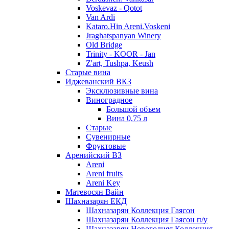
Voskevaz - Qotot
Van Ardi
Kataro.Hin Areni.Voskeni
Jraghatspanyan Winery
Old Bridge
Trinity - KOOR - Jan
Z'art, Tushpa, Keush
Старые вина
Иджеванский ВК3
Эксклюзивные вина
Виноградное
Большой объем
Вина 0,75 л
Старые
Сувенирные
Фруктовые
Аренийский ВЗ
Areni
Areni fruits
Areni Key
Матевосян Вайн
Шахназарян ЕКД
Шахназарян Коллекция Гаясон
Шахназарян Коллекция Гаясон п/у
Шахназарян Новогодняя Коллекция