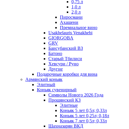
0,75 л
1,0 л
2,0 л
Пиросмани
Ахашени
Премиальное вино
Usakhelauris Venakhebi
GIORGOBA
GRV
Баисубанский ВЗ
Батоно
Старый Тбилиси
Хевсури / Руно
Другие
Подарочные коробки для вина
Армянский коньяк
Элитный
Коньяк сувенирный
Символы Нового 2026 Года
Прошянский КЗ
Элитные
Коньяк 5 лет 0,5л; 0,33л
Коньяк 5 лет 0,25л; 0,18л
Коньяк 7 лет 0,5л; 0,33л
Шахназарян ВКД