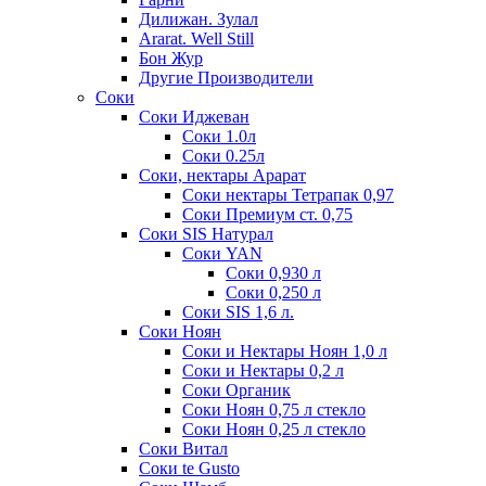
Дилижан. Зулал
Ararat. Well Still
Бон Жур
Другие Производители
Соки
Соки Иджеван
Соки 1.0л
Соки 0.25л
Соки, нектары Арарат
Соки нектары Тетрапак 0,97
Соки Премиум ст. 0,75
Соки SIS Натурал
Соки YAN
Соки 0,930 л
Соки 0,250 л
Соки SIS 1,6 л.
Соки Ноян
Соки и Нектары Ноян 1,0 л
Соки и Нектары 0,2 л
Соки Органик
Соки Ноян 0,75 л стекло
Соки Ноян 0,25 л стекло
Соки Витал
Соки te Gusto