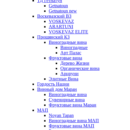
ТД Гетнатун
Getnatoun
Getnatoun new
Воскевазский ВЗ
VOSKEVAZ
ARARTUNI
VOSKEVAZ ELITE
Прошянский КЗ
Виноградные вина
Виноградные
Арт Палас
Фруктовые вина
Дерево Жизни
Органические вина
Арцруни
Элитные Вина
Гордость Нации
Винный дом Маран
Виноградные вина
Сувенирные вина
Фруктовые вина Маран
МАП
Noyan Tapan
Виноградные вина МАП
Фруктовые вина МАП