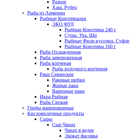
Разное
Хаш. Рубец
Рыба из Армении
Рыбные Консервации
ЭКО ФУД
Рыбные Консервы 240 г
Супы. Уха. Щи
Рыбные Филе-кусочки. Суфле
Рыбные Консервы 160 г
Рыба Охлажденная
Рыба замороженная
Рыба копченая
Рыба холодного копчения
Раки Севанские
Раковые шейки
Живые раки
Варенные раки
Икра Рыбная
Рыба Свежая
Грибы маринованные
Кисломолочные продукты
Сыры
Сыр Чанах
Чанах в ведре
Экокат фасовка