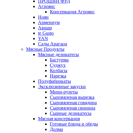
ПРОШЯН ФУД
Агроянс
Консервация Агроянс
Ноян
Армениум
Авшар
te Gusto
YAN
Сады Арагаца
Мясные Продукты
Мясные деликатесы
Бастурма
Суджух
Колбасы
Нарезка
Полуфабрикаты
Эксклюзивные закуски
Мини-рулеты
Сыровяленая вырезка
Сыровяленая говядина
Сыровяленая свинина
Сырные деликатесы
Мясная консервация
Готовые блюда и обеды
Долма