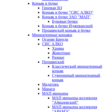
Коньяк в бочке
Гиневан ВЗ
Коньяк в бочке "СИС АЛКО"
Коньяк в бочке ЗАО "МАП"
Буковые бочки
Коньяк в бочке Иджеванский
Прошянский коньяк в бочке
Миниатюрные коньяки
Оганян Бренди
СИС АЛКО
Храмы
Животные
Разные
Прошянский
Классический миниатюрный
коньяк
Сувенирный миниатюрный
коньяк
Мадатовъ
Мараси
МАП миньоны
МАП миньоны коллекция
"Айвазовский"
МАП миньоны коллекция
"АРАМЭ"