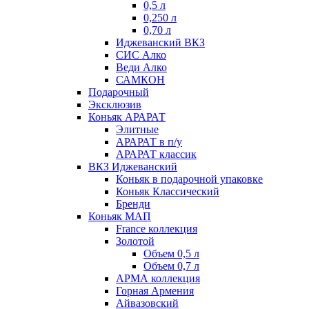
0,5 л
0,250 л
0,70 л
Иджеванский ВКЗ
СИС Алко
Веди Алко
САМКОН
Подарочный
Эксклюзив
Коньяк АРАРАТ
Элитные
АРАРАТ в п/у
АРАРАТ классик
ВКЗ Иджеванский
Коньяк в подарочной упаковке
Коньяк Классический
Бренди
Коньяк МАП
France коллекция
Золотой
Объем 0,5 л
Объем 0,7 л
АРМА коллекция
Горная Армения
Айвазовский