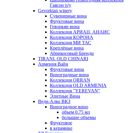
Гаясон п/у
Gevorkian winery
Сувенирные вина
Фруктовые вина
Геворкян вина
Коллекция АРИАЦ. АНАИС
Коллекция КОРОНА
Коллекция МИ ТАС
Креплёные вина
Абрикосовый Бренди
TIRANI. OLD CHINARI
Армения Вайн
Фруктовые вина
Виноградные вина
Коллекция ORRAN
Коллекция OLD ARMENIA
Коллекция "YEREVAN"
Элитные Вина
Веди-Алко ВКЗ
Виноградное вино
объем 0.75 мл
большие объемы
Фруктовое
в керамике