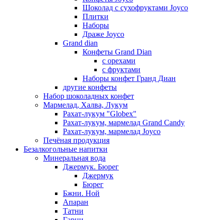
Шоколад с сухофруктами Joyco
Плитки
Наборы
Драже Joyco
Grand dian
Конфеты Grand Dian
с орехами
с фруктами
Наборы конфет Гранд Диан
другие конфеты
Набор шоколадных конфет
Мармелад, Халва, Лукум
Рахат-лукум "Globex"
Рахат-лукум, мармелад Grand Candy
Рахат-лукум, мармелад Joyco
Печёная продукция
Безалкогольные напитки
Минеральная вода
Джермук. Бюрег
Джермук
Бюрег
Бжни. Ной
Апаран
Татни
Гарни