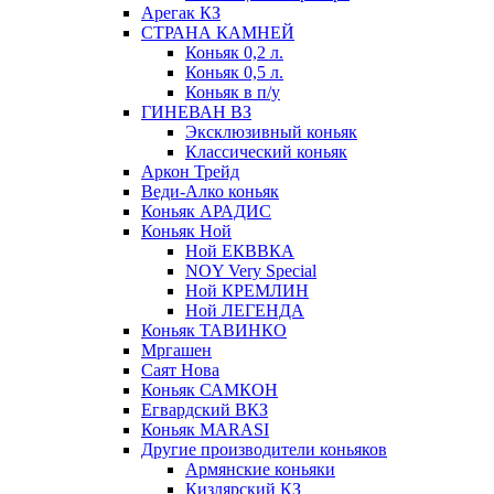
Арегак КЗ
СТРАНА КАМНЕЙ
Коньяк 0,2 л.
Коньяк 0,5 л.
Коньяк в п/у
ГИНЕВАН ВЗ
Эксклюзивный коньяк
Классический коньяк
Аркон Трейд
Веди-Алко коньяк
Коньяк АРАДИС
Коньяк Ной
Ной ЕКВВКА
NOY Very Special
Ной КРЕМЛИН
Ной ЛЕГЕНДА
Коньяк ТАВИНКО
Мргашен
Саят Нова
Коньяк САМКОН
Егвардский ВКЗ
Коньяк MARASI
Другие производители коньяков
Армянские коньяки
Кизлярский КЗ