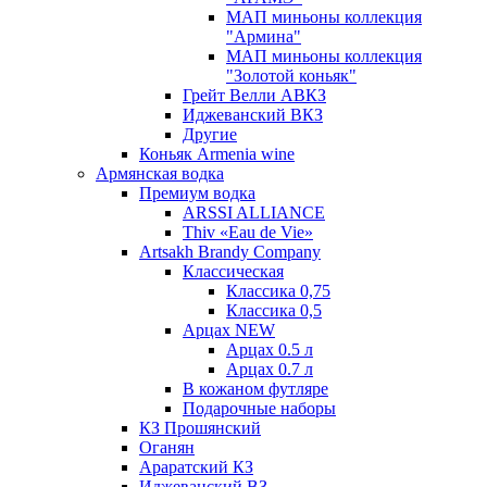
МАП миньоны коллекция
"Армина"
МАП миньоны коллекция
"Золотой коньяк"
Грейт Велли АВКЗ
Иджеванский ВКЗ
Другие
Коньяк Armenia wine
Армянская водка
Премиум водка
ARSSI ALLIANCE
Thiv «Eau de Vie»
Artsakh Brandy Company
Классическая
Классика 0,75
Классика 0,5
Арцах NEW
Арцах 0.5 л
Арцах 0.7 л
В кожаном футляре
Подарочные наборы
КЗ Прошянский
Оганян
Араратский КЗ
Иджеванский ВЗ