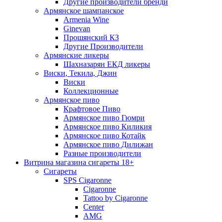
Другие производители бренди
Армянское шампанское
Armenia Wine
Ginevan
Прошянский КЗ
Другие Производители
Армянские ликеры
Шахназарян ЕКД ликеры
Виски, Текила, Джин
Виски
Коллекционные
Армянское пиво
Крафтовое Пиво
Армянское пиво Гюмри
Армянское пиво Киликия
Армянское пиво Котайк
Армянское пиво Дилижан
Разные производители
Витрина магазина сигареты 18+
Cигареты
SPS Cigaronne
Сigaronne
Tattoo by Cigaronne
Center
AMG