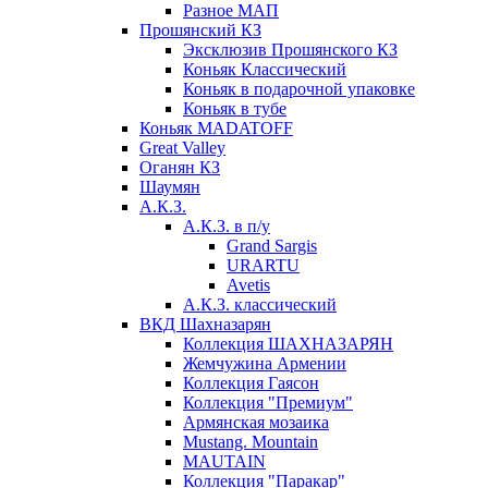
Разное МАП
Прошянский КЗ
Эксклюзив Прошянского КЗ
Коньяк Классический
Коньяк в подарочной упаковке
Коньяк в тубе
Коньяк MADATOFF
Great Valley
Оганян КЗ
Шаумян
А.К.З.
А.К.З. в п/у
Grand Sargis
URARTU
Avetis
А.К.З. классический
ВКД Шахназарян
Коллекция ШАХНАЗАРЯН
Жемчужина Армении
Коллекция Гаясон
Коллекция "Премиум"
Армянская мозаика
Mustang. Mountain
MAUTAIN
Коллекция "Паракар"