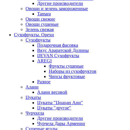
Другие производители
Овощи и зелень замороженные
Tamara
Овощи свежие
Овощи сушеные
Зелень свежая
Сухофрукты. Орехи
Сухофрукты
Подарочная фасовка
Вкус Араратской Долины
IJEVAN Сухофрукты
AREGI
Фрукты сушеные
Наборы из сухофруктов
Чипсы фруктовые
Разное
Алани
Алани весовой
Цукаты
Цукаты "Циацан Ани"
Цукаты "другое"
Чурчхела
Другие производители
Чурчела Дары Армении
Сушеные ягоды