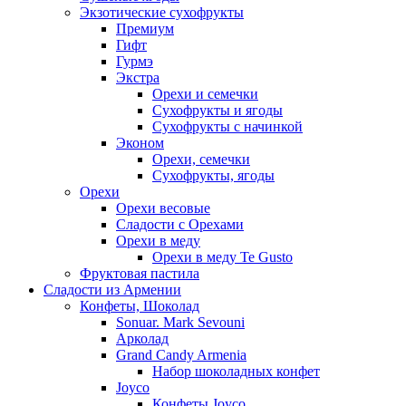
Экзотические сухофрукты
Премиум
Гифт
Гурмэ
Экстра
Орехи и семечки
Сухофрукты и ягоды
Сухофрукты с начинкой
Эконом
Орехи, семечки
Сухофрукты, ягоды
Орехи
Орехи весовые
Сладости с Орехами
Орехи в меду
Орехи в меду Te Gusto
Фруктовая пастила
Сладости из Армении
Конфеты, Шоколад
Sonuar. Mark Sevouni
Арколад
Grand Candy Armenia
Набор шоколадных конфет
Joyco
Конфеты Joyco