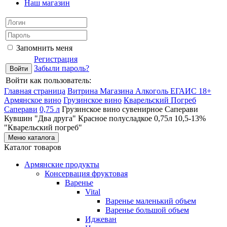
Наш магазин
Запомнить меня
Регистрация
Забыли пароль?
Войти как пользователь:
Главная страница
Витрина Магазина Алкоголь ЕГАИС 18+
Армянское вино
Грузинское вино
Кварельский Погреб
Саперави
0,75 л
Грузинское вино сувенирное Саперави
Кувшин "Два друга" Красное полусладкое 0,75л 10,5-13%
"Кварельский погреб"
Меню каталога
Каталог товаров
Армянские продукты
Консервация фруктовая
Варенье
Vital
Варенье маленький объем
Варенье большой объем
Иджеван