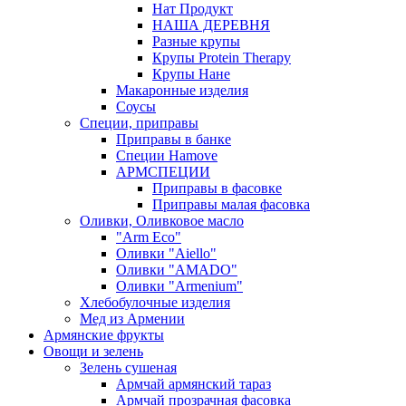
Нат Продукт
НАША ДЕРЕВНЯ
Разные крупы
Крупы Protein Therapy
Крупы Нане
Макаронные изделия
Соусы
Специи, приправы
Приправы в банке
Специи Hamove
АРМСПЕЦИИ
Приправы в фасовке
Приправы малая фасовка
Оливки, Оливковое масло
"Arm Eco"
Оливки "Aiello"
Оливки "AMADO"
Оливки "Armenium"
Хлебобулочные изделия
Мед из Армении
Армянские фрукты
Овощи и зелень
Зелень сушеная
Армчай армянский тараз
Армчай прозрачная фасовка