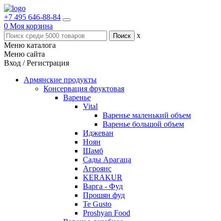
+7 495 646-88-84
0
Моя корзина
x
Меню каталога
Меню сайта
Вход / Регистрация
Армянские продукты
Консервация фруктовая
Варенье
Vital
Варенье маленький объем
Варенье большой объем
Иджеван
Ноян
Шамб
Сады Арагаца
Агроянс
KERAKUR
Варга - Фуд
Прошян фуд
Te Gusto
Proshyan Food