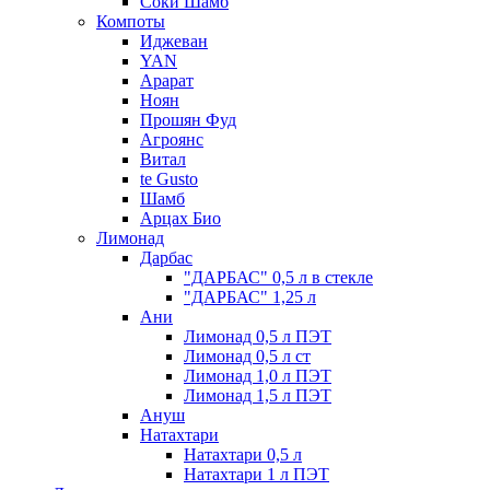
Соки Шамб
Компоты
Иджеван
YAN
Арарат
Ноян
Прошян Фуд
Агроянс
Витал
te Gusto
Шамб
Арцах Био
Лимонад
Дарбас
"ДАРБАС" 0,5 л в стекле
"ДАРБАС" 1,25 л
Ани
Лимонад 0,5 л ПЭТ
Лимонад 0,5 л ст
Лимонад 1,0 л ПЭТ
Лимонад 1,5 л ПЭТ
Ануш
Натахтари
Натахтари 0,5 л
Натахтари 1 л ПЭТ