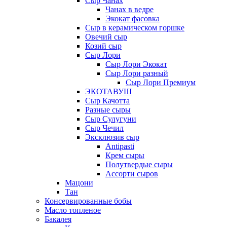
Сыр Чанах
Чанах в ведре
Экокат фасовка
Сыр в керамическом горшке
Овечий сыр
Козий сыр
Сыр Лори
Сыр Лори Экокат
Сыр Лори разный
Сыр Лори Премиум
ЭКОТАВУШ
Сыр Качотта
Разные сыры
Сыр Сулугуни
Сыр Чечил
Эксклюзив сыр
Antipasti
Крем сыры
Полутвердые сыры
Ассорти сыров
Мацони
Тан
Консервированные бобы
Масло топленое
Бакалея