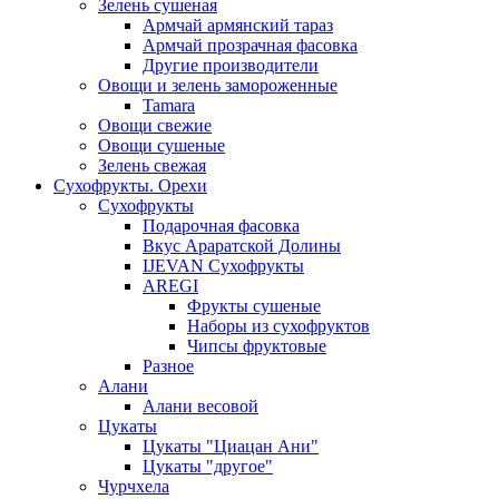
Зелень сушеная
Армчай армянский тараз
Армчай прозрачная фасовка
Другие производители
Овощи и зелень замороженные
Tamara
Овощи свежие
Овощи сушеные
Зелень свежая
Сухофрукты. Орехи
Сухофрукты
Подарочная фасовка
Вкус Араратской Долины
IJEVAN Сухофрукты
AREGI
Фрукты сушеные
Наборы из сухофруктов
Чипсы фруктовые
Разное
Алани
Алани весовой
Цукаты
Цукаты "Циацан Ани"
Цукаты "другое"
Чурчхела