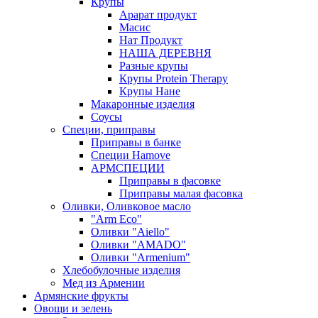
Крупы
Арарат продукт
Масис
Нат Продукт
НАША ДЕРЕВНЯ
Разные крупы
Крупы Protein Therapy
Крупы Нане
Макаронные изделия
Соусы
Специи, приправы
Приправы в банке
Специи Hamove
АРМСПЕЦИИ
Приправы в фасовке
Приправы малая фасовка
Оливки, Оливковое масло
"Arm Eco"
Оливки "Aiello"
Оливки "AMADO"
Оливки "Armenium"
Хлебобулочные изделия
Мед из Армении
Армянские фрукты
Овощи и зелень