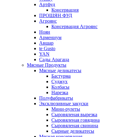
Артфуд
Консервация
ПРОШЯН ФУД
Агроянс
Консервация Агроянс
Ноян
Армениум
Авшар
te Gusto
YAN
Сады Арагаца
Мясные Продукты
Мясные деликатесы
Бастурма
Суджух
Колбасы
Нарезка
Полуфабрикаты
Эксклюзивные закуски
Мини-рулеты
Сыровяленая вырезка
Сыровяленая говядина
Сыровяленая свинина
Сырные деликатесы
Мясная консервация