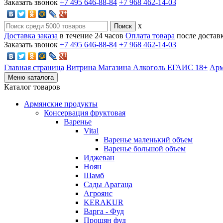
Заказать звонок
+7 495 646-88-84
+7 968 462-14-03
x
Доставка заказа
в течение 24 часов
Оплата товара
после достав
Заказать звонок
+7 495 646-88-84
+7 968 462-14-03
Главная страница
Витрина Магазина Алкоголь ЕГАИС 18+
Арм
Меню каталога
Каталог товаров
Армянские продукты
Консервация фруктовая
Варенье
Vital
Варенье маленький объем
Варенье большой объем
Иджеван
Ноян
Шамб
Сады Арагаца
Агроянс
KERAKUR
Варга - Фуд
Прошян фуд