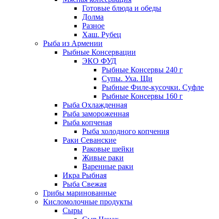
Готовые блюда и обеды
Долма
Разное
Хаш. Рубец
Рыба из Армении
Рыбные Консервации
ЭКО ФУД
Рыбные Консервы 240 г
Супы. Уха. Щи
Рыбные Филе-кусочки. Суфле
Рыбные Консервы 160 г
Рыба Охлажденная
Рыба замороженная
Рыба копченая
Рыба холодного копчения
Раки Севанские
Раковые шейки
Живые раки
Варенные раки
Икра Рыбная
Рыба Свежая
Грибы маринованные
Кисломолочные продукты
Сыры