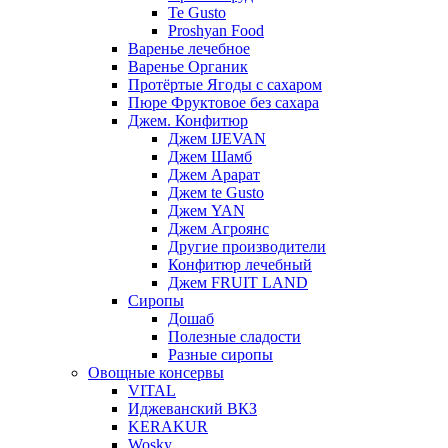
Te Gusto
Proshyan Food
Варенье лечебное
Варенье Органик
Протёртые Ягоды с сахаром
Пюре Фруктовое без сахара
Джем. Конфитюр
Джем IJEVAN
Джем Шамб
Джем Арарат
Джем te Gusto
Джем YAN
Джем Агроянс
Другие производители
Конфитюр лечебный
Джем FRUIT LAND
Сиропы
Дошаб
Полезные сладости
Разные сиропы
Овощные консервы
VITAL
Иджеванский ВКЗ
KERAKUR
Wosky