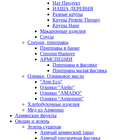
Нат Продукт
НАША ДЕРЕВНЯ
Разные крупы
Крупы Protein Therapy
Крупы Нане
Макаронные изделия
Соусы
Специи, приправы
Приправы в банке
Специи Hamove
АРМСПЕЦИИ
Приправы в фасовке
Приправы малая фасовка
Оливки, Оливковое масло
"Arm Eco"
Оливки "Aiello"
Оливки "AMADO"
Оливки "Armenium"
Хлебобулочные изделия
Мед из Армении
Армянские фрукты
Овощи и зелень
Зелень сушеная
Армчай армянский тараз
Армчай прозрачная фасовка