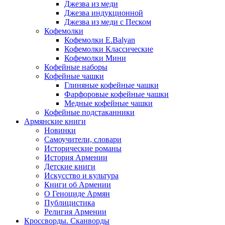
Джезва из меди
Джезва индукционной
Джезва из меди с Песком
Кофемолки
Кофемолки E.Balyan
Кофемолки Классические
Кофемолки Мини
Кофейные наборы
Кофейные чашки
Глиняные кофейные чашки
Фарфоровые кофейные чашки
Медные кофейные чашки
Кофейные подстаканники
Армянские книги
Новинки
Самоучители, словари
Исторические романы
История Армении
Детские книги
Иcкусство и культура
Книги об Армении
О Геноциде Армян
Публицистика
Религия Армении
Кроссворды. Сканворды