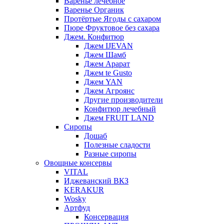
Варенье лечебное
Варенье Органик
Протёртые Ягоды с сахаром
Пюре Фруктовое без сахара
Джем. Конфитюр
Джем IJEVAN
Джем Шамб
Джем Арарат
Джем te Gusto
Джем YAN
Джем Агроянс
Другие производители
Конфитюр лечебный
Джем FRUIT LAND
Сиропы
Дошаб
Полезные сладости
Разные сиропы
Овощные консервы
VITAL
Иджеванский ВКЗ
KERAKUR
Wosky
Артфуд
Консервация