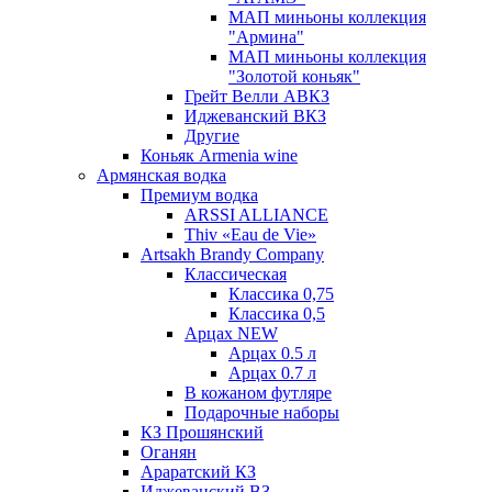
МАП миньоны коллекция
"Армина"
МАП миньоны коллекция
"Золотой коньяк"
Грейт Велли АВКЗ
Иджеванский ВКЗ
Другие
Коньяк Armenia wine
Армянская водка
Премиум водка
ARSSI ALLIANCE
Thiv «Eau de Vie»
Artsakh Brandy Company
Классическая
Классика 0,75
Классика 0,5
Арцах NEW
Арцах 0.5 л
Арцах 0.7 л
В кожаном футляре
Подарочные наборы
КЗ Прошянский
Оганян
Араратский КЗ
Иджеванский ВЗ