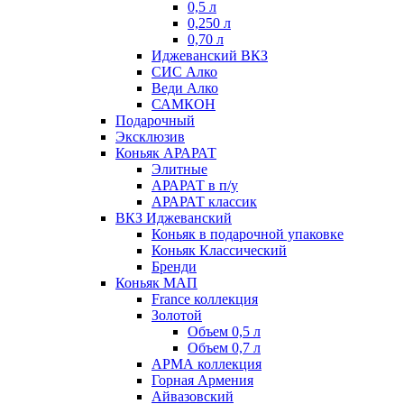
0,5 л
0,250 л
0,70 л
Иджеванский ВКЗ
СИС Алко
Веди Алко
САМКОН
Подарочный
Эксклюзив
Коньяк АРАРАТ
Элитные
АРАРАТ в п/у
АРАРАТ классик
ВКЗ Иджеванский
Коньяк в подарочной упаковке
Коньяк Классический
Бренди
Коньяк МАП
France коллекция
Золотой
Объем 0,5 л
Объем 0,7 л
АРМА коллекция
Горная Армения
Айвазовский