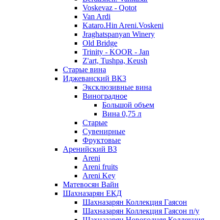
Voskevaz - Qotot
Van Ardi
Kataro.Hin Areni.Voskeni
Jraghatspanyan Winery
Old Bridge
Trinity - KOOR - Jan
Z'art, Tushpa, Keush
Старые вина
Иджеванский ВК3
Эксклюзивные вина
Виноградное
Большой объем
Вина 0,75 л
Старые
Сувенирные
Фруктовые
Аренийский ВЗ
Areni
Areni fruits
Areni Key
Матевосян Вайн
Шахназарян ЕКД
Шахназарян Коллекция Гаясон
Шахназарян Коллекция Гаясон п/у
Шахназарян Новогодняя Коллекция