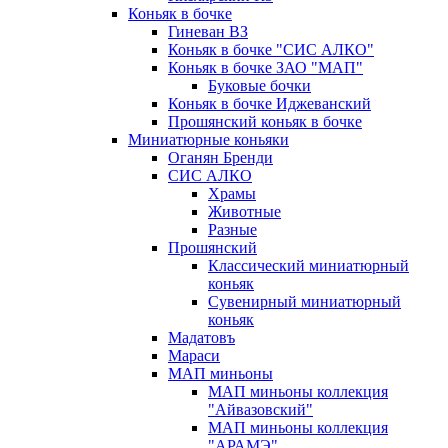
Коньяк в бочке
Гиневан ВЗ
Коньяк в бочке "СИС АЛКО"
Коньяк в бочке ЗАО "МАП"
Буковые бочки
Коньяк в бочке Иджеванский
Прошянский коньяк в бочке
Миниатюрные коньяки
Оганян Бренди
СИС АЛКО
Храмы
Животные
Разные
Прошянский
Классический миниатюрный
коньяк
Сувенирный миниатюрный
коньяк
Мадатовъ
Мараси
МАП миньоны
МАП миньоны коллекция
"Айвазовский"
МАП миньоны коллекция
"АРАМЭ"