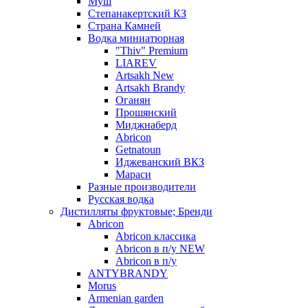
Муш
Степанакертский КЗ
Страна Камней
Водка миниатюрная
"Thiv" Premium
LIAREV
Artsakh New
Artsakh Brandy
Оганян
Прошянский
Миджнаберд
Abricon
Getnatoun
Иджеванский ВКЗ
Мараси
Разные производители
Русская водка
Дистилляты фруктовые; Бренди
Abricon
Abricon классика
Abricon в п/у NEW
Abricon в п/у
ANTYBRANDY
Morus
Armenian garden