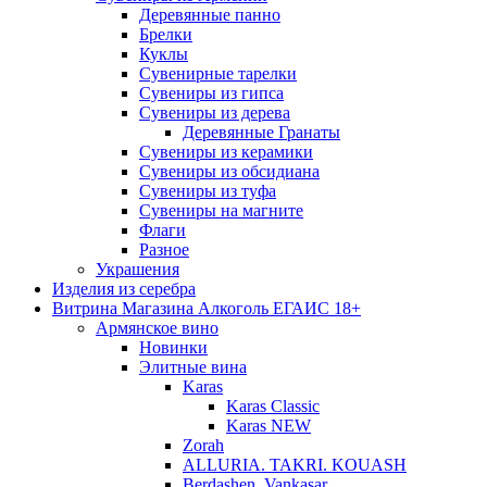
Деревянные панно
Брелки
Куклы
Сувенирные тарелки
Сувениры из гипса
Сувениры из дерева
Деревянные Гранаты
Сувениры из керамики
Сувениры из обсидиана
Сувениры из туфа
Сувениры на магните
Флаги
Разное
Украшения
Изделия из серебра
Витрина Магазина Алкоголь ЕГАИС 18+
Армянское вино
Новинки
Элитные вина
Karas
Karas Classic
Karas NEW
Zorah
ALLURIA. TAKRI. KOUASH
Berdashen. Vankasar