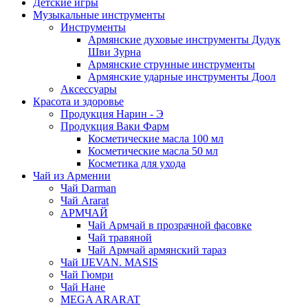
Детские игры
Музыкальные инструменты
Инструменты
Армянские духовые инструменты Дудук
Шви Зурна
Армянские струнные инструменты
Армянские ударные инструменты Доол
Аксессуары
Красота и здоровье
Продукция Нарин - Э
Продукция Ваки Фарм
Косметические масла 100 мл
Косметические масла 50 мл
Косметика для ухода
Чай из Армении
Чай Darman
Чай Ararat
АРМЧАЙ
Чай Армчай в прозрачной фасовке
Чай травяной
Чай Армчай армянский тараз
Чай IJEVAN. MASIS
Чай Гюмри
Чай Нане
MEGA ARARAT