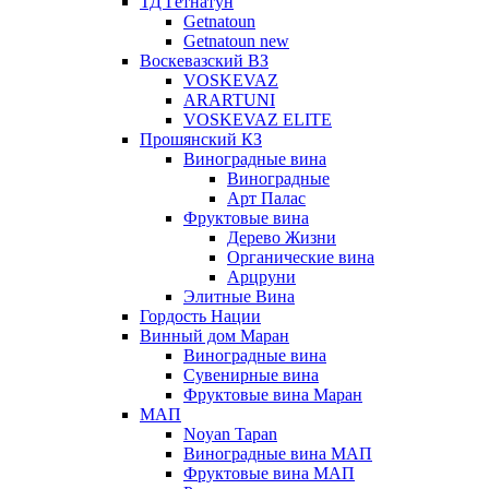
ТД Гетнатун
Getnatoun
Getnatoun new
Воскевазский ВЗ
VOSKEVAZ
ARARTUNI
VOSKEVAZ ELITE
Прошянский КЗ
Виноградные вина
Виноградные
Арт Палас
Фруктовые вина
Дерево Жизни
Органические вина
Арцруни
Элитные Вина
Гордость Нации
Винный дом Маран
Виноградные вина
Сувенирные вина
Фруктовые вина Маран
МАП
Noyan Tapan
Виноградные вина МАП
Фруктовые вина МАП