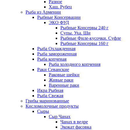
Разное
Хаш. Рубец
Рыба из Армении
Рыбные Консервации
ЭКО ФУД
Рыбные Консервы 240 г
Супы. Уха. Щи
Рыбные Филе-кусочки. Суфле
Рыбные Консервы 160 г
Рыба Охлажденная
Рыба замороженная
Рыба копченая
Рыба холодного копчения
Раки Севанские
Раковые шейки
Живые раки
Варенные раки
Икра Рыбная
Рыба Свежая
Грибы маринованные
Кисломолочные продукты
Сыры
Сыр Чанах
Чанах в ведре
Экокат фасовка