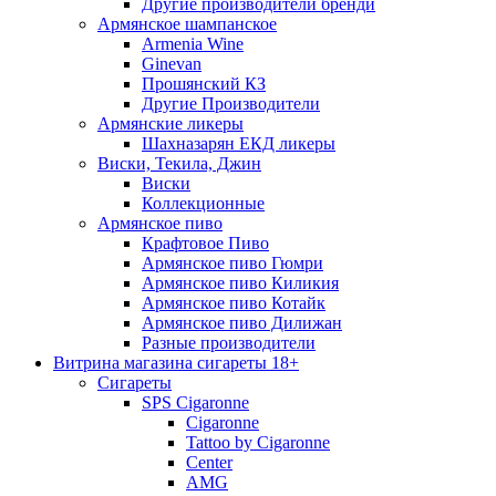
Другие производители бренди
Армянское шампанское
Armenia Wine
Ginevan
Прошянский КЗ
Другие Производители
Армянские ликеры
Шахназарян ЕКД ликеры
Виски, Текила, Джин
Виски
Коллекционные
Армянское пиво
Крафтовое Пиво
Армянское пиво Гюмри
Армянское пиво Киликия
Армянское пиво Котайк
Армянское пиво Дилижан
Разные производители
Витрина магазина сигареты 18+
Cигареты
SPS Cigaronne
Сigaronne
Tattoo by Cigaronne
Center
AMG