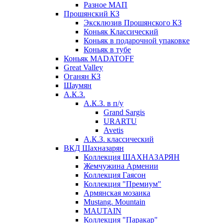
Разное МАП
Прошянский КЗ
Эксклюзив Прошянского КЗ
Коньяк Классический
Коньяк в подарочной упаковке
Коньяк в тубе
Коньяк MADATOFF
Great Valley
Оганян КЗ
Шаумян
А.К.З.
А.К.З. в п/у
Grand Sargis
URARTU
Avetis
А.К.З. классический
ВКД Шахназарян
Коллекция ШАХНАЗАРЯН
Жемчужина Армении
Коллекция Гаясон
Коллекция "Премиум"
Армянская мозаика
Mustang. Mountain
MAUTAIN
Коллекция "Паракар"