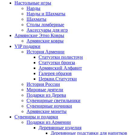
Настольные игры
Нарды
Нарды и Шахматы
Шахматы
Столы ломберные
Аксессуары для игр
Армянские Этно Ковры
Армянские ковры
VIP подарки
История Армении
Статуэтки полистоун
Статуэтки бронза
Армянский Алфавит
Галерея образов
Церкви.Статуэтки
История России
Мировые деятели
Подарки из Дерева
Сувенирные светильники
Сувенирные ночники
Армянские монеты
Сувениры и подарки
Подарки из Армении
Деревянные изделия
Деревянные подставки для напитков