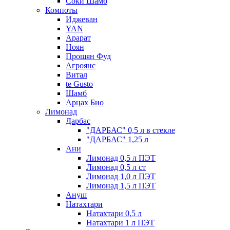
Соки Шамб
Компоты
Иджеван
YAN
Арарат
Ноян
Прошян Фуд
Агроянс
Витал
te Gusto
Шамб
Арцах Био
Лимонад
Дарбас
"ДАРБАС" 0,5 л в стекле
"ДАРБАС" 1,25 л
Ани
Лимонад 0,5 л ПЭТ
Лимонад 0,5 л ст
Лимонад 1,0 л ПЭТ
Лимонад 1,5 л ПЭТ
Ануш
Натахтари
Натахтари 0,5 л
Натахтари 1 л ПЭТ