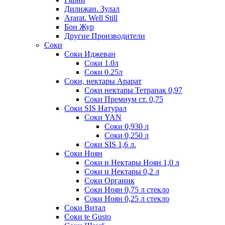
Дилижан. Зулал
Ararat. Well Still
Бон Жур
Другие Производители
Соки
Соки Иджеван
Соки 1.0л
Соки 0.25л
Соки, нектары Арарат
Соки нектары Тетрапак 0,97
Соки Премиум ст. 0,75
Соки SIS Натурал
Соки YAN
Соки 0,930 л
Соки 0,250 л
Соки SIS 1,6 л.
Соки Ноян
Соки и Нектары Ноян 1,0 л
Соки и Нектары 0,2 л
Соки Органик
Соки Ноян 0,75 л стекло
Соки Ноян 0,25 л стекло
Соки Витал
Соки te Gusto