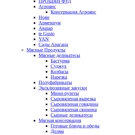
ПРОШЯН ФУД
Агроянс
Консервация Агроянс
Ноян
Армениум
Авшар
te Gusto
YAN
Сады Арагаца
Мясные Продукты
Мясные деликатесы
Бастурма
Суджух
Колбасы
Нарезка
Полуфабрикаты
Эксклюзивные закуски
Мини-рулеты
Сыровяленая вырезка
Сыровяленая говядина
Сыровяленая свинина
Сырные деликатесы
Мясная консервация
Готовые блюда и обеды
Долма