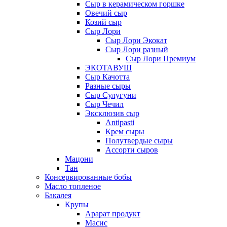
Сыр в керамическом горшке
Овечий сыр
Козий сыр
Сыр Лори
Сыр Лори Экокат
Сыр Лори разный
Сыр Лори Премиум
ЭКОТАВУШ
Сыр Качотта
Разные сыры
Сыр Сулугуни
Сыр Чечил
Эксклюзив сыр
Antipasti
Крем сыры
Полутвердые сыры
Ассорти сыров
Мацони
Тан
Консервированные бобы
Масло топленое
Бакалея
Крупы
Арарат продукт
Масис