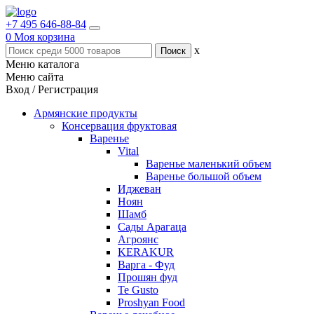
+7 495 646-88-84
0
Моя корзина
x
Меню каталога
Меню сайта
Вход / Регистрация
Армянские продукты
Консервация фруктовая
Варенье
Vital
Варенье маленький объем
Варенье большой объем
Иджеван
Ноян
Шамб
Сады Арагаца
Агроянс
KERAKUR
Варга - Фуд
Прошян фуд
Te Gusto
Proshyan Food