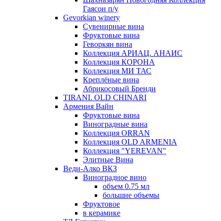
Гаясон п/у
Gevorkian winery
Сувенирные вина
Фруктовые вина
Геворкян вина
Коллекция АРИАЦ. АНАИС
Коллекция КОРОНА
Коллекция МИ ТАС
Креплёные вина
Абрикосовый Бренди
TIRANI. OLD CHINARI
Армения Вайн
Фруктовые вина
Виноградные вина
Коллекция ORRAN
Коллекция OLD ARMENIA
Коллекция "YEREVAN"
Элитные Вина
Веди-Алко ВКЗ
Виноградное вино
объем 0.75 мл
большие объемы
Фруктовое
в керамике