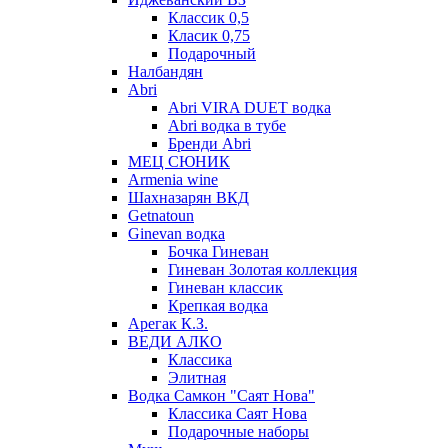
Классик 0,5
Класик 0,75
Подарочный
Налбандян
Abri
Abri VIRA DUET водка
Abri водка в тубе
Бренди Abri
МЕЦ СЮНИК
Armenia wine
Шахназарян ВКД
Getnatoun
Ginevan водка
Бочка Гиневан
Гиневан Золотая коллекция
Гиневан классик
Крепкая водка
Арегак К.З.
ВЕДИ АЛКО
Классика
Элитная
Водка Самкон "Саят Нова"
Классика Саят Нова
Подарочные наборы