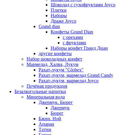
Шоколад с сухофруктами Joyco
Плитки
Наборы
Драже Joyco
Grand dian
Конфеты Grand Dian
с орехами
с фруктами
Наборы конфет Гранд Диан
другие конфеты
Набор шоколадных конфет
Мармелад, Халва, Лукум
Рахат-лукум "Globex"
Рахат-лукум, мармелад Grand Candy
Рахат-лукум, мармелад Joyco
Печёная продукция
Безалкогольные напитки
Минеральная вода
Джермук. Бюрег
Джермук
Бюрег
Бжни. Ной
Апаран
Татни
Гарни