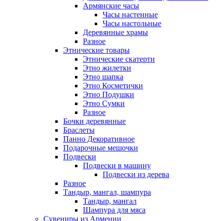
Армянские часы
Часы настенные
Часы настольные
Деревянные храмы
Разное
Этнические товары
Этнические скатерти
Этно жилетки
Этно шапка
Этно Косметички
Этно Подушки
Этно Сумки
Разное
Бочки деревянные
Браслеты
Панно Декоративное
Подарочные мешочки
Подвески
Подвески в машину
Подвески из дерева
Разное
Тандыр, мангал, шампура
Тандыр, мангал
Шампура для мяса
Сувениры из Армении