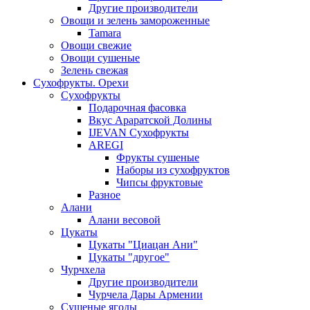
Другие производители
Овощи и зелень замороженные
Tamara
Овощи свежие
Овощи сушеные
Зелень свежая
Сухофрукты. Орехи
Сухофрукты
Подарочная фасовка
Вкус Араратской Долины
IJEVAN Сухофрукты
AREGI
Фрукты сушеные
Наборы из сухофруктов
Чипсы фруктовые
Разное
Алани
Алани весовой
Цукаты
Цукаты "Циацан Ани"
Цукаты "другое"
Чурчхела
Другие производители
Чурчела Дары Армении
Сушеные ягоды