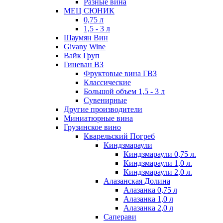
Разные вина
МЕЦ СЮНИК
0,75 л
1,5 - 3 л
Шаумян Вин
Givany Wine
Вайк Груп
Гиневан ВЗ
Фруктовые вина ГВЗ
Классические
Большой объем 1,5 - 3 л
Сувенирные
Другие производители
Миниатюрные вина
Грузинское вино
Кварельский Погреб
Киндзмараули
Киндзмараули 0,75 л.
Киндзмараули 1,0 л.
Киндзмараули 2,0 л.
Алазанская Долина
Алазанка 0,75 л
Алазанка 1,0 л
Алазанка 2,0 л
Саперави