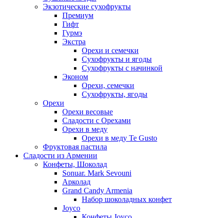
Экзотические сухофрукты
Премиум
Гифт
Гурмэ
Экстра
Орехи и семечки
Сухофрукты и ягоды
Сухофрукты с начинкой
Эконом
Орехи, семечки
Сухофрукты, ягоды
Орехи
Орехи весовые
Сладости с Орехами
Орехи в меду
Орехи в меду Te Gusto
Фруктовая пастила
Сладости из Армении
Конфеты, Шоколад
Sonuar. Mark Sevouni
Арколад
Grand Candy Armenia
Набор шоколадных конфет
Joyco
Конфеты Joyco