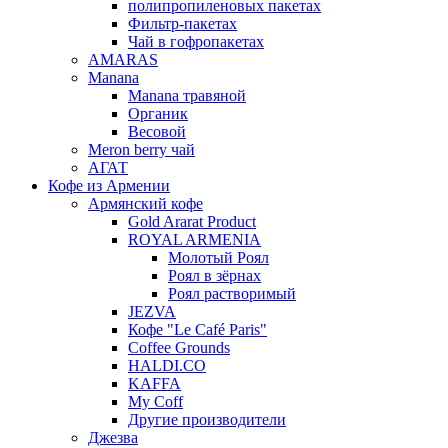
полипропиленовых пакетах
Фильтр-пакетах
Чай в гофропакетах
AMARAS
Manana
Manana травяной
Органик
Весовой
Meron berry чай
АГАТ
Кофе из Армении
Армянский кофе
Gold Ararat Product
ROYAL ARMENIA
Молотый Роял
Роял в зёрнах
Роял растворимый
JEZVA
Кофе "Le Café Paris"
Coffee Grounds
HALDI.CO
KAFFA
My Coff
Другие производители
Джезва