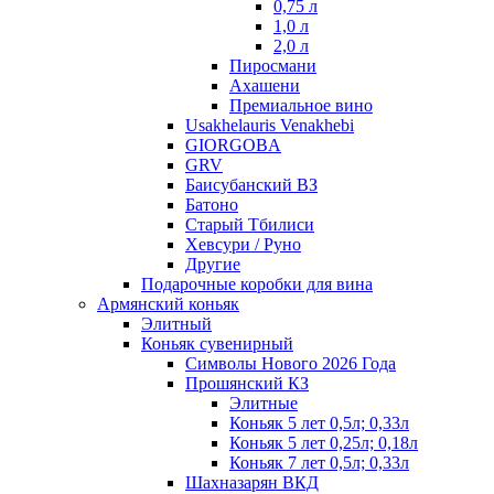
0,75 л
1,0 л
2,0 л
Пиросмани
Ахашени
Премиальное вино
Usakhelauris Venakhebi
GIORGOBA
GRV
Баисубанский ВЗ
Батоно
Старый Тбилиси
Хевсури / Руно
Другие
Подарочные коробки для вина
Армянский коньяк
Элитный
Коньяк сувенирный
Символы Нового 2026 Года
Прошянский КЗ
Элитные
Коньяк 5 лет 0,5л; 0,33л
Коньяк 5 лет 0,25л; 0,18л
Коньяк 7 лет 0,5л; 0,33л
Шахназарян ВКД