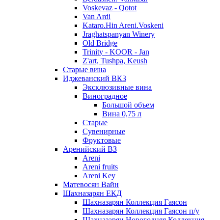
Voskevaz - Qotot
Van Ardi
Kataro.Hin Areni.Voskeni
Jraghatspanyan Winery
Old Bridge
Trinity - KOOR - Jan
Z'art, Tushpa, Keush
Старые вина
Иджеванский ВК3
Эксклюзивные вина
Виноградное
Большой объем
Вина 0,75 л
Старые
Сувенирные
Фруктовые
Аренийский ВЗ
Areni
Areni fruits
Areni Key
Матевосян Вайн
Шахназарян ЕКД
Шахназарян Коллекция Гаясон
Шахназарян Коллекция Гаясон п/у
Шахназарян Новогодняя Коллекция