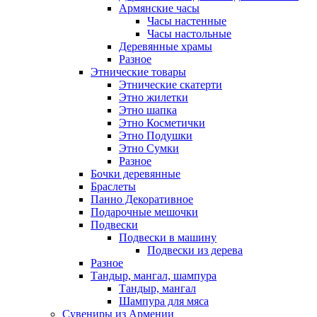
Армянские часы
Часы настенные
Часы настольные
Деревянные храмы
Разное
Этнические товары
Этнические скатерти
Этно жилетки
Этно шапка
Этно Косметички
Этно Подушки
Этно Сумки
Разное
Бочки деревянные
Браслеты
Панно Декоративное
Подарочные мешочки
Подвески
Подвески в машину
Подвески из дерева
Разное
Тандыр, мангал, шампура
Тандыр, мангал
Шампура для мяса
Сувениры из Армении