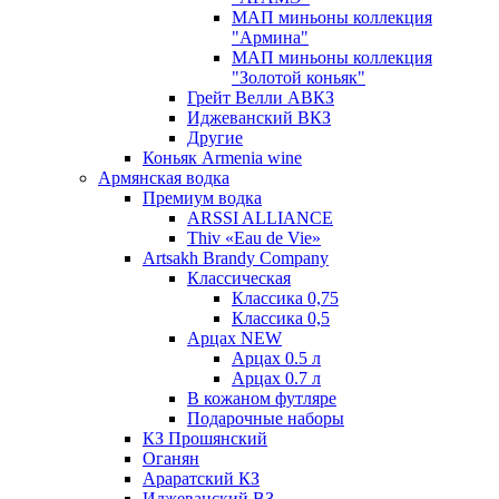
МАП миньоны коллекция
"Армина"
МАП миньоны коллекция
"Золотой коньяк"
Грейт Велли АВКЗ
Иджеванский ВКЗ
Другие
Коньяк Armenia wine
Армянская водка
Премиум водка
ARSSI ALLIANCE
Thiv «Eau de Vie»
Artsakh Brandy Company
Классическая
Классика 0,75
Классика 0,5
Арцах NEW
Арцах 0.5 л
Арцах 0.7 л
В кожаном футляре
Подарочные наборы
КЗ Прошянский
Оганян
Араратский КЗ
Иджеванский ВЗ