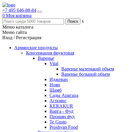
+7 495 646-88-84
0
Моя корзина
x
Меню каталога
Меню сайта
Вход / Регистрация
Армянские продукты
Консервация фруктовая
Варенье
Vital
Варенье маленький объем
Варенье большой объем
Иджеван
Ноян
Шамб
Сады Арагаца
Агроянс
KERAKUR
Варга - Фуд
Прошян фуд
Te Gusto
Proshyan Food