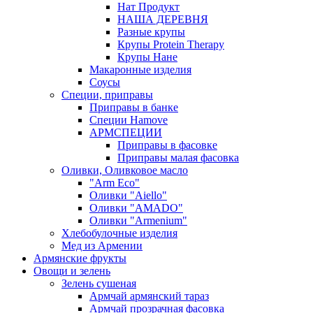
Нат Продукт
НАША ДЕРЕВНЯ
Разные крупы
Крупы Protein Therapy
Крупы Нане
Макаронные изделия
Соусы
Специи, приправы
Приправы в банке
Специи Hamove
АРМСПЕЦИИ
Приправы в фасовке
Приправы малая фасовка
Оливки, Оливковое масло
"Arm Eco"
Оливки "Aiello"
Оливки "AMADO"
Оливки "Armenium"
Хлебобулочные изделия
Мед из Армении
Армянские фрукты
Овощи и зелень
Зелень сушеная
Армчай армянский тараз
Армчай прозрачная фасовка