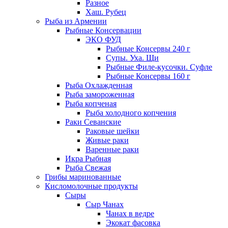
Разное
Хаш. Рубец
Рыба из Армении
Рыбные Консервации
ЭКО ФУД
Рыбные Консервы 240 г
Супы. Уха. Щи
Рыбные Филе-кусочки. Суфле
Рыбные Консервы 160 г
Рыба Охлажденная
Рыба замороженная
Рыба копченая
Рыба холодного копчения
Раки Севанские
Раковые шейки
Живые раки
Варенные раки
Икра Рыбная
Рыба Свежая
Грибы маринованные
Кисломолочные продукты
Сыры
Сыр Чанах
Чанах в ведре
Экокат фасовка