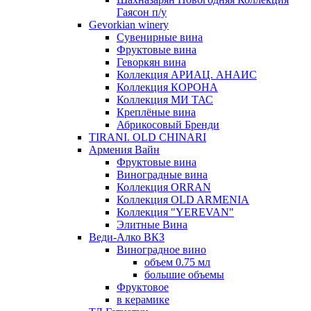
Гаясон п/у
Gevorkian winery
Сувенирные вина
Фруктовые вина
Геворкян вина
Коллекция АРИАЦ. АНАИС
Коллекция КОРОНА
Коллекция МИ ТАС
Креплёные вина
Абрикосовый Бренди
TIRANI. OLD CHINARI
Армения Вайн
Фруктовые вина
Виноградные вина
Коллекция ORRAN
Коллекция OLD ARMENIA
Коллекция "YEREVAN"
Элитные Вина
Веди-Алко ВКЗ
Виноградное вино
объем 0.75 мл
большие объемы
Фруктовое
в керамике