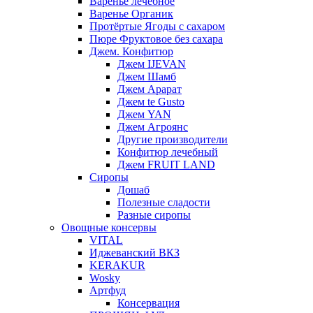
Варенье лечебное
Варенье Органик
Протёртые Ягоды с сахаром
Пюре Фруктовое без сахара
Джем. Конфитюр
Джем IJEVAN
Джем Шамб
Джем Арарат
Джем te Gusto
Джем YAN
Джем Агроянс
Другие производители
Конфитюр лечебный
Джем FRUIT LAND
Сиропы
Дошаб
Полезные сладости
Разные сиропы
Овощные консервы
VITAL
Иджеванский ВКЗ
KERAKUR
Wosky
Артфуд
Консервация