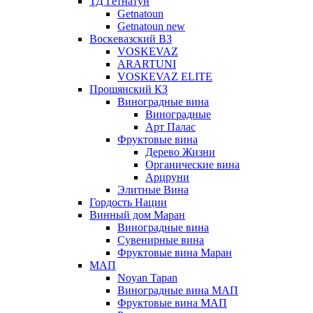
ТД Гетнатун
Getnatoun
Getnatoun new
Воскевазский ВЗ
VOSKEVAZ
ARARTUNI
VOSKEVAZ ELITE
Прошянский КЗ
Виноградные вина
Виноградные
Арт Палас
Фруктовые вина
Дерево Жизни
Органические вина
Арцруни
Элитные Вина
Гордость Нации
Винный дом Маран
Виноградные вина
Сувенирные вина
Фруктовые вина Маран
МАП
Noyan Tapan
Виноградные вина МАП
Фруктовые вина МАП