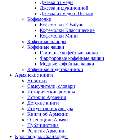
Джезва из меди
Джезва индукционной
Джезва из меди с Песком
Кофемолки
Кофемолки E.Balyan
Кофемолки Классические
Кофемолки Мини
Кофейные наборы
Кофейные чашки
Глиняные кофейные чашки
Фарфоровые кофейные чашки
Медные кофейные чашки
Кофейные подстаканники
Армянские книги
Новинки
Самоучители, словари
Исторические романы
История Армении
Детские книги
Иcкусство и культура
Книги об Армении
О Геноциде Армян
Публицистика
Религия Армении
Кроссворды. Сканворды