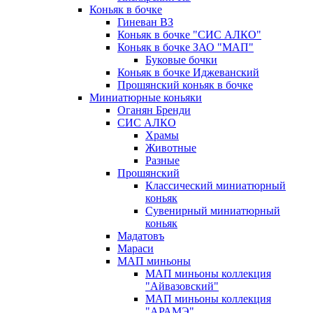
Коньяк в бочке
Гиневан ВЗ
Коньяк в бочке "СИС АЛКО"
Коньяк в бочке ЗАО "МАП"
Буковые бочки
Коньяк в бочке Иджеванский
Прошянский коньяк в бочке
Миниатюрные коньяки
Оганян Бренди
СИС АЛКО
Храмы
Животные
Разные
Прошянский
Классический миниатюрный
коньяк
Сувенирный миниатюрный
коньяк
Мадатовъ
Мараси
МАП миньоны
МАП миньоны коллекция
"Айвазовский"
МАП миньоны коллекция
"АРАМЭ"