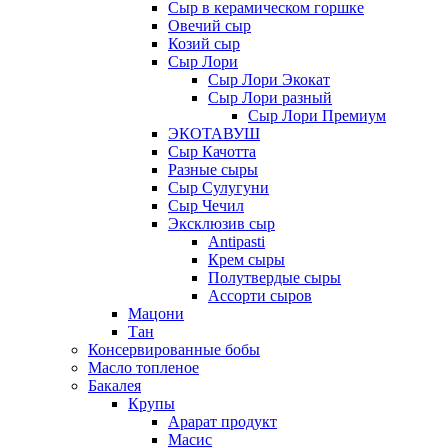
Сыр в керамическом горшке
Овечий сыр
Козий сыр
Сыр Лори
Сыр Лори Экокат
Сыр Лори разный
Сыр Лори Премиум
ЭКОТАВУШ
Сыр Качотта
Разные сыры
Сыр Сулугуни
Сыр Чечил
Эксклюзив сыр
Antipasti
Крем сыры
Полутвердые сыры
Ассорти сыров
Мацони
Тан
Консервированные бобы
Масло топленое
Бакалея
Крупы
Арарат продукт
Масис