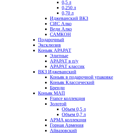
0,5 л
0,250 л
0,70 л
Иджеванский ВКЗ
СИС Алко
Веди Алко
САМКОН
Подарочный
Эксклюзив
Коньяк АРАРАТ
Элитные
АРАРАТ в п/у
АРАРАТ классик
ВКЗ Иджеванский
Коньяк в подарочной упаковке
Коньяк Классический
Бренди
Коньяк МАП
France коллекция
Золотой
Объем 0,5 л
Объем 0,7 л
АРМА коллекция
Горная Армения
Айвазовский