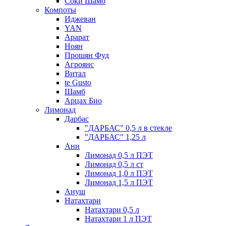
Соки Шамб
Компоты
Иджеван
YAN
Арарат
Ноян
Прошян Фуд
Агроянс
Витал
te Gusto
Шамб
Арцах Био
Лимонад
Дарбас
"ДАРБАС" 0,5 л в стекле
"ДАРБАС" 1,25 л
Ани
Лимонад 0,5 л ПЭТ
Лимонад 0,5 л ст
Лимонад 1,0 л ПЭТ
Лимонад 1,5 л ПЭТ
Ануш
Натахтари
Натахтари 0,5 л
Натахтари 1 л ПЭТ