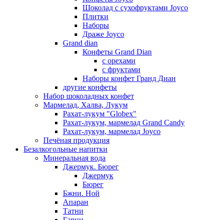
Шоколад с сухофруктами Joyco
Плитки
Наборы
Драже Joyco
Grand dian
Конфеты Grand Dian
с орехами
с фруктами
Наборы конфет Гранд Диан
другие конфеты
Набор шоколадных конфет
Мармелад, Халва, Лукум
Рахат-лукум "Globex"
Рахат-лукум, мармелад Grand Candy
Рахат-лукум, мармелад Joyco
Печёная продукция
Безалкогольные напитки
Минеральная вода
Джермук. Бюрег
Джермук
Бюрег
Бжни. Ной
Апаран
Татни
Гарни