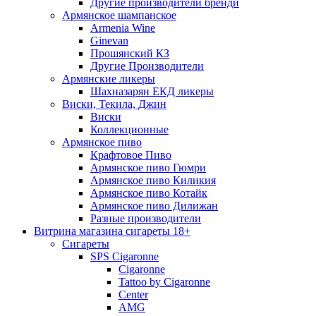
Другие производители бренди
Армянское шампанское
Armenia Wine
Ginevan
Прошянский КЗ
Другие Производители
Армянские ликеры
Шахназарян ЕКД ликеры
Виски, Текила, Джин
Виски
Коллекционные
Армянское пиво
Крафтовое Пиво
Армянское пиво Гюмри
Армянское пиво Киликия
Армянское пиво Котайк
Армянское пиво Дилижан
Разные производители
Витрина магазина сигареты 18+
Cигареты
SPS Cigaronne
Сigaronne
Tattoo by Cigaronne
Center
AMG