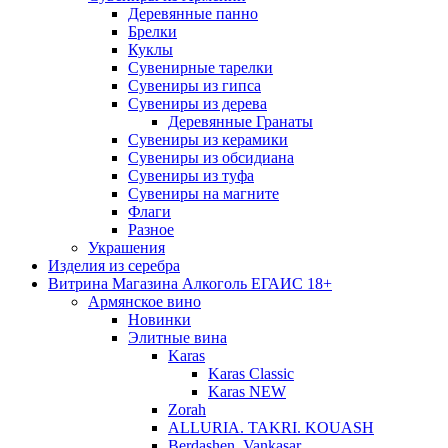
Деревянные панно
Брелки
Куклы
Сувенирные тарелки
Сувениры из гипса
Сувениры из дерева
Деревянные Гранаты
Сувениры из керамики
Сувениры из обсидиана
Сувениры из туфа
Сувениры на магните
Флаги
Разное
Украшения
Изделия из серебра
Витрина Магазина Алкоголь ЕГАИС 18+
Армянское вино
Новинки
Элитные вина
Karas
Karas Classic
Karas NEW
Zorah
ALLURIA. TAKRI. KOUASH
Berdashen. Vankasar