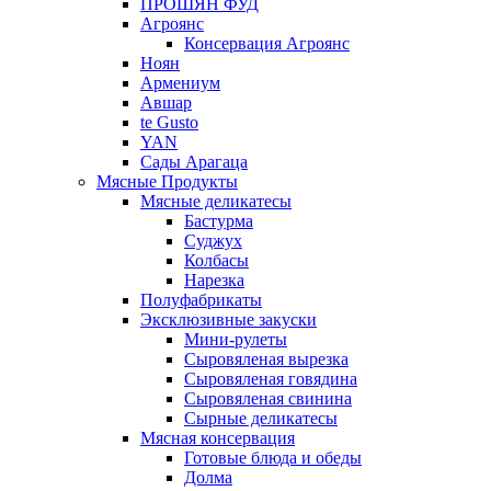
ПРОШЯН ФУД
Агроянс
Консервация Агроянс
Ноян
Армениум
Авшар
te Gusto
YAN
Сады Арагаца
Мясные Продукты
Мясные деликатесы
Бастурма
Суджух
Колбасы
Нарезка
Полуфабрикаты
Эксклюзивные закуски
Мини-рулеты
Сыровяленая вырезка
Сыровяленая говядина
Сыровяленая свинина
Сырные деликатесы
Мясная консервация
Готовые блюда и обеды
Долма