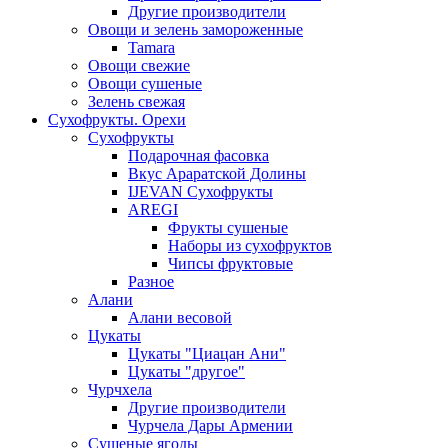
Другие производители
Овощи и зелень замороженные
Tamara
Овощи свежие
Овощи сушеные
Зелень свежая
Сухофрукты. Орехи
Сухофрукты
Подарочная фасовка
Вкус Араратской Долины
IJEVAN Сухофрукты
AREGI
Фрукты сушеные
Наборы из сухофруктов
Чипсы фруктовые
Разное
Алани
Алани весовой
Цукаты
Цукаты "Циацан Ани"
Цукаты "другое"
Чурчхела
Другие производители
Чурчела Дары Армении
Сушеные ягоды