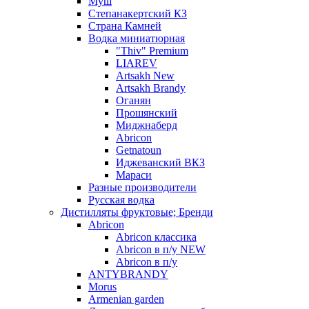
Муш
Степанакертский КЗ
Страна Камней
Водка миниатюрная
"Thiv" Premium
LIAREV
Artsakh New
Artsakh Brandy
Оганян
Прошянский
Миджнаберд
Abricon
Getnatoun
Иджеванский ВКЗ
Мараси
Разные производители
Русская водка
Дистилляты фруктовые; Бренди
Abricon
Abricon классика
Abricon в п/у NEW
Abricon в п/у
ANTYBRANDY
Morus
Armenian garden