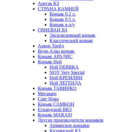
Арегак КЗ
СТРАНА КАМНЕЙ
Коньяк 0,2 л.
Коньяк 0,5 л.
Коньяк в п/у
ГИНЕВАН ВЗ
Эксклюзивный коньяк
Классический коньяк
Аркон Трейд
Веди-Алко коньяк
Коньяк АРАДИС
Коньяк Ной
Ной ЕКВВКА
NOY Very Special
Ной КРЕМЛИН
Ной ЛЕГЕНДА
Коньяк ТАВИНКО
Мргашен
Саят Нова
Коньяк САМКОН
Егвардский ВКЗ
Коньяк MARASI
Другие производители коньяков
Армянские коньяки
Кизлярский КЗ