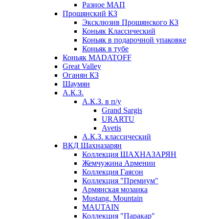
Разное МАП
Прошянский КЗ
Эксклюзив Прошянского КЗ
Коньяк Классический
Коньяк в подарочной упаковке
Коньяк в тубе
Коньяк MADATOFF
Great Valley
Оганян КЗ
Шаумян
А.К.З.
А.К.З. в п/у
Grand Sargis
URARTU
Avetis
А.К.З. классический
ВКД Шахназарян
Коллекция ШАХНАЗАРЯН
Жемчужина Армении
Коллекция Гаясон
Коллекция "Премиум"
Армянская мозаика
Mustang. Mountain
MAUTAIN
Коллекция "Паракар"