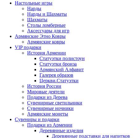
Настольные игры
Нарды
Нарды и Шахматы
Шахматы
Столы ломберные
Аксессуары для игр
Армянские Этно Ковры
Армянские ковры
VIP подарки
История Армении
Статуэтки полистоун
Статуэтки бронза
Армянский Алфавит
Галерея образов
Церкви.Статуэтки
История России
Мировые деятели
Подарки из Дерева
Сувенирные светильники
Сувенирные ночники
Армянские монеты
Сувениры и подарки
Подарки из Армении
Деревянные изделия
Деревянные подставки для напитков