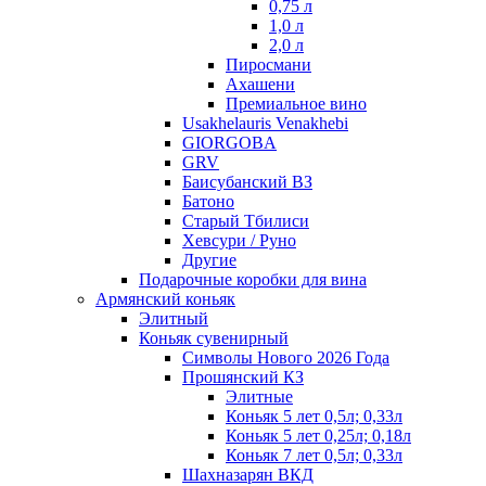
0,75 л
1,0 л
2,0 л
Пиросмани
Ахашени
Премиальное вино
Usakhelauris Venakhebi
GIORGOBA
GRV
Баисубанский ВЗ
Батоно
Старый Тбилиси
Хевсури / Руно
Другие
Подарочные коробки для вина
Армянский коньяк
Элитный
Коньяк сувенирный
Символы Нового 2026 Года
Прошянский КЗ
Элитные
Коньяк 5 лет 0,5л; 0,33л
Коньяк 5 лет 0,25л; 0,18л
Коньяк 7 лет 0,5л; 0,33л
Шахназарян ВКД