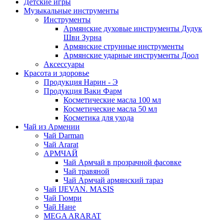
Детские игры
Музыкальные инструменты
Инструменты
Армянские духовые инструменты Дудук
Шви Зурна
Армянские струнные инструменты
Армянские ударные инструменты Доол
Аксессуары
Красота и здоровье
Продукция Нарин - Э
Продукция Ваки Фарм
Косметические масла 100 мл
Косметические масла 50 мл
Косметика для ухода
Чай из Армении
Чай Darman
Чай Ararat
АРМЧАЙ
Чай Армчай в прозрачной фасовке
Чай травяной
Чай Армчай армянский тараз
Чай IJEVAN. MASIS
Чай Гюмри
Чай Нане
MEGA ARARAT