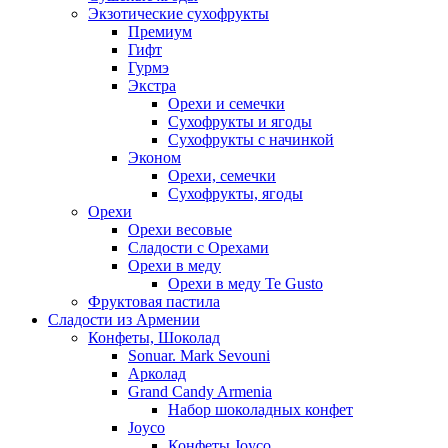
Экзотические сухофрукты
Премиум
Гифт
Гурмэ
Экстра
Орехи и семечки
Сухофрукты и ягоды
Сухофрукты с начинкой
Эконом
Орехи, семечки
Сухофрукты, ягоды
Орехи
Орехи весовые
Сладости с Орехами
Орехи в меду
Орехи в меду Te Gusto
Фруктовая пастила
Сладости из Армении
Конфеты, Шоколад
Sonuar. Mark Sevouni
Арколад
Grand Candy Armenia
Набор шоколадных конфет
Joyco
Конфеты Joyco