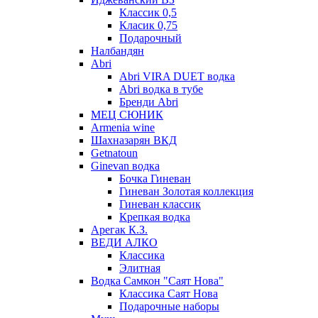
Классик 0,5
Класик 0,75
Подарочный
Налбандян
Abri
Abri VIRA DUET водка
Abri водка в тубе
Бренди Abri
МЕЦ СЮНИК
Armenia wine
Шахназарян ВКД
Getnatoun
Ginevan водка
Бочка Гиневан
Гиневан Золотая коллекция
Гиневан классик
Крепкая водка
Арегак К.З.
ВЕДИ АЛКО
Классика
Элитная
Водка Самкон "Саят Нова"
Классика Саят Нова
Подарочные наборы