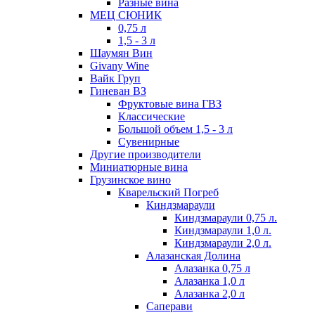
Разные вина
МЕЦ СЮНИК
0,75 л
1,5 - 3 л
Шаумян Вин
Givany Wine
Вайк Груп
Гиневан ВЗ
Фруктовые вина ГВЗ
Классические
Большой объем 1,5 - 3 л
Сувенирные
Другие производители
Миниатюрные вина
Грузинское вино
Кварельский Погреб
Киндзмараули
Киндзмараули 0,75 л.
Киндзмараули 1,0 л.
Киндзмараули 2,0 л.
Алазанская Долина
Алазанка 0,75 л
Алазанка 1,0 л
Алазанка 2,0 л
Саперави