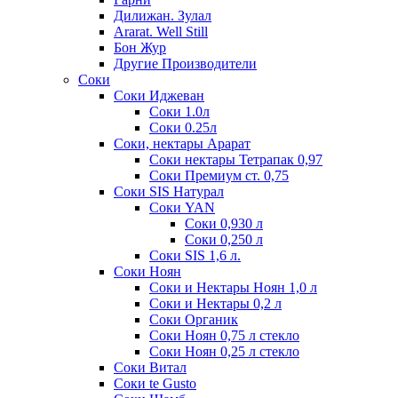
Дилижан. Зулал
Ararat. Well Still
Бон Жур
Другие Производители
Соки
Соки Иджеван
Соки 1.0л
Соки 0.25л
Соки, нектары Арарат
Соки нектары Тетрапак 0,97
Соки Премиум ст. 0,75
Соки SIS Натурал
Соки YAN
Соки 0,930 л
Соки 0,250 л
Соки SIS 1,6 л.
Соки Ноян
Соки и Нектары Ноян 1,0 л
Соки и Нектары 0,2 л
Соки Органик
Соки Ноян 0,75 л стекло
Соки Ноян 0,25 л стекло
Соки Витал
Соки te Gusto