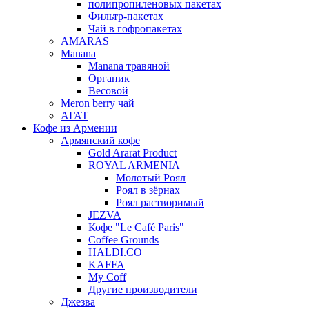
полипропиленовых пакетах
Фильтр-пакетах
Чай в гофропакетах
AMARAS
Manana
Manana травяной
Органик
Весовой
Meron berry чай
АГАТ
Кофе из Армении
Армянский кофе
Gold Ararat Product
ROYAL ARMENIA
Молотый Роял
Роял в зёрнах
Роял растворимый
JEZVA
Кофе "Le Café Paris"
Coffee Grounds
HALDI.CO
KAFFA
My Coff
Другие производители
Джезва