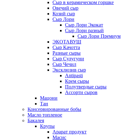
Сыр в керамическом горшке
Овечий сыр
Козий сыр
Сыр Лори
Сыр Лори Экокат
Сыр Лори разный
Сыр Лори Премиум
ЭКОТАВУШ
Сыр Качотта
Разные сыры
Сыр Сулугуни
Сыр Чечил
Эксклюзив сыр
Antipasti
Крем сыры
Полутвердые сыры
Ассорти сыров
Мацони
Тан
Консервированные бобы
Масло топленое
Бакалея
Крупы
Арарат продукт
Масис