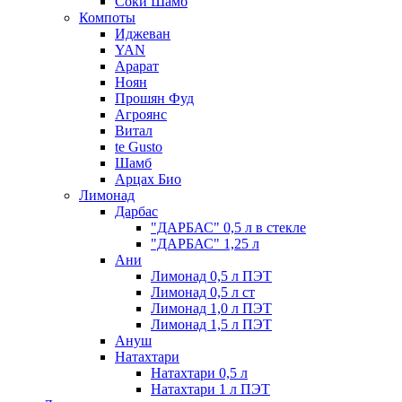
Соки Шамб
Компоты
Иджеван
YAN
Арарат
Ноян
Прошян Фуд
Агроянс
Витал
te Gusto
Шамб
Арцах Био
Лимонад
Дарбас
"ДАРБАС" 0,5 л в стекле
"ДАРБАС" 1,25 л
Ани
Лимонад 0,5 л ПЭТ
Лимонад 0,5 л ст
Лимонад 1,0 л ПЭТ
Лимонад 1,5 л ПЭТ
Ануш
Натахтари
Натахтари 0,5 л
Натахтари 1 л ПЭТ