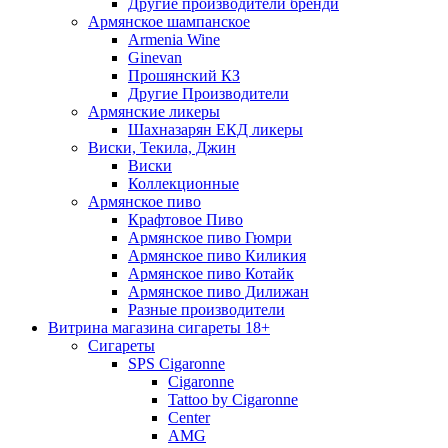
Другие производители бренди
Армянское шампанское
Armenia Wine
Ginevan
Прошянский КЗ
Другие Производители
Армянские ликеры
Шахназарян ЕКД ликеры
Виски, Текила, Джин
Виски
Коллекционные
Армянское пиво
Крафтовое Пиво
Армянское пиво Гюмри
Армянское пиво Киликия
Армянское пиво Котайк
Армянское пиво Дилижан
Разные производители
Витрина магазина сигареты 18+
Cигареты
SPS Cigaronne
Сigaronne
Tattoo by Cigaronne
Center
AMG