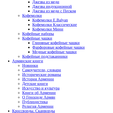
Джезва из меди
Джезва индукционной
Джезва из меди с Песком
Кофемолки
Кофемолки E.Balyan
Кофемолки Классические
Кофемолки Мини
Кофейные наборы
Кофейные чашки
Глиняные кофейные чашки
Фарфоровые кофейные чашки
Медные кофейные чашки
Кофейные подстаканники
Армянские книги
Новинки
Самоучители, словари
Исторические романы
История Армении
Детские книги
Иcкусство и культура
Книги об Армении
О Геноциде Армян
Публицистика
Религия Армении
Кроссворды. Сканворды