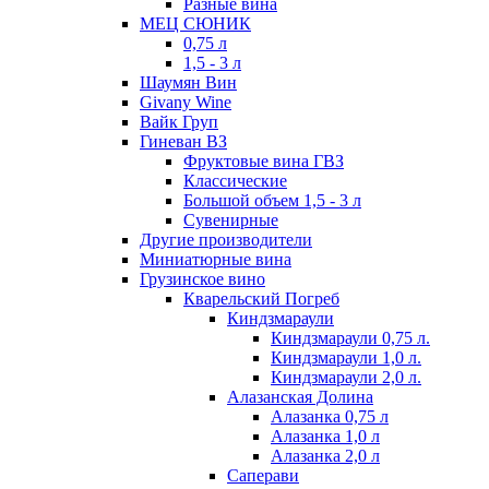
Разные вина
МЕЦ СЮНИК
0,75 л
1,5 - 3 л
Шаумян Вин
Givany Wine
Вайк Груп
Гиневан ВЗ
Фруктовые вина ГВЗ
Классические
Большой объем 1,5 - 3 л
Сувенирные
Другие производители
Миниатюрные вина
Грузинское вино
Кварельский Погреб
Киндзмараули
Киндзмараули 0,75 л.
Киндзмараули 1,0 л.
Киндзмараули 2,0 л.
Алазанская Долина
Алазанка 0,75 л
Алазанка 1,0 л
Алазанка 2,0 л
Саперави