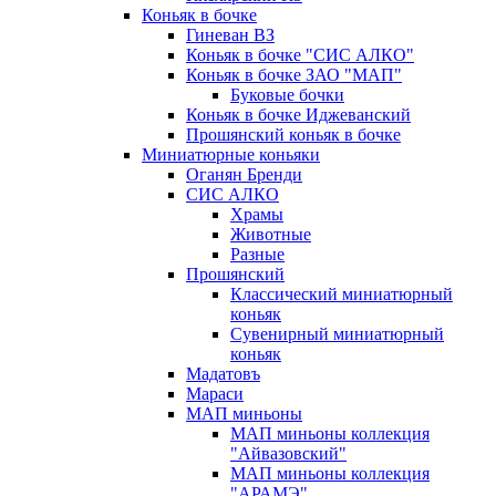
Коньяк в бочке
Гиневан ВЗ
Коньяк в бочке "СИС АЛКО"
Коньяк в бочке ЗАО "МАП"
Буковые бочки
Коньяк в бочке Иджеванский
Прошянский коньяк в бочке
Миниатюрные коньяки
Оганян Бренди
СИС АЛКО
Храмы
Животные
Разные
Прошянский
Классический миниатюрный
коньяк
Сувенирный миниатюрный
коньяк
Мадатовъ
Мараси
МАП миньоны
МАП миньоны коллекция
"Айвазовский"
МАП миньоны коллекция
"АРАМЭ"