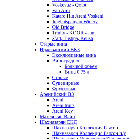
Voskevaz - Qotot
Van Ardi
Kataro.Hin Areni.Voskeni
Jraghatspanyan Winery
Old Bridge
Trinity - KOOR - Jan
Z'art, Tushpa, Keush
Старые вина
Иджеванский ВК3
Эксклюзивные вина
Виноградное
Большой объем
Вина 0,75 л
Старые
Сувенирные
Фруктовые
Аренийский ВЗ
Areni
Areni fruits
Areni Key
Матевосян Вайн
Шахназарян ЕКД
Шахназарян Коллекция Гаясон
Шахназарян Коллекция Гаясон п/у
Шахназарян Новогодняя Коллекция