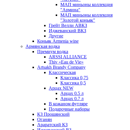
МАП миньоны коллекция
"Армина"
МАП миньоны коллекция
"Золотой коньяк"
Грейт Велли АВКЗ
Иджеванский ВКЗ
Другие
Коньяк Armenia wine
Армянская водка
Премиум водка
ARSSI ALLIANCE
Thiv «Eau de Vie»
Artsakh Brandy Company
Классическая
Классика 0,75
Классика 0,5
Арцах NEW
Арцах 0.5 л
Арцах 0.7 л
В кожаном футляре
Подарочные наборы
КЗ Прошянский
Оганян
Араратский КЗ
Иджеванский ВЗ