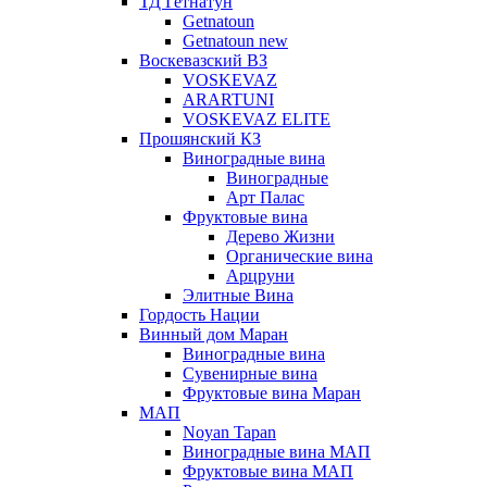
ТД Гетнатун
Getnatoun
Getnatoun new
Воскевазский ВЗ
VOSKEVAZ
ARARTUNI
VOSKEVAZ ELITE
Прошянский КЗ
Виноградные вина
Виноградные
Арт Палас
Фруктовые вина
Дерево Жизни
Органические вина
Арцруни
Элитные Вина
Гордость Нации
Винный дом Маран
Виноградные вина
Сувенирные вина
Фруктовые вина Маран
МАП
Noyan Tapan
Виноградные вина МАП
Фруктовые вина МАП