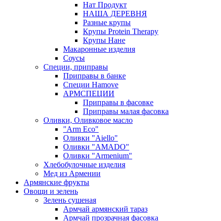
Нат Продукт
НАША ДЕРЕВНЯ
Разные крупы
Крупы Protein Therapy
Крупы Нане
Макаронные изделия
Соусы
Специи, приправы
Приправы в банке
Специи Hamove
АРМСПЕЦИИ
Приправы в фасовке
Приправы малая фасовка
Оливки, Оливковое масло
"Arm Eco"
Оливки "Aiello"
Оливки "AMADO"
Оливки "Armenium"
Хлебобулочные изделия
Мед из Армении
Армянские фрукты
Овощи и зелень
Зелень сушеная
Армчай армянский тараз
Армчай прозрачная фасовка