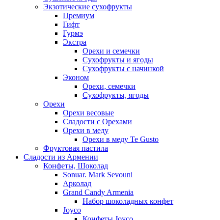
Экзотические сухофрукты
Премиум
Гифт
Гурмэ
Экстра
Орехи и семечки
Сухофрукты и ягоды
Сухофрукты с начинкой
Эконом
Орехи, семечки
Сухофрукты, ягоды
Орехи
Орехи весовые
Сладости с Орехами
Орехи в меду
Орехи в меду Te Gusto
Фруктовая пастила
Сладости из Армении
Конфеты, Шоколад
Sonuar. Mark Sevouni
Арколад
Grand Candy Armenia
Набор шоколадных конфет
Joyco
Конфеты Joyco