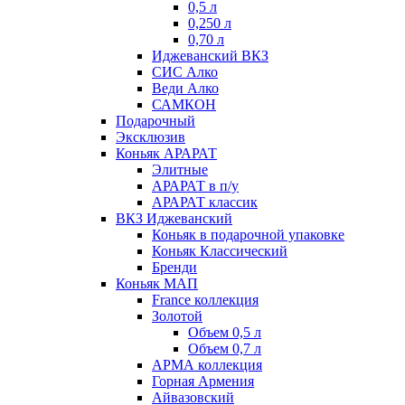
0,5 л
0,250 л
0,70 л
Иджеванский ВКЗ
СИС Алко
Веди Алко
САМКОН
Подарочный
Эксклюзив
Коньяк АРАРАТ
Элитные
АРАРАТ в п/у
АРАРАТ классик
ВКЗ Иджеванский
Коньяк в подарочной упаковке
Коньяк Классический
Бренди
Коньяк МАП
France коллекция
Золотой
Объем 0,5 л
Объем 0,7 л
АРМА коллекция
Горная Армения
Айвазовский