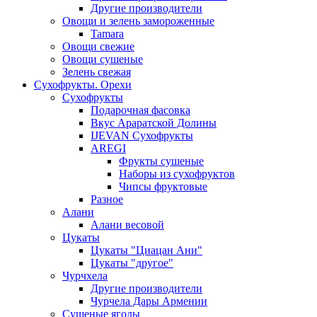
Другие производители
Овощи и зелень замороженные
Tamara
Овощи свежие
Овощи сушеные
Зелень свежая
Сухофрукты. Орехи
Сухофрукты
Подарочная фасовка
Вкус Араратской Долины
IJEVAN Сухофрукты
AREGI
Фрукты сушеные
Наборы из сухофруктов
Чипсы фруктовые
Разное
Алани
Алани весовой
Цукаты
Цукаты "Циацан Ани"
Цукаты "другое"
Чурчхела
Другие производители
Чурчела Дары Армении
Сушеные ягоды