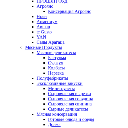
ПРОШЯН ФУД
Агроянс
Консервация Агроянс
Ноян
Армениум
Авшар
te Gusto
YAN
Сады Арагаца
Мясные Продукты
Мясные деликатесы
Бастурма
Суджух
Колбасы
Нарезка
Полуфабрикаты
Эксклюзивные закуски
Мини-рулеты
Сыровяленая вырезка
Сыровяленая говядина
Сыровяленая свинина
Сырные деликатесы
Мясная консервация
Готовые блюда и обеды
Долма