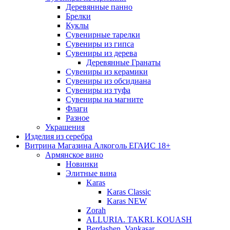
Деревянные панно
Брелки
Куклы
Сувенирные тарелки
Сувениры из гипса
Сувениры из дерева
Деревянные Гранаты
Сувениры из керамики
Сувениры из обсидиана
Сувениры из туфа
Сувениры на магните
Флаги
Разное
Украшения
Изделия из серебра
Витрина Магазина Алкоголь ЕГАИС 18+
Армянское вино
Новинки
Элитные вина
Karas
Karas Classic
Karas NEW
Zorah
ALLURIA. TAKRI. KOUASH
Berdashen. Vankasar