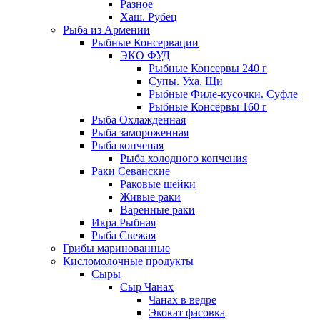
Разное
Хаш. Рубец
Рыба из Армении
Рыбные Консервации
ЭКО ФУД
Рыбные Консервы 240 г
Супы. Уха. Щи
Рыбные Филе-кусочки. Суфле
Рыбные Консервы 160 г
Рыба Охлажденная
Рыба замороженная
Рыба копченая
Рыба холодного копчения
Раки Севанские
Раковые шейки
Живые раки
Варенные раки
Икра Рыбная
Рыба Свежая
Грибы маринованные
Кисломолочные продукты
Сыры
Сыр Чанах
Чанах в ведре
Экокат фасовка