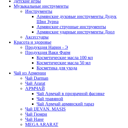
Детские игры
Музыкальные инструменты
Инструменты
Армянские духовые инструменты Дудук
Шви Зурна
Армянские струнные инструменты
Армянские ударные инструменты Доол
Аксессуары
Красота и здоровье
Продукция Нарин - Э
Продукция Ваки Фарм
Косметические масла 100 мл
Косметические масла 50 мл
Косметика для ухода
Чай из Армении
Чай Darman
Чай Ararat
АРМЧАЙ
Чай Армчай в прозрачной фасовке
Чай травяной
Чай Армчай армянский тараз
Чай IJEVAN. MASIS
Чай Гюмри
Чай Нане
MEGA ARARAT