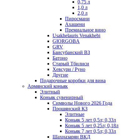
0,75 л
1,0 л
2,0 л
Пиросмани
Ахашени
Премиальное вино
Usakhelauris Venakhebi
GIORGOBA
GRV
Баисубанский ВЗ
Батоно
Старый Тбилиси
Хевсури / Руно
Другие
Подарочные коробки для вина
Армянский коньяк
Элитный
Коньяк сувенирный
Символы Нового 2026 Года
Прошянский КЗ
Элитные
Коньяк 5 лет 0,5л; 0,33л
Коньяк 5 лет 0,25л; 0,18л
Коньяк 7 лет 0,5л; 0,33л
Шахназарян ВКД