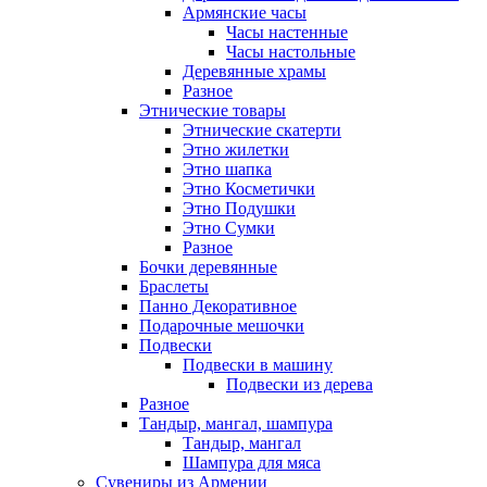
Армянские часы
Часы настенные
Часы настольные
Деревянные храмы
Разное
Этнические товары
Этнические скатерти
Этно жилетки
Этно шапка
Этно Косметички
Этно Подушки
Этно Сумки
Разное
Бочки деревянные
Браслеты
Панно Декоративное
Подарочные мешочки
Подвески
Подвески в машину
Подвески из дерева
Разное
Тандыр, мангал, шампура
Тандыр, мангал
Шампура для мяса
Сувениры из Армении