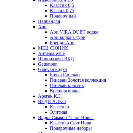
Классик 0,5
Класик 0,75
Подарочный
Налбандян
Abri
Abri VIRA DUET водка
Abri водка в тубе
Бренди Abri
МЕЦ СЮНИК
Armenia wine
Шахназарян ВКД
Getnatoun
Ginevan водка
Бочка Гиневан
Гиневан Золотая коллекция
Гиневан классик
Крепкая водка
Арегак К.З.
ВЕДИ АЛКО
Классика
Элитная
Водка Самкон "Саят Нова"
Классика Саят Нова
Подарочные наборы