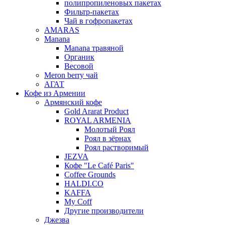
полипропиленовых пакетах
Фильтр-пакетах
Чай в гофропакетах
AMARAS
Manana
Manana травяной
Органик
Весовой
Meron berry чай
АГАТ
Кофе из Армении
Армянский кофе
Gold Ararat Product
ROYAL ARMENIA
Молотый Роял
Роял в зёрнах
Роял растворимый
JEZVA
Кофе "Le Café Paris"
Coffee Grounds
HALDI.CO
KAFFA
My Coff
Другие производители
Джезва