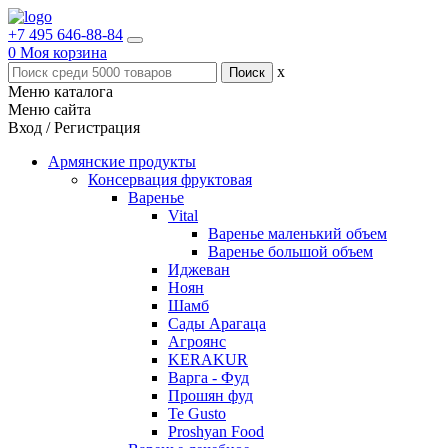
+7 495 646-88-84
0
Моя корзина
x
Меню каталога
Меню сайта
Вход / Регистрация
Армянские продукты
Консервация фруктовая
Варенье
Vital
Варенье маленький объем
Варенье большой объем
Иджеван
Ноян
Шамб
Сады Арагаца
Агроянс
KERAKUR
Варга - Фуд
Прошян фуд
Te Gusto
Proshyan Food