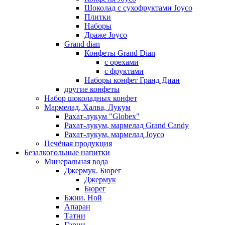
Шоколад с сухофруктами Joyco
Плитки
Наборы
Драже Joyco
Grand dian
Конфеты Grand Dian
с орехами
с фруктами
Наборы конфет Гранд Диан
другие конфеты
Набор шоколадных конфет
Мармелад, Халва, Лукум
Рахат-лукум "Globex"
Рахат-лукум, мармелад Grand Candy
Рахат-лукум, мармелад Joyco
Печёная продукция
Безалкогольные напитки
Минеральная вода
Джермук. Бюрег
Джермук
Бюрег
Бжни. Ной
Апаран
Татни
Гарни