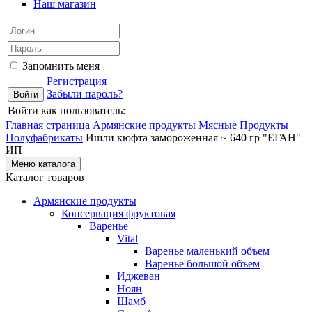
Наш магазин
Запомнить меня
Регистрация
Забыли пароль?
Войти как пользователь:
Главная страница
Армянские продукты
Мясные Продукты
Полуфабрикаты
Ишли кюфта замороженная ~ 640 гр "ЕГАН"
ИП
Меню каталога
Каталог товаров
Армянские продукты
Консервация фруктовая
Варенье
Vital
Варенье маленький объем
Варенье большой объем
Иджеван
Ноян
Шамб