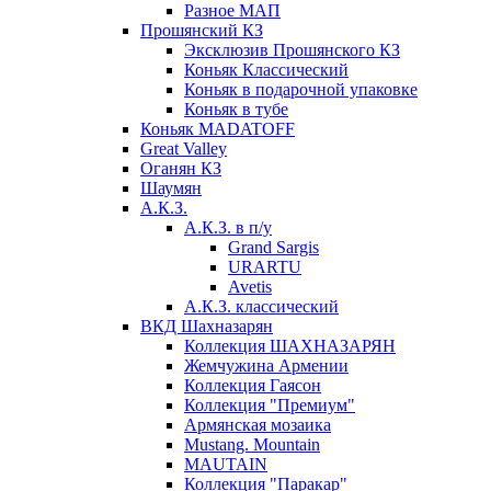
Разное МАП
Прошянский КЗ
Эксклюзив Прошянского КЗ
Коньяк Классический
Коньяк в подарочной упаковке
Коньяк в тубе
Коньяк MADATOFF
Great Valley
Оганян КЗ
Шаумян
А.К.З.
А.К.З. в п/у
Grand Sargis
URARTU
Avetis
А.К.З. классический
ВКД Шахназарян
Коллекция ШАХНАЗАРЯН
Жемчужина Армении
Коллекция Гаясон
Коллекция "Премиум"
Армянская мозаика
Mustang. Mountain
MAUTAIN
Коллекция "Паракар"