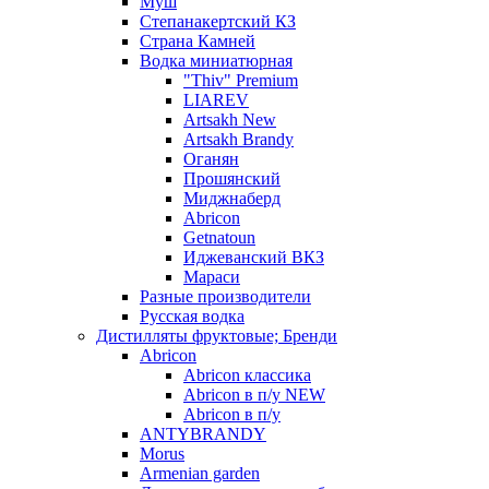
Муш
Степанакертский КЗ
Страна Камней
Водка миниатюрная
"Thiv" Premium
LIAREV
Artsakh New
Artsakh Brandy
Оганян
Прошянский
Миджнаберд
Abricon
Getnatoun
Иджеванский ВКЗ
Мараси
Разные производители
Русская водка
Дистилляты фруктовые; Бренди
Abricon
Abricon классика
Abricon в п/у NEW
Abricon в п/у
ANTYBRANDY
Morus
Armenian garden