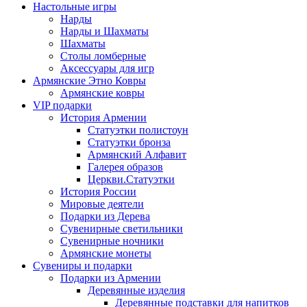
Настольные игры
Нарды
Нарды и Шахматы
Шахматы
Столы ломберные
Аксессуары для игр
Армянские Этно Ковры
Армянские ковры
VIP подарки
История Армении
Статуэтки полистоун
Статуэтки бронза
Армянский Алфавит
Галерея образов
Церкви.Статуэтки
История России
Мировые деятели
Подарки из Дерева
Сувенирные светильники
Сувенирные ночники
Армянские монеты
Сувениры и подарки
Подарки из Армении
Деревянные изделия
Деревянные подставки для напитков