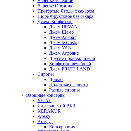
Варенье лечебное
Варенье Органик
Протёртые Ягоды с сахаром
Пюре Фруктовое без сахара
Джем. Конфитюр
Джем IJEVAN
Джем Шамб
Джем Арарат
Джем te Gusto
Джем YAN
Джем Агроянс
Другие производители
Конфитюр лечебный
Джем FRUIT LAND
Сиропы
Дошаб
Полезные сладости
Разные сиропы
Овощные консервы
VITAL
Иджеванский ВКЗ
KERAKUR
Wosky
Артфуд
Консервация