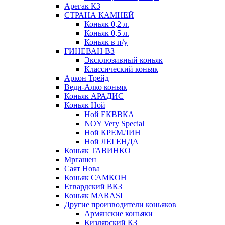
Арегак КЗ
СТРАНА КАМНЕЙ
Коньяк 0,2 л.
Коньяк 0,5 л.
Коньяк в п/у
ГИНЕВАН ВЗ
Эксклюзивный коньяк
Классический коньяк
Аркон Трейд
Веди-Алко коньяк
Коньяк АРАДИС
Коньяк Ной
Ной ЕКВВКА
NOY Very Special
Ной КРЕМЛИН
Ной ЛЕГЕНДА
Коньяк ТАВИНКО
Мргашен
Саят Нова
Коньяк САМКОН
Егвардский ВКЗ
Коньяк MARASI
Другие производители коньяков
Армянские коньяки
Кизлярский КЗ