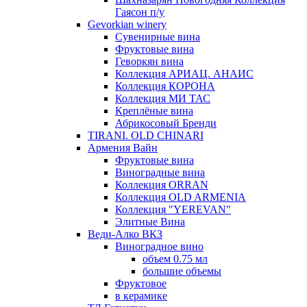
Гаясон п/у
Gevorkian winery
Сувенирные вина
Фруктовые вина
Геворкян вина
Коллекция АРИАЦ. АНАИС
Коллекция КОРОНА
Коллекция МИ ТАС
Креплёные вина
Абрикосовый Бренди
TIRANI. OLD CHINARI
Армения Вайн
Фруктовые вина
Виноградные вина
Коллекция ORRAN
Коллекция OLD ARMENIA
Коллекция "YEREVAN"
Элитные Вина
Веди-Алко ВКЗ
Виноградное вино
объем 0.75 мл
большие объемы
Фруктовое
в керамике