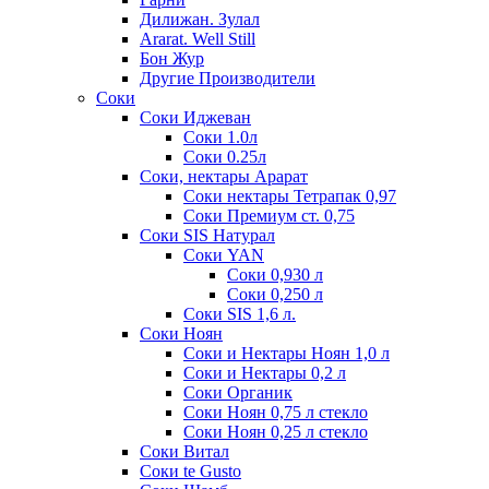
Дилижан. Зулал
Ararat. Well Still
Бон Жур
Другие Производители
Соки
Соки Иджеван
Соки 1.0л
Соки 0.25л
Соки, нектары Арарат
Соки нектары Тетрапак 0,97
Соки Премиум ст. 0,75
Соки SIS Натурал
Соки YAN
Соки 0,930 л
Соки 0,250 л
Соки SIS 1,6 л.
Соки Ноян
Соки и Нектары Ноян 1,0 л
Соки и Нектары 0,2 л
Соки Органик
Соки Ноян 0,75 л стекло
Соки Ноян 0,25 л стекло
Соки Витал
Соки te Gusto