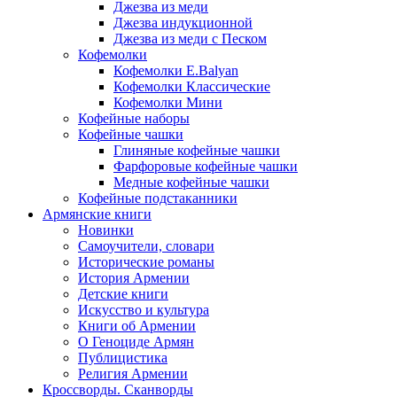
Джезва из меди
Джезва индукционной
Джезва из меди с Песком
Кофемолки
Кофемолки E.Balyan
Кофемолки Классические
Кофемолки Мини
Кофейные наборы
Кофейные чашки
Глиняные кофейные чашки
Фарфоровые кофейные чашки
Медные кофейные чашки
Кофейные подстаканники
Армянские книги
Новинки
Самоучители, словари
Исторические романы
История Армении
Детские книги
Иcкусство и культура
Книги об Армении
О Геноциде Армян
Публицистика
Религия Армении
Кроссворды. Сканворды