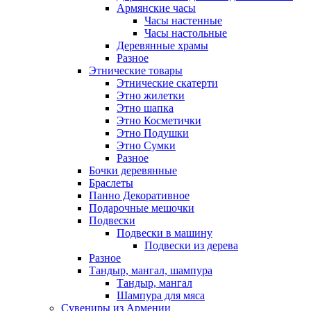
Армянские часы
Часы настенные
Часы настольные
Деревянные храмы
Разное
Этнические товары
Этнические скатерти
Этно жилетки
Этно шапка
Этно Косметички
Этно Подушки
Этно Сумки
Разное
Бочки деревянные
Браслеты
Панно Декоративное
Подарочные мешочки
Подвески
Подвески в машину
Подвески из дерева
Разное
Тандыр, мангал, шампура
Тандыр, мангал
Шампура для мяса
Сувениры из Армении