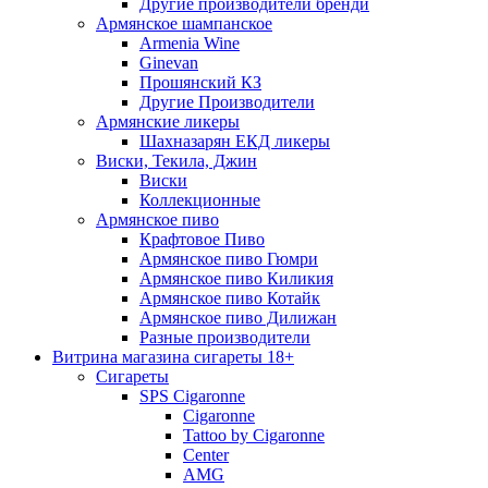
Другие производители бренди
Армянское шампанское
Armenia Wine
Ginevan
Прошянский КЗ
Другие Производители
Армянские ликеры
Шахназарян ЕКД ликеры
Виски, Текила, Джин
Виски
Коллекционные
Армянское пиво
Крафтовое Пиво
Армянское пиво Гюмри
Армянское пиво Киликия
Армянское пиво Котайк
Армянское пиво Дилижан
Разные производители
Витрина магазина сигареты 18+
Cигареты
SPS Cigaronne
Сigaronne
Tattoo by Cigaronne
Center
AMG