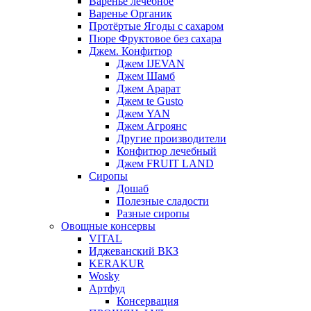
Варенье лечебное
Варенье Органик
Протёртые Ягоды с сахаром
Пюре Фруктовое без сахара
Джем. Конфитюр
Джем IJEVAN
Джем Шамб
Джем Арарат
Джем te Gusto
Джем YAN
Джем Агроянс
Другие производители
Конфитюр лечебный
Джем FRUIT LAND
Сиропы
Дошаб
Полезные сладости
Разные сиропы
Овощные консервы
VITAL
Иджеванский ВКЗ
KERAKUR
Wosky
Артфуд
Консервация