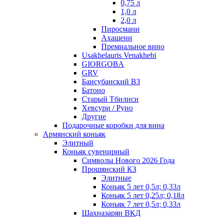
0,75 л
1,0 л
2,0 л
Пиросмани
Ахашени
Премиальное вино
Usakhelauris Venakhebi
GIORGOBA
GRV
Баисубанский ВЗ
Батоно
Старый Тбилиси
Хевсури / Руно
Другие
Подарочные коробки для вина
Армянский коньяк
Элитный
Коньяк сувенирный
Символы Нового 2026 Года
Прошянский КЗ
Элитные
Коньяк 5 лет 0,5л; 0,33л
Коньяк 5 лет 0,25л; 0,18л
Коньяк 7 лет 0,5л; 0,33л
Шахназарян ВКД