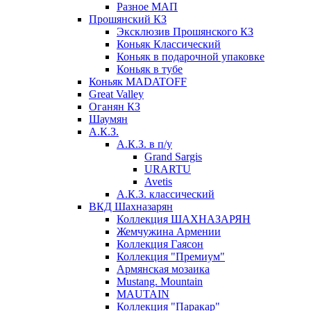
Разное МАП
Прошянский КЗ
Эксклюзив Прошянского КЗ
Коньяк Классический
Коньяк в подарочной упаковке
Коньяк в тубе
Коньяк MADATOFF
Great Valley
Оганян КЗ
Шаумян
А.К.З.
А.К.З. в п/у
Grand Sargis
URARTU
Avetis
А.К.З. классический
ВКД Шахназарян
Коллекция ШАХНАЗАРЯН
Жемчужина Армении
Коллекция Гаясон
Коллекция "Премиум"
Армянская мозаика
Mustang. Mountain
MAUTAIN
Коллекция "Паракар"