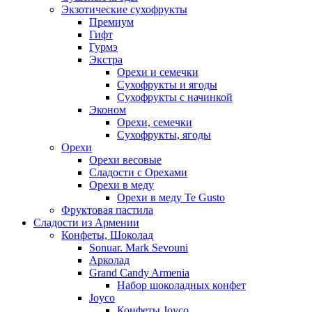
Экзотические сухофрукты
Премиум
Гифт
Гурмэ
Экстра
Орехи и семечки
Сухофрукты и ягоды
Сухофрукты с начинкой
Эконом
Орехи, семечки
Сухофрукты, ягоды
Орехи
Орехи весовые
Сладости с Орехами
Орехи в меду
Орехи в меду Te Gusto
Фруктовая пастила
Сладости из Армении
Конфеты, Шоколад
Sonuar. Mark Sevouni
Арколад
Grand Candy Armenia
Набор шоколадных конфет
Joyco
Конфеты Joyco