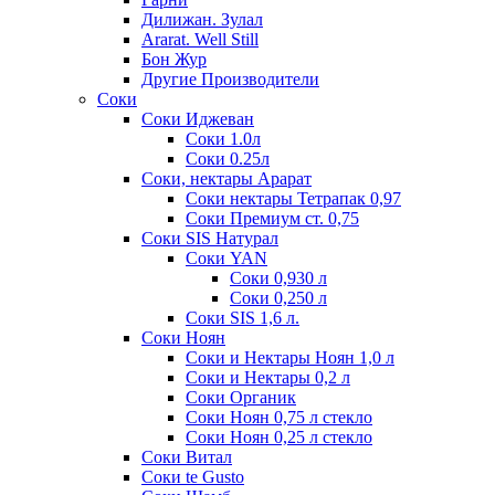
Дилижан. Зулал
Ararat. Well Still
Бон Жур
Другие Производители
Соки
Соки Иджеван
Соки 1.0л
Соки 0.25л
Соки, нектары Арарат
Соки нектары Тетрапак 0,97
Соки Премиум ст. 0,75
Соки SIS Натурал
Соки YAN
Соки 0,930 л
Соки 0,250 л
Соки SIS 1,6 л.
Соки Ноян
Соки и Нектары Ноян 1,0 л
Соки и Нектары 0,2 л
Соки Органик
Соки Ноян 0,75 л стекло
Соки Ноян 0,25 л стекло
Соки Витал
Соки te Gusto