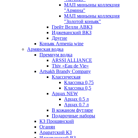
МАП миньоны коллекция
"Армина"
МАП миньоны коллекция
"Золотой коньяк"
Грейт Велли АВКЗ
Иджеванский ВКЗ
Другие
Коньяк Armenia wine
Армянская водка
Премиум водка
ARSSI ALLIANCE
Thiv «Eau de Vie»
Artsakh Brandy Company
Классическая
Классика 0,75
Классика 0,5
Арцах NEW
Арцах 0.5 л
Арцах 0.7 л
В кожаном футляре
Подарочные наборы
КЗ Прошянский
Оганян
Араратский КЗ
Иджеванский ВЗ