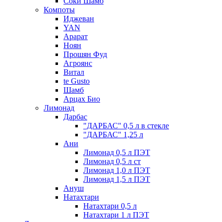
Соки Шамб
Компоты
Иджеван
YAN
Арарат
Ноян
Прошян Фуд
Агроянс
Витал
te Gusto
Шамб
Арцах Био
Лимонад
Дарбас
"ДАРБАС" 0,5 л в стекле
"ДАРБАС" 1,25 л
Ани
Лимонад 0,5 л ПЭТ
Лимонад 0,5 л ст
Лимонад 1,0 л ПЭТ
Лимонад 1,5 л ПЭТ
Ануш
Натахтари
Натахтари 0,5 л
Натахтари 1 л ПЭТ