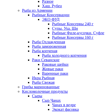
Разное
Хаш. Рубец
Рыба из Армении
Рыбные Консервации
ЭКО ФУД
Рыбные Консервы 240 г
Супы. Уха. Щи
Рыбные Филе-кусочки. Суфле
Рыбные Консервы 160 г
Рыба Охлажденная
Рыба замороженная
Рыба копченая
Рыба холодного копчения
Раки Севанские
Раковые шейки
Живые раки
Варенные раки
Икра Рыбная
Рыба Свежая
Грибы маринованные
Кисломолочные продукты
Сыры
Сыр Чанах
Чанах в ведре
Экокат фасовка