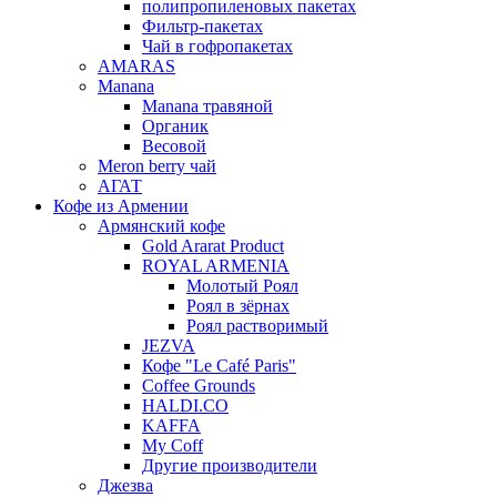
полипропиленовых пакетах
Фильтр-пакетах
Чай в гофропакетах
AMARAS
Manana
Manana травяной
Органик
Весовой
Meron berry чай
АГАТ
Кофе из Армении
Армянский кофе
Gold Ararat Product
ROYAL ARMENIA
Молотый Роял
Роял в зёрнах
Роял растворимый
JEZVA
Кофе "Le Café Paris"
Coffee Grounds
HALDI.CO
KAFFA
My Coff
Другие производители
Джезва