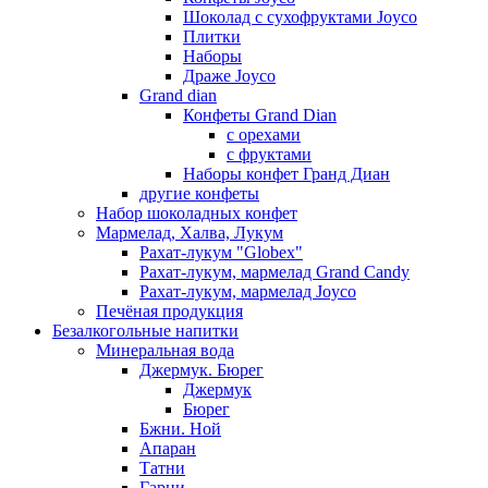
Шоколад с сухофруктами Joyco
Плитки
Наборы
Драже Joyco
Grand dian
Конфеты Grand Dian
с орехами
с фруктами
Наборы конфет Гранд Диан
другие конфеты
Набор шоколадных конфет
Мармелад, Халва, Лукум
Рахат-лукум "Globex"
Рахат-лукум, мармелад Grand Candy
Рахат-лукум, мармелад Joyco
Печёная продукция
Безалкогольные напитки
Минеральная вода
Джермук. Бюрег
Джермук
Бюрег
Бжни. Ной
Апаран
Татни
Гарни