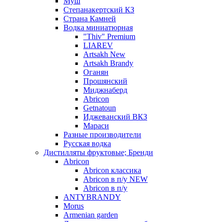
Муш
Степанакертский КЗ
Страна Камней
Водка миниатюрная
"Thiv" Premium
LIAREV
Artsakh New
Artsakh Brandy
Оганян
Прошянский
Миджнаберд
Abricon
Getnatoun
Иджеванский ВКЗ
Мараси
Разные производители
Русская водка
Дистилляты фруктовые; Бренди
Abricon
Abricon классика
Abricon в п/у NEW
Abricon в п/у
ANTYBRANDY
Morus
Armenian garden