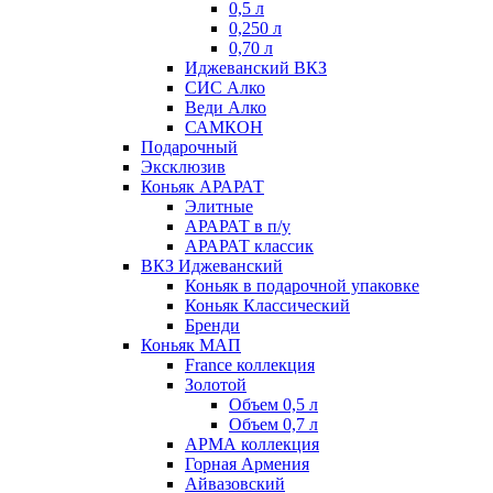
0,5 л
0,250 л
0,70 л
Иджеванский ВКЗ
СИС Алко
Веди Алко
САМКОН
Подарочный
Эксклюзив
Коньяк АРАРАТ
Элитные
АРАРАТ в п/у
АРАРАТ классик
ВКЗ Иджеванский
Коньяк в подарочной упаковке
Коньяк Классический
Бренди
Коньяк МАП
France коллекция
Золотой
Объем 0,5 л
Объем 0,7 л
АРМА коллекция
Горная Армения
Айвазовский