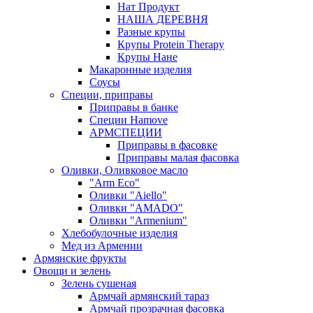
Нат Продукт
НАША ДЕРЕВНЯ
Разные крупы
Крупы Protein Therapy
Крупы Нане
Макаронные изделия
Соусы
Специи, приправы
Приправы в банке
Специи Hamove
АРМСПЕЦИИ
Приправы в фасовке
Приправы малая фасовка
Оливки, Оливковое масло
"Arm Eco"
Оливки "Aiello"
Оливки "AMADO"
Оливки "Armenium"
Хлебобулочные изделия
Мед из Армении
Армянские фрукты
Овощи и зелень
Зелень сушеная
Армчай армянский тараз
Армчай прозрачная фасовка