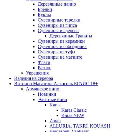
Деревянные панно
Брелки
Куклы
Сувенирные тарелки
Сувениры из гипса
Сувениры из дерева
Деревянные Гранаты
Сувениры из керамики
Сувениры из обсидиана
Сувениры из туфа
Сувениры на магните
Флаги
Разное
Украшения
Изделия из серебра
Витрина Магазина Алкоголь ЕГАИС 18+
Армянское вино
Новинки
Элитные вина
Karas
Karas Classic
Karas NEW
Zorah
ALLURIA. TAKRI. KOUASH
Berdashen. Vankasar