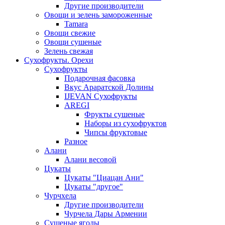
Другие производители
Овощи и зелень замороженные
Tamara
Овощи свежие
Овощи сушеные
Зелень свежая
Сухофрукты. Орехи
Сухофрукты
Подарочная фасовка
Вкус Араратской Долины
IJEVAN Сухофрукты
AREGI
Фрукты сушеные
Наборы из сухофруктов
Чипсы фруктовые
Разное
Алани
Алани весовой
Цукаты
Цукаты "Циацан Ани"
Цукаты "другое"
Чурчхела
Другие производители
Чурчела Дары Армении
Сушеные ягоды