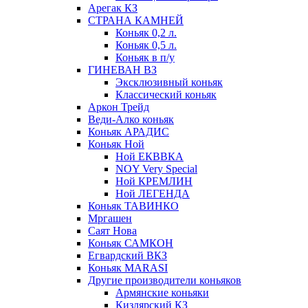
Арегак КЗ
СТРАНА КАМНЕЙ
Коньяк 0,2 л.
Коньяк 0,5 л.
Коньяк в п/у
ГИНЕВАН ВЗ
Эксклюзивный коньяк
Классический коньяк
Аркон Трейд
Веди-Алко коньяк
Коньяк АРАДИС
Коньяк Ной
Ной ЕКВВКА
NOY Very Special
Ной КРЕМЛИН
Ной ЛЕГЕНДА
Коньяк ТАВИНКО
Мргашен
Саят Нова
Коньяк САМКОН
Егвардский ВКЗ
Коньяк MARASI
Другие производители коньяков
Армянские коньяки
Кизлярский КЗ