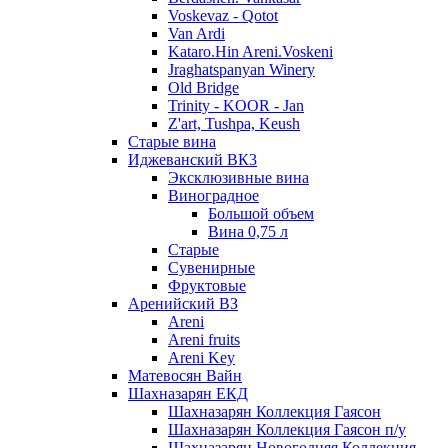
Voskevaz - Qotot
Van Ardi
Kataro.Hin Areni.Voskeni
Jraghatspanyan Winery
Old Bridge
Trinity - KOOR - Jan
Z'art, Tushpa, Keush
Старые вина
Иджеванский ВК3
Эксклюзивные вина
Виноградное
Большой объем
Вина 0,75 л
Старые
Сувенирные
Фруктовые
Аренийский ВЗ
Areni
Areni fruits
Areni Key
Матевосян Вайн
Шахназарян ЕКД
Шахназарян Коллекция Гаясон
Шахназарян Коллекция Гаясон п/у
Шахназарян Новогодняя Коллекция