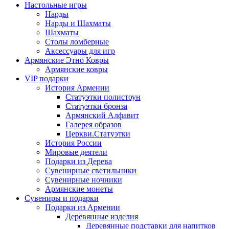
Настольные игры
Нарды
Нарды и Шахматы
Шахматы
Столы ломберные
Аксессуары для игр
Армянские Этно Ковры
Армянские ковры
VIP подарки
История Армении
Статуэтки полистоун
Статуэтки бронза
Армянский Алфавит
Галерея образов
Церкви.Статуэтки
История России
Мировые деятели
Подарки из Дерева
Сувенирные светильники
Сувенирные ночники
Армянские монеты
Сувениры и подарки
Подарки из Армении
Деревянные изделия
Деревянные подставки для напитков