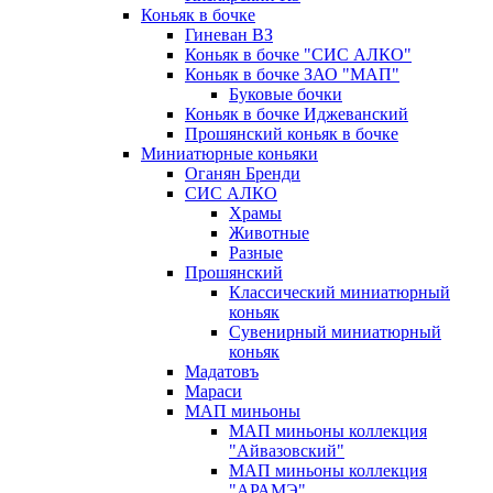
Коньяк в бочке
Гиневан ВЗ
Коньяк в бочке "СИС АЛКО"
Коньяк в бочке ЗАО "МАП"
Буковые бочки
Коньяк в бочке Иджеванский
Прошянский коньяк в бочке
Миниатюрные коньяки
Оганян Бренди
СИС АЛКО
Храмы
Животные
Разные
Прошянский
Классический миниатюрный
коньяк
Сувенирный миниатюрный
коньяк
Мадатовъ
Мараси
МАП миньоны
МАП миньоны коллекция
"Айвазовский"
МАП миньоны коллекция
"АРАМЭ"