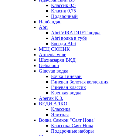
Классик 0,5
Класик 0,75
Подарочный
Налбандян
Abri
Abri VIRA DUET водка
Abri водка в тубе
Бренди Abri
МЕЦ СЮНИК
Armenia wine
Шахназарян ВКД
Getnatoun
Ginevan водка
Бочка Гиневан
Гиневан Золотая коллекция
Гиневан классик
Крепкая водка
Арегак К.З.
ВЕДИ АЛКО
Классика
Элитная
Водка Самкон "Саят Нова"
Классика Саят Нова
Подарочные наборы