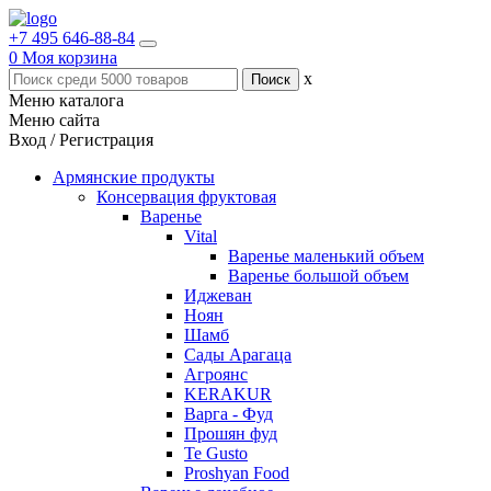
+7 495 646-88-84
0
Моя корзина
x
Меню каталога
Меню сайта
Вход / Регистрация
Армянские продукты
Консервация фруктовая
Варенье
Vital
Варенье маленький объем
Варенье большой объем
Иджеван
Ноян
Шамб
Сады Арагаца
Агроянс
KERAKUR
Варга - Фуд
Прошян фуд
Te Gusto
Proshyan Food