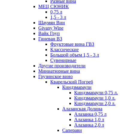
Разные вина
МЕЦ СЮНИК
0,75 л
1,5 - 3 л
Шаумян Вин
Givany Wine
Вайк Груп
Гиневан ВЗ
Фруктовые вина ГВЗ
Классические
Большой объем 1,5 - 3 л
Сувенирные
Другие производители
Миниатюрные вина
Грузинское вино
Кварельский Погреб
Киндзмараули
Киндзмараули 0,75 л.
Киндзмараули 1,0 л.
Киндзмараули 2,0 л.
Алазанская Долина
Алазанка 0,75 л
Алазанка 1,0 л
Алазанка 2,0 л
Саперави