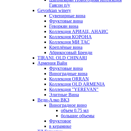
Гаясон п/у
Gevorkian winery
Сувенирные вина
Фруктовые вина
Геворкян вина
Коллекция АРИАЦ. АНАИС
Коллекция КОРОНА
Коллекция МИ ТАС
Креплёные вина
Абрикосовый Бренди
TIRANI. OLD CHINARI
Армения Вайн
Фруктовые вина
Виноградные вина
Коллекция ORRAN
Коллекция OLD ARMENIA
Коллекция "YEREVAN"
Элитные Вина
Веди-Алко ВКЗ
Виноградное вино
объем 0.75 мл
большие объемы
Фруктовое
в керамике