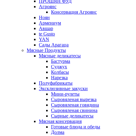
ПРОШЯН ФУД
Агроянс
Консервация Агроянс
Ноян
Армениум
Авшар
te Gusto
YAN
Сады Арагаца
Мясные Продукты
Мясные деликатесы
Бастурма
Суджух
Колбасы
Нарезка
Полуфабрикаты
Эксклюзивные закуски
Мини-рулеты
Сыровяленая вырезка
Сыровяленая говядина
Сыровяленая свинина
Сырные деликатесы
Мясная консервация
Готовые блюда и обеды
Долма