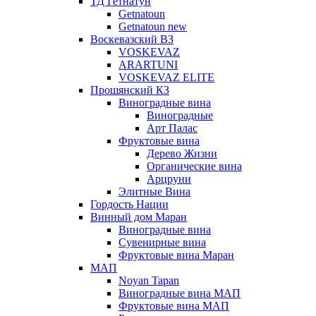
ТД Гетнатун
Getnatoun
Getnatoun new
Воскевазский ВЗ
VOSKEVAZ
ARARTUNI
VOSKEVAZ ELITE
Прошянский КЗ
Виноградные вина
Виноградные
Арт Палас
Фруктовые вина
Дерево Жизни
Органические вина
Арцруни
Элитные Вина
Гордость Нации
Винный дом Маран
Виноградные вина
Сувенирные вина
Фруктовые вина Маран
МАП
Noyan Tapan
Виноградные вина МАП
Фруктовые вина МАП