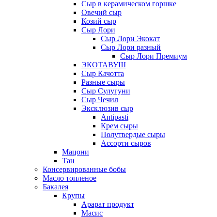
Сыр в керамическом горшке
Овечий сыр
Козий сыр
Сыр Лори
Сыр Лори Экокат
Сыр Лори разный
Сыр Лори Премиум
ЭКОТАВУШ
Сыр Качотта
Разные сыры
Сыр Сулугуни
Сыр Чечил
Эксклюзив сыр
Antipasti
Крем сыры
Полутвердые сыры
Ассорти сыров
Мацони
Тан
Консервированные бобы
Масло топленое
Бакалея
Крупы
Арарат продукт
Масис