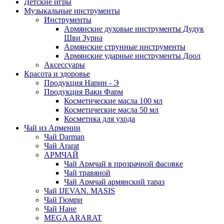
Детские игры
Музыкальные инструменты
Инструменты
Армянские духовые инструменты Дудук
Шви Зурна
Армянские струнные инструменты
Армянские ударные инструменты Доол
Аксессуары
Красота и здоровье
Продукция Нарин - Э
Продукция Ваки Фарм
Косметические масла 100 мл
Косметические масла 50 мл
Косметика для ухода
Чай из Армении
Чай Darman
Чай Ararat
АРМЧАЙ
Чай Армчай в прозрачной фасовке
Чай травяной
Чай Армчай армянский тараз
Чай IJEVAN. MASIS
Чай Гюмри
Чай Нане
MEGA ARARAT