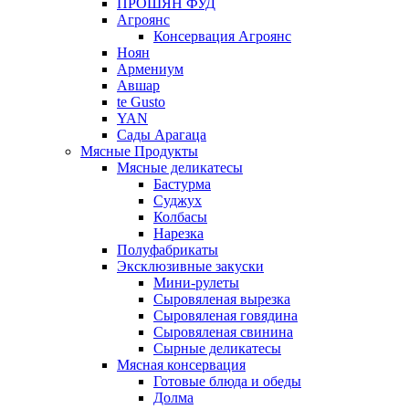
ПРОШЯН ФУД
Агроянс
Консервация Агроянс
Ноян
Армениум
Авшар
te Gusto
YAN
Сады Арагаца
Мясные Продукты
Мясные деликатесы
Бастурма
Суджух
Колбасы
Нарезка
Полуфабрикаты
Эксклюзивные закуски
Мини-рулеты
Сыровяленая вырезка
Сыровяленая говядина
Сыровяленая свинина
Сырные деликатесы
Мясная консервация
Готовые блюда и обеды
Долма