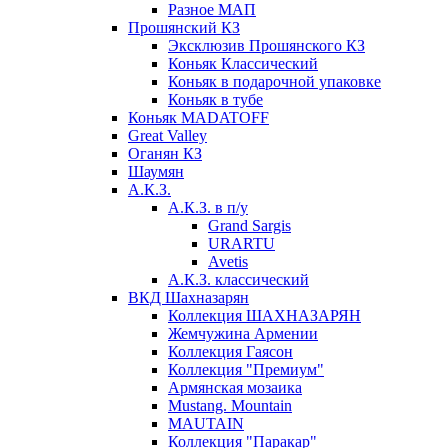
Разное МАП
Прошянский КЗ
Эксклюзив Прошянского КЗ
Коньяк Классический
Коньяк в подарочной упаковке
Коньяк в тубе
Коньяк MADATOFF
Great Valley
Оганян КЗ
Шаумян
А.К.З.
А.К.З. в п/у
Grand Sargis
URARTU
Avetis
А.К.З. классический
ВКД Шахназарян
Коллекция ШАХНАЗАРЯН
Жемчужина Армении
Коллекция Гаясон
Коллекция "Премиум"
Армянская мозаика
Mustang. Mountain
MAUTAIN
Коллекция "Паракар"