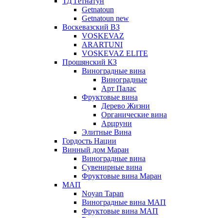
ТД Гетнатун
Getnatoun
Getnatoun new
Воскевазский ВЗ
VOSKEVAZ
ARARTUNI
VOSKEVAZ ELITE
Прошянский КЗ
Виноградные вина
Виноградные
Арт Палас
Фруктовые вина
Дерево Жизни
Органические вина
Арцруни
Элитные Вина
Гордость Нации
Винный дом Маран
Виноградные вина
Сувенирные вина
Фруктовые вина Маран
МАП
Noyan Tapan
Виноградные вина МАП
Фруктовые вина МАП