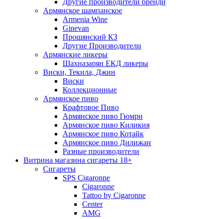
Другие производители бренди
Армянское шампанское
Armenia Wine
Ginevan
Прошянский КЗ
Другие Производители
Армянские ликеры
Шахназарян ЕКД ликеры
Виски, Текила, Джин
Виски
Коллекционные
Армянское пиво
Крафтовое Пиво
Армянское пиво Гюмри
Армянское пиво Киликия
Армянское пиво Котайк
Армянское пиво Дилижан
Разные производители
Витрина магазина сигареты 18+
Cигареты
SPS Cigaronne
Сigaronne
Tattoo by Cigaronne
Center
AMG