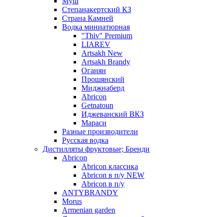
Муш
Степанакертский КЗ
Страна Камней
Водка миниатюрная
"Thiv" Premium
LIAREV
Artsakh New
Artsakh Brandy
Оганян
Прошянский
Миджнаберд
Abricon
Getnatoun
Иджеванский ВКЗ
Мараси
Разные производители
Русская водка
Дистилляты фруктовые; Бренди
Abricon
Abricon классика
Abricon в п/у NEW
Abricon в п/у
ANTYBRANDY
Morus
Armenian garden