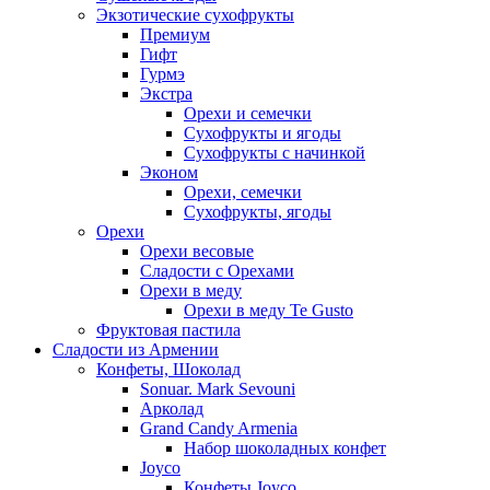
Экзотические сухофрукты
Премиум
Гифт
Гурмэ
Экстра
Орехи и семечки
Сухофрукты и ягоды
Сухофрукты с начинкой
Эконом
Орехи, семечки
Сухофрукты, ягоды
Орехи
Орехи весовые
Сладости с Орехами
Орехи в меду
Орехи в меду Te Gusto
Фруктовая пастила
Сладости из Армении
Конфеты, Шоколад
Sonuar. Mark Sevouni
Арколад
Grand Candy Armenia
Набор шоколадных конфет
Joyco
Конфеты Joyco