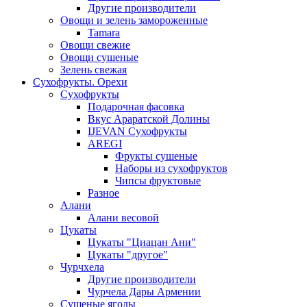
Другие производители
Овощи и зелень замороженные
Tamara
Овощи свежие
Овощи сушеные
Зелень свежая
Сухофрукты. Орехи
Сухофрукты
Подарочная фасовка
Вкус Араратской Долины
IJEVAN Сухофрукты
AREGI
Фрукты сушеные
Наборы из сухофруктов
Чипсы фруктовые
Разное
Алани
Алани весовой
Цукаты
Цукаты "Циацан Ани"
Цукаты "другое"
Чурчхела
Другие производители
Чурчела Дары Армении
Сушеные ягоды