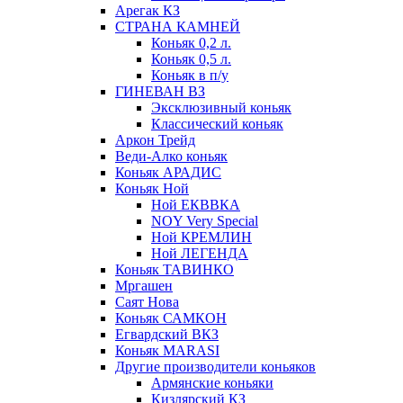
Арегак КЗ
СТРАНА КАМНЕЙ
Коньяк 0,2 л.
Коньяк 0,5 л.
Коньяк в п/у
ГИНЕВАН ВЗ
Эксклюзивный коньяк
Классический коньяк
Аркон Трейд
Веди-Алко коньяк
Коньяк АРАДИС
Коньяк Ной
Ной ЕКВВКА
NOY Very Special
Ной КРЕМЛИН
Ной ЛЕГЕНДА
Коньяк ТАВИНКО
Мргашен
Саят Нова
Коньяк САМКОН
Егвардский ВКЗ
Коньяк MARASI
Другие производители коньяков
Армянские коньяки
Кизлярский КЗ