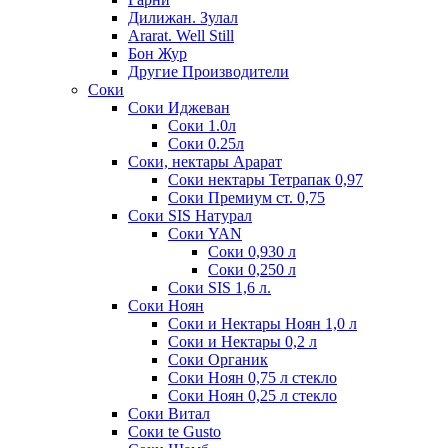
Дилижан. Зулал
Ararat. Well Still
Бон Жур
Другие Производители
Соки
Соки Иджеван
Соки 1.0л
Соки 0.25л
Соки, нектары Арарат
Соки нектары Тетрапак 0,97
Соки Премиум ст. 0,75
Соки SIS Натурал
Соки YAN
Соки 0,930 л
Соки 0,250 л
Соки SIS 1,6 л.
Соки Ноян
Соки и Нектары Ноян 1,0 л
Соки и Нектары 0,2 л
Соки Органик
Соки Ноян 0,75 л стекло
Соки Ноян 0,25 л стекло
Соки Витал
Соки te Gusto