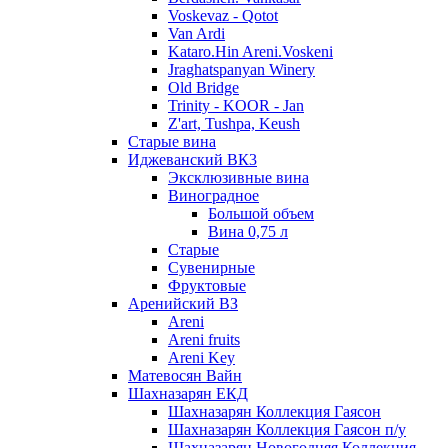
Voskevaz - Qotot
Van Ardi
Kataro.Hin Areni.Voskeni
Jraghatspanyan Winery
Old Bridge
Trinity - KOOR - Jan
Z'art, Tushpa, Keush
Старые вина
Иджеванский ВК3
Эксклюзивные вина
Виноградное
Большой объем
Вина 0,75 л
Старые
Сувенирные
Фруктовые
Аренийский ВЗ
Areni
Areni fruits
Areni Key
Матевосян Вайн
Шахназарян ЕКД
Шахназарян Коллекция Гаясон
Шахназарян Коллекция Гаясон п/у
Шахназарян Новогодняя Коллекция