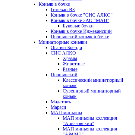
Коньяк в бочке
Гиневан ВЗ
Коньяк в бочке "СИС АЛКО"
Коньяк в бочке ЗАО "МАП"
Буковые бочки
Коньяк в бочке Иджеванский
Прошянский коньяк в бочке
Миниатюрные коньяки
Оганян Бренди
СИС АЛКО
Храмы
Животные
Разные
Прошянский
Классический миниатюрный
коньяк
Сувенирный миниатюрный
коньяк
Мадатовъ
Мараси
МАП миньоны
МАП миньоны коллекция
"Айвазовский"
МАП миньоны коллекция
"АРАМЭ"