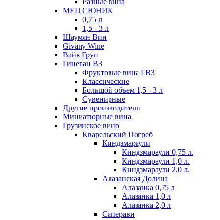
Разные вина
МЕЦ СЮНИК
0,75 л
1,5 - 3 л
Шаумян Вин
Givany Wine
Вайк Груп
Гиневан ВЗ
Фруктовые вина ГВЗ
Классические
Большой объем 1,5 - 3 л
Сувенирные
Другие производители
Миниатюрные вина
Грузинское вино
Кварельский Погреб
Киндзмараули
Киндзмараули 0,75 л.
Киндзмараули 1,0 л.
Киндзмараули 2,0 л.
Алазанская Долина
Алазанка 0,75 л
Алазанка 1,0 л
Алазанка 2,0 л
Саперави