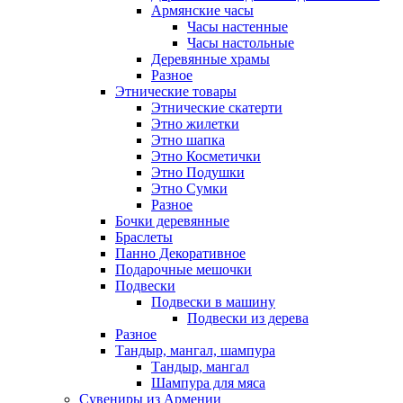
Армянские часы
Часы настенные
Часы настольные
Деревянные храмы
Разное
Этнические товары
Этнические скатерти
Этно жилетки
Этно шапка
Этно Косметички
Этно Подушки
Этно Сумки
Разное
Бочки деревянные
Браслеты
Панно Декоративное
Подарочные мешочки
Подвески
Подвески в машину
Подвески из дерева
Разное
Тандыр, мангал, шампура
Тандыр, мангал
Шампура для мяса
Сувениры из Армении