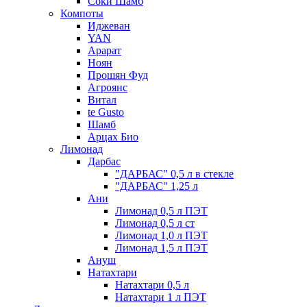
Соки Шамб
Компоты
Иджеван
YAN
Арарат
Ноян
Прошян Фуд
Агроянс
Витал
te Gusto
Шамб
Арцах Био
Лимонад
Дарбас
"ДАРБАС" 0,5 л в стекле
"ДАРБАС" 1,25 л
Ани
Лимонад 0,5 л ПЭТ
Лимонад 0,5 л ст
Лимонад 1,0 л ПЭТ
Лимонад 1,5 л ПЭТ
Ануш
Натахтари
Натахтари 0,5 л
Натахтари 1 л ПЭТ