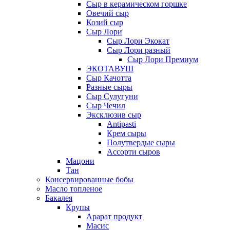
Сыр в керамическом горшке
Овечий сыр
Козий сыр
Сыр Лори
Сыр Лори Экокат
Сыр Лори разный
Сыр Лори Премиум
ЭКОТАВУШ
Сыр Качотта
Разные сыры
Сыр Сулугуни
Сыр Чечил
Эксклюзив сыр
Antipasti
Крем сыры
Полутвердые сыры
Ассорти сыров
Мацони
Тан
Консервированные бобы
Масло топленое
Бакалея
Крупы
Арарат продукт
Масис