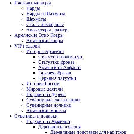
Настольные игры
Нарды
Нарды и Шахматы
Шахматы
Столы ломберные
Аксессуары для игр
Армянские Этно Ковры
Армянские ковры
VIP подарки
История Армении
Статуэтки полистоун
Статуэтки бронза
Армянский Алфавит
Галерея образов
Церкви.Статуэтки
История России
Мировые деятели
Подарки из Дерева
Сувенирные светильники
Сувенирные ночники
Армянские монеты
Сувениры и подарки
Подарки из Армении
Деревянные изделия
Деревянные подставки для напитков