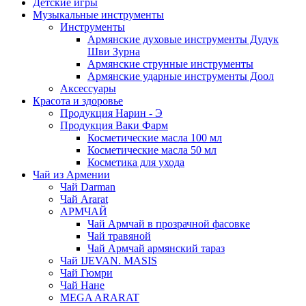
Детские игры
Музыкальные инструменты
Инструменты
Армянские духовые инструменты Дудук
Шви Зурна
Армянские струнные инструменты
Армянские ударные инструменты Доол
Аксессуары
Красота и здоровье
Продукция Нарин - Э
Продукция Ваки Фарм
Косметические масла 100 мл
Косметические масла 50 мл
Косметика для ухода
Чай из Армении
Чай Darman
Чай Ararat
АРМЧАЙ
Чай Армчай в прозрачной фасовке
Чай травяной
Чай Армчай армянский тараз
Чай IJEVAN. MASIS
Чай Гюмри
Чай Нане
MEGA ARARAT