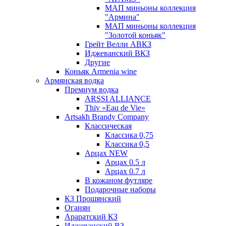
МАП миньоны коллекция
"Армина"
МАП миньоны коллекция
"Золотой коньяк"
Грейт Велли АВКЗ
Иджеванский ВКЗ
Другие
Коньяк Armenia wine
Армянская водка
Премиум водка
ARSSI ALLIANCE
Thiv «Eau de Vie»
Artsakh Brandy Company
Классическая
Классика 0,75
Классика 0,5
Арцах NEW
Арцах 0.5 л
Арцах 0.7 л
В кожаном футляре
Подарочные наборы
КЗ Прошянский
Оганян
Араратский КЗ
Иджеванский ВЗ