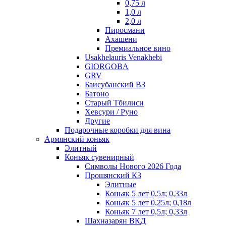
0,75 л
1,0 л
2,0 л
Пиросмани
Ахашени
Премиальное вино
Usakhelauris Venakhebi
GIORGOBA
GRV
Баисубанский ВЗ
Батоно
Старый Тбилиси
Хевсури / Руно
Другие
Подарочные коробки для вина
Армянский коньяк
Элитный
Коньяк сувенирный
Символы Нового 2026 Года
Прошянский КЗ
Элитные
Коньяк 5 лет 0,5л; 0,33л
Коньяк 5 лет 0,25л; 0,18л
Коньяк 7 лет 0,5л; 0,33л
Шахназарян ВКД