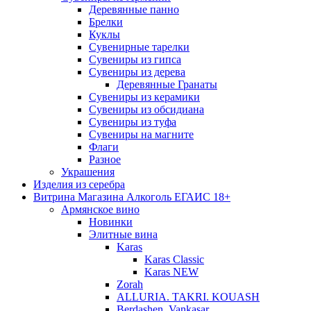
Деревянные панно
Брелки
Куклы
Сувенирные тарелки
Сувениры из гипса
Сувениры из дерева
Деревянные Гранаты
Сувениры из керамики
Сувениры из обсидиана
Сувениры из туфа
Сувениры на магните
Флаги
Разное
Украшения
Изделия из серебра
Витрина Магазина Алкоголь ЕГАИС 18+
Армянское вино
Новинки
Элитные вина
Karas
Karas Classic
Karas NEW
Zorah
ALLURIA. TAKRI. KOUASH
Berdashen. Vankasar