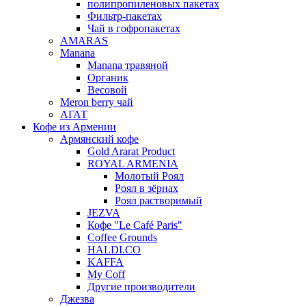
полипропиленовых пакетах
Фильтр-пакетах
Чай в гофропакетах
AMARAS
Manana
Manana травяной
Органик
Весовой
Meron berry чай
АГАТ
Кофе из Армении
Армянский кофе
Gold Ararat Product
ROYAL ARMENIA
Молотый Роял
Роял в зёрнах
Роял растворимый
JEZVA
Кофе "Le Café Paris"
Coffee Grounds
HALDI.CO
KAFFA
My Coff
Другие производители
Джезва