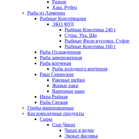
Разное
Хаш. Рубец
Рыба из Армении
Рыбные Консервации
ЭКО ФУД
Рыбные Консервы 240 г
Супы. Уха. Щи
Рыбные Филе-кусочки. Суфле
Рыбные Консервы 160 г
Рыба Охлажденная
Рыба замороженная
Рыба копченая
Рыба холодного копчения
Раки Севанские
Раковые шейки
Живые раки
Варенные раки
Икра Рыбная
Рыба Свежая
Грибы маринованные
Кисломолочные продукты
Сыры
Сыр Чанах
Чанах в ведре
Экокат фасовка