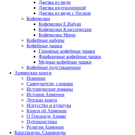
Джезва из меди
Джезва индукционной
Джезва из меди с Песком
Кофемолки
Кофемолки E.Balyan
Кофемолки Классические
Кофемолки Мини
Кофейные наборы
Кофейные чашки
Глиняные кофейные чашки
Фарфоровые кофейные чашки
Медные кофейные чашки
Кофейные подстаканники
Армянские книги
Новинки
Самоучители, словари
Исторические романы
История Армении
Детские книги
Иcкусство и культура
Книги об Армении
О Геноциде Армян
Публицистика
Религия Армении
Кроссворды. Сканворды