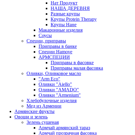
Нат Продукт
НАША ДЕРЕВНЯ
Разные крупы
Крупы Protein Therapy
Крупы Нане
Макаронные изделия
Соусы
Специи, приправы
Приправы в банке
Специи Hamove
АРМСПЕЦИИ
Приправы в фасовке
Приправы малая фасовка
Оливки, Оливковое масло
"Arm Eco"
Оливки "Aiello"
Оливки "AMADO"
Оливки "Armenium"
Хлебобулочные изделия
Мед из Армении
Армянские фрукты
Овощи и зелень
Зелень сушеная
Армчай армянский тараз
Армчай прозрачная фасовка