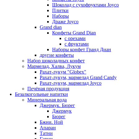
Шоколад с сухофруктами Joyco
Плитки
Наборы
Драже Joyco
Grand dian
Конфеты Grand Dian
с орехами
с фруктами
Наборы конфет Гранд Диан
другие конфеты
Набор шоколадных конфет
Мармелад, Халва, Лукум
Рахат-лукум "Globex"
Рахат-лукум, мармелад Grand Candy
Рахат-лукум, мармелад Joyco
Печёная продукция
Безалкогольные напитки
Минеральная вода
Джермук. Бюрег
Джермук
Бюрег
Бжни. Ной
Апаран
Татни
Гарни