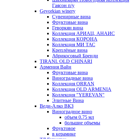
Гаясон п/у
Gevorkian winery
Сувенирные вина
Фруктовые вина
Геворкян вина
Коллекция АРИАЦ. АНАИС
Коллекция КОРОНА
Коллекция МИ ТАС
Креплёные вина
Абрикосовый Бренди
TIRANI. OLD CHINARI
Армения Вайн
Фруктовые вина
Виноградные вина
Коллекция ORRAN
Коллекция OLD ARMENIA
Коллекция "YEREVAN"
Элитные Вина
Веди-Алко ВКЗ
Виноградное вино
объем 0.75 мл
большие объемы
Фруктовое
в керамике