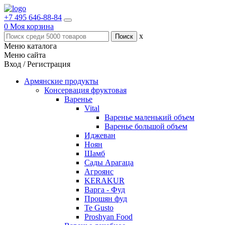
+7 495 646-88-84
0
Моя корзина
x
Меню каталога
Меню сайта
Вход / Регистрация
Армянские продукты
Консервация фруктовая
Варенье
Vital
Варенье маленький объем
Варенье большой объем
Иджеван
Ноян
Шамб
Сады Арагаца
Агроянс
KERAKUR
Варга - Фуд
Прошян фуд
Te Gusto
Proshyan Food