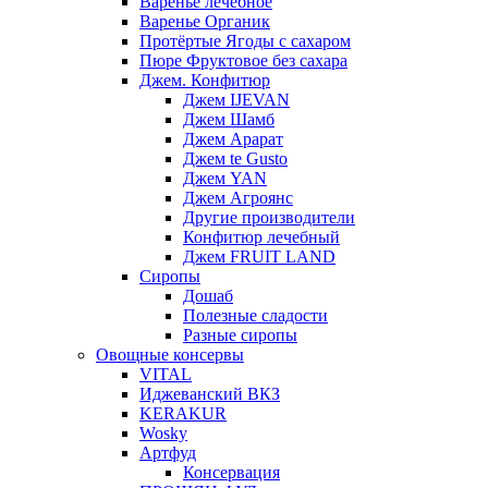
Варенье лечебное
Варенье Органик
Протёртые Ягоды с сахаром
Пюре Фруктовое без сахара
Джем. Конфитюр
Джем IJEVAN
Джем Шамб
Джем Арарат
Джем te Gusto
Джем YAN
Джем Агроянс
Другие производители
Конфитюр лечебный
Джем FRUIT LAND
Сиропы
Дошаб
Полезные сладости
Разные сиропы
Овощные консервы
VITAL
Иджеванский ВКЗ
KERAKUR
Wosky
Артфуд
Консервация