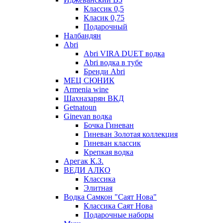
Классик 0,5
Класик 0,75
Подарочный
Налбандян
Abri
Abri VIRA DUET водка
Abri водка в тубе
Бренди Abri
МЕЦ СЮНИК
Armenia wine
Шахназарян ВКД
Getnatoun
Ginevan водка
Бочка Гиневан
Гиневан Золотая коллекция
Гиневан классик
Крепкая водка
Арегак К.З.
ВЕДИ АЛКО
Классика
Элитная
Водка Самкон "Саят Нова"
Классика Саят Нова
Подарочные наборы