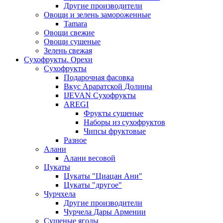
Другие производители
Овощи и зелень замороженные
Tamara
Овощи свежие
Овощи сушеные
Зелень свежая
Сухофрукты. Орехи
Сухофрукты
Подарочная фасовка
Вкус Араратской Долины
IJEVAN Сухофрукты
AREGI
Фрукты сушеные
Наборы из сухофруктов
Чипсы фруктовые
Разное
Алани
Алани весовой
Цукаты
Цукаты "Циацан Ани"
Цукаты "другое"
Чурчхела
Другие производители
Чурчела Дары Армении
Сушеные ягоды