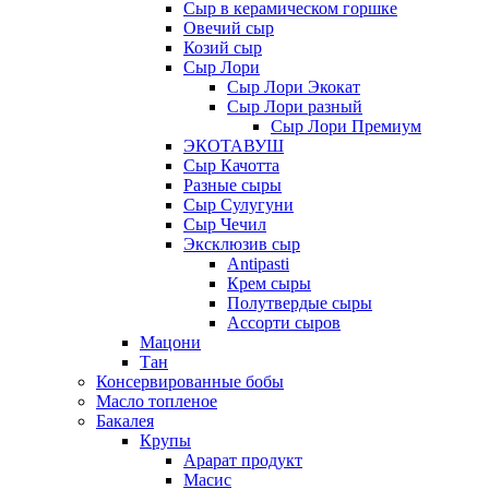
Сыр в керамическом горшке
Овечий сыр
Козий сыр
Сыр Лори
Сыр Лори Экокат
Сыр Лори разный
Сыр Лори Премиум
ЭКОТАВУШ
Сыр Качотта
Разные сыры
Сыр Сулугуни
Сыр Чечил
Эксклюзив сыр
Antipasti
Крем сыры
Полутвердые сыры
Ассорти сыров
Мацони
Тан
Консервированные бобы
Масло топленое
Бакалея
Крупы
Арарат продукт
Масис