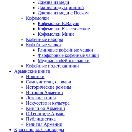
Джезва из меди
Джезва индукционной
Джезва из меди с Песком
Кофемолки
Кофемолки E.Balyan
Кофемолки Классические
Кофемолки Мини
Кофейные наборы
Кофейные чашки
Глиняные кофейные чашки
Фарфоровые кофейные чашки
Медные кофейные чашки
Кофейные подстаканники
Армянские книги
Новинки
Самоучители, словари
Исторические романы
История Армении
Детские книги
Иcкусство и культура
Книги об Армении
О Геноциде Армян
Публицистика
Религия Армении
Кроссворды. Сканворды