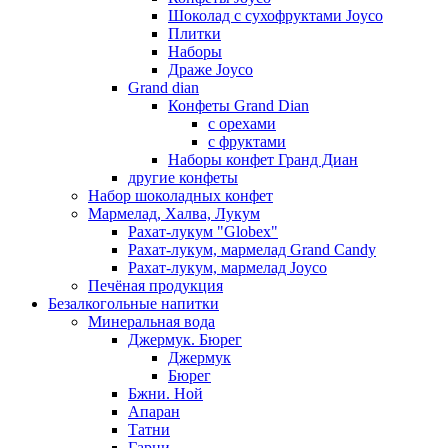
Шоколад с сухофруктами Joyco
Плитки
Наборы
Драже Joyco
Grand dian
Конфеты Grand Dian
с орехами
с фруктами
Наборы конфет Гранд Диан
другие конфеты
Набор шоколадных конфет
Мармелад, Халва, Лукум
Рахат-лукум "Globex"
Рахат-лукум, мармелад Grand Candy
Рахат-лукум, мармелад Joyco
Печёная продукция
Безалкогольные напитки
Минеральная вода
Джермук. Бюрег
Джермук
Бюрег
Бжни. Ной
Апаран
Татни
Гарни