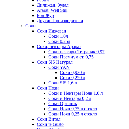
Дилижан. Зулал
Ararat. Well Still
Бон Жур
Другие Производители
Соки
Соки Иджеван
Соки 1.0л
Соки 0.25л
Соки, нектары Арарат
Соки нектары Тетрапак 0,97
Соки Премиум ст. 0,75
Соки SIS Натурал
Соки YAN
Соки 0,930 л
Соки 0,250 л
Соки SIS 1,6 л.
Соки Ноян
Соки и Нектары Ноян 1,0 л
Соки и Нектары 0,2 л
Соки Органик
Соки Ноян 0,75 л стекло
Соки Ноян 0,25 л стекло
Соки Витал
Соки te Gusto