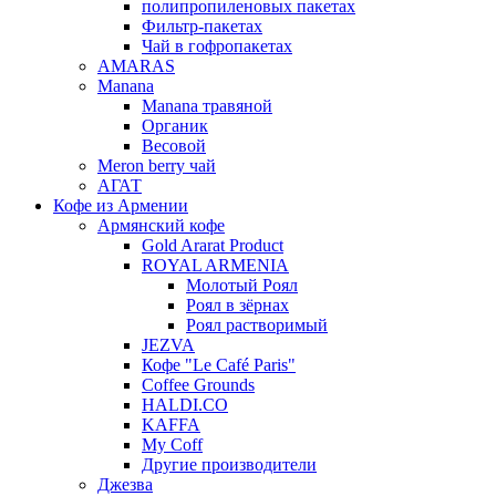
полипропиленовых пакетах
Фильтр-пакетах
Чай в гофропакетах
AMARAS
Manana
Manana травяной
Органик
Весовой
Meron berry чай
АГАТ
Кофе из Армении
Армянский кофе
Gold Ararat Product
ROYAL ARMENIA
Молотый Роял
Роял в зёрнах
Роял растворимый
JEZVA
Кофе "Le Café Paris"
Coffee Grounds
HALDI.CO
KAFFA
My Coff
Другие производители
Джезва