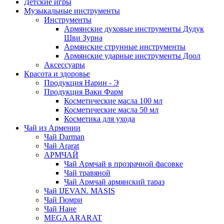
Детские игры
Музыкальные инструменты
Инструменты
Армянские духовые инструменты Дудук
Шви Зурна
Армянские струнные инструменты
Армянские ударные инструменты Доол
Аксессуары
Красота и здоровье
Продукция Нарин - Э
Продукция Ваки Фарм
Косметические масла 100 мл
Косметические масла 50 мл
Косметика для ухода
Чай из Армении
Чай Darman
Чай Ararat
АРМЧАЙ
Чай Армчай в прозрачной фасовке
Чай травяной
Чай Армчай армянский тараз
Чай IJEVAN. MASIS
Чай Гюмри
Чай Нане
MEGA ARARAT