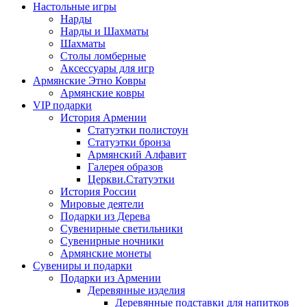
Настольные игры
Нарды
Нарды и Шахматы
Шахматы
Столы ломберные
Аксессуары для игр
Армянские Этно Ковры
Армянские ковры
VIP подарки
История Армении
Статуэтки полистоун
Статуэтки бронза
Армянский Алфавит
Галерея образов
Церкви.Статуэтки
История России
Мировые деятели
Подарки из Дерева
Сувенирные светильники
Сувенирные ночники
Армянские монеты
Сувениры и подарки
Подарки из Армении
Деревянные изделия
Деревянные подставки для напитков