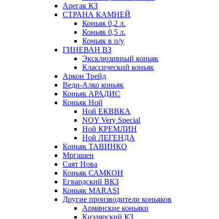
Арегак КЗ
СТРАНА КАМНЕЙ
Коньяк 0,2 л.
Коньяк 0,5 л.
Коньяк в п/у
ГИНЕВАН ВЗ
Эксклюзивный коньяк
Классический коньяк
Аркон Трейд
Веди-Алко коньяк
Коньяк АРАДИС
Коньяк Ной
Ной ЕКВВКА
NOY Very Special
Ной КРЕМЛИН
Ной ЛЕГЕНДА
Коньяк ТАВИНКО
Мргашен
Саят Нова
Коньяк САМКОН
Егвардский ВКЗ
Коньяк MARASI
Другие производители коньяков
Армянские коньяки
Кизлярский КЗ