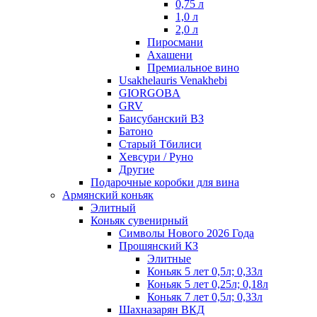
0,75 л
1,0 л
2,0 л
Пиросмани
Ахашени
Премиальное вино
Usakhelauris Venakhebi
GIORGOBA
GRV
Баисубанский ВЗ
Батоно
Старый Тбилиси
Хевсури / Руно
Другие
Подарочные коробки для вина
Армянский коньяк
Элитный
Коньяк сувенирный
Символы Нового 2026 Года
Прошянский КЗ
Элитные
Коньяк 5 лет 0,5л; 0,33л
Коньяк 5 лет 0,25л; 0,18л
Коньяк 7 лет 0,5л; 0,33л
Шахназарян ВКД