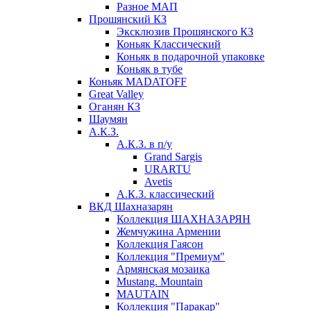
Разное МАП
Прошянский КЗ
Эксклюзив Прошянского КЗ
Коньяк Классический
Коньяк в подарочной упаковке
Коньяк в тубе
Коньяк MADATOFF
Great Valley
Оганян КЗ
Шаумян
А.К.З.
А.К.З. в п/у
Grand Sargis
URARTU
Avetis
А.К.З. классический
ВКД Шахназарян
Коллекция ШАХНАЗАРЯН
Жемчужина Армении
Коллекция Гаясон
Коллекция "Премиум"
Армянская мозаика
Mustang. Mountain
MAUTAIN
Коллекция "Паракар"