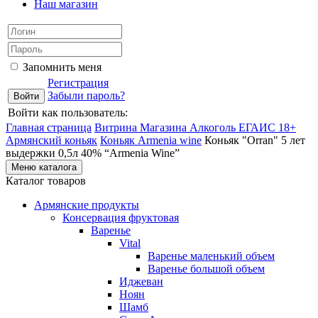
Наш магазин
Запомнить меня
Регистрация
Забыли пароль?
Войти как пользователь:
Главная страница
Витрина Магазина Алкоголь ЕГАИС 18+
Армянский коньяк
Коньяк Armenia wine
Коньяк "Orran" 5 лет
выдержки 0,5л 40% “Armenia Wine”
Меню каталога
Каталог товаров
Армянские продукты
Консервация фруктовая
Варенье
Vital
Варенье маленький объем
Варенье большой объем
Иджеван
Ноян
Шамб