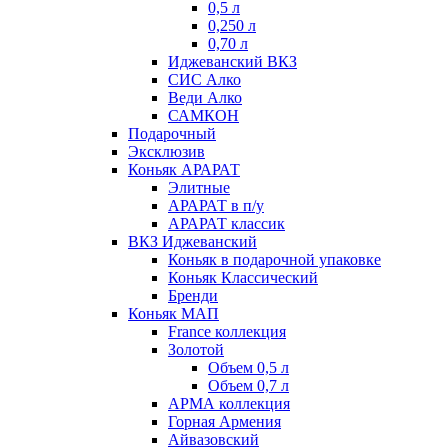
0,5 л
0,250 л
0,70 л
Иджеванский ВКЗ
СИС Алко
Веди Алко
САМКОН
Подарочный
Эксклюзив
Коньяк АРАРАТ
Элитные
АРАРАТ в п/у
АРАРАТ классик
ВКЗ Иджеванский
Коньяк в подарочной упаковке
Коньяк Классический
Бренди
Коньяк МАП
France коллекция
Золотой
Объем 0,5 л
Объем 0,7 л
АРМА коллекция
Горная Армения
Айвазовский