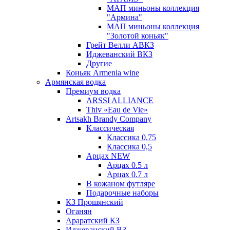
МАП миньоны коллекция
"Армина"
МАП миньоны коллекция
"Золотой коньяк"
Грейт Велли АВКЗ
Иджеванский ВКЗ
Другие
Коньяк Armenia wine
Армянская водка
Премиум водка
ARSSI ALLIANCE
Thiv «Eau de Vie»
Artsakh Brandy Company
Классическая
Классика 0,75
Классика 0,5
Арцах NEW
Арцах 0.5 л
Арцах 0.7 л
В кожаном футляре
Подарочные наборы
КЗ Прошянский
Оганян
Араратский КЗ
Иджеванский ВЗ