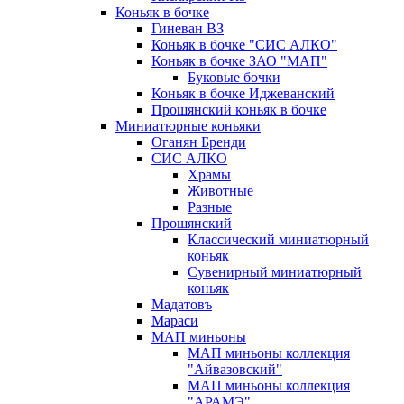
Коньяк в бочке
Гиневан ВЗ
Коньяк в бочке "СИС АЛКО"
Коньяк в бочке ЗАО "МАП"
Буковые бочки
Коньяк в бочке Иджеванский
Прошянский коньяк в бочке
Миниатюрные коньяки
Оганян Бренди
СИС АЛКО
Храмы
Животные
Разные
Прошянский
Классический миниатюрный
коньяк
Сувенирный миниатюрный
коньяк
Мадатовъ
Мараси
МАП миньоны
МАП миньоны коллекция
"Айвазовский"
МАП миньоны коллекция
"АРАМЭ"