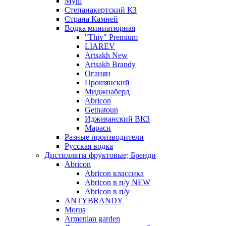
Муш
Степанакертский КЗ
Страна Камней
Водка миниатюрная
"Thiv" Premium
LIAREV
Artsakh New
Artsakh Brandy
Оганян
Прошянский
Миджнаберд
Abricon
Getnatoun
Иджеванский ВКЗ
Мараси
Разные производители
Русская водка
Дистилляты фруктовые; Бренди
Abricon
Abricon классика
Abricon в п/у NEW
Abricon в п/у
ANTYBRANDY
Morus
Armenian garden