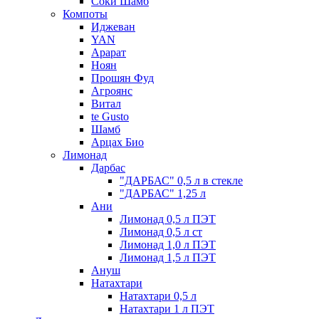
Соки Шамб
Компоты
Иджеван
YAN
Арарат
Ноян
Прошян Фуд
Агроянс
Витал
te Gusto
Шамб
Арцах Био
Лимонад
Дарбас
"ДАРБАС" 0,5 л в стекле
"ДАРБАС" 1,25 л
Ани
Лимонад 0,5 л ПЭТ
Лимонад 0,5 л ст
Лимонад 1,0 л ПЭТ
Лимонад 1,5 л ПЭТ
Ануш
Натахтари
Натахтари 0,5 л
Натахтари 1 л ПЭТ