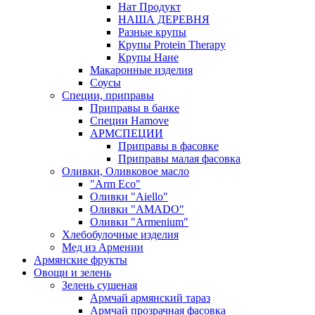
Нат Продукт
НАША ДЕРЕВНЯ
Разные крупы
Крупы Protein Therapy
Крупы Нане
Макаронные изделия
Соусы
Специи, приправы
Приправы в банке
Специи Hamove
АРМСПЕЦИИ
Приправы в фасовке
Приправы малая фасовка
Оливки, Оливковое масло
"Arm Eco"
Оливки "Aiello"
Оливки "AMADO"
Оливки "Armenium"
Хлебобулочные изделия
Мед из Армении
Армянские фрукты
Овощи и зелень
Зелень сушеная
Армчай армянский тараз
Армчай прозрачная фасовка