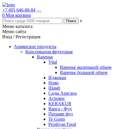
+7 495 646-88-84
0
Моя корзина
x
Меню каталога
Меню сайта
Вход / Регистрация
Армянские продукты
Консервация фруктовая
Варенье
Vital
Варенье маленький объем
Варенье большой объем
Иджеван
Ноян
Шамб
Сады Арагаца
Агроянс
KERAKUR
Варга - Фуд
Прошян фуд
Te Gusto
Proshyan Food