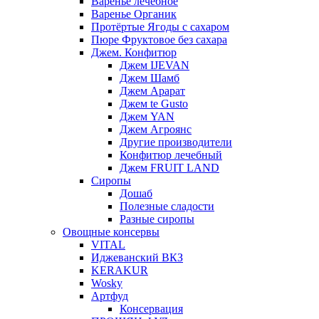
Варенье лечебное
Варенье Органик
Протёртые Ягоды с сахаром
Пюре Фруктовое без сахара
Джем. Конфитюр
Джем IJEVAN
Джем Шамб
Джем Арарат
Джем te Gusto
Джем YAN
Джем Агроянс
Другие производители
Конфитюр лечебный
Джем FRUIT LAND
Сиропы
Дошаб
Полезные сладости
Разные сиропы
Овощные консервы
VITAL
Иджеванский ВКЗ
KERAKUR
Wosky
Артфуд
Консервация