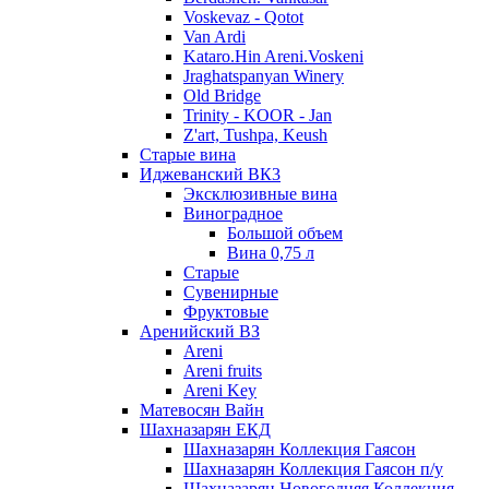
Voskevaz - Qotot
Van Ardi
Kataro.Hin Areni.Voskeni
Jraghatspanyan Winery
Old Bridge
Trinity - KOOR - Jan
Z'art, Tushpa, Keush
Старые вина
Иджеванский ВК3
Эксклюзивные вина
Виноградное
Большой объем
Вина 0,75 л
Старые
Сувенирные
Фруктовые
Аренийский ВЗ
Areni
Areni fruits
Areni Key
Матевосян Вайн
Шахназарян ЕКД
Шахназарян Коллекция Гаясон
Шахназарян Коллекция Гаясон п/у
Шахназарян Новогодняя Коллекция