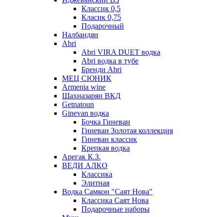
Классик 0,5
Класик 0,75
Подарочный
Налбандян
Abri
Abri VIRA DUET водка
Abri водка в тубе
Бренди Abri
МЕЦ СЮНИК
Armenia wine
Шахназарян ВКД
Getnatoun
Ginevan водка
Бочка Гиневан
Гиневан Золотая коллекция
Гиневан классик
Крепкая водка
Арегак К.З.
ВЕДИ АЛКО
Классика
Элитная
Водка Самкон "Саят Нова"
Классика Саят Нова
Подарочные наборы