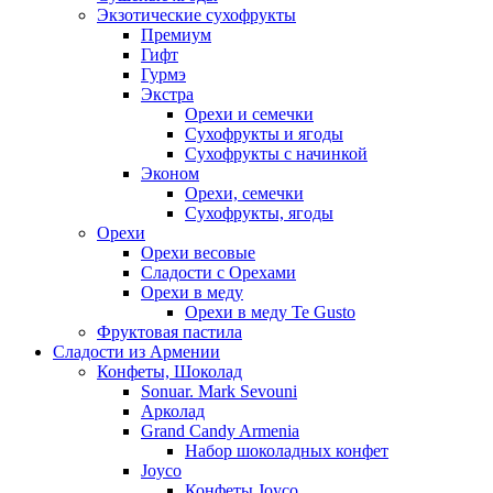
Экзотические сухофрукты
Премиум
Гифт
Гурмэ
Экстра
Орехи и семечки
Сухофрукты и ягоды
Сухофрукты с начинкой
Эконом
Орехи, семечки
Сухофрукты, ягоды
Орехи
Орехи весовые
Сладости с Орехами
Орехи в меду
Орехи в меду Te Gusto
Фруктовая пастила
Сладости из Армении
Конфеты, Шоколад
Sonuar. Mark Sevouni
Арколад
Grand Candy Armenia
Набор шоколадных конфет
Joyco
Конфеты Joyco