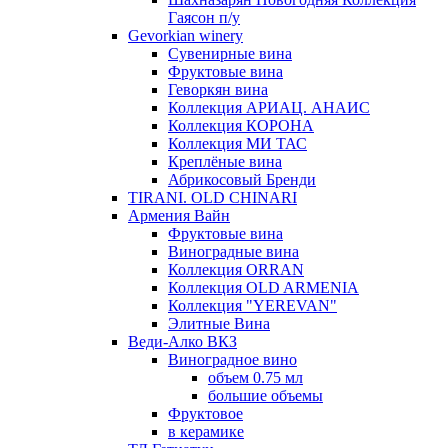
Гаясон п/у
Gevorkian winery
Сувенирные вина
Фруктовые вина
Геворкян вина
Коллекция АРИАЦ. АНАИС
Коллекция КОРОНА
Коллекция МИ ТАС
Креплёные вина
Абрикосовый Бренди
TIRANI. OLD CHINARI
Армения Вайн
Фруктовые вина
Виноградные вина
Коллекция ORRAN
Коллекция OLD ARMENIA
Коллекция "YEREVAN"
Элитные Вина
Веди-Алко ВКЗ
Виноградное вино
объем 0.75 мл
большие объемы
Фруктовое
в керамике