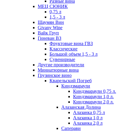
Разные вина
МЕЦ СЮНИК
0,75 л
1,5 - 3 л
Шаумян Вин
Givany Wine
Вайк Груп
Гиневан ВЗ
Фруктовые вина ГВЗ
Классические
Большой объем 1,5 - 3 л
Сувенирные
Другие производители
Миниатюрные вина
Грузинское вино
Кварельский Погреб
Киндзмараули
Киндзмараули 0,75 л.
Киндзмараули 1,0 л.
Киндзмараули 2,0 л.
Алазанская Долина
Алазанка 0,75 л
Алазанка 1,0 л
Алазанка 2,0 л
Саперави