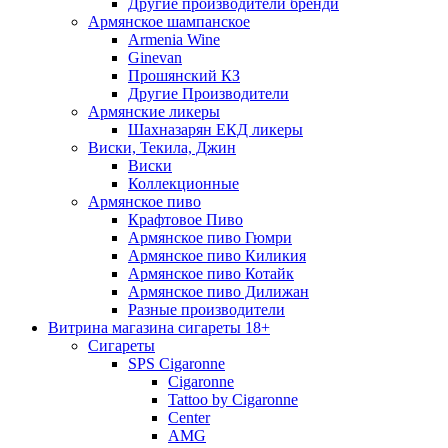
Другие производители бренди
Армянское шампанское
Armenia Wine
Ginevan
Прошянский КЗ
Другие Производители
Армянские ликеры
Шахназарян ЕКД ликеры
Виски, Текила, Джин
Виски
Коллекционные
Армянское пиво
Крафтовое Пиво
Армянское пиво Гюмри
Армянское пиво Киликия
Армянское пиво Котайк
Армянское пиво Дилижан
Разные производители
Витрина магазина сигареты 18+
Cигареты
SPS Cigaronne
Сigaronne
Tattoo by Cigaronne
Center
AMG