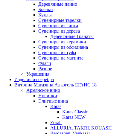
Деревянные панно
Брелки
Куклы
Сувенирные тарелки
Сувениры из гипса
Сувениры из дерева
Деревянные Гранаты
Сувениры из керамики
Сувениры из обсидиана
Сувениры из туфа
Сувениры на магните
Флаги
Разное
Украшения
Изделия из серебра
Витрина Магазина Алкоголь ЕГАИС 18+
Армянское вино
Новинки
Элитные вина
Karas
Karas Classic
Karas NEW
Zorah
ALLURIA. TAKRI. KOUASH
Berdashen. Vankasar