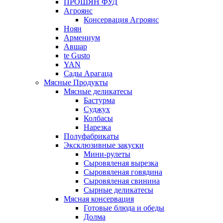
ПРОШЯН ФУД
Агроянс
Консервация Агроянс
Ноян
Армениум
Авшар
te Gusto
YAN
Сады Арагаца
Мясные Продукты
Мясные деликатесы
Бастурма
Суджух
Колбасы
Нарезка
Полуфабрикаты
Эксклюзивные закуски
Мини-рулеты
Сыровяленая вырезка
Сыровяленая говядина
Сыровяленая свинина
Сырные деликатесы
Мясная консервация
Готовые блюда и обеды
Долма