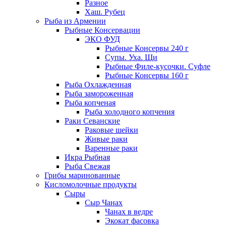
Разное
Хаш. Рубец
Рыба из Армении
Рыбные Консервации
ЭКО ФУД
Рыбные Консервы 240 г
Супы. Уха. Щи
Рыбные Филе-кусочки. Суфле
Рыбные Консервы 160 г
Рыба Охлажденная
Рыба замороженная
Рыба копченая
Рыба холодного копчения
Раки Севанские
Раковые шейки
Живые раки
Варенные раки
Икра Рыбная
Рыба Свежая
Грибы маринованные
Кисломолочные продукты
Сыры
Сыр Чанах
Чанах в ведре
Экокат фасовка