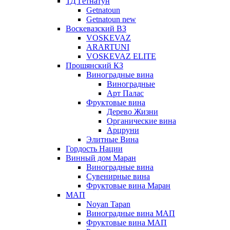
ТД Гетнатун
Getnatoun
Getnatoun new
Воскевазский ВЗ
VOSKEVAZ
ARARTUNI
VOSKEVAZ ELITE
Прошянский КЗ
Виноградные вина
Виноградные
Арт Палас
Фруктовые вина
Дерево Жизни
Органические вина
Арцруни
Элитные Вина
Гордость Нации
Винный дом Маран
Виноградные вина
Сувенирные вина
Фруктовые вина Маран
МАП
Noyan Tapan
Виноградные вина МАП
Фруктовые вина МАП