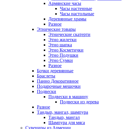
Армянские часы
Часы настенные
Часы настольные
Деревянные храмы
Разное
Этнические товары
Этнические скатерти
Этно жилетки
Этно шапка
Этно Косметички
Этно Подушки
Этно Сумки
Разное
Бочки деревянные
Браслеты
Панно Декоративное
Подарочные мешочки
Подвески
Подвески в машину
Подвески из дерева
Разное
Тандыр, мангал, шампура
Тандыр, мангал
Шампура для мяса
Сувениры из Армении