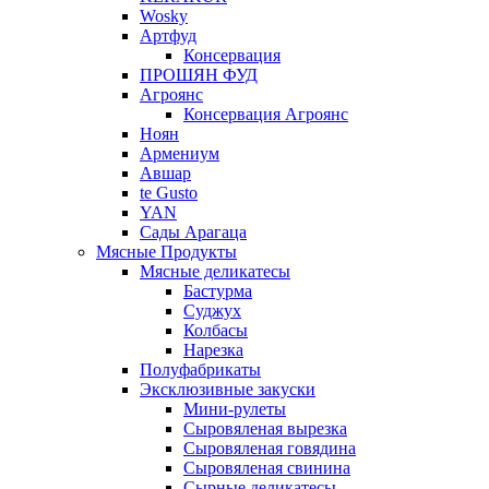
Wosky
Артфуд
Консервация
ПРОШЯН ФУД
Агроянс
Консервация Агроянс
Ноян
Армениум
Авшар
te Gusto
YAN
Сады Арагаца
Мясные Продукты
Мясные деликатесы
Бастурма
Суджух
Колбасы
Нарезка
Полуфабрикаты
Эксклюзивные закуски
Мини-рулеты
Сыровяленая вырезка
Сыровяленая говядина
Сыровяленая свинина
Сырные деликатесы