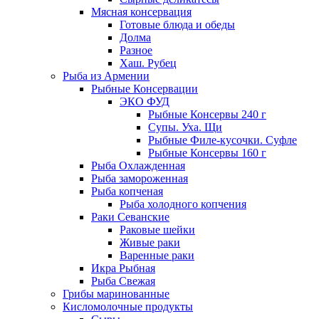
Мясная консервация
Готовые блюда и обеды
Долма
Разное
Хаш. Рубец
Рыба из Армении
Рыбные Консервации
ЭКО ФУД
Рыбные Консервы 240 г
Супы. Уха. Щи
Рыбные Филе-кусочки. Суфле
Рыбные Консервы 160 г
Рыба Охлажденная
Рыба замороженная
Рыба копченая
Рыба холодного копчения
Раки Севанские
Раковые шейки
Живые раки
Варенные раки
Икра Рыбная
Рыба Свежая
Грибы маринованные
Кисломолочные продукты