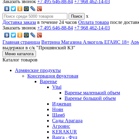
Заказать звонок
+7 495 646-88-84
+7 968 462-14-03
x
Доставка заказа
в течение 24 часов
Оплата товара
после достав
Заказать звонок
+7 495 646-88-84
+7 968 462-14-03
Главная страница
Витрина Магазина Алкоголь ЕГАИС 18+
Арм
выдержки в с/к "Прошянский КЗ"
Меню каталога
Каталог товаров
Армянские продукты
Консервация фруктовая
Варенье
Vital
Варенье маленький объем
Варенье большой объем
Иджеван
Ноян
Шамб
Сады Арагаца
Агроянс
KERAKUR
Варга - Фуд