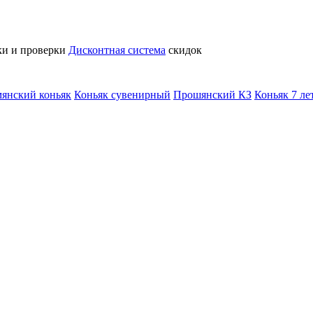
ки и проверки
Дисконтная система
скидок
янский коньяк
Коньяк сувенирный
Прошянский КЗ
Коньяк 7 лет