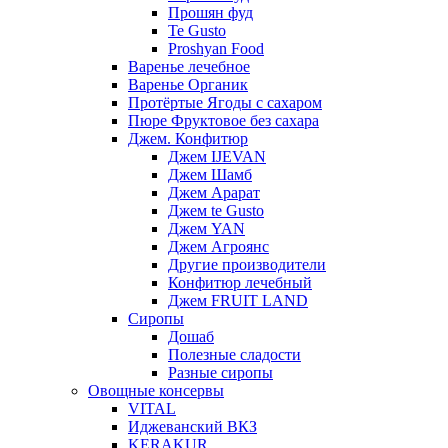
Прошян фуд
Te Gusto
Proshyan Food
Варенье лечебное
Варенье Органик
Протёртые Ягоды с сахаром
Пюре Фруктовое без сахара
Джем. Конфитюр
Джем IJEVAN
Джем Шамб
Джем Арарат
Джем te Gusto
Джем YAN
Джем Агроянс
Другие производители
Конфитюр лечебный
Джем FRUIT LAND
Сиропы
Дошаб
Полезные сладости
Разные сиропы
Овощные консервы
VITAL
Иджеванский ВКЗ
KERAKUR