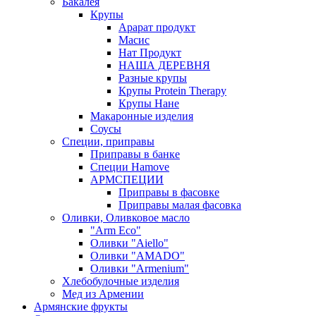
Бакалея
Крупы
Арарат продукт
Масис
Нат Продукт
НАША ДЕРЕВНЯ
Разные крупы
Крупы Protein Therapy
Крупы Нане
Макаронные изделия
Соусы
Специи, приправы
Приправы в банке
Специи Hamove
АРМСПЕЦИИ
Приправы в фасовке
Приправы малая фасовка
Оливки, Оливковое масло
"Arm Eco"
Оливки "Aiello"
Оливки "AMADO"
Оливки "Armenium"
Хлебобулочные изделия
Мед из Армении
Армянские фрукты