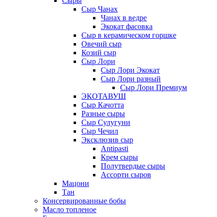
Сыры
Сыр Чанах
Чанах в ведре
Экокат фасовка
Сыр в керамическом горшке
Овечий сыр
Козий сыр
Сыр Лори
Сыр Лори Экокат
Сыр Лори разный
Сыр Лори Премиум
ЭКОТАВУШ
Сыр Качотта
Разные сыры
Сыр Сулугуни
Сыр Чечил
Эксклюзив сыр
Antipasti
Крем сыры
Полутвердые сыры
Ассорти сыров
Мацони
Тан
Консервированные бобы
Масло топленое