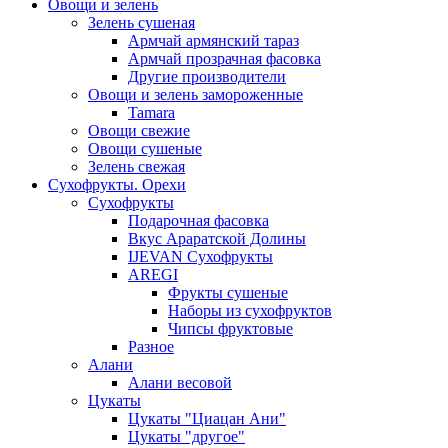
Овощи и зелень
Зелень сушеная
Армчай армянский тараз
Армчай прозрачная фасовка
Другие производители
Овощи и зелень замороженные
Tamara
Овощи свежие
Овощи сушеные
Зелень свежая
Сухофрукты. Орехи
Сухофрукты
Подарочная фасовка
Вкус Араратской Долины
IJEVAN Сухофрукты
AREGI
Фрукты сушеные
Наборы из сухофруктов
Чипсы фруктовые
Разное
Алани
Алани весовой
Цукаты
Цукаты "Циацан Ани"
Цукаты "другое"