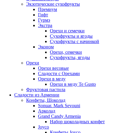
Экзотические сухофрукты
Премиум
Гифт
Гурмэ
Экстра
Орехи и семечки
Сухофрукты и ягоды
Сухофрукты с начинкой
Эконом
Орехи, семечки
Сухофрукты, ягоды
Орехи
Орехи весовые
Сладости с Орехами
Орехи в меду
Орехи в меду Te Gusto
Фруктовая пастила
Сладости из Армении
Конфеты, Шоколад
Sonuar. Mark Sevouni
Арколад
Grand Candy Armenia
Набор шоколадных конфет
Joyco
Конфеты Joyco