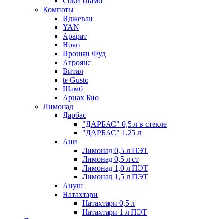
Соки Шамб
Компоты
Иджеван
YAN
Арарат
Ноян
Прошян Фуд
Агроянс
Витал
te Gusto
Шамб
Арцах Био
Лимонад
Дарбас
"ДАРБАС" 0,5 л в стекле
"ДАРБАС" 1,25 л
Ани
Лимонад 0,5 л ПЭТ
Лимонад 0,5 л ст
Лимонад 1,0 л ПЭТ
Лимонад 1,5 л ПЭТ
Ануш
Натахтари
Натахтари 0,5 л
Натахтари 1 л ПЭТ