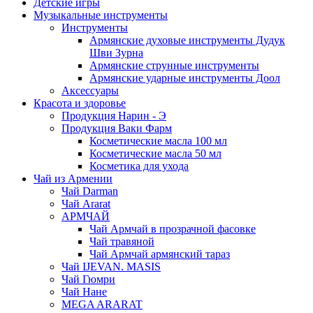
Детские игры
Музыкальные инструменты
Инструменты
Армянские духовые инструменты Дудук
Шви Зурна
Армянские струнные инструменты
Армянские ударные инструменты Доол
Аксессуары
Красота и здоровье
Продукция Нарин - Э
Продукция Ваки Фарм
Косметические масла 100 мл
Косметические масла 50 мл
Косметика для ухода
Чай из Армении
Чай Darman
Чай Ararat
АРМЧАЙ
Чай Армчай в прозрачной фасовке
Чай травяной
Чай Армчай армянский тараз
Чай IJEVAN. MASIS
Чай Гюмри
Чай Нане
MEGA ARARAT