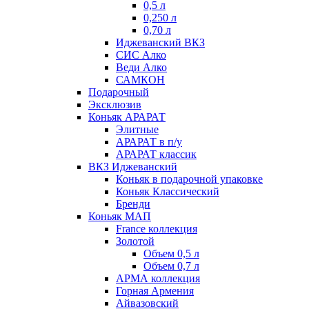
0,5 л
0,250 л
0,70 л
Иджеванский ВКЗ
СИС Алко
Веди Алко
САМКОН
Подарочный
Эксклюзив
Коньяк АРАРАТ
Элитные
АРАРАТ в п/у
АРАРАТ классик
ВКЗ Иджеванский
Коньяк в подарочной упаковке
Коньяк Классический
Бренди
Коньяк МАП
France коллекция
Золотой
Объем 0,5 л
Объем 0,7 л
АРМА коллекция
Горная Армения
Айвазовский