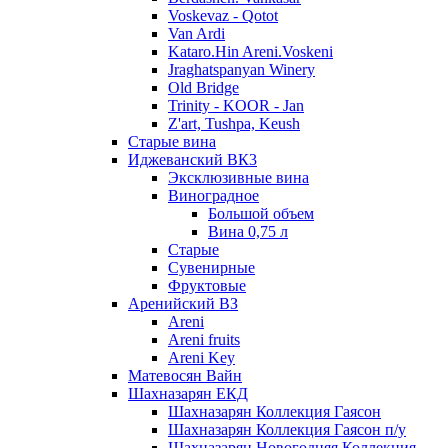
Voskevaz - Qotot
Van Ardi
Kataro.Hin Areni.Voskeni
Jraghatspanyan Winery
Old Bridge
Trinity - KOOR - Jan
Z'art, Tushpa, Keush
Старые вина
Иджеванский ВК3
Эксклюзивные вина
Виноградное
Большой объем
Вина 0,75 л
Старые
Сувенирные
Фруктовые
Аренийский ВЗ
Areni
Areni fruits
Areni Key
Матевосян Вайн
Шахназарян ЕКД
Шахназарян Коллекция Гаясон
Шахназарян Коллекция Гаясон п/у
Шахназарян Новогодняя Коллекция