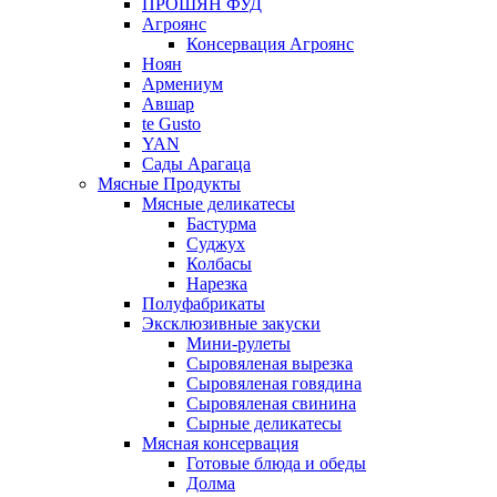
ПРОШЯН ФУД
Агроянс
Консервация Агроянс
Ноян
Армениум
Авшар
te Gusto
YAN
Сады Арагаца
Мясные Продукты
Мясные деликатесы
Бастурма
Суджух
Колбасы
Нарезка
Полуфабрикаты
Эксклюзивные закуски
Мини-рулеты
Сыровяленая вырезка
Сыровяленая говядина
Сыровяленая свинина
Сырные деликатесы
Мясная консервация
Готовые блюда и обеды
Долма