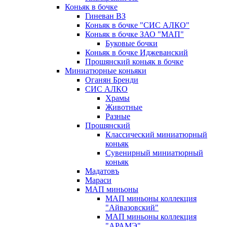
Коньяк в бочке
Гиневан ВЗ
Коньяк в бочке "СИС АЛКО"
Коньяк в бочке ЗАО "МАП"
Буковые бочки
Коньяк в бочке Иджеванский
Прошянский коньяк в бочке
Миниатюрные коньяки
Оганян Бренди
СИС АЛКО
Храмы
Животные
Разные
Прошянский
Классический миниатюрный
коньяк
Сувенирный миниатюрный
коньяк
Мадатовъ
Мараси
МАП миньоны
МАП миньоны коллекция
"Айвазовский"
МАП миньоны коллекция
"АРАМЭ"