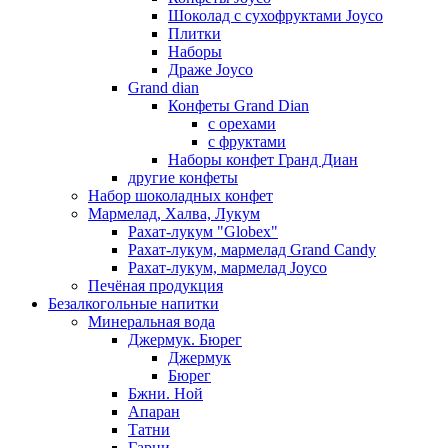
Шоколад с сухофруктами Joyco
Плитки
Наборы
Драже Joyco
Grand dian
Конфеты Grand Dian
с орехами
с фруктами
Наборы конфет Гранд Диан
другие конфеты
Набор шоколадных конфет
Мармелад, Халва, Лукум
Рахат-лукум "Globex"
Рахат-лукум, мармелад Grand Candy
Рахат-лукум, мармелад Joyco
Печёная продукция
Безалкогольные напитки
Минеральная вода
Джермук. Бюрег
Джермук
Бюрег
Бжни. Ной
Апаран
Татни
Гарни