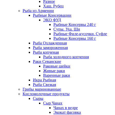
Разное
Хаш. Рубец
Рыба из Армении
Рыбные Консервации
ЭКО ФУД
Рыбные Консервы 240 г
Супы. Уха. Щи
Рыбные Филе-кусочки. Суфле
Рыбные Консервы 160 г
Рыба Охлажденная
Рыба замороженная
Рыба копченая
Рыба холодного копчения
Раки Севанские
Раковые шейки
Живые раки
Варенные раки
Икра Рыбная
Рыба Свежая
Грибы маринованные
Кисломолочные продукты
Сыры
Сыр Чанах
Чанах в ведре
Экокат фасовка