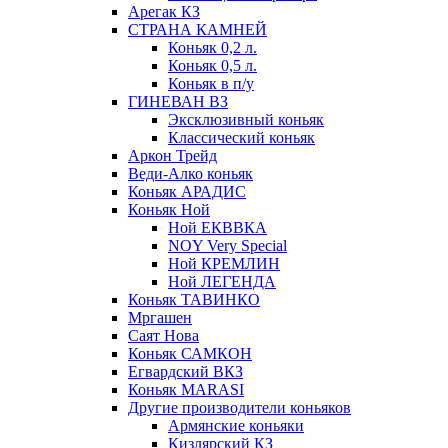
Арегак КЗ
СТРАНА КАМНЕЙ
Коньяк 0,2 л.
Коньяк 0,5 л.
Коньяк в п/у
ГИНЕВАН ВЗ
Эксклюзивный коньяк
Классический коньяк
Аркон Трейд
Веди-Алко коньяк
Коньяк АРАДИС
Коньяк Ной
Ной ЕКВВКА
NOY Very Special
Ной КРЕМЛИН
Ной ЛЕГЕНДА
Коньяк ТАВИНКО
Мргашен
Саят Нова
Коньяк САМКОН
Егвардский ВКЗ
Коньяк MARASI
Другие производители коньяков
Армянские коньяки
Кизлярский КЗ