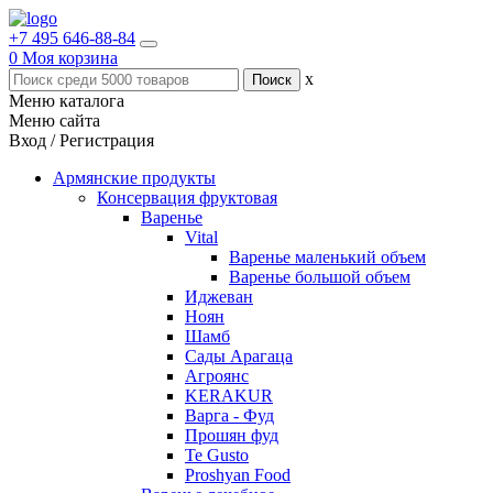
+7 495 646-88-84
0
Моя корзина
x
Меню каталога
Меню сайта
Вход / Регистрация
Армянские продукты
Консервация фруктовая
Варенье
Vital
Варенье маленький объем
Варенье большой объем
Иджеван
Ноян
Шамб
Сады Арагаца
Агроянс
KERAKUR
Варга - Фуд
Прошян фуд
Te Gusto
Proshyan Food