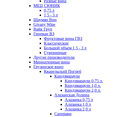
Разные вина
МЕЦ СЮНИК
0,75 л
1,5 - 3 л
Шаумян Вин
Givany Wine
Вайк Груп
Гиневан ВЗ
Фруктовые вина ГВЗ
Классические
Большой объем 1,5 - 3 л
Сувенирные
Другие производители
Миниатюрные вина
Грузинское вино
Кварельский Погреб
Киндзмараули
Киндзмараули 0,75 л.
Киндзмараули 1,0 л.
Киндзмараули 2,0 л.
Алазанская Долина
Алазанка 0,75 л
Алазанка 1,0 л
Алазанка 2,0 л
Саперави