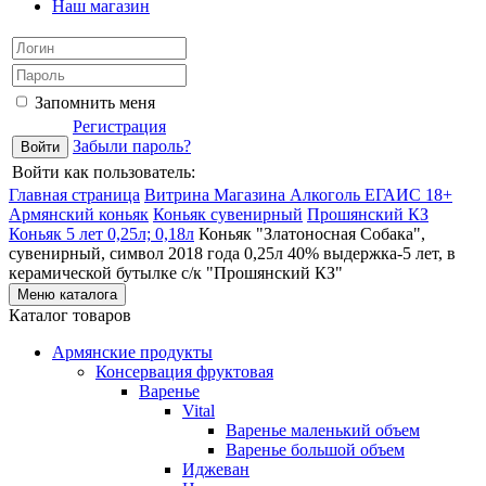
Наш магазин
Запомнить меня
Регистрация
Забыли пароль?
Войти как пользователь:
Главная страница
Витрина Магазина Алкоголь ЕГАИС 18+
Армянский коньяк
Коньяк сувенирный
Прошянский КЗ
Коньяк 5 лет 0,25л; 0,18л
Коньяк "Златоносная Собака",
сувенирный, символ 2018 года 0,25л 40% выдержка-5 лет, в
керамической бутылке с/к "Прошянский КЗ"
Меню каталога
Каталог товаров
Армянские продукты
Консервация фруктовая
Варенье
Vital
Варенье маленький объем
Варенье большой объем
Иджеван