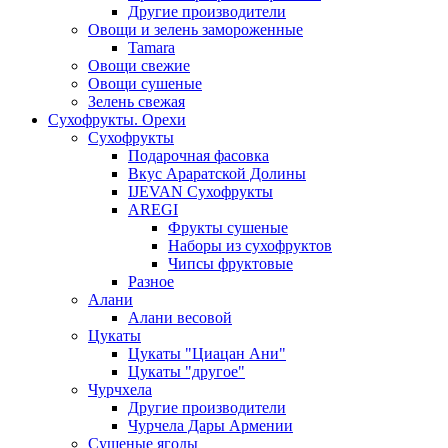
Другие производители
Овощи и зелень замороженные
Tamara
Овощи свежие
Овощи сушеные
Зелень свежая
Сухофрукты. Орехи
Сухофрукты
Подарочная фасовка
Вкус Араратской Долины
IJEVAN Сухофрукты
AREGI
Фрукты сушеные
Наборы из сухофруктов
Чипсы фруктовые
Разное
Алани
Алани весовой
Цукаты
Цукаты "Циацан Ани"
Цукаты "другое"
Чурчхела
Другие производители
Чурчела Дары Армении
Сушеные ягоды