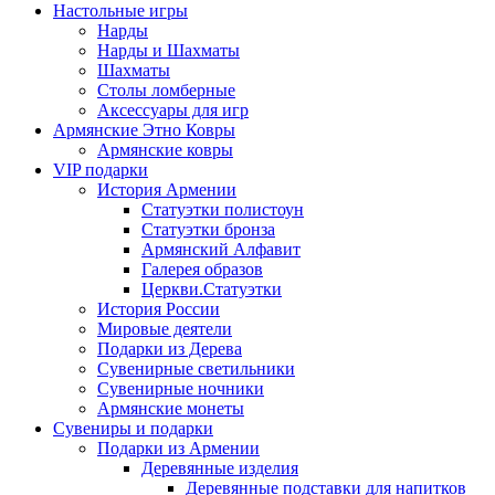
Настольные игры
Нарды
Нарды и Шахматы
Шахматы
Столы ломберные
Аксессуары для игр
Армянские Этно Ковры
Армянские ковры
VIP подарки
История Армении
Статуэтки полистоун
Статуэтки бронза
Армянский Алфавит
Галерея образов
Церкви.Статуэтки
История России
Мировые деятели
Подарки из Дерева
Сувенирные светильники
Сувенирные ночники
Армянские монеты
Сувениры и подарки
Подарки из Армении
Деревянные изделия
Деревянные подставки для напитков