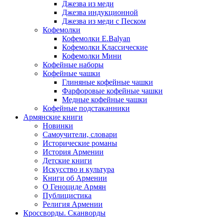
Джезва из меди
Джезва индукционной
Джезва из меди с Песком
Кофемолки
Кофемолки E.Balyan
Кофемолки Классические
Кофемолки Мини
Кофейные наборы
Кофейные чашки
Глиняные кофейные чашки
Фарфоровые кофейные чашки
Медные кофейные чашки
Кофейные подстаканники
Армянские книги
Новинки
Самоучители, словари
Исторические романы
История Армении
Детские книги
Иcкусство и культура
Книги об Армении
О Геноциде Армян
Публицистика
Религия Армении
Кроссворды. Сканворды