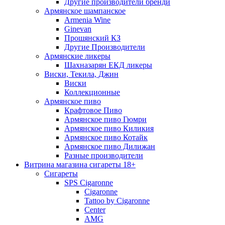
Другие производители бренди
Армянское шампанское
Armenia Wine
Ginevan
Прошянский КЗ
Другие Производители
Армянские ликеры
Шахназарян ЕКД ликеры
Виски, Текила, Джин
Виски
Коллекционные
Армянское пиво
Крафтовое Пиво
Армянское пиво Гюмри
Армянское пиво Киликия
Армянское пиво Котайк
Армянское пиво Дилижан
Разные производители
Витрина магазина сигареты 18+
Cигареты
SPS Cigaronne
Сigaronne
Tattoo by Cigaronne
Center
AMG