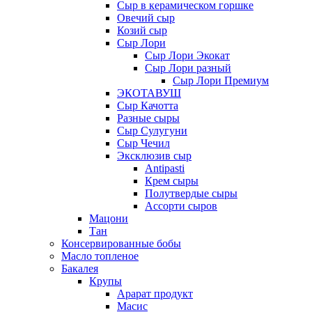
Сыр в керамическом горшке
Овечий сыр
Козий сыр
Сыр Лори
Сыр Лори Экокат
Сыр Лори разный
Сыр Лори Премиум
ЭКОТАВУШ
Сыр Качотта
Разные сыры
Сыр Сулугуни
Сыр Чечил
Эксклюзив сыр
Antipasti
Крем сыры
Полутвердые сыры
Ассорти сыров
Мацони
Тан
Консервированные бобы
Масло топленое
Бакалея
Крупы
Арарат продукт
Масис