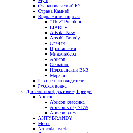
Муш
Степанакертский КЗ
Страна Камней
Водка миниатюрная
"Thiv" Premium
LIAREV
Artsakh New
Artsakh Brandy
Оганян
Прошянский
Миджнаберд
Abricon
Getnatoun
Иджеванский ВКЗ
Мараси
Разные производители
Русская водка
Дистилляты фруктовые; Бренди
Abricon
Abricon классика
Abricon в п/у NEW
Abricon в п/у
ANTYBRANDY
Morus
Armenian garden