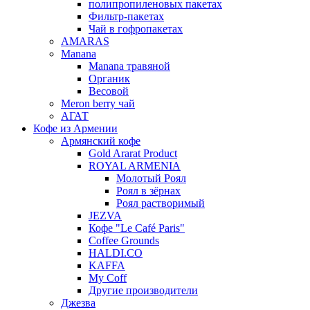
полипропиленовых пакетах
Фильтр-пакетах
Чай в гофропакетах
AMARAS
Manana
Manana травяной
Органик
Весовой
Meron berry чай
АГАТ
Кофе из Армении
Армянский кофе
Gold Ararat Product
ROYAL ARMENIA
Молотый Роял
Роял в зёрнах
Роял растворимый
JEZVA
Кофе "Le Café Paris"
Coffee Grounds
HALDI.CO
KAFFA
My Coff
Другие производители
Джезва