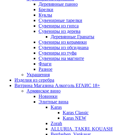
Деревянные панно
Брелки
Куклы
Сувенирные тарелки
Сувениры из гипса
Сувениры из дерева
Деревянные Гранаты
Сувениры из керамики
Сувениры из обсидиана
Сувениры из туфа
Сувениры на магните
Флаги
Разное
Украшения
Изделия из серебра
Витрина Магазина Алкоголь ЕГАИС 18+
Армянское вино
Новинки
Элитные вина
Karas
Karas Classic
Karas NEW
Zorah
ALLURIA. TAKRI. KOUASH
Berdashen. Vankasar