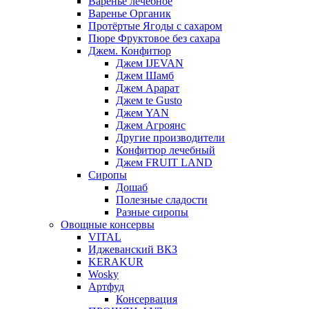
Варенье лечебное
Варенье Органик
Протёртые Ягоды с сахаром
Пюре Фруктовое без сахара
Джем. Конфитюр
Джем IJEVAN
Джем Шамб
Джем Арарат
Джем te Gusto
Джем YAN
Джем Агроянс
Другие производители
Конфитюр лечебный
Джем FRUIT LAND
Сиропы
Дошаб
Полезные сладости
Разные сиропы
Овощные консервы
VITAL
Иджеванский ВКЗ
KERAKUR
Wosky
Артфуд
Консервация