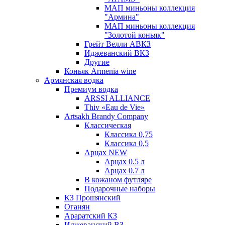
МАП миньоны коллекция
"Армина"
МАП миньоны коллекция
"Золотой коньяк"
Грейт Велли АВКЗ
Иджеванский ВКЗ
Другие
Коньяк Armenia wine
Армянская водка
Премиум водка
ARSSI ALLIANCE
Thiv «Eau de Vie»
Artsakh Brandy Company
Классическая
Классика 0,75
Классика 0,5
Арцах NEW
Арцах 0.5 л
Арцах 0.7 л
В кожаном футляре
Подарочные наборы
КЗ Прошянский
Оганян
Араратский КЗ
Иджеванский ВЗ