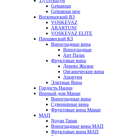
ТД Гетнатун
Getnatoun
Getnatoun new
Воскевазский ВЗ
VOSKEVAZ
ARARTUNI
VOSKEVAZ ELITE
Прошянский КЗ
Виноградные вина
Виноградные
Арт Палас
Фруктовые вина
Дерево Жизни
Органические вина
Арцруни
Элитные Вина
Гордость Нации
Винный дом Маран
Виноградные вина
Сувенирные вина
Фруктовые вина Маран
МАП
Noyan Tapan
Виноградные вина МАП
Фруктовые вина МАП