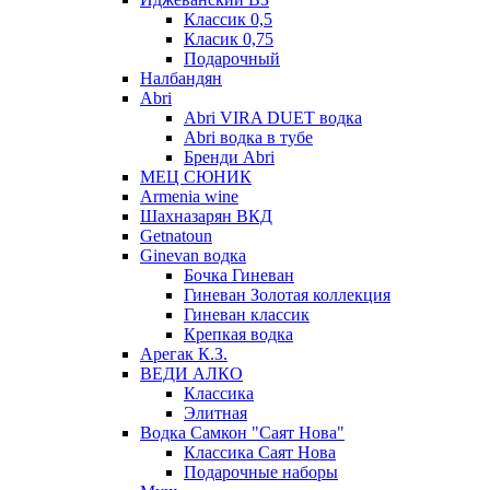
Классик 0,5
Класик 0,75
Подарочный
Налбандян
Abri
Abri VIRA DUET водка
Abri водка в тубе
Бренди Abri
МЕЦ СЮНИК
Armenia wine
Шахназарян ВКД
Getnatoun
Ginevan водка
Бочка Гиневан
Гиневан Золотая коллекция
Гиневан классик
Крепкая водка
Арегак К.З.
ВЕДИ АЛКО
Классика
Элитная
Водка Самкон "Саят Нова"
Классика Саят Нова
Подарочные наборы