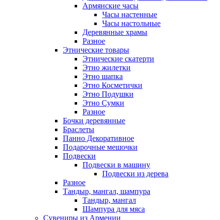
Армянские часы
Часы настенные
Часы настольные
Деревянные храмы
Разное
Этнические товары
Этнические скатерти
Этно жилетки
Этно шапка
Этно Косметички
Этно Подушки
Этно Сумки
Разное
Бочки деревянные
Браслеты
Панно Декоративное
Подарочные мешочки
Подвески
Подвески в машину
Подвески из дерева
Разное
Тандыр, мангал, шампура
Тандыр, мангал
Шампура для мяса
Сувениры из Армении