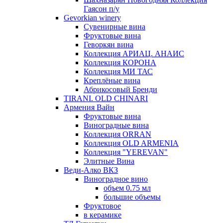
Гаясон п/у
Gevorkian winery
Сувенирные вина
Фруктовые вина
Геворкян вина
Коллекция АРИАЦ. АНАИС
Коллекция КОРОНА
Коллекция МИ ТАС
Креплёные вина
Абрикосовый Бренди
TIRANI. OLD CHINARI
Армения Вайн
Фруктовые вина
Виноградные вина
Коллекция ORRAN
Коллекция OLD ARMENIA
Коллекция "YEREVAN"
Элитные Вина
Веди-Алко ВКЗ
Виноградное вино
объем 0.75 мл
большие объемы
Фруктовое
в керамике