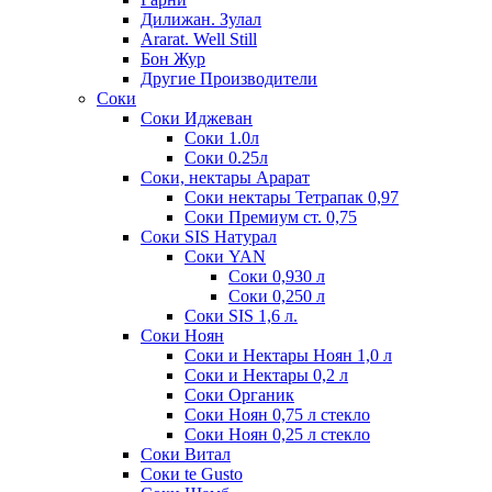
Дилижан. Зулал
Ararat. Well Still
Бон Жур
Другие Производители
Соки
Соки Иджеван
Соки 1.0л
Соки 0.25л
Соки, нектары Арарат
Соки нектары Тетрапак 0,97
Соки Премиум ст. 0,75
Соки SIS Натурал
Соки YAN
Соки 0,930 л
Соки 0,250 л
Соки SIS 1,6 л.
Соки Ноян
Соки и Нектары Ноян 1,0 л
Соки и Нектары 0,2 л
Соки Органик
Соки Ноян 0,75 л стекло
Соки Ноян 0,25 л стекло
Соки Витал
Соки te Gusto