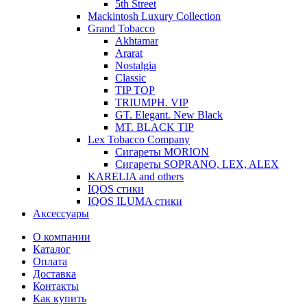
5th Street
Mackintosh Luxury Collection
Grand Tobacco
Akhtamar
Ararat
Nostalgia
Classic
TIP TOP
TRIUMPH. VIP
GT. Elegant. New Black
MT. BLACK TIP
Lex Tobacco Company
Сигареты MORION
Сигареты SOPRANO, LEX, ALEX
KARELIA and others
IQOS стики
IQOS ILUMA стики
Аксессуары
О компании
Каталог
Оплата
Доставка
Контакты
Как купить