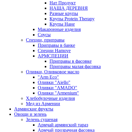
Нат Продукт
НАША ДЕРЕВНЯ
Разные крупы
Крупы Protein Therapy
Крупы Нане
Макаронные изделия
Соусы
Специи, приправы
Приправы в банке
Специи Hamove
АРМСПЕЦИИ
Приправы в фасовке
Приправы малая фасовка
Оливки, Оливковое масло
"Arm Eco"
Оливки "Aiello"
Оливки "AMADO"
Оливки "Armenium"
Хлебобулочные изделия
Мед из Армении
Армянские фрукты
Овощи и зелень
Зелень сушеная
Армчай армянский тараз
Армчай прозрачная фасовка