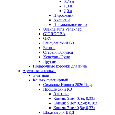
0,75 л
1,0 л
2,0 л
Пиросмани
Ахашени
Премиальное вино
Usakhelauris Venakhebi
GIORGOBA
GRV
Баисубанский ВЗ
Батоно
Старый Тбилиси
Хевсури / Руно
Другие
Подарочные коробки для вина
Армянский коньяк
Элитный
Коньяк сувенирный
Символы Нового 2026 Года
Прошянский КЗ
Элитные
Коньяк 5 лет 0,5л; 0,33л
Коньяк 5 лет 0,25л; 0,18л
Коньяк 7 лет 0,5л; 0,33л
Шахназарян ВКД