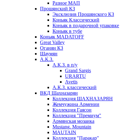
Разное МАП
Прошянский КЗ
Эксклюзив Прошянского КЗ
Коньяк Классический
Коньяк в подарочной упаковке
Коньяк в тубе
Коньяк MADATOFF
Great Valley
Оганян КЗ
Шаумян
А.К.З.
А.К.З. в п/у
Grand Sargis
URARTU
Avetis
А.К.З. классический
ВКД Шахназарян
Коллекция ШАХНАЗАРЯН
Жемчужина Армении
Коллекция Гаясон
Коллекция "Премиум"
Армянская мозаика
Mustang. Mountain
MAUTAIN
Коллекция "Паракар"