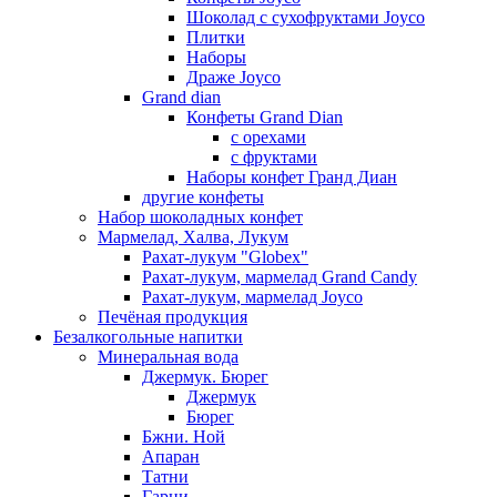
Шоколад с сухофруктами Joyco
Плитки
Наборы
Драже Joyco
Grand dian
Конфеты Grand Dian
с орехами
с фруктами
Наборы конфет Гранд Диан
другие конфеты
Набор шоколадных конфет
Мармелад, Халва, Лукум
Рахат-лукум "Globex"
Рахат-лукум, мармелад Grand Candy
Рахат-лукум, мармелад Joyco
Печёная продукция
Безалкогольные напитки
Минеральная вода
Джермук. Бюрег
Джермук
Бюрег
Бжни. Ной
Апаран
Татни
Гарни