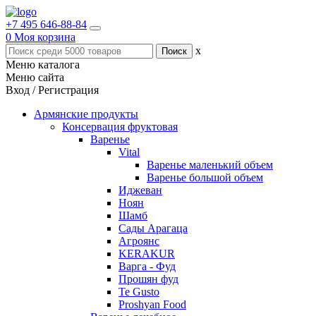
+7 495 646-88-84
0
Моя корзина
x
Меню каталога
Меню сайта
Вход / Регистрация
Армянские продукты
Консервация фруктовая
Варенье
Vital
Варенье маленький объем
Варенье большой объем
Иджеван
Ноян
Шамб
Сады Арагаца
Агроянс
KERAKUR
Варга - Фуд
Прошян фуд
Te Gusto
Proshyan Food