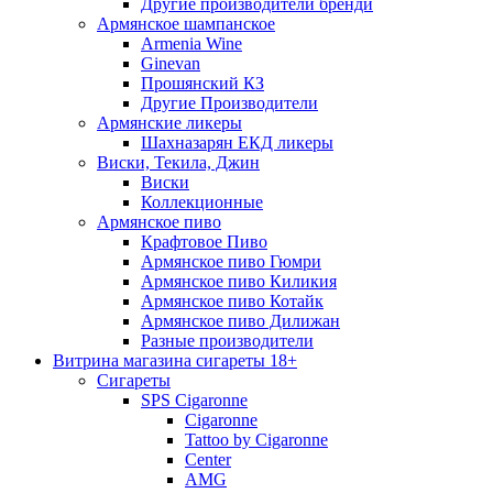
Другие производители бренди
Армянское шампанское
Armenia Wine
Ginevan
Прошянский КЗ
Другие Производители
Армянские ликеры
Шахназарян ЕКД ликеры
Виски, Текила, Джин
Виски
Коллекционные
Армянское пиво
Крафтовое Пиво
Армянское пиво Гюмри
Армянское пиво Киликия
Армянское пиво Котайк
Армянское пиво Дилижан
Разные производители
Витрина магазина сигареты 18+
Cигареты
SPS Cigaronne
Сigaronne
Tattoo by Cigaronne
Center
AMG