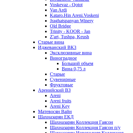
Voskevaz - Qotot
Van Ardi
Kataro.Hin Areni.Voskeni
Jraghatspanyan Winery
Old Bridge
Trinity - KOOR - Jan
Z'art, Tushpa, Keush
Старые вина
Иджеванский ВК3
Эксклюзивные вина
Виноградное
Большой объем
Вина 0,75 л
Старые
Сувенирные
Фруктовые
Аренийский ВЗ
Areni
Areni fruits
Areni Key
Матевосян Вайн
Шахназарян ЕКД
Шахназарян Коллекция Гаясон
Шахназарян Коллекция Гаясон п/у
Шахназарян Новогодняя Коллекция