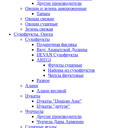
Другие производители
Овощи и зелень замороженные
Tamara
Овощи свежие
Овощи сушеные
Зелень свежая
Сухофрукты. Орехи
Сухофрукты
Подарочная фасовка
Вкус Араратской Долины
IJEVAN Сухофрукты
AREGI
Фрукты сушеные
Наборы из сухофруктов
Чипсы фруктовые
Разное
Алани
Алани весовой
Цукаты
Цукаты "Циацан Ани"
Цукаты "другое"
Чурчхела
Другие производители
Чурчела Дары Армении
Сушеные ягоды