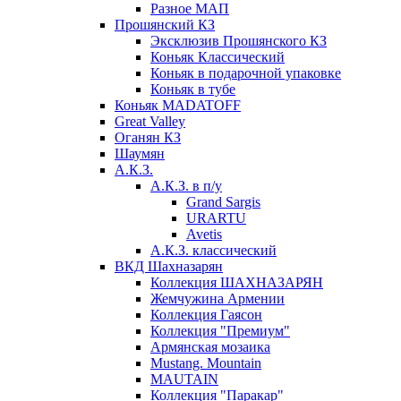
Разное МАП
Прошянский КЗ
Эксклюзив Прошянского КЗ
Коньяк Классический
Коньяк в подарочной упаковке
Коньяк в тубе
Коньяк MADATOFF
Great Valley
Оганян КЗ
Шаумян
А.К.З.
А.К.З. в п/у
Grand Sargis
URARTU
Avetis
А.К.З. классический
ВКД Шахназарян
Коллекция ШАХНАЗАРЯН
Жемчужина Армении
Коллекция Гаясон
Коллекция "Премиум"
Армянская мозаика
Mustang. Mountain
MAUTAIN
Коллекция "Паракар"