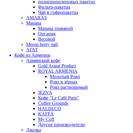
полипропиленовых пакетах
Фильтр-пакетах
Чай в гофропакетах
AMARAS
Manana
Manana травяной
Органик
Весовой
Meron berry чай
АГАТ
Кофе из Армении
Армянский кофе
Gold Ararat Product
ROYAL ARMENIA
Молотый Роял
Роял в зёрнах
Роял растворимый
JEZVA
Кофе "Le Café Paris"
Coffee Grounds
HALDI.CO
KAFFA
My Coff
Другие производители
Джезва