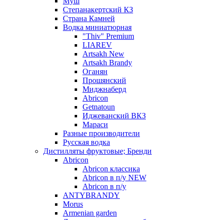
Муш
Степанакертский КЗ
Страна Камней
Водка миниатюрная
"Thiv" Premium
LIAREV
Artsakh New
Artsakh Brandy
Оганян
Прошянский
Миджнаберд
Abricon
Getnatoun
Иджеванский ВКЗ
Мараси
Разные производители
Русская водка
Дистилляты фруктовые; Бренди
Abricon
Abricon классика
Abricon в п/у NEW
Abricon в п/у
ANTYBRANDY
Morus
Armenian garden