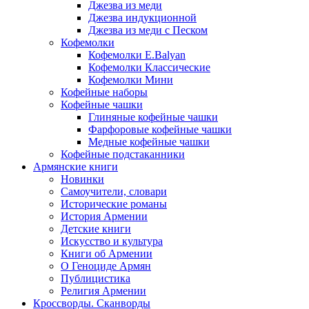
Джезва из меди
Джезва индукционной
Джезва из меди с Песком
Кофемолки
Кофемолки E.Balyan
Кофемолки Классические
Кофемолки Мини
Кофейные наборы
Кофейные чашки
Глиняные кофейные чашки
Фарфоровые кофейные чашки
Медные кофейные чашки
Кофейные подстаканники
Армянские книги
Новинки
Самоучители, словари
Исторические романы
История Армении
Детские книги
Иcкусство и культура
Книги об Армении
О Геноциде Армян
Публицистика
Религия Армении
Кроссворды. Сканворды