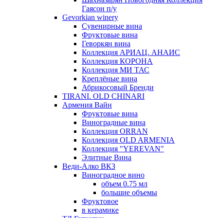
Гаясон п/у
Gevorkian winery
Сувенирные вина
Фруктовые вина
Геворкян вина
Коллекция АРИАЦ. АНАИС
Коллекция КОРОНА
Коллекция МИ ТАС
Креплёные вина
Абрикосовый Бренди
TIRANI. OLD CHINARI
Армения Вайн
Фруктовые вина
Виноградные вина
Коллекция ORRAN
Коллекция OLD ARMENIA
Коллекция "YEREVAN"
Элитные Вина
Веди-Алко ВКЗ
Виноградное вино
объем 0.75 мл
большие объемы
Фруктовое
в керамике