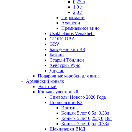
0,75 л
1,0 л
2,0 л
Пиросмани
Ахашени
Премиальное вино
Usakhelauris Venakhebi
GIORGOBA
GRV
Баисубанский ВЗ
Батоно
Старый Тбилиси
Хевсури / Руно
Другие
Подарочные коробки для вина
Армянский коньяк
Элитный
Коньяк сувенирный
Символы Нового 2026 Года
Прошянский КЗ
Элитные
Коньяк 5 лет 0,5л; 0,33л
Коньяк 5 лет 0,25л; 0,18л
Коньяк 7 лет 0,5л; 0,33л
Шахназарян ВКД