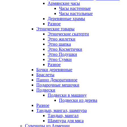
Армянские часы
Часы настенные
Часы настольные
Деревянные храмы
Разное
Этнические товары
Этнические скатерти
Этно жилетки
Этно шапка
Этно Косметички
Этно Подушки
Этно Сумки
Разное
Бочки деревянные
Браслеты
Панно Декоративное
Подарочные мешочки
Подвески
Подвески в машину
Подвески из дерева
Разное
Тандыр, мангал, шампура
Тандыр, мангал
Шампура для мяса
Сувениры из Армении