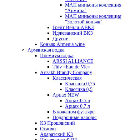
МАП миньоны коллекция
"Армина"
МАП миньоны коллекция
"Золотой коньяк"
Грейт Велли АВКЗ
Иджеванский ВКЗ
Другие
Коньяк Armenia wine
Армянская водка
Премиум водка
ARSSI ALLIANCE
Thiv «Eau de Vie»
Artsakh Brandy Company
Классическая
Классика 0,75
Классика 0,5
Арцах NEW
Арцах 0.5 л
Арцах 0.7 л
В кожаном футляре
Подарочные наборы
КЗ Прошянский
Оганян
Араратский КЗ
Иджеванский ВЗ