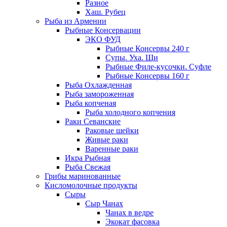
Разное
Хаш. Рубец
Рыба из Армении
Рыбные Консервации
ЭКО ФУД
Рыбные Консервы 240 г
Супы. Уха. Щи
Рыбные Филе-кусочки. Суфле
Рыбные Консервы 160 г
Рыба Охлажденная
Рыба замороженная
Рыба копченая
Рыба холодного копчения
Раки Севанские
Раковые шейки
Живые раки
Варенные раки
Икра Рыбная
Рыба Свежая
Грибы маринованные
Кисломолочные продукты
Сыры
Сыр Чанах
Чанах в ведре
Экокат фасовка