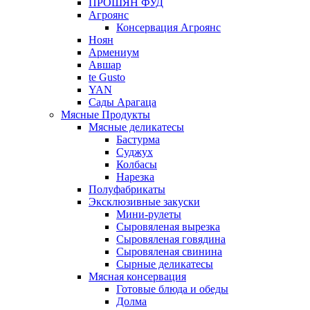
ПРОШЯН ФУД
Агроянс
Консервация Агроянс
Ноян
Армениум
Авшар
te Gusto
YAN
Сады Арагаца
Мясные Продукты
Мясные деликатесы
Бастурма
Суджух
Колбасы
Нарезка
Полуфабрикаты
Эксклюзивные закуски
Мини-рулеты
Сыровяленая вырезка
Сыровяленая говядина
Сыровяленая свинина
Сырные деликатесы
Мясная консервация
Готовые блюда и обеды
Долма