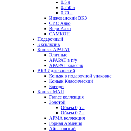
0,5 л
0,250 л
0,70 л
Иджеванский ВКЗ
СИС Алко
Веди Алко
САМКОН
Подарочный
Эксклюзив
Коньяк АРАРАТ
Элитные
АРАРАТ в п/у
АРАРАТ классик
ВКЗ Иджеванский
Коньяк в подарочной упаковке
Коньяк Классический
Бренди
Коньяк МАП
France коллекция
Золотой
Объем 0,5 л
Объем 0,7 л
АРМА коллекция
Горная Армения
Айвазовский