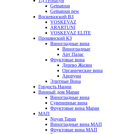
ТД Гетнатун
Getnatoun
Getnatoun new
Воскевазский ВЗ
VOSKEVAZ
ARARTUNI
VOSKEVAZ ELITE
Прошянский КЗ
Виноградные вина
Виноградные
Арт Палас
Фруктовые вина
Дерево Жизни
Органические вина
Арцруни
Элитные Вина
Гордость Нации
Винный дом Маран
Виноградные вина
Сувенирные вина
Фруктовые вина Маран
МАП
Noyan Tapan
Виноградные вина МАП
Фруктовые вина МАП