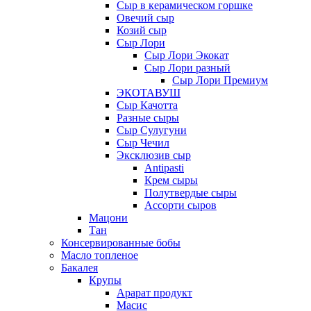
Сыр в керамическом горшке
Овечий сыр
Козий сыр
Сыр Лори
Сыр Лори Экокат
Сыр Лори разный
Сыр Лори Премиум
ЭКОТАВУШ
Сыр Качотта
Разные сыры
Сыр Сулугуни
Сыр Чечил
Эксклюзив сыр
Antipasti
Крем сыры
Полутвердые сыры
Ассорти сыров
Мацони
Тан
Консервированные бобы
Масло топленое
Бакалея
Крупы
Арарат продукт
Масис