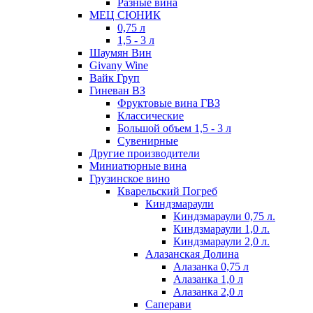
Разные вина
МЕЦ СЮНИК
0,75 л
1,5 - 3 л
Шаумян Вин
Givany Wine
Вайк Груп
Гиневан ВЗ
Фруктовые вина ГВЗ
Классические
Большой объем 1,5 - 3 л
Сувенирные
Другие производители
Миниатюрные вина
Грузинское вино
Кварельский Погреб
Киндзмараули
Киндзмараули 0,75 л.
Киндзмараули 1,0 л.
Киндзмараули 2,0 л.
Алазанская Долина
Алазанка 0,75 л
Алазанка 1,0 л
Алазанка 2,0 л
Саперави