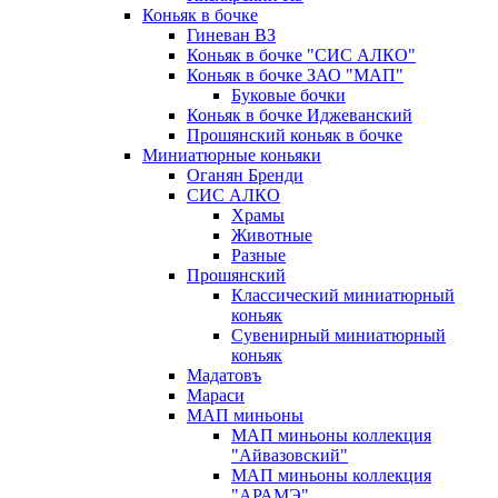
Коньяк в бочке
Гиневан ВЗ
Коньяк в бочке "СИС АЛКО"
Коньяк в бочке ЗАО "МАП"
Буковые бочки
Коньяк в бочке Иджеванский
Прошянский коньяк в бочке
Миниатюрные коньяки
Оганян Бренди
СИС АЛКО
Храмы
Животные
Разные
Прошянский
Классический миниатюрный
коньяк
Сувенирный миниатюрный
коньяк
Мадатовъ
Мараси
МАП миньоны
МАП миньоны коллекция
"Айвазовский"
МАП миньоны коллекция
"АРАМЭ"