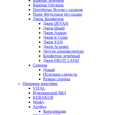
Варенье лечебное
Варенье Органик
Протёртые Ягоды с сахаром
Пюре Фруктовое без сахара
Джем. Конфитюр
Джем IJEVAN
Джем Шамб
Джем Арарат
Джем te Gusto
Джем YAN
Джем Агроянс
Другие производители
Конфитюр лечебный
Джем FRUIT LAND
Сиропы
Дошаб
Полезные сладости
Разные сиропы
Овощные консервы
VITAL
Иджеванский ВКЗ
KERAKUR
Wosky
Артфуд
Консервация