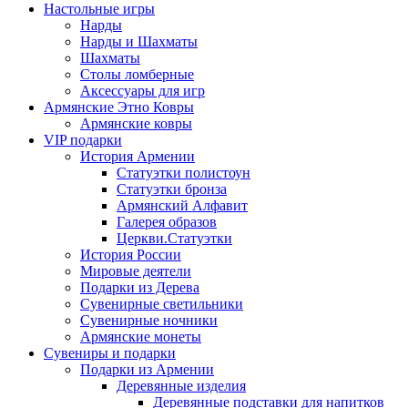
Настольные игры
Нарды
Нарды и Шахматы
Шахматы
Столы ломберные
Аксессуары для игр
Армянские Этно Ковры
Армянские ковры
VIP подарки
История Армении
Статуэтки полистоун
Статуэтки бронза
Армянский Алфавит
Галерея образов
Церкви.Статуэтки
История России
Мировые деятели
Подарки из Дерева
Сувенирные светильники
Сувенирные ночники
Армянские монеты
Сувениры и подарки
Подарки из Армении
Деревянные изделия
Деревянные подставки для напитков