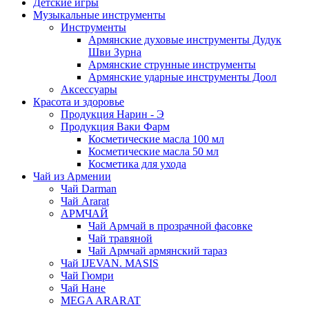
Детские игры
Музыкальные инструменты
Инструменты
Армянские духовые инструменты Дудук
Шви Зурна
Армянские струнные инструменты
Армянские ударные инструменты Доол
Аксессуары
Красота и здоровье
Продукция Нарин - Э
Продукция Ваки Фарм
Косметические масла 100 мл
Косметические масла 50 мл
Косметика для ухода
Чай из Армении
Чай Darman
Чай Ararat
АРМЧАЙ
Чай Армчай в прозрачной фасовке
Чай травяной
Чай Армчай армянский тараз
Чай IJEVAN. MASIS
Чай Гюмри
Чай Нане
MEGA ARARAT