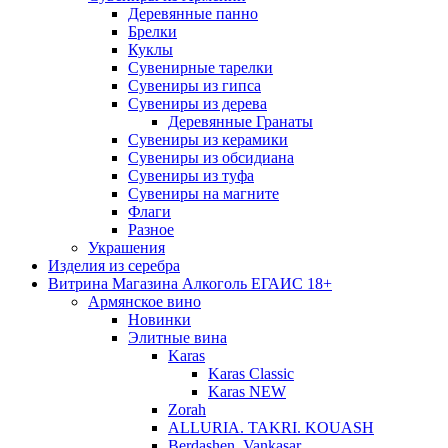
Деревянные панно
Брелки
Куклы
Сувенирные тарелки
Сувениры из гипса
Сувениры из дерева
Деревянные Гранаты
Сувениры из керамики
Сувениры из обсидиана
Сувениры из туфа
Сувениры на магните
Флаги
Разное
Украшения
Изделия из серебра
Витрина Магазина Алкоголь ЕГАИС 18+
Армянское вино
Новинки
Элитные вина
Karas
Karas Classic
Karas NEW
Zorah
ALLURIA. TAKRI. KOUASH
Berdashen. Vankasar