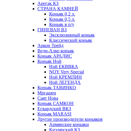
Арегак КЗ
СТРАНА КАМНЕЙ
Коньяк 0,2 л.
Коньяк 0,5 л.
Коньяк в п/у
ГИНЕВАН ВЗ
Эксклюзивный коньяк
Классический коньяк
Аркон Трейд
Веди-Алко коньяк
Коньяк АРАДИС
Коньяк Ной
Ной ЕКВВКА
NOY Very Special
Ной КРЕМЛИН
Ной ЛЕГЕНДА
Коньяк ТАВИНКО
Мргашен
Саят Нова
Коньяк САМКОН
Егвардский ВКЗ
Коньяк MARASI
Другие производители коньяков
Армянские коньяки
Кизлярский КЗ