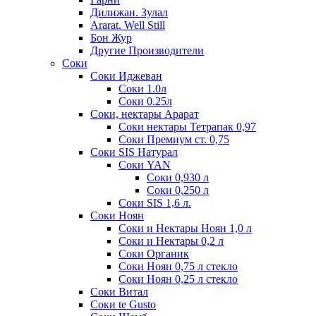
Дилижан. Зулал
Ararat. Well Still
Бон Жур
Другие Производители
Соки
Соки Иджеван
Соки 1.0л
Соки 0.25л
Соки, нектары Арарат
Соки нектары Тетрапак 0,97
Соки Премиум ст. 0,75
Соки SIS Натурал
Соки YAN
Соки 0,930 л
Соки 0,250 л
Соки SIS 1,6 л.
Соки Ноян
Соки и Нектары Ноян 1,0 л
Соки и Нектары 0,2 л
Соки Органик
Соки Ноян 0,75 л стекло
Соки Ноян 0,25 л стекло
Соки Витал
Соки te Gusto