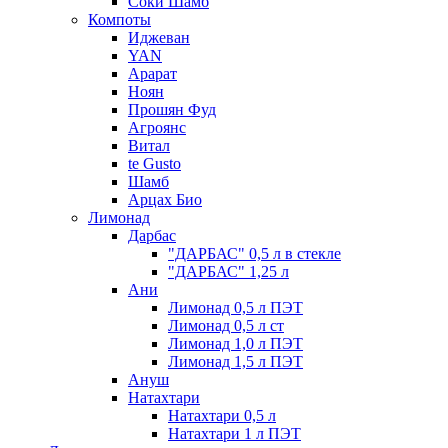
Соки Шамб
Компоты
Иджеван
YAN
Арарат
Ноян
Прошян Фуд
Агроянс
Витал
te Gusto
Шамб
Арцах Био
Лимонад
Дарбас
"ДАРБАС" 0,5 л в стекле
"ДАРБАС" 1,25 л
Ани
Лимонад 0,5 л ПЭТ
Лимонад 0,5 л ст
Лимонад 1,0 л ПЭТ
Лимонад 1,5 л ПЭТ
Ануш
Натахтари
Натахтари 0,5 л
Натахтари 1 л ПЭТ