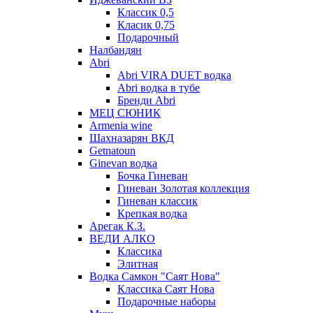
Классик 0,5
Класик 0,75
Подарочный
Налбандян
Abri
Abri VIRA DUET водка
Abri водка в тубе
Бренди Abri
МЕЦ СЮНИК
Armenia wine
Шахназарян ВКД
Getnatoun
Ginevan водка
Бочка Гиневан
Гиневан Золотая коллекция
Гиневан классик
Крепкая водка
Арегак К.З.
ВЕДИ АЛКО
Классика
Элитная
Водка Самкон "Саят Нова"
Классика Саят Нова
Подарочные наборы