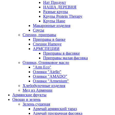
Нат Продукт
НАША ДЕРЕВНЯ
Разные крупы
Крупы Protein Therapy
Крупы Нане
Макаронные изделия
Соусы
Специи, приправы
Приправы в банке
Специи Hamove
АРМСПЕЦИИ
Приправы в фасовке
Приправы малая фасовка
Оливки, Оливковое масло
"Arm Eco"
Оливки "Aiello"
Оливки "AMADO"
Оливки "Armenium"
Хлебобулочные изделия
Мед из Армении
Армянские фрукты
Овощи и зелень
Зелень сушеная
Армчай армянский тараз
Армчай прозрачная фасовка