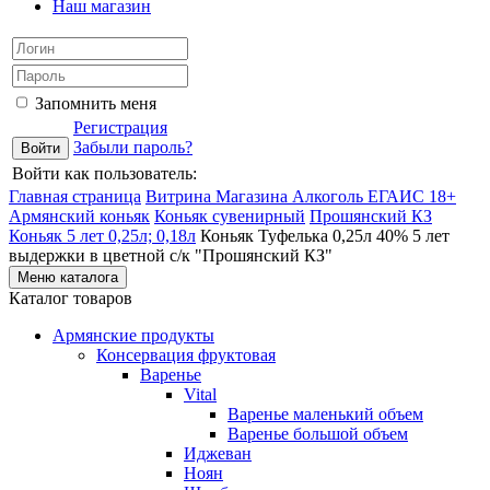
Наш магазин
Запомнить меня
Регистрация
Забыли пароль?
Войти как пользователь:
Главная страница
Витрина Магазина Алкоголь ЕГАИС 18+
Армянский коньяк
Коньяк сувенирный
Прошянский КЗ
Коньяк 5 лет 0,25л; 0,18л
Коньяк Туфелька 0,25л 40% 5 лет
выдержки в цветной с/к "Прошянский КЗ"
Меню каталога
Каталог товаров
Армянские продукты
Консервация фруктовая
Варенье
Vital
Варенье маленький объем
Варенье большой объем
Иджеван
Ноян