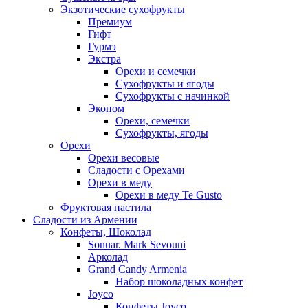
Экзотические сухофрукты
Премиум
Гифт
Гурмэ
Экстра
Орехи и семечки
Сухофрукты и ягоды
Сухофрукты с начинкой
Эконом
Орехи, семечки
Сухофрукты, ягоды
Орехи
Орехи весовые
Сладости с Орехами
Орехи в меду
Орехи в меду Te Gusto
Фруктовая пастила
Сладости из Армении
Конфеты, Шоколад
Sonuar. Mark Sevouni
Арколад
Grand Candy Armenia
Набор шоколадных конфет
Joyco
Конфеты Joyco