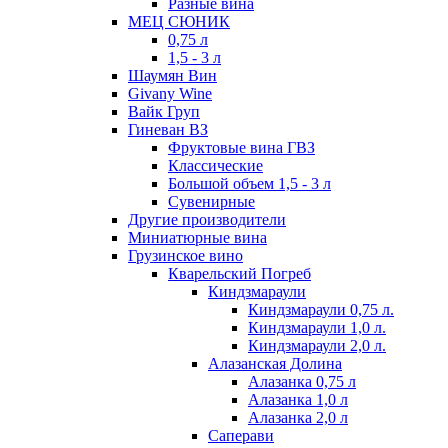
Разные вина
МЕЦ СЮНИК
0,75 л
1,5 - 3 л
Шаумян Вин
Givany Wine
Вайк Груп
Гиневан ВЗ
Фруктовые вина ГВЗ
Классические
Большой объем 1,5 - 3 л
Сувенирные
Другие производители
Миниатюрные вина
Грузинское вино
Кварельский Погреб
Киндзмараули
Киндзмараули 0,75 л.
Киндзмараули 1,0 л.
Киндзмараули 2,0 л.
Алазанская Долина
Алазанка 0,75 л
Алазанка 1,0 л
Алазанка 2,0 л
Саперави