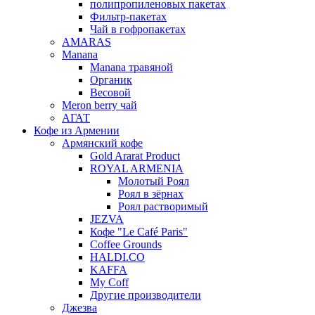
полипропиленовых пакетах
Фильтр-пакетах
Чай в гофропакетах
AMARAS
Manana
Manana травяной
Органик
Весовой
Meron berry чай
АГАТ
Кофе из Армении
Армянский кофе
Gold Ararat Product
ROYAL ARMENIA
Молотый Роял
Роял в зёрнах
Роял растворимый
JEZVA
Кофе "Le Café Paris"
Coffee Grounds
HALDI.CO
KAFFA
My Coff
Другие производители
Джезва