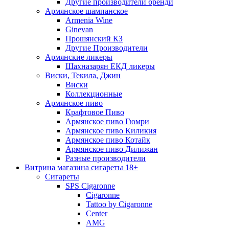
Другие производители бренди
Армянское шампанское
Armenia Wine
Ginevan
Прошянский КЗ
Другие Производители
Армянские ликеры
Шахназарян ЕКД ликеры
Виски, Текила, Джин
Виски
Коллекционные
Армянское пиво
Крафтовое Пиво
Армянское пиво Гюмри
Армянское пиво Киликия
Армянское пиво Котайк
Армянское пиво Дилижан
Разные производители
Витрина магазина сигареты 18+
Cигареты
SPS Cigaronne
Сigaronne
Tattoo by Cigaronne
Center
AMG