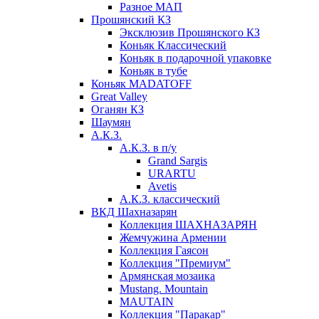
Разное МАП
Прошянский КЗ
Эксклюзив Прошянского КЗ
Коньяк Классический
Коньяк в подарочной упаковке
Коньяк в тубе
Коньяк MADATOFF
Great Valley
Оганян КЗ
Шаумян
А.К.З.
А.К.З. в п/у
Grand Sargis
URARTU
Avetis
А.К.З. классический
ВКД Шахназарян
Коллекция ШАХНАЗАРЯН
Жемчужина Армении
Коллекция Гаясон
Коллекция "Премиум"
Армянская мозаика
Mustang. Mountain
MAUTAIN
Коллекция "Паракар"