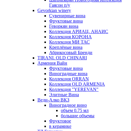
Гаясон п/у
Gevorkian winery
Сувенирные вина
Фруктовые вина
Геворкян вина
Коллекция АРИАЦ. АНАИС
Коллекция КОРОНА
Коллекция МИ ТАС
Креплёные вина
Абрикосовый Бренди
TIRANI. OLD CHINARI
Армения Вайн
Фруктовые вина
Виноградные вина
Коллекция ORRAN
Коллекция OLD ARMENIA
Коллекция "YEREVAN"
Элитные Вина
Веди-Алко ВКЗ
Виноградное вино
объем 0.75 мл
большие объемы
Фруктовое
в керамике