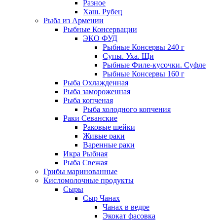
Разное
Хаш. Рубец
Рыба из Армении
Рыбные Консервации
ЭКО ФУД
Рыбные Консервы 240 г
Супы. Уха. Щи
Рыбные Филе-кусочки. Суфле
Рыбные Консервы 160 г
Рыба Охлажденная
Рыба замороженная
Рыба копченая
Рыба холодного копчения
Раки Севанские
Раковые шейки
Живые раки
Варенные раки
Икра Рыбная
Рыба Свежая
Грибы маринованные
Кисломолочные продукты
Сыры
Сыр Чанах
Чанах в ведре
Экокат фасовка