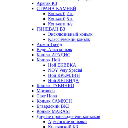
Арегак КЗ
СТРАНА КАМНЕЙ
Коньяк 0,2 л.
Коньяк 0,5 л.
Коньяк в п/у
ГИНЕВАН ВЗ
Эксклюзивный коньяк
Классический коньяк
Аркон Трейд
Веди-Алко коньяк
Коньяк АРАДИС
Коньяк Ной
Ной ЕКВВКА
NOY Very Special
Ной КРЕМЛИН
Ной ЛЕГЕНДА
Коньяк ТАВИНКО
Мргашен
Саят Нова
Коньяк САМКОН
Егвардский ВКЗ
Коньяк MARASI
Другие производители коньяков
Армянские коньяки
Кизлярский КЗ