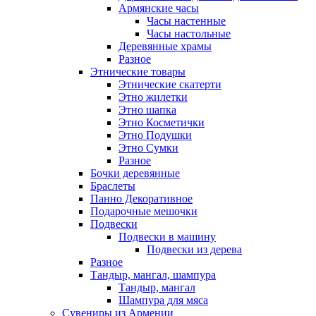
Армянские часы
Часы настенные
Часы настольные
Деревянные храмы
Разное
Этнические товары
Этнические скатерти
Этно жилетки
Этно шапка
Этно Косметички
Этно Подушки
Этно Сумки
Разное
Бочки деревянные
Браслеты
Панно Декоративное
Подарочные мешочки
Подвески
Подвески в машину
Подвески из дерева
Разное
Тандыр, мангал, шампура
Тандыр, мангал
Шампура для мяса
Сувениры из Армении