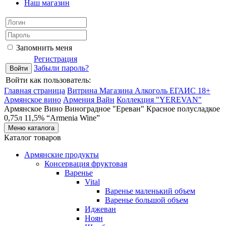
Наш магазин
Запомнить меня
Регистрация
Забыли пароль?
Войти как пользователь:
Главная страница
Витрина Магазина Алкоголь ЕГАИС 18+
Армянское вино
Армения Вайн
Коллекция "YEREVAN"
Армянское Вино Виноградное "Ереван" Красное полусладкое
0,75л 11,5% “Armenia Wine”
Меню каталога
Каталог товаров
Армянские продукты
Консервация фруктовая
Варенье
Vital
Варенье маленький объем
Варенье большой объем
Иджеван
Ноян