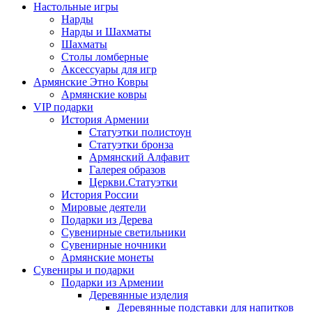
Настольные игры
Нарды
Нарды и Шахматы
Шахматы
Столы ломберные
Аксессуары для игр
Армянские Этно Ковры
Армянские ковры
VIP подарки
История Армении
Статуэтки полистоун
Статуэтки бронза
Армянский Алфавит
Галерея образов
Церкви.Статуэтки
История России
Мировые деятели
Подарки из Дерева
Сувенирные светильники
Сувенирные ночники
Армянские монеты
Сувениры и подарки
Подарки из Армении
Деревянные изделия
Деревянные подставки для напитков