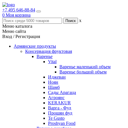
+7 495 646-88-84
0
Моя корзина
x
Меню каталога
Меню сайта
Вход / Регистрация
Армянские продукты
Консервация фруктовая
Варенье
Vital
Варенье маленький объем
Варенье большой объем
Иджеван
Ноян
Шамб
Сады Арагаца
Агроянс
KERAKUR
Варга - Фуд
Прошян фуд
Te Gusto
Proshyan Food