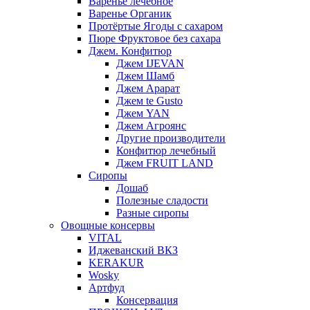
Варенье лечебное
Варенье Органик
Протёртые Ягоды с сахаром
Пюре Фруктовое без сахара
Джем. Конфитюр
Джем IJEVAN
Джем Шамб
Джем Арарат
Джем te Gusto
Джем YAN
Джем Агроянс
Другие производители
Конфитюр лечебный
Джем FRUIT LAND
Сиропы
Дошаб
Полезные сладости
Разные сиропы
Овощные консервы
VITAL
Иджеванский ВКЗ
KERAKUR
Wosky
Артфуд
Консервация