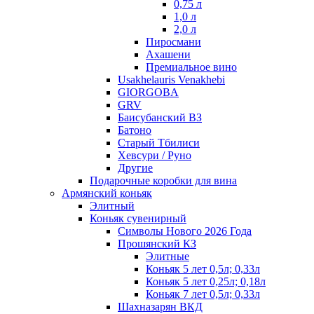
0,75 л
1,0 л
2,0 л
Пиросмани
Ахашени
Премиальное вино
Usakhelauris Venakhebi
GIORGOBA
GRV
Баисубанский ВЗ
Батоно
Старый Тбилиси
Хевсури / Руно
Другие
Подарочные коробки для вина
Армянский коньяк
Элитный
Коньяк сувенирный
Символы Нового 2026 Года
Прошянский КЗ
Элитные
Коньяк 5 лет 0,5л; 0,33л
Коньяк 5 лет 0,25л; 0,18л
Коньяк 7 лет 0,5л; 0,33л
Шахназарян ВКД