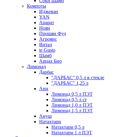
Соки Шамб
Компоты
Иджеван
YAN
Арарат
Ноян
Прошян Фуд
Агроянс
Витал
te Gusto
Шамб
Арцах Био
Лимонад
Дарбас
"ДАРБАС" 0,5 л в стекле
"ДАРБАС" 1,25 л
Ани
Лимонад 0,5 л ПЭТ
Лимонад 0,5 л ст
Лимонад 1,0 л ПЭТ
Лимонад 1,5 л ПЭТ
Ануш
Натахтари
Натахтари 0,5 л
Натахтари 1 л ПЭТ