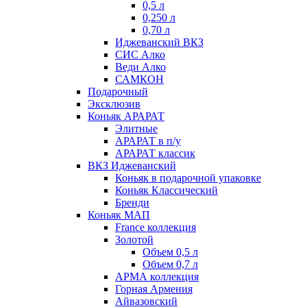
0,5 л
0,250 л
0,70 л
Иджеванский ВКЗ
СИС Алко
Веди Алко
САМКОН
Подарочный
Эксклюзив
Коньяк АРАРАТ
Элитные
АРАРАТ в п/у
АРАРАТ классик
ВКЗ Иджеванский
Коньяк в подарочной упаковке
Коньяк Классический
Бренди
Коньяк МАП
France коллекция
Золотой
Объем 0,5 л
Объем 0,7 л
АРМА коллекция
Горная Армения
Айвазовский