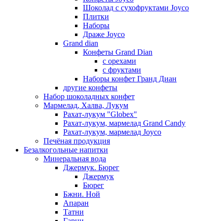
Шоколад с сухофруктами Joyco
Плитки
Наборы
Драже Joyco
Grand dian
Конфеты Grand Dian
с орехами
с фруктами
Наборы конфет Гранд Диан
другие конфеты
Набор шоколадных конфет
Мармелад, Халва, Лукум
Рахат-лукум "Globex"
Рахат-лукум, мармелад Grand Candy
Рахат-лукум, мармелад Joyco
Печёная продукция
Безалкогольные напитки
Минеральная вода
Джермук. Бюрег
Джермук
Бюрег
Бжни. Ной
Апаран
Татни
Гарни