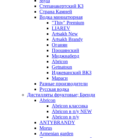
Муш
Степанакертский КЗ
Страна Камней
Водка миниатюрная
"Thiv" Premium
LIAREV
Artsakh New
Artsakh Brandy
Оганян
Прошянский
Миджнаберд
Abricon
Getnatoun
Иджеванский ВКЗ
Мараси
Разные производители
Русская водка
Дистилляты фруктовые; Бренди
Abricon
Abricon классика
Abricon в п/у NEW
Abricon в п/у
ANTYBRANDY
Morus
Armenian garden