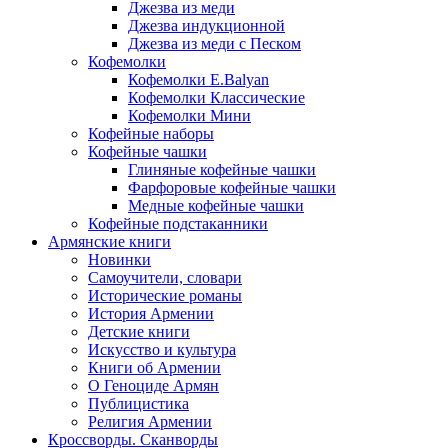
Джезва из меди
Джезва индукционной
Джезва из меди с Песком
Кофемолки
Кофемолки E.Balyan
Кофемолки Классические
Кофемолки Мини
Кофейные наборы
Кофейные чашки
Глиняные кофейные чашки
Фарфоровые кофейные чашки
Медные кофейные чашки
Кофейные подстаканники
Армянские книги
Новинки
Самоучители, словари
Исторические романы
История Армении
Детские книги
Иcкусство и культура
Книги об Армении
О Геноциде Армян
Публицистика
Религия Армении
Кроссворды. Сканворды