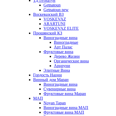
ТД Гетнатун
Getnatoun
Getnatoun new
Воскевазский ВЗ
VOSKEVAZ
ARARTUNI
VOSKEVAZ ELITE
Прошянский КЗ
Виноградные вина
Виноградные
Арт Палас
Фруктовые вина
Дерево Жизни
Органические вина
Арцруни
Элитные Вина
Гордость Нации
Винный дом Маран
Виноградные вина
Сувенирные вина
Фруктовые вина Маран
МАП
Noyan Tapan
Виноградные вина МАП
Фруктовые вина МАП