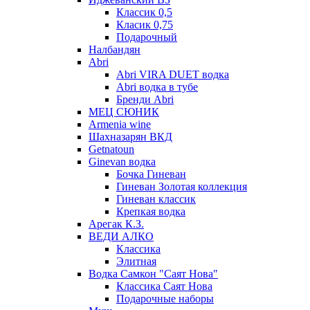
Классик 0,5
Класик 0,75
Подарочный
Налбандян
Abri
Abri VIRA DUET водка
Abri водка в тубе
Бренди Abri
МЕЦ СЮНИК
Armenia wine
Шахназарян ВКД
Getnatoun
Ginevan водка
Бочка Гиневан
Гиневан Золотая коллекция
Гиневан классик
Крепкая водка
Арегак К.З.
ВЕДИ АЛКО
Классика
Элитная
Водка Самкон "Саят Нова"
Классика Саят Нова
Подарочные наборы