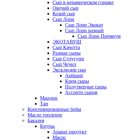
Сыр в керамическом горшке
Овечий сыр
Козий сыр
Сыр Лори
Сыр Лори Экокат
Сыр Лори разный
Сыр Лори Премиум
ЭКОТАВУШ
Сыр Качотта
Разные сыры
Сыр Сулугуни
Сыр Чечил
Эксклюзив сыр
Antipasti
Крем сыры
Полутвердые сыры
Ассорти сыров
Мацони
Тан
Консервированные бобы
Масло топленое
Бакалея
Крупы
Арарат продукт
Масис