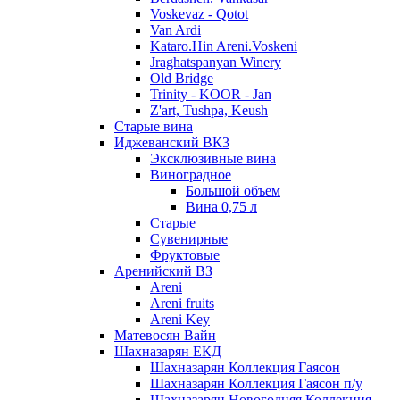
Voskevaz - Qotot
Van Ardi
Kataro.Hin Areni.Voskeni
Jraghatspanyan Winery
Old Bridge
Trinity - KOOR - Jan
Z'art, Tushpa, Keush
Старые вина
Иджеванский ВК3
Эксклюзивные вина
Виноградное
Большой объем
Вина 0,75 л
Старые
Сувенирные
Фруктовые
Аренийский ВЗ
Areni
Areni fruits
Areni Key
Матевосян Вайн
Шахназарян ЕКД
Шахназарян Коллекция Гаясон
Шахназарян Коллекция Гаясон п/у
Шахназарян Новогодняя Коллекция