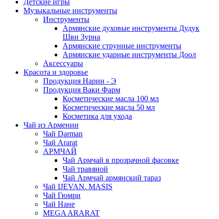
Детские игры
Музыкальные инструменты
Инструменты
Армянские духовые инструменты Дудук
Шви Зурна
Армянские струнные инструменты
Армянские ударные инструменты Доол
Аксессуары
Красота и здоровье
Продукция Нарин - Э
Продукция Ваки Фарм
Косметические масла 100 мл
Косметические масла 50 мл
Косметика для ухода
Чай из Армении
Чай Darman
Чай Ararat
АРМЧАЙ
Чай Армчай в прозрачной фасовке
Чай травяной
Чай Армчай армянский тараз
Чай IJEVAN. MASIS
Чай Гюмри
Чай Нане
MEGA ARARAT