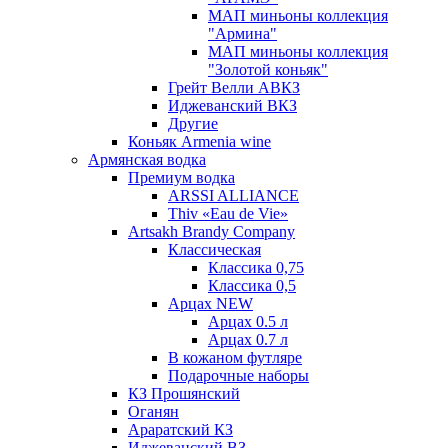
МАП миньоны коллекция
"Армина"
МАП миньоны коллекция
"Золотой коньяк"
Грейт Велли АВКЗ
Иджеванский ВКЗ
Другие
Коньяк Armenia wine
Армянская водка
Премиум водка
ARSSI ALLIANCE
Thiv «Eau de Vie»
Artsakh Brandy Company
Классическая
Классика 0,75
Классика 0,5
Арцах NEW
Арцах 0.5 л
Арцах 0.7 л
В кожаном футляре
Подарочные наборы
КЗ Прошянский
Оганян
Араратский КЗ
Иджеванский ВЗ