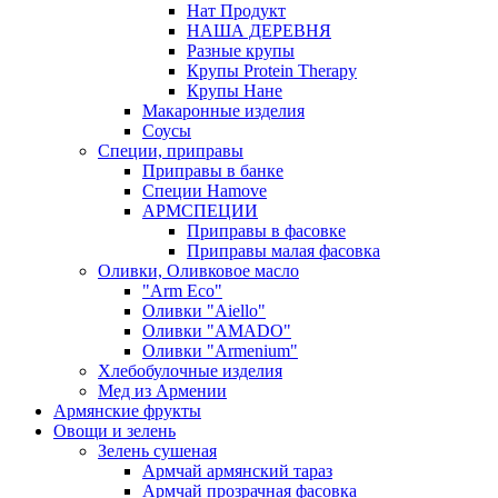
Нат Продукт
НАША ДЕРЕВНЯ
Разные крупы
Крупы Protein Therapy
Крупы Нане
Макаронные изделия
Соусы
Специи, приправы
Приправы в банке
Специи Hamove
АРМСПЕЦИИ
Приправы в фасовке
Приправы малая фасовка
Оливки, Оливковое масло
"Arm Eco"
Оливки "Aiello"
Оливки "AMADO"
Оливки "Armenium"
Хлебобулочные изделия
Мед из Армении
Армянские фрукты
Овощи и зелень
Зелень сушеная
Армчай армянский тараз
Армчай прозрачная фасовка