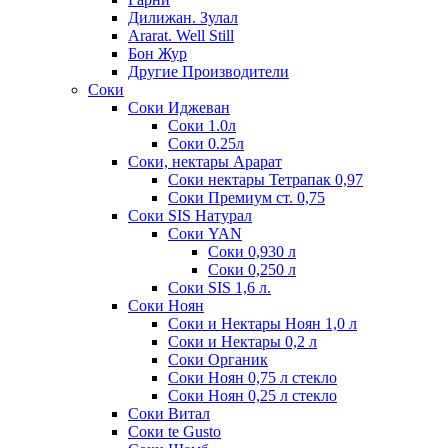
Дилижан. Зулал
Ararat. Well Still
Бон Жур
Другие Производители
Соки
Соки Иджеван
Соки 1.0л
Соки 0.25л
Соки, нектары Арарат
Соки нектары Тетрапак 0,97
Соки Премиум ст. 0,75
Соки SIS Натурал
Соки YAN
Соки 0,930 л
Соки 0,250 л
Соки SIS 1,6 л.
Соки Ноян
Соки и Нектары Ноян 1,0 л
Соки и Нектары 0,2 л
Соки Органик
Соки Ноян 0,75 л стекло
Соки Ноян 0,25 л стекло
Соки Витал
Соки te Gusto