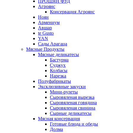
ПРОШЯН ФУД
Агроянс
Консервация Агроянс
Ноян
Армениум
Авшар
te Gusto
YAN
Сады Арагаца
Мясные Продукты
Мясные деликатесы
Бастурма
Суджух
Колбасы
Нарезка
Полуфабрикаты
Эксклюзивные закуски
Мини-рулеты
Сыровяленая вырезка
Сыровяленая говядина
Сыровяленая свинина
Сырные деликатесы
Мясная консервация
Готовые блюда и обеды
Долма