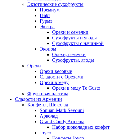
Экзотические сухофрукты
Премиум
Гифт
Гурмэ
Экстра
Орехи и семечки
Сухофрукты и ягоды
Сухофрукты с начинкой
Эконом
Орехи, семечки
Сухофрукты, ягоды
Орехи
Орехи весовые
Сладости с Орехами
Орехи в меду
Орехи в меду Te Gusto
Фруктовая пастила
Сладости из Армении
Конфеты, Шоколад
Sonuar. Mark Sevouni
Арколад
Grand Candy Armenia
Набор шоколадных конфет
Joyco
Конфеты Joyco