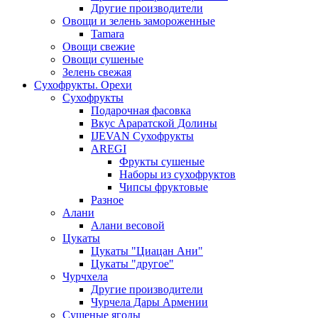
Другие производители
Овощи и зелень замороженные
Tamara
Овощи свежие
Овощи сушеные
Зелень свежая
Сухофрукты. Орехи
Сухофрукты
Подарочная фасовка
Вкус Араратской Долины
IJEVAN Сухофрукты
AREGI
Фрукты сушеные
Наборы из сухофруктов
Чипсы фруктовые
Разное
Алани
Алани весовой
Цукаты
Цукаты "Циацан Ани"
Цукаты "другое"
Чурчхела
Другие производители
Чурчела Дары Армении
Сушеные ягоды