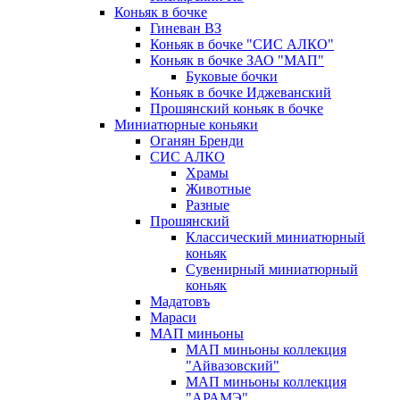
Коньяк в бочке
Гиневан ВЗ
Коньяк в бочке "СИС АЛКО"
Коньяк в бочке ЗАО "МАП"
Буковые бочки
Коньяк в бочке Иджеванский
Прошянский коньяк в бочке
Миниатюрные коньяки
Оганян Бренди
СИС АЛКО
Храмы
Животные
Разные
Прошянский
Классический миниатюрный
коньяк
Сувенирный миниатюрный
коньяк
Мадатовъ
Мараси
МАП миньоны
МАП миньоны коллекция
"Айвазовский"
МАП миньоны коллекция
"АРАМЭ"