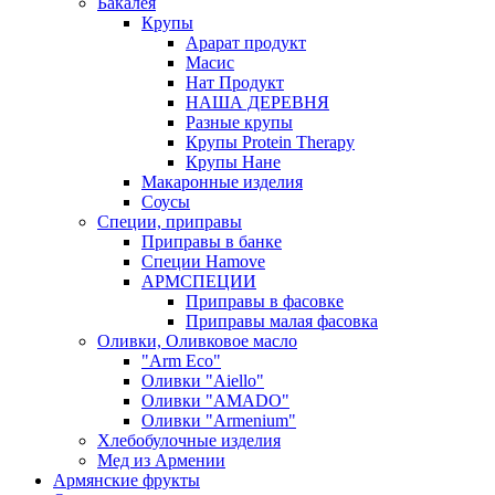
Бакалея
Крупы
Арарат продукт
Масис
Нат Продукт
НАША ДЕРЕВНЯ
Разные крупы
Крупы Protein Therapy
Крупы Нане
Макаронные изделия
Соусы
Специи, приправы
Приправы в банке
Специи Hamove
АРМСПЕЦИИ
Приправы в фасовке
Приправы малая фасовка
Оливки, Оливковое масло
"Arm Eco"
Оливки "Aiello"
Оливки "AMADO"
Оливки "Armenium"
Хлебобулочные изделия
Мед из Армении
Армянские фрукты