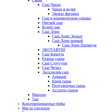
Сыры
Сыр Чанах
Чанах в ведре
Экокат фасовка
Сыр в керамическом горшке
Овечий сыр
Козий сыр
Сыр Лори
Сыр Лори Экокат
Сыр Лори разный
Сыр Лори Премиум
ЭКОТАВУШ
Сыр Качотта
Разные сыры
Сыр Сулугуни
Сыр Чечил
Эксклюзив сыр
Antipasti
Крем сыры
Полутвердые сыры
Ассорти сыров
Мацони
Тан
Консервированные бобы
Масло топленое