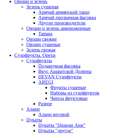
Овощи и зелень
Зелень сушеная
Армчай армянский тараз
Армчай прозрачная фасовка
Другие производители
Овощи и зелень замороженные
Tamara
Овощи свежие
Овощи сушеные
Зелень свежая
Сухофрукты. Орехи
Сухофрукты
Подарочная фасовка
Вкус Араратской Долины
IJEVAN Сухофрукты
AREGI
Фрукты сушеные
Наборы из сухофруктов
Чипсы фруктовые
Разное
Алани
Алани весовой
Цукаты
Цукаты "Циацан Ани"
Цукаты "другое"