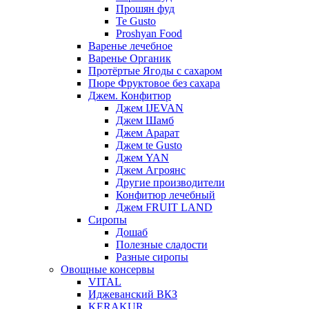
Прошян фуд
Te Gusto
Proshyan Food
Варенье лечебное
Варенье Органик
Протёртые Ягоды с сахаром
Пюре Фруктовое без сахара
Джем. Конфитюр
Джем IJEVAN
Джем Шамб
Джем Арарат
Джем te Gusto
Джем YAN
Джем Агроянс
Другие производители
Конфитюр лечебный
Джем FRUIT LAND
Сиропы
Дошаб
Полезные сладости
Разные сиропы
Овощные консервы
VITAL
Иджеванский ВКЗ
KERAKUR