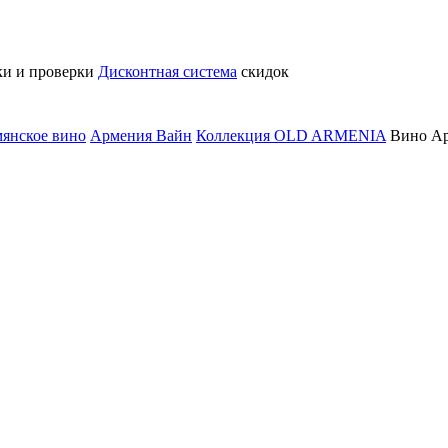
ки и проверки
Дисконтная система
скидок
янское вино
Армения Вайн
Коллекция OLD ARMENIA
Вино Ар