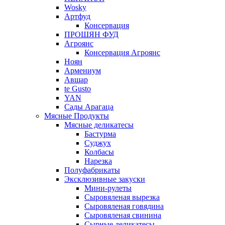
Wosky
Артфуд
Консервация
ПРОШЯН ФУД
Агроянс
Консервация Агроянс
Ноян
Армениум
Авшар
te Gusto
YAN
Сады Арагаца
Мясные Продукты
Мясные деликатесы
Бастурма
Суджух
Колбасы
Нарезка
Полуфабрикаты
Эксклюзивные закуски
Мини-рулеты
Сыровяленая вырезка
Сыровяленая говядина
Сыровяленая свинина
Сырные деликатесы