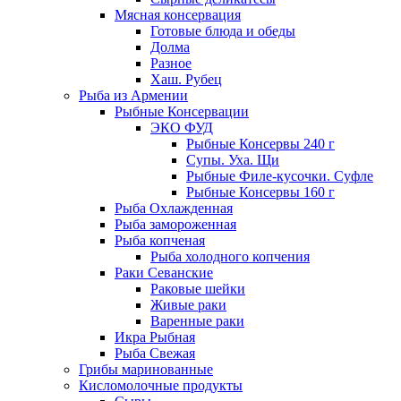
Мясная консервация
Готовые блюда и обеды
Долма
Разное
Хаш. Рубец
Рыба из Армении
Рыбные Консервации
ЭКО ФУД
Рыбные Консервы 240 г
Супы. Уха. Щи
Рыбные Филе-кусочки. Суфле
Рыбные Консервы 160 г
Рыба Охлажденная
Рыба замороженная
Рыба копченая
Рыба холодного копчения
Раки Севанские
Раковые шейки
Живые раки
Варенные раки
Икра Рыбная
Рыба Свежая
Грибы маринованные
Кисломолочные продукты