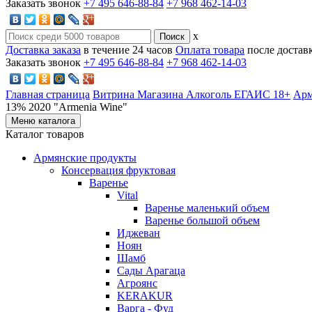
Заказать звонок
+7 495 646-88-84
+7 968 462-14-03
x
Доставка заказа
в течение 24 часов
Оплата товара
после достав
Заказать звонок
+7 495 646-88-84
+7 968 462-14-03
Главная страница
Витрина Магазина Алкоголь ЕГАИС 18+
Арм
13% 2020 "Armenia Wine"
Меню каталога
Каталог товаров
Армянские продукты
Консервация фруктовая
Варенье
Vital
Варенье маленький объем
Варенье большой объем
Иджеван
Ноян
Шамб
Сады Арагаца
Агроянс
KERAKUR
Варга - Фуд