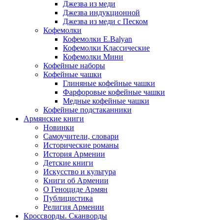
Джезва из меди
Джезва индукционной
Джезва из меди с Песком
Кофемолки
Кофемолки E.Balyan
Кофемолки Классические
Кофемолки Мини
Кофейные наборы
Кофейные чашки
Глиняные кофейные чашки
Фарфоровые кофейные чашки
Медные кофейные чашки
Кофейные подстаканники
Армянские книги
Новинки
Самоучители, словари
Исторические романы
История Армении
Детские книги
Иcкусство и культура
Книги об Армении
О Геноциде Армян
Публицистика
Религия Армении
Кроссворды. Сканворды