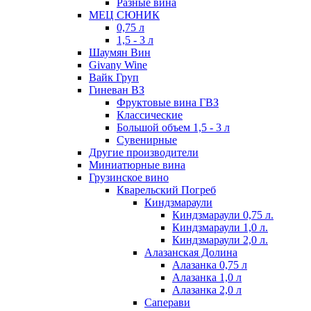
Разные вина
МЕЦ СЮНИК
0,75 л
1,5 - 3 л
Шаумян Вин
Givany Wine
Вайк Груп
Гиневан ВЗ
Фруктовые вина ГВЗ
Классические
Большой объем 1,5 - 3 л
Сувенирные
Другие производители
Миниатюрные вина
Грузинское вино
Кварельский Погреб
Киндзмараули
Киндзмараули 0,75 л.
Киндзмараули 1,0 л.
Киндзмараули 2,0 л.
Алазанская Долина
Алазанка 0,75 л
Алазанка 1,0 л
Алазанка 2,0 л
Саперави