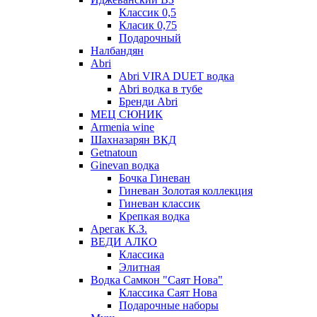
Классик 0,5
Класик 0,75
Подарочный
Налбандян
Abri
Abri VIRA DUET водка
Abri водка в тубе
Бренди Abri
МЕЦ СЮНИК
Armenia wine
Шахназарян ВКД
Getnatoun
Ginevan водка
Бочка Гиневан
Гиневан Золотая коллекция
Гиневан классик
Крепкая водка
Арегак К.З.
ВЕДИ АЛКО
Классика
Элитная
Водка Самкон "Саят Нова"
Классика Саят Нова
Подарочные наборы