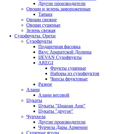
Другие производители
Овощи и зелень замороженные
Tamara
Овощи свежие
Овощи сушеные
Зелень свежая
Сухофрукты. Орехи
Сухофрукты
Подарочная фасовка
Вкус Араратской Долины
IJEVAN Сухофрукты
AREGI
Фрукты сушеные
Наборы из сухофруктов
Чипсы фруктовые
Разное
Алани
Алани весовой
Цукаты
Цукаты "Циацан Ани"
Цукаты "другое"
Чурчхела
Другие производители
Чурчела Дары Армении
Сушеные ягоды