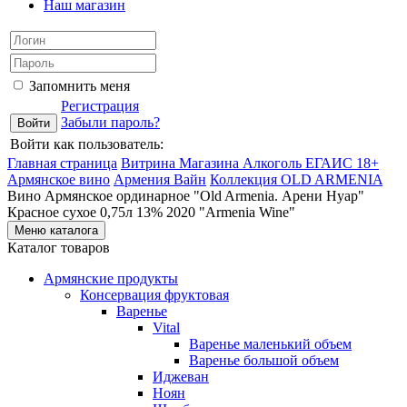
Наш магазин
Запомнить меня
Регистрация
Забыли пароль?
Войти как пользователь:
Главная страница
Витрина Магазина Алкоголь ЕГАИС 18+
Армянское вино
Армения Вайн
Коллекция OLD ARMENIA
Вино Армянское ординарное "Old Armenia. Арени Нуар"
Красное сухое 0,75л 13% 2020 "Armenia Wine"
Меню каталога
Каталог товаров
Армянские продукты
Консервация фруктовая
Варенье
Vital
Варенье маленький объем
Варенье большой объем
Иджеван
Ноян