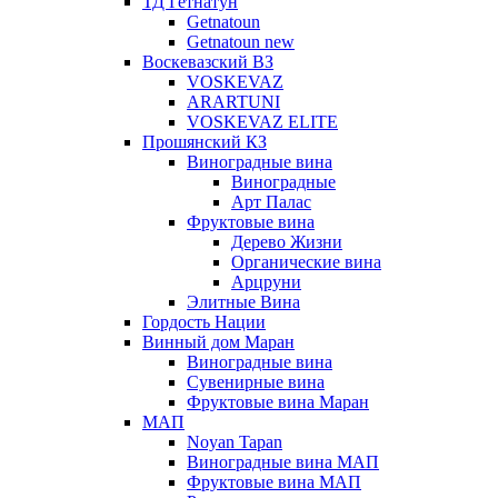
ТД Гетнатун
Getnatoun
Getnatoun new
Воскевазский ВЗ
VOSKEVAZ
ARARTUNI
VOSKEVAZ ELITE
Прошянский КЗ
Виноградные вина
Виноградные
Арт Палас
Фруктовые вина
Дерево Жизни
Органические вина
Арцруни
Элитные Вина
Гордость Нации
Винный дом Маран
Виноградные вина
Сувенирные вина
Фруктовые вина Маран
МАП
Noyan Tapan
Виноградные вина МАП
Фруктовые вина МАП