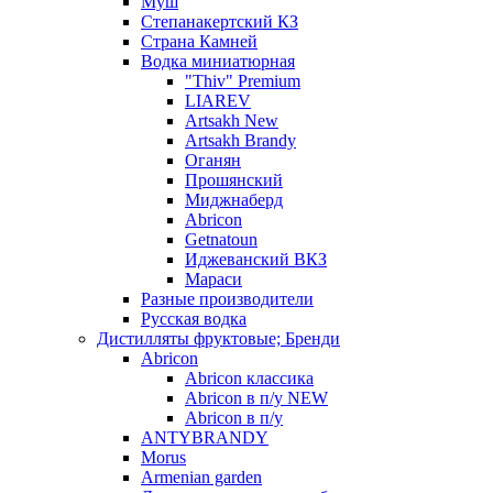
Муш
Степанакертский КЗ
Страна Камней
Водка миниатюрная
"Thiv" Premium
LIAREV
Artsakh New
Artsakh Brandy
Оганян
Прошянский
Миджнаберд
Abricon
Getnatoun
Иджеванский ВКЗ
Мараси
Разные производители
Русская водка
Дистилляты фруктовые; Бренди
Abricon
Abricon классика
Abricon в п/у NEW
Abricon в п/у
ANTYBRANDY
Morus
Armenian garden