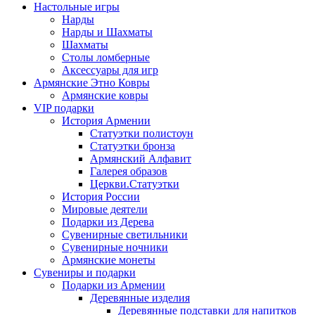
Настольные игры
Нарды
Нарды и Шахматы
Шахматы
Столы ломберные
Аксессуары для игр
Армянские Этно Ковры
Армянские ковры
VIP подарки
История Армении
Статуэтки полистоун
Статуэтки бронза
Армянский Алфавит
Галерея образов
Церкви.Статуэтки
История России
Мировые деятели
Подарки из Дерева
Сувенирные светильники
Сувенирные ночники
Армянские монеты
Сувениры и подарки
Подарки из Армении
Деревянные изделия
Деревянные подставки для напитков