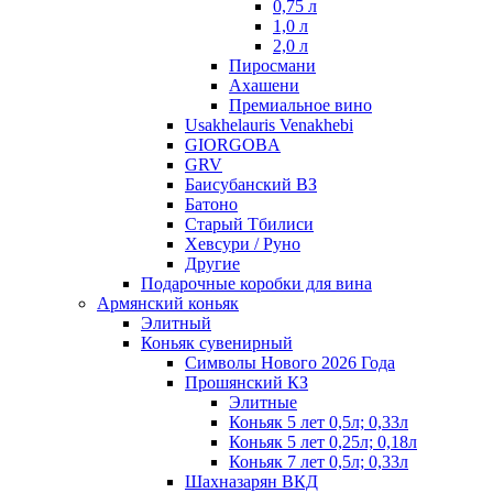
0,75 л
1,0 л
2,0 л
Пиросмани
Ахашени
Премиальное вино
Usakhelauris Venakhebi
GIORGOBA
GRV
Баисубанский ВЗ
Батоно
Старый Тбилиси
Хевсури / Руно
Другие
Подарочные коробки для вина
Армянский коньяк
Элитный
Коньяк сувенирный
Символы Нового 2026 Года
Прошянский КЗ
Элитные
Коньяк 5 лет 0,5л; 0,33л
Коньяк 5 лет 0,25л; 0,18л
Коньяк 7 лет 0,5л; 0,33л
Шахназарян ВКД