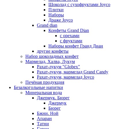
Шоколад с сухофруктами Joyco
Плитки
Наборы
Драже Joyco
Grand dian
Конфеты Grand Dian
с орехами
с фруктами
Наборы конфет Гранд Диан
другие конфеты
Набор шоколадных конфет
Мармелад, Халва, Лукум
Рахат-лукум "Globex"
Рахат-лукум, мармелад Grand Candy
Рахат-лукум, мармелад Joyco
Печёная продукция
Безалкогольные напитки
Минеральная вода
Джермук. Бюрег
Джермук
Бюрег
Бжни. Ной
Апаран
Татни
Гарни