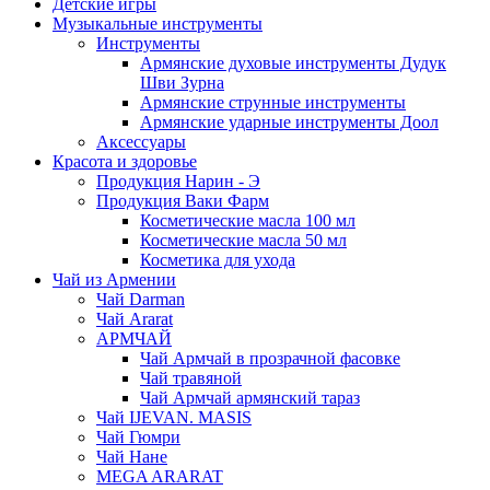
Детские игры
Музыкальные инструменты
Инструменты
Армянские духовые инструменты Дудук
Шви Зурна
Армянские струнные инструменты
Армянские ударные инструменты Доол
Аксессуары
Красота и здоровье
Продукция Нарин - Э
Продукция Ваки Фарм
Косметические масла 100 мл
Косметические масла 50 мл
Косметика для ухода
Чай из Армении
Чай Darman
Чай Ararat
АРМЧАЙ
Чай Армчай в прозрачной фасовке
Чай травяной
Чай Армчай армянский тараз
Чай IJEVAN. MASIS
Чай Гюмри
Чай Нане
MEGA ARARAT