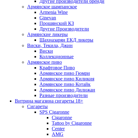
Другие производители бренди
Армянское шампанское
Armenia Wine
Ginevan
Прошянский КЗ
Другие Производители
Армянские ликеры
Шахназарян ЕКД ликеры
Виски, Текила, Джин
Виски
Коллекционные
Армянское пиво
Крафтовое Пиво
Армянское пиво Гюмри
Армянское пиво Киликия
Армянское пиво Котайк
Армянское пиво Дилижан
Разные производители
Витрина магазина сигареты 18+
Cигареты
SPS Cigaronne
Сigaronne
Tattoo by Cigaronne
Center
AMG