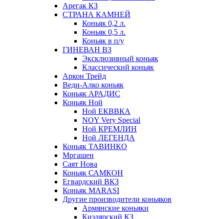
Арегак КЗ
СТРАНА КАМНЕЙ
Коньяк 0,2 л.
Коньяк 0,5 л.
Коньяк в п/у
ГИНЕВАН ВЗ
Эксклюзивный коньяк
Классический коньяк
Аркон Трейд
Веди-Алко коньяк
Коньяк АРАДИС
Коньяк Ной
Ной ЕКВВКА
NOY Very Special
Ной КРЕМЛИН
Ной ЛЕГЕНДА
Коньяк ТАВИНКО
Мргашен
Саят Нова
Коньяк САМКОН
Егвардский ВКЗ
Коньяк MARASI
Другие производители коньяков
Армянские коньяки
Кизлярский КЗ