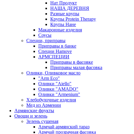
Нат Продукт
НАША ДЕРЕВНЯ
Разные крупы
Крупы Protein Therapy
Крупы Нане
Макаронные изделия
Соусы
Специи, приправы
Приправы в банке
Специи Hamove
АРМСПЕЦИИ
Приправы в фасовке
Приправы малая фасовка
Оливки, Оливковое масло
"Arm Eco"
Оливки "Aiello"
Оливки "AMADO"
Оливки "Armenium"
Хлебобулочные изделия
Мед из Армении
Армянские фрукты
Овощи и зелень
Зелень сушеная
Армчай армянский тараз
Армчай прозрачная фасовка