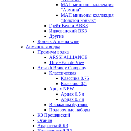
МАП миньоны коллекция
"Армина"
МАП миньоны коллекция
"Золотой коньяк"
Грейт Велли АВКЗ
Иджеванский ВКЗ
Другие
Коньяк Armenia wine
Армянская водка
Премиум водка
ARSSI ALLIANCE
Thiv «Eau de Vie»
Artsakh Brandy Company
Классическая
Классика 0,75
Классика 0,5
Арцах NEW
Арцах 0.5 л
Арцах 0.7 л
В кожаном футляре
Подарочные наборы
КЗ Прошянский
Оганян
Араратский КЗ
Иджеванский ВЗ