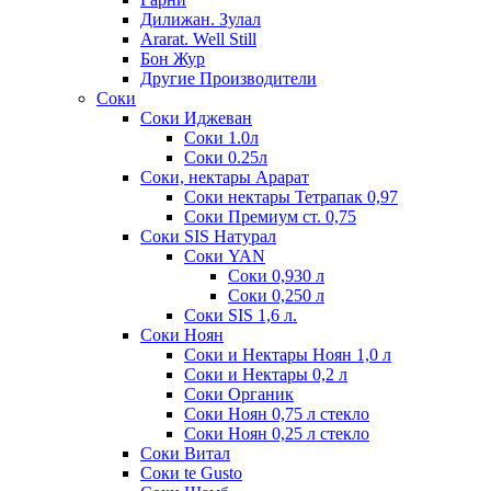
Дилижан. Зулал
Ararat. Well Still
Бон Жур
Другие Производители
Соки
Соки Иджеван
Соки 1.0л
Соки 0.25л
Соки, нектары Арарат
Соки нектары Тетрапак 0,97
Соки Премиум ст. 0,75
Соки SIS Натурал
Соки YAN
Соки 0,930 л
Соки 0,250 л
Соки SIS 1,6 л.
Соки Ноян
Соки и Нектары Ноян 1,0 л
Соки и Нектары 0,2 л
Соки Органик
Соки Ноян 0,75 л стекло
Соки Ноян 0,25 л стекло
Соки Витал
Соки te Gusto