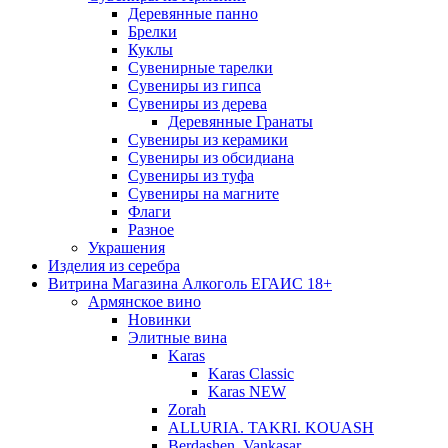
Деревянные панно
Брелки
Куклы
Сувенирные тарелки
Сувениры из гипса
Сувениры из дерева
Деревянные Гранаты
Сувениры из керамики
Сувениры из обсидиана
Сувениры из туфа
Сувениры на магните
Флаги
Разное
Украшения
Изделия из серебра
Витрина Магазина Алкоголь ЕГАИС 18+
Армянское вино
Новинки
Элитные вина
Karas
Karas Classic
Karas NEW
Zorah
ALLURIA. TAKRI. KOUASH
Berdashen. Vankasar