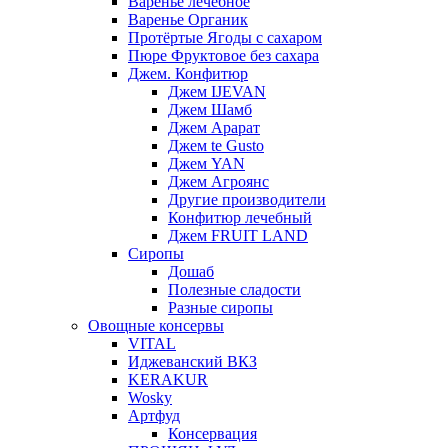
Варенье лечебное
Варенье Органик
Протёртые Ягоды с сахаром
Пюре Фруктовое без сахара
Джем. Конфитюр
Джем IJEVAN
Джем Шамб
Джем Арарат
Джем te Gusto
Джем YAN
Джем Агроянс
Другие производители
Конфитюр лечебный
Джем FRUIT LAND
Сиропы
Дошаб
Полезные сладости
Разные сиропы
Овощные консервы
VITAL
Иджеванский ВКЗ
KERAKUR
Wosky
Артфуд
Консервация