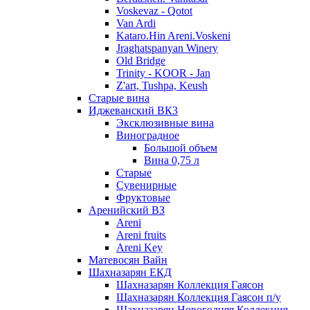
Voskevaz - Qotot
Van Ardi
Kataro.Hin Areni.Voskeni
Jraghatspanyan Winery
Old Bridge
Trinity - KOOR - Jan
Z'art, Tushpa, Keush
Старые вина
Иджеванский ВК3
Эксклюзивные вина
Виноградное
Большой объем
Вина 0,75 л
Старые
Сувенирные
Фруктовые
Аренийский ВЗ
Areni
Areni fruits
Areni Key
Матевосян Вайн
Шахназарян ЕКД
Шахназарян Коллекция Гаясон
Шахназарян Коллекция Гаясон п/у
Шахназарян Новогодняя Коллекция