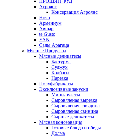
ПРОШЯН ФУД
Агроянс
Консервация Агроянс
Ноян
Армениум
Авшар
te Gusto
YAN
Сады Арагаца
Мясные Продукты
Мясные деликатесы
Бастурма
Суджух
Колбасы
Нарезка
Полуфабрикаты
Эксклюзивные закуски
Мини-рулеты
Сыровяленая вырезка
Сыровяленая говядина
Сыровяленая свинина
Сырные деликатесы
Мясная консервация
Готовые блюда и обеды
Долма