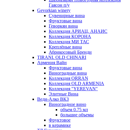
Гаясон п/у
Gevorkian winery
Сувенирные вина
Фруктовые вина
Геворкян вина
Коллекция АРИАЦ. АНАИС
Коллекция КОРОНА
Коллекция МИ ТАС
Креплёные вина
Абрикосовый Бренди
TIRANI. OLD CHINARI
Армения Вайн
Фруктовые вина
Виноградные вина
Коллекция ORRAN
Коллекция OLD ARMENIA
Коллекция "YEREVAN"
Элитные Вина
Веди-Алко ВКЗ
Виноградное вино
объем 0.75 мл
большие объемы
Фруктовое
в керамике