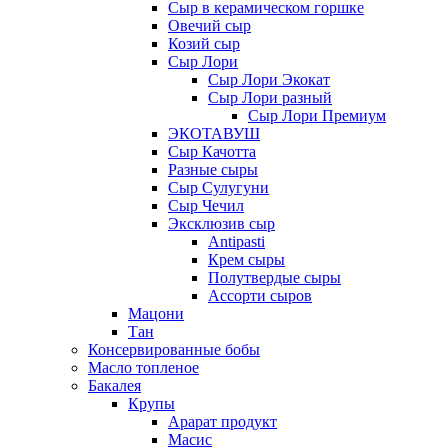
Сыр в керамическом горшке
Овечий сыр
Козий сыр
Сыр Лори
Сыр Лори Экокат
Сыр Лори разный
Сыр Лори Премиум
ЭКОТАВУШ
Сыр Качотта
Разные сыры
Сыр Сулугуни
Сыр Чечил
Эксклюзив сыр
Antipasti
Крем сыры
Полутвердые сыры
Ассорти сыров
Мацони
Тан
Консервированные бобы
Масло топленое
Бакалея
Крупы
Арарат продукт
Масис