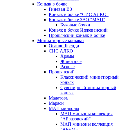
Коньяк в бочке
Гиневан ВЗ
Коньяк в бочке "СИС АЛКО"
Коньяк в бочке ЗАО "МАП"
Буковые бочки
Коньяк в бочке Иджеванский
Прошянский коньяк в бочке
Миниатюрные коньяки
Оганян Бренди
СИС АЛКО
Храмы
Животные
Разные
Прошянский
Классический миниатюрный
коньяк
Сувенирный миниатюрный
коньяк
Мадатовъ
Мараси
МАП миньоны
МАП миньоны коллекция
"Айвазовский"
МАП миньоны коллекция
"АРАМЭ"