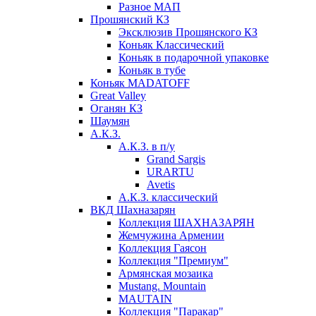
Разное МАП
Прошянский КЗ
Эксклюзив Прошянского КЗ
Коньяк Классический
Коньяк в подарочной упаковке
Коньяк в тубе
Коньяк MADATOFF
Great Valley
Оганян КЗ
Шаумян
А.К.З.
А.К.З. в п/у
Grand Sargis
URARTU
Avetis
А.К.З. классический
ВКД Шахназарян
Коллекция ШАХНАЗАРЯН
Жемчужина Армении
Коллекция Гаясон
Коллекция "Премиум"
Армянская мозаика
Mustang. Mountain
MAUTAIN
Коллекция "Паракар"