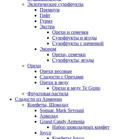
Экзотические сухофрукты
Премиум
Гифт
Гурмэ
Экстра
Орехи и семечки
Сухофрукты и ягоды
Сухофрукты с начинкой
Эконом
Орехи, семечки
Сухофрукты, ягоды
Орехи
Орехи весовые
Сладости с Орехами
Орехи в меду
Орехи в меду Te Gusto
Фруктовая пастила
Сладости из Армении
Конфеты, Шоколад
Sonuar. Mark Sevouni
Арколад
Grand Candy Armenia
Набор шоколадных конфет
Joyco
Конфеты Joyco