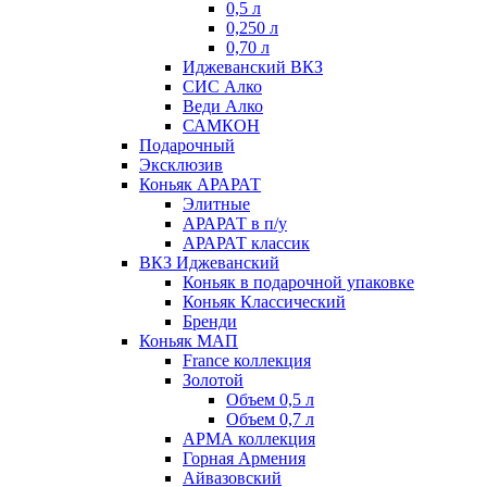
0,5 л
0,250 л
0,70 л
Иджеванский ВКЗ
СИС Алко
Веди Алко
САМКОН
Подарочный
Эксклюзив
Коньяк АРАРАТ
Элитные
АРАРАТ в п/у
АРАРАТ классик
ВКЗ Иджеванский
Коньяк в подарочной упаковке
Коньяк Классический
Бренди
Коньяк МАП
France коллекция
Золотой
Объем 0,5 л
Объем 0,7 л
АРМА коллекция
Горная Армения
Айвазовский