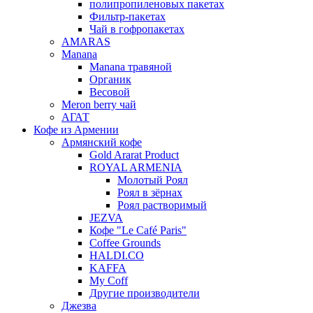
полипропиленовых пакетах
Фильтр-пакетах
Чай в гофропакетах
AMARAS
Manana
Manana травяной
Органик
Весовой
Meron berry чай
АГАТ
Кофе из Армении
Армянский кофе
Gold Ararat Product
ROYAL ARMENIA
Молотый Роял
Роял в зёрнах
Роял растворимый
JEZVA
Кофе "Le Café Paris"
Coffee Grounds
HALDI.CO
KAFFA
My Coff
Другие производители
Джезва