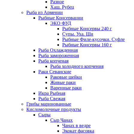
Разное
Хаш. Рубец
Рыба из Армении
Рыбные Консервации
ЭКО ФУД
Рыбные Консервы 240 г
Супы. Уха. Щи
Рыбные Филе-кусочки. Суфле
Рыбные Консервы 160 г
Рыба Охлажденная
Рыба замороженная
Рыба копченая
Рыба холодного копчения
Раки Севанские
Раковые шейки
Живые раки
Варенные раки
Икра Рыбная
Рыба Свежая
Грибы маринованные
Кисломолочные продукты
Сыры
Сыр Чанах
Чанах в ведре
Экокат фасовка