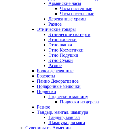
Армянские часы
Часы настенные
Часы настольные
Деревянные храмы
Разное
Этнические товары
Этнические скатерти
Этно жилетки
Этно шапка
Этно Косметички
Этно Подушки
Этно Сумки
Разное
Бочки деревянные
Браслеты
Панно Декоративное
Подарочные мешочки
Подвески
Подвески в машину
Подвески из дерева
Разное
Тандыр, мангал, шампура
Тандыр, мангал
Шампура для мяса
Сувениры из Армении