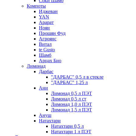
Соки Шамб
Компоты
Иджеван
YAN
Арарат
Ноян
Прошян Фуд
Агроянс
Витал
te Gusto
Шамб
Арцах Био
Лимонад
Дарбас
"ДАРБАС" 0,5 л в стекле
"ДАРБАС" 1,25 л
Ани
Лимонад 0,5 л ПЭТ
Лимонад 0,5 л ст
Лимонад 1,0 л ПЭТ
Лимонад 1,5 л ПЭТ
Ануш
Натахтари
Натахтари 0,5 л
Натахтари 1 л ПЭТ