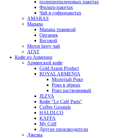
полипропиленовых пакетах
Фильтр-пакетах
Чай в гофропакетах
AMARAS
Manana
Manana травяной
Органик
Весовой
Meron berry чай
АГАТ
Кофе из Армении
Армянский кофе
Gold Ararat Product
ROYAL ARMENIA
Молотый Роял
Роял в зёрнах
Роял растворимый
JEZVA
Кофе "Le Café Paris"
Coffee Grounds
HALDI.CO
KAFFA
My Coff
Другие производители
Джезва