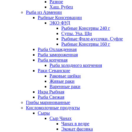
Разное
Хаш. Рубец
Рыба из Армении
Рыбные Консервации
ЭКО ФУД
Рыбные Консервы 240 г
Супы. Уха. Щи
Рыбные Филе-кусочки. Суфле
Рыбные Консервы 160 г
Рыба Охлажденная
Рыба замороженная
Рыба копченая
Рыба холодного копчения
Раки Севанские
Раковые шейки
Живые раки
Варенные раки
Икра Рыбная
Рыба Свежая
Грибы маринованные
Кисломолочные продукты
Сыры
Сыр Чанах
Чанах в ведре
Экокат фасовка