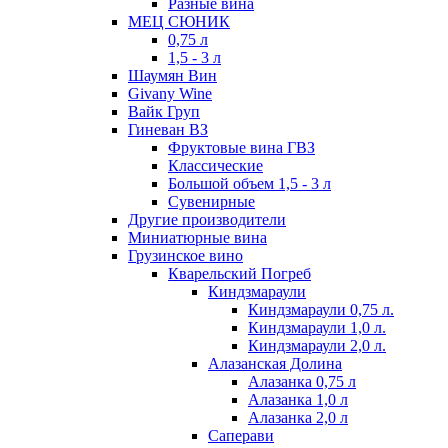
Разные вина
МЕЦ СЮНИК
0,75 л
1,5 - 3 л
Шаумян Вин
Givany Wine
Вайк Груп
Гиневан ВЗ
Фруктовые вина ГВЗ
Классические
Большой объем 1,5 - 3 л
Сувенирные
Другие производители
Миниатюрные вина
Грузинское вино
Кварельский Погреб
Киндзмараули
Киндзмараули 0,75 л.
Киндзмараули 1,0 л.
Киндзмараули 2,0 л.
Алазанская Долина
Алазанка 0,75 л
Алазанка 1,0 л
Алазанка 2,0 л
Саперави