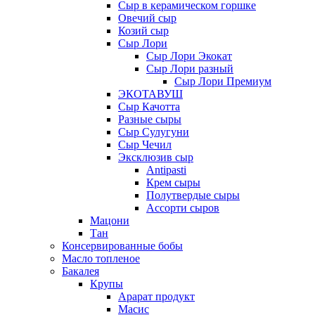
Сыр в керамическом горшке
Овечий сыр
Козий сыр
Сыр Лори
Сыр Лори Экокат
Сыр Лори разный
Сыр Лори Премиум
ЭКОТАВУШ
Сыр Качотта
Разные сыры
Сыр Сулугуни
Сыр Чечил
Эксклюзив сыр
Antipasti
Крем сыры
Полутвердые сыры
Ассорти сыров
Мацони
Тан
Консервированные бобы
Масло топленое
Бакалея
Крупы
Арарат продукт
Масис