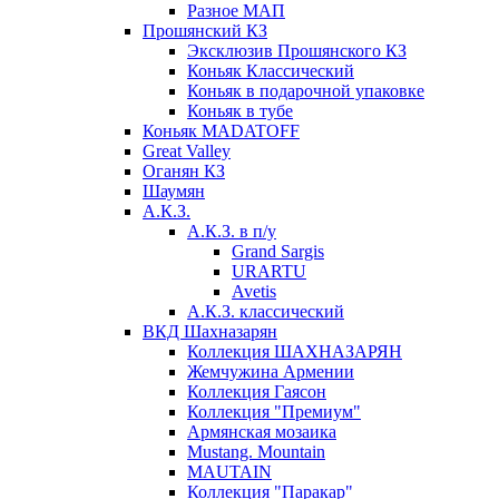
Разное МАП
Прошянский КЗ
Эксклюзив Прошянского КЗ
Коньяк Классический
Коньяк в подарочной упаковке
Коньяк в тубе
Коньяк MADATOFF
Great Valley
Оганян КЗ
Шаумян
А.К.З.
А.К.З. в п/у
Grand Sargis
URARTU
Avetis
А.К.З. классический
ВКД Шахназарян
Коллекция ШАХНАЗАРЯН
Жемчужина Армении
Коллекция Гаясон
Коллекция "Премиум"
Армянская мозаика
Mustang. Mountain
MAUTAIN
Коллекция "Паракар"