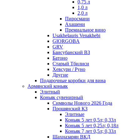
0,75 л
1,0 л
2,0 л
Пиросмани
Ахашени
Премиальное вино
Usakhelauris Venakhebi
GIORGOBA
GRV
Баисубанский ВЗ
Батоно
Старый Тбилиси
Хевсури / Руно
Другие
Подарочные коробки для вина
Армянский коньяк
Элитный
Коньяк сувенирный
Символы Нового 2026 Года
Прошянский КЗ
Элитные
Коньяк 5 лет 0,5л; 0,33л
Коньяк 5 лет 0,25л; 0,18л
Коньяк 7 лет 0,5л; 0,33л
Шахназарян ВКД