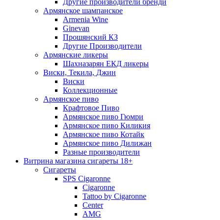
Другие производители бренди
Армянское шампанское
Armenia Wine
Ginevan
Прошянский КЗ
Другие Производители
Армянские ликеры
Шахназарян ЕКД ликеры
Виски, Текила, Джин
Виски
Коллекционные
Армянское пиво
Крафтовое Пиво
Армянское пиво Гюмри
Армянское пиво Киликия
Армянское пиво Котайк
Армянское пиво Дилижан
Разные производители
Витрина магазина сигареты 18+
Cигареты
SPS Cigaronne
Сigaronne
Tattoo by Cigaronne
Center
AMG