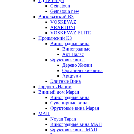
ТД Гетнатун
Getnatoun
Getnatoun new
Воскевазский ВЗ
VOSKEVAZ
ARARTUNI
VOSKEVAZ ELITE
Прошянский КЗ
Виноградные вина
Виноградные
Арт Палас
Фруктовые вина
Дерево Жизни
Органические вина
Арцруни
Элитные Вина
Гордость Нации
Винный дом Маран
Виноградные вина
Сувенирные вина
Фруктовые вина Маран
МАП
Noyan Tapan
Виноградные вина МАП
Фруктовые вина МАП