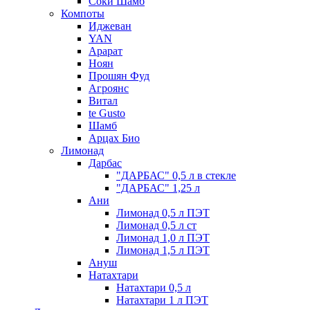
Соки Шамб
Компоты
Иджеван
YAN
Арарат
Ноян
Прошян Фуд
Агроянс
Витал
te Gusto
Шамб
Арцах Био
Лимонад
Дарбас
"ДАРБАС" 0,5 л в стекле
"ДАРБАС" 1,25 л
Ани
Лимонад 0,5 л ПЭТ
Лимонад 0,5 л ст
Лимонад 1,0 л ПЭТ
Лимонад 1,5 л ПЭТ
Ануш
Натахтари
Натахтари 0,5 л
Натахтари 1 л ПЭТ