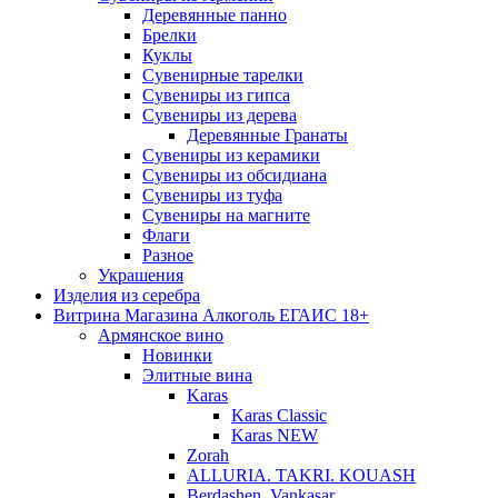
Деревянные панно
Брелки
Куклы
Сувенирные тарелки
Сувениры из гипса
Сувениры из дерева
Деревянные Гранаты
Сувениры из керамики
Сувениры из обсидиана
Сувениры из туфа
Сувениры на магните
Флаги
Разное
Украшения
Изделия из серебра
Витрина Магазина Алкоголь ЕГАИС 18+
Армянское вино
Новинки
Элитные вина
Karas
Karas Classic
Karas NEW
Zorah
ALLURIA. TAKRI. KOUASH
Berdashen. Vankasar