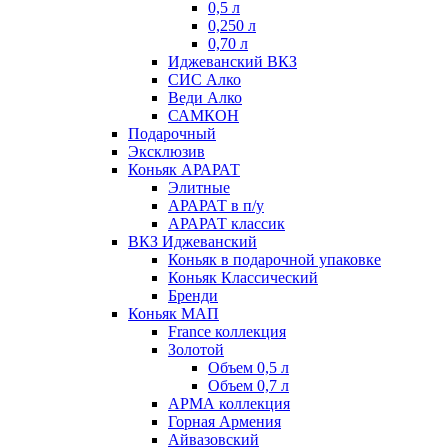
0,5 л
0,250 л
0,70 л
Иджеванский ВКЗ
СИС Алко
Веди Алко
САМКОН
Подарочный
Эксклюзив
Коньяк АРАРАТ
Элитные
АРАРАТ в п/у
АРАРАТ классик
ВКЗ Иджеванский
Коньяк в подарочной упаковке
Коньяк Классический
Бренди
Коньяк МАП
France коллекция
Золотой
Объем 0,5 л
Объем 0,7 л
АРМА коллекция
Горная Армения
Айвазовский