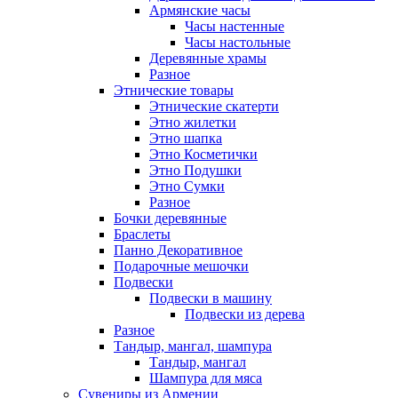
Армянские часы
Часы настенные
Часы настольные
Деревянные храмы
Разное
Этнические товары
Этнические скатерти
Этно жилетки
Этно шапка
Этно Косметички
Этно Подушки
Этно Сумки
Разное
Бочки деревянные
Браслеты
Панно Декоративное
Подарочные мешочки
Подвески
Подвески в машину
Подвески из дерева
Разное
Тандыр, мангал, шампура
Тандыр, мангал
Шампура для мяса
Сувениры из Армении