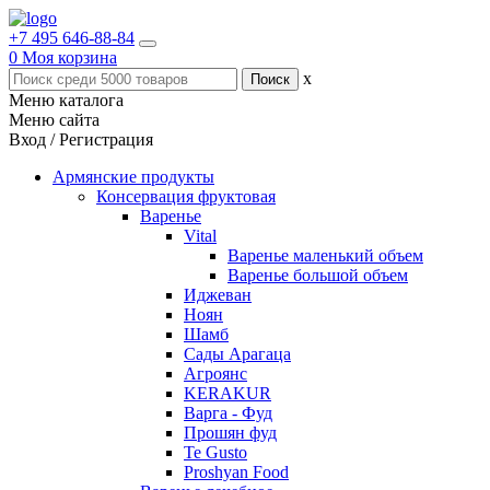
+7 495 646-88-84
0
Моя корзина
x
Меню каталога
Меню сайта
Вход / Регистрация
Армянские продукты
Консервация фруктовая
Варенье
Vital
Варенье маленький объем
Варенье большой объем
Иджеван
Ноян
Шамб
Сады Арагаца
Агроянс
KERAKUR
Варга - Фуд
Прошян фуд
Te Gusto
Proshyan Food