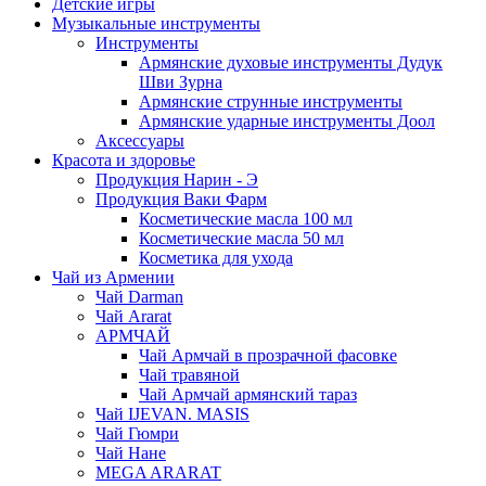
Детские игры
Музыкальные инструменты
Инструменты
Армянские духовые инструменты Дудук
Шви Зурна
Армянские струнные инструменты
Армянские ударные инструменты Доол
Аксессуары
Красота и здоровье
Продукция Нарин - Э
Продукция Ваки Фарм
Косметические масла 100 мл
Косметические масла 50 мл
Косметика для ухода
Чай из Армении
Чай Darman
Чай Ararat
АРМЧАЙ
Чай Армчай в прозрачной фасовке
Чай травяной
Чай Армчай армянский тараз
Чай IJEVAN. MASIS
Чай Гюмри
Чай Нане
MEGA ARARAT