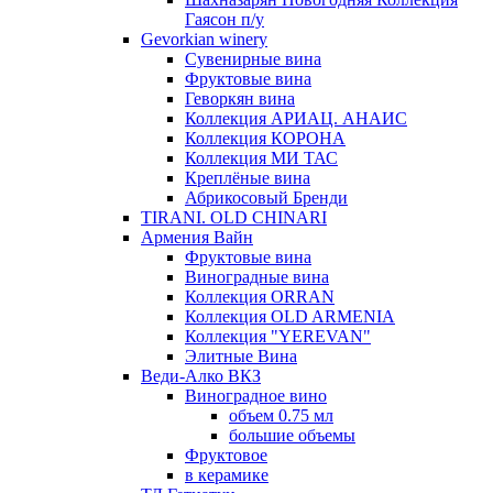
Гаясон п/у
Gevorkian winery
Сувенирные вина
Фруктовые вина
Геворкян вина
Коллекция АРИАЦ. АНАИС
Коллекция КОРОНА
Коллекция МИ ТАС
Креплёные вина
Абрикосовый Бренди
TIRANI. OLD CHINARI
Армения Вайн
Фруктовые вина
Виноградные вина
Коллекция ORRAN
Коллекция OLD ARMENIA
Коллекция "YEREVAN"
Элитные Вина
Веди-Алко ВКЗ
Виноградное вино
объем 0.75 мл
большие объемы
Фруктовое
в керамике