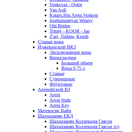
Voskevaz - Qotot
Van Ardi
Kataro.Hin Areni.Voskeni
Jraghatspanyan Winery
Old Bridge
Trinity - KOOR - Jan
Z'art, Tushpa, Keush
Старые вина
Иджеванский ВК3
Эксклюзивные вина
Виноградное
Большой объем
Вина 0,75 л
Старые
Сувенирные
Фруктовые
Аренийский ВЗ
Areni
Areni fruits
Areni Key
Матевосян Вайн
Шахназарян ЕКД
Шахназарян Коллекция Гаясон
Шахназарян Коллекция Гаясон п/у
Шахназарян Новогодняя Коллекция