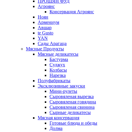
ПРОШЯН ФУД
Агроянс
Консервация Агроянс
Ноян
Армениум
Авшар
te Gusto
YAN
Сады Арагаца
Мясные Продукты
Мясные деликатесы
Бастурма
Суджух
Колбасы
Нарезка
Полуфабрикаты
Эксклюзивные закуски
Мини-рулеты
Сыровяленая вырезка
Сыровяленая говядина
Сыровяленая свинина
Сырные деликатесы
Мясная консервация
Готовые блюда и обеды
Долма