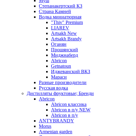
Муш
Степанакертский КЗ
Страна Камней
Водка миниатюрная
"Thiv" Premium
LIAREV
Artsakh New
Artsakh Brandy
Оганян
Прошянский
Миджнаберд
Abricon
Getnatoun
Иджеванский ВКЗ
Мараси
Разные производители
Русская водка
Дистилляты фруктовые; Бренди
Abricon
Abricon классика
Abricon в п/у NEW
Abricon в п/у
ANTYBRANDY
Morus
Armenian garden