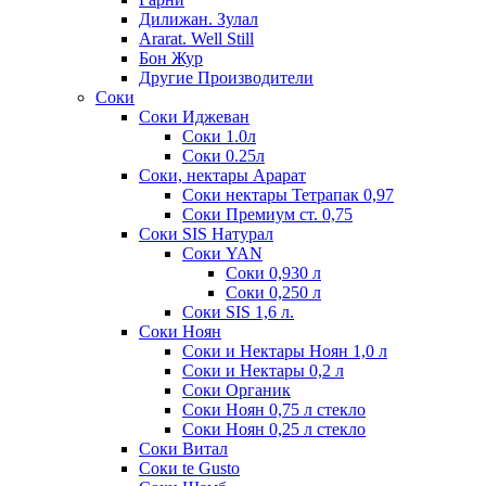
Дилижан. Зулал
Ararat. Well Still
Бон Жур
Другие Производители
Соки
Соки Иджеван
Соки 1.0л
Соки 0.25л
Соки, нектары Арарат
Соки нектары Тетрапак 0,97
Соки Премиум ст. 0,75
Соки SIS Натурал
Соки YAN
Соки 0,930 л
Соки 0,250 л
Соки SIS 1,6 л.
Соки Ноян
Соки и Нектары Ноян 1,0 л
Соки и Нектары 0,2 л
Соки Органик
Соки Ноян 0,75 л стекло
Соки Ноян 0,25 л стекло
Соки Витал
Соки te Gusto