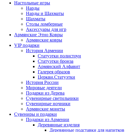
Настольные игры
Нарды
Нарды и Шахматы
Шахматы
Столы ломберные
Аксессуары для игр
Армянские Этно Ковры
Армянские ковры
VIP подарки
История Армении
Статуэтки полистоун
Статуэтки бронза
Армянский Алфавит
Галерея образов
Церкви.Статуэтки
История России
Мировые деятели
Подарки из Дерева
Сувенирные светильники
Сувенирные ночники
Армянские монеты
Сувениры и подарки
Подарки из Армении
Деревянные изделия
Деревянные подставки для напитков