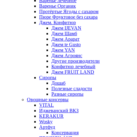
Варенье лечебное
Варенье Органик
Протёртые Ягоды с сахаром
Пюре Фруктовое без сахара
Джем. Конфитюр
Джем IJEVAN
Джем Шамб
Джем Арарат
Джем te Gusto
Джем YAN
Джем Агроянс
Другие производители
Конфитюр лечебный
Джем FRUIT LAND
Сиропы
Дошаб
Полезные сладости
Разные сиропы
Овощные консервы
VITAL
Иджеванский ВКЗ
KERAKUR
Wosky
Артфуд
Консервация