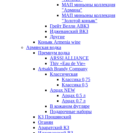
МАП миньоны коллекция
"Армина"
МАП миньоны коллекция
"Золотой коньяк"
Грейт Велли АВКЗ
Иджеванский ВКЗ
Другие
Коньяк Armenia wine
Армянская водка
Премиум водка
ARSSI ALLIANCE
Thiv «Eau de Vie»
Artsakh Brandy Company
Классическая
Классика 0,75
Классика 0,5
Арцах NEW
Арцах 0.5 л
Арцах 0.7 л
В кожаном футляре
Подарочные наборы
КЗ Прошянский
Оганян
Араратский КЗ
Иджеванский ВЗ