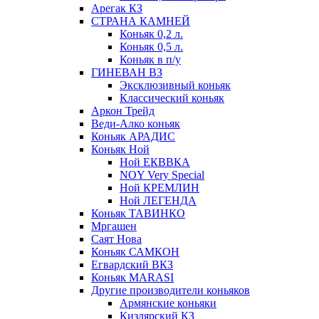
Арегак КЗ
СТРАНА КАМНЕЙ
Коньяк 0,2 л.
Коньяк 0,5 л.
Коньяк в п/у
ГИНЕВАН ВЗ
Эксклюзивный коньяк
Классический коньяк
Аркон Трейд
Веди-Алко коньяк
Коньяк АРАДИС
Коньяк Ной
Ной ЕКВВКА
NOY Very Special
Ной КРЕМЛИН
Ной ЛЕГЕНДА
Коньяк ТАВИНКО
Мргашен
Саят Нова
Коньяк САМКОН
Егвардский ВКЗ
Коньяк MARASI
Другие производители коньяков
Армянские коньяки
Кизлярский КЗ