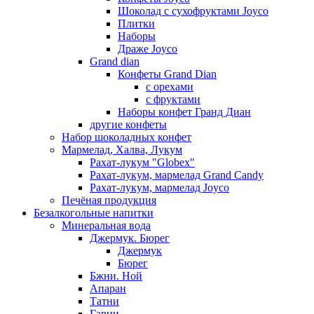
Шоколад с сухофруктами Joyco
Плитки
Наборы
Драже Joyco
Grand dian
Конфеты Grand Dian
с орехами
с фруктами
Наборы конфет Гранд Диан
другие конфеты
Набор шоколадных конфет
Мармелад, Халва, Лукум
Рахат-лукум "Globex"
Рахат-лукум, мармелад Grand Candy
Рахат-лукум, мармелад Joyco
Печёная продукция
Безалкогольные напитки
Минеральная вода
Джермук. Бюрег
Джермук
Бюрег
Бжни. Ной
Апаран
Татни
Гарни