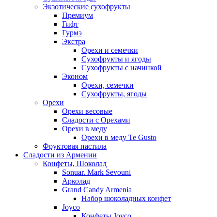
Экзотические сухофрукты
Премиум
Гифт
Гурмэ
Экстра
Орехи и семечки
Сухофрукты и ягоды
Сухофрукты с начинкой
Эконом
Орехи, семечки
Сухофрукты, ягоды
Орехи
Орехи весовые
Сладости с Орехами
Орехи в меду
Орехи в меду Te Gusto
Фруктовая пастила
Сладости из Армении
Конфеты, Шоколад
Sonuar. Mark Sevouni
Арколад
Grand Candy Armenia
Набор шоколадных конфет
Joyco
Конфеты Joyco