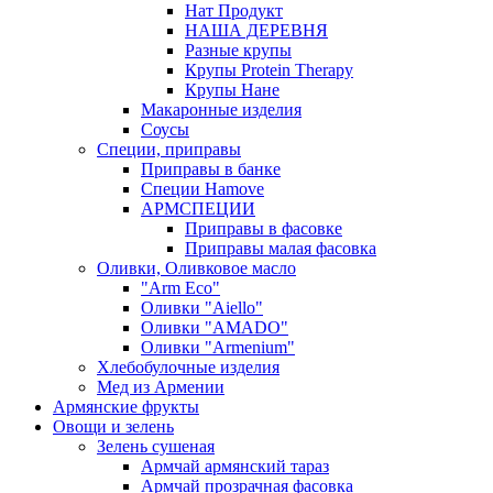
Нат Продукт
НАША ДЕРЕВНЯ
Разные крупы
Крупы Protein Therapy
Крупы Нане
Макаронные изделия
Соусы
Специи, приправы
Приправы в банке
Специи Hamove
АРМСПЕЦИИ
Приправы в фасовке
Приправы малая фасовка
Оливки, Оливковое масло
"Arm Eco"
Оливки "Aiello"
Оливки "AMADO"
Оливки "Armenium"
Хлебобулочные изделия
Мед из Армении
Армянские фрукты
Овощи и зелень
Зелень сушеная
Армчай армянский тараз
Армчай прозрачная фасовка