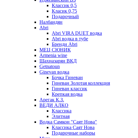
Классик 0,5
Класик 0,75
Подарочный
Налбандян
Abri
Abri VIRA DUET водка
Abri водка в тубе
Бренди Abri
МЕЦ СЮНИК
Armenia wine
Шахназарян ВКД
Getnatoun
Ginevan водка
Бочка Гиневан
Гиневан Золотая коллекция
Гиневан классик
Крепкая водка
Арегак К.З.
ВЕДИ АЛКО
Классика
Элитная
Водка Самкон "Саят Нова"
Классика Саят Нова
Подарочные наборы