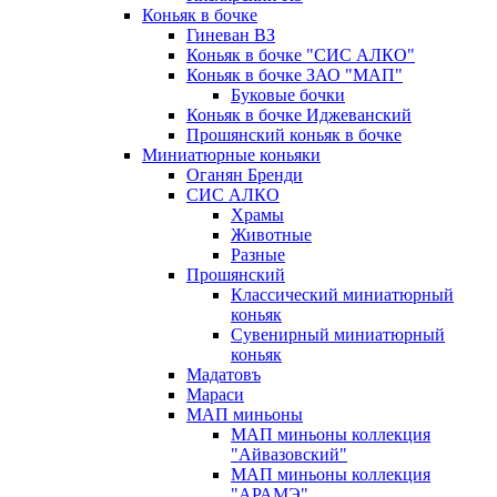
Коньяк в бочке
Гиневан ВЗ
Коньяк в бочке "СИС АЛКО"
Коньяк в бочке ЗАО "МАП"
Буковые бочки
Коньяк в бочке Иджеванский
Прошянский коньяк в бочке
Миниатюрные коньяки
Оганян Бренди
СИС АЛКО
Храмы
Животные
Разные
Прошянский
Классический миниатюрный
коньяк
Сувенирный миниатюрный
коньяк
Мадатовъ
Мараси
МАП миньоны
МАП миньоны коллекция
"Айвазовский"
МАП миньоны коллекция
"АРАМЭ"