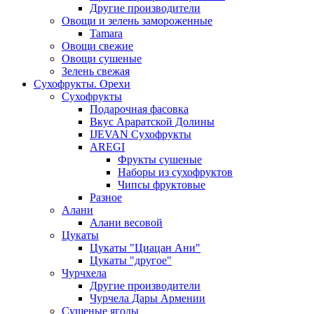
Другие производители
Овощи и зелень замороженные
Tamara
Овощи свежие
Овощи сушеные
Зелень свежая
Сухофрукты. Орехи
Сухофрукты
Подарочная фасовка
Вкус Араратской Долины
IJEVAN Сухофрукты
AREGI
Фрукты сушеные
Наборы из сухофруктов
Чипсы фруктовые
Разное
Алани
Алани весовой
Цукаты
Цукаты "Циацан Ани"
Цукаты "другое"
Чурчхела
Другие производители
Чурчела Дары Армении
Сушеные ягоды