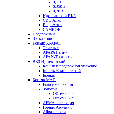
0,5 л
0,250 л
0,70 л
Иджеванский ВКЗ
СИС Алко
Веди Алко
САМКОН
Подарочный
Эксклюзив
Коньяк АРАРАТ
Элитные
АРАРАТ в п/у
АРАРАТ классик
ВКЗ Иджеванский
Коньяк в подарочной упаковке
Коньяк Классический
Бренди
Коньяк МАП
France коллекция
Золотой
Объем 0,5 л
Объем 0,7 л
АРМА коллекция
Горная Армения
Айвазовский