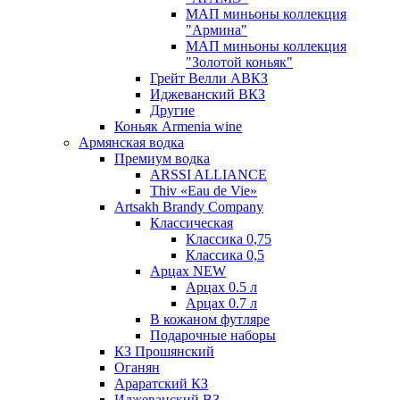
МАП миньоны коллекция
"Армина"
МАП миньоны коллекция
"Золотой коньяк"
Грейт Велли АВКЗ
Иджеванский ВКЗ
Другие
Коньяк Armenia wine
Армянская водка
Премиум водка
ARSSI ALLIANCE
Thiv «Eau de Vie»
Artsakh Brandy Company
Классическая
Классика 0,75
Классика 0,5
Арцах NEW
Арцах 0.5 л
Арцах 0.7 л
В кожаном футляре
Подарочные наборы
КЗ Прошянский
Оганян
Араратский КЗ
Иджеванский ВЗ