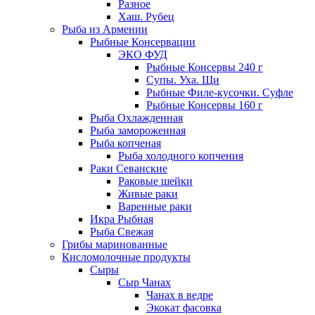
Разное
Хаш. Рубец
Рыба из Армении
Рыбные Консервации
ЭКО ФУД
Рыбные Консервы 240 г
Супы. Уха. Щи
Рыбные Филе-кусочки. Суфле
Рыбные Консервы 160 г
Рыба Охлажденная
Рыба замороженная
Рыба копченая
Рыба холодного копчения
Раки Севанские
Раковые шейки
Живые раки
Варенные раки
Икра Рыбная
Рыба Свежая
Грибы маринованные
Кисломолочные продукты
Сыры
Сыр Чанах
Чанах в ведре
Экокат фасовка