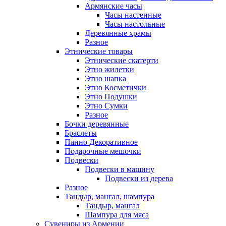
Армянские часы
Часы настенные
Часы настольные
Деревянные храмы
Разное
Этнические товары
Этнические скатерти
Этно жилетки
Этно шапка
Этно Косметички
Этно Подушки
Этно Сумки
Разное
Бочки деревянные
Браслеты
Панно Декоративное
Подарочные мешочки
Подвески
Подвески в машину
Подвески из дерева
Разное
Тандыр, мангал, шампура
Тандыр, мангал
Шампура для мяса
Сувениры из Армении