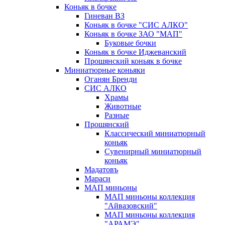
Коньяк в бочке
Гиневан ВЗ
Коньяк в бочке "СИС АЛКО"
Коньяк в бочке ЗАО "МАП"
Буковые бочки
Коньяк в бочке Иджеванский
Прошянский коньяк в бочке
Миниатюрные коньяки
Оганян Бренди
СИС АЛКО
Храмы
Животные
Разные
Прошянский
Классический миниатюрный
коньяк
Сувенирный миниатюрный
коньяк
Мадатовъ
Мараси
МАП миньоны
МАП миньоны коллекция
"Айвазовский"
МАП миньоны коллекция
"АРАМЭ"