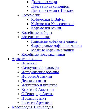
Джезва из меди
Джезва индукционной
Джезва из меди с Песком
Кофемолки
Кофемолки E.Balyan
Кофемолки Классические
Кофемолки Мини
Кофейные наборы
Кофейные чашки
Глиняные кофейные чашки
Фарфоровые кофейные чашки
Медные кофейные чашки
Кофейные подстаканники
Армянские книги
Новинки
Самоучители, словари
Исторические романы
История Армении
Детские книги
Иcкусство и культура
Книги об Армении
О Геноциде Армян
Публицистика
Религия Армении
Кроссворды. Сканворды