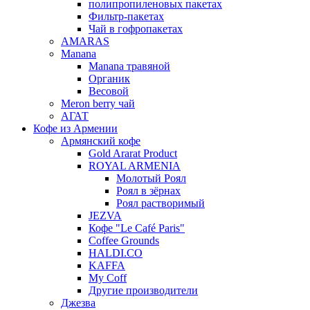
полипропиленовых пакетах
Фильтр-пакетах
Чай в гофропакетах
AMARAS
Manana
Manana травяной
Органик
Весовой
Meron berry чай
АГАТ
Кофе из Армении
Армянский кофе
Gold Ararat Product
ROYAL ARMENIA
Молотый Роял
Роял в зёрнах
Роял растворимый
JEZVA
Кофе "Le Café Paris"
Coffee Grounds
HALDI.CO
KAFFA
My Coff
Другие производители
Джезва