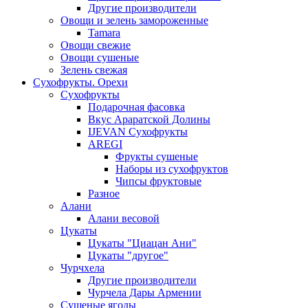
Другие производители
Овощи и зелень замороженные
Tamara
Овощи свежие
Овощи сушеные
Зелень свежая
Сухофрукты. Орехи
Сухофрукты
Подарочная фасовка
Вкус Араратской Долины
IJEVAN Сухофрукты
AREGI
Фрукты сушеные
Наборы из сухофруктов
Чипсы фруктовые
Разное
Алани
Алани весовой
Цукаты
Цукаты "Циацан Ани"
Цукаты "другое"
Чурчхела
Другие производители
Чурчела Дары Армении
Сушеные ягоды