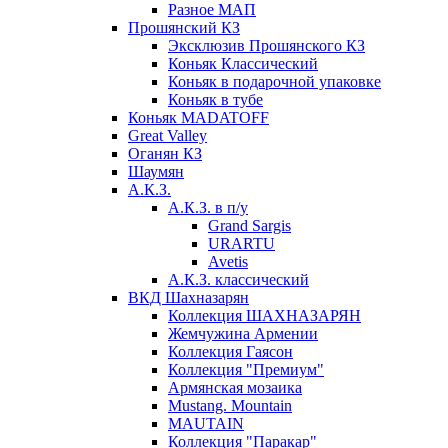
Разное МАП
Прошянский КЗ
Эксклюзив Прошянского КЗ
Коньяк Классический
Коньяк в подарочной упаковке
Коньяк в тубе
Коньяк MADATOFF
Great Valley
Оганян КЗ
Шаумян
А.К.З.
А.К.З. в п/у
Grand Sargis
URARTU
Avetis
А.К.З. классический
ВКД Шахназарян
Коллекция ШАХНАЗАРЯН
Жемчужина Армении
Коллекция Гаясон
Коллекция "Премиум"
Армянская мозаика
Mustang. Mountain
MAUTAIN
Коллекция "Паракар"