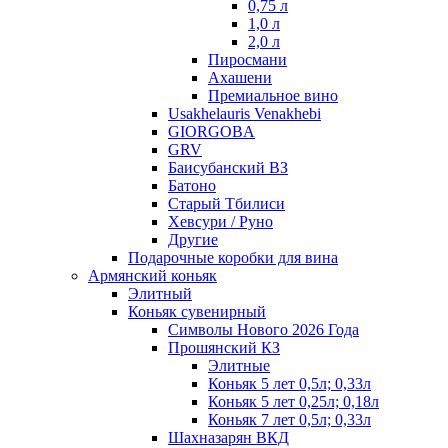
0,75 л
1,0 л
2,0 л
Пиросмани
Ахашени
Премиальное вино
Usakhelauris Venakhebi
GIORGOBA
GRV
Баисубанский ВЗ
Батоно
Старый Тбилиси
Хевсури / Руно
Другие
Подарочные коробки для вина
Армянский коньяк
Элитный
Коньяк сувенирный
Символы Нового 2026 Года
Прошянский КЗ
Элитные
Коньяк 5 лет 0,5л; 0,33л
Коньяк 5 лет 0,25л; 0,18л
Коньяк 7 лет 0,5л; 0,33л
Шахназарян ВКД