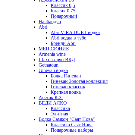
Классик 0,5
Класик 0,75
Подарочный
Налбандян
Abri
Abri VIRA DUET водка
Abri водка в тубе
Бренди Abri
МЕЦ СЮНИК
Armenia wine
Шахназарян ВКД
Getnatoun
Ginevan водка
Бочка Гиневан
Гиневан Золотая коллекция
Гиневан классик
Крепкая водка
Арегак К.З.
ВЕДИ АЛКО
Классика
Элитная
Водка Самкон "Саят Нова"
Классика Саят Нова
Подарочные наборы