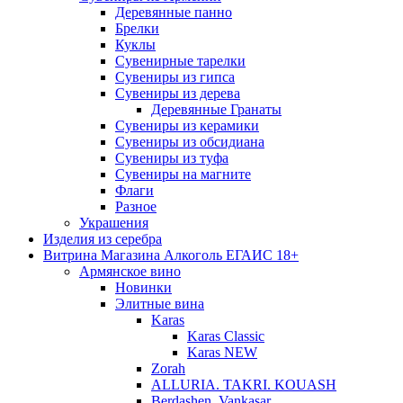
Деревянные панно
Брелки
Куклы
Сувенирные тарелки
Сувениры из гипса
Сувениры из дерева
Деревянные Гранаты
Сувениры из керамики
Сувениры из обсидиана
Сувениры из туфа
Сувениры на магните
Флаги
Разное
Украшения
Изделия из серебра
Витрина Магазина Алкоголь ЕГАИС 18+
Армянское вино
Новинки
Элитные вина
Karas
Karas Classic
Karas NEW
Zorah
ALLURIA. TAKRI. KOUASH
Berdashen. Vankasar