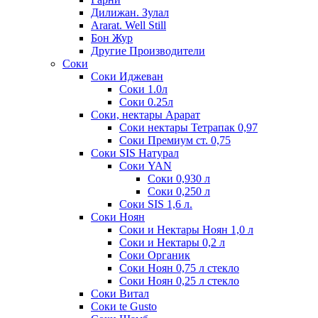
Дилижан. Зулал
Ararat. Well Still
Бон Жур
Другие Производители
Соки
Соки Иджеван
Соки 1.0л
Соки 0.25л
Соки, нектары Арарат
Соки нектары Тетрапак 0,97
Соки Премиум ст. 0,75
Соки SIS Натурал
Соки YAN
Соки 0,930 л
Соки 0,250 л
Соки SIS 1,6 л.
Соки Ноян
Соки и Нектары Ноян 1,0 л
Соки и Нектары 0,2 л
Соки Органик
Соки Ноян 0,75 л стекло
Соки Ноян 0,25 л стекло
Соки Витал
Соки te Gusto