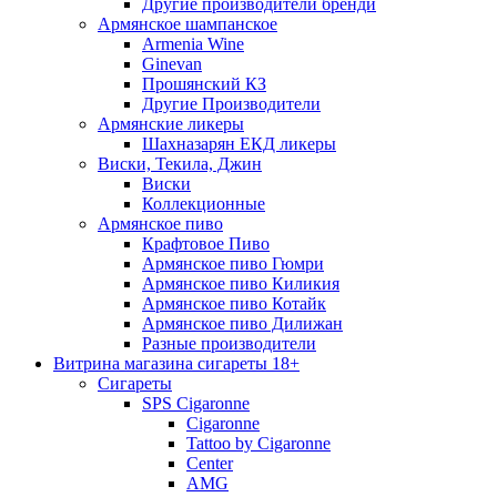
Другие производители бренди
Армянское шампанское
Armenia Wine
Ginevan
Прошянский КЗ
Другие Производители
Армянские ликеры
Шахназарян ЕКД ликеры
Виски, Текила, Джин
Виски
Коллекционные
Армянское пиво
Крафтовое Пиво
Армянское пиво Гюмри
Армянское пиво Киликия
Армянское пиво Котайк
Армянское пиво Дилижан
Разные производители
Витрина магазина сигареты 18+
Cигареты
SPS Cigaronne
Сigaronne
Tattoo by Cigaronne
Center
AMG