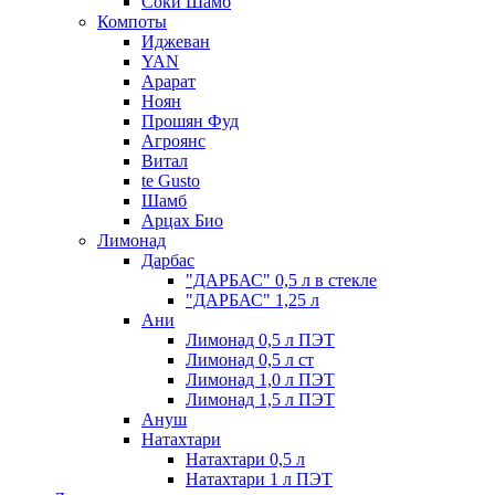
Соки Шамб
Компоты
Иджеван
YAN
Арарат
Ноян
Прошян Фуд
Агроянс
Витал
te Gusto
Шамб
Арцах Био
Лимонад
Дарбас
"ДАРБАС" 0,5 л в стекле
"ДАРБАС" 1,25 л
Ани
Лимонад 0,5 л ПЭТ
Лимонад 0,5 л ст
Лимонад 1,0 л ПЭТ
Лимонад 1,5 л ПЭТ
Ануш
Натахтари
Натахтари 0,5 л
Натахтари 1 л ПЭТ