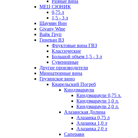
Разные вина
МЕЦ СЮНИК
0,75 л
1,5 - 3 л
Шаумян Вин
Givany Wine
Вайк Груп
Гиневан ВЗ
Фруктовые вина ГВЗ
Классические
Большой объем 1,5 - 3 л
Сувенирные
Другие производители
Миниатюрные вина
Грузинское вино
Кварельский Погреб
Киндзмараули
Киндзмараули 0,75 л.
Киндзмараули 1,0 л.
Киндзмараули 2,0 л.
Алазанская Долина
Алазанка 0,75 л
Алазанка 1,0 л
Алазанка 2,0 л
Саперави