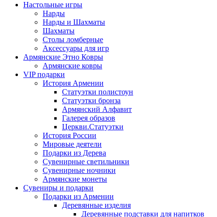
Настольные игры
Нарды
Нарды и Шахматы
Шахматы
Столы ломберные
Аксессуары для игр
Армянские Этно Ковры
Армянские ковры
VIP подарки
История Армении
Статуэтки полистоун
Статуэтки бронза
Армянский Алфавит
Галерея образов
Церкви.Статуэтки
История России
Мировые деятели
Подарки из Дерева
Сувенирные светильники
Сувенирные ночники
Армянские монеты
Сувениры и подарки
Подарки из Армении
Деревянные изделия
Деревянные подставки для напитков