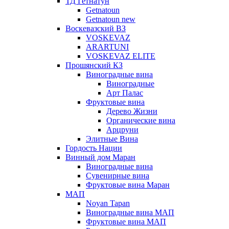
ТД Гетнатун
Getnatoun
Getnatoun new
Воскевазский ВЗ
VOSKEVAZ
ARARTUNI
VOSKEVAZ ELITE
Прошянский КЗ
Виноградные вина
Виноградные
Арт Палас
Фруктовые вина
Дерево Жизни
Органические вина
Арцруни
Элитные Вина
Гордость Нации
Винный дом Маран
Виноградные вина
Сувенирные вина
Фруктовые вина Маран
МАП
Noyan Tapan
Виноградные вина МАП
Фруктовые вина МАП