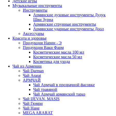
Детские игры
Музыкальные инструменты
Инструменты
Армянские духовые инструменты Дудук
Шви Зурна
Армянские струнные инструменты
Армянские ударные инструменты Доол
Аксессуары
Красота и здоровье
Продукция Нарин - Э
Продукция Ваки Фарм
Косметические масла 100 мл
Косметические масла 50 мл
Косметика для ухода
Чай из Армении
Чай Darman
Чай Ararat
АРМЧАЙ
Чай Армчай в прозрачной фасовке
Чай травяной
Чай Армчай армянский тараз
Чай IJEVAN. MASIS
Чай Гюмри
Чай Нане
MEGA ARARAT