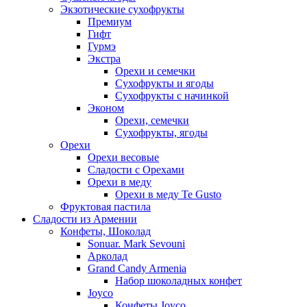
Экзотические сухофрукты
Премиум
Гифт
Гурмэ
Экстра
Орехи и семечки
Сухофрукты и ягоды
Сухофрукты с начинкой
Эконом
Орехи, семечки
Сухофрукты, ягоды
Орехи
Орехи весовые
Сладости с Орехами
Орехи в меду
Орехи в меду Te Gusto
Фруктовая пастила
Сладости из Армении
Конфеты, Шоколад
Sonuar. Mark Sevouni
Арколад
Grand Candy Armenia
Набор шоколадных конфет
Joyco
Конфеты Joyco