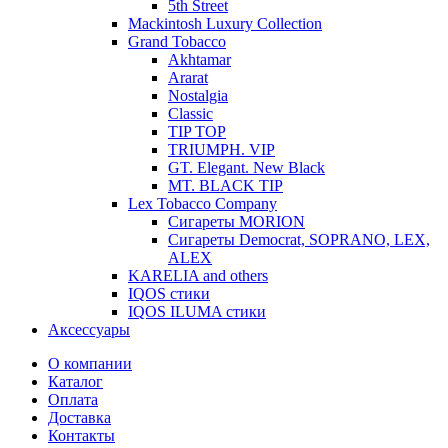
5th Street
Mackintosh Luxury Collection
Grand Tobacco
Akhtamar
Ararat
Nostalgia
Classic
TIP TOP
TRIUMPH. VIP
GT. Elegant. New Black
MT. BLACK TIP
Lex Tobacco Company
Сигареты MORION
Сигареты Democrat, SOPRANO, LEX,
ALEX
KARELIA and others
IQOS стики
IQOS ILUMA стики
Аксессуары
О компании
Каталог
Оплата
Доставка
Контакты