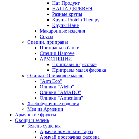
Нат Продукт
НАША ДЕРЕВНЯ
Разные крупы
Крупы Protein Therapy
Крупы Нане
Макаронные изделия
Соусы
Специи, приправы
Приправы в банке
Специи Hamove
АРМСПЕЦИИ
Приправы в фасовке
Приправы малая фасовка
Оливки, Оливковое масло
"Arm Eco"
Оливки "Aiello"
Оливки "AMADO"
Оливки "Armenium"
Хлебобулочные изделия
Мед из Армении
Армянские фрукты
Овощи и зелень
Зелень сушеная
Армчай армянский тараз
Армчай прозрачная фасовка