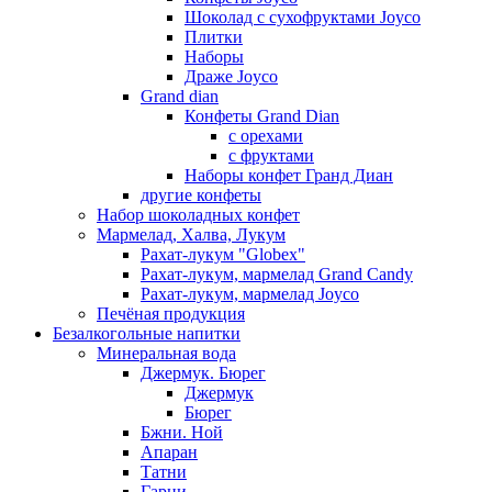
Шоколад с сухофруктами Joyco
Плитки
Наборы
Драже Joyco
Grand dian
Конфеты Grand Dian
с орехами
с фруктами
Наборы конфет Гранд Диан
другие конфеты
Набор шоколадных конфет
Мармелад, Халва, Лукум
Рахат-лукум "Globex"
Рахат-лукум, мармелад Grand Candy
Рахат-лукум, мармелад Joyco
Печёная продукция
Безалкогольные напитки
Минеральная вода
Джермук. Бюрег
Джермук
Бюрег
Бжни. Ной
Апаран
Татни
Гарни