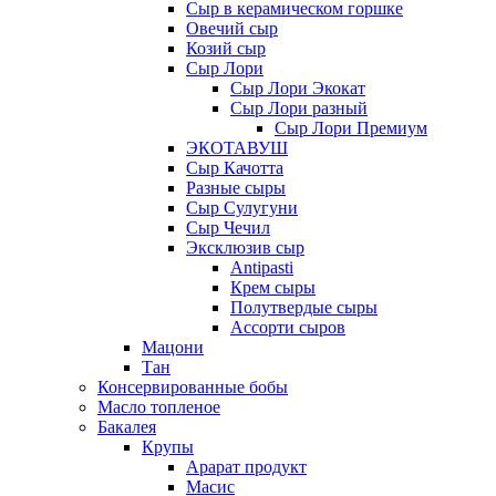
Сыр в керамическом горшке
Овечий сыр
Козий сыр
Сыр Лори
Сыр Лори Экокат
Сыр Лори разный
Сыр Лори Премиум
ЭКОТАВУШ
Сыр Качотта
Разные сыры
Сыр Сулугуни
Сыр Чечил
Эксклюзив сыр
Antipasti
Крем сыры
Полутвердые сыры
Ассорти сыров
Мацони
Тан
Консервированные бобы
Масло топленое
Бакалея
Крупы
Арарат продукт
Масис