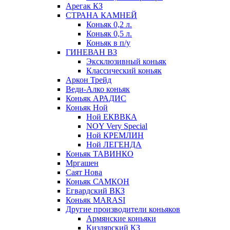
Арегак КЗ
СТРАНА КАМНЕЙ
Коньяк 0,2 л.
Коньяк 0,5 л.
Коньяк в п/у
ГИНЕВАН ВЗ
Эксклюзивный коньяк
Классический коньяк
Аркон Трейд
Веди-Алко коньяк
Коньяк АРАДИС
Коньяк Ной
Ной ЕКВВКА
NOY Very Special
Ной КРЕМЛИН
Ной ЛЕГЕНДА
Коньяк ТАВИНКО
Мргашен
Саят Нова
Коньяк САМКОН
Егвардский ВКЗ
Коньяк MARASI
Другие производители коньяков
Армянские коньяки
Кизлярский КЗ