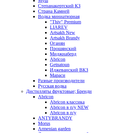
Муш
Степанакертский КЗ
Страна Камней
Водка миниатюрная
"Thiv" Premium
LIAREV
Artsakh New
Artsakh Brandy
Оганян
Прошянский
Миджнаберд
Abricon
Getnatoun
Иджеванский ВКЗ
Мараси
Разные производители
Русская водка
Дистилляты фруктовые; Бренди
Abricon
Abricon классика
Abricon в п/у NEW
Abricon в п/у
ANTYBRANDY
Morus
Armenian garden