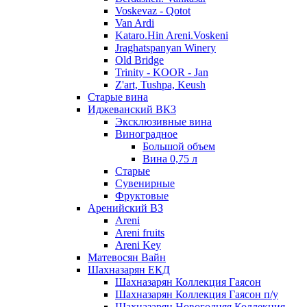
Voskevaz - Qotot
Van Ardi
Kataro.Hin Areni.Voskeni
Jraghatspanyan Winery
Old Bridge
Trinity - KOOR - Jan
Z'art, Tushpa, Keush
Старые вина
Иджеванский ВК3
Эксклюзивные вина
Виноградное
Большой объем
Вина 0,75 л
Старые
Сувенирные
Фруктовые
Аренийский ВЗ
Areni
Areni fruits
Areni Key
Матевосян Вайн
Шахназарян ЕКД
Шахназарян Коллекция Гаясон
Шахназарян Коллекция Гаясон п/у
Шахназарян Новогодняя Коллекция