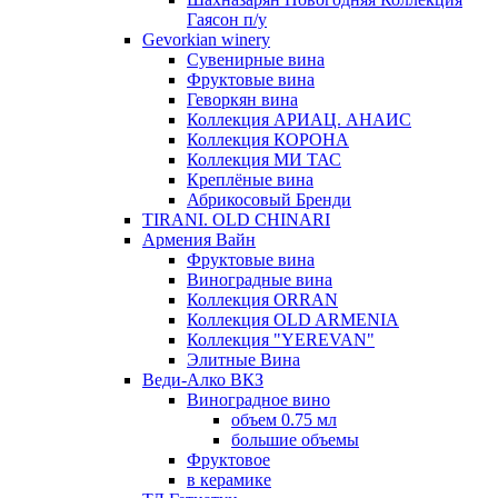
Гаясон п/у
Gevorkian winery
Сувенирные вина
Фруктовые вина
Геворкян вина
Коллекция АРИАЦ. АНАИС
Коллекция КОРОНА
Коллекция МИ ТАС
Креплёные вина
Абрикосовый Бренди
TIRANI. OLD CHINARI
Армения Вайн
Фруктовые вина
Виноградные вина
Коллекция ORRAN
Коллекция OLD ARMENIA
Коллекция "YEREVAN"
Элитные Вина
Веди-Алко ВКЗ
Виноградное вино
объем 0.75 мл
большие объемы
Фруктовое
в керамике