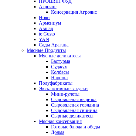
ПРОШЯН ФУД
Агроянс
Консервация Агроянс
Ноян
Армениум
Авшар
te Gusto
YAN
Сады Арагаца
Мясные Продукты
Мясные деликатесы
Бастурма
Суджух
Колбасы
Нарезка
Полуфабрикаты
Эксклюзивные закуски
Мини-рулеты
Сыровяленая вырезка
Сыровяленая говядина
Сыровяленая свинина
Сырные деликатесы
Мясная консервация
Готовые блюда и обеды
Долма