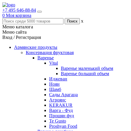
+7 495 646-88-84
0
Моя корзина
x
Меню каталога
Меню сайта
Вход / Регистрация
Армянские продукты
Консервация фруктовая
Варенье
Vital
Варенье маленький объем
Варенье большой объем
Иджеван
Ноян
Шамб
Сады Арагаца
Агроянс
KERAKUR
Варга - Фуд
Прошян фуд
Te Gusto
Proshyan Food