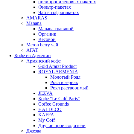
полипропиленовых пакетах
Фильтр-пакетах
Чай в гофропакетах
AMARAS
Manana
Manana травяной
Органик
Весовой
Meron berry чай
АГАТ
Кофе из Армении
Армянский кофе
Gold Ararat Product
ROYAL ARMENIA
Молотый Роял
Роял в зёрнах
Роял растворимый
JEZVA
Кофе "Le Café Paris"
Coffee Grounds
HALDI.CO
KAFFA
My Coff
Другие производители
Джезва