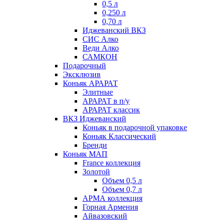
0,5 л
0,250 л
0,70 л
Иджеванский ВКЗ
СИС Алко
Веди Алко
САМКОН
Подарочный
Эксклюзив
Коньяк АРАРАТ
Элитные
АРАРАТ в п/у
АРАРАТ классик
ВКЗ Иджеванский
Коньяк в подарочной упаковке
Коньяк Классический
Бренди
Коньяк МАП
France коллекция
Золотой
Объем 0,5 л
Объем 0,7 л
АРМА коллекция
Горная Армения
Айвазовский