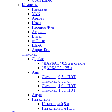
Соки Шамб
Компоты
Иджеван
YAN
Арарат
Ноян
Прошян Фуд
Агроянс
Витал
te Gusto
Шамб
Арцах Био
Лимонад
Дарбас
"ДАРБАС" 0,5 л в стекле
"ДАРБАС" 1,25 л
Ани
Лимонад 0,5 л ПЭТ
Лимонад 0,5 л ст
Лимонад 1,0 л ПЭТ
Лимонад 1,5 л ПЭТ
Ануш
Натахтари
Натахтари 0,5 л
Натахтари 1 л ПЭТ