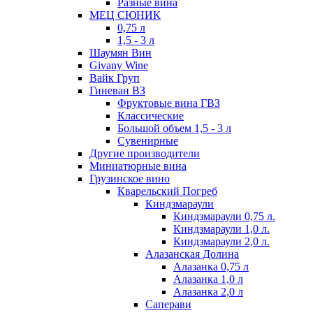
Разные вина
МЕЦ СЮНИК
0,75 л
1,5 - 3 л
Шаумян Вин
Givany Wine
Вайк Груп
Гиневан ВЗ
Фруктовые вина ГВЗ
Классические
Большой объем 1,5 - 3 л
Сувенирные
Другие производители
Миниатюрные вина
Грузинское вино
Кварельский Погреб
Киндзмараули
Киндзмараули 0,75 л.
Киндзмараули 1,0 л.
Киндзмараули 2,0 л.
Алазанская Долина
Алазанка 0,75 л
Алазанка 1,0 л
Алазанка 2,0 л
Саперави