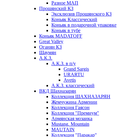
Разное МАП
Прошянский КЗ
Эксклюзив Прошянского КЗ
Коньяк Классический
Коньяк в подарочной упаковке
Коньяк в тубе
Коньяк MADATOFF
Great Valley
Оганян КЗ
Шаумян
А.К.З.
А.К.З. в п/у
Grand Sargis
URARTU
Avetis
А.К.З. классический
ВКД Шахназарян
Коллекция ШАХНАЗАРЯН
Жемчужина Армении
Коллекция Гаясон
Коллекция "Премиум"
Армянская мозаика
Mustang. Mountain
MAUTAIN
Коллекция "Паракар"