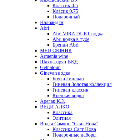
Классик 0,5
Класик 0,75
Подарочный
Налбандян
Abri
Abri VIRA DUET водка
Abri водка в тубе
Бренди Abri
МЕЦ СЮНИК
Armenia wine
Шахназарян ВКД
Getnatoun
Ginevan водка
Бочка Гиневан
Гиневан Золотая коллекция
Гиневан классик
Крепкая водка
Арегак К.З.
ВЕДИ АЛКО
Классика
Элитная
Водка Самкон "Саят Нова"
Классика Саят Нова
Подарочные наборы