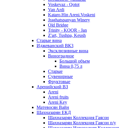
Voskevaz - Qotot
Van Ardi
Kataro.Hin Areni.Voskeni
Jraghatspanyan Winery
Old Bridge
Trinity - KOOR - Jan
Z'art, Tushpa, Keush
Старые вина
Иджеванский ВК3
Эксклюзивные вина
Виноградное
Большой объем
Вина 0,75 л
Старые
Сувенирные
Фруктовые
Аренийский ВЗ
Areni
Areni fruits
Areni Key
Матевосян Вайн
Шахназарян ЕКД
Шахназарян Коллекция Гаясон
Шахназарян Коллекция Гаясон п/у
Шахназарян Новогодняя Коллекция