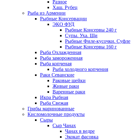
Разное
Хаш. Рубец
Рыба из Армении
Рыбные Консервации
ЭКО ФУД
Рыбные Консервы 240 г
Супы. Уха. Щи
Рыбные Филе-кусочки. Суфле
Рыбные Консервы 160 г
Рыба Охлажденная
Рыба замороженная
Рыба копченая
Рыба холодного копчения
Раки Севанские
Раковые шейки
Живые раки
Варенные раки
Икра Рыбная
Рыба Свежая
Грибы маринованные
Кисломолочные продукты
Сыры
Сыр Чанах
Чанах в ведре
Экокат фасовка