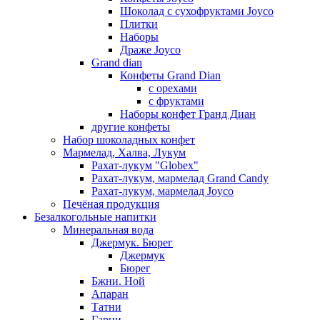
Шоколад с сухофруктами Joyco
Плитки
Наборы
Драже Joyco
Grand dian
Конфеты Grand Dian
с орехами
с фруктами
Наборы конфет Гранд Диан
другие конфеты
Набор шоколадных конфет
Мармелад, Халва, Лукум
Рахат-лукум "Globex"
Рахат-лукум, мармелад Grand Candy
Рахат-лукум, мармелад Joyco
Печёная продукция
Безалкогольные напитки
Минеральная вода
Джермук. Бюрег
Джермук
Бюрег
Бжни. Ной
Апаран
Татни
Гарни