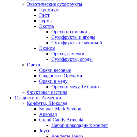
Экзотические сухофрукты
Премиум
Гифт
Гурмэ
Экстра
Орехи и семечки
Сухофрукты и ягоды
Сухофрукты с начинкой
Эконом
Орехи, семечки
Сухофрукты, ягоды
Орехи
Орехи весовые
Сладости с Орехами
Орехи в меду
Орехи в меду Te Gusto
Фруктовая пастила
Сладости из Армении
Конфеты, Шоколад
Sonuar. Mark Sevouni
Арколад
Grand Candy Armenia
Набор шоколадных конфет
Joyco
Конфеты Joyco