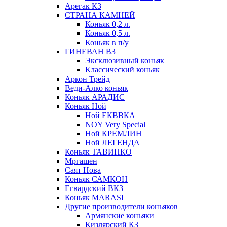
Арегак КЗ
СТРАНА КАМНЕЙ
Коньяк 0,2 л.
Коньяк 0,5 л.
Коньяк в п/у
ГИНЕВАН ВЗ
Эксклюзивный коньяк
Классический коньяк
Аркон Трейд
Веди-Алко коньяк
Коньяк АРАДИС
Коньяк Ной
Ной ЕКВВКА
NOY Very Special
Ной КРЕМЛИН
Ной ЛЕГЕНДА
Коньяк ТАВИНКО
Мргашен
Саят Нова
Коньяк САМКОН
Егвардский ВКЗ
Коньяк MARASI
Другие производители коньяков
Армянские коньяки
Кизлярский КЗ