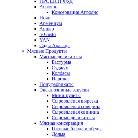
ПРОШЯН ФУД
Агроянс
Консервация Агроянс
Ноян
Армениум
Авшар
te Gusto
YAN
Сады Арагаца
Мясные Продукты
Мясные деликатесы
Бастурма
Суджух
Колбасы
Нарезка
Полуфабрикаты
Эксклюзивные закуски
Мини-рулеты
Сыровяленая вырезка
Сыровяленая говядина
Сыровяленая свинина
Сырные деликатесы
Мясная консервация
Готовые блюда и обеды
Долма