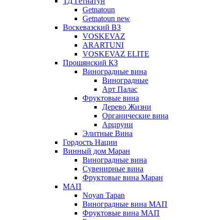
ТД Гетнатун
Getnatoun
Getnatoun new
Воскевазский ВЗ
VOSKEVAZ
ARARTUNI
VOSKEVAZ ELITE
Прошянский КЗ
Виноградные вина
Виноградные
Арт Палас
Фруктовые вина
Дерево Жизни
Органические вина
Арцруни
Элитные Вина
Гордость Нации
Винный дом Маран
Виноградные вина
Сувенирные вина
Фруктовые вина Маран
МАП
Noyan Tapan
Виноградные вина МАП
Фруктовые вина МАП