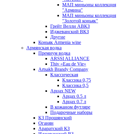
МАП миньоны коллекция
"Армина"
МАП миньоны коллекция
"Золотой коньяк"
Грейт Велли АВКЗ
Иджеванский ВКЗ
Другие
Коньяк Armenia wine
Армянская водка
Премиум водка
ARSSI ALLIANCE
Thiv «Eau de Vie»
Artsakh Brandy Company
Классическая
Классика 0,75
Классика 0,5
Арцах NEW
Арцах 0.5 л
Арцах 0.7 л
В кожаном футляре
Подарочные наборы
КЗ Прошянский
Оганян
Араратский КЗ
Иджеванский ВЗ