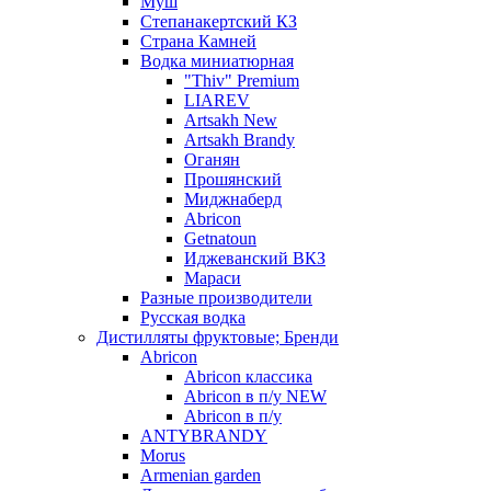
Муш
Степанакертский КЗ
Страна Камней
Водка миниатюрная
"Thiv" Premium
LIAREV
Artsakh New
Artsakh Brandy
Оганян
Прошянский
Миджнаберд
Abricon
Getnatoun
Иджеванский ВКЗ
Мараси
Разные производители
Русская водка
Дистилляты фруктовые; Бренди
Abricon
Abricon классика
Abricon в п/у NEW
Abricon в п/у
ANTYBRANDY
Morus
Armenian garden