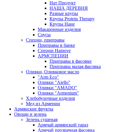
Нат Продукт
НАША ДЕРЕВНЯ
Разные крупы
Крупы Protein Therapy
Крупы Нане
Макаронные изделия
Соусы
Специи, приправы
Приправы в банке
Специи Hamove
АРМСПЕЦИИ
Приправы в фасовке
Приправы малая фасовка
Оливки, Оливковое масло
"Arm Eco"
Оливки "Aiello"
Оливки "AMADO"
Оливки "Armenium"
Хлебобулочные изделия
Мед из Армении
Армянские фрукты
Овощи и зелень
Зелень сушеная
Армчай армянский тараз
Армчай прозрачная фасовка