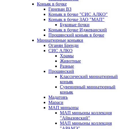
Коньяк в бочке
Гиневан ВЗ
Коньяк в бочке "СИС АЛКО"
Коньяк в бочке ЗАО "МАП"
Буковые бочки
Коньяк в бочке Иджеванский
Прошянский коньяк в бочке
Миниатюрные коньяки
Оганян Бренди
СИС АЛКО
Храмы
Животные
Разные
Прошянский
Классический миниатюрный
коньяк
Сувенирный миниатюрный
коньяк
Мадатовъ
Мараси
МАП миньоны
МАП миньоны коллекция
"Айвазовский"
МАП миньоны коллекция
"АРАМЭ"