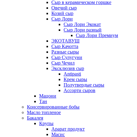
Сыр в керамическом горшке
Овечий сыр
Козий сыр
Сыр Лори
Сыр Лори Экокат
Сыр Лори разный
Сыр Лори Премиум
ЭКОТАВУШ
Сыр Качотта
Разные сыры
Сыр Сулугуни
Сыр Чечил
Эксклюзив сыр
Antipasti
Крем сыры
Полутвердые сыры
Ассорти сыров
Мацони
Тан
Консервированные бобы
Масло топленое
Бакалея
Крупы
Арарат продукт
Масис