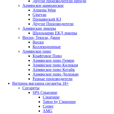
Другие производители бренди
Армянское шампанское
Armenia Wine
Ginevan
Прошянский КЗ
Другие Производители
Армянские ликеры
Шахназарян ЕКД ликеры
Виски, Текила, Джин
Виски
Коллекционные
Армянское пиво
Крафтовое Пиво
Армянское пиво Гюмри
Армянское пиво Киликия
Армянское пиво Котайк
Армянское пиво Дилижан
Разные производители
Витрина магазина сигареты 18+
Cигареты
SPS Cigaronne
Сigaronne
Tattoo by Cigaronne
Center
AMG