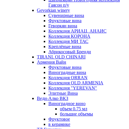
Гаясон п/у
Gevorkian winery
Сувенирные вина
Фруктовые вина
Геворкян вина
Коллекция АРИАЦ. АНАИС
Коллекция КОРОНА
Коллекция МИ ТАС
Креплёные вина
Абрикосовый Бренди
TIRANI. OLD CHINARI
Армения Вайн
Фруктовые вина
Виноградные вина
Коллекция ORRAN
Коллекция OLD ARMENIA
Коллекция "YEREVAN"
Элитные Вина
Веди-Алко ВКЗ
Виноградное вино
объем 0.75 мл
большие объемы
Фруктовое
в керамике