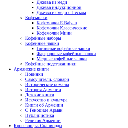
Джезва из меди
Джезва индукционной
Джезва из меди с Песком
Кофемолки
Кофемолки E.Balyan
Кофемолки Классические
Кофемолки Мини
Кофейные наборы
Кофейные чашки
Глиняные кофейные чашки
Фарфоровые кофейные чашки
Медные кофейные чашки
Кофейные подстаканники
Армянские книги
Новинки
Самоучители, словари
Исторические романы
История Армении
Детские книги
Иcкусство и культура
Книги об Армении
О Геноциде Армян
Публицистика
Религия Армении
Кроссворды. Сканворды