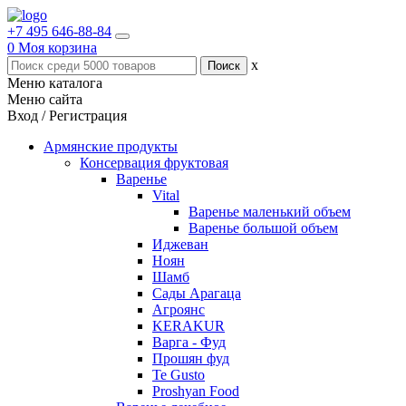
+7 495 646-88-84
0
Моя корзина
x
Меню каталога
Меню сайта
Вход / Регистрация
Армянские продукты
Консервация фруктовая
Варенье
Vital
Варенье маленький объем
Варенье большой объем
Иджеван
Ноян
Шамб
Сады Арагаца
Агроянс
KERAKUR
Варга - Фуд
Прошян фуд
Te Gusto
Proshyan Food