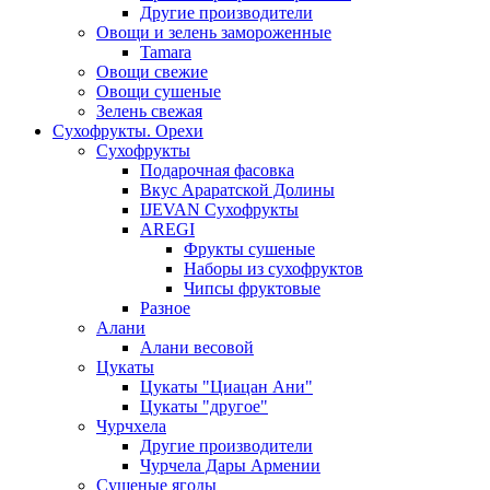
Другие производители
Овощи и зелень замороженные
Tamara
Овощи свежие
Овощи сушеные
Зелень свежая
Сухофрукты. Орехи
Сухофрукты
Подарочная фасовка
Вкус Араратской Долины
IJEVAN Сухофрукты
AREGI
Фрукты сушеные
Наборы из сухофруктов
Чипсы фруктовые
Разное
Алани
Алани весовой
Цукаты
Цукаты "Циацан Ани"
Цукаты "другое"
Чурчхела
Другие производители
Чурчела Дары Армении
Сушеные ягоды