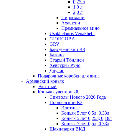
0,75 л
1,0 л
2,0 л
Пиросмани
Ахашени
Премиальное вино
Usakhelauris Venakhebi
GIORGOBA
GRV
Баисубанский ВЗ
Батоно
Старый Тбилиси
Хевсури / Руно
Другие
Подарочные коробки для вина
Армянский коньяк
Элитный
Коньяк сувенирный
Символы Нового 2026 Года
Прошянский КЗ
Элитные
Коньяк 5 лет 0,5л; 0,33л
Коньяк 5 лет 0,25л; 0,18л
Коньяк 7 лет 0,5л; 0,33л
Шахназарян ВКД