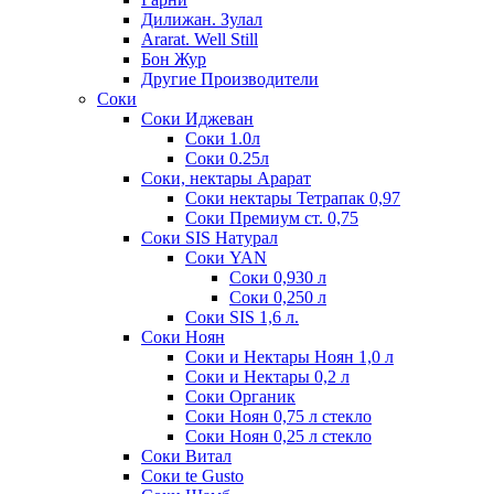
Дилижан. Зулал
Ararat. Well Still
Бон Жур
Другие Производители
Соки
Соки Иджеван
Соки 1.0л
Соки 0.25л
Соки, нектары Арарат
Соки нектары Тетрапак 0,97
Соки Премиум ст. 0,75
Соки SIS Натурал
Соки YAN
Соки 0,930 л
Соки 0,250 л
Соки SIS 1,6 л.
Соки Ноян
Соки и Нектары Ноян 1,0 л
Соки и Нектары 0,2 л
Соки Органик
Соки Ноян 0,75 л стекло
Соки Ноян 0,25 л стекло
Соки Витал
Соки te Gusto