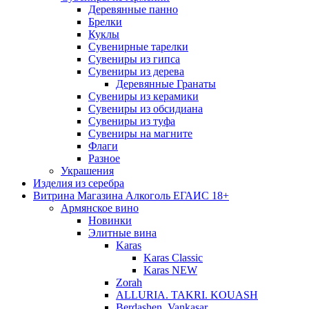
Деревянные панно
Брелки
Куклы
Сувенирные тарелки
Сувениры из гипса
Сувениры из дерева
Деревянные Гранаты
Сувениры из керамики
Сувениры из обсидиана
Сувениры из туфа
Сувениры на магните
Флаги
Разное
Украшения
Изделия из серебра
Витрина Магазина Алкоголь ЕГАИС 18+
Армянское вино
Новинки
Элитные вина
Karas
Karas Classic
Karas NEW
Zorah
ALLURIA. TAKRI. KOUASH
Berdashen. Vankasar