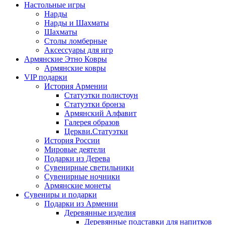
Настольные игры
Нарды
Нарды и Шахматы
Шахматы
Столы ломберные
Аксессуары для игр
Армянские Этно Ковры
Армянские ковры
VIP подарки
История Армении
Статуэтки полистоун
Статуэтки бронза
Армянский Алфавит
Галерея образов
Церкви.Статуэтки
История России
Мировые деятели
Подарки из Дерева
Сувенирные светильники
Сувенирные ночники
Армянские монеты
Сувениры и подарки
Подарки из Армении
Деревянные изделия
Деревянные подставки для напитков