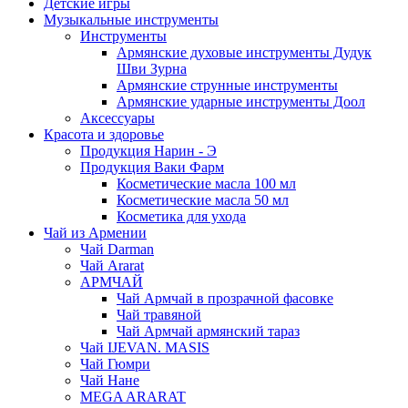
Детские игры
Музыкальные инструменты
Инструменты
Армянские духовые инструменты Дудук
Шви Зурна
Армянские струнные инструменты
Армянские ударные инструменты Доол
Аксессуары
Красота и здоровье
Продукция Нарин - Э
Продукция Ваки Фарм
Косметические масла 100 мл
Косметические масла 50 мл
Косметика для ухода
Чай из Армении
Чай Darman
Чай Ararat
АРМЧАЙ
Чай Армчай в прозрачной фасовке
Чай травяной
Чай Армчай армянский тараз
Чай IJEVAN. MASIS
Чай Гюмри
Чай Нане
MEGA ARARAT