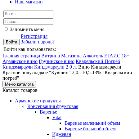
Наш магазин
Запомнить меня
Регистрация
Забыли пароль?
Войти как пользователь:
Главная страница
Витрина Магазина Алкоголь ЕГАИС 18+
Армянское вино
Грузинское вино
Кварельский Погреб
Киндзмараули
Киндзмараули 2,0 л.
Вино Киндзмараули
Красное полусладкое "Кувшин" 2,0л 10,5-13% "Кварельский
погреб"
Меню каталога
Каталог товаров
Армянские продукты
Консервация фруктовая
Варенье
Vital
Варенье маленький объем
Варенье большой объем
Иджеван