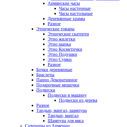
Армянские часы
Часы настенные
Часы настольные
Деревянные храмы
Разное
Этнические товары
Этнические скатерти
Этно жилетки
Этно шапка
Этно Косметички
Этно Подушки
Этно Сумки
Разное
Бочки деревянные
Браслеты
Панно Декоративное
Подарочные мешочки
Подвески
Подвески в машину
Подвески из дерева
Разное
Тандыр, мангал, шампура
Тандыр, мангал
Шампура для мяса
Сувениры из Армении