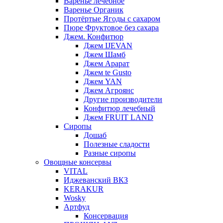
Варенье лечебное
Варенье Органик
Протёртые Ягоды с сахаром
Пюре Фруктовое без сахара
Джем. Конфитюр
Джем IJEVAN
Джем Шамб
Джем Арарат
Джем te Gusto
Джем YAN
Джем Агроянс
Другие производители
Конфитюр лечебный
Джем FRUIT LAND
Сиропы
Дошаб
Полезные сладости
Разные сиропы
Овощные консервы
VITAL
Иджеванский ВКЗ
KERAKUR
Wosky
Артфуд
Консервация