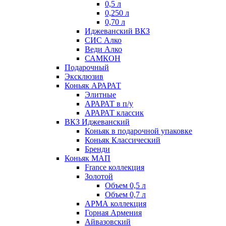
0,5 л
0,250 л
0,70 л
Иджеванский ВКЗ
СИС Алко
Веди Алко
САМКОН
Подарочный
Эксклюзив
Коньяк АРАРАТ
Элитные
АРАРАТ в п/у
АРАРАТ классик
ВКЗ Иджеванский
Коньяк в подарочной упаковке
Коньяк Классический
Бренди
Коньяк МАП
France коллекция
Золотой
Объем 0,5 л
Объем 0,7 л
АРМА коллекция
Горная Армения
Айвазовский