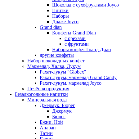
Шоколад с сухофруктами Joyco
Плитки
Наборы
Драже Joyco
Grand dian
Конфеты Grand Dian
с орехами
с фруктами
Наборы конфет Гранд Диан
другие конфеты
Набор шоколадных конфет
Мармелад, Халва, Лукум
Рахат-лукум "Globex"
Рахат-лукум, мармелад Grand Candy
Рахат-лукум, мармелад Joyco
Печёная продукция
Безалкогольные напитки
Минеральная вода
Джермук. Бюрег
Джермук
Бюрег
Бжни. Ной
Апаран
Татни
Гарни