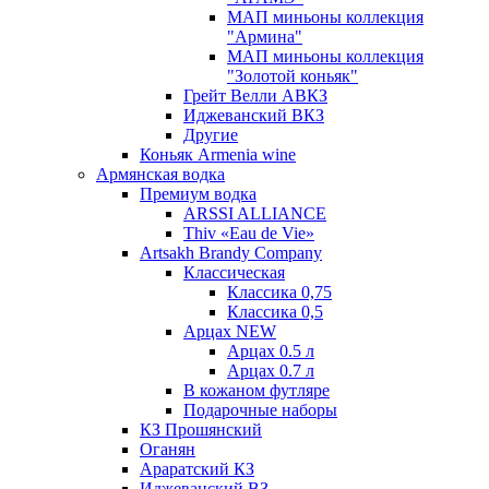
МАП миньоны коллекция
"Армина"
МАП миньоны коллекция
"Золотой коньяк"
Грейт Велли АВКЗ
Иджеванский ВКЗ
Другие
Коньяк Armenia wine
Армянская водка
Премиум водка
ARSSI ALLIANCE
Thiv «Eau de Vie»
Artsakh Brandy Company
Классическая
Классика 0,75
Классика 0,5
Арцах NEW
Арцах 0.5 л
Арцах 0.7 л
В кожаном футляре
Подарочные наборы
КЗ Прошянский
Оганян
Араратский КЗ
Иджеванский ВЗ