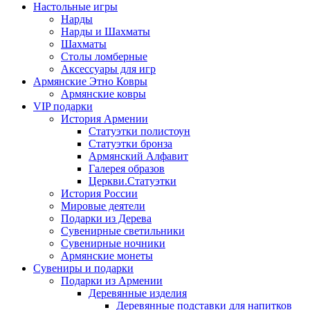
Настольные игры
Нарды
Нарды и Шахматы
Шахматы
Столы ломберные
Аксессуары для игр
Армянские Этно Ковры
Армянские ковры
VIP подарки
История Армении
Статуэтки полистоун
Статуэтки бронза
Армянский Алфавит
Галерея образов
Церкви.Статуэтки
История России
Мировые деятели
Подарки из Дерева
Сувенирные светильники
Сувенирные ночники
Армянские монеты
Сувениры и подарки
Подарки из Армении
Деревянные изделия
Деревянные подставки для напитков