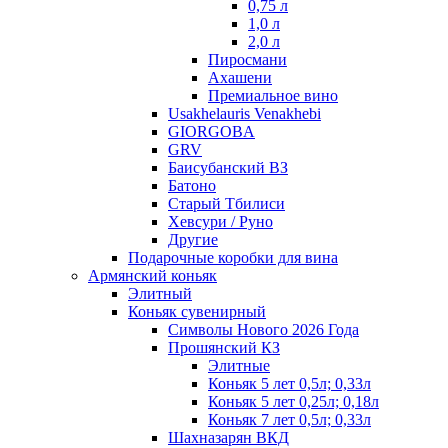
0,75 л
1,0 л
2,0 л
Пиросмани
Ахашени
Премиальное вино
Usakhelauris Venakhebi
GIORGOBA
GRV
Баисубанский ВЗ
Батоно
Старый Тбилиси
Хевсури / Руно
Другие
Подарочные коробки для вина
Армянский коньяк
Элитный
Коньяк сувенирный
Символы Нового 2026 Года
Прошянский КЗ
Элитные
Коньяк 5 лет 0,5л; 0,33л
Коньяк 5 лет 0,25л; 0,18л
Коньяк 7 лет 0,5л; 0,33л
Шахназарян ВКД