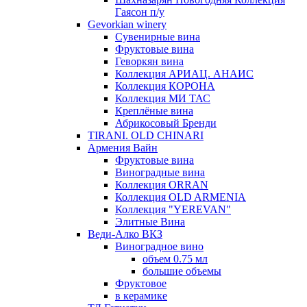
Гаясон п/у
Gevorkian winery
Сувенирные вина
Фруктовые вина
Геворкян вина
Коллекция АРИАЦ. АНАИС
Коллекция КОРОНА
Коллекция МИ ТАС
Креплёные вина
Абрикосовый Бренди
TIRANI. OLD CHINARI
Армения Вайн
Фруктовые вина
Виноградные вина
Коллекция ORRAN
Коллекция OLD ARMENIA
Коллекция "YEREVAN"
Элитные Вина
Веди-Алко ВКЗ
Виноградное вино
объем 0.75 мл
большие объемы
Фруктовое
в керамике