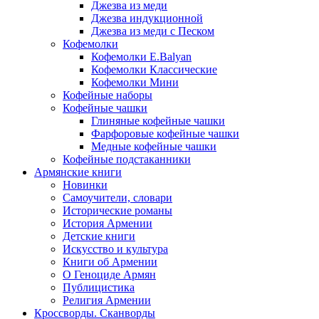
Джезва из меди
Джезва индукционной
Джезва из меди с Песком
Кофемолки
Кофемолки E.Balyan
Кофемолки Классические
Кофемолки Мини
Кофейные наборы
Кофейные чашки
Глиняные кофейные чашки
Фарфоровые кофейные чашки
Медные кофейные чашки
Кофейные подстаканники
Армянские книги
Новинки
Самоучители, словари
Исторические романы
История Армении
Детские книги
Иcкусство и культура
Книги об Армении
О Геноциде Армян
Публицистика
Религия Армении
Кроссворды. Сканворды