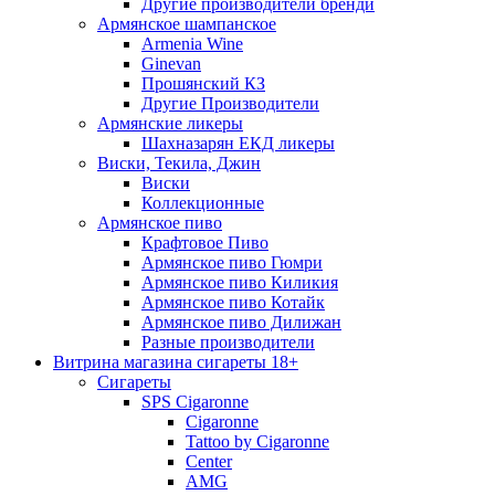
Другие производители бренди
Армянское шампанское
Armenia Wine
Ginevan
Прошянский КЗ
Другие Производители
Армянские ликеры
Шахназарян ЕКД ликеры
Виски, Текила, Джин
Виски
Коллекционные
Армянское пиво
Крафтовое Пиво
Армянское пиво Гюмри
Армянское пиво Киликия
Армянское пиво Котайк
Армянское пиво Дилижан
Разные производители
Витрина магазина сигареты 18+
Cигареты
SPS Cigaronne
Сigaronne
Tattoo by Cigaronne
Center
AMG