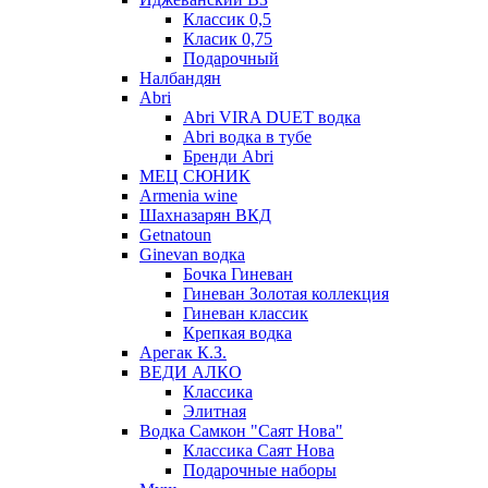
Классик 0,5
Класик 0,75
Подарочный
Налбандян
Abri
Abri VIRA DUET водка
Abri водка в тубе
Бренди Abri
МЕЦ СЮНИК
Armenia wine
Шахназарян ВКД
Getnatoun
Ginevan водка
Бочка Гиневан
Гиневан Золотая коллекция
Гиневан классик
Крепкая водка
Арегак К.З.
ВЕДИ АЛКО
Классика
Элитная
Водка Самкон "Саят Нова"
Классика Саят Нова
Подарочные наборы