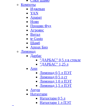
Соки Шамб
Компоты
Иджеван
YAN
Арарат
Ноян
Прошян Фуд
Агроянс
Витал
te Gusto
Шамб
Арцах Био
Лимонад
Дарбас
"ДАРБАС" 0,5 л в стекле
"ДАРБАС" 1,25 л
Ани
Лимонад 0,5 л ПЭТ
Лимонад 0,5 л ст
Лимонад 1,0 л ПЭТ
Лимонад 1,5 л ПЭТ
Ануш
Натахтари
Натахтари 0,5 л
Натахтари 1 л ПЭТ