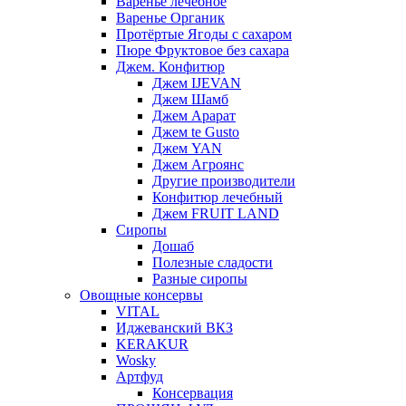
Варенье лечебное
Варенье Органик
Протёртые Ягоды с сахаром
Пюре Фруктовое без сахара
Джем. Конфитюр
Джем IJEVAN
Джем Шамб
Джем Арарат
Джем te Gusto
Джем YAN
Джем Агроянс
Другие производители
Конфитюр лечебный
Джем FRUIT LAND
Сиропы
Дошаб
Полезные сладости
Разные сиропы
Овощные консервы
VITAL
Иджеванский ВКЗ
KERAKUR
Wosky
Артфуд
Консервация