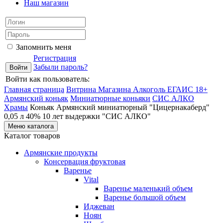
Наш магазин
Запомнить меня
Регистрация
Забыли пароль?
Войти как пользователь:
Главная страница
Витрина Магазина Алкоголь ЕГАИС 18+
Армянский коньяк
Миниатюрные коньяки
СИС АЛКО
Храмы
Коньяк Армянский миниатюрный "Цицернакаберд"
0,05 л 40% 10 лет выдержки "СИС АЛКО"
Меню каталога
Каталог товаров
Армянские продукты
Консервация фруктовая
Варенье
Vital
Варенье маленький объем
Варенье большой объем
Иджеван
Ноян