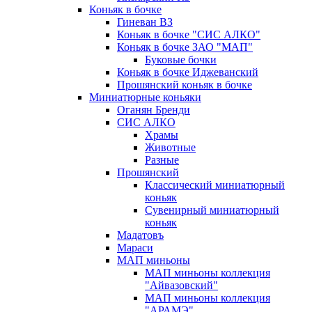
Коньяк в бочке
Гиневан ВЗ
Коньяк в бочке "СИС АЛКО"
Коньяк в бочке ЗАО "МАП"
Буковые бочки
Коньяк в бочке Иджеванский
Прошянский коньяк в бочке
Миниатюрные коньяки
Оганян Бренди
СИС АЛКО
Храмы
Животные
Разные
Прошянский
Классический миниатюрный
коньяк
Сувенирный миниатюрный
коньяк
Мадатовъ
Мараси
МАП миньоны
МАП миньоны коллекция
"Айвазовский"
МАП миньоны коллекция
"АРАМЭ"