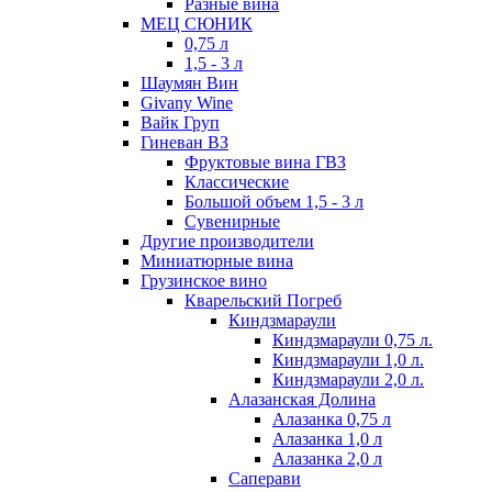
Разные вина
МЕЦ СЮНИК
0,75 л
1,5 - 3 л
Шаумян Вин
Givany Wine
Вайк Груп
Гиневан ВЗ
Фруктовые вина ГВЗ
Классические
Большой объем 1,5 - 3 л
Сувенирные
Другие производители
Миниатюрные вина
Грузинское вино
Кварельский Погреб
Киндзмараули
Киндзмараули 0,75 л.
Киндзмараули 1,0 л.
Киндзмараули 2,0 л.
Алазанская Долина
Алазанка 0,75 л
Алазанка 1,0 л
Алазанка 2,0 л
Саперави