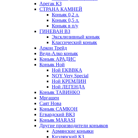
Арегак КЗ
СТРАНА КАМНЕЙ
Коньяк 0,2 л.
Коньяк 0,5 л.
Коньяк в п/у
ГИНЕВАН ВЗ
Эксклюзивный коньяк
Классический коньяк
Аркон Трейд
Веди-Алко коньяк
Коньяк АРАДИС
Коньяк Ной
Ной ЕКВВКА
NOY Very Special
Ной КРЕМЛИН
Ной ЛЕГЕНДА
Коньяк ТАВИНКО
Мргашен
Саят Нова
Коньяк САМКОН
Егвардский ВКЗ
Коньяк MARASI
Другие производители коньяков
Армянские коньяки
Кизлярский КЗ