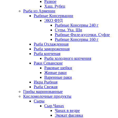
Разное
Хаш. Рубец
Рыба из Армении
Рыбные Консервации
ЭКО ФУД
Рыбные Консервы 240 г
Супы. Уха. Щи
Рыбные Филе-кусочки. Суфле
Рыбные Консервы 160 г
Рыба Охлажденная
Рыба замороженная
Рыба копченая
Рыба холодного копчения
Раки Севанские
Раковые шейки
Живые раки
Варенные раки
Икра Рыбная
Рыба Свежая
Грибы маринованные
Кисломолочные продукты
Сыры
Сыр Чанах
Чанах в ведре
Экокат фасовка