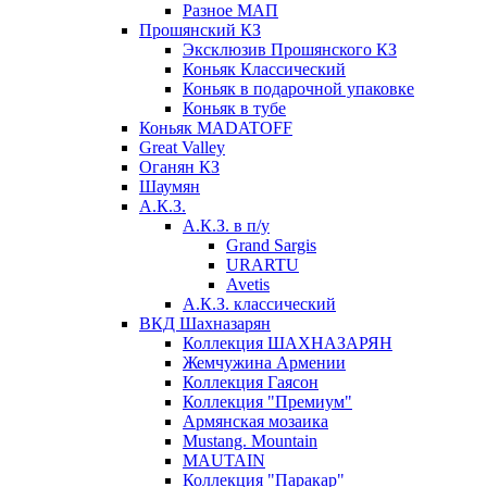
Разное МАП
Прошянский КЗ
Эксклюзив Прошянского КЗ
Коньяк Классический
Коньяк в подарочной упаковке
Коньяк в тубе
Коньяк MADATOFF
Great Valley
Оганян КЗ
Шаумян
А.К.З.
А.К.З. в п/у
Grand Sargis
URARTU
Avetis
А.К.З. классический
ВКД Шахназарян
Коллекция ШАХНАЗАРЯН
Жемчужина Армении
Коллекция Гаясон
Коллекция "Премиум"
Армянская мозаика
Mustang. Mountain
MAUTAIN
Коллекция "Паракар"