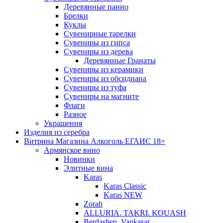
Деревянные панно
Брелки
Куклы
Сувенирные тарелки
Сувениры из гипса
Сувениры из дерева
Деревянные Гранаты
Сувениры из керамики
Сувениры из обсидиана
Сувениры из туфа
Сувениры на магните
Флаги
Разное
Украшения
Изделия из серебра
Витрина Магазина Алкоголь ЕГАИС 18+
Армянское вино
Новинки
Элитные вина
Karas
Karas Classic
Karas NEW
Zorah
ALLURIA. TAKRI. KOUASH
Berdashen. Vankasar