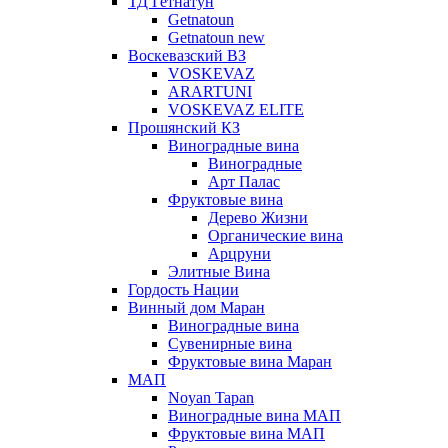
ТД Гетнатун
Getnatoun
Getnatoun new
Воскевазский ВЗ
VOSKEVAZ
ARARTUNI
VOSKEVAZ ELITE
Прошянский КЗ
Виноградные вина
Виноградные
Арт Палас
Фруктовые вина
Дерево Жизни
Органические вина
Арцруни
Элитные Вина
Гордость Нации
Винный дом Маран
Виноградные вина
Сувенирные вина
Фруктовые вина Маран
МАП
Noyan Tapan
Виноградные вина МАП
Фруктовые вина МАП