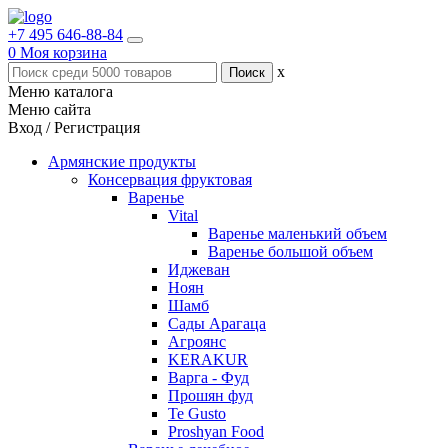
+7 495 646-88-84
0
Моя корзина
x
Меню каталога
Меню сайта
Вход / Регистрация
Армянские продукты
Консервация фруктовая
Варенье
Vital
Варенье маленький объем
Варенье большой объем
Иджеван
Ноян
Шамб
Сады Арагаца
Агроянс
KERAKUR
Варга - Фуд
Прошян фуд
Te Gusto
Proshyan Food