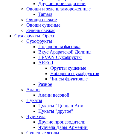
Другие производители
Овощи и зелень замороженные
Tamara
Овощи свежие
Овощи сушеные
Зелень свежая
Сухофрукты. Орехи
Сухофрукты
Подарочная фасовка
Вкус Араратской Долины
IJEVAN Сухофрукты
AREGI
Фрукты сушеные
Наборы из сухофруктов
Чипсы фруктовые
Разное
Алани
Алани весовой
Цукаты
Цукаты "Циацан Ани"
Цукаты "другое"
Чурчхела
Другие производители
Чурчела Дары Армении
Сушеные ягоды