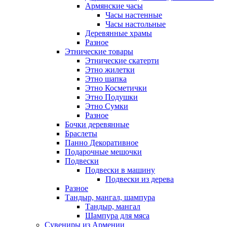
Армянские часы
Часы настенные
Часы настольные
Деревянные храмы
Разное
Этнические товары
Этнические скатерти
Этно жилетки
Этно шапка
Этно Косметички
Этно Подушки
Этно Сумки
Разное
Бочки деревянные
Браслеты
Панно Декоративное
Подарочные мешочки
Подвески
Подвески в машину
Подвески из дерева
Разное
Тандыр, мангал, шампура
Тандыр, мангал
Шампура для мяса
Сувениры из Армении