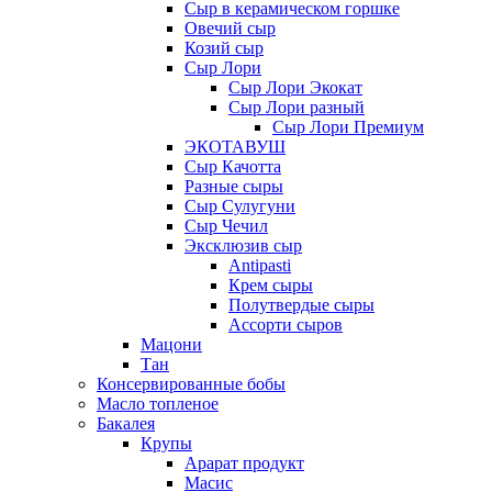
Сыр в керамическом горшке
Овечий сыр
Козий сыр
Сыр Лори
Сыр Лори Экокат
Сыр Лори разный
Сыр Лори Премиум
ЭКОТАВУШ
Сыр Качотта
Разные сыры
Сыр Сулугуни
Сыр Чечил
Эксклюзив сыр
Antipasti
Крем сыры
Полутвердые сыры
Ассорти сыров
Мацони
Тан
Консервированные бобы
Масло топленое
Бакалея
Крупы
Арарат продукт
Масис