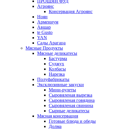
ПРОШЯН ФУД
Агроянс
Консервация Агроянс
Ноян
Армениум
Авшар
te Gusto
YAN
Сады Арагаца
Мясные Продукты
Мясные деликатесы
Бастурма
Суджух
Колбасы
Нарезка
Полуфабрикаты
Эксклюзивные закуски
Мини-рулеты
Сыровяленая вырезка
Сыровяленая говядина
Сыровяленая свинина
Сырные деликатесы
Мясная консервация
Готовые блюда и обеды
Долма