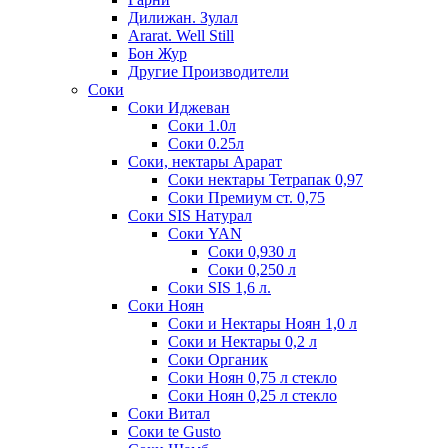
Дилижан. Зулал
Ararat. Well Still
Бон Жур
Другие Производители
Соки
Соки Иджеван
Соки 1.0л
Соки 0.25л
Соки, нектары Арарат
Соки нектары Тетрапак 0,97
Соки Премиум ст. 0,75
Соки SIS Натурал
Соки YAN
Соки 0,930 л
Соки 0,250 л
Соки SIS 1,6 л.
Соки Ноян
Соки и Нектары Ноян 1,0 л
Соки и Нектары 0,2 л
Соки Органик
Соки Ноян 0,75 л стекло
Соки Ноян 0,25 л стекло
Соки Витал
Соки te Gusto