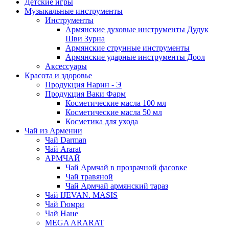
Детские игры
Музыкальные инструменты
Инструменты
Армянские духовые инструменты Дудук
Шви Зурна
Армянские струнные инструменты
Армянские ударные инструменты Доол
Аксессуары
Красота и здоровье
Продукция Нарин - Э
Продукция Ваки Фарм
Косметические масла 100 мл
Косметические масла 50 мл
Косметика для ухода
Чай из Армении
Чай Darman
Чай Ararat
АРМЧАЙ
Чай Армчай в прозрачной фасовке
Чай травяной
Чай Армчай армянский тараз
Чай IJEVAN. MASIS
Чай Гюмри
Чай Нане
MEGA ARARAT