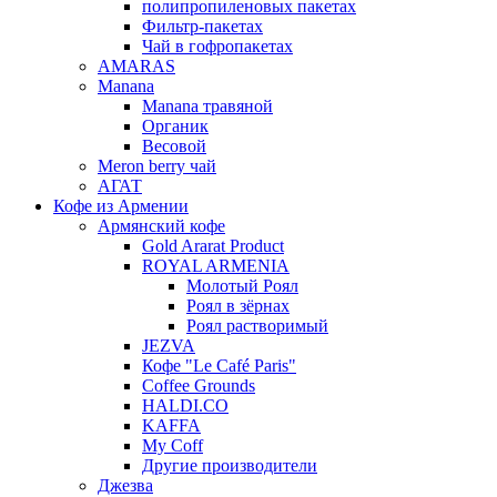
полипропиленовых пакетах
Фильтр-пакетах
Чай в гофропакетах
AMARAS
Manana
Manana травяной
Органик
Весовой
Meron berry чай
АГАТ
Кофе из Армении
Армянский кофе
Gold Ararat Product
ROYAL ARMENIA
Молотый Роял
Роял в зёрнах
Роял растворимый
JEZVA
Кофе "Le Café Paris"
Coffee Grounds
HALDI.CO
KAFFA
My Coff
Другие производители
Джезва