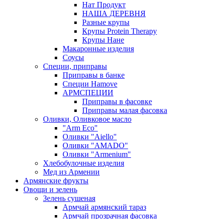
Нат Продукт
НАША ДЕРЕВНЯ
Разные крупы
Крупы Protein Therapy
Крупы Нане
Макаронные изделия
Соусы
Специи, приправы
Приправы в банке
Специи Hamove
АРМСПЕЦИИ
Приправы в фасовке
Приправы малая фасовка
Оливки, Оливковое масло
"Arm Eco"
Оливки "Aiello"
Оливки "AMADO"
Оливки "Armenium"
Хлебобулочные изделия
Мед из Армении
Армянские фрукты
Овощи и зелень
Зелень сушеная
Армчай армянский тараз
Армчай прозрачная фасовка