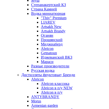
Муш
Степанакертский КЗ
Страна Камней
Водка миниатюрная
"Thiv" Premium
LIAREV
Artsakh New
Artsakh Brandy
Оганян
Прошянский
Миджнаберд
Abricon
Getnatoun
Иджеванский ВКЗ
Мараси
Разные производители
Русская водка
Дистилляты фруктовые; Бренди
Abricon
Abricon классика
Abricon в п/у NEW
Abricon в п/у
ANTYBRANDY
Morus
Armenian garden