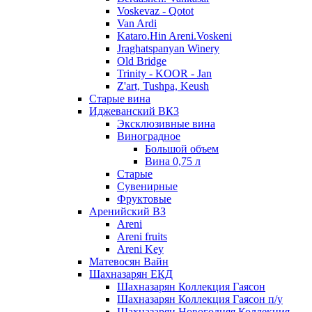
Voskevaz - Qotot
Van Ardi
Kataro.Hin Areni.Voskeni
Jraghatspanyan Winery
Old Bridge
Trinity - KOOR - Jan
Z'art, Tushpa, Keush
Старые вина
Иджеванский ВК3
Эксклюзивные вина
Виноградное
Большой объем
Вина 0,75 л
Старые
Сувенирные
Фруктовые
Аренийский ВЗ
Areni
Areni fruits
Areni Key
Матевосян Вайн
Шахназарян ЕКД
Шахназарян Коллекция Гаясон
Шахназарян Коллекция Гаясон п/у
Шахназарян Новогодняя Коллекция