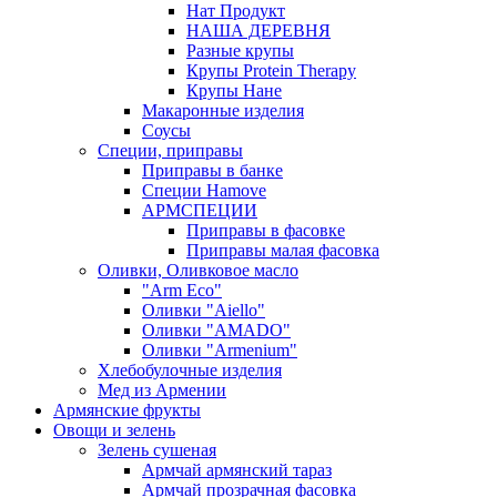
Нат Продукт
НАША ДЕРЕВНЯ
Разные крупы
Крупы Protein Therapy
Крупы Нане
Макаронные изделия
Соусы
Специи, приправы
Приправы в банке
Специи Hamove
АРМСПЕЦИИ
Приправы в фасовке
Приправы малая фасовка
Оливки, Оливковое масло
"Arm Eco"
Оливки "Aiello"
Оливки "AMADO"
Оливки "Armenium"
Хлебобулочные изделия
Мед из Армении
Армянские фрукты
Овощи и зелень
Зелень сушеная
Армчай армянский тараз
Армчай прозрачная фасовка