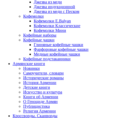
Джезва из меди
Джезва индукционной
Джезва из меди с Песком
Кофемолки
Кофемолки E.Balyan
Кофемолки Классические
Кофемолки Мини
Кофейные наборы
Кофейные чашки
Глиняные кофейные чашки
Фарфоровые кофейные чашки
Медные кофейные чашки
Кофейные подстаканники
Армянские книги
Новинки
Самоучители, словари
Исторические романы
История Армении
Детские книги
Иcкусство и культура
Книги об Армении
О Геноциде Армян
Публицистика
Религия Армении
Кроссворды. Сканворды