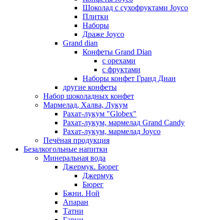
Шоколад с сухофруктами Joyco
Плитки
Наборы
Драже Joyco
Grand dian
Конфеты Grand Dian
с орехами
с фруктами
Наборы конфет Гранд Диан
другие конфеты
Набор шоколадных конфет
Мармелад, Халва, Лукум
Рахат-лукум "Globex"
Рахат-лукум, мармелад Grand Candy
Рахат-лукум, мармелад Joyco
Печёная продукция
Безалкогольные напитки
Минеральная вода
Джермук. Бюрег
Джермук
Бюрег
Бжни. Ной
Апаран
Татни
Гарни