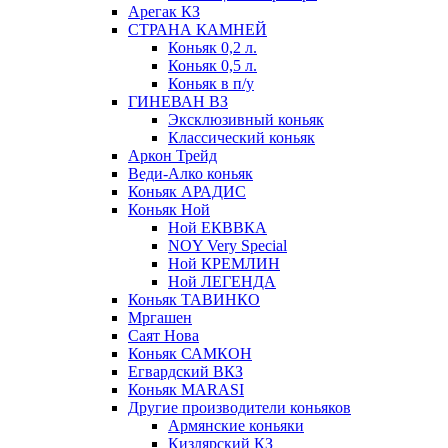
Арегак КЗ
СТРАНА КАМНЕЙ
Коньяк 0,2 л.
Коньяк 0,5 л.
Коньяк в п/у
ГИНЕВАН ВЗ
Эксклюзивный коньяк
Классический коньяк
Аркон Трейд
Веди-Алко коньяк
Коньяк АРАДИС
Коньяк Ной
Ной ЕКВВКА
NOY Very Special
Ной КРЕМЛИН
Ной ЛЕГЕНДА
Коньяк ТАВИНКО
Мргашен
Саят Нова
Коньяк САМКОН
Егвардский ВКЗ
Коньяк MARASI
Другие производители коньяков
Армянские коньяки
Кизлярский КЗ