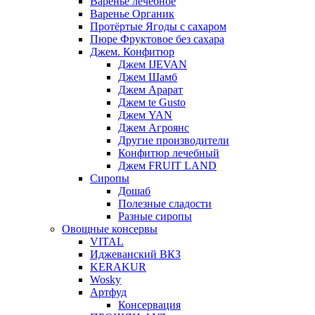
Варенье лечебное
Варенье Органик
Протёртые Ягоды с сахаром
Пюре Фруктовое без сахара
Джем. Конфитюр
Джем IJEVAN
Джем Шамб
Джем Арарат
Джем te Gusto
Джем YAN
Джем Агроянс
Другие производители
Конфитюр лечебный
Джем FRUIT LAND
Сиропы
Дошаб
Полезные сладости
Разные сиропы
Овощные консервы
VITAL
Иджеванский ВКЗ
KERAKUR
Wosky
Артфуд
Консервация