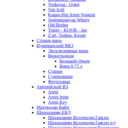
Voskevaz - Qotot
Van Ardi
Kataro.Hin Areni.Voskeni
Jraghatspanyan Winery
Old Bridge
Trinity - KOOR - Jan
Z'art, Tushpa, Keush
Старые вина
Иджеванский ВК3
Эксклюзивные вина
Виноградное
Большой объем
Вина 0,75 л
Старые
Сувенирные
Фруктовые
Аренийский ВЗ
Areni
Areni fruits
Areni Key
Матевосян Вайн
Шахназарян ЕКД
Шахназарян Коллекция Гаясон
Шахназарян Коллекция Гаясон п/у
Шахназарян Новогодняя Коллекция