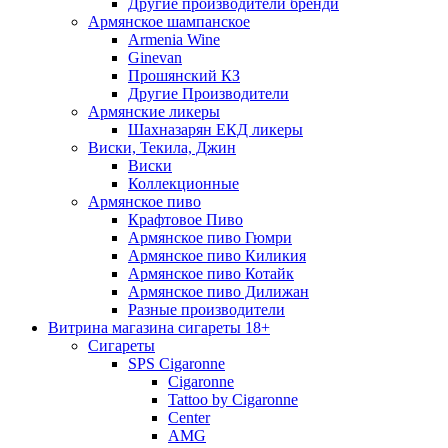
Другие производители бренди
Армянское шампанское
Armenia Wine
Ginevan
Прошянский КЗ
Другие Производители
Армянские ликеры
Шахназарян ЕКД ликеры
Виски, Текила, Джин
Виски
Коллекционные
Армянское пиво
Крафтовое Пиво
Армянское пиво Гюмри
Армянское пиво Киликия
Армянское пиво Котайк
Армянское пиво Дилижан
Разные производители
Витрина магазина сигареты 18+
Cигареты
SPS Cigaronne
Сigaronne
Tattoo by Cigaronne
Center
AMG