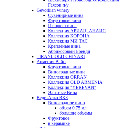
Гаясон п/у
Gevorkian winery
Сувенирные вина
Фруктовые вина
Геворкян вина
Коллекция АРИАЦ. АНАИС
Коллекция КОРОНА
Коллекция МИ ТАС
Креплёные вина
Абрикосовый Бренди
TIRANI. OLD CHINARI
Армения Вайн
Фруктовые вина
Виноградные вина
Коллекция ORRAN
Коллекция OLD ARMENIA
Коллекция "YEREVAN"
Элитные Вина
Веди-Алко ВКЗ
Виноградное вино
объем 0.75 мл
большие объемы
Фруктовое
в керамике