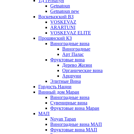
ТД Гетнатун
Getnatoun
Getnatoun new
Воскевазский ВЗ
VOSKEVAZ
ARARTUNI
VOSKEVAZ ELITE
Прошянский КЗ
Виноградные вина
Виноградные
Арт Палас
Фруктовые вина
Дерево Жизни
Органические вина
Арцруни
Элитные Вина
Гордость Нации
Винный дом Маран
Виноградные вина
Сувенирные вина
Фруктовые вина Маран
МАП
Noyan Tapan
Виноградные вина МАП
Фруктовые вина МАП