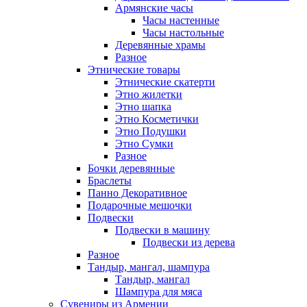
Армянские часы
Часы настенные
Часы настольные
Деревянные храмы
Разное
Этнические товары
Этнические скатерти
Этно жилетки
Этно шапка
Этно Косметички
Этно Подушки
Этно Сумки
Разное
Бочки деревянные
Браслеты
Панно Декоративное
Подарочные мешочки
Подвески
Подвески в машину
Подвески из дерева
Разное
Тандыр, мангал, шампура
Тандыр, мангал
Шампура для мяса
Сувениры из Армении