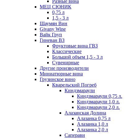
Разные вина
МЕЦ СЮНИК
0,75 л
1,5 - 3 л
Шаумян Вин
Givany Wine
Вайк Груп
Гиневан ВЗ
Фруктовые вина ГВЗ
Классические
Большой объем 1,5 - 3 л
Сувенирные
Другие производители
Миниатюрные вина
Грузинское вино
Кварельский Погреб
Киндзмараули
Киндзмараули 0,75 л.
Киндзмараули 1,0 л.
Киндзмараули 2,0 л.
Алазанская Долина
Алазанка 0,75 л
Алазанка 1,0 л
Алазанка 2,0 л
Саперави