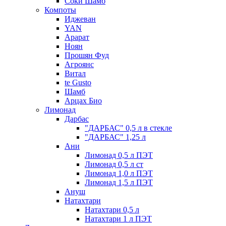
Соки Шамб
Компоты
Иджеван
YAN
Арарат
Ноян
Прошян Фуд
Агроянс
Витал
te Gusto
Шамб
Арцах Био
Лимонад
Дарбас
"ДАРБАС" 0,5 л в стекле
"ДАРБАС" 1,25 л
Ани
Лимонад 0,5 л ПЭТ
Лимонад 0,5 л ст
Лимонад 1,0 л ПЭТ
Лимонад 1,5 л ПЭТ
Ануш
Натахтари
Натахтари 0,5 л
Натахтари 1 л ПЭТ