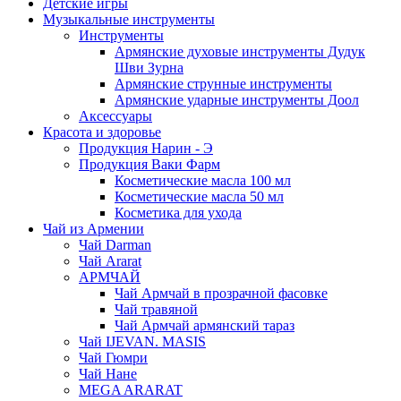
Детские игры
Музыкальные инструменты
Инструменты
Армянские духовые инструменты Дудук
Шви Зурна
Армянские струнные инструменты
Армянские ударные инструменты Доол
Аксессуары
Красота и здоровье
Продукция Нарин - Э
Продукция Ваки Фарм
Косметические масла 100 мл
Косметические масла 50 мл
Косметика для ухода
Чай из Армении
Чай Darman
Чай Ararat
АРМЧАЙ
Чай Армчай в прозрачной фасовке
Чай травяной
Чай Армчай армянский тараз
Чай IJEVAN. MASIS
Чай Гюмри
Чай Нане
MEGA ARARAT