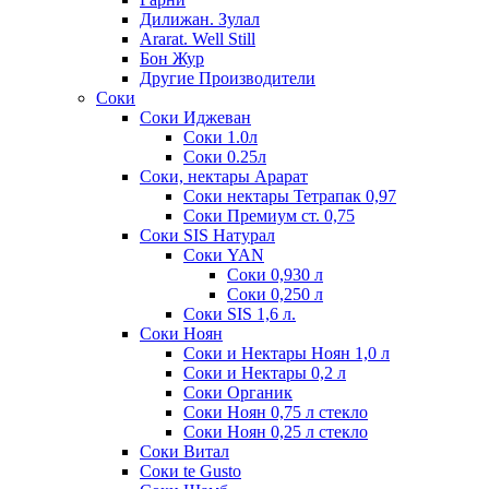
Дилижан. Зулал
Ararat. Well Still
Бон Жур
Другие Производители
Соки
Соки Иджеван
Соки 1.0л
Соки 0.25л
Соки, нектары Арарат
Соки нектары Тетрапак 0,97
Соки Премиум ст. 0,75
Соки SIS Натурал
Соки YAN
Соки 0,930 л
Соки 0,250 л
Соки SIS 1,6 л.
Соки Ноян
Соки и Нектары Ноян 1,0 л
Соки и Нектары 0,2 л
Соки Органик
Соки Ноян 0,75 л стекло
Соки Ноян 0,25 л стекло
Соки Витал
Соки te Gusto