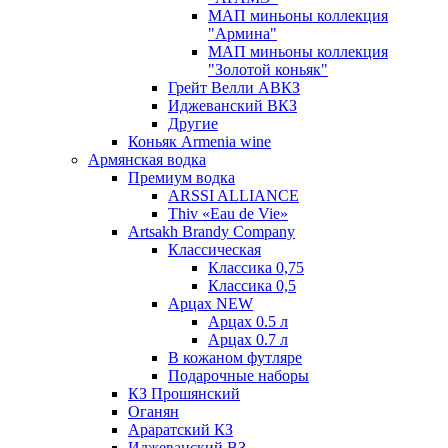
МАП миньоны коллекция
"Армина"
МАП миньоны коллекция
"Золотой коньяк"
Грейт Велли АВКЗ
Иджеванский ВКЗ
Другие
Коньяк Armenia wine
Армянская водка
Премиум водка
ARSSI ALLIANCE
Thiv «Eau de Vie»
Artsakh Brandy Company
Классическая
Классика 0,75
Классика 0,5
Арцах NEW
Арцах 0.5 л
Арцах 0.7 л
В кожаном футляре
Подарочные наборы
КЗ Прошянский
Оганян
Араратский КЗ
Иджеванский ВЗ