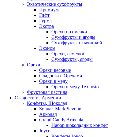
Экзотические сухофрукты
Премиум
Гифт
Гурмэ
Экстра
Орехи и семечки
Сухофрукты и ягоды
Сухофрукты с начинкой
Эконом
Орехи, семечки
Сухофрукты, ягоды
Орехи
Орехи весовые
Сладости с Орехами
Орехи в меду
Орехи в меду Te Gusto
Фруктовая пастила
Сладости из Армении
Конфеты, Шоколад
Sonuar. Mark Sevouni
Арколад
Grand Candy Armenia
Набор шоколадных конфет
Joyco
Конфеты Joyco