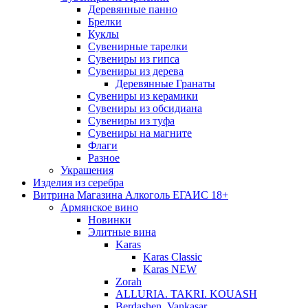
Деревянные панно
Брелки
Куклы
Сувенирные тарелки
Сувениры из гипса
Сувениры из дерева
Деревянные Гранаты
Сувениры из керамики
Сувениры из обсидиана
Сувениры из туфа
Сувениры на магните
Флаги
Разное
Украшения
Изделия из серебра
Витрина Магазина Алкоголь ЕГАИС 18+
Армянское вино
Новинки
Элитные вина
Karas
Karas Classic
Karas NEW
Zorah
ALLURIA. TAKRI. KOUASH
Berdashen. Vankasar