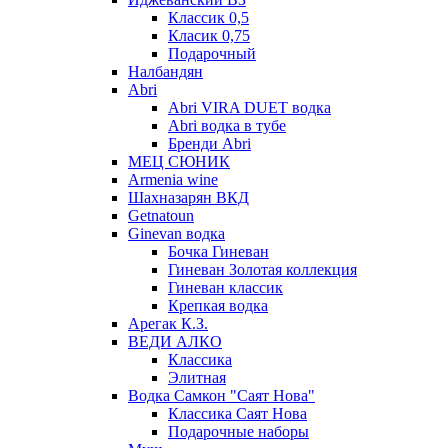
Классик 0,5
Класик 0,75
Подарочный
Налбандян
Abri
Abri VIRA DUET водка
Abri водка в тубе
Бренди Abri
МЕЦ СЮНИК
Armenia wine
Шахназарян ВКД
Getnatoun
Ginevan водка
Бочка Гиневан
Гиневан Золотая коллекция
Гиневан классик
Крепкая водка
Арегак К.З.
ВЕДИ АЛКО
Классика
Элитная
Водка Самкон "Саят Нова"
Классика Саят Нова
Подарочные наборы