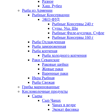
Разное
Хаш. Рубец
Рыба из Армении
Рыбные Консервации
ЭКО ФУД
Рыбные Консервы 240 г
Супы. Уха. Щи
Рыбные Филе-кусочки. Суфле
Рыбные Консервы 160 г
Рыба Охлажденная
Рыба замороженная
Рыба копченая
Рыба холодного копчения
Раки Севанские
Раковые шейки
Живые раки
Варенные раки
Икра Рыбная
Рыба Свежая
Грибы маринованные
Кисломолочные продукты
Сыры
Сыр Чанах
Чанах в ведре
Экокат фасовка