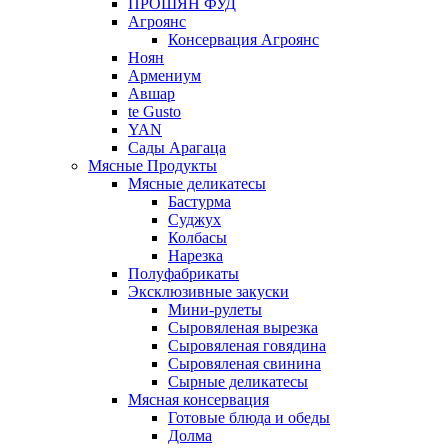
ПРОШЯН ФУД
Агроянс
Консервация Агроянс
Ноян
Армениум
Авшар
te Gusto
YAN
Сады Арагаца
Мясные Продукты
Мясные деликатесы
Бастурма
Суджух
Колбасы
Нарезка
Полуфабрикаты
Эксклюзивные закуски
Мини-рулеты
Сыровяленая вырезка
Сыровяленая говядина
Сыровяленая свинина
Сырные деликатесы
Мясная консервация
Готовые блюда и обеды
Долма