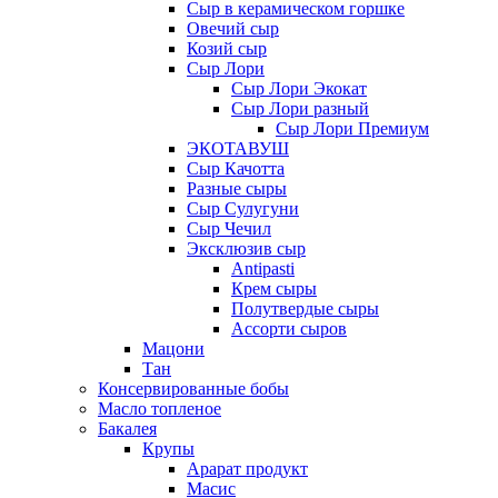
Сыр в керамическом горшке
Овечий сыр
Козий сыр
Сыр Лори
Сыр Лори Экокат
Сыр Лори разный
Сыр Лори Премиум
ЭКОТАВУШ
Сыр Качотта
Разные сыры
Сыр Сулугуни
Сыр Чечил
Эксклюзив сыр
Antipasti
Крем сыры
Полутвердые сыры
Ассорти сыров
Мацони
Тан
Консервированные бобы
Масло топленое
Бакалея
Крупы
Арарат продукт
Масис