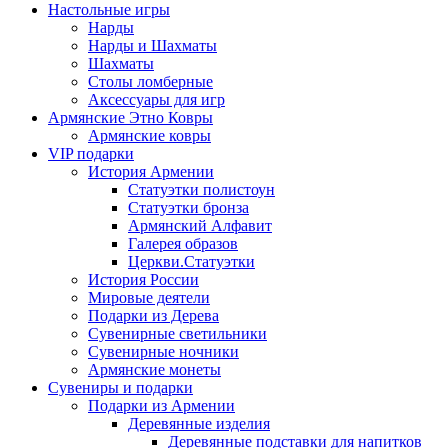
Настольные игры
Нарды
Нарды и Шахматы
Шахматы
Столы ломберные
Аксессуары для игр
Армянские Этно Ковры
Армянские ковры
VIP подарки
История Армении
Статуэтки полистоун
Статуэтки бронза
Армянский Алфавит
Галерея образов
Церкви.Статуэтки
История России
Мировые деятели
Подарки из Дерева
Сувенирные светильники
Сувенирные ночники
Армянские монеты
Сувениры и подарки
Подарки из Армении
Деревянные изделия
Деревянные подставки для напитков