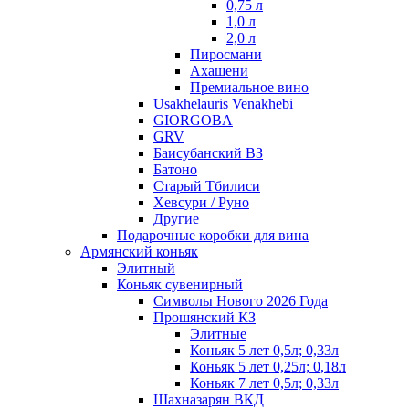
0,75 л
1,0 л
2,0 л
Пиросмани
Ахашени
Премиальное вино
Usakhelauris Venakhebi
GIORGOBA
GRV
Баисубанский ВЗ
Батоно
Старый Тбилиси
Хевсури / Руно
Другие
Подарочные коробки для вина
Армянский коньяк
Элитный
Коньяк сувенирный
Символы Нового 2026 Года
Прошянский КЗ
Элитные
Коньяк 5 лет 0,5л; 0,33л
Коньяк 5 лет 0,25л; 0,18л
Коньяк 7 лет 0,5л; 0,33л
Шахназарян ВКД