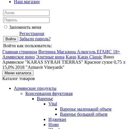
Наш магазин
Запомнить меня
Регистрация
Забыли пароль?
Войти как пользователь:
Главная страница
Витрина Магазина Алкоголь ЕГАИС 18+
Армянское вино
Элитные вина
Karas
Karas Classic
Вино
Армянское "KARAS SYRAH TIERRAS" Красное сухое 0,75 л
15,0% 2018 "Armavir Vineyards"
Меню каталога
Каталог товаров
Армянские продукты
Консервация фруктовая
Варенье
Vital
Варенье маленький объем
Варенье большой объем
Иджеван
Ноян