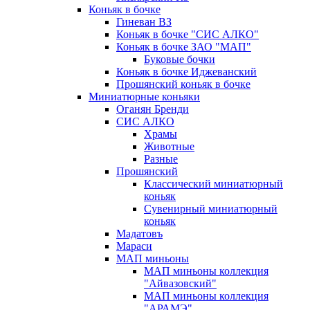
Коньяк в бочке
Гиневан ВЗ
Коньяк в бочке "СИС АЛКО"
Коньяк в бочке ЗАО "МАП"
Буковые бочки
Коньяк в бочке Иджеванский
Прошянский коньяк в бочке
Миниатюрные коньяки
Оганян Бренди
СИС АЛКО
Храмы
Животные
Разные
Прошянский
Классический миниатюрный
коньяк
Сувенирный миниатюрный
коньяк
Мадатовъ
Мараси
МАП миньоны
МАП миньоны коллекция
"Айвазовский"
МАП миньоны коллекция
"АРАМЭ"