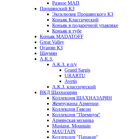
Разное МАП
Прошянский КЗ
Эксклюзив Прошянского КЗ
Коньяк Классический
Коньяк в подарочной упаковке
Коньяк в тубе
Коньяк MADATOFF
Great Valley
Оганян КЗ
Шаумян
А.К.З.
А.К.З. в п/у
Grand Sargis
URARTU
Avetis
А.К.З. классический
ВКД Шахназарян
Коллекция ШАХНАЗАРЯН
Жемчужина Армении
Коллекция Гаясон
Коллекция "Премиум"
Армянская мозаика
Mustang. Mountain
MAUTAIN
Коллекция "Паракар"