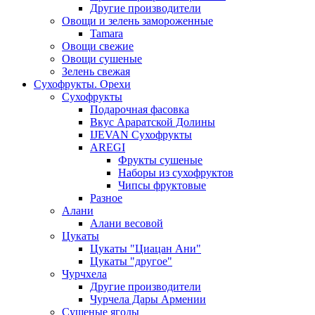
Другие производители
Овощи и зелень замороженные
Tamara
Овощи свежие
Овощи сушеные
Зелень свежая
Сухофрукты. Орехи
Сухофрукты
Подарочная фасовка
Вкус Араратской Долины
IJEVAN Сухофрукты
AREGI
Фрукты сушеные
Наборы из сухофруктов
Чипсы фруктовые
Разное
Алани
Алани весовой
Цукаты
Цукаты "Циацан Ани"
Цукаты "другое"
Чурчхела
Другие производители
Чурчела Дары Армении
Сушеные ягоды