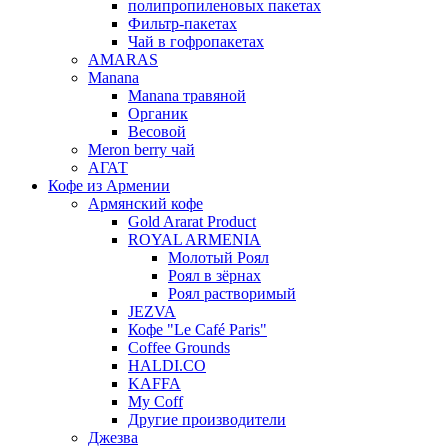
полипропиленовых пакетах
Фильтр-пакетах
Чай в гофропакетах
AMARAS
Manana
Manana травяной
Органик
Весовой
Meron berry чай
АГАТ
Кофе из Армении
Армянский кофе
Gold Ararat Product
ROYAL ARMENIA
Молотый Роял
Роял в зёрнах
Роял растворимый
JEZVA
Кофе "Le Café Paris"
Coffee Grounds
HALDI.CO
KAFFA
My Coff
Другие производители
Джезва