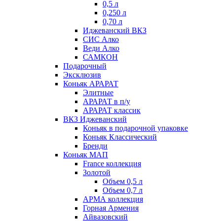
0,5 л
0,250 л
0,70 л
Иджеванский ВКЗ
СИС Алко
Веди Алко
САМКОН
Подарочный
Эксклюзив
Коньяк АРАРАТ
Элитные
АРАРАТ в п/у
АРАРАТ классик
ВКЗ Иджеванский
Коньяк в подарочной упаковке
Коньяк Классический
Бренди
Коньяк МАП
France коллекция
Золотой
Объем 0,5 л
Объем 0,7 л
АРМА коллекция
Горная Армения
Айвазовский