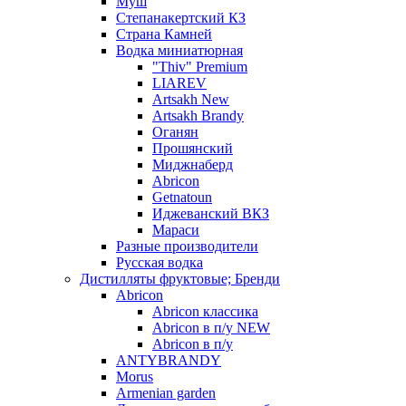
Муш
Степанакертский КЗ
Страна Камней
Водка миниатюрная
"Thiv" Premium
LIAREV
Artsakh New
Artsakh Brandy
Оганян
Прошянский
Миджнаберд
Abricon
Getnatoun
Иджеванский ВКЗ
Мараси
Разные производители
Русская водка
Дистилляты фруктовые; Бренди
Abricon
Abricon классика
Abricon в п/у NEW
Abricon в п/у
ANTYBRANDY
Morus
Armenian garden