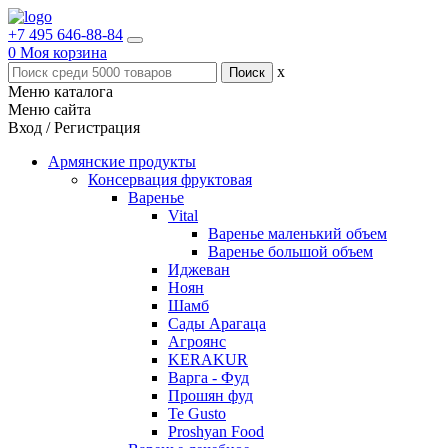
+7 495 646-88-84
0
Моя корзина
x
Меню каталога
Меню сайта
Вход / Регистрация
Армянские продукты
Консервация фруктовая
Варенье
Vital
Варенье маленький объем
Варенье большой объем
Иджеван
Ноян
Шамб
Сады Арагаца
Агроянс
KERAKUR
Варга - Фуд
Прошян фуд
Te Gusto
Proshyan Food