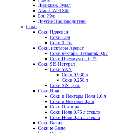
Дилижан. Зулал
Ararat. Well Still
Бон Жур
Другие Производители
Соки
Соки Иджеван
Соки 1.0л
Соки 0.25л
Соки, нектары Арарат
Соки нектары Тетрапак 0,97
Соки Премиум ст. 0,75
Соки SIS Натурал
Соки YAN
Соки 0,930 л
Соки 0,250 л
Соки SIS 1,6 л.
Соки Ноян
Соки и Нектары Ноян 1,0 л
Соки и Нектары 0,2 л
Соки Органик
Соки Ноян 0,75 л стекло
Соки Ноян 0,25 л стекло
Соки Витал
Соки te Gusto