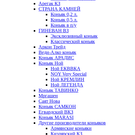
Арегак КЗ
СТРАНА КАМНЕЙ
Коньяк 0,2 л.
Коньяк 0,5 л.
Коньяк в п/у
ГИНЕВАН ВЗ
Эксклюзивный коньяк
Классический коньяк
Аркон Трейд
Веди-Алко коньяк
Коньяк АРАДИС
Коньяк Ной
Ной ЕКВВКА
NOY Very Special
Ной КРЕМЛИН
Ной ЛЕГЕНДА
Коньяк ТАВИНКО
Мргашен
Саят Нова
Коньяк САМКОН
Егвардский ВКЗ
Коньяк MARASI
Другие производители коньяков
Армянские коньяки
Кизлярский КЗ