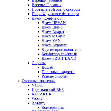
Варенье лечебное
Варенье Органик
Протёртые Ягоды с сахаром
Пюре Фруктовое без сахара
Джем. Конфитюр
Джем IJEVAN
Джем Шамб
Джем Арарат
Джем te Gusto
Джем YAN
Джем Агроянс
Другие производители
Конфитюр лечебный
Джем FRUIT LAND
Сиропы
Дошаб
Полезные сладости
Разные сиропы
Овощные консервы
VITAL
Иджеванский ВКЗ
KERAKUR
Wosky
Артфуд
Консервация