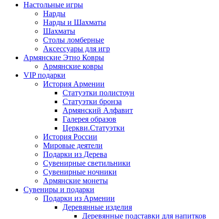
Настольные игры
Нарды
Нарды и Шахматы
Шахматы
Столы ломберные
Аксессуары для игр
Армянские Этно Ковры
Армянские ковры
VIP подарки
История Армении
Статуэтки полистоун
Статуэтки бронза
Армянский Алфавит
Галерея образов
Церкви.Статуэтки
История России
Мировые деятели
Подарки из Дерева
Сувенирные светильники
Сувенирные ночники
Армянские монеты
Сувениры и подарки
Подарки из Армении
Деревянные изделия
Деревянные подставки для напитков