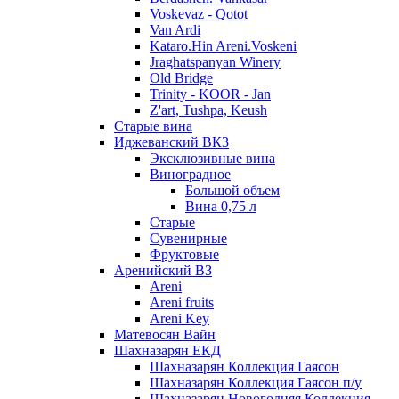
Voskevaz - Qotot
Van Ardi
Kataro.Hin Areni.Voskeni
Jraghatspanyan Winery
Old Bridge
Trinity - KOOR - Jan
Z'art, Tushpa, Keush
Старые вина
Иджеванский ВК3
Эксклюзивные вина
Виноградное
Большой объем
Вина 0,75 л
Старые
Сувенирные
Фруктовые
Аренийский ВЗ
Areni
Areni fruits
Areni Key
Матевосян Вайн
Шахназарян ЕКД
Шахназарян Коллекция Гаясон
Шахназарян Коллекция Гаясон п/у
Шахназарян Новогодняя Коллекция