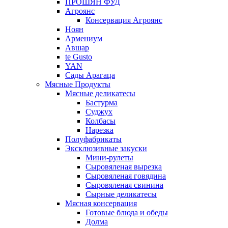
ПРОШЯН ФУД
Агроянс
Консервация Агроянс
Ноян
Армениум
Авшар
te Gusto
YAN
Сады Арагаца
Мясные Продукты
Мясные деликатесы
Бастурма
Суджух
Колбасы
Нарезка
Полуфабрикаты
Эксклюзивные закуски
Мини-рулеты
Сыровяленая вырезка
Сыровяленая говядина
Сыровяленая свинина
Сырные деликатесы
Мясная консервация
Готовые блюда и обеды
Долма