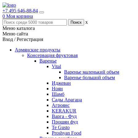
+7 495 646-88-84
0
Моя корзина
x
Меню каталога
Меню сайта
Вход / Регистрация
Армянские продукты
Консервация фруктовая
Варенье
Vital
Варенье маленький объем
Варенье большой объем
Иджеван
Ноян
Шамб
Сады Арагаца
Агроянс
KERAKUR
Варга - Фуд
Прошян фуд
Te Gusto
Proshyan Food