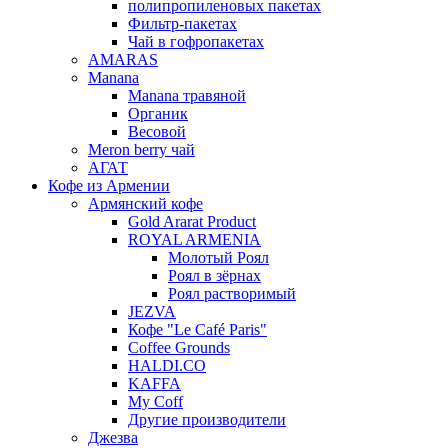
полипропиленовых пакетах
Фильтр-пакетах
Чай в гофропакетах
AMARAS
Manana
Manana травяной
Органик
Весовой
Meron berry чай
АГАТ
Кофе из Армении
Армянский кофе
Gold Ararat Product
ROYAL ARMENIA
Молотый Роял
Роял в зёрнах
Роял растворимый
JEZVA
Кофе "Le Café Paris"
Coffee Grounds
HALDI.CO
KAFFA
My Coff
Другие производители
Джезва