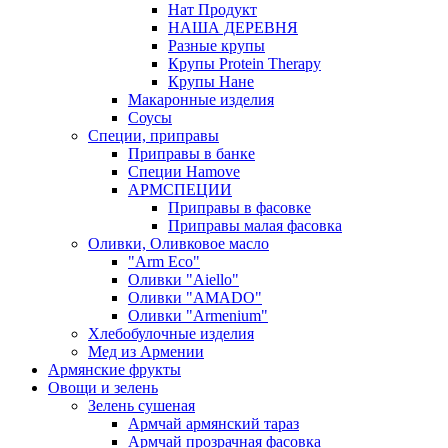
Нат Продукт
НАША ДЕРЕВНЯ
Разные крупы
Крупы Protein Therapy
Крупы Нане
Макаронные изделия
Соусы
Специи, приправы
Приправы в банке
Специи Hamove
АРМСПЕЦИИ
Приправы в фасовке
Приправы малая фасовка
Оливки, Оливковое масло
"Arm Eco"
Оливки "Aiello"
Оливки "AMADO"
Оливки "Armenium"
Хлебобулочные изделия
Мед из Армении
Армянские фрукты
Овощи и зелень
Зелень сушеная
Армчай армянский тараз
Армчай прозрачная фасовка