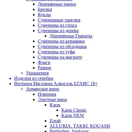
Деревянные панно
Брелки
Куклы
Сувенирные тарелки
Сувениры из гипса
Сувениры из дерева
Деревянные Гранаты
Сувениры из керамики
Сувениры из обсидиана
Сувениры из туфа
Сувениры на магните
Флаги
Разное
Украшения
Изделия из серебра
Витрина Магазина Алкоголь ЕГАИС 18+
Армянское вино
Новинки
Элитные вина
Karas
Karas Classic
Karas NEW
Zorah
ALLURIA. TAKRI. KOUASH
Berdashen. Vankasar