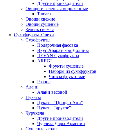
Другие производители
Овощи и зелень замороженные
Tamara
Овощи свежие
Овощи сушеные
Зелень свежая
Сухофрукты. Орехи
Сухофрукты
Подарочная фасовка
Вкус Араратской Долины
IJEVAN Сухофрукты
AREGI
Фрукты сушеные
Наборы из сухофруктов
Чипсы фруктовые
Разное
Алани
Алани весовой
Цукаты
Цукаты "Циацан Ани"
Цукаты "другое"
Чурчхела
Другие производители
Чурчела Дары Армении
Сушеные ягоды