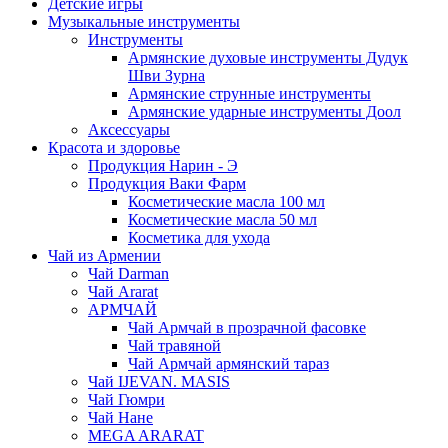
Детские игры
Музыкальные инструменты
Инструменты
Армянские духовые инструменты Дудук
Шви Зурна
Армянские струнные инструменты
Армянские ударные инструменты Доол
Аксессуары
Красота и здоровье
Продукция Нарин - Э
Продукция Ваки Фарм
Косметические масла 100 мл
Косметические масла 50 мл
Косметика для ухода
Чай из Армении
Чай Darman
Чай Ararat
АРМЧАЙ
Чай Армчай в прозрачной фасовке
Чай травяной
Чай Армчай армянский тараз
Чай IJEVAN. MASIS
Чай Гюмри
Чай Нане
MEGA ARARAT