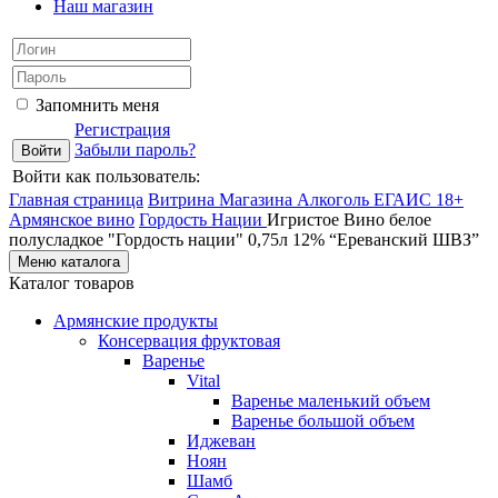
Наш магазин
Запомнить меня
Регистрация
Забыли пароль?
Войти как пользователь:
Главная страница
Витрина Магазина Алкоголь ЕГАИС 18+
Армянское вино
Гордость Нации
Игристое Вино белое
полусладкое "Гордость нации" 0,75л 12% “Ереванский ШВЗ”
Меню каталога
Каталог товаров
Армянские продукты
Консервация фруктовая
Варенье
Vital
Варенье маленький объем
Варенье большой объем
Иджеван
Ноян
Шамб