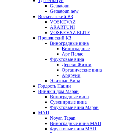
ТД Гетнатун
Getnatoun
Getnatoun new
Воскевазский ВЗ
VOSKEVAZ
ARARTUNI
VOSKEVAZ ELITE
Прошянский КЗ
Виноградные вина
Виноградные
Арт Палас
Фруктовые вина
Дерево Жизни
Органические вина
Арцруни
Элитные Вина
Гордость Нации
Винный дом Маран
Виноградные вина
Сувенирные вина
Фруктовые вина Маран
МАП
Noyan Tapan
Виноградные вина МАП
Фруктовые вина МАП