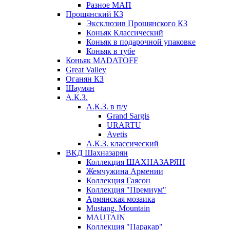
Разное МАП
Прошянский КЗ
Эксклюзив Прошянского КЗ
Коньяк Классический
Коньяк в подарочной упаковке
Коньяк в тубе
Коньяк MADATOFF
Great Valley
Оганян КЗ
Шаумян
А.К.З.
А.К.З. в п/у
Grand Sargis
URARTU
Avetis
А.К.З. классический
ВКД Шахназарян
Коллекция ШАХНАЗАРЯН
Жемчужина Армении
Коллекция Гаясон
Коллекция "Премиум"
Армянская мозаика
Mustang. Mountain
MAUTAIN
Коллекция "Паракар"