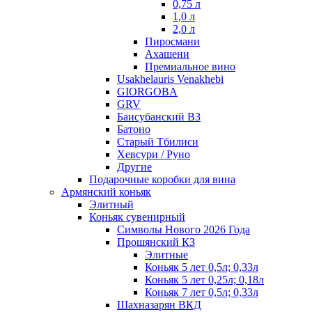
0,75 л
1,0 л
2,0 л
Пиросмани
Ахашени
Премиальное вино
Usakhelauris Venakhebi
GIORGOBA
GRV
Баисубанский ВЗ
Батоно
Старый Тбилиси
Хевсури / Руно
Другие
Подарочные коробки для вина
Армянский коньяк
Элитный
Коньяк сувенирный
Символы Нового 2026 Года
Прошянский КЗ
Элитные
Коньяк 5 лет 0,5л; 0,33л
Коньяк 5 лет 0,25л; 0,18л
Коньяк 7 лет 0,5л; 0,33л
Шахназарян ВКД