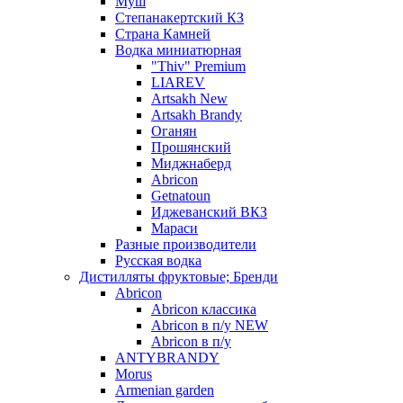
Муш
Степанакертский КЗ
Страна Камней
Водка миниатюрная
"Thiv" Premium
LIAREV
Artsakh New
Artsakh Brandy
Оганян
Прошянский
Миджнаберд
Abricon
Getnatoun
Иджеванский ВКЗ
Мараси
Разные производители
Русская водка
Дистилляты фруктовые; Бренди
Abricon
Abricon классика
Abricon в п/у NEW
Abricon в п/у
ANTYBRANDY
Morus
Armenian garden