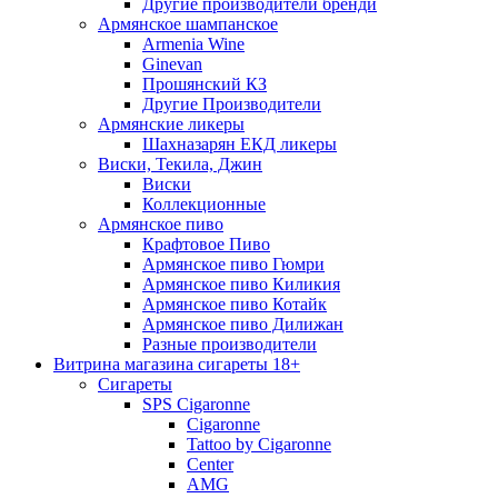
Другие производители бренди
Армянское шампанское
Armenia Wine
Ginevan
Прошянский КЗ
Другие Производители
Армянские ликеры
Шахназарян ЕКД ликеры
Виски, Текила, Джин
Виски
Коллекционные
Армянское пиво
Крафтовое Пиво
Армянское пиво Гюмри
Армянское пиво Киликия
Армянское пиво Котайк
Армянское пиво Дилижан
Разные производители
Витрина магазина сигареты 18+
Cигареты
SPS Cigaronne
Сigaronne
Tattoo by Cigaronne
Center
AMG