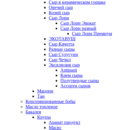
Сыр в керамическом горшке
Овечий сыр
Козий сыр
Сыр Лори
Сыр Лори Экокат
Сыр Лори разный
Сыр Лори Премиум
ЭКОТАВУШ
Сыр Качотта
Разные сыры
Сыр Сулугуни
Сыр Чечил
Эксклюзив сыр
Antipasti
Крем сыры
Полутвердые сыры
Ассорти сыров
Мацони
Тан
Консервированные бобы
Масло топленое
Бакалея
Крупы
Арарат продукт
Масис