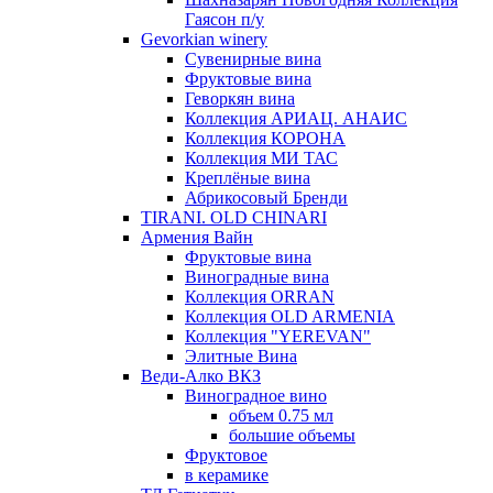
Гаясон п/у
Gevorkian winery
Сувенирные вина
Фруктовые вина
Геворкян вина
Коллекция АРИАЦ. АНАИС
Коллекция КОРОНА
Коллекция МИ ТАС
Креплёные вина
Абрикосовый Бренди
TIRANI. OLD CHINARI
Армения Вайн
Фруктовые вина
Виноградные вина
Коллекция ORRAN
Коллекция OLD ARMENIA
Коллекция "YEREVAN"
Элитные Вина
Веди-Алко ВКЗ
Виноградное вино
объем 0.75 мл
большие объемы
Фруктовое
в керамике