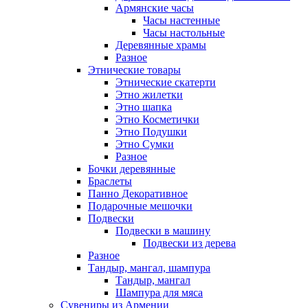
Армянские часы
Часы настенные
Часы настольные
Деревянные храмы
Разное
Этнические товары
Этнические скатерти
Этно жилетки
Этно шапка
Этно Косметички
Этно Подушки
Этно Сумки
Разное
Бочки деревянные
Браслеты
Панно Декоративное
Подарочные мешочки
Подвески
Подвески в машину
Подвески из дерева
Разное
Тандыр, мангал, шампура
Тандыр, мангал
Шампура для мяса
Сувениры из Армении