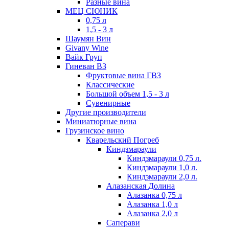
Разные вина
МЕЦ СЮНИК
0,75 л
1,5 - 3 л
Шаумян Вин
Givany Wine
Вайк Груп
Гиневан ВЗ
Фруктовые вина ГВЗ
Классические
Большой объем 1,5 - 3 л
Сувенирные
Другие производители
Миниатюрные вина
Грузинское вино
Кварельский Погреб
Киндзмараули
Киндзмараули 0,75 л.
Киндзмараули 1,0 л.
Киндзмараули 2,0 л.
Алазанская Долина
Алазанка 0,75 л
Алазанка 1,0 л
Алазанка 2,0 л
Саперави