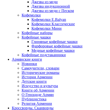
Джезва из меди
Джезва индукционной
Джезва из меди с Песком
Кофемолки
Кофемолки E.Balyan
Кофемолки Классические
Кофемолки Мини
Кофейные наборы
Кофейные чашки
Глиняные кофейные чашки
Фарфоровые кофейные чашки
Медные кофейные чашки
Кофейные подстаканники
Армянские книги
Новинки
Самоучители, словари
Исторические романы
История Армении
Детские книги
Иcкусство и культура
Книги об Армении
О Геноциде Армян
Публицистика
Религия Армении
Кроссворды. Сканворды