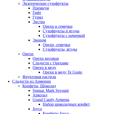
Экзотические сухофрукты
Премиум
Гифт
Гурмэ
Экстра
Орехи и семечки
Сухофрукты и ягоды
Сухофрукты с начинкой
Эконом
Орехи, семечки
Сухофрукты, ягоды
Орехи
Орехи весовые
Сладости с Орехами
Орехи в меду
Орехи в меду Te Gusto
Фруктовая пастила
Сладости из Армении
Конфеты, Шоколад
Sonuar. Mark Sevouni
Арколад
Grand Candy Armenia
Набор шоколадных конфет
Joyco
Конфеты Joyco