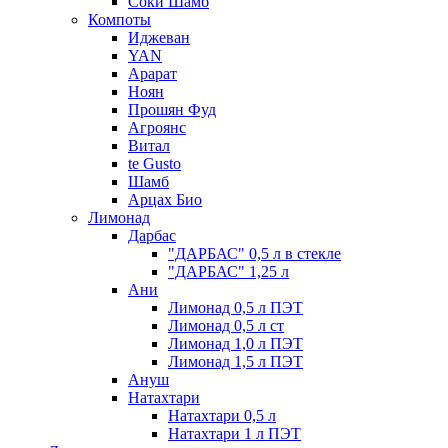
Соки Шамб
Компоты
Иджеван
YAN
Арарат
Ноян
Прошян Фуд
Агроянс
Витал
te Gusto
Шамб
Арцах Био
Лимонад
Дарбас
"ДАРБАС" 0,5 л в стекле
"ДАРБАС" 1,25 л
Ани
Лимонад 0,5 л ПЭТ
Лимонад 0,5 л ст
Лимонад 1,0 л ПЭТ
Лимонад 1,5 л ПЭТ
Ануш
Натахтари
Натахтари 0,5 л
Натахтари 1 л ПЭТ