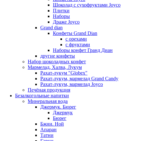
Шоколад с сухофруктами Joyco
Плитки
Наборы
Драже Joyco
Grand dian
Конфеты Grand Dian
с орехами
с фруктами
Наборы конфет Гранд Диан
другие конфеты
Набор шоколадных конфет
Мармелад, Халва, Лукум
Рахат-лукум "Globex"
Рахат-лукум, мармелад Grand Candy
Рахат-лукум, мармелад Joyco
Печёная продукция
Безалкогольные напитки
Минеральная вода
Джермук. Бюрег
Джермук
Бюрег
Бжни. Ной
Апаран
Татни
Гарни