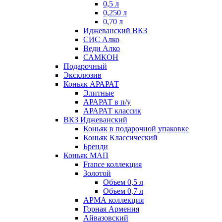
0,5 л
0,250 л
0,70 л
Иджеванский ВКЗ
СИС Алко
Веди Алко
САМКОН
Подарочный
Эксклюзив
Коньяк АРАРАТ
Элитные
АРАРАТ в п/у
АРАРАТ классик
ВКЗ Иджеванский
Коньяк в подарочной упаковке
Коньяк Классический
Бренди
Коньяк МАП
France коллекция
Золотой
Объем 0,5 л
Объем 0,7 л
АРМА коллекция
Горная Армения
Айвазовский