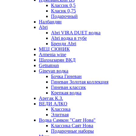
Классик 0,5
Класик 0,75
Подарочный
Налбандян
Abri
Abri VIRA DUET водка
Abri водка в тубе
Бренди Abri
МЕЦ СЮНИК
Armenia wine
Шахназарян ВКД
Getnatoun
Ginevan водка
Бочка Гиневан
Гиневан Золотая коллекция
Гиневан классик
Крепкая водка
Арегак К.З.
ВЕДИ АЛКО
Классика
Элитная
Водка Самкон "Саят Нова"
Классика Саят Нова
Подарочные наборы