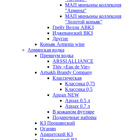
МАП миньоны коллекция
"Армина"
МАП миньоны коллекция
"Золотой коньяк"
Грейт Велли АВКЗ
Иджеванский ВКЗ
Другие
Коньяк Armenia wine
Армянская водка
Премиум водка
ARSSI ALLIANCE
Thiv «Eau de Vie»
Artsakh Brandy Company
Классическая
Классика 0,75
Классика 0,5
Арцах NEW
Арцах 0.5 л
Арцах 0.7 л
В кожаном футляре
Подарочные наборы
КЗ Прошянский
Оганян
Араратский КЗ
Иджеванский ВЗ