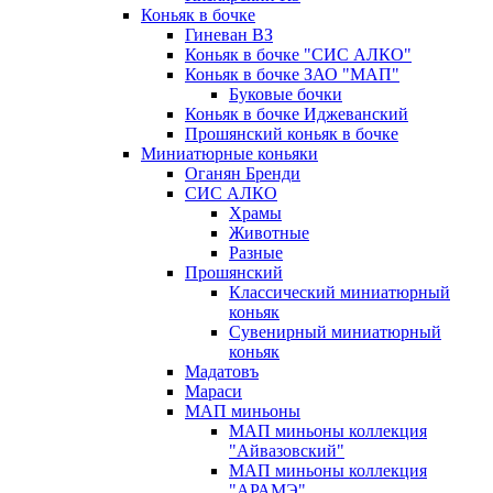
Коньяк в бочке
Гиневан ВЗ
Коньяк в бочке "СИС АЛКО"
Коньяк в бочке ЗАО "МАП"
Буковые бочки
Коньяк в бочке Иджеванский
Прошянский коньяк в бочке
Миниатюрные коньяки
Оганян Бренди
СИС АЛКО
Храмы
Животные
Разные
Прошянский
Классический миниатюрный
коньяк
Сувенирный миниатюрный
коньяк
Мадатовъ
Мараси
МАП миньоны
МАП миньоны коллекция
"Айвазовский"
МАП миньоны коллекция
"АРАМЭ"