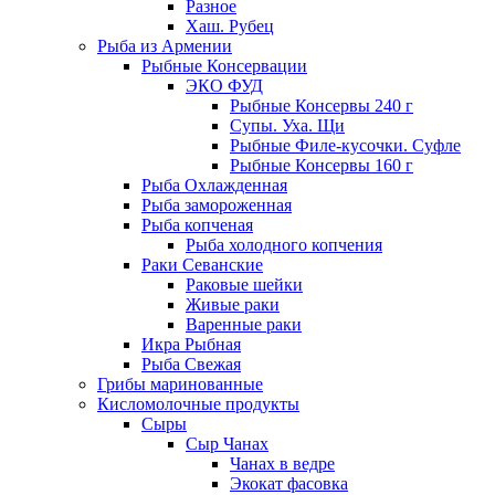
Разное
Хаш. Рубец
Рыба из Армении
Рыбные Консервации
ЭКО ФУД
Рыбные Консервы 240 г
Супы. Уха. Щи
Рыбные Филе-кусочки. Суфле
Рыбные Консервы 160 г
Рыба Охлажденная
Рыба замороженная
Рыба копченая
Рыба холодного копчения
Раки Севанские
Раковые шейки
Живые раки
Варенные раки
Икра Рыбная
Рыба Свежая
Грибы маринованные
Кисломолочные продукты
Сыры
Сыр Чанах
Чанах в ведре
Экокат фасовка