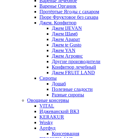
Варенье лечебное
Варенье Органик
Протёртые Ягоды с сахаром
Пюре Фруктовое без сахара
Джем. Конфитюр
Джем IJEVAN
Джем Шамб
Джем Арарат
Джем te Gusto
Джем YAN
Джем Агроянс
Другие производители
Конфитюр лечебный
Джем FRUIT LAND
Сиропы
Дошаб
Полезные сладости
Разные сиропы
Овощные консервы
VITAL
Иджеванский ВКЗ
KERAKUR
Wosky
Артфуд
Консервация