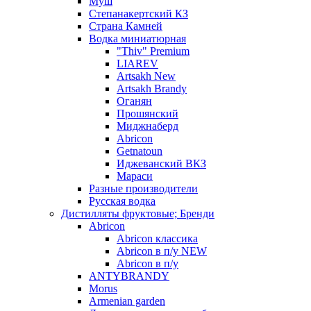
Муш
Степанакертский КЗ
Страна Камней
Водка миниатюрная
"Thiv" Premium
LIAREV
Artsakh New
Artsakh Brandy
Оганян
Прошянский
Миджнаберд
Abricon
Getnatoun
Иджеванский ВКЗ
Мараси
Разные производители
Русская водка
Дистилляты фруктовые; Бренди
Abricon
Abricon классика
Abricon в п/у NEW
Abricon в п/у
ANTYBRANDY
Morus
Armenian garden