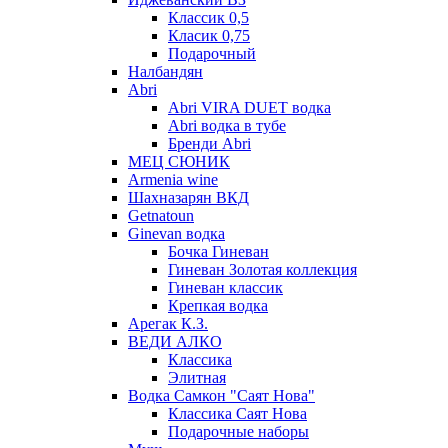
Классик 0,5
Класик 0,75
Подарочный
Налбандян
Abri
Abri VIRA DUET водка
Abri водка в тубе
Бренди Abri
МЕЦ СЮНИК
Armenia wine
Шахназарян ВКД
Getnatoun
Ginevan водка
Бочка Гиневан
Гиневан Золотая коллекция
Гиневан классик
Крепкая водка
Арегак К.З.
ВЕДИ АЛКО
Классика
Элитная
Водка Самкон "Саят Нова"
Классика Саят Нова
Подарочные наборы