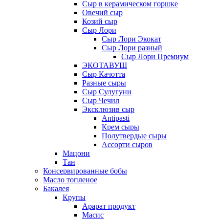
Сыр в керамическом горшке
Овечий сыр
Козий сыр
Сыр Лори
Сыр Лори Экокат
Сыр Лори разный
Сыр Лори Премиум
ЭКОТАВУШ
Сыр Качотта
Разные сыры
Сыр Сулугуни
Сыр Чечил
Эксклюзив сыр
Antipasti
Крем сыры
Полутвердые сыры
Ассорти сыров
Мацони
Тан
Консервированные бобы
Масло топленое
Бакалея
Крупы
Арарат продукт
Масис