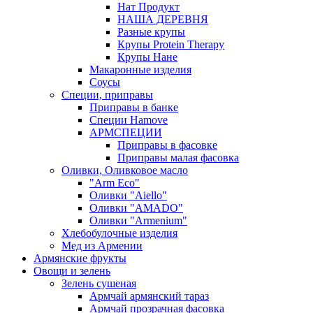
Нат Продукт
НАША ДЕРЕВНЯ
Разные крупы
Крупы Protein Therapy
Крупы Нане
Макаронные изделия
Соусы
Специи, приправы
Приправы в банке
Специи Hamove
АРМСПЕЦИИ
Приправы в фасовке
Приправы малая фасовка
Оливки, Оливковое масло
"Arm Eco"
Оливки "Aiello"
Оливки "AMADO"
Оливки "Armenium"
Хлебобулочные изделия
Мед из Армении
Армянские фрукты
Овощи и зелень
Зелень сушеная
Армчай армянский тараз
Армчай прозрачная фасовка