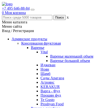
+7 495 646-88-84
0
Моя корзина
x
Меню каталога
Меню сайта
Вход / Регистрация
Армянские продукты
Консервация фруктовая
Варенье
Vital
Варенье маленький объем
Варенье большой объем
Иджеван
Ноян
Шамб
Сады Арагаца
Агроянс
KERAKUR
Варга - Фуд
Прошян фуд
Te Gusto
Proshyan Food