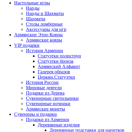
Настольные игры
Нарды
Нарды и Шахматы
Шахматы
Столы ломберные
Аксессуары для игр
Армянские Этно Ковры
Армянские ковры
VIP подарки
История Армении
Статуэтки полистоун
Статуэтки бронза
Армянский Алфавит
Галерея образов
Церкви.Статуэтки
История России
Мировые деятели
Подарки из Дерева
Сувенирные светильники
Сувенирные ночники
Армянские монеты
Сувениры и подарки
Подарки из Армении
Деревянные изделия
Деревянные подставки для напитков