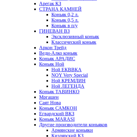
Арегак КЗ
СТРАНА КАМНЕЙ
Коньяк 0,2 л.
Коньяк 0,5 л.
Коньяк в п/у
ГИНЕВАН ВЗ
Эксклюзивный коньяк
Классический коньяк
Аркон Трейд
Веди-Алко коньяк
Коньяк АРАДИС
Коньяк Ной
Ной ЕКВВКА
NOY Very Special
Ной КРЕМЛИН
Ной ЛЕГЕНДА
Коньяк ТАВИНКО
Мргашен
Саят Нова
Коньяк САМКОН
Егвардский ВКЗ
Коньяк MARASI
Другие производители коньяков
Армянские коньяки
Кизлярский КЗ