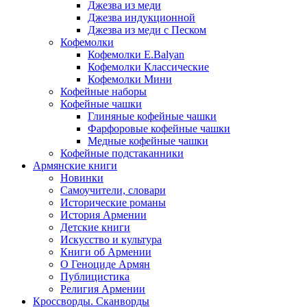
Джезва из меди
Джезва индукционной
Джезва из меди с Песком
Кофемолки
Кофемолки E.Balyan
Кофемолки Классические
Кофемолки Мини
Кофейные наборы
Кофейные чашки
Глиняные кофейные чашки
Фарфоровые кофейные чашки
Медные кофейные чашки
Кофейные подстаканники
Армянские книги
Новинки
Самоучители, словари
Исторические романы
История Армении
Детские книги
Иcкусство и культура
Книги об Армении
О Геноциде Армян
Публицистика
Религия Армении
Кроссворды. Сканворды