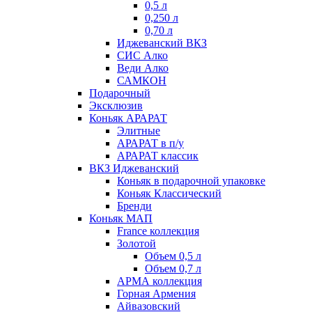
0,5 л
0,250 л
0,70 л
Иджеванский ВКЗ
СИС Алко
Веди Алко
САМКОН
Подарочный
Эксклюзив
Коньяк АРАРАТ
Элитные
АРАРАТ в п/у
АРАРАТ классик
ВКЗ Иджеванский
Коньяк в подарочной упаковке
Коньяк Классический
Бренди
Коньяк МАП
France коллекция
Золотой
Объем 0,5 л
Объем 0,7 л
АРМА коллекция
Горная Армения
Айвазовский