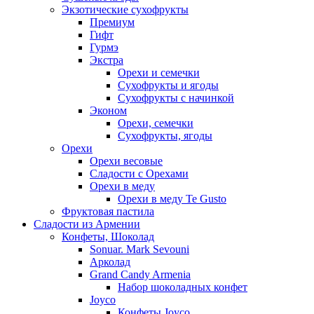
Экзотические сухофрукты
Премиум
Гифт
Гурмэ
Экстра
Орехи и семечки
Сухофрукты и ягоды
Сухофрукты с начинкой
Эконом
Орехи, семечки
Сухофрукты, ягоды
Орехи
Орехи весовые
Сладости с Орехами
Орехи в меду
Орехи в меду Te Gusto
Фруктовая пастила
Сладости из Армении
Конфеты, Шоколад
Sonuar. Mark Sevouni
Арколад
Grand Candy Armenia
Набор шоколадных конфет
Joyco
Конфеты Joyco