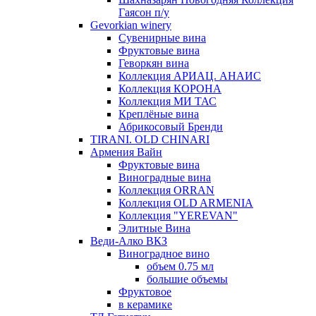
Гаясон п/у
Gevorkian winery
Сувенирные вина
Фруктовые вина
Геворкян вина
Коллекция АРИАЦ. АНАИС
Коллекция КОРОНА
Коллекция МИ ТАС
Креплёные вина
Абрикосовый Бренди
TIRANI. OLD CHINARI
Армения Вайн
Фруктовые вина
Виноградные вина
Коллекция ORRAN
Коллекция OLD ARMENIA
Коллекция "YEREVAN"
Элитные Вина
Веди-Алко ВКЗ
Виноградное вино
объем 0.75 мл
большие объемы
Фруктовое
в керамике