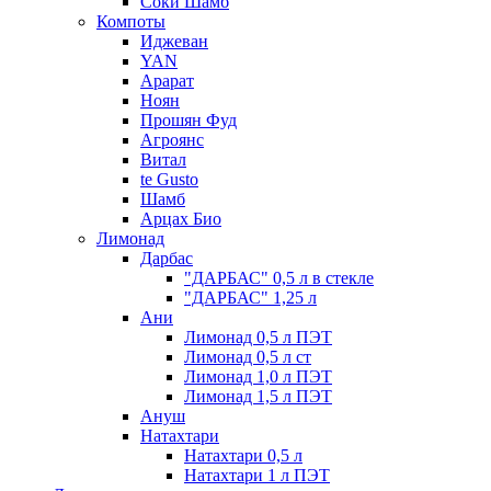
Соки Шамб
Компоты
Иджеван
YAN
Арарат
Ноян
Прошян Фуд
Агроянс
Витал
te Gusto
Шамб
Арцах Био
Лимонад
Дарбас
"ДАРБАС" 0,5 л в стекле
"ДАРБАС" 1,25 л
Ани
Лимонад 0,5 л ПЭТ
Лимонад 0,5 л ст
Лимонад 1,0 л ПЭТ
Лимонад 1,5 л ПЭТ
Ануш
Натахтари
Натахтари 0,5 л
Натахтари 1 л ПЭТ