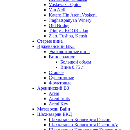
Voskevaz - Qotot
Van Ardi
Kataro.Hin Areni.Voskeni
Jraghatspanyan Winery
Old Bridge
Trinity - KOOR - Jan
Z'art, Tushpa, Keush
Старые вина
Иджеванский ВК3
Эксклюзивные вина
Виноградное
Большой объем
Вина 0,75 л
Старые
Сувенирные
Фруктовые
Аренийский ВЗ
Areni
Areni fruits
Areni Key
Матевосян Вайн
Шахназарян ЕКД
Шахназарян Коллекция Гаясон
Шахназарян Коллекция Гаясон п/у
Шахназарян Новогодняя Коллекция