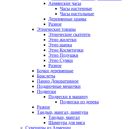
Армянские часы
Часы настенные
Часы настольные
Деревянные храмы
Разное
Этнические товары
Этнические скатерти
Этно жилетки
Этно шапка
Этно Косметички
Этно Подушки
Этно Сумки
Разное
Бочки деревянные
Браслеты
Панно Декоративное
Подарочные мешочки
Подвески
Подвески в машину
Подвески из дерева
Разное
Тандыр, мангал, шампура
Тандыр, мангал
Шампура для мяса
Сувениры из Армении