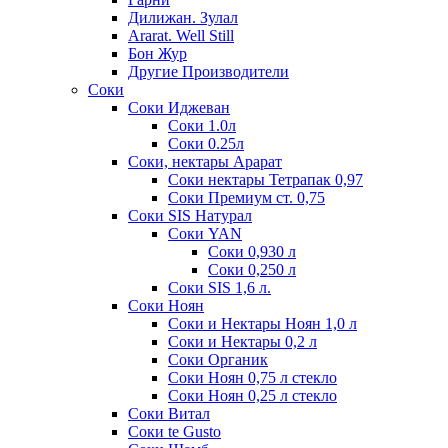
Дилижан. Зулал
Ararat. Well Still
Бон Жур
Другие Производители
Соки
Соки Иджеван
Соки 1.0л
Соки 0.25л
Соки, нектары Арарат
Соки нектары Тетрапак 0,97
Соки Премиум ст. 0,75
Соки SIS Натурал
Соки YAN
Соки 0,930 л
Соки 0,250 л
Соки SIS 1,6 л.
Соки Ноян
Соки и Нектары Ноян 1,0 л
Соки и Нектары 0,2 л
Соки Органик
Соки Ноян 0,75 л стекло
Соки Ноян 0,25 л стекло
Соки Витал
Соки te Gusto