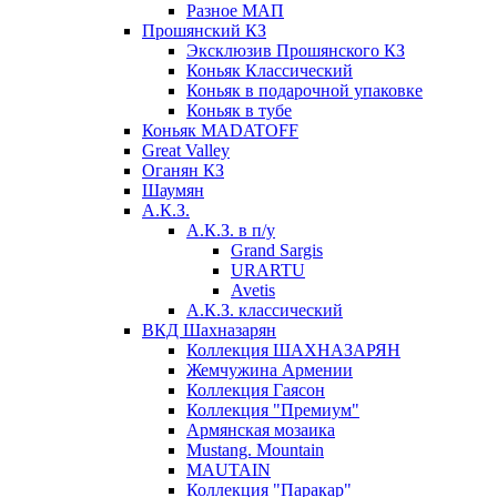
Разное МАП
Прошянский КЗ
Эксклюзив Прошянского КЗ
Коньяк Классический
Коньяк в подарочной упаковке
Коньяк в тубе
Коньяк MADATOFF
Great Valley
Оганян КЗ
Шаумян
А.К.З.
А.К.З. в п/у
Grand Sargis
URARTU
Avetis
А.К.З. классический
ВКД Шахназарян
Коллекция ШАХНАЗАРЯН
Жемчужина Армении
Коллекция Гаясон
Коллекция "Премиум"
Армянская мозаика
Mustang. Mountain
MAUTAIN
Коллекция "Паракар"