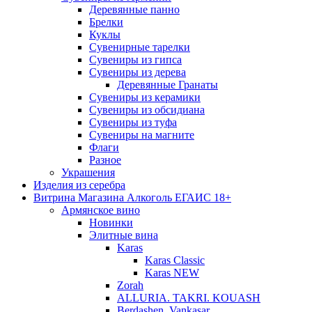
Деревянные панно
Брелки
Куклы
Сувенирные тарелки
Сувениры из гипса
Сувениры из дерева
Деревянные Гранаты
Сувениры из керамики
Сувениры из обсидиана
Сувениры из туфа
Сувениры на магните
Флаги
Разное
Украшения
Изделия из серебра
Витрина Магазина Алкоголь ЕГАИС 18+
Армянское вино
Новинки
Элитные вина
Karas
Karas Classic
Karas NEW
Zorah
ALLURIA. TAKRI. KOUASH
Berdashen. Vankasar