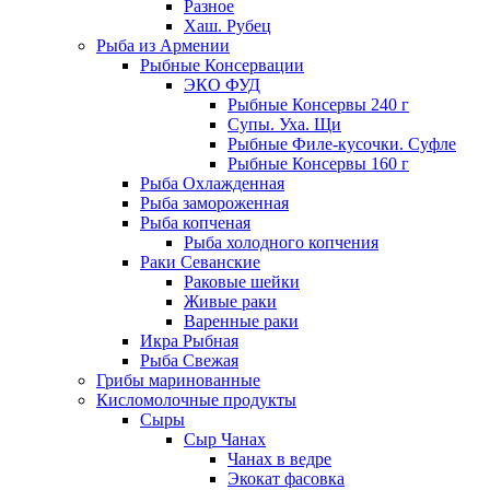
Разное
Хаш. Рубец
Рыба из Армении
Рыбные Консервации
ЭКО ФУД
Рыбные Консервы 240 г
Супы. Уха. Щи
Рыбные Филе-кусочки. Суфле
Рыбные Консервы 160 г
Рыба Охлажденная
Рыба замороженная
Рыба копченая
Рыба холодного копчения
Раки Севанские
Раковые шейки
Живые раки
Варенные раки
Икра Рыбная
Рыба Свежая
Грибы маринованные
Кисломолочные продукты
Сыры
Сыр Чанах
Чанах в ведре
Экокат фасовка