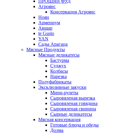
ПРОШЯН ФУД
Агроянс
Консервация Агроянс
Ноян
Армениум
Авшар
te Gusto
YAN
Сады Арагаца
Мясные Продукты
Мясные деликатесы
Бастурма
Суджух
Колбасы
Нарезка
Полуфабрикаты
Эксклюзивные закуски
Мини-рулеты
Сыровяленая вырезка
Сыровяленая говядина
Сыровяленая свинина
Сырные деликатесы
Мясная консервация
Готовые блюда и обеды
Долма