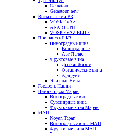
ТД Гетнатун
Getnatoun
Getnatoun new
Воскевазский ВЗ
VOSKEVAZ
ARARTUNI
VOSKEVAZ ELITE
Прошянский КЗ
Виноградные вина
Виноградные
Арт Палас
Фруктовые вина
Дерево Жизни
Органические вина
Арцруни
Элитные Вина
Гордость Нации
Винный дом Маран
Виноградные вина
Сувенирные вина
Фруктовые вина Маран
МАП
Noyan Tapan
Виноградные вина МАП
Фруктовые вина МАП