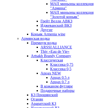
МАП миньоны коллекция
"Армина"
МАП миньоны коллекция
"Золотой коньяк"
Грейт Велли АВКЗ
Иджеванский ВКЗ
Другие
Коньяк Armenia wine
Армянская водка
Премиум водка
ARSSI ALLIANCE
Thiv «Eau de Vie»
Artsakh Brandy Company
Классическая
Классика 0,75
Классика 0,5
Арцах NEW
Арцах 0.5 л
Арцах 0.7 л
В кожаном футляре
Подарочные наборы
КЗ Прошянский
Оганян
Араратский КЗ
Иджеванский ВЗ