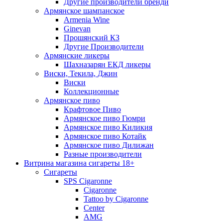
Другие производители бренди
Армянское шампанское
Armenia Wine
Ginevan
Прошянский КЗ
Другие Производители
Армянские ликеры
Шахназарян ЕКД ликеры
Виски, Текила, Джин
Виски
Коллекционные
Армянское пиво
Крафтовое Пиво
Армянское пиво Гюмри
Армянское пиво Киликия
Армянское пиво Котайк
Армянское пиво Дилижан
Разные производители
Витрина магазина сигареты 18+
Cигареты
SPS Cigaronne
Сigaronne
Tattoo by Cigaronne
Center
AMG