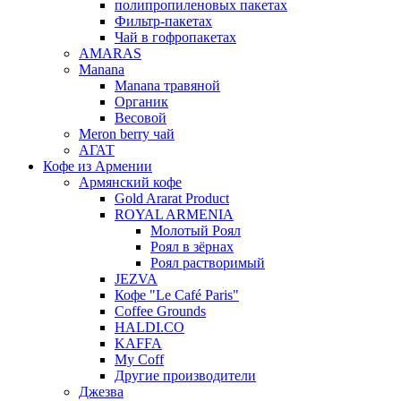
полипропиленовых пакетах
Фильтр-пакетах
Чай в гофропакетах
AMARAS
Manana
Manana травяной
Органик
Весовой
Meron berry чай
АГАТ
Кофе из Армении
Армянский кофе
Gold Ararat Product
ROYAL ARMENIA
Молотый Роял
Роял в зёрнах
Роял растворимый
JEZVA
Кофе "Le Café Paris"
Coffee Grounds
HALDI.CO
KAFFA
My Coff
Другие производители
Джезва