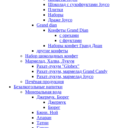
Шоколад с сухофруктами Joyco
Плитки
Наборы
Драже Joyco
Grand dian
Конфеты Grand Dian
с орехами
с фруктами
Наборы конфет Гранд Диан
другие конфеты
Набор шоколадных конфет
Мармелад, Халва, Лукум
Рахат-лукум "Globex"
Рахат-лукум, мармелад Grand Candy
Рахат-лукум, мармелад Joyco
Печёная продукция
Безалкогольные напитки
Минеральная вода
Джермук. Бюрег
Джермук
Бюрег
Бжни. Ной
Апаран
Татни
Гарни