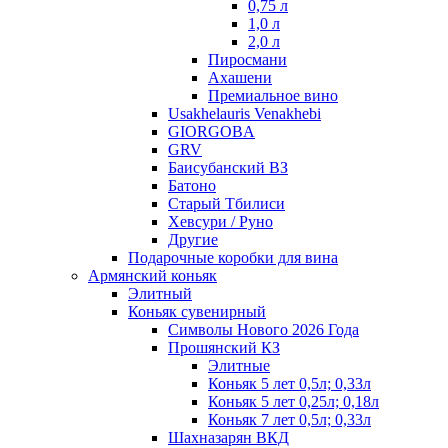
0,75 л
1,0 л
2,0 л
Пиросмани
Ахашени
Премиальное вино
Usakhelauris Venakhebi
GIORGOBA
GRV
Баисубанский ВЗ
Батоно
Старый Тбилиси
Хевсури / Руно
Другие
Подарочные коробки для вина
Армянский коньяк
Элитный
Коньяк сувенирный
Символы Нового 2026 Года
Прошянский КЗ
Элитные
Коньяк 5 лет 0,5л; 0,33л
Коньяк 5 лет 0,25л; 0,18л
Коньяк 7 лет 0,5л; 0,33л
Шахназарян ВКД