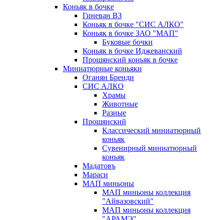
Коньяк в бочке
Гиневан ВЗ
Коньяк в бочке "СИС АЛКО"
Коньяк в бочке ЗАО "МАП"
Буковые бочки
Коньяк в бочке Иджеванский
Прошянский коньяк в бочке
Миниатюрные коньяки
Оганян Бренди
СИС АЛКО
Храмы
Животные
Разные
Прошянский
Классический миниатюрный
коньяк
Сувенирный миниатюрный
коньяк
Мадатовъ
Мараси
МАП миньоны
МАП миньоны коллекция
"Айвазовский"
МАП миньоны коллекция
"АРАМЭ"