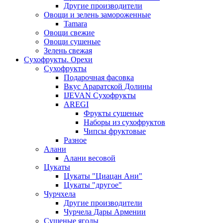
Другие производители
Овощи и зелень замороженные
Tamara
Овощи свежие
Овощи сушеные
Зелень свежая
Сухофрукты. Орехи
Сухофрукты
Подарочная фасовка
Вкус Араратской Долины
IJEVAN Сухофрукты
AREGI
Фрукты сушеные
Наборы из сухофруктов
Чипсы фруктовые
Разное
Алани
Алани весовой
Цукаты
Цукаты "Циацан Ани"
Цукаты "другое"
Чурчхела
Другие производители
Чурчела Дары Армении
Сушеные ягоды