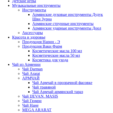
Детские игры
Музыкальные инструменты
Инструменты
Армянские духовые инструменты Дудук
Шви Зурна
Армянские струнные инструменты
Армянские ударные инструменты Доол
Аксессуары
Красота и здоровье
Продукция Нарин - Э
Продукция Ваки Фарм
Косметические масла 100 мл
Косметические масла 50 мл
Косметика для ухода
Чай из Армении
Чай Darman
Чай Ararat
АРМЧАЙ
Чай Армчай в прозрачной фасовке
Чай травяной
Чай Армчай армянский тараз
Чай IJEVAN. MASIS
Чай Гюмри
Чай Нане
MEGA ARARAT