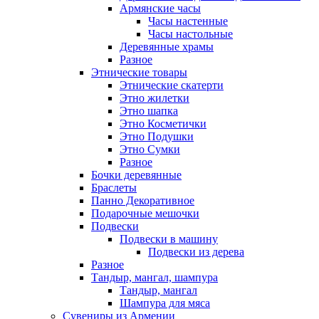
Армянские часы
Часы настенные
Часы настольные
Деревянные храмы
Разное
Этнические товары
Этнические скатерти
Этно жилетки
Этно шапка
Этно Косметички
Этно Подушки
Этно Сумки
Разное
Бочки деревянные
Браслеты
Панно Декоративное
Подарочные мешочки
Подвески
Подвески в машину
Подвески из дерева
Разное
Тандыр, мангал, шампура
Тандыр, мангал
Шампура для мяса
Сувениры из Армении