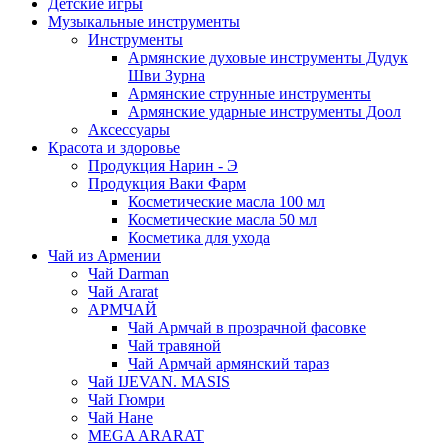
Детские игры
Музыкальные инструменты
Инструменты
Армянские духовые инструменты Дудук
Шви Зурна
Армянские струнные инструменты
Армянские ударные инструменты Доол
Аксессуары
Красота и здоровье
Продукция Нарин - Э
Продукция Ваки Фарм
Косметические масла 100 мл
Косметические масла 50 мл
Косметика для ухода
Чай из Армении
Чай Darman
Чай Ararat
АРМЧАЙ
Чай Армчай в прозрачной фасовке
Чай травяной
Чай Армчай армянский тараз
Чай IJEVAN. MASIS
Чай Гюмри
Чай Нане
MEGA ARARAT