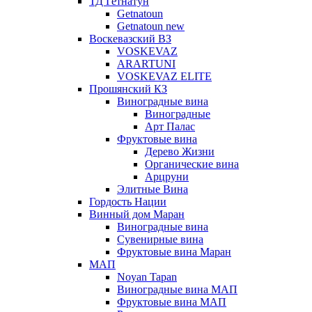
ТД Гетнатун
Getnatoun
Getnatoun new
Воскевазский ВЗ
VOSKEVAZ
ARARTUNI
VOSKEVAZ ELITE
Прошянский КЗ
Виноградные вина
Виноградные
Арт Палас
Фруктовые вина
Дерево Жизни
Органические вина
Арцруни
Элитные Вина
Гордость Нации
Винный дом Маран
Виноградные вина
Сувенирные вина
Фруктовые вина Маран
МАП
Noyan Tapan
Виноградные вина МАП
Фруктовые вина МАП