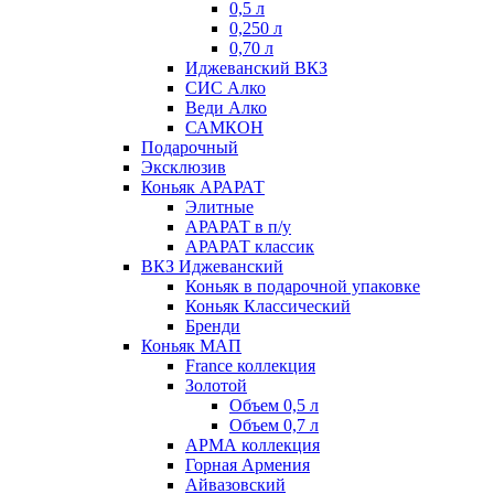
0,5 л
0,250 л
0,70 л
Иджеванский ВКЗ
СИС Алко
Веди Алко
САМКОН
Подарочный
Эксклюзив
Коньяк АРАРАТ
Элитные
АРАРАТ в п/у
АРАРАТ классик
ВКЗ Иджеванский
Коньяк в подарочной упаковке
Коньяк Классический
Бренди
Коньяк МАП
France коллекция
Золотой
Объем 0,5 л
Объем 0,7 л
АРМА коллекция
Горная Армения
Айвазовский