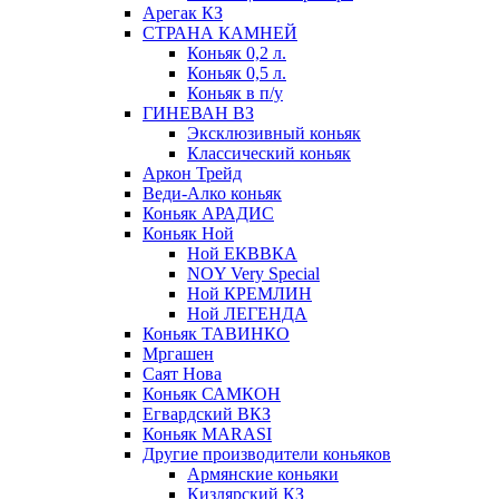
Арегак КЗ
СТРАНА КАМНЕЙ
Коньяк 0,2 л.
Коньяк 0,5 л.
Коньяк в п/у
ГИНЕВАН ВЗ
Эксклюзивный коньяк
Классический коньяк
Аркон Трейд
Веди-Алко коньяк
Коньяк АРАДИС
Коньяк Ной
Ной ЕКВВКА
NOY Very Special
Ной КРЕМЛИН
Ной ЛЕГЕНДА
Коньяк ТАВИНКО
Мргашен
Саят Нова
Коньяк САМКОН
Егвардский ВКЗ
Коньяк MARASI
Другие производители коньяков
Армянские коньяки
Кизлярский КЗ