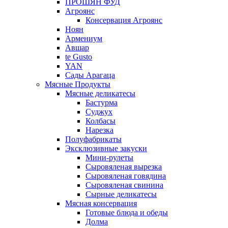
ПРОШЯН ФУД
Агроянс
Консервация Агроянс
Ноян
Армениум
Авшар
te Gusto
YAN
Сады Арагаца
Мясные Продукты
Мясные деликатесы
Бастурма
Суджух
Колбасы
Нарезка
Полуфабрикаты
Эксклюзивные закуски
Мини-рулеты
Сыровяленая вырезка
Сыровяленая говядина
Сыровяленая свинина
Сырные деликатесы
Мясная консервация
Готовые блюда и обеды
Долма