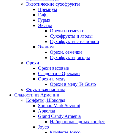
Экзотические сухофрукты
Премиум
Гифт
Гурмэ
Экстра
Орехи и семечки
Сухофрукты и ягоды
Сухофрукты с начинкой
Эконом
Орехи, семечки
Сухофрукты, ягоды
Орехи
Орехи весовые
Сладости с Орехами
Орехи в меду
Орехи в меду Te Gusto
Фруктовая пастила
Сладости из Армении
Конфеты, Шоколад
Sonuar. Mark Sevouni
Арколад
Grand Candy Armenia
Набор шоколадных конфет
Joyco
Конфеты Joyco