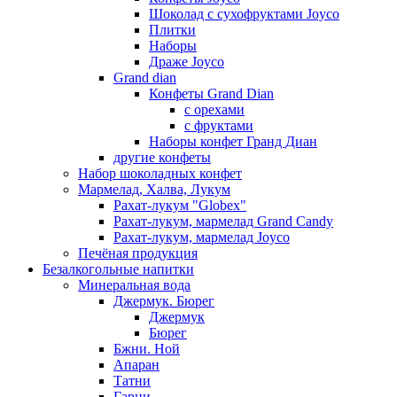
Шоколад с сухофруктами Joyco
Плитки
Наборы
Драже Joyco
Grand dian
Конфеты Grand Dian
с орехами
с фруктами
Наборы конфет Гранд Диан
другие конфеты
Набор шоколадных конфет
Мармелад, Халва, Лукум
Рахат-лукум "Globex"
Рахат-лукум, мармелад Grand Candy
Рахат-лукум, мармелад Joyco
Печёная продукция
Безалкогольные напитки
Минеральная вода
Джермук. Бюрег
Джермук
Бюрег
Бжни. Ной
Апаран
Татни
Гарни