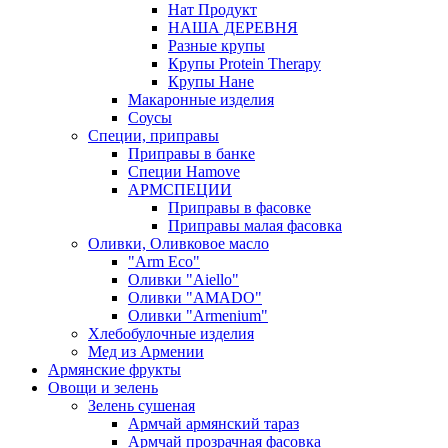
Нат Продукт
НАША ДЕРЕВНЯ
Разные крупы
Крупы Protein Therapy
Крупы Нане
Макаронные изделия
Соусы
Специи, приправы
Приправы в банке
Специи Hamove
АРМСПЕЦИИ
Приправы в фасовке
Приправы малая фасовка
Оливки, Оливковое масло
"Arm Eco"
Оливки "Aiello"
Оливки "AMADO"
Оливки "Armenium"
Хлебобулочные изделия
Мед из Армении
Армянские фрукты
Овощи и зелень
Зелень сушеная
Армчай армянский тараз
Армчай прозрачная фасовка