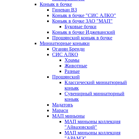
Коньяк в бочке
Гиневан ВЗ
Коньяк в бочке "СИС АЛКО"
Коньяк в бочке ЗАО "МАП"
Буковые бочки
Коньяк в бочке Иджеванский
Прошянский коньяк в бочке
Миниатюрные коньяки
Оганян Бренди
СИС АЛКО
Храмы
Животные
Разные
Прошянский
Классический миниатюрный
коньяк
Сувенирный миниатюрный
коньяк
Мадатовъ
Мараси
МАП миньоны
МАП миньоны коллекция
"Айвазовский"
МАП миньоны коллекция
"АРАМЭ"