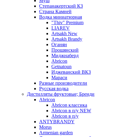
Муш
Степанакертский КЗ
Страна Камней
Водка миниатюрная
"Thiv" Premium
LIAREV
Artsakh New
Artsakh Brandy
Оганян
Прошянский
Миджнаберд
Abricon
Getnatoun
Иджеванский ВКЗ
Мараси
Разные производители
Русская водка
Дистилляты фруктовые; Бренди
Abricon
Abricon классика
Abricon в п/у NEW
Abricon в п/у
ANTYBRANDY
Morus
Armenian garden