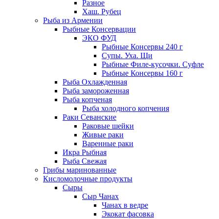
Разное
Хаш. Рубец
Рыба из Армении
Рыбные Консервации
ЭКО ФУД
Рыбные Консервы 240 г
Супы. Уха. Щи
Рыбные Филе-кусочки. Суфле
Рыбные Консервы 160 г
Рыба Охлажденная
Рыба замороженная
Рыба копченая
Рыба холодного копчения
Раки Севанские
Раковые шейки
Живые раки
Варенные раки
Икра Рыбная
Рыба Свежая
Грибы маринованные
Кисломолочные продукты
Сыры
Сыр Чанах
Чанах в ведре
Экокат фасовка