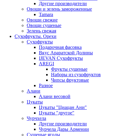
Другие производители
Овощи и зелень замороженные
Tamara
Овощи свежие
Овощи сушеные
Зелень свежая
Сухофрукты. Орехи
Сухофрукты
Подарочная фасовка
Вкус Араратской Долины
IJEVAN Сухофрукты
AREGI
Фрукты сушеные
Наборы из сухофруктов
Чипсы фруктовые
Разное
Алани
Алани весовой
Цукаты
Цукаты "Циацан Ани"
Цукаты "другое"
Чурчхела
Другие производители
Чурчела Дары Армении
Сушеные ягоды