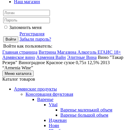
Наш магазин
Запомнить меня
Регистрация
Забыли пароль?
Войти как пользователь:
Главная страница
Витрина Магазина Алкоголь ЕГАИС 18+
Армянское вино
Армения Вайн
Элитные Вина
Вино "Такар
Резерв" Виноградное Красное сухое 0,75л 12,5% 2013
“Armenia Wine”
Меню каталога
Каталог товаров
Армянские продукты
Консервация фруктовая
Варенье
Vital
Варенье маленький объем
Варенье большой объем
Иджеван
Ноян