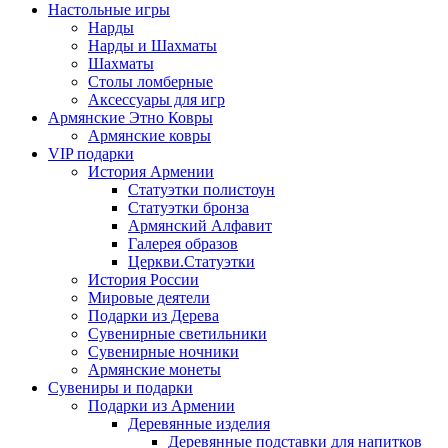
Настольные игры
Нарды
Нарды и Шахматы
Шахматы
Столы ломберные
Аксессуары для игр
Армянские Этно Ковры
Армянские ковры
VIP подарки
История Армении
Статуэтки полистоун
Статуэтки бронза
Армянский Алфавит
Галерея образов
Церкви.Статуэтки
История России
Мировые деятели
Подарки из Дерева
Сувенирные светильники
Сувенирные ночники
Армянские монеты
Сувениры и подарки
Подарки из Армении
Деревянные изделия
Деревянные подставки для напитков