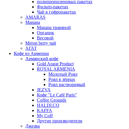
полипропиленовых пакетах
Фильтр-пакетах
Чай в гофропакетах
AMARAS
Manana
Manana травяной
Органик
Весовой
Meron berry чай
АГАТ
Кофе из Армении
Армянский кофе
Gold Ararat Product
ROYAL ARMENIA
Молотый Роял
Роял в зёрнах
Роял растворимый
JEZVA
Кофе "Le Café Paris"
Coffee Grounds
HALDI.CO
KAFFA
My Coff
Другие производители
Джезва