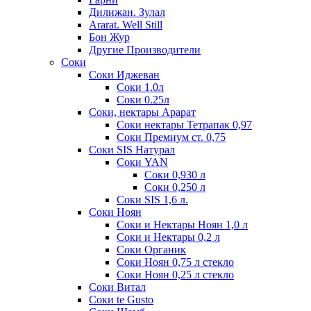
Дилижан. Зулал
Ararat. Well Still
Бон Жур
Другие Производители
Соки
Соки Иджеван
Соки 1.0л
Соки 0.25л
Соки, нектары Арарат
Соки нектары Тетрапак 0,97
Соки Премиум ст. 0,75
Соки SIS Натурал
Соки YAN
Соки 0,930 л
Соки 0,250 л
Соки SIS 1,6 л.
Соки Ноян
Соки и Нектары Ноян 1,0 л
Соки и Нектары 0,2 л
Соки Органик
Соки Ноян 0,75 л стекло
Соки Ноян 0,25 л стекло
Соки Витал
Соки te Gusto