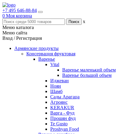
+7 495 646-88-84
0
Моя корзина
x
Меню каталога
Меню сайта
Вход / Регистрация
Армянские продукты
Консервация фруктовая
Варенье
Vital
Варенье маленький объем
Варенье большой объем
Иджеван
Ноян
Шамб
Сады Арагаца
Агроянс
KERAKUR
Варга - Фуд
Прошян фуд
Te Gusto
Proshyan Food