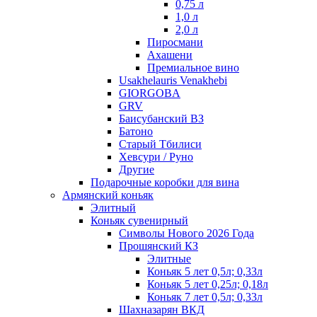
0,75 л
1,0 л
2,0 л
Пиросмани
Ахашени
Премиальное вино
Usakhelauris Venakhebi
GIORGOBA
GRV
Баисубанский ВЗ
Батоно
Старый Тбилиси
Хевсури / Руно
Другие
Подарочные коробки для вина
Армянский коньяк
Элитный
Коньяк сувенирный
Символы Нового 2026 Года
Прошянский КЗ
Элитные
Коньяк 5 лет 0,5л; 0,33л
Коньяк 5 лет 0,25л; 0,18л
Коньяк 7 лет 0,5л; 0,33л
Шахназарян ВКД