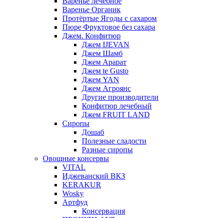
Варенье лечебное
Варенье Органик
Протёртые Ягоды с сахаром
Пюре Фруктовое без сахара
Джем. Конфитюр
Джем IJEVAN
Джем Шамб
Джем Арарат
Джем te Gusto
Джем YAN
Джем Агроянс
Другие производители
Конфитюр лечебный
Джем FRUIT LAND
Сиропы
Дошаб
Полезные сладости
Разные сиропы
Овощные консервы
VITAL
Иджеванский ВКЗ
KERAKUR
Wosky
Артфуд
Консервация