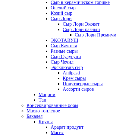
Сыр в керамическом горшке
Овечий сыр
Козий сыр
Сыр Лори
Сыр Лори Экокат
Сыр Лори разный
Сыр Лори Премиум
ЭКОТАВУШ
Сыр Качотта
Разные сыры
Сыр Сулугуни
Сыр Чечил
Эксклюзив сыр
Antipasti
Крем сыры
Полутвердые сыры
Ассорти сыров
Мацони
Тан
Консервированные бобы
Масло топленое
Бакалея
Крупы
Арарат продукт
Масис