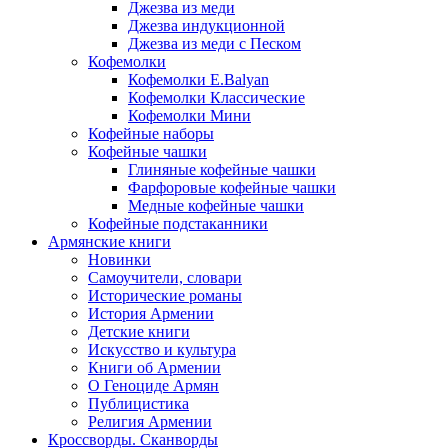
Джезва из меди
Джезва индукционной
Джезва из меди с Песком
Кофемолки
Кофемолки E.Balyan
Кофемолки Классические
Кофемолки Мини
Кофейные наборы
Кофейные чашки
Глиняные кофейные чашки
Фарфоровые кофейные чашки
Медные кофейные чашки
Кофейные подстаканники
Армянские книги
Новинки
Самоучители, словари
Исторические романы
История Армении
Детские книги
Иcкусство и культура
Книги об Армении
О Геноциде Армян
Публицистика
Религия Армении
Кроссворды. Сканворды