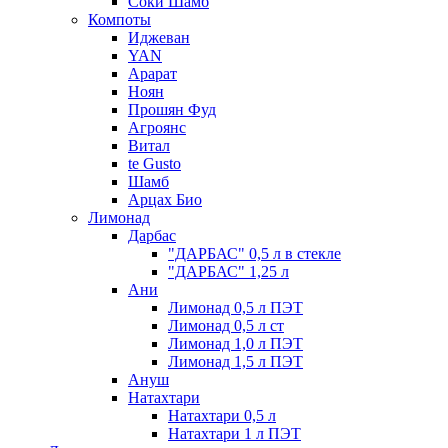
Соки Шамб
Компоты
Иджеван
YAN
Арарат
Ноян
Прошян Фуд
Агроянс
Витал
te Gusto
Шамб
Арцах Био
Лимонад
Дарбас
"ДАРБАС" 0,5 л в стекле
"ДАРБАС" 1,25 л
Ани
Лимонад 0,5 л ПЭТ
Лимонад 0,5 л ст
Лимонад 1,0 л ПЭТ
Лимонад 1,5 л ПЭТ
Ануш
Натахтари
Натахтари 0,5 л
Натахтари 1 л ПЭТ