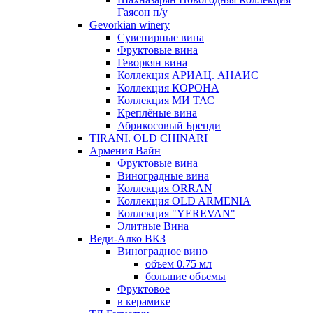
Гаясон п/у
Gevorkian winery
Сувенирные вина
Фруктовые вина
Геворкян вина
Коллекция АРИАЦ. АНАИС
Коллекция КОРОНА
Коллекция МИ ТАС
Креплёные вина
Абрикосовый Бренди
TIRANI. OLD CHINARI
Армения Вайн
Фруктовые вина
Виноградные вина
Коллекция ORRAN
Коллекция OLD ARMENIA
Коллекция "YEREVAN"
Элитные Вина
Веди-Алко ВКЗ
Виноградное вино
объем 0.75 мл
большие объемы
Фруктовое
в керамике