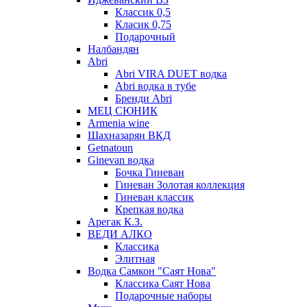
Классик 0,5
Класик 0,75
Подарочный
Налбандян
Abri
Abri VIRA DUET водка
Abri водка в тубе
Бренди Abri
МЕЦ СЮНИК
Armenia wine
Шахназарян ВКД
Getnatoun
Ginevan водка
Бочка Гиневан
Гиневан Золотая коллекция
Гиневан классик
Крепкая водка
Арегак К.З.
ВЕДИ АЛКО
Классика
Элитная
Водка Самкон "Саят Нова"
Классика Саят Нова
Подарочные наборы