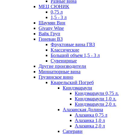
Разные вина
МЕЦ СЮНИК
0,75 л
1,5 - 3 л
Шаумян Вин
Givany Wine
Вайк Груп
Гиневан ВЗ
Фруктовые вина ГВЗ
Классические
Большой объем 1,5 - 3 л
Сувенирные
Другие производители
Миниатюрные вина
Грузинское вино
Кварельский Погреб
Киндзмараули
Киндзмараули 0,75 л.
Киндзмараули 1,0 л.
Киндзмараули 2,0 л.
Алазанская Долина
Алазанка 0,75 л
Алазанка 1,0 л
Алазанка 2,0 л
Саперави