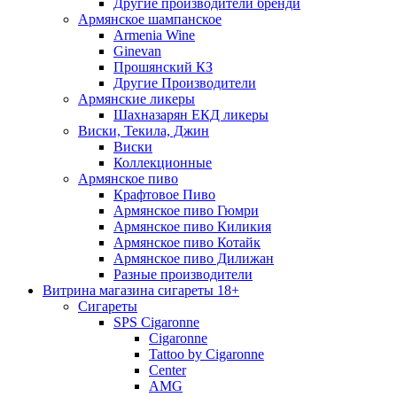
Другие производители бренди
Армянское шампанское
Armenia Wine
Ginevan
Прошянский КЗ
Другие Производители
Армянские ликеры
Шахназарян ЕКД ликеры
Виски, Текила, Джин
Виски
Коллекционные
Армянское пиво
Крафтовое Пиво
Армянское пиво Гюмри
Армянское пиво Киликия
Армянское пиво Котайк
Армянское пиво Дилижан
Разные производители
Витрина магазина сигареты 18+
Cигареты
SPS Cigaronne
Сigaronne
Tattoo by Cigaronne
Center
AMG