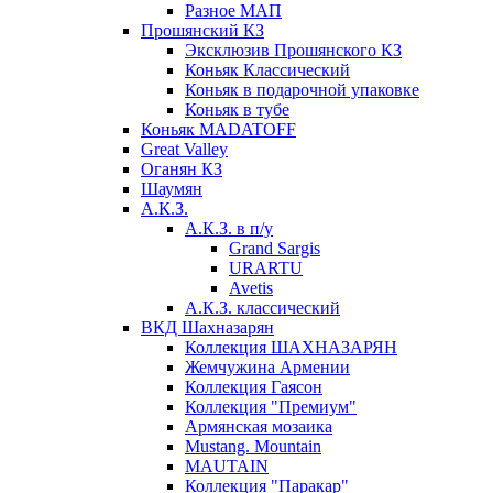
Разное МАП
Прошянский КЗ
Эксклюзив Прошянского КЗ
Коньяк Классический
Коньяк в подарочной упаковке
Коньяк в тубе
Коньяк MADATOFF
Great Valley
Оганян КЗ
Шаумян
А.К.З.
А.К.З. в п/у
Grand Sargis
URARTU
Avetis
А.К.З. классический
ВКД Шахназарян
Коллекция ШАХНАЗАРЯН
Жемчужина Армении
Коллекция Гаясон
Коллекция "Премиум"
Армянская мозаика
Mustang. Mountain
MAUTAIN
Коллекция "Паракар"