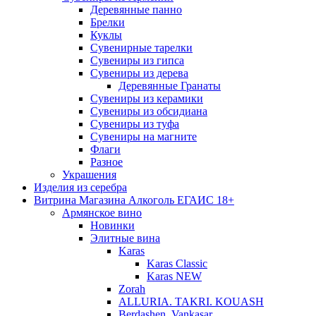
Деревянные панно
Брелки
Куклы
Сувенирные тарелки
Сувениры из гипса
Сувениры из дерева
Деревянные Гранаты
Сувениры из керамики
Сувениры из обсидиана
Сувениры из туфа
Сувениры на магните
Флаги
Разное
Украшения
Изделия из серебра
Витрина Магазина Алкоголь ЕГАИС 18+
Армянское вино
Новинки
Элитные вина
Karas
Karas Classic
Karas NEW
Zorah
ALLURIA. TAKRI. KOUASH
Berdashen. Vankasar