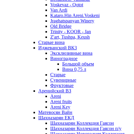
Voskevaz - Qotot
Van Ardi
Kataro.Hin Areni.Voskeni
Jraghatspanyan Winery
Old Bridge
Trinity - KOOR - Jan
Z'art, Tushpa, Keush
Старые вина
Иджеванский ВК3
Эксклюзивные вина
Виноградное
Большой объем
Вина 0,75 л
Старые
Сувенирные
Фруктовые
Аренийский ВЗ
Areni
Areni fruits
Areni Key
Матевосян Вайн
Шахназарян ЕКД
Шахназарян Коллекция Гаясон
Шахназарян Коллекция Гаясон п/у
Шахназарян Новогодняя Коллекция