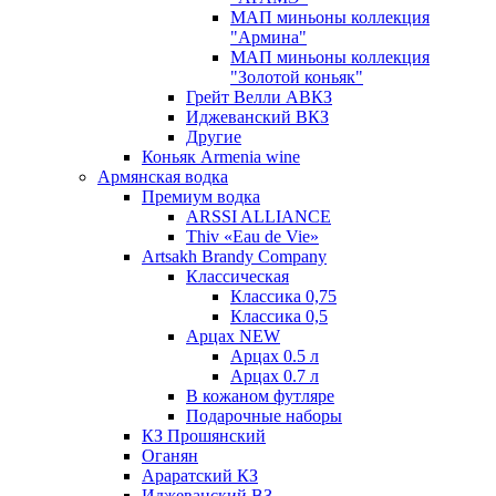
МАП миньоны коллекция
"Армина"
МАП миньоны коллекция
"Золотой коньяк"
Грейт Велли АВКЗ
Иджеванский ВКЗ
Другие
Коньяк Armenia wine
Армянская водка
Премиум водка
ARSSI ALLIANCE
Thiv «Eau de Vie»
Artsakh Brandy Company
Классическая
Классика 0,75
Классика 0,5
Арцах NEW
Арцах 0.5 л
Арцах 0.7 л
В кожаном футляре
Подарочные наборы
КЗ Прошянский
Оганян
Араратский КЗ
Иджеванский ВЗ