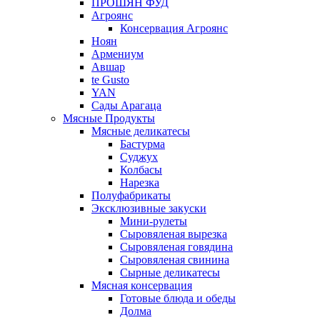
ПРОШЯН ФУД
Агроянс
Консервация Агроянс
Ноян
Армениум
Авшар
te Gusto
YAN
Сады Арагаца
Мясные Продукты
Мясные деликатесы
Бастурма
Суджух
Колбасы
Нарезка
Полуфабрикаты
Эксклюзивные закуски
Мини-рулеты
Сыровяленая вырезка
Сыровяленая говядина
Сыровяленая свинина
Сырные деликатесы
Мясная консервация
Готовые блюда и обеды
Долма