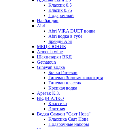
Классик 0,5
Класик 0,75
Подарочный
Налбандян
Abri
Abri VIRA DUET водка
Abri водка в тубе
Бренди Abri
МЕЦ СЮНИК
Armenia wine
Шахназарян ВКД
Getnatoun
Ginevan водка
Бочка Гиневан
Гиневан Золотая коллекция
Гиневан классик
Крепкая водка
Арегак К.З.
ВЕДИ АЛКО
Классика
Элитная
Водка Самкон "Саят Нова"
Классика Саят Нова
Подарочные наборы