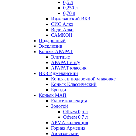
0,5 л
0,250 л
0,70 л
Иджеванский ВКЗ
СИС Алко
Веди Алко
САМКОН
Подарочный
Эксклюзив
Коньяк АРАРАТ
Элитные
АРАРАТ в п/у
АРАРАТ классик
ВКЗ Иджеванский
Коньяк в подарочной упаковке
Коньяк Классический
Бренди
Коньяк МАП
France коллекция
Золотой
Объем 0,5 л
Объем 0,7 л
АРМА коллекция
Горная Армения
Айвазовский