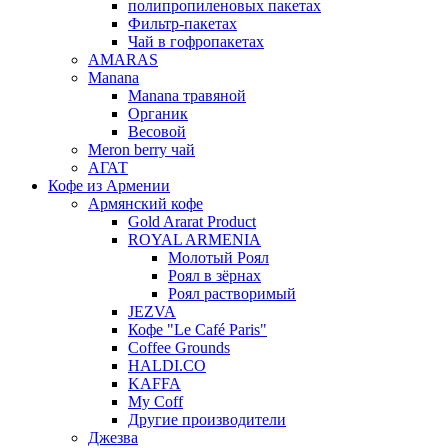
полипропиленовых пакетах
Фильтр-пакетах
Чай в гофропакетах
AMARAS
Manana
Manana травяной
Органик
Весовой
Meron berry чай
АГАТ
Кофе из Армении
Армянский кофе
Gold Ararat Product
ROYAL ARMENIA
Молотый Роял
Роял в зёрнах
Роял растворимый
JEZVA
Кофе "Le Café Paris"
Coffee Grounds
HALDI.CO
KAFFA
My Coff
Другие производители
Джезва