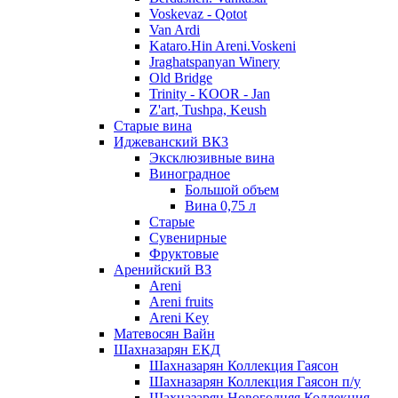
Voskevaz - Qotot
Van Ardi
Kataro.Hin Areni.Voskeni
Jraghatspanyan Winery
Old Bridge
Trinity - KOOR - Jan
Z'art, Tushpa, Keush
Старые вина
Иджеванский ВК3
Эксклюзивные вина
Виноградное
Большой объем
Вина 0,75 л
Старые
Сувенирные
Фруктовые
Аренийский ВЗ
Areni
Areni fruits
Areni Key
Матевосян Вайн
Шахназарян ЕКД
Шахназарян Коллекция Гаясон
Шахназарян Коллекция Гаясон п/у
Шахназарян Новогодняя Коллекция