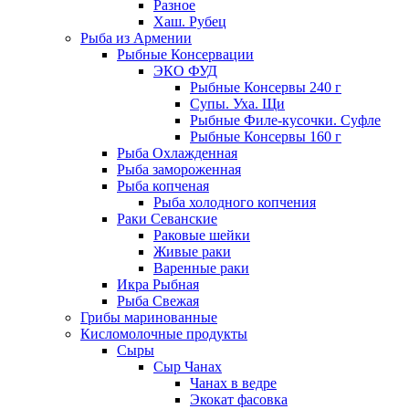
Разное
Хаш. Рубец
Рыба из Армении
Рыбные Консервации
ЭКО ФУД
Рыбные Консервы 240 г
Супы. Уха. Щи
Рыбные Филе-кусочки. Суфле
Рыбные Консервы 160 г
Рыба Охлажденная
Рыба замороженная
Рыба копченая
Рыба холодного копчения
Раки Севанские
Раковые шейки
Живые раки
Варенные раки
Икра Рыбная
Рыба Свежая
Грибы маринованные
Кисломолочные продукты
Сыры
Сыр Чанах
Чанах в ведре
Экокат фасовка