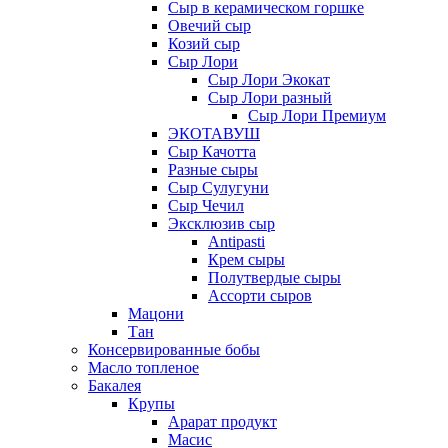
Сыр в керамическом горшке
Овечий сыр
Козий сыр
Сыр Лори
Сыр Лори Экокат
Сыр Лори разный
Сыр Лори Премиум
ЭКОТАВУШ
Сыр Качотта
Разные сыры
Сыр Сулугуни
Сыр Чечил
Эксклюзив сыр
Antipasti
Крем сыры
Полутвердые сыры
Ассорти сыров
Мацони
Тан
Консервированные бобы
Масло топленое
Бакалея
Крупы
Арарат продукт
Масис