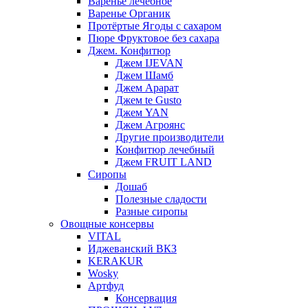
Варенье лечебное
Варенье Органик
Протёртые Ягоды с сахаром
Пюре Фруктовое без сахара
Джем. Конфитюр
Джем IJEVAN
Джем Шамб
Джем Арарат
Джем te Gusto
Джем YAN
Джем Агроянс
Другие производители
Конфитюр лечебный
Джем FRUIT LAND
Сиропы
Дошаб
Полезные сладости
Разные сиропы
Овощные консервы
VITAL
Иджеванский ВКЗ
KERAKUR
Wosky
Артфуд
Консервация