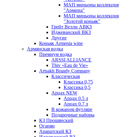
МАП миньоны коллекция
"Армина"
МАП миньоны коллекция
"Золотой коньяк"
Грейт Велли АВКЗ
Иджеванский ВКЗ
Другие
Коньяк Armenia wine
Армянская водка
Премиум водка
ARSSI ALLIANCE
Thiv «Eau de Vie»
Artsakh Brandy Company
Классическая
Классика 0,75
Классика 0,5
Арцах NEW
Арцах 0.5 л
Арцах 0.7 л
В кожаном футляре
Подарочные наборы
КЗ Прошянский
Оганян
Араратский КЗ
Иджеванский ВЗ