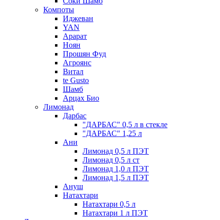
Соки Шамб
Компоты
Иджеван
YAN
Арарат
Ноян
Прошян Фуд
Агроянс
Витал
te Gusto
Шамб
Арцах Био
Лимонад
Дарбас
"ДАРБАС" 0,5 л в стекле
"ДАРБАС" 1,25 л
Ани
Лимонад 0,5 л ПЭТ
Лимонад 0,5 л ст
Лимонад 1,0 л ПЭТ
Лимонад 1,5 л ПЭТ
Ануш
Натахтари
Натахтари 0,5 л
Натахтари 1 л ПЭТ