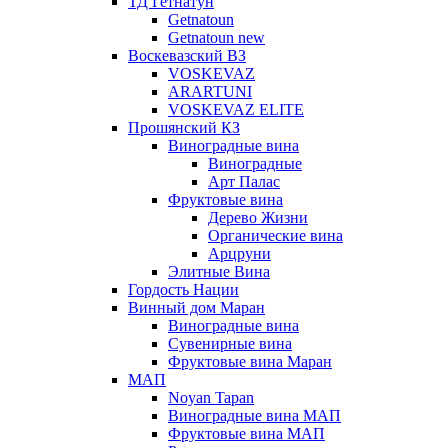
ТД Гетнатун
Getnatoun
Getnatoun new
Воскевазский ВЗ
VOSKEVAZ
ARARTUNI
VOSKEVAZ ELITE
Прошянский КЗ
Виноградные вина
Виноградные
Арт Палас
Фруктовые вина
Дерево Жизни
Органические вина
Арцруни
Элитные Вина
Гордость Нации
Винный дом Маран
Виноградные вина
Сувенирные вина
Фруктовые вина Маран
МАП
Noyan Tapan
Виноградные вина МАП
Фруктовые вина МАП