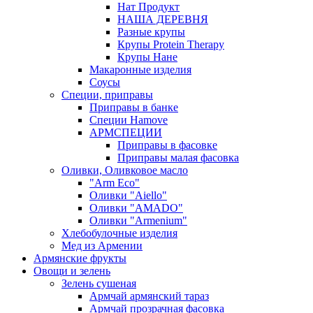
Нат Продукт
НАША ДЕРЕВНЯ
Разные крупы
Крупы Protein Therapy
Крупы Нане
Макаронные изделия
Соусы
Специи, приправы
Приправы в банке
Специи Hamove
АРМСПЕЦИИ
Приправы в фасовке
Приправы малая фасовка
Оливки, Оливковое масло
"Arm Eco"
Оливки "Aiello"
Оливки "AMADO"
Оливки "Armenium"
Хлебобулочные изделия
Мед из Армении
Армянские фрукты
Овощи и зелень
Зелень сушеная
Армчай армянский тараз
Армчай прозрачная фасовка