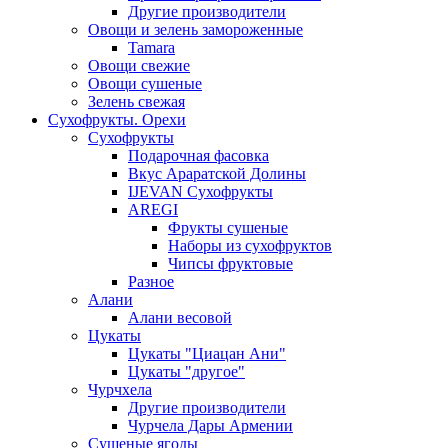
Другие производители
Овощи и зелень замороженные
Tamara
Овощи свежие
Овощи сушеные
Зелень свежая
Сухофрукты. Орехи
Сухофрукты
Подарочная фасовка
Вкус Араратской Долины
IJEVAN Сухофрукты
AREGI
Фрукты сушеные
Наборы из сухофруктов
Чипсы фруктовые
Разное
Алани
Алани весовой
Цукаты
Цукаты "Циацан Ани"
Цукаты "другое"
Чурчхела
Другие производители
Чурчела Дары Армении
Сушеные ягоды