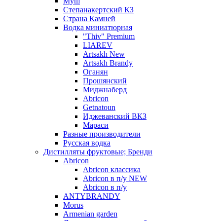
Муш
Степанакертский КЗ
Страна Камней
Водка миниатюрная
"Thiv" Premium
LIAREV
Artsakh New
Artsakh Brandy
Оганян
Прошянский
Миджнаберд
Abricon
Getnatoun
Иджеванский ВКЗ
Мараси
Разные производители
Русская водка
Дистилляты фруктовые; Бренди
Abricon
Abricon классика
Abricon в п/у NEW
Abricon в п/у
ANTYBRANDY
Morus
Armenian garden