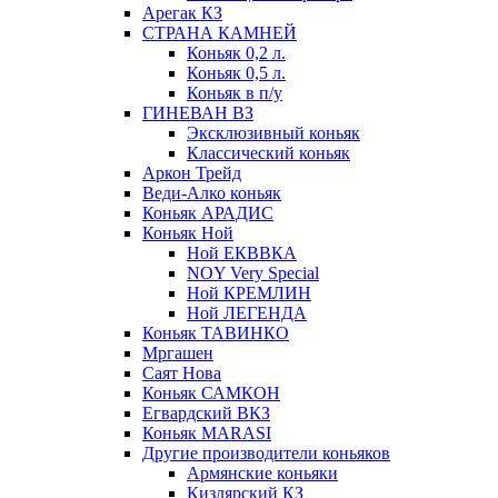
Арегак КЗ
СТРАНА КАМНЕЙ
Коньяк 0,2 л.
Коньяк 0,5 л.
Коньяк в п/у
ГИНЕВАН ВЗ
Эксклюзивный коньяк
Классический коньяк
Аркон Трейд
Веди-Алко коньяк
Коньяк АРАДИС
Коньяк Ной
Ной ЕКВВКА
NOY Very Special
Ной КРЕМЛИН
Ной ЛЕГЕНДА
Коньяк ТАВИНКО
Мргашен
Саят Нова
Коньяк САМКОН
Егвардский ВКЗ
Коньяк MARASI
Другие производители коньяков
Армянские коньяки
Кизлярский КЗ