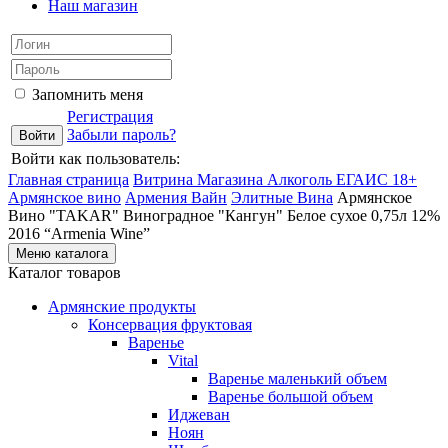
Наш магазин
Запомнить меня
Регистрация
Забыли пароль?
Войти как пользователь:
Главная страница
Витрина Магазина Алкоголь ЕГАИС 18+
Армянское вино
Армения Вайн
Элитные Вина
Армянское
Вино "TAKAR" Виноградное "Кангун" Белое сухое 0,75л 12%
2016 “Armenia Wine”
Меню каталога
Каталог товаров
Армянские продукты
Консервация фруктовая
Варенье
Vital
Варенье маленький объем
Варенье большой объем
Иджеван
Ноян