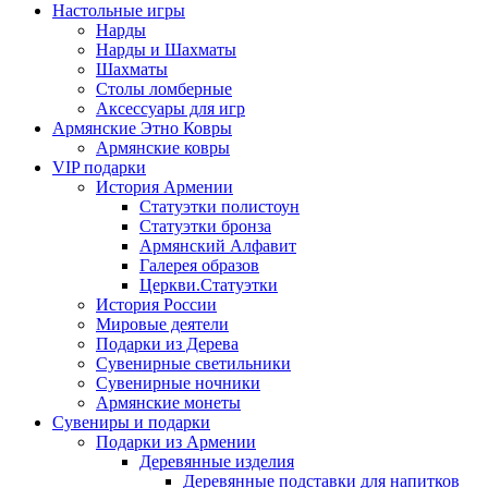
Настольные игры
Нарды
Нарды и Шахматы
Шахматы
Столы ломберные
Аксессуары для игр
Армянские Этно Ковры
Армянские ковры
VIP подарки
История Армении
Статуэтки полистоун
Статуэтки бронза
Армянский Алфавит
Галерея образов
Церкви.Статуэтки
История России
Мировые деятели
Подарки из Дерева
Сувенирные светильники
Сувенирные ночники
Армянские монеты
Сувениры и подарки
Подарки из Армении
Деревянные изделия
Деревянные подставки для напитков