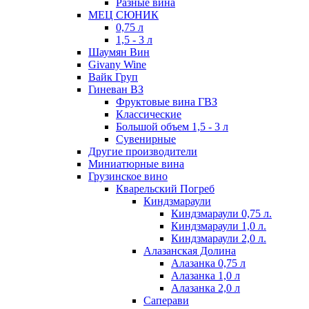
Разные вина
МЕЦ СЮНИК
0,75 л
1,5 - 3 л
Шаумян Вин
Givany Wine
Вайк Груп
Гиневан ВЗ
Фруктовые вина ГВЗ
Классические
Большой объем 1,5 - 3 л
Сувенирные
Другие производители
Миниатюрные вина
Грузинское вино
Кварельский Погреб
Киндзмараули
Киндзмараули 0,75 л.
Киндзмараули 1,0 л.
Киндзмараули 2,0 л.
Алазанская Долина
Алазанка 0,75 л
Алазанка 1,0 л
Алазанка 2,0 л
Саперави