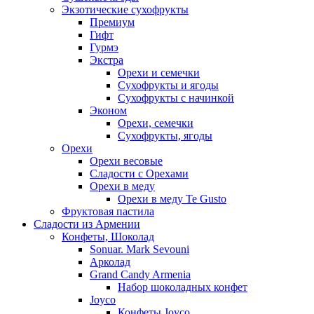
Экзотические сухофрукты
Премиум
Гифт
Гурмэ
Экстра
Орехи и семечки
Сухофрукты и ягоды
Сухофрукты с начинкой
Эконом
Орехи, семечки
Сухофрукты, ягоды
Орехи
Орехи весовые
Сладости с Орехами
Орехи в меду
Орехи в меду Te Gusto
Фруктовая пастила
Сладости из Армении
Конфеты, Шоколад
Sonuar. Mark Sevouni
Арколад
Grand Candy Armenia
Набор шоколадных конфет
Joyco
Конфеты Joyco