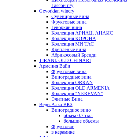
Гаясон п/у
Gevorkian winery
Сувенирные вина
Фруктовые вина
Геворкян вина
Коллекция АРИАЦ. АНАИС
Коллекция КОРОНА
Коллекция МИ ТАС
Креплёные вина
Абрикосовый Бренди
TIRANI. OLD CHINARI
Армения Вайн
Фруктовые вина
Виноградные вина
Коллекция ORRAN
Коллекция OLD ARMENIA
Коллекция "YEREVAN"
Элитные Вина
Веди-Алко ВКЗ
Виноградное вино
объем 0.75 мл
большие объемы
Фруктовое
в керамике