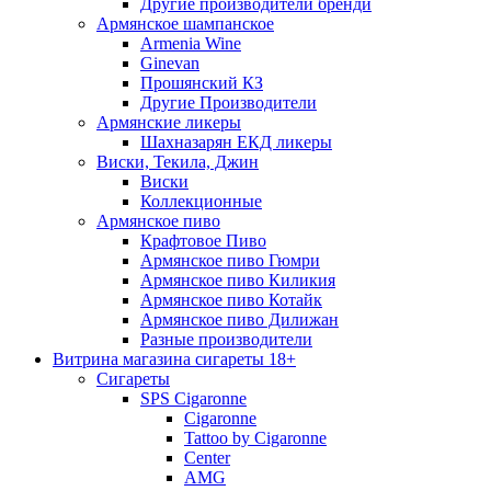
Другие производители бренди
Армянское шампанское
Armenia Wine
Ginevan
Прошянский КЗ
Другие Производители
Армянские ликеры
Шахназарян ЕКД ликеры
Виски, Текила, Джин
Виски
Коллекционные
Армянское пиво
Крафтовое Пиво
Армянское пиво Гюмри
Армянское пиво Киликия
Армянское пиво Котайк
Армянское пиво Дилижан
Разные производители
Витрина магазина сигареты 18+
Cигареты
SPS Cigaronne
Сigaronne
Tattoo by Cigaronne
Center
AMG