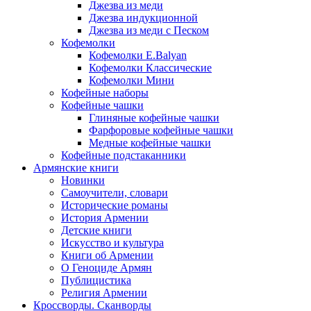
Джезва из меди
Джезва индукционной
Джезва из меди с Песком
Кофемолки
Кофемолки E.Balyan
Кофемолки Классические
Кофемолки Мини
Кофейные наборы
Кофейные чашки
Глиняные кофейные чашки
Фарфоровые кофейные чашки
Медные кофейные чашки
Кофейные подстаканники
Армянские книги
Новинки
Самоучители, словари
Исторические романы
История Армении
Детские книги
Иcкусство и культура
Книги об Армении
О Геноциде Армян
Публицистика
Религия Армении
Кроссворды. Сканворды