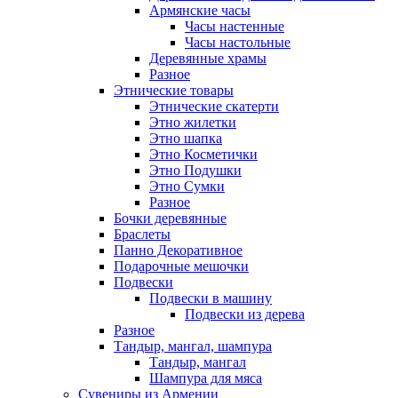
Армянские часы
Часы настенные
Часы настольные
Деревянные храмы
Разное
Этнические товары
Этнические скатерти
Этно жилетки
Этно шапка
Этно Косметички
Этно Подушки
Этно Сумки
Разное
Бочки деревянные
Браслеты
Панно Декоративное
Подарочные мешочки
Подвески
Подвески в машину
Подвески из дерева
Разное
Тандыр, мангал, шампура
Тандыр, мангал
Шампура для мяса
Сувениры из Армении