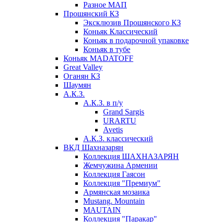
Разное МАП
Прошянский КЗ
Эксклюзив Прошянского КЗ
Коньяк Классический
Коньяк в подарочной упаковке
Коньяк в тубе
Коньяк MADATOFF
Great Valley
Оганян КЗ
Шаумян
А.К.З.
А.К.З. в п/у
Grand Sargis
URARTU
Avetis
А.К.З. классический
ВКД Шахназарян
Коллекция ШАХНАЗАРЯН
Жемчужина Армении
Коллекция Гаясон
Коллекция "Премиум"
Армянская мозаика
Mustang. Mountain
MAUTAIN
Коллекция "Паракар"