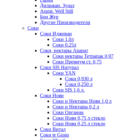
Дилижан. Зулал
Ararat. Well Still
Бон Жур
Другие Производители
Соки
Соки Иджеван
Соки 1.0л
Соки 0.25л
Соки, нектары Арарат
Соки нектары Тетрапак 0,97
Соки Премиум ст. 0,75
Соки SIS Натурал
Соки YAN
Соки 0,930 л
Соки 0,250 л
Соки SIS 1,6 л.
Соки Ноян
Соки и Нектары Ноян 1,0 л
Соки и Нектары 0,2 л
Соки Органик
Соки Ноян 0,75 л стекло
Соки Ноян 0,25 л стекло
Соки Витал
Соки te Gusto