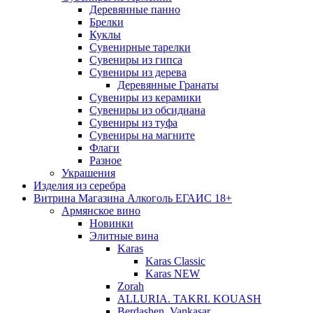
Деревянные панно
Брелки
Куклы
Сувенирные тарелки
Сувениры из гипса
Сувениры из дерева
Деревянные Гранаты
Сувениры из керамики
Сувениры из обсидиана
Сувениры из туфа
Сувениры на магните
Флаги
Разное
Украшения
Изделия из серебра
Витрина Магазина Алкоголь ЕГАИС 18+
Армянское вино
Новинки
Элитные вина
Karas
Karas Classic
Karas NEW
Zorah
ALLURIA. TAKRI. KOUASH
Berdashen. Vankasar