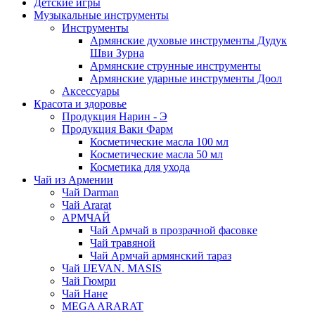
Детские игры
Музыкальные инструменты
Инструменты
Армянские духовые инструменты Дудук
Шви Зурна
Армянские струнные инструменты
Армянские ударные инструменты Доол
Аксессуары
Красота и здоровье
Продукция Нарин - Э
Продукция Ваки Фарм
Косметические масла 100 мл
Косметические масла 50 мл
Косметика для ухода
Чай из Армении
Чай Darman
Чай Ararat
АРМЧАЙ
Чай Армчай в прозрачной фасовке
Чай травяной
Чай Армчай армянский тараз
Чай IJEVAN. MASIS
Чай Гюмри
Чай Нане
MEGA ARARAT