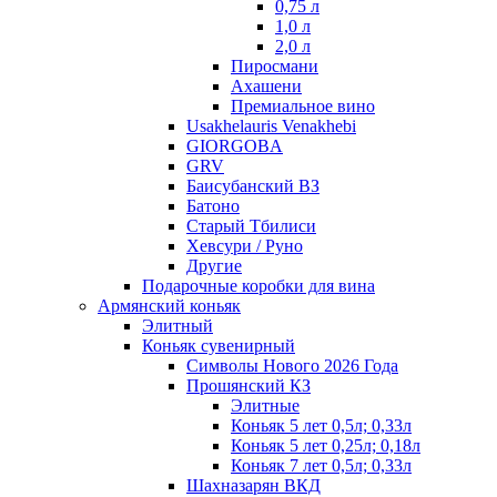
0,75 л
1,0 л
2,0 л
Пиросмани
Ахашени
Премиальное вино
Usakhelauris Venakhebi
GIORGOBA
GRV
Баисубанский ВЗ
Батоно
Старый Тбилиси
Хевсури / Руно
Другие
Подарочные коробки для вина
Армянский коньяк
Элитный
Коньяк сувенирный
Символы Нового 2026 Года
Прошянский КЗ
Элитные
Коньяк 5 лет 0,5л; 0,33л
Коньяк 5 лет 0,25л; 0,18л
Коньяк 7 лет 0,5л; 0,33л
Шахназарян ВКД