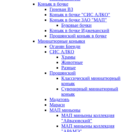
Коньяк в бочке
Гиневан ВЗ
Коньяк в бочке "СИС АЛКО"
Коньяк в бочке ЗАО "МАП"
Буковые бочки
Коньяк в бочке Иджеванский
Прошянский коньяк в бочке
Миниатюрные коньяки
Оганян Бренди
СИС АЛКО
Храмы
Животные
Разные
Прошянский
Классический миниатюрный
коньяк
Сувенирный миниатюрный
коньяк
Мадатовъ
Мараси
МАП миньоны
МАП миньоны коллекция
"Айвазовский"
МАП миньоны коллекция
"АРАМЭ"