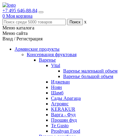
+7 495 646-88-84
0
Моя корзина
x
Меню каталога
Меню сайта
Вход / Регистрация
Армянские продукты
Консервация фруктовая
Варенье
Vital
Варенье маленький объем
Варенье большой объем
Иджеван
Ноян
Шамб
Сады Арагаца
Агроянс
KERAKUR
Варга - Фуд
Прошян фуд
Te Gusto
Proshyan Food