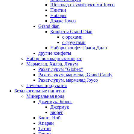
Шоколад с сухофруктами Joyco
Плитки
Наборы
Драже Joyco
Grand dian
Конфеты Grand Dian
с орехами
с фруктами
Наборы конфет Гранд Диан
другие конфеты
Набор шоколадных конфет
Мармелад, Халва, Лукум
Рахат-лукум "Globex"
Рахат-лукум, мармелад Grand Candy
Рахат-лукум, мармелад Joyco
Печёная продукция
Безалкогольные напитки
Минеральная вода
Джермук. Бюрег
Джермук
Бюрег
Бжни. Ной
Апаран
Татни
Гарни