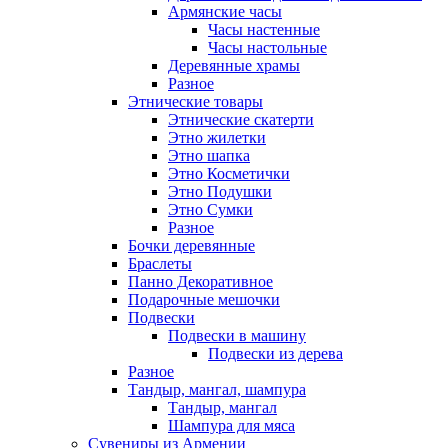
Армянские часы
Часы настенные
Часы настольные
Деревянные храмы
Разное
Этнические товары
Этнические скатерти
Этно жилетки
Этно шапка
Этно Косметички
Этно Подушки
Этно Сумки
Разное
Бочки деревянные
Браслеты
Панно Декоративное
Подарочные мешочки
Подвески
Подвески в машину
Подвески из дерева
Разное
Тандыр, мангал, шампура
Тандыр, мангал
Шампура для мяса
Сувениры из Армении