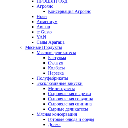
ПРОШЯН ФУД
Агроянс
Консервация Агроянс
Ноян
Армениум
Авшар
te Gusto
YAN
Сады Арагаца
Мясные Продукты
Мясные деликатесы
Бастурма
Суджух
Колбасы
Нарезка
Полуфабрикаты
Эксклюзивные закуски
Мини-рулеты
Сыровяленая вырезка
Сыровяленая говядина
Сыровяленая свинина
Сырные деликатесы
Мясная консервация
Готовые блюда и обеды
Долма