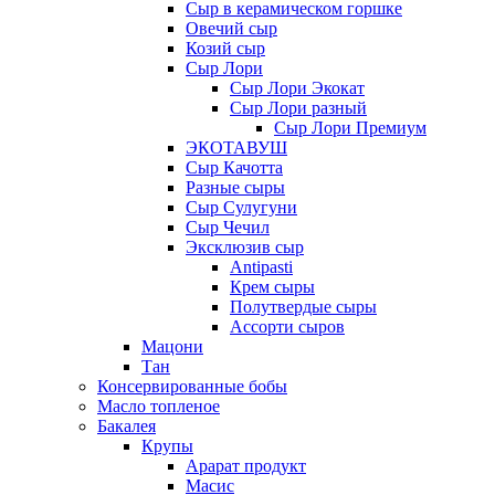
Сыр в керамическом горшке
Овечий сыр
Козий сыр
Сыр Лори
Сыр Лори Экокат
Сыр Лори разный
Сыр Лори Премиум
ЭКОТАВУШ
Сыр Качотта
Разные сыры
Сыр Сулугуни
Сыр Чечил
Эксклюзив сыр
Antipasti
Крем сыры
Полутвердые сыры
Ассорти сыров
Мацони
Тан
Консервированные бобы
Масло топленое
Бакалея
Крупы
Арарат продукт
Масис