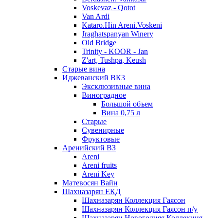
Voskevaz - Qotot
Van Ardi
Kataro.Hin Areni.Voskeni
Jraghatspanyan Winery
Old Bridge
Trinity - KOOR - Jan
Z'art, Tushpa, Keush
Старые вина
Иджеванский ВК3
Эксклюзивные вина
Виноградное
Большой объем
Вина 0,75 л
Старые
Сувенирные
Фруктовые
Аренийский ВЗ
Areni
Areni fruits
Areni Key
Матевосян Вайн
Шахназарян ЕКД
Шахназарян Коллекция Гаясон
Шахназарян Коллекция Гаясон п/у
Шахназарян Новогодняя Коллекция