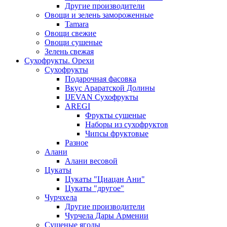
Другие производители
Овощи и зелень замороженные
Tamara
Овощи свежие
Овощи сушеные
Зелень свежая
Сухофрукты. Орехи
Сухофрукты
Подарочная фасовка
Вкус Араратской Долины
IJEVAN Сухофрукты
AREGI
Фрукты сушеные
Наборы из сухофруктов
Чипсы фруктовые
Разное
Алани
Алани весовой
Цукаты
Цукаты "Циацан Ани"
Цукаты "другое"
Чурчхела
Другие производители
Чурчела Дары Армении
Сушеные ягоды