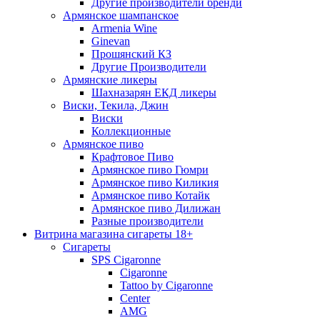
Другие производители бренди
Армянское шампанское
Armenia Wine
Ginevan
Прошянский КЗ
Другие Производители
Армянские ликеры
Шахназарян ЕКД ликеры
Виски, Текила, Джин
Виски
Коллекционные
Армянское пиво
Крафтовое Пиво
Армянское пиво Гюмри
Армянское пиво Киликия
Армянское пиво Котайк
Армянское пиво Дилижан
Разные производители
Витрина магазина сигареты 18+
Cигареты
SPS Cigaronne
Сigaronne
Tattoo by Cigaronne
Center
AMG