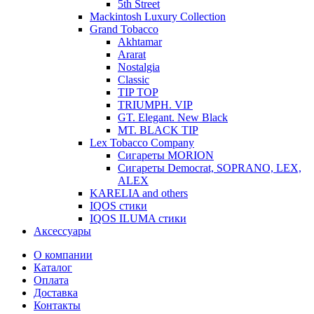
5th Street
Mackintosh Luxury Collection
Grand Tobacco
Akhtamar
Ararat
Nostalgia
Classic
TIP TOP
TRIUMPH. VIP
GT. Elegant. New Black
MT. BLACK TIP
Lex Tobacco Company
Сигареты MORION
Сигареты Democrat, SOPRANO, LEX,
ALEX
KARELIA and others
IQOS стики
IQOS ILUMA стики
Аксессуары
О компании
Каталог
Оплата
Доставка
Контакты