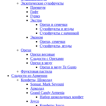
Экзотические сухофрукты
Премиум
Гифт
Гурмэ
Экстра
Орехи и семечки
Сухофрукты и ягоды
Сухофрукты с начинкой
Эконом
Орехи, семечки
Сухофрукты, ягоды
Орехи
Орехи весовые
Сладости с Орехами
Орехи в меду
Орехи в меду Te Gusto
Фруктовая пастила
Сладости из Армении
Конфеты, Шоколад
Sonuar. Mark Sevouni
Арколад
Grand Candy Armenia
Набор шоколадных конфет
Joyco
Конфеты Joyco