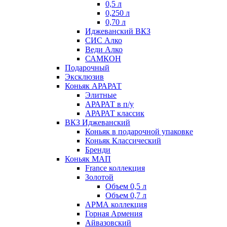
0,5 л
0,250 л
0,70 л
Иджеванский ВКЗ
СИС Алко
Веди Алко
САМКОН
Подарочный
Эксклюзив
Коньяк АРАРАТ
Элитные
АРАРАТ в п/у
АРАРАТ классик
ВКЗ Иджеванский
Коньяк в подарочной упаковке
Коньяк Классический
Бренди
Коньяк МАП
France коллекция
Золотой
Объем 0,5 л
Объем 0,7 л
АРМА коллекция
Горная Армения
Айвазовский