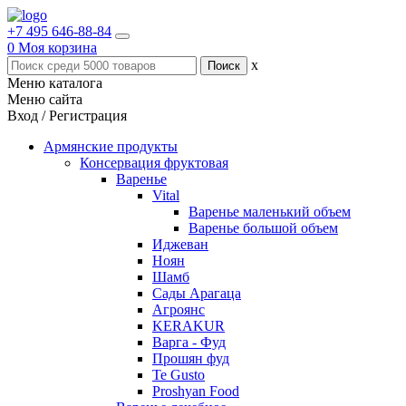
+7 495 646-88-84
0
Моя корзина
x
Меню каталога
Меню сайта
Вход / Регистрация
Армянские продукты
Консервация фруктовая
Варенье
Vital
Варенье маленький объем
Варенье большой объем
Иджеван
Ноян
Шамб
Сады Арагаца
Агроянс
KERAKUR
Варга - Фуд
Прошян фуд
Te Gusto
Proshyan Food