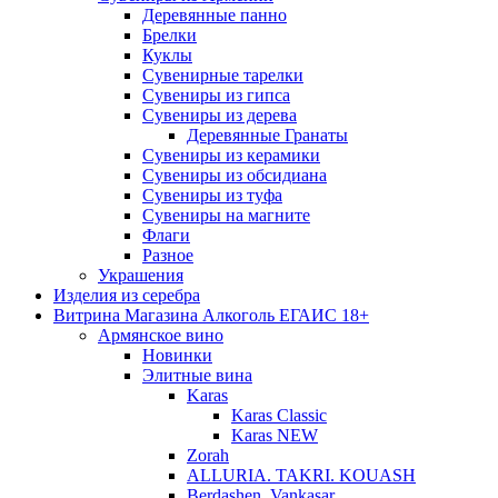
Деревянные панно
Брелки
Куклы
Сувенирные тарелки
Сувениры из гипса
Сувениры из дерева
Деревянные Гранаты
Сувениры из керамики
Сувениры из обсидиана
Сувениры из туфа
Сувениры на магните
Флаги
Разное
Украшения
Изделия из серебра
Витрина Магазина Алкоголь ЕГАИС 18+
Армянское вино
Новинки
Элитные вина
Karas
Karas Classic
Karas NEW
Zorah
ALLURIA. TAKRI. KOUASH
Berdashen. Vankasar