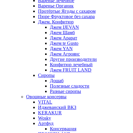
Варенье лечебное
Варенье Органик
Протёртые Ягоды с сахаром
Пюре Фруктовое без сахара
Джем. Конфитюр
Джем IJEVAN
Джем Шамб
Джем Арарат
Джем te Gusto
Джем YAN
Джем Агроянс
Другие производители
Конфитюр лечебный
Джем FRUIT LAND
Сиропы
Дошаб
Полезные сладости
Разные сиропы
Овощные консервы
VITAL
Иджеванский ВКЗ
KERAKUR
Wosky
Артфуд
Консервация