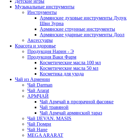
Детские игры
Музыкальные инструменты
Инструменты
Армянские духовые инструменты Дудук
Шви Зурна
Армянские струнные инструменты
Армянские ударные инструменты Доол
Аксессуары
Красота и здоровье
Продукция Нарин - Э
Продукция Ваки Фарм
Косметические масла 100 мл
Косметические масла 50 мл
Косметика для ухода
Чай из Армении
Чай Darman
Чай Ararat
АРМЧАЙ
Чай Армчай в прозрачной фасовке
Чай травяной
Чай Армчай армянский тараз
Чай IJEVAN. MASIS
Чай Гюмри
Чай Нане
MEGA ARARAT