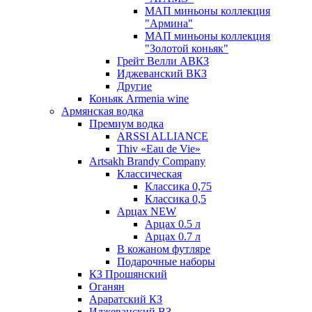
МАП миньоны коллекция
"Армина"
МАП миньоны коллекция
"Золотой коньяк"
Грейт Велли АВКЗ
Иджеванский ВКЗ
Другие
Коньяк Armenia wine
Армянская водка
Премиум водка
ARSSI ALLIANCE
Thiv «Eau de Vie»
Artsakh Brandy Company
Классическая
Классика 0,75
Классика 0,5
Арцах NEW
Арцах 0.5 л
Арцах 0.7 л
В кожаном футляре
Подарочные наборы
КЗ Прошянский
Оганян
Араратский КЗ
Иджеванский ВЗ