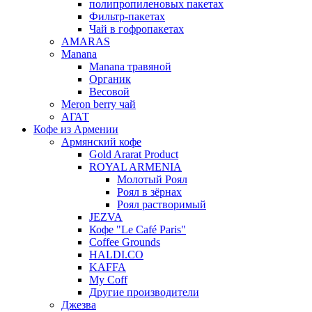
полипропиленовых пакетах
Фильтр-пакетах
Чай в гофропакетах
AMARAS
Manana
Manana травяной
Органик
Весовой
Meron berry чай
АГАТ
Кофе из Армении
Армянский кофе
Gold Ararat Product
ROYAL ARMENIA
Молотый Роял
Роял в зёрнах
Роял растворимый
JEZVA
Кофе "Le Café Paris"
Coffee Grounds
HALDI.CO
KAFFA
My Coff
Другие производители
Джезва