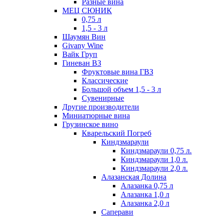
Разные вина
МЕЦ СЮНИК
0,75 л
1,5 - 3 л
Шаумян Вин
Givany Wine
Вайк Груп
Гиневан ВЗ
Фруктовые вина ГВЗ
Классические
Большой объем 1,5 - 3 л
Сувенирные
Другие производители
Миниатюрные вина
Грузинское вино
Кварельский Погреб
Киндзмараули
Киндзмараули 0,75 л.
Киндзмараули 1,0 л.
Киндзмараули 2,0 л.
Алазанская Долина
Алазанка 0,75 л
Алазанка 1,0 л
Алазанка 2,0 л
Саперави