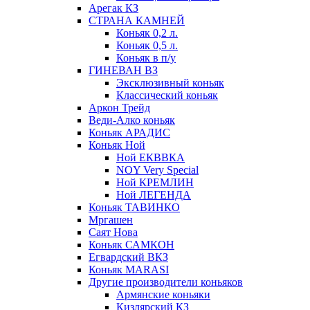
Арегак КЗ
СТРАНА КАМНЕЙ
Коньяк 0,2 л.
Коньяк 0,5 л.
Коньяк в п/у
ГИНЕВАН ВЗ
Эксклюзивный коньяк
Классический коньяк
Аркон Трейд
Веди-Алко коньяк
Коньяк АРАДИС
Коньяк Ной
Ной ЕКВВКА
NOY Very Special
Ной КРЕМЛИН
Ной ЛЕГЕНДА
Коньяк ТАВИНКО
Мргашен
Саят Нова
Коньяк САМКОН
Егвардский ВКЗ
Коньяк MARASI
Другие производители коньяков
Армянские коньяки
Кизлярский КЗ