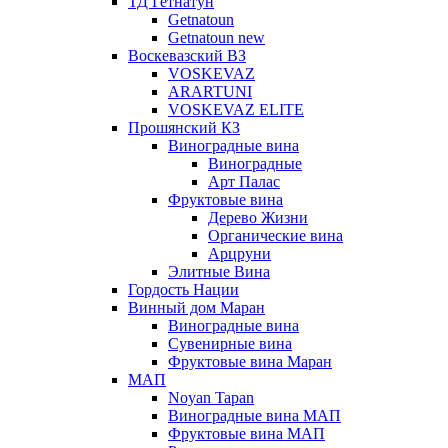
ТД Гетнатун
Getnatoun
Getnatoun new
Воскевазский ВЗ
VOSKEVAZ
ARARTUNI
VOSKEVAZ ELITE
Прошянский КЗ
Виноградные вина
Виноградные
Арт Палас
Фруктовые вина
Дерево Жизни
Органические вина
Арцруни
Элитные Вина
Гордость Нации
Винный дом Маран
Виноградные вина
Сувенирные вина
Фруктовые вина Маран
МАП
Noyan Tapan
Виноградные вина МАП
Фруктовые вина МАП