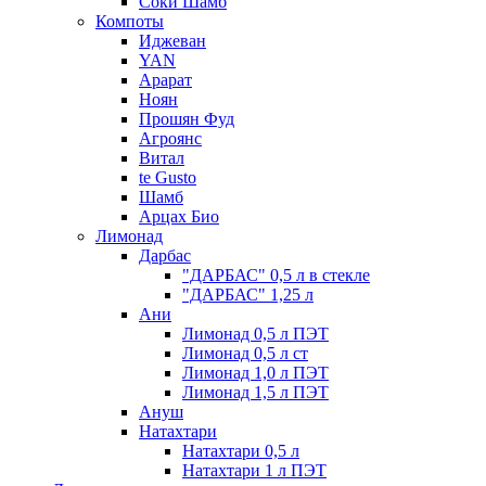
Соки Шамб
Компоты
Иджеван
YAN
Арарат
Ноян
Прошян Фуд
Агроянс
Витал
te Gusto
Шамб
Арцах Био
Лимонад
Дарбас
"ДАРБАС" 0,5 л в стекле
"ДАРБАС" 1,25 л
Ани
Лимонад 0,5 л ПЭТ
Лимонад 0,5 л ст
Лимонад 1,0 л ПЭТ
Лимонад 1,5 л ПЭТ
Ануш
Натахтари
Натахтари 0,5 л
Натахтари 1 л ПЭТ