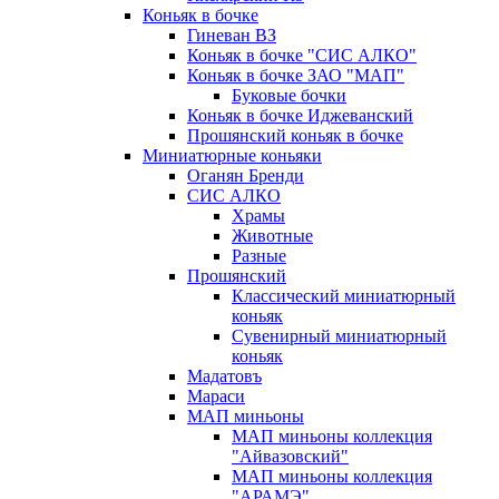
Коньяк в бочке
Гиневан ВЗ
Коньяк в бочке "СИС АЛКО"
Коньяк в бочке ЗАО "МАП"
Буковые бочки
Коньяк в бочке Иджеванский
Прошянский коньяк в бочке
Миниатюрные коньяки
Оганян Бренди
СИС АЛКО
Храмы
Животные
Разные
Прошянский
Классический миниатюрный
коньяк
Сувенирный миниатюрный
коньяк
Мадатовъ
Мараси
МАП миньоны
МАП миньоны коллекция
"Айвазовский"
МАП миньоны коллекция
"АРАМЭ"