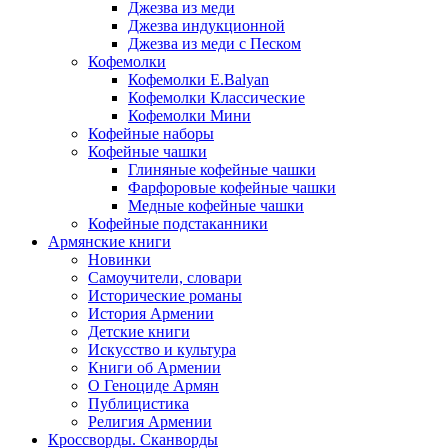
Джезва из меди
Джезва индукционной
Джезва из меди с Песком
Кофемолки
Кофемолки E.Balyan
Кофемолки Классические
Кофемолки Мини
Кофейные наборы
Кофейные чашки
Глиняные кофейные чашки
Фарфоровые кофейные чашки
Медные кофейные чашки
Кофейные подстаканники
Армянские книги
Новинки
Самоучители, словари
Исторические романы
История Армении
Детские книги
Иcкусство и культура
Книги об Армении
О Геноциде Армян
Публицистика
Религия Армении
Кроссворды. Сканворды