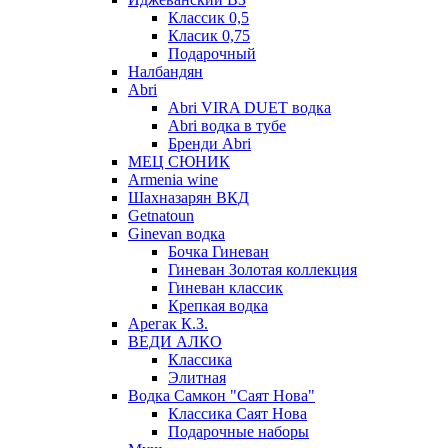
Классик 0,5
Класик 0,75
Подарочный
Налбандян
Abri
Abri VIRA DUET водка
Abri водка в тубе
Бренди Abri
МЕЦ СЮНИК
Armenia wine
Шахназарян ВКД
Getnatoun
Ginevan водка
Бочка Гиневан
Гиневан Золотая коллекция
Гиневан классик
Крепкая водка
Арегак К.З.
ВЕДИ АЛКО
Классика
Элитная
Водка Самкон "Саят Нова"
Классика Саят Нова
Подарочные наборы