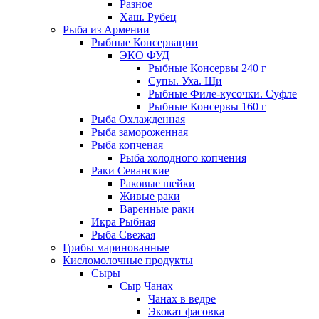
Разное
Хаш. Рубец
Рыба из Армении
Рыбные Консервации
ЭКО ФУД
Рыбные Консервы 240 г
Супы. Уха. Щи
Рыбные Филе-кусочки. Суфле
Рыбные Консервы 160 г
Рыба Охлажденная
Рыба замороженная
Рыба копченая
Рыба холодного копчения
Раки Севанские
Раковые шейки
Живые раки
Варенные раки
Икра Рыбная
Рыба Свежая
Грибы маринованные
Кисломолочные продукты
Сыры
Сыр Чанах
Чанах в ведре
Экокат фасовка