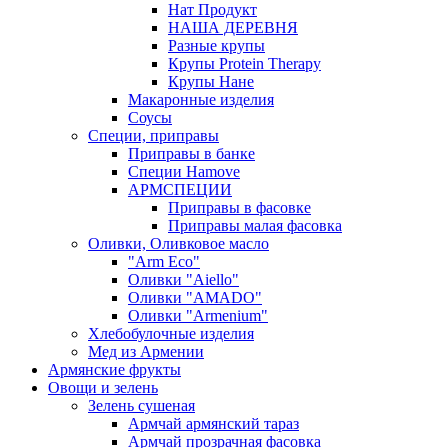
Нат Продукт
НАША ДЕРЕВНЯ
Разные крупы
Крупы Protein Therapy
Крупы Нане
Макаронные изделия
Соусы
Специи, приправы
Приправы в банке
Специи Hamove
АРМСПЕЦИИ
Приправы в фасовке
Приправы малая фасовка
Оливки, Оливковое масло
"Arm Eco"
Оливки "Aiello"
Оливки "AMADO"
Оливки "Armenium"
Хлебобулочные изделия
Мед из Армении
Армянские фрукты
Овощи и зелень
Зелень сушеная
Армчай армянский тараз
Армчай прозрачная фасовка