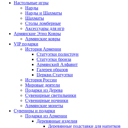
Настольные игры
Нарды
Нарды и Шахматы
Шахматы
Столы ломберные
Аксессуары для игр
Армянские Этно Ковры
Армянские ковры
VIP подарки
История Армении
Статуэтки полистоун
Статуэтки бронза
Армянский Алфавит
Галерея образов
Церкви.Статуэтки
История России
Мировые деятели
Подарки из Дерева
Сувенирные светильники
Сувенирные ночники
Армянские монеты
Сувениры и подарки
Подарки из Армении
Деревянные изделия
Деревянные подставки для напитков