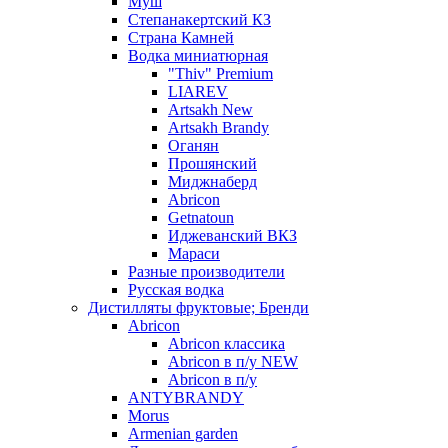
Муш
Степанакертский КЗ
Страна Камней
Водка миниатюрная
"Thiv" Premium
LIAREV
Artsakh New
Artsakh Brandy
Оганян
Прошянский
Миджнаберд
Abricon
Getnatoun
Иджеванский ВКЗ
Мараси
Разные производители
Русская водка
Дистилляты фруктовые; Бренди
Abricon
Abricon классика
Abricon в п/у NEW
Abricon в п/у
ANTYBRANDY
Morus
Armenian garden