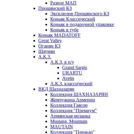
Разное МАП
Прошянский КЗ
Эксклюзив Прошянского КЗ
Коньяк Классический
Коньяк в подарочной упаковке
Коньяк в тубе
Коньяк MADATOFF
Great Valley
Оганян КЗ
Шаумян
А.К.З.
А.К.З. в п/у
Grand Sargis
URARTU
Avetis
А.К.З. классический
ВКД Шахназарян
Коллекция ШАХНАЗАРЯН
Жемчужина Армении
Коллекция Гаясон
Коллекция "Премиум"
Армянская мозаика
Mustang. Mountain
MAUTAIN
Коллекция "Паракар"