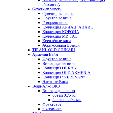
Гаясон п/у
Gevorkian winery
Сувенирные вина
Фруктовые вина
Геворкян вина
Коллекция АРИАЦ. АНАИС
Коллекция КОРОНА
Коллекция МИ ТАС
Креплёные вина
Абрикосовый Бренди
TIRANI. OLD CHINARI
Армения Вайн
Фруктовые вина
Виноградные вина
Коллекция ORRAN
Коллекция OLD ARMENIA
Коллекция "YEREVAN"
Элитные Вина
Веди-Алко ВКЗ
Виноградное вино
объем 0.75 мл
большие объемы
Фруктовое
в керамике