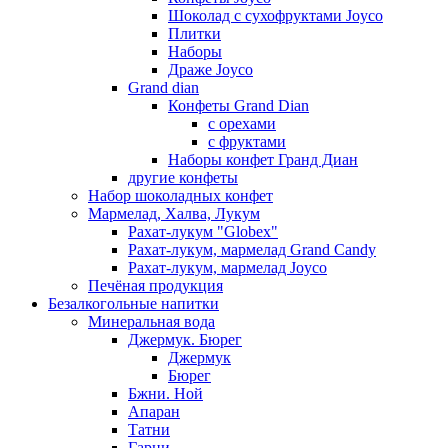
Шоколад с сухофруктами Joyco
Плитки
Наборы
Драже Joyco
Grand dian
Конфеты Grand Dian
с орехами
с фруктами
Наборы конфет Гранд Диан
другие конфеты
Набор шоколадных конфет
Мармелад, Халва, Лукум
Рахат-лукум "Globex"
Рахат-лукум, мармелад Grand Candy
Рахат-лукум, мармелад Joyco
Печёная продукция
Безалкогольные напитки
Минеральная вода
Джермук. Бюрег
Джермук
Бюрег
Бжни. Ной
Апаран
Татни
Гарни