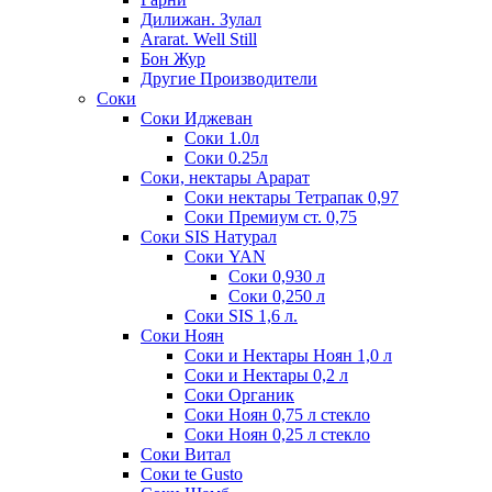
Дилижан. Зулал
Ararat. Well Still
Бон Жур
Другие Производители
Соки
Соки Иджеван
Соки 1.0л
Соки 0.25л
Соки, нектары Арарат
Соки нектары Тетрапак 0,97
Соки Премиум ст. 0,75
Соки SIS Натурал
Соки YAN
Соки 0,930 л
Соки 0,250 л
Соки SIS 1,6 л.
Соки Ноян
Соки и Нектары Ноян 1,0 л
Соки и Нектары 0,2 л
Соки Органик
Соки Ноян 0,75 л стекло
Соки Ноян 0,25 л стекло
Соки Витал
Соки te Gusto