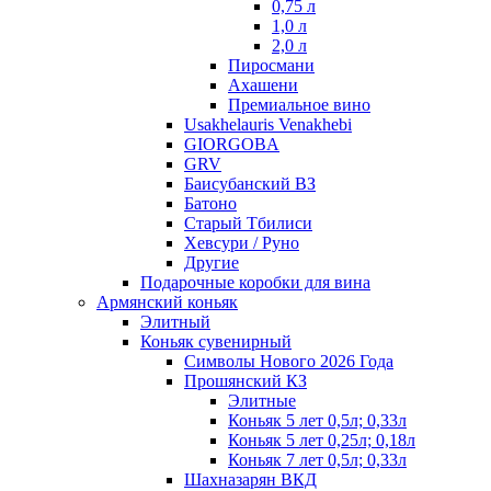
0,75 л
1,0 л
2,0 л
Пиросмани
Ахашени
Премиальное вино
Usakhelauris Venakhebi
GIORGOBA
GRV
Баисубанский ВЗ
Батоно
Старый Тбилиси
Хевсури / Руно
Другие
Подарочные коробки для вина
Армянский коньяк
Элитный
Коньяк сувенирный
Символы Нового 2026 Года
Прошянский КЗ
Элитные
Коньяк 5 лет 0,5л; 0,33л
Коньяк 5 лет 0,25л; 0,18л
Коньяк 7 лет 0,5л; 0,33л
Шахназарян ВКД