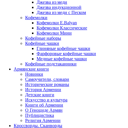
Джезва из меди
Джезва индукционной
Джезва из меди с Песком
Кофемолки
Кофемолки E.Balyan
Кофемолки Классические
Кофемолки Мини
Кофейные наборы
Кофейные чашки
Глиняные кофейные чашки
Фарфоровые кофейные чашки
Медные кофейные чашки
Кофейные подстаканники
Армянские книги
Новинки
Самоучители, словари
Исторические романы
История Армении
Детские книги
Иcкусство и культура
Книги об Армении
О Геноциде Армян
Публицистика
Религия Армении
Кроссворды. Сканворды