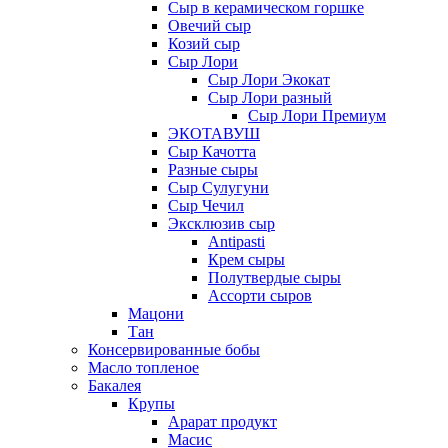
Сыр в керамическом горшке
Овечий сыр
Козий сыр
Сыр Лори
Сыр Лори Экокат
Сыр Лори разный
Сыр Лори Премиум
ЭКОТАВУШ
Сыр Качотта
Разные сыры
Сыр Сулугуни
Сыр Чечил
Эксклюзив сыр
Antipasti
Крем сыры
Полутвердые сыры
Ассорти сыров
Мацони
Тан
Консервированные бобы
Масло топленое
Бакалея
Крупы
Арарат продукт
Масис