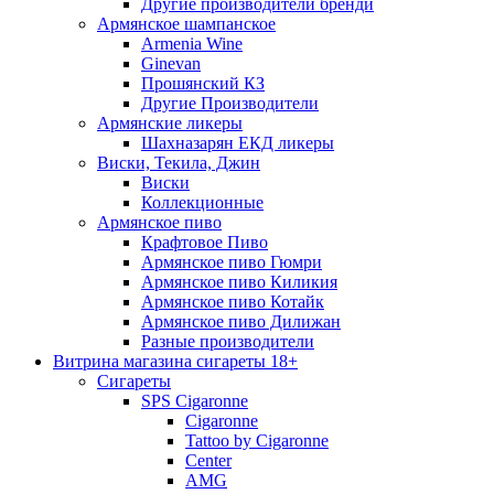
Другие производители бренди
Армянское шампанское
Armenia Wine
Ginevan
Прошянский КЗ
Другие Производители
Армянские ликеры
Шахназарян ЕКД ликеры
Виски, Текила, Джин
Виски
Коллекционные
Армянское пиво
Крафтовое Пиво
Армянское пиво Гюмри
Армянское пиво Киликия
Армянское пиво Котайк
Армянское пиво Дилижан
Разные производители
Витрина магазина сигареты 18+
Cигареты
SPS Cigaronne
Сigaronne
Tattoo by Cigaronne
Center
AMG