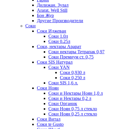
Дилижан. Зулал
Ararat. Well Still
Бон Жур
Другие Производители
Соки
Соки Иджеван
Соки 1.0л
Соки 0.25л
Соки, нектары Арарат
Соки нектары Тетрапак 0,97
Соки Премиум ст. 0,75
Соки SIS Натурал
Соки YAN
Соки 0,930 л
Соки 0,250 л
Соки SIS 1,6 л.
Соки Ноян
Соки и Нектары Ноян 1,0 л
Соки и Нектары 0,2 л
Соки Органик
Соки Ноян 0,75 л стекло
Соки Ноян 0,25 л стекло
Соки Витал
Соки te Gusto