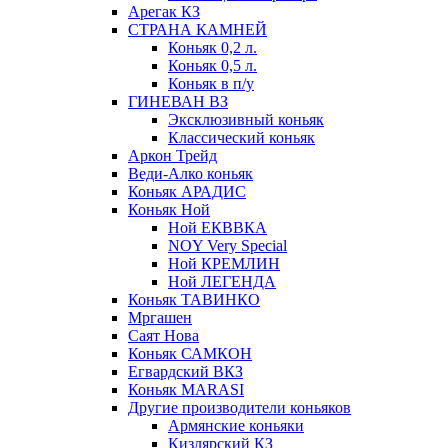
Арегак КЗ
СТРАНА КАМНЕЙ
Коньяк 0,2 л.
Коньяк 0,5 л.
Коньяк в п/у
ГИНЕВАН ВЗ
Эксклюзивный коньяк
Классический коньяк
Аркон Трейд
Веди-Алко коньяк
Коньяк АРАДИС
Коньяк Ной
Ной ЕКВВКА
NOY Very Special
Ной КРЕМЛИН
Ной ЛЕГЕНДА
Коньяк ТАВИНКО
Мргашен
Саят Нова
Коньяк САМКОН
Егвардский ВКЗ
Коньяк MARASI
Другие производители коньяков
Армянские коньяки
Кизлярский КЗ