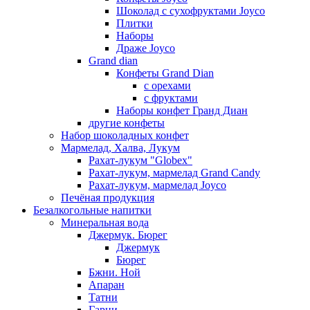
Шоколад с сухофруктами Joyco
Плитки
Наборы
Драже Joyco
Grand dian
Конфеты Grand Dian
с орехами
с фруктами
Наборы конфет Гранд Диан
другие конфеты
Набор шоколадных конфет
Мармелад, Халва, Лукум
Рахат-лукум "Globex"
Рахат-лукум, мармелад Grand Candy
Рахат-лукум, мармелад Joyco
Печёная продукция
Безалкогольные напитки
Минеральная вода
Джермук. Бюрег
Джермук
Бюрег
Бжни. Ной
Апаран
Татни
Гарни