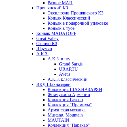
Разное МАП
Прошянский КЗ
Эксклюзив Прошянского КЗ
Коньяк Классический
Коньяк в подарочной упаковке
Коньяк в тубе
Коньяк MADATOFF
Great Valley
Оганян КЗ
Шаумян
А.К.З.
А.К.З. в п/у
Grand Sargis
URARTU
Avetis
А.К.З. классический
ВКД Шахназарян
Коллекция ШАХНАЗАРЯН
Жемчужина Армении
Коллекция Гаясон
Коллекция "Премиум"
Армянская мозаика
Mustang. Mountain
MAUTAIN
Коллекция "Паракар"