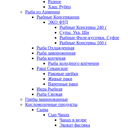
Разное
Хаш. Рубец
Рыба из Армении
Рыбные Консервации
ЭКО ФУД
Рыбные Консервы 240 г
Супы. Уха. Щи
Рыбные Филе-кусочки. Суфле
Рыбные Консервы 160 г
Рыба Охлажденная
Рыба замороженная
Рыба копченая
Рыба холодного копчения
Раки Севанские
Раковые шейки
Живые раки
Варенные раки
Икра Рыбная
Рыба Свежая
Грибы маринованные
Кисломолочные продукты
Сыры
Сыр Чанах
Чанах в ведре
Экокат фасовка