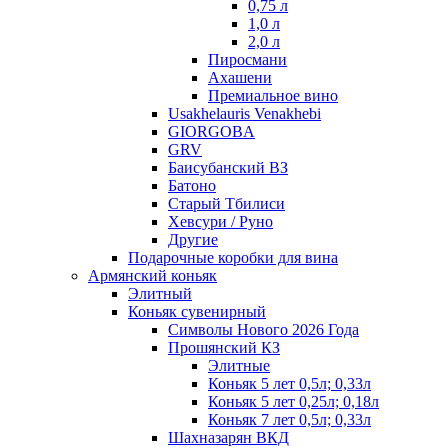
0,75 л
1,0 л
2,0 л
Пиросмани
Ахашени
Премиальное вино
Usakhelauris Venakhebi
GIORGOBA
GRV
Баисубанский ВЗ
Батоно
Старый Тбилиси
Хевсури / Руно
Другие
Подарочные коробки для вина
Армянский коньяк
Элитный
Коньяк сувенирный
Символы Нового 2026 Года
Прошянский КЗ
Элитные
Коньяк 5 лет 0,5л; 0,33л
Коньяк 5 лет 0,25л; 0,18л
Коньяк 7 лет 0,5л; 0,33л
Шахназарян ВКД