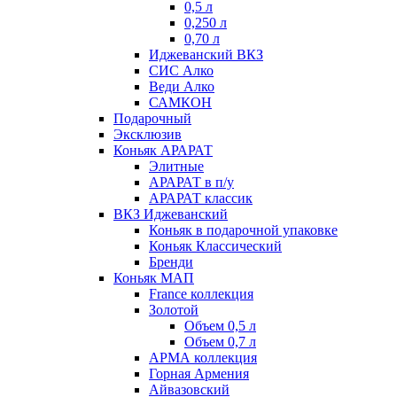
0,5 л
0,250 л
0,70 л
Иджеванский ВКЗ
СИС Алко
Веди Алко
САМКОН
Подарочный
Эксклюзив
Коньяк АРАРАТ
Элитные
АРАРАТ в п/у
АРАРАТ классик
ВКЗ Иджеванский
Коньяк в подарочной упаковке
Коньяк Классический
Бренди
Коньяк МАП
France коллекция
Золотой
Объем 0,5 л
Объем 0,7 л
АРМА коллекция
Горная Армения
Айвазовский