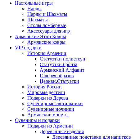
Настольные игры
Нарды
Нарды и Шахматы
Шахматы
Столы ломберные
Аксессуары для игр
Армянские Этно Ковры
Армянские ковры
VIP подарки
История Армении
Статуэтки полистоун
Статуэтки бронза
Армянский Алфавит
Галерея образов
Церкви.Статуэтки
История России
Мировые деятели
Подарки из Дерева
Сувенирные светильники
Сувенирные ночники
Армянские монеты
Сувениры и подарки
Подарки из Армении
Деревянные изделия
Деревянные подставки для напитков