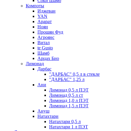
Соки Шамб
Компоты
Иджеван
YAN
Арарат
Ноян
Прошян Фуд
Агроянс
Витал
te Gusto
Шамб
Арцах Био
Лимонад
Дарбас
"ДАРБАС" 0,5 л в стекле
"ДАРБАС" 1,25 л
Ани
Лимонад 0,5 л ПЭТ
Лимонад 0,5 л ст
Лимонад 1,0 л ПЭТ
Лимонад 1,5 л ПЭТ
Ануш
Натахтари
Натахтари 0,5 л
Натахтари 1 л ПЭТ