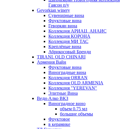
Гаясон п/у
Gevorkian winery
Сувенирные вина
Фруктовые вина
Геворкян вина
Коллекция АРИАЦ. АНАИС
Коллекция КОРОНА
Коллекция МИ ТАС
Креплёные вина
Абрикосовый Бренди
TIRANI. OLD CHINARI
Армения Вайн
Фруктовые вина
Виноградные вина
Коллекция ORRAN
Коллекция OLD ARMENIA
Коллекция "YEREVAN"
Элитные Вина
Веди-Алко ВКЗ
Виноградное вино
объем 0.75 мл
большие объемы
Фруктовое
в керамике