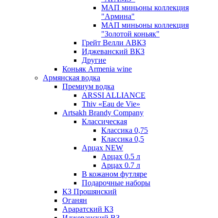
МАП миньоны коллекция
"Армина"
МАП миньоны коллекция
"Золотой коньяк"
Грейт Велли АВКЗ
Иджеванский ВКЗ
Другие
Коньяк Armenia wine
Армянская водка
Премиум водка
ARSSI ALLIANCE
Thiv «Eau de Vie»
Artsakh Brandy Company
Классическая
Классика 0,75
Классика 0,5
Арцах NEW
Арцах 0.5 л
Арцах 0.7 л
В кожаном футляре
Подарочные наборы
КЗ Прошянский
Оганян
Араратский КЗ
Иджеванский ВЗ