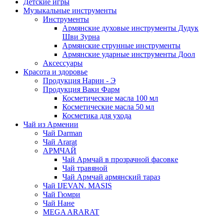
Детские игры
Музыкальные инструменты
Инструменты
Армянские духовые инструменты Дудук
Шви Зурна
Армянские струнные инструменты
Армянские ударные инструменты Доол
Аксессуары
Красота и здоровье
Продукция Нарин - Э
Продукция Ваки Фарм
Косметические масла 100 мл
Косметические масла 50 мл
Косметика для ухода
Чай из Армении
Чай Darman
Чай Ararat
АРМЧАЙ
Чай Армчай в прозрачной фасовке
Чай травяной
Чай Армчай армянский тараз
Чай IJEVAN. MASIS
Чай Гюмри
Чай Нане
MEGA ARARAT