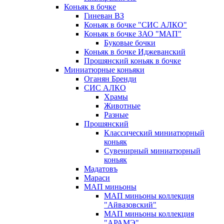
Коньяк в бочке
Гиневан ВЗ
Коньяк в бочке "СИС АЛКО"
Коньяк в бочке ЗАО "МАП"
Буковые бочки
Коньяк в бочке Иджеванский
Прошянский коньяк в бочке
Миниатюрные коньяки
Оганян Бренди
СИС АЛКО
Храмы
Животные
Разные
Прошянский
Классический миниатюрный
коньяк
Сувенирный миниатюрный
коньяк
Мадатовъ
Мараси
МАП миньоны
МАП миньоны коллекция
"Айвазовский"
МАП миньоны коллекция
"АРАМЭ"