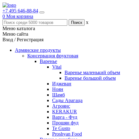
+7 495 646-88-84
0
Моя корзина
x
Меню каталога
Меню сайта
Вход / Регистрация
Армянские продукты
Консервация фруктовая
Варенье
Vital
Варенье маленький объем
Варенье большой объем
Иджеван
Ноян
Шамб
Сады Арагаца
Агроянс
KERAKUR
Варга - Фуд
Прошян фуд
Te Gusto
Proshyan Food