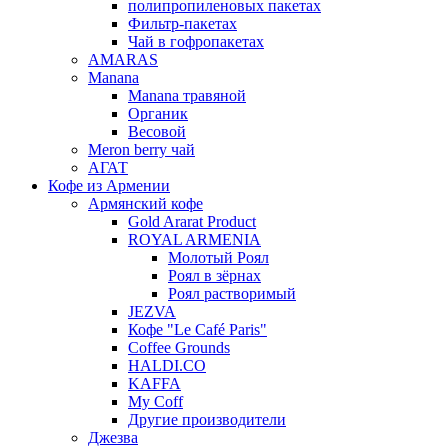
полипропиленовых пакетах
Фильтр-пакетах
Чай в гофропакетах
AMARAS
Manana
Manana травяной
Органик
Весовой
Meron berry чай
АГАТ
Кофе из Армении
Армянский кофе
Gold Ararat Product
ROYAL ARMENIA
Молотый Роял
Роял в зёрнах
Роял растворимый
JEZVA
Кофе "Le Café Paris"
Coffee Grounds
HALDI.CO
KAFFA
My Coff
Другие производители
Джезва