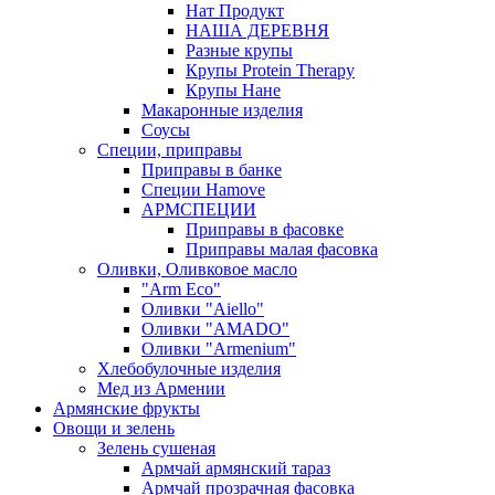
Нат Продукт
НАША ДЕРЕВНЯ
Разные крупы
Крупы Protein Therapy
Крупы Нане
Макаронные изделия
Соусы
Специи, приправы
Приправы в банке
Специи Hamove
АРМСПЕЦИИ
Приправы в фасовке
Приправы малая фасовка
Оливки, Оливковое масло
"Arm Eco"
Оливки "Aiello"
Оливки "AMADO"
Оливки "Armenium"
Хлебобулочные изделия
Мед из Армении
Армянские фрукты
Овощи и зелень
Зелень сушеная
Армчай армянский тараз
Армчай прозрачная фасовка