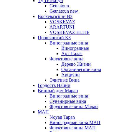
ТД Гетнатун
Getnatoun
Getnatoun new
Воскевазский ВЗ
VOSKEVAZ
ARARTUNI
VOSKEVAZ ELITE
Прошянский КЗ
Виноградные вина
Виноградные
Арт Палас
Фруктовые вина
Дерево Жизни
Органические вина
Арцруни
Элитные Вина
Гордость Нации
Винный дом Маран
Виноградные вина
Сувенирные вина
Фруктовые вина Маран
МАП
Noyan Tapan
Виноградные вина МАП
Фруктовые вина МАП