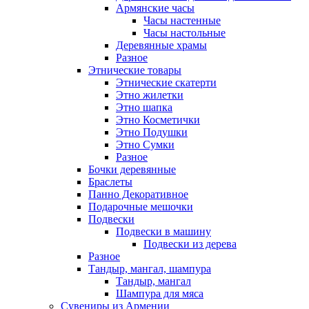
Армянские часы
Часы настенные
Часы настольные
Деревянные храмы
Разное
Этнические товары
Этнические скатерти
Этно жилетки
Этно шапка
Этно Косметички
Этно Подушки
Этно Сумки
Разное
Бочки деревянные
Браслеты
Панно Декоративное
Подарочные мешочки
Подвески
Подвески в машину
Подвески из дерева
Разное
Тандыр, мангал, шампура
Тандыр, мангал
Шампура для мяса
Сувениры из Армении