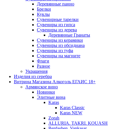
Деревянные панно
Брелки
Куклы
Сувенирные тарелки
Сувениры из гипса
Сувениры из дерева
Деревянные Гранаты
Сувениры из керамики
Сувениры из обсидиана
Сувениры из туфа
Сувениры на магните
Флаги
Разное
Украшения
Изделия из серебра
Витрина Магазина Алкоголь ЕГАИС 18+
Армянское вино
Новинки
Элитные вина
Karas
Karas Classic
Karas NEW
Zorah
ALLURIA. TAKRI. KOUASH
Berdashen. Vankasar