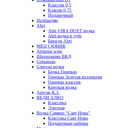
Классик 0,5
Класик 0,75
Подарочный
Налбандян
Abri
Abri VIRA DUET водка
Abri водка в тубе
Бренди Abri
МЕЦ СЮНИК
Armenia wine
Шахназарян ВКД
Getnatoun
Ginevan водка
Бочка Гиневан
Гиневан Золотая коллекция
Гиневан классик
Крепкая водка
Арегак К.З.
ВЕДИ АЛКО
Классика
Элитная
Водка Самкон "Саят Нова"
Классика Саят Нова
Подарочные наборы