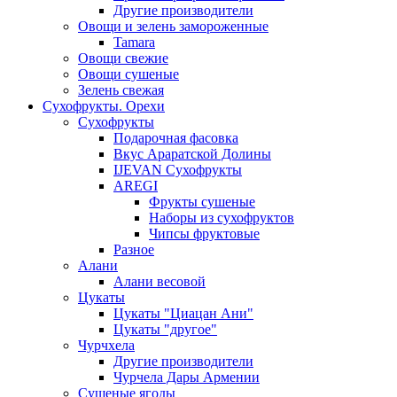
Другие производители
Овощи и зелень замороженные
Tamara
Овощи свежие
Овощи сушеные
Зелень свежая
Сухофрукты. Орехи
Сухофрукты
Подарочная фасовка
Вкус Араратской Долины
IJEVAN Сухофрукты
AREGI
Фрукты сушеные
Наборы из сухофруктов
Чипсы фруктовые
Разное
Алани
Алани весовой
Цукаты
Цукаты "Циацан Ани"
Цукаты "другое"
Чурчхела
Другие производители
Чурчела Дары Армении
Сушеные ягоды