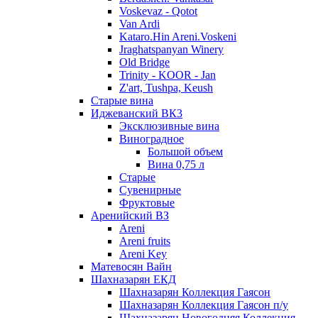
Voskevaz - Qotot
Van Ardi
Kataro.Hin Areni.Voskeni
Jraghatspanyan Winery
Old Bridge
Trinity - KOOR - Jan
Z'art, Tushpa, Keush
Старые вина
Иджеванский ВК3
Эксклюзивные вина
Виноградное
Большой объем
Вина 0,75 л
Старые
Сувенирные
Фруктовые
Аренийский ВЗ
Areni
Areni fruits
Areni Key
Матевосян Вайн
Шахназарян ЕКД
Шахназарян Коллекция Гаясон
Шахназарян Коллекция Гаясон п/у
Шахназарян Новогодняя Коллекция