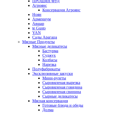
ПРОШЯН ФУД
Агроянс
Консервация Агроянс
Ноян
Армениум
Авшар
te Gusto
YAN
Сады Арагаца
Мясные Продукты
Мясные деликатесы
Бастурма
Суджух
Колбасы
Нарезка
Полуфабрикаты
Эксклюзивные закуски
Мини-рулеты
Сыровяленая вырезка
Сыровяленая говядина
Сыровяленая свинина
Сырные деликатесы
Мясная консервация
Готовые блюда и обеды
Долма