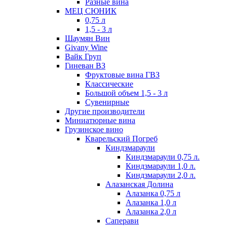
Разные вина
МЕЦ СЮНИК
0,75 л
1,5 - 3 л
Шаумян Вин
Givany Wine
Вайк Груп
Гиневан ВЗ
Фруктовые вина ГВЗ
Классические
Большой объем 1,5 - 3 л
Сувенирные
Другие производители
Миниатюрные вина
Грузинское вино
Кварельский Погреб
Киндзмараули
Киндзмараули 0,75 л.
Киндзмараули 1,0 л.
Киндзмараули 2,0 л.
Алазанская Долина
Алазанка 0,75 л
Алазанка 1,0 л
Алазанка 2,0 л
Саперави