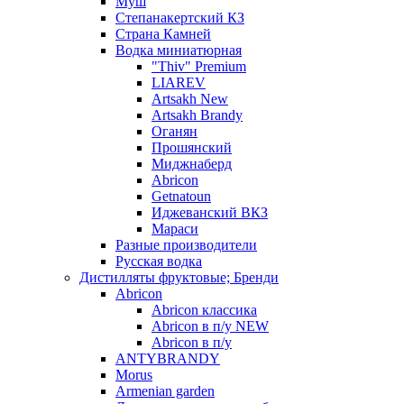
Муш
Степанакертский КЗ
Страна Камней
Водка миниатюрная
"Thiv" Premium
LIAREV
Artsakh New
Artsakh Brandy
Оганян
Прошянский
Миджнаберд
Abricon
Getnatoun
Иджеванский ВКЗ
Мараси
Разные производители
Русская водка
Дистилляты фруктовые; Бренди
Abricon
Abricon классика
Abricon в п/у NEW
Abricon в п/у
ANTYBRANDY
Morus
Armenian garden