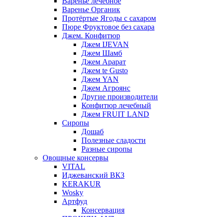
Варенье лечебное
Варенье Органик
Протёртые Ягоды с сахаром
Пюре Фруктовое без сахара
Джем. Конфитюр
Джем IJEVAN
Джем Шамб
Джем Арарат
Джем te Gusto
Джем YAN
Джем Агроянс
Другие производители
Конфитюр лечебный
Джем FRUIT LAND
Сиропы
Дошаб
Полезные сладости
Разные сиропы
Овощные консервы
VITAL
Иджеванский ВКЗ
KERAKUR
Wosky
Артфуд
Консервация