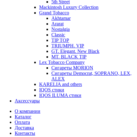
5th Street
Mackintosh Luxury Collection
Grand Tobacco
Akhtamar
Ararat
Nostalgia
Classic
TIP TOP
TRIUMPH. VIP
GT. Elegant. New Black
MT. BLACK TIP
Lex Tobacco Company
Сигареты MORION
Сигареты Democrat, SOPRANO, LEX,
ALEX
KARELIA and others
IQOS стики
IQOS ILUMA стики
Аксессуары
О компании
Каталог
Оплата
Доставка
Контакты