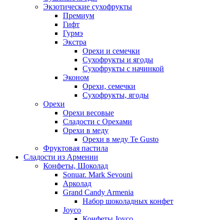
Экзотические сухофрукты
Премиум
Гифт
Гурмэ
Экстра
Орехи и семечки
Сухофрукты и ягоды
Сухофрукты с начинкой
Эконом
Орехи, семечки
Сухофрукты, ягоды
Орехи
Орехи весовые
Сладости с Орехами
Орехи в меду
Орехи в меду Te Gusto
Фруктовая пастила
Сладости из Армении
Конфеты, Шоколад
Sonuar. Mark Sevouni
Арколад
Grand Candy Armenia
Набор шоколадных конфет
Joyco
Конфеты Joyco