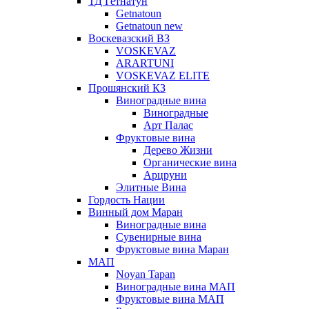
ТД Гетнатун
Getnatoun
Getnatoun new
Воскевазский ВЗ
VOSKEVAZ
ARARTUNI
VOSKEVAZ ELITE
Прошянский КЗ
Виноградные вина
Виноградные
Арт Палас
Фруктовые вина
Дерево Жизни
Органические вина
Арцруни
Элитные Вина
Гордость Нации
Винный дом Маран
Виноградные вина
Сувенирные вина
Фруктовые вина Маран
МАП
Noyan Tapan
Виноградные вина МАП
Фруктовые вина МАП