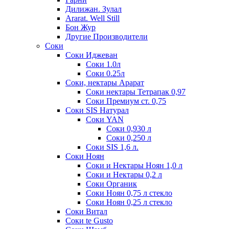
Дилижан. Зулал
Ararat. Well Still
Бон Жур
Другие Производители
Соки
Соки Иджеван
Соки 1.0л
Соки 0.25л
Соки, нектары Арарат
Соки нектары Тетрапак 0,97
Соки Премиум ст. 0,75
Соки SIS Натурал
Соки YAN
Соки 0,930 л
Соки 0,250 л
Соки SIS 1,6 л.
Соки Ноян
Соки и Нектары Ноян 1,0 л
Соки и Нектары 0,2 л
Соки Органик
Соки Ноян 0,75 л стекло
Соки Ноян 0,25 л стекло
Соки Витал
Соки te Gusto