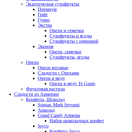
Экзотические сухофрукты
Премиум
Гифт
Гурмэ
Экстра
Орехи и семечки
Сухофрукты и ягоды
Сухофрукты с начинкой
Эконом
Орехи, семечки
Сухофрукты, ягоды
Орехи
Орехи весовые
Сладости с Орехами
Орехи в меду
Орехи в меду Te Gusto
Фруктовая пастила
Сладости из Армении
Конфеты, Шоколад
Sonuar. Mark Sevouni
Арколад
Grand Candy Armenia
Набор шоколадных конфет
Joyco
Конфеты Joyco