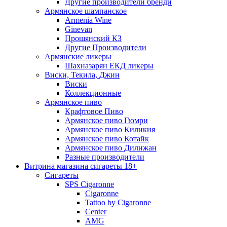
Другие производители бренди
Армянское шампанское
Armenia Wine
Ginevan
Прошянский КЗ
Другие Производители
Армянские ликеры
Шахназарян ЕКД ликеры
Виски, Текила, Джин
Виски
Коллекционные
Армянское пиво
Крафтовое Пиво
Армянское пиво Гюмри
Армянское пиво Киликия
Армянское пиво Котайк
Армянское пиво Дилижан
Разные производители
Витрина магазина сигареты 18+
Cигареты
SPS Cigaronne
Сigaronne
Tattoo by Cigaronne
Center
AMG