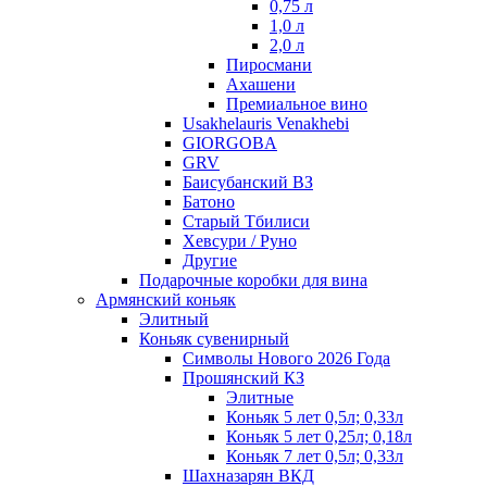
0,75 л
1,0 л
2,0 л
Пиросмани
Ахашени
Премиальное вино
Usakhelauris Venakhebi
GIORGOBA
GRV
Баисубанский ВЗ
Батоно
Старый Тбилиси
Хевсури / Руно
Другие
Подарочные коробки для вина
Армянский коньяк
Элитный
Коньяк сувенирный
Символы Нового 2026 Года
Прошянский КЗ
Элитные
Коньяк 5 лет 0,5л; 0,33л
Коньяк 5 лет 0,25л; 0,18л
Коньяк 7 лет 0,5л; 0,33л
Шахназарян ВКД