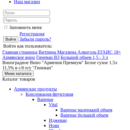
Наш магазин
Запомнить меня
Регистрация
Забыли пароль?
Войти как пользователь:
Главная страница
Витрина Магазина Алкоголь ЕГАИС 18+
Армянское вино
Гиневан ВЗ
Большой объем 1,5 - 3 л
Виноградное Вино "Армения Премиум" Белое сухое 1,5л
11,5% в с/б п/у "Гиневан"
Меню каталога
Каталог товаров
Армянские продукты
Консервация фруктовая
Варенье
Vital
Варенье маленький объем
Варенье большой объем
Иджеван
Ноян