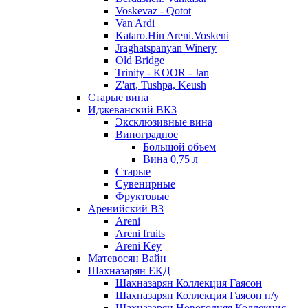
Voskevaz - Qotot
Van Ardi
Kataro.Hin Areni.Voskeni
Jraghatspanyan Winery
Old Bridge
Trinity - KOOR - Jan
Z'art, Tushpa, Keush
Старые вина
Иджеванский ВК3
Эксклюзивные вина
Виноградное
Большой объем
Вина 0,75 л
Старые
Сувенирные
Фруктовые
Аренийский ВЗ
Areni
Areni fruits
Areni Key
Матевосян Вайн
Шахназарян ЕКД
Шахназарян Коллекция Гаясон
Шахназарян Коллекция Гаясон п/у
Шахназарян Новогодняя Коллекция