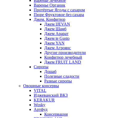
Варенье лечебное
Варенье Органик
Протёртые Ягоды с сахаром
Пюре Фруктовое без сахара
Джем. Конфитюр
Джем IJEVAN
Джем Шамб
Джем Арарат
Джем te Gusto
Джем YAN
Джем Агроянс
Другие производители
Конфитюр лечебный
Джем FRUIT LAND
Сиропы
Дошаб
Полезные сладости
Разные сиропы
Овощные консервы
VITAL
Иджеванский ВКЗ
KERAKUR
Wosky
Артфуд
Консервация