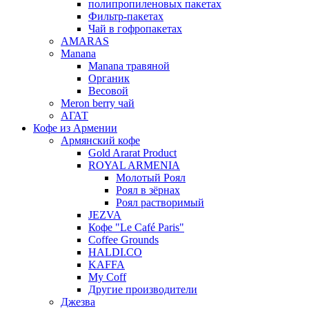
полипропиленовых пакетах
Фильтр-пакетах
Чай в гофропакетах
AMARAS
Manana
Manana травяной
Органик
Весовой
Meron berry чай
АГАТ
Кофе из Армении
Армянский кофе
Gold Ararat Product
ROYAL ARMENIA
Молотый Роял
Роял в зёрнах
Роял растворимый
JEZVA
Кофе "Le Café Paris"
Coffee Grounds
HALDI.CO
KAFFA
My Coff
Другие производители
Джезва