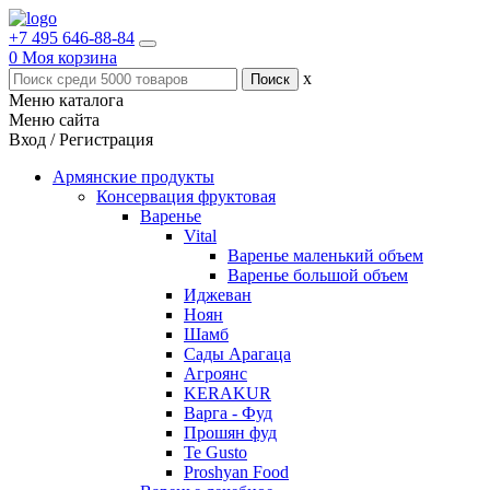
+7 495 646-88-84
0
Моя корзина
x
Меню каталога
Меню сайта
Вход / Регистрация
Армянские продукты
Консервация фруктовая
Варенье
Vital
Варенье маленький объем
Варенье большой объем
Иджеван
Ноян
Шамб
Сады Арагаца
Агроянс
KERAKUR
Варга - Фуд
Прошян фуд
Te Gusto
Proshyan Food