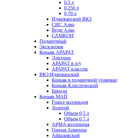
0,5 л
0,250 л
0,70 л
Иджеванский ВКЗ
СИС Алко
Веди Алко
САМКОН
Подарочный
Эксклюзив
Коньяк АРАРАТ
Элитные
АРАРАТ в п/у
АРАРАТ классик
ВКЗ Иджеванский
Коньяк в подарочной упаковке
Коньяк Классический
Бренди
Коньяк МАП
France коллекция
Золотой
Объем 0,5 л
Объем 0,7 л
АРМА коллекция
Горная Армения
Айвазовский