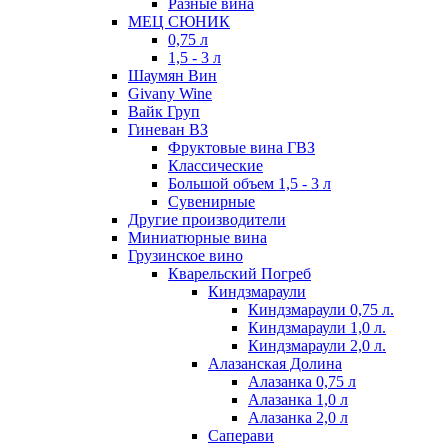
Разные вина
МЕЦ СЮНИК
0,75 л
1,5 - 3 л
Шаумян Вин
Givany Wine
Вайк Груп
Гиневан ВЗ
Фруктовые вина ГВЗ
Классические
Большой объем 1,5 - 3 л
Сувенирные
Другие производители
Миниатюрные вина
Грузинское вино
Кварельский Погреб
Киндзмараули
Киндзмараули 0,75 л.
Киндзмараули 1,0 л.
Киндзмараули 2,0 л.
Алазанская Долина
Алазанка 0,75 л
Алазанка 1,0 л
Алазанка 2,0 л
Саперави