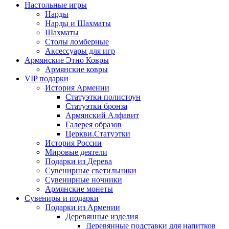
Настольные игры
Нарды
Нарды и Шахматы
Шахматы
Столы ломберные
Аксессуары для игр
Армянские Этно Ковры
Армянские ковры
VIP подарки
История Армении
Статуэтки полистоун
Статуэтки бронза
Армянский Алфавит
Галерея образов
Церкви.Статуэтки
История России
Мировые деятели
Подарки из Дерева
Сувенирные светильники
Сувенирные ночники
Армянские монеты
Сувениры и подарки
Подарки из Армении
Деревянные изделия
Деревянные подставки для напитков