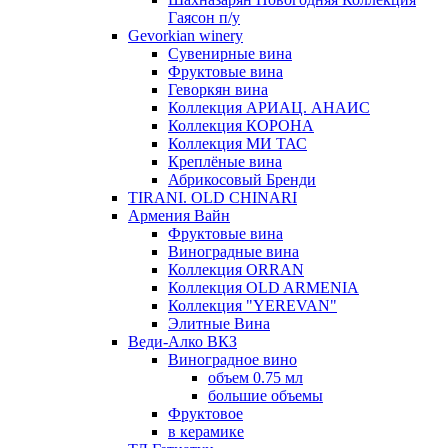
Гаясон п/у
Gevorkian winery
Сувенирные вина
Фруктовые вина
Геворкян вина
Коллекция АРИАЦ. АНАИС
Коллекция КОРОНА
Коллекция МИ ТАС
Креплёные вина
Абрикосовый Бренди
TIRANI. OLD CHINARI
Армения Вайн
Фруктовые вина
Виноградные вина
Коллекция ORRAN
Коллекция OLD ARMENIA
Коллекция "YEREVAN"
Элитные Вина
Веди-Алко ВКЗ
Виноградное вино
объем 0.75 мл
большие объемы
Фруктовое
в керамике