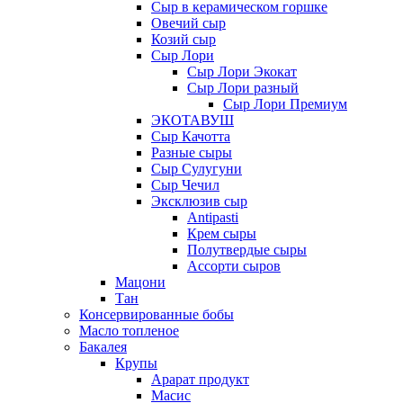
Сыр в керамическом горшке
Овечий сыр
Козий сыр
Сыр Лори
Сыр Лори Экокат
Сыр Лори разный
Сыр Лори Премиум
ЭКОТАВУШ
Сыр Качотта
Разные сыры
Сыр Сулугуни
Сыр Чечил
Эксклюзив сыр
Antipasti
Крем сыры
Полутвердые сыры
Ассорти сыров
Мацони
Тан
Консервированные бобы
Масло топленое
Бакалея
Крупы
Арарат продукт
Масис