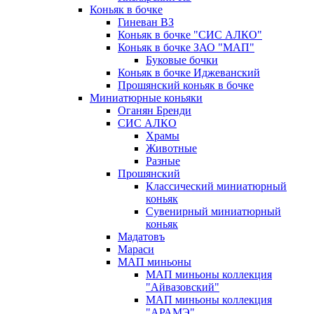
Коньяк в бочке
Гиневан ВЗ
Коньяк в бочке "СИС АЛКО"
Коньяк в бочке ЗАО "МАП"
Буковые бочки
Коньяк в бочке Иджеванский
Прошянский коньяк в бочке
Миниатюрные коньяки
Оганян Бренди
СИС АЛКО
Храмы
Животные
Разные
Прошянский
Классический миниатюрный
коньяк
Сувенирный миниатюрный
коньяк
Мадатовъ
Мараси
МАП миньоны
МАП миньоны коллекция
"Айвазовский"
МАП миньоны коллекция
"АРАМЭ"