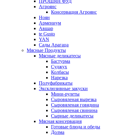
ПРОШЯН ФУД
Агроянс
Консервация Агроянс
Ноян
Армениум
Авшар
te Gusto
YAN
Сады Арагаца
Мясные Продукты
Мясные деликатесы
Бастурма
Суджух
Колбасы
Нарезка
Полуфабрикаты
Эксклюзивные закуски
Мини-рулеты
Сыровяленая вырезка
Сыровяленая говядина
Сыровяленая свинина
Сырные деликатесы
Мясная консервация
Готовые блюда и обеды
Долма