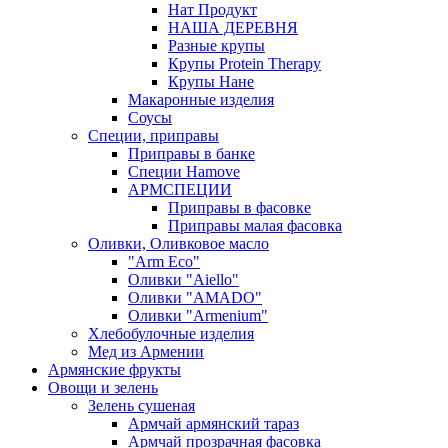
Нат Продукт
НАША ДЕРЕВНЯ
Разные крупы
Крупы Protein Therapy
Крупы Нане
Макаронные изделия
Соусы
Специи, приправы
Приправы в банке
Специи Hamove
АРМСПЕЦИИ
Приправы в фасовке
Приправы малая фасовка
Оливки, Оливковое масло
"Arm Eco"
Оливки "Aiello"
Оливки "AMADO"
Оливки "Armenium"
Хлебобулочные изделия
Мед из Армении
Армянские фрукты
Овощи и зелень
Зелень сушеная
Армчай армянский тараз
Армчай прозрачная фасовка