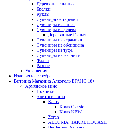
Деревянные панно
Брелки
Куклы
Сувенирные тарелки
Сувениры из гипса
Сувениры из дерева
Деревянные Гранаты
Сувениры из керамики
Сувениры из обсидиана
Сувениры из туфа
Сувениры на магните
Флаги
Разное
Украшения
Изделия из серебра
Витрина Магазина Алкоголь ЕГАИС 18+
Армянское вино
Новинки
Элитные вина
Karas
Karas Classic
Karas NEW
Zorah
ALLURIA. TAKRI. KOUASH
Berdashen. Vankasar