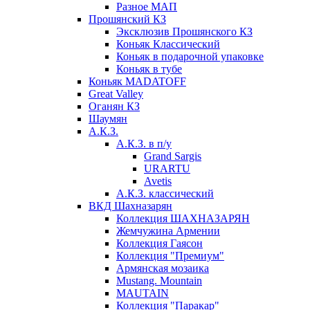
Разное МАП
Прошянский КЗ
Эксклюзив Прошянского КЗ
Коньяк Классический
Коньяк в подарочной упаковке
Коньяк в тубе
Коньяк MADATOFF
Great Valley
Оганян КЗ
Шаумян
А.К.З.
А.К.З. в п/у
Grand Sargis
URARTU
Avetis
А.К.З. классический
ВКД Шахназарян
Коллекция ШАХНАЗАРЯН
Жемчужина Армении
Коллекция Гаясон
Коллекция "Премиум"
Армянская мозаика
Mustang. Mountain
MAUTAIN
Коллекция "Паракар"