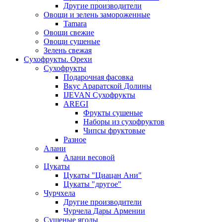
Другие производители
Овощи и зелень замороженные
Tamara
Овощи свежие
Овощи сушеные
Зелень свежая
Сухофрукты. Орехи
Сухофрукты
Подарочная фасовка
Вкус Араратской Долины
IJEVAN Сухофрукты
AREGI
Фрукты сушеные
Наборы из сухофруктов
Чипсы фруктовые
Разное
Алани
Алани весовой
Цукаты
Цукаты "Циацан Ани"
Цукаты "другое"
Чурчхела
Другие производители
Чурчела Дары Армении
Сушеные ягоды