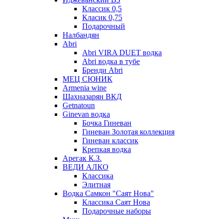
Классик 0,5
Класик 0,75
Подарочный
Налбандян
Abri
Abri VIRA DUET водка
Abri водка в тубе
Бренди Abri
МЕЦ СЮНИК
Armenia wine
Шахназарян ВКД
Getnatoun
Ginevan водка
Бочка Гиневан
Гиневан Золотая коллекция
Гиневан классик
Крепкая водка
Арегак К.З.
ВЕДИ АЛКО
Классика
Элитная
Водка Самкон "Саят Нова"
Классика Саят Нова
Подарочные наборы