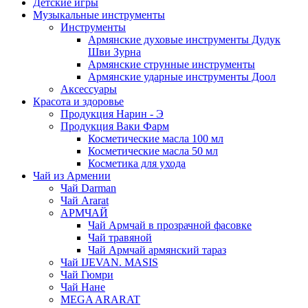
Детские игры
Музыкальные инструменты
Инструменты
Армянские духовые инструменты Дудук
Шви Зурна
Армянские струнные инструменты
Армянские ударные инструменты Доол
Аксессуары
Красота и здоровье
Продукция Нарин - Э
Продукция Ваки Фарм
Косметические масла 100 мл
Косметические масла 50 мл
Косметика для ухода
Чай из Армении
Чай Darman
Чай Ararat
АРМЧАЙ
Чай Армчай в прозрачной фасовке
Чай травяной
Чай Армчай армянский тараз
Чай IJEVAN. MASIS
Чай Гюмри
Чай Нане
MEGA ARARAT