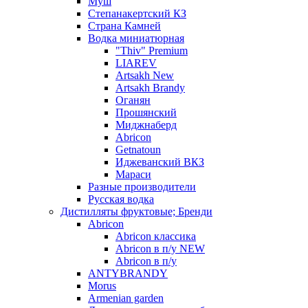
Муш
Степанакертский КЗ
Страна Камней
Водка миниатюрная
"Thiv" Premium
LIAREV
Artsakh New
Artsakh Brandy
Оганян
Прошянский
Миджнаберд
Abricon
Getnatoun
Иджеванский ВКЗ
Мараси
Разные производители
Русская водка
Дистилляты фруктовые; Бренди
Abricon
Abricon классика
Abricon в п/у NEW
Abricon в п/у
ANTYBRANDY
Morus
Armenian garden