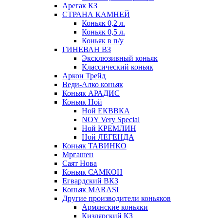
Арегак КЗ
СТРАНА КАМНЕЙ
Коньяк 0,2 л.
Коньяк 0,5 л.
Коньяк в п/у
ГИНЕВАН ВЗ
Эксклюзивный коньяк
Классический коньяк
Аркон Трейд
Веди-Алко коньяк
Коньяк АРАДИС
Коньяк Ной
Ной ЕКВВКА
NOY Very Special
Ной КРЕМЛИН
Ной ЛЕГЕНДА
Коньяк ТАВИНКО
Мргашен
Саят Нова
Коньяк САМКОН
Егвардский ВКЗ
Коньяк MARASI
Другие производители коньяков
Армянские коньяки
Кизлярский КЗ