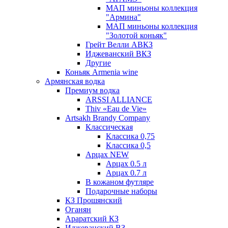
МАП миньоны коллекция
"Армина"
МАП миньоны коллекция
"Золотой коньяк"
Грейт Велли АВКЗ
Иджеванский ВКЗ
Другие
Коньяк Armenia wine
Армянская водка
Премиум водка
ARSSI ALLIANCE
Thiv «Eau de Vie»
Artsakh Brandy Company
Классическая
Классика 0,75
Классика 0,5
Арцах NEW
Арцах 0.5 л
Арцах 0.7 л
В кожаном футляре
Подарочные наборы
КЗ Прошянский
Оганян
Араратский КЗ
Иджеванский ВЗ