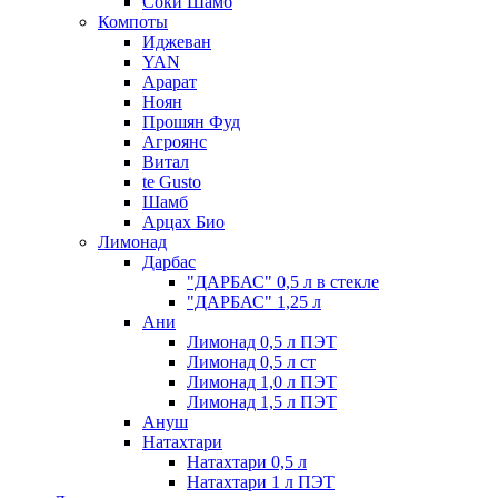
Соки Шамб
Компоты
Иджеван
YAN
Арарат
Ноян
Прошян Фуд
Агроянс
Витал
te Gusto
Шамб
Арцах Био
Лимонад
Дарбас
"ДАРБАС" 0,5 л в стекле
"ДАРБАС" 1,25 л
Ани
Лимонад 0,5 л ПЭТ
Лимонад 0,5 л ст
Лимонад 1,0 л ПЭТ
Лимонад 1,5 л ПЭТ
Ануш
Натахтари
Натахтари 0,5 л
Натахтари 1 л ПЭТ