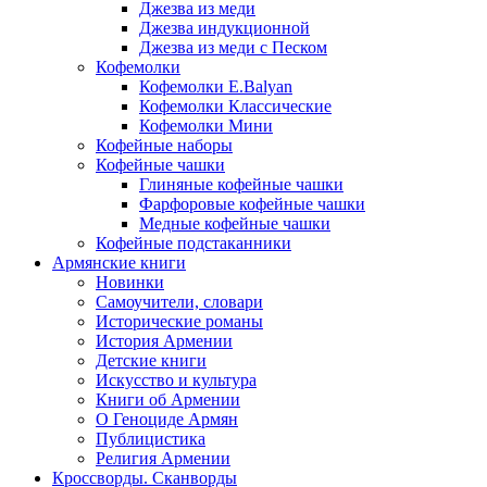
Джезва из меди
Джезва индукционной
Джезва из меди с Песком
Кофемолки
Кофемолки E.Balyan
Кофемолки Классические
Кофемолки Мини
Кофейные наборы
Кофейные чашки
Глиняные кофейные чашки
Фарфоровые кофейные чашки
Медные кофейные чашки
Кофейные подстаканники
Армянские книги
Новинки
Самоучители, словари
Исторические романы
История Армении
Детские книги
Иcкусство и культура
Книги об Армении
О Геноциде Армян
Публицистика
Религия Армении
Кроссворды. Сканворды