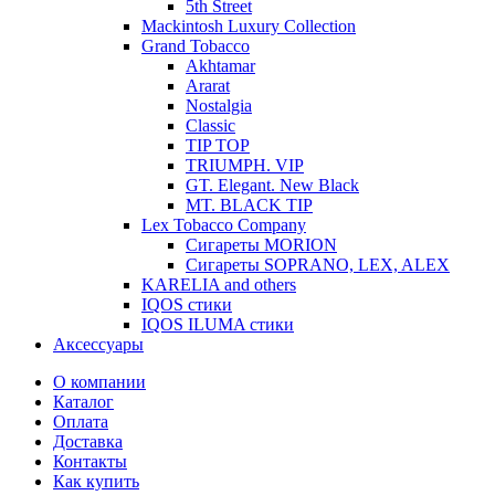
5th Street
Mackintosh Luxury Collection
Grand Tobacco
Akhtamar
Ararat
Nostalgia
Classic
TIP TOP
TRIUMPH. VIP
GT. Elegant. New Black
MT. BLACK TIP
Lex Tobacco Company
Сигареты MORION
Сигареты SOPRANO, LEX, ALEX
KARELIA and others
IQOS стики
IQOS ILUMA стики
Аксессуары
О компании
Каталог
Оплата
Доставка
Контакты
Как купить