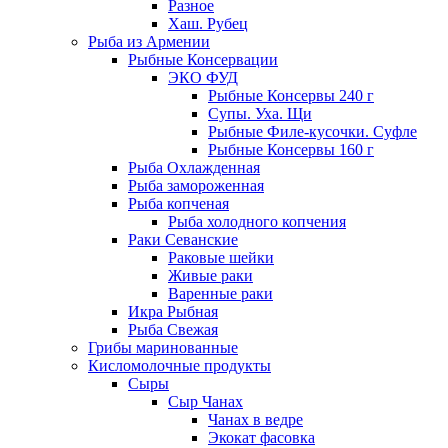
Разное
Хаш. Рубец
Рыба из Армении
Рыбные Консервации
ЭКО ФУД
Рыбные Консервы 240 г
Супы. Уха. Щи
Рыбные Филе-кусочки. Суфле
Рыбные Консервы 160 г
Рыба Охлажденная
Рыба замороженная
Рыба копченая
Рыба холодного копчения
Раки Севанские
Раковые шейки
Живые раки
Варенные раки
Икра Рыбная
Рыба Свежая
Грибы маринованные
Кисломолочные продукты
Сыры
Сыр Чанах
Чанах в ведре
Экокат фасовка