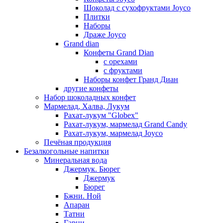
Шоколад с сухофруктами Joyco
Плитки
Наборы
Драже Joyco
Grand dian
Конфеты Grand Dian
с орехами
с фруктами
Наборы конфет Гранд Диан
другие конфеты
Набор шоколадных конфет
Мармелад, Халва, Лукум
Рахат-лукум "Globex"
Рахат-лукум, мармелад Grand Candy
Рахат-лукум, мармелад Joyco
Печёная продукция
Безалкогольные напитки
Минеральная вода
Джермук. Бюрег
Джермук
Бюрег
Бжни. Ной
Апаран
Татни
Гарни