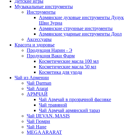
Детские игры
Музыкальные инструменты
Инструменты
Армянские духовые инструменты Дудук
Шви Зурна
Армянские струнные инструменты
Армянские ударные инструменты Доол
Аксессуары
Красота и здоровье
Продукция Нарин - Э
Продукция Ваки Фарм
Косметические масла 100 мл
Косметические масла 50 мл
Косметика для ухода
Чай из Армении
Чай Darman
Чай Ararat
АРМЧАЙ
Чай Армчай в прозрачной фасовке
Чай травяной
Чай Армчай армянский тараз
Чай IJEVAN. MASIS
Чай Гюмри
Чай Нане
MEGA ARARAT