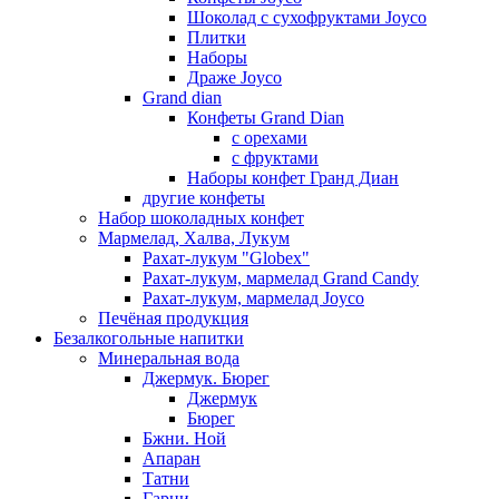
Шоколад с сухофруктами Joyco
Плитки
Наборы
Драже Joyco
Grand dian
Конфеты Grand Dian
с орехами
с фруктами
Наборы конфет Гранд Диан
другие конфеты
Набор шоколадных конфет
Мармелад, Халва, Лукум
Рахат-лукум "Globex"
Рахат-лукум, мармелад Grand Candy
Рахат-лукум, мармелад Joyco
Печёная продукция
Безалкогольные напитки
Минеральная вода
Джермук. Бюрег
Джермук
Бюрег
Бжни. Ной
Апаран
Татни
Гарни