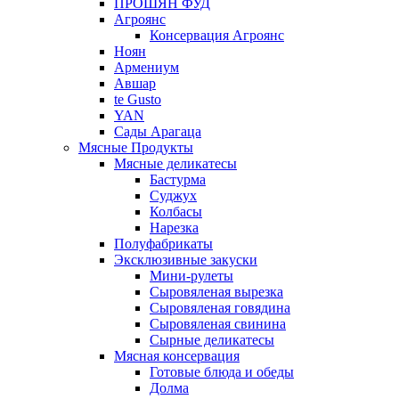
ПРОШЯН ФУД
Агроянс
Консервация Агроянс
Ноян
Армениум
Авшар
te Gusto
YAN
Сады Арагаца
Мясные Продукты
Мясные деликатесы
Бастурма
Суджух
Колбасы
Нарезка
Полуфабрикаты
Эксклюзивные закуски
Мини-рулеты
Сыровяленая вырезка
Сыровяленая говядина
Сыровяленая свинина
Сырные деликатесы
Мясная консервация
Готовые блюда и обеды
Долма