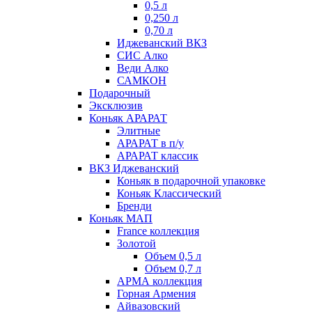
0,5 л
0,250 л
0,70 л
Иджеванский ВКЗ
СИС Алко
Веди Алко
САМКОН
Подарочный
Эксклюзив
Коньяк АРАРАТ
Элитные
АРАРАТ в п/у
АРАРАТ классик
ВКЗ Иджеванский
Коньяк в подарочной упаковке
Коньяк Классический
Бренди
Коньяк МАП
France коллекция
Золотой
Объем 0,5 л
Объем 0,7 л
АРМА коллекция
Горная Армения
Айвазовский