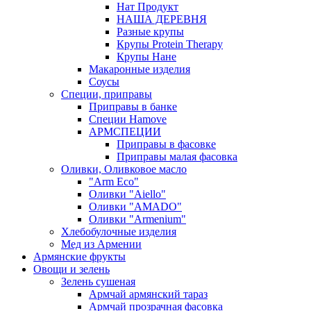
Нат Продукт
НАША ДЕРЕВНЯ
Разные крупы
Крупы Protein Therapy
Крупы Нане
Макаронные изделия
Соусы
Специи, приправы
Приправы в банке
Специи Hamove
АРМСПЕЦИИ
Приправы в фасовке
Приправы малая фасовка
Оливки, Оливковое масло
"Arm Eco"
Оливки "Aiello"
Оливки "AMADO"
Оливки "Armenium"
Хлебобулочные изделия
Мед из Армении
Армянские фрукты
Овощи и зелень
Зелень сушеная
Армчай армянский тараз
Армчай прозрачная фасовка