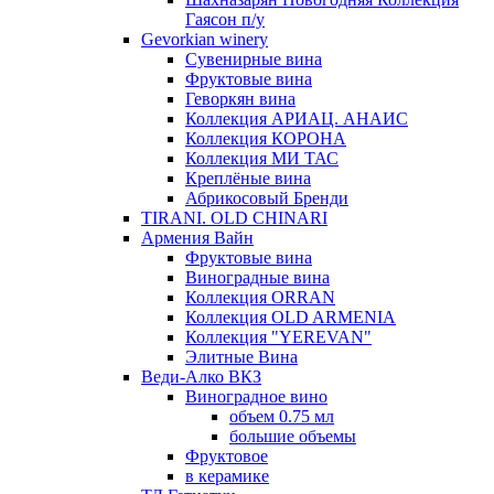
Гаясон п/у
Gevorkian winery
Сувенирные вина
Фруктовые вина
Геворкян вина
Коллекция АРИАЦ. АНАИС
Коллекция КОРОНА
Коллекция МИ ТАС
Креплёные вина
Абрикосовый Бренди
TIRANI. OLD CHINARI
Армения Вайн
Фруктовые вина
Виноградные вина
Коллекция ORRAN
Коллекция OLD ARMENIA
Коллекция "YEREVAN"
Элитные Вина
Веди-Алко ВКЗ
Виноградное вино
объем 0.75 мл
большие объемы
Фруктовое
в керамике