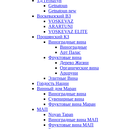
ТД Гетнатун
Getnatoun
Getnatoun new
Воскевазский ВЗ
VOSKEVAZ
ARARTUNI
VOSKEVAZ ELITE
Прошянский КЗ
Виноградные вина
Виноградные
Арт Палас
Фруктовые вина
Дерево Жизни
Органические вина
Арцруни
Элитные Вина
Гордость Нации
Винный дом Маран
Виноградные вина
Сувенирные вина
Фруктовые вина Маран
МАП
Noyan Tapan
Виноградные вина МАП
Фруктовые вина МАП