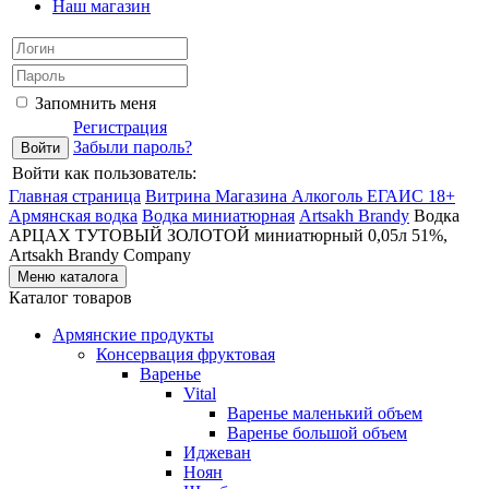
Наш магазин
Запомнить меня
Регистрация
Забыли пароль?
Войти как пользователь:
Главная страница
Витрина Магазина Алкоголь ЕГАИС 18+
Армянская водка
Водка миниатюрная
Artsakh Brandy
Водка
АРЦАХ ТУТОВЫЙ ЗОЛОТОЙ миниатюрный 0,05л 51%,
Artsakh Brandy Company
Меню каталога
Каталог товаров
Армянские продукты
Консервация фруктовая
Варенье
Vital
Варенье маленький объем
Варенье большой объем
Иджеван
Ноян