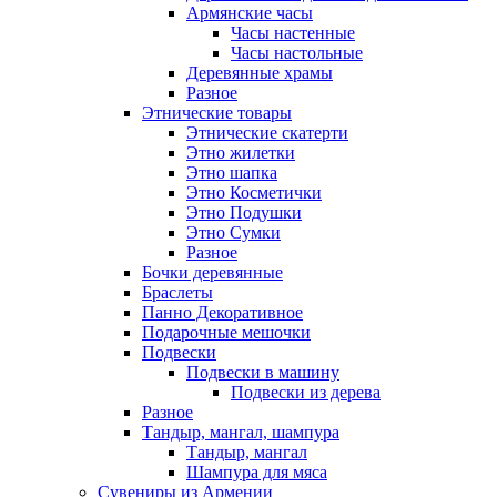
Армянские часы
Часы настенные
Часы настольные
Деревянные храмы
Разное
Этнические товары
Этнические скатерти
Этно жилетки
Этно шапка
Этно Косметички
Этно Подушки
Этно Сумки
Разное
Бочки деревянные
Браслеты
Панно Декоративное
Подарочные мешочки
Подвески
Подвески в машину
Подвески из дерева
Разное
Тандыр, мангал, шампура
Тандыр, мангал
Шампура для мяса
Сувениры из Армении