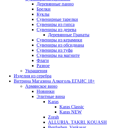
Деревянные панно
Брелки
Куклы
Сувенирные тарелки
Сувениры из гипса
Сувениры из дерева
Деревянные Гранаты
Сувениры из керамики
Сувениры из обсидиана
Сувениры из туфа
Сувениры на магните
Флаги
Разное
Украшения
Изделия из серебра
Витрина Магазина Алкоголь ЕГАИС 18+
Армянское вино
Новинки
Элитные вина
Karas
Karas Classic
Karas NEW
Zorah
ALLURIA. TAKRI. KOUASH
Berdashen. Vankasar