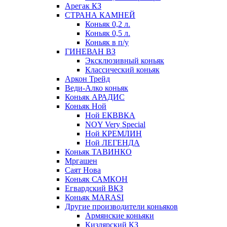
Арегак КЗ
СТРАНА КАМНЕЙ
Коньяк 0,2 л.
Коньяк 0,5 л.
Коньяк в п/у
ГИНЕВАН ВЗ
Эксклюзивный коньяк
Классический коньяк
Аркон Трейд
Веди-Алко коньяк
Коньяк АРАДИС
Коньяк Ной
Ной ЕКВВКА
NOY Very Special
Ной КРЕМЛИН
Ной ЛЕГЕНДА
Коньяк ТАВИНКО
Мргашен
Саят Нова
Коньяк САМКОН
Егвардский ВКЗ
Коньяк MARASI
Другие производители коньяков
Армянские коньяки
Кизлярский КЗ