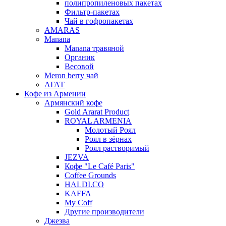
полипропиленовых пакетах
Фильтр-пакетах
Чай в гофропакетах
AMARAS
Manana
Manana травяной
Органик
Весовой
Meron berry чай
АГАТ
Кофе из Армении
Армянский кофе
Gold Ararat Product
ROYAL ARMENIA
Молотый Роял
Роял в зёрнах
Роял растворимый
JEZVA
Кофе "Le Café Paris"
Coffee Grounds
HALDI.CO
KAFFA
My Coff
Другие производители
Джезва