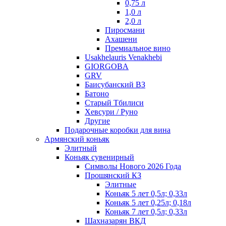
0,75 л
1,0 л
2,0 л
Пиросмани
Ахашени
Премиальное вино
Usakhelauris Venakhebi
GIORGOBA
GRV
Баисубанский ВЗ
Батоно
Старый Тбилиси
Хевсури / Руно
Другие
Подарочные коробки для вина
Армянский коньяк
Элитный
Коньяк сувенирный
Символы Нового 2026 Года
Прошянский КЗ
Элитные
Коньяк 5 лет 0,5л; 0,33л
Коньяк 5 лет 0,25л; 0,18л
Коньяк 7 лет 0,5л; 0,33л
Шахназарян ВКД