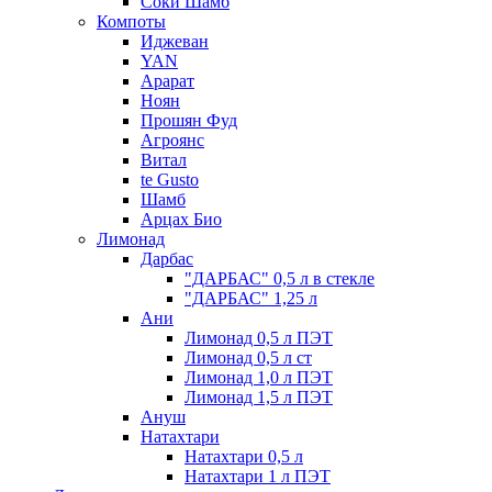
Соки Шамб
Компоты
Иджеван
YAN
Арарат
Ноян
Прошян Фуд
Агроянс
Витал
te Gusto
Шамб
Арцах Био
Лимонад
Дарбас
"ДАРБАС" 0,5 л в стекле
"ДАРБАС" 1,25 л
Ани
Лимонад 0,5 л ПЭТ
Лимонад 0,5 л ст
Лимонад 1,0 л ПЭТ
Лимонад 1,5 л ПЭТ
Ануш
Натахтари
Натахтари 0,5 л
Натахтари 1 л ПЭТ