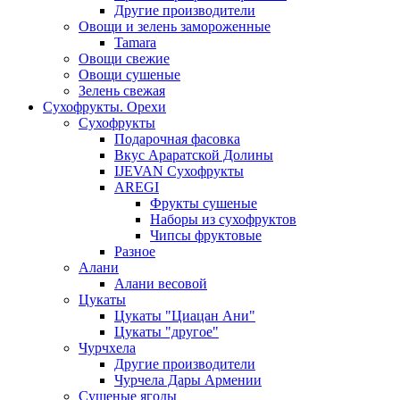
Другие производители
Овощи и зелень замороженные
Tamara
Овощи свежие
Овощи сушеные
Зелень свежая
Сухофрукты. Орехи
Сухофрукты
Подарочная фасовка
Вкус Араратской Долины
IJEVAN Сухофрукты
AREGI
Фрукты сушеные
Наборы из сухофруктов
Чипсы фруктовые
Разное
Алани
Алани весовой
Цукаты
Цукаты "Циацан Ани"
Цукаты "другое"
Чурчхела
Другие производители
Чурчела Дары Армении
Сушеные ягоды