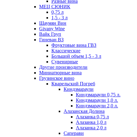
Разные вина
МЕЦ СЮНИК
0,75 л
1,5 - 3 л
Шаумян Вин
Givany Wine
Вайк Груп
Гиневан ВЗ
Фруктовые вина ГВЗ
Классические
Большой объем 1,5 - 3 л
Сувенирные
Другие производители
Миниатюрные вина
Грузинское вино
Кварельский Погреб
Киндзмараули
Киндзмараули 0,75 л.
Киндзмараули 1,0 л.
Киндзмараули 2,0 л.
Алазанская Долина
Алазанка 0,75 л
Алазанка 1,0 л
Алазанка 2,0 л
Саперави