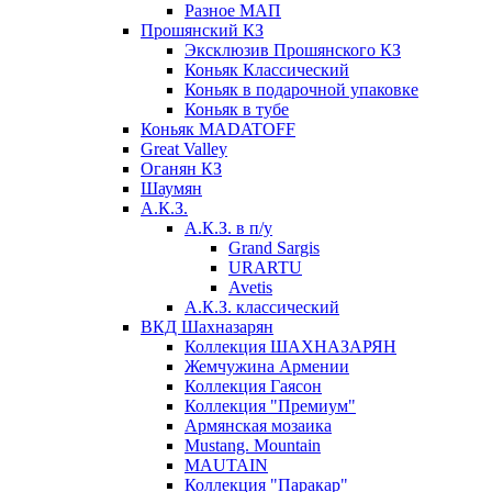
Разное МАП
Прошянский КЗ
Эксклюзив Прошянского КЗ
Коньяк Классический
Коньяк в подарочной упаковке
Коньяк в тубе
Коньяк MADATOFF
Great Valley
Оганян КЗ
Шаумян
А.К.З.
А.К.З. в п/у
Grand Sargis
URARTU
Avetis
А.К.З. классический
ВКД Шахназарян
Коллекция ШАХНАЗАРЯН
Жемчужина Армении
Коллекция Гаясон
Коллекция "Премиум"
Армянская мозаика
Mustang. Mountain
MAUTAIN
Коллекция "Паракар"