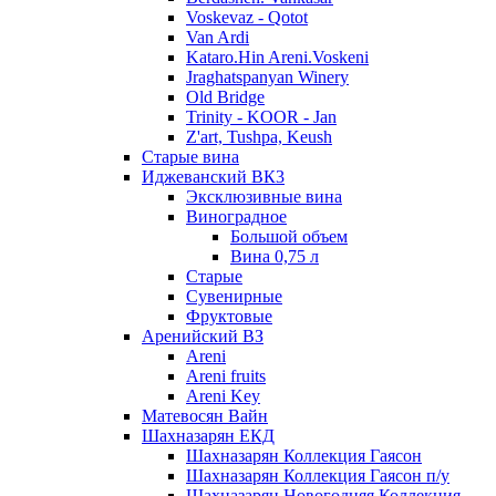
Voskevaz - Qotot
Van Ardi
Kataro.Hin Areni.Voskeni
Jraghatspanyan Winery
Old Bridge
Trinity - KOOR - Jan
Z'art, Tushpa, Keush
Старые вина
Иджеванский ВК3
Эксклюзивные вина
Виноградное
Большой объем
Вина 0,75 л
Старые
Сувенирные
Фруктовые
Аренийский ВЗ
Areni
Areni fruits
Areni Key
Матевосян Вайн
Шахназарян ЕКД
Шахназарян Коллекция Гаясон
Шахназарян Коллекция Гаясон п/у
Шахназарян Новогодняя Коллекция