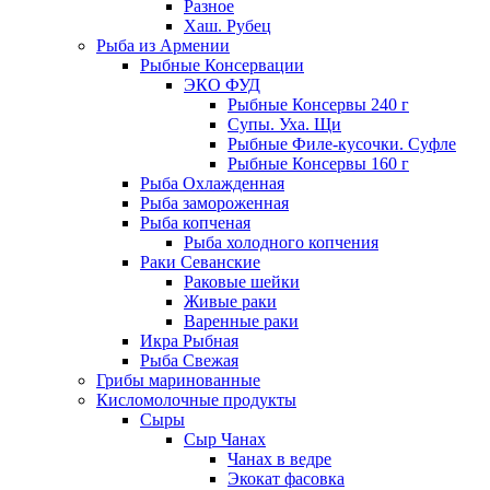
Разное
Хаш. Рубец
Рыба из Армении
Рыбные Консервации
ЭКО ФУД
Рыбные Консервы 240 г
Супы. Уха. Щи
Рыбные Филе-кусочки. Суфле
Рыбные Консервы 160 г
Рыба Охлажденная
Рыба замороженная
Рыба копченая
Рыба холодного копчения
Раки Севанские
Раковые шейки
Живые раки
Варенные раки
Икра Рыбная
Рыба Свежая
Грибы маринованные
Кисломолочные продукты
Сыры
Сыр Чанах
Чанах в ведре
Экокат фасовка