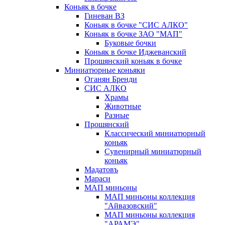
Коньяк в бочке
Гиневан ВЗ
Коньяк в бочке "СИС АЛКО"
Коньяк в бочке ЗАО "МАП"
Буковые бочки
Коньяк в бочке Иджеванский
Прошянский коньяк в бочке
Миниатюрные коньяки
Оганян Бренди
СИС АЛКО
Храмы
Животные
Разные
Прошянский
Классический миниатюрный
коньяк
Сувенирный миниатюрный
коньяк
Мадатовъ
Мараси
МАП миньоны
МАП миньоны коллекция
"Айвазовский"
МАП миньоны коллекция
"АРАМЭ"