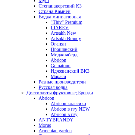
Муш
Степанакертский КЗ
Страна Камней
Водка миниатюрная
"Thiv" Premium
LIAREV
Artsakh New
Artsakh Brandy
Оганян
Прошянский
Миджнаберд
Abricon
Getnatoun
Иджеванский ВКЗ
Мараси
Разные производители
Русская водка
Дистилляты фруктовые; Бренди
Abricon
Abricon классика
Abricon в п/у NEW
Abricon в п/у
ANTYBRANDY
Morus
Armenian garden