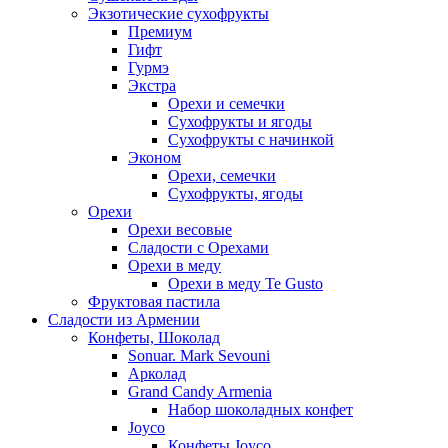
Экзотические сухофрукты
Премиум
Гифт
Гурмэ
Экстра
Орехи и семечки
Сухофрукты и ягоды
Сухофрукты с начинкой
Эконом
Орехи, семечки
Сухофрукты, ягоды
Орехи
Орехи весовые
Сладости с Орехами
Орехи в меду
Орехи в меду Te Gusto
Фруктовая пастила
Сладости из Армении
Конфеты, Шоколад
Sonuar. Mark Sevouni
Арколад
Grand Candy Armenia
Набор шоколадных конфет
Joyco
Конфеты Joyco