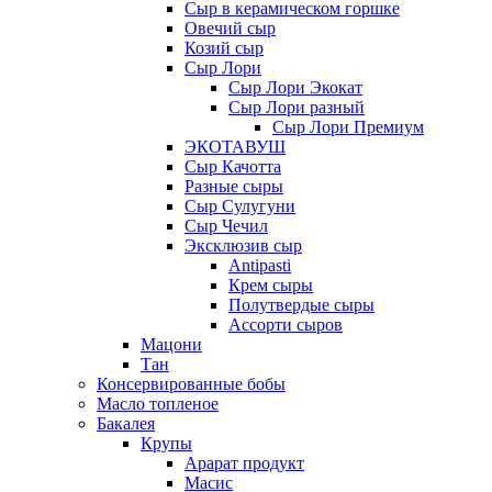
Сыр в керамическом горшке
Овечий сыр
Козий сыр
Сыр Лори
Сыр Лори Экокат
Сыр Лори разный
Сыр Лори Премиум
ЭКОТАВУШ
Сыр Качотта
Разные сыры
Сыр Сулугуни
Сыр Чечил
Эксклюзив сыр
Antipasti
Крем сыры
Полутвердые сыры
Ассорти сыров
Мацони
Тан
Консервированные бобы
Масло топленое
Бакалея
Крупы
Арарат продукт
Масис