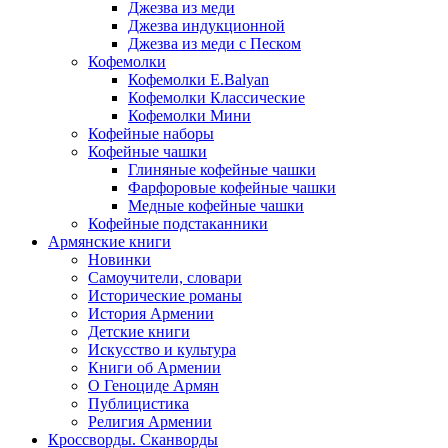
Джезва из меди
Джезва индукционной
Джезва из меди с Песком
Кофемолки
Кофемолки E.Balyan
Кофемолки Классические
Кофемолки Мини
Кофейные наборы
Кофейные чашки
Глиняные кофейные чашки
Фарфоровые кофейные чашки
Медные кофейные чашки
Кофейные подстаканники
Армянские книги
Новинки
Самоучители, словари
Исторические романы
История Армении
Детские книги
Иcкусство и культура
Книги об Армении
О Геноциде Армян
Публицистика
Религия Армении
Кроссворды. Сканворды