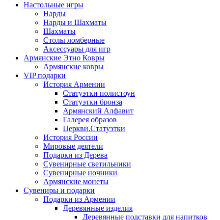
Настольные игры
Нарды
Нарды и Шахматы
Шахматы
Столы ломберные
Аксессуары для игр
Армянские Этно Ковры
Армянские ковры
VIP подарки
История Армении
Статуэтки полистоун
Статуэтки бронза
Армянский Алфавит
Галерея образов
Церкви.Статуэтки
История России
Мировые деятели
Подарки из Дерева
Сувенирные светильники
Сувенирные ночники
Армянские монеты
Сувениры и подарки
Подарки из Армении
Деревянные изделия
Деревянные подставки для напитков