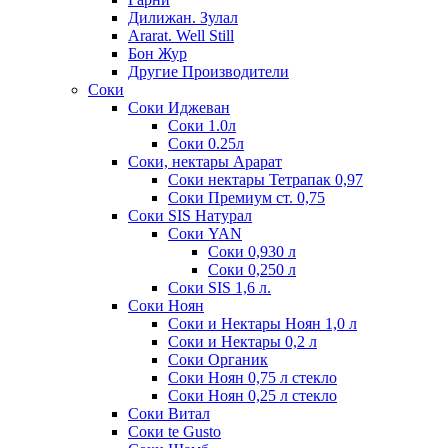
Дилижан. Зулал
Ararat. Well Still
Бон Жур
Другие Производители
Соки
Соки Иджеван
Соки 1.0л
Соки 0.25л
Соки, нектары Арарат
Соки нектары Тетрапак 0,97
Соки Премиум ст. 0,75
Соки SIS Натурал
Соки YAN
Соки 0,930 л
Соки 0,250 л
Соки SIS 1,6 л.
Соки Ноян
Соки и Нектары Ноян 1,0 л
Соки и Нектары 0,2 л
Соки Органик
Соки Ноян 0,75 л стекло
Соки Ноян 0,25 л стекло
Соки Витал
Соки te Gusto