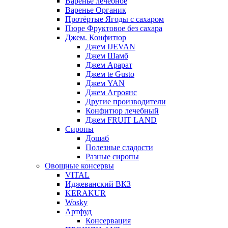
Варенье лечебное
Варенье Органик
Протёртые Ягоды с сахаром
Пюре Фруктовое без сахара
Джем. Конфитюр
Джем IJEVAN
Джем Шамб
Джем Арарат
Джем te Gusto
Джем YAN
Джем Агроянс
Другие производители
Конфитюр лечебный
Джем FRUIT LAND
Сиропы
Дошаб
Полезные сладости
Разные сиропы
Овощные консервы
VITAL
Иджеванский ВКЗ
KERAKUR
Wosky
Артфуд
Консервация