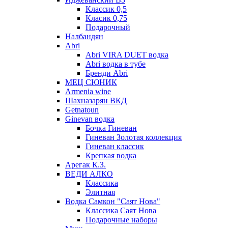
Классик 0,5
Класик 0,75
Подарочный
Налбандян
Abri
Abri VIRA DUET водка
Abri водка в тубе
Бренди Abri
МЕЦ СЮНИК
Armenia wine
Шахназарян ВКД
Getnatoun
Ginevan водка
Бочка Гиневан
Гиневан Золотая коллекция
Гиневан классик
Крепкая водка
Арегак К.З.
ВЕДИ АЛКО
Классика
Элитная
Водка Самкон "Саят Нова"
Классика Саят Нова
Подарочные наборы