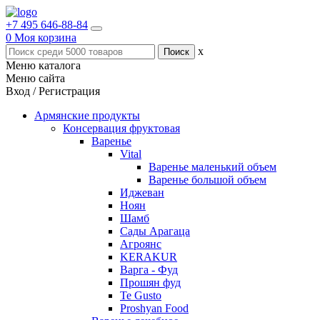
+7 495 646-88-84
0
Моя корзина
x
Меню каталога
Меню сайта
Вход / Регистрация
Армянские продукты
Консервация фруктовая
Варенье
Vital
Варенье маленький объем
Варенье большой объем
Иджеван
Ноян
Шамб
Сады Арагаца
Агроянс
KERAKUR
Варга - Фуд
Прошян фуд
Te Gusto
Proshyan Food