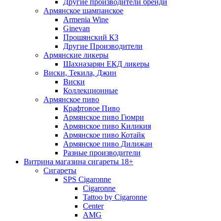
Другие производители бренди
Армянское шампанское
Armenia Wine
Ginevan
Прошянский КЗ
Другие Производители
Армянские ликеры
Шахназарян ЕКД ликеры
Виски, Текила, Джин
Виски
Коллекционные
Армянское пиво
Крафтовое Пиво
Армянское пиво Гюмри
Армянское пиво Киликия
Армянское пиво Котайк
Армянское пиво Дилижан
Разные производители
Витрина магазина сигареты 18+
Cигареты
SPS Cigaronne
Сigaronne
Tattoo by Cigaronne
Center
AMG