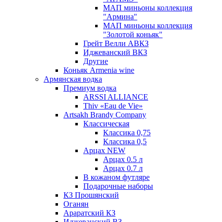
МАП миньоны коллекция
"Армина"
МАП миньоны коллекция
"Золотой коньяк"
Грейт Велли АВКЗ
Иджеванский ВКЗ
Другие
Коньяк Armenia wine
Армянская водка
Премиум водка
ARSSI ALLIANCE
Thiv «Eau de Vie»
Artsakh Brandy Company
Классическая
Классика 0,75
Классика 0,5
Арцах NEW
Арцах 0.5 л
Арцах 0.7 л
В кожаном футляре
Подарочные наборы
КЗ Прошянский
Оганян
Араратский КЗ
Иджеванский ВЗ