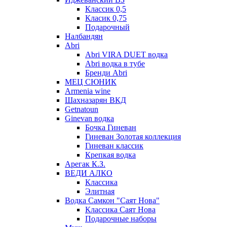
Классик 0,5
Класик 0,75
Подарочный
Налбандян
Abri
Abri VIRA DUET водка
Abri водка в тубе
Бренди Abri
МЕЦ СЮНИК
Armenia wine
Шахназарян ВКД
Getnatoun
Ginevan водка
Бочка Гиневан
Гиневан Золотая коллекция
Гиневан классик
Крепкая водка
Арегак К.З.
ВЕДИ АЛКО
Классика
Элитная
Водка Самкон "Саят Нова"
Классика Саят Нова
Подарочные наборы