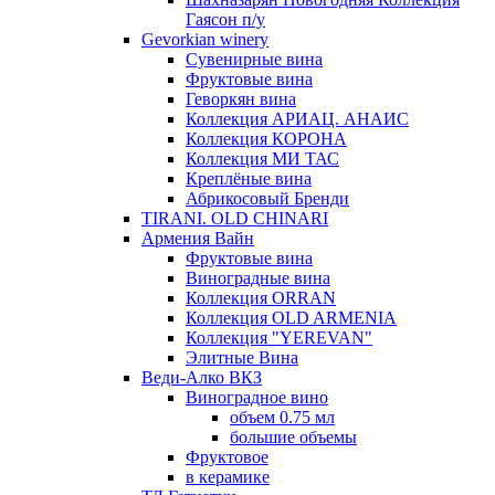
Гаясон п/у
Gevorkian winery
Сувенирные вина
Фруктовые вина
Геворкян вина
Коллекция АРИАЦ. АНАИС
Коллекция КОРОНА
Коллекция МИ ТАС
Креплёные вина
Абрикосовый Бренди
TIRANI. OLD CHINARI
Армения Вайн
Фруктовые вина
Виноградные вина
Коллекция ORRAN
Коллекция OLD ARMENIA
Коллекция "YEREVAN"
Элитные Вина
Веди-Алко ВКЗ
Виноградное вино
объем 0.75 мл
большие объемы
Фруктовое
в керамике