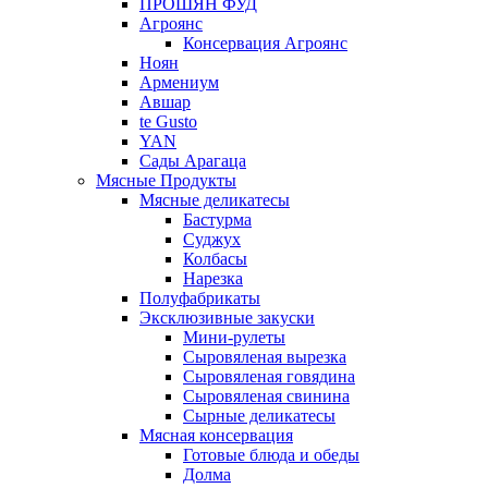
ПРОШЯН ФУД
Агроянс
Консервация Агроянс
Ноян
Армениум
Авшар
te Gusto
YAN
Сады Арагаца
Мясные Продукты
Мясные деликатесы
Бастурма
Суджух
Колбасы
Нарезка
Полуфабрикаты
Эксклюзивные закуски
Мини-рулеты
Сыровяленая вырезка
Сыровяленая говядина
Сыровяленая свинина
Сырные деликатесы
Мясная консервация
Готовые блюда и обеды
Долма