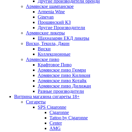
Другие производители бренди
Армянское шампанское
Armenia Wine
Ginevan
Прошянский КЗ
Другие Производители
Армянские ликеры
Шахназарян ЕКД ликеры
Виски, Текила, Джин
Виски
Коллекционные
Армянское пиво
Крафтовое Пиво
Армянское пиво Гюмри
Армянское пиво Киликия
Армянское пиво Котайк
Армянское пиво Дилижан
Разные производители
Витрина магазина сигареты 18+
Cигареты
SPS Cigaronne
Сigaronne
Tattoo by Cigaronne
Center
AMG