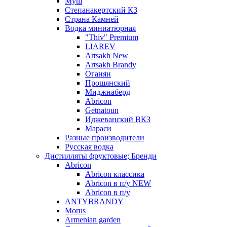
Муш
Степанакертский КЗ
Страна Камней
Водка миниатюрная
"Thiv" Premium
LIAREV
Artsakh New
Artsakh Brandy
Оганян
Прошянский
Миджнаберд
Abricon
Getnatoun
Иджеванский ВКЗ
Мараси
Разные производители
Русская водка
Дистилляты фруктовые; Бренди
Abricon
Abricon классика
Abricon в п/у NEW
Abricon в п/у
ANTYBRANDY
Morus
Armenian garden