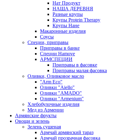
Нат Продукт
НАША ДЕРЕВНЯ
Разные крупы
Крупы Protein Therapy
Крупы Нане
Макаронные изделия
Соусы
Специи, приправы
Приправы в банке
Специи Hamove
АРМСПЕЦИИ
Приправы в фасовке
Приправы малая фасовка
Оливки, Оливковое масло
"Arm Eco"
Оливки "Aiello"
Оливки "AMADO"
Оливки "Armenium"
Хлебобулочные изделия
Мед из Армении
Армянские фрукты
Овощи и зелень
Зелень сушеная
Армчай армянский тараз
Армчай прозрачная фасовка