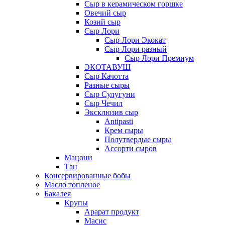
Сыр в керамическом горшке
Овечий сыр
Козий сыр
Сыр Лори
Сыр Лори Экокат
Сыр Лори разный
Сыр Лори Премиум
ЭКОТАВУШ
Сыр Качотта
Разные сыры
Сыр Сулугуни
Сыр Чечил
Эксклюзив сыр
Antipasti
Крем сыры
Полутвердые сыры
Ассорти сыров
Мацони
Тан
Консервированные бобы
Масло топленое
Бакалея
Крупы
Арарат продукт
Масис