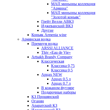
МАП миньоны коллекция
"Армина"
МАП миньоны коллекция
"Золотой коньяк"
Грейт Велли АВКЗ
Иджеванский ВКЗ
Другие
Коньяк Armenia wine
Армянская водка
Премиум водка
ARSSI ALLIANCE
Thiv «Eau de Vie»
Artsakh Brandy Company
Классическая
Классика 0,75
Классика 0,5
Арцах NEW
Арцах 0.5 л
Арцах 0.7 л
В кожаном футляре
Подарочные наборы
КЗ Прошянский
Оганян
Араратский КЗ
Иджеванский ВЗ