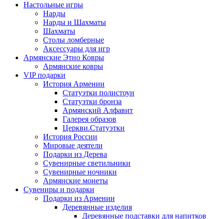
Настольные игры
Нарды
Нарды и Шахматы
Шахматы
Столы ломберные
Аксессуары для игр
Армянские Этно Ковры
Армянские ковры
VIP подарки
История Армении
Статуэтки полистоун
Статуэтки бронза
Армянский Алфавит
Галерея образов
Церкви.Статуэтки
История России
Мировые деятели
Подарки из Дерева
Сувенирные светильники
Сувенирные ночники
Армянские монеты
Сувениры и подарки
Подарки из Армении
Деревянные изделия
Деревянные подставки для напитков