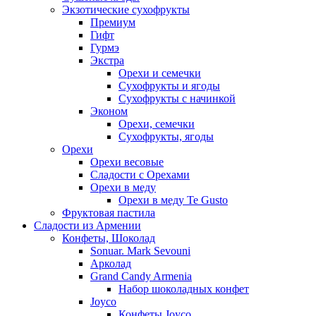
Экзотические сухофрукты
Премиум
Гифт
Гурмэ
Экстра
Орехи и семечки
Сухофрукты и ягоды
Сухофрукты с начинкой
Эконом
Орехи, семечки
Сухофрукты, ягоды
Орехи
Орехи весовые
Сладости с Орехами
Орехи в меду
Орехи в меду Te Gusto
Фруктовая пастила
Сладости из Армении
Конфеты, Шоколад
Sonuar. Mark Sevouni
Арколад
Grand Candy Armenia
Набор шоколадных конфет
Joyco
Конфеты Joyco