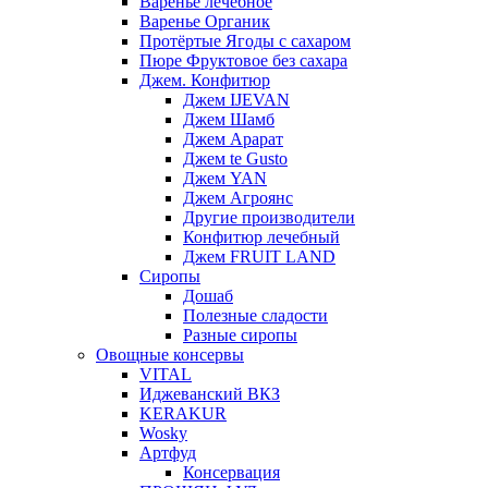
Варенье лечебное
Варенье Органик
Протёртые Ягоды с сахаром
Пюре Фруктовое без сахара
Джем. Конфитюр
Джем IJEVAN
Джем Шамб
Джем Арарат
Джем te Gusto
Джем YAN
Джем Агроянс
Другие производители
Конфитюр лечебный
Джем FRUIT LAND
Сиропы
Дошаб
Полезные сладости
Разные сиропы
Овощные консервы
VITAL
Иджеванский ВКЗ
KERAKUR
Wosky
Артфуд
Консервация