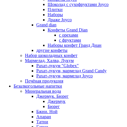
Шоколад с сухофруктами Joyco
Плитки
Наборы
Драже Joyco
Grand dian
Конфеты Grand Dian
с орехами
с фруктами
Наборы конфет Гранд Диан
другие конфеты
Набор шоколадных конфет
Мармелад, Халва, Лукум
Рахат-лукум "Globex"
Рахат-лукум, мармелад Grand Candy
Рахат-лукум, мармелад Joyco
Печёная продукция
Безалкогольные напитки
Минеральная вода
Джермук. Бюрег
Джермук
Бюрег
Бжни. Ной
Апаран
Татни
Гарни