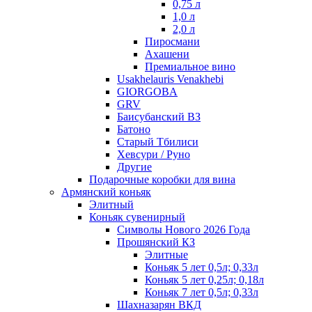
0,75 л
1,0 л
2,0 л
Пиросмани
Ахашени
Премиальное вино
Usakhelauris Venakhebi
GIORGOBA
GRV
Баисубанский ВЗ
Батоно
Старый Тбилиси
Хевсури / Руно
Другие
Подарочные коробки для вина
Армянский коньяк
Элитный
Коньяк сувенирный
Символы Нового 2026 Года
Прошянский КЗ
Элитные
Коньяк 5 лет 0,5л; 0,33л
Коньяк 5 лет 0,25л; 0,18л
Коньяк 7 лет 0,5л; 0,33л
Шахназарян ВКД