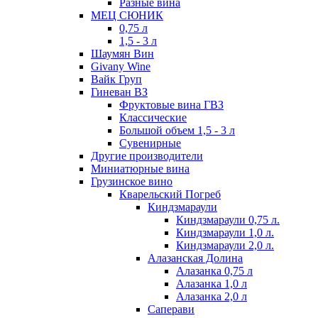
Разные вина
МЕЦ СЮНИК
0,75 л
1,5 - 3 л
Шаумян Вин
Givany Wine
Вайк Груп
Гиневан ВЗ
Фруктовые вина ГВЗ
Классические
Большой объем 1,5 - 3 л
Сувенирные
Другие производители
Миниатюрные вина
Грузинское вино
Кварельский Погреб
Киндзмараули
Киндзмараули 0,75 л.
Киндзмараули 1,0 л.
Киндзмараули 2,0 л.
Алазанская Долина
Алазанка 0,75 л
Алазанка 1,0 л
Алазанка 2,0 л
Саперави