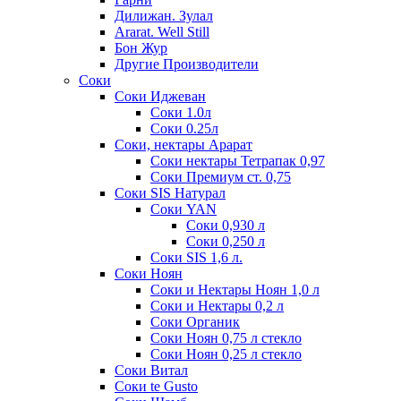
Дилижан. Зулал
Ararat. Well Still
Бон Жур
Другие Производители
Соки
Соки Иджеван
Соки 1.0л
Соки 0.25л
Соки, нектары Арарат
Соки нектары Тетрапак 0,97
Соки Премиум ст. 0,75
Соки SIS Натурал
Соки YAN
Соки 0,930 л
Соки 0,250 л
Соки SIS 1,6 л.
Соки Ноян
Соки и Нектары Ноян 1,0 л
Соки и Нектары 0,2 л
Соки Органик
Соки Ноян 0,75 л стекло
Соки Ноян 0,25 л стекло
Соки Витал
Соки te Gusto