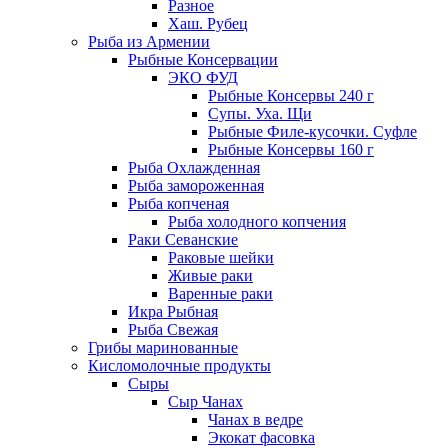
Разное
Хаш. Рубец
Рыба из Армении
Рыбные Консервации
ЭКО ФУД
Рыбные Консервы 240 г
Супы. Уха. Щи
Рыбные Филе-кусочки. Суфле
Рыбные Консервы 160 г
Рыба Охлажденная
Рыба замороженная
Рыба копченая
Рыба холодного копчения
Раки Севанские
Раковые шейки
Живые раки
Варенные раки
Икра Рыбная
Рыба Свежая
Грибы маринованные
Кисломолочные продукты
Сыры
Сыр Чанах
Чанах в ведре
Экокат фасовка