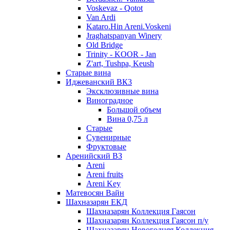
Voskevaz - Qotot
Van Ardi
Kataro.Hin Areni.Voskeni
Jraghatspanyan Winery
Old Bridge
Trinity - KOOR - Jan
Z'art, Tushpa, Keush
Старые вина
Иджеванский ВК3
Эксклюзивные вина
Виноградное
Большой объем
Вина 0,75 л
Старые
Сувенирные
Фруктовые
Аренийский ВЗ
Areni
Areni fruits
Areni Key
Матевосян Вайн
Шахназарян ЕКД
Шахназарян Коллекция Гаясон
Шахназарян Коллекция Гаясон п/у
Шахназарян Новогодняя Коллекция