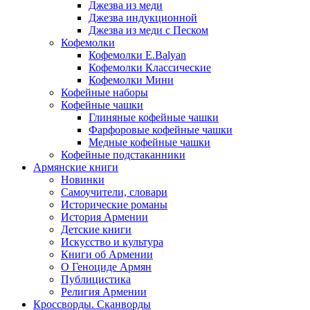
Джезва из меди
Джезва индукционной
Джезва из меди с Песком
Кофемолки
Кофемолки E.Balyan
Кофемолки Классические
Кофемолки Мини
Кофейные наборы
Кофейные чашки
Глиняные кофейные чашки
Фарфоровые кофейные чашки
Медные кофейные чашки
Кофейные подстаканники
Армянские книги
Новинки
Самоучители, словари
Исторические романы
История Армении
Детские книги
Иcкусство и культура
Книги об Армении
О Геноциде Армян
Публицистика
Религия Армении
Кроссворды. Сканворды