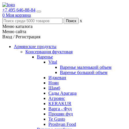
+7 495 646-88-84
0
Моя корзина
x
Меню каталога
Меню сайта
Вход / Регистрация
Армянские продукты
Консервация фруктовая
Варенье
Vital
Варенье маленький объем
Варенье большой объем
Иджеван
Ноян
Шамб
Сады Арагаца
Агроянс
KERAKUR
Варга - Фуд
Прошян фуд
Te Gusto
Proshyan Food