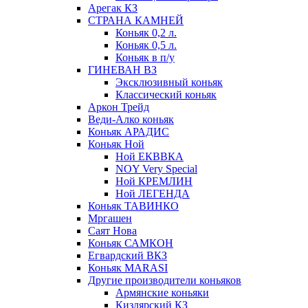
Арегак КЗ
СТРАНА КАМНЕЙ
Коньяк 0,2 л.
Коньяк 0,5 л.
Коньяк в п/у
ГИНЕВАН ВЗ
Эксклюзивный коньяк
Классический коньяк
Аркон Трейд
Веди-Алко коньяк
Коньяк АРАДИС
Коньяк Ной
Ной ЕКВВКА
NOY Very Special
Ной КРЕМЛИН
Ной ЛЕГЕНДА
Коньяк ТАВИНКО
Мргашен
Саят Нова
Коньяк САМКОН
Егвардский ВКЗ
Коньяк MARASI
Другие производители коньяков
Армянские коньяки
Кизлярский КЗ