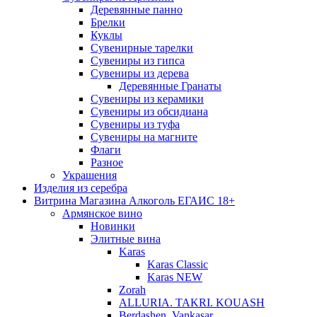
Деревянные панно
Брелки
Куклы
Сувенирные тарелки
Сувениры из гипса
Сувениры из дерева
Деревянные Гранаты
Сувениры из керамики
Сувениры из обсидиана
Сувениры из туфа
Сувениры на магните
Флаги
Разное
Украшения
Изделия из серебра
Витрина Магазина Алкоголь ЕГАИС 18+
Армянское вино
Новинки
Элитные вина
Karas
Karas Classic
Karas NEW
Zorah
ALLURIA. TAKRI. KOUASH
Berdashen. Vankasar