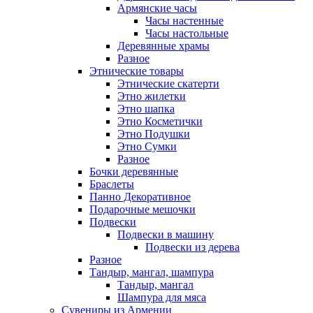
Армянские часы
Часы настенные
Часы настольные
Деревянные храмы
Разное
Этнические товары
Этнические скатерти
Этно жилетки
Этно шапка
Этно Косметички
Этно Подушки
Этно Сумки
Разное
Бочки деревянные
Браслеты
Панно Декоративное
Подарочные мешочки
Подвески
Подвески в машину
Подвески из дерева
Разное
Тандыр, мангал, шампура
Тандыр, мангал
Шампура для мяса
Сувениры из Армении