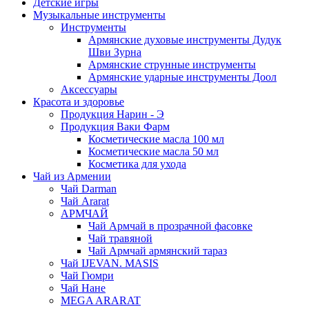
Детские игры
Музыкальные инструменты
Инструменты
Армянские духовые инструменты Дудук
Шви Зурна
Армянские струнные инструменты
Армянские ударные инструменты Доол
Аксессуары
Красота и здоровье
Продукция Нарин - Э
Продукция Ваки Фарм
Косметические масла 100 мл
Косметические масла 50 мл
Косметика для ухода
Чай из Армении
Чай Darman
Чай Ararat
АРМЧАЙ
Чай Армчай в прозрачной фасовке
Чай травяной
Чай Армчай армянский тараз
Чай IJEVAN. MASIS
Чай Гюмри
Чай Нане
MEGA ARARAT