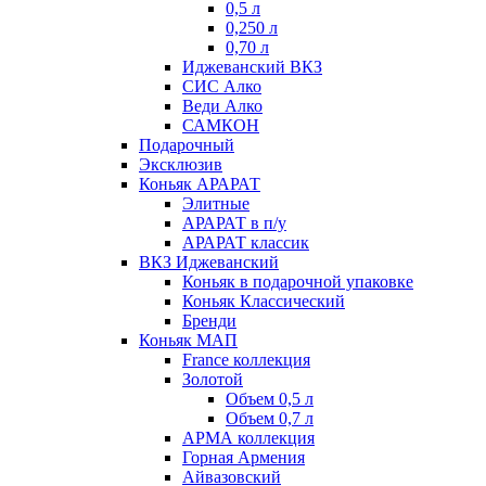
0,5 л
0,250 л
0,70 л
Иджеванский ВКЗ
СИС Алко
Веди Алко
САМКОН
Подарочный
Эксклюзив
Коньяк АРАРАТ
Элитные
АРАРАТ в п/у
АРАРАТ классик
ВКЗ Иджеванский
Коньяк в подарочной упаковке
Коньяк Классический
Бренди
Коньяк МАП
France коллекция
Золотой
Объем 0,5 л
Объем 0,7 л
АРМА коллекция
Горная Армения
Айвазовский