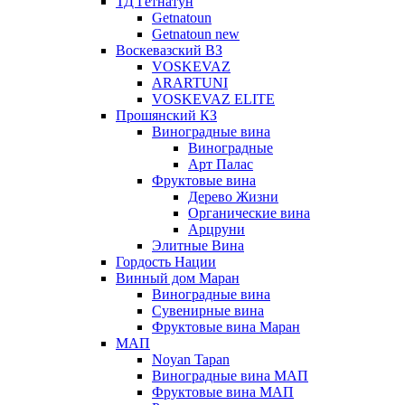
ТД Гетнатун
Getnatoun
Getnatoun new
Воскевазский ВЗ
VOSKEVAZ
ARARTUNI
VOSKEVAZ ELITE
Прошянский КЗ
Виноградные вина
Виноградные
Арт Палас
Фруктовые вина
Дерево Жизни
Органические вина
Арцруни
Элитные Вина
Гордость Нации
Винный дом Маран
Виноградные вина
Сувенирные вина
Фруктовые вина Маран
МАП
Noyan Tapan
Виноградные вина МАП
Фруктовые вина МАП