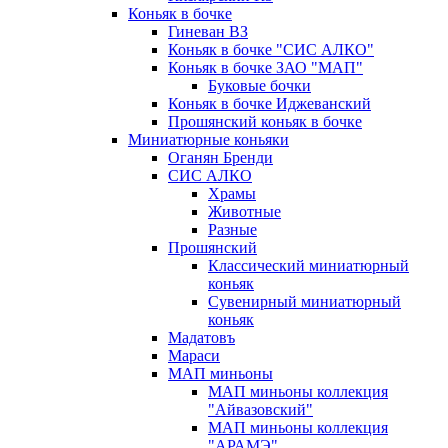
Коньяк в бочке
Гиневан ВЗ
Коньяк в бочке "СИС АЛКО"
Коньяк в бочке ЗАО "МАП"
Буковые бочки
Коньяк в бочке Иджеванский
Прошянский коньяк в бочке
Миниатюрные коньяки
Оганян Бренди
СИС АЛКО
Храмы
Животные
Разные
Прошянский
Классический миниатюрный
коньяк
Сувенирный миниатюрный
коньяк
Мадатовъ
Мараси
МАП миньоны
МАП миньоны коллекция
"Айвазовский"
МАП миньоны коллекция
"АРАМЭ"