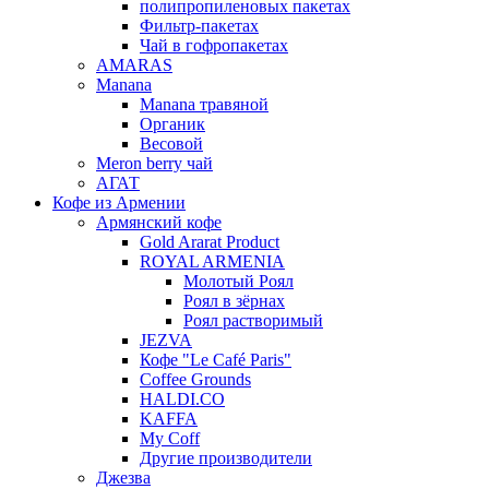
полипропиленовых пакетах
Фильтр-пакетах
Чай в гофропакетах
AMARAS
Manana
Manana травяной
Органик
Весовой
Meron berry чай
АГАТ
Кофе из Армении
Армянский кофе
Gold Ararat Product
ROYAL ARMENIA
Молотый Роял
Роял в зёрнах
Роял растворимый
JEZVA
Кофе "Le Café Paris"
Coffee Grounds
HALDI.CO
KAFFA
My Coff
Другие производители
Джезва