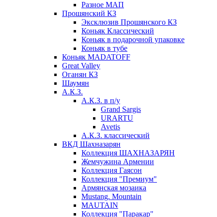
Разное МАП
Прошянский КЗ
Эксклюзив Прошянского КЗ
Коньяк Классический
Коньяк в подарочной упаковке
Коньяк в тубе
Коньяк MADATOFF
Great Valley
Оганян КЗ
Шаумян
А.К.З.
А.К.З. в п/у
Grand Sargis
URARTU
Avetis
А.К.З. классический
ВКД Шахназарян
Коллекция ШАХНАЗАРЯН
Жемчужина Армении
Коллекция Гаясон
Коллекция "Премиум"
Армянская мозаика
Mustang. Mountain
MAUTAIN
Коллекция "Паракар"