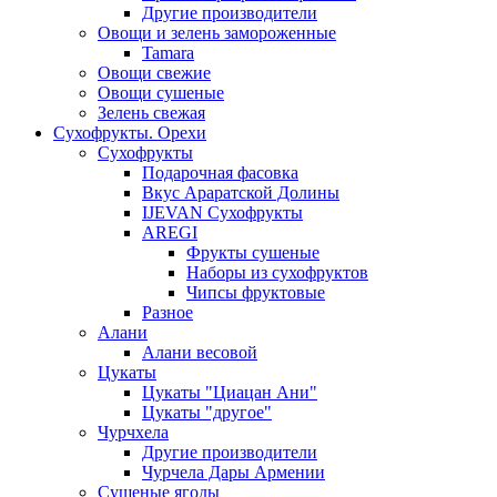
Другие производители
Овощи и зелень замороженные
Tamara
Овощи свежие
Овощи сушеные
Зелень свежая
Сухофрукты. Орехи
Сухофрукты
Подарочная фасовка
Вкус Араратской Долины
IJEVAN Сухофрукты
AREGI
Фрукты сушеные
Наборы из сухофруктов
Чипсы фруктовые
Разное
Алани
Алани весовой
Цукаты
Цукаты "Циацан Ани"
Цукаты "другое"
Чурчхела
Другие производители
Чурчела Дары Армении
Сушеные ягоды