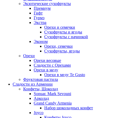
Экзотические сухофрукты
Премиум
Гифт
Гурмэ
Экстра
Орехи и семечки
Сухофрукты и ягоды
Сухофрукты с начинкой
Эконом
Орехи, семечки
Сухофрукты, ягоды
Орехи
Орехи весовые
Сладости с Орехами
Орехи в меду
Орехи в меду Te Gusto
Фруктовая пастила
Сладости из Армении
Конфеты, Шоколад
Sonuar. Mark Sevouni
Арколад
Grand Candy Armenia
Набор шоколадных конфет
Joyco
Конфеты Joyco