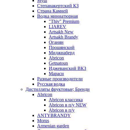
Муш
Степанакертский КЗ
Страна Камней
Водка миниатюрная
"Thiv" Premium
LIAREV
Artsakh New
Artsakh Brandy
Оганян
Прошянский
Миджнаберд
Abricon
Getnatoun
Иджеванский ВКЗ
Мараси
Разные производители
Русская водка
Дистилляты фруктовые; Бренди
Abricon
Abricon классика
Abricon в п/у NEW
Abricon в п/у
ANTYBRANDY
Morus
Armenian garden