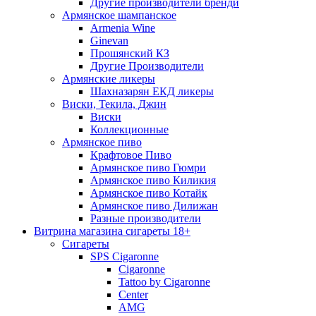
Другие производители бренди
Армянское шампанское
Armenia Wine
Ginevan
Прошянский КЗ
Другие Производители
Армянские ликеры
Шахназарян ЕКД ликеры
Виски, Текила, Джин
Виски
Коллекционные
Армянское пиво
Крафтовое Пиво
Армянское пиво Гюмри
Армянское пиво Киликия
Армянское пиво Котайк
Армянское пиво Дилижан
Разные производители
Витрина магазина сигареты 18+
Cигареты
SPS Cigaronne
Сigaronne
Tattoo by Cigaronne
Center
AMG