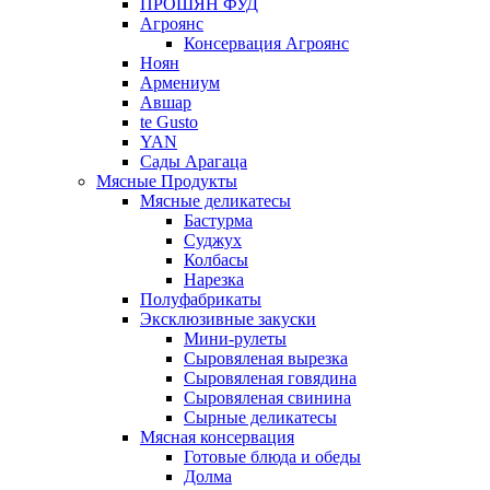
ПРОШЯН ФУД
Агроянс
Консервация Агроянс
Ноян
Армениум
Авшар
te Gusto
YAN
Сады Арагаца
Мясные Продукты
Мясные деликатесы
Бастурма
Суджух
Колбасы
Нарезка
Полуфабрикаты
Эксклюзивные закуски
Мини-рулеты
Сыровяленая вырезка
Сыровяленая говядина
Сыровяленая свинина
Сырные деликатесы
Мясная консервация
Готовые блюда и обеды
Долма