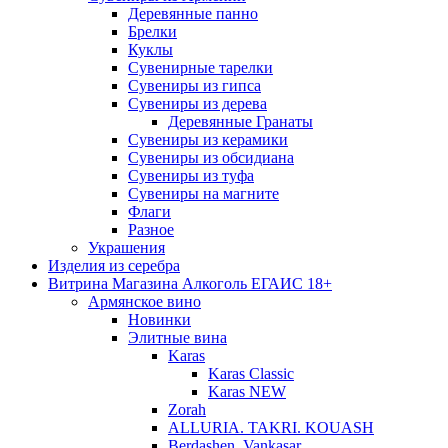
Деревянные панно
Брелки
Куклы
Сувенирные тарелки
Сувениры из гипса
Сувениры из дерева
Деревянные Гранаты
Сувениры из керамики
Сувениры из обсидиана
Сувениры из туфа
Сувениры на магните
Флаги
Разное
Украшения
Изделия из серебра
Витрина Магазина Алкоголь ЕГАИС 18+
Армянское вино
Новинки
Элитные вина
Karas
Karas Classic
Karas NEW
Zorah
ALLURIA. TAKRI. KOUASH
Berdashen. Vankasar