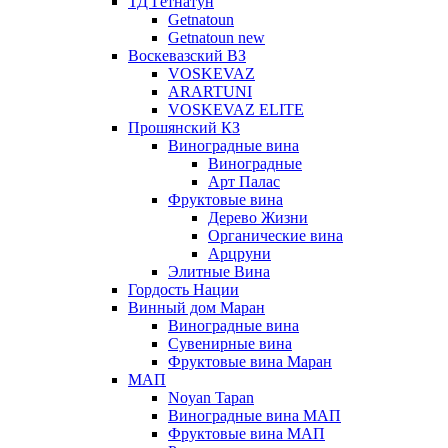
ТД Гетнатун
Getnatoun
Getnatoun new
Воскевазский ВЗ
VOSKEVAZ
ARARTUNI
VOSKEVAZ ELITE
Прошянский КЗ
Виноградные вина
Виноградные
Арт Палас
Фруктовые вина
Дерево Жизни
Органические вина
Арцруни
Элитные Вина
Гордость Нации
Винный дом Маран
Виноградные вина
Сувенирные вина
Фруктовые вина Маран
МАП
Noyan Tapan
Виноградные вина МАП
Фруктовые вина МАП