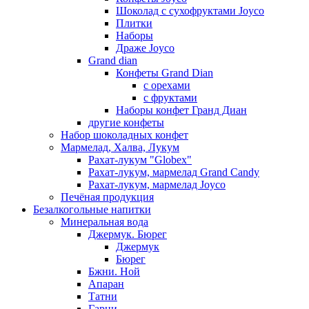
Шоколад с сухофруктами Joyco
Плитки
Наборы
Драже Joyco
Grand dian
Конфеты Grand Dian
с орехами
с фруктами
Наборы конфет Гранд Диан
другие конфеты
Набор шоколадных конфет
Мармелад, Халва, Лукум
Рахат-лукум "Globex"
Рахат-лукум, мармелад Grand Candy
Рахат-лукум, мармелад Joyco
Печёная продукция
Безалкогольные напитки
Минеральная вода
Джермук. Бюрег
Джермук
Бюрег
Бжни. Ной
Апаран
Татни
Гарни