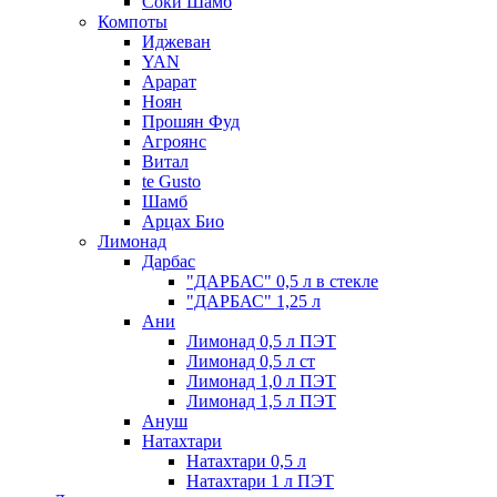
Соки Шамб
Компоты
Иджеван
YAN
Арарат
Ноян
Прошян Фуд
Агроянс
Витал
te Gusto
Шамб
Арцах Био
Лимонад
Дарбас
"ДАРБАС" 0,5 л в стекле
"ДАРБАС" 1,25 л
Ани
Лимонад 0,5 л ПЭТ
Лимонад 0,5 л ст
Лимонад 1,0 л ПЭТ
Лимонад 1,5 л ПЭТ
Ануш
Натахтари
Натахтари 0,5 л
Натахтари 1 л ПЭТ