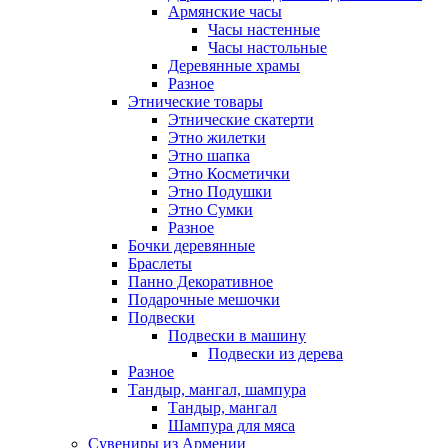
Армянские часы
Часы настенные
Часы настольные
Деревянные храмы
Разное
Этнические товары
Этнические скатерти
Этно жилетки
Этно шапка
Этно Косметички
Этно Подушки
Этно Сумки
Разное
Бочки деревянные
Браслеты
Панно Декоративное
Подарочные мешочки
Подвески
Подвески в машину
Подвески из дерева
Разное
Тандыр, мангал, шампура
Тандыр, мангал
Шампура для мяса
Сувениры из Армении