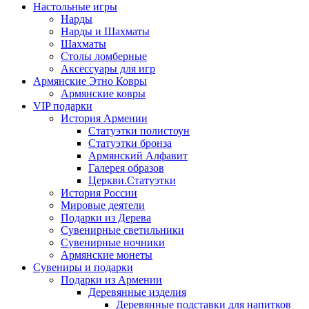
Настольные игры
Нарды
Нарды и Шахматы
Шахматы
Столы ломберные
Аксессуары для игр
Армянские Этно Ковры
Армянские ковры
VIP подарки
История Армении
Статуэтки полистоун
Статуэтки бронза
Армянский Алфавит
Галерея образов
Церкви.Статуэтки
История России
Мировые деятели
Подарки из Дерева
Сувенирные светильники
Сувенирные ночники
Армянские монеты
Сувениры и подарки
Подарки из Армении
Деревянные изделия
Деревянные подставки для напитков