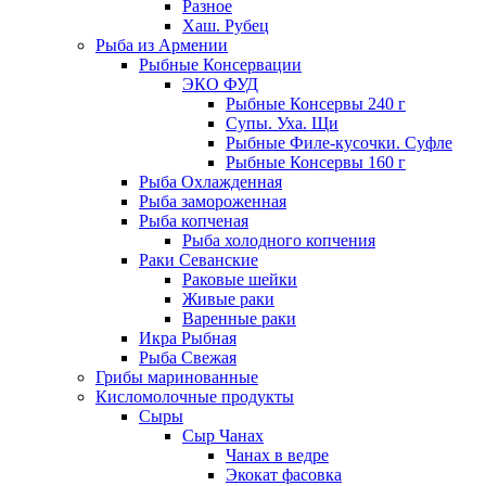
Разное
Хаш. Рубец
Рыба из Армении
Рыбные Консервации
ЭКО ФУД
Рыбные Консервы 240 г
Супы. Уха. Щи
Рыбные Филе-кусочки. Суфле
Рыбные Консервы 160 г
Рыба Охлажденная
Рыба замороженная
Рыба копченая
Рыба холодного копчения
Раки Севанские
Раковые шейки
Живые раки
Варенные раки
Икра Рыбная
Рыба Свежая
Грибы маринованные
Кисломолочные продукты
Сыры
Сыр Чанах
Чанах в ведре
Экокат фасовка