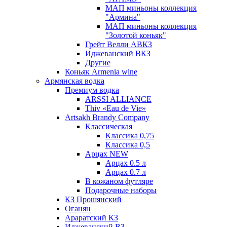
МАП миньоны коллекция
"Армина"
МАП миньоны коллекция
"Золотой коньяк"
Грейт Велли АВКЗ
Иджеванский ВКЗ
Другие
Коньяк Armenia wine
Армянская водка
Премиум водка
ARSSI ALLIANCE
Thiv «Eau de Vie»
Artsakh Brandy Company
Классическая
Классика 0,75
Классика 0,5
Арцах NEW
Арцах 0.5 л
Арцах 0.7 л
В кожаном футляре
Подарочные наборы
КЗ Прошянский
Оганян
Араратский КЗ
Иджеванский ВЗ