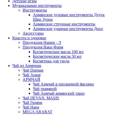
Детские игры
Музыкальные инструменты
Инструменты
Армянские духовые инструменты Дудук
Шви Зурна
Армянские струнные инструменты
Армянские ударные инструменты Доол
Аксессуары
Красота и здоровье
Продукция Нарин - Э
Продукция Ваки Фарм
Косметические масла 100 мл
Косметические масла 50 мл
Косметика для ухода
Чай из Армении
Чай Darman
Чай Ararat
АРМЧАЙ
Чай Армчай в прозрачной фасовке
Чай травяной
Чай Армчай армянский тараз
Чай IJEVAN. MASIS
Чай Гюмри
Чай Нане
MEGA ARARAT