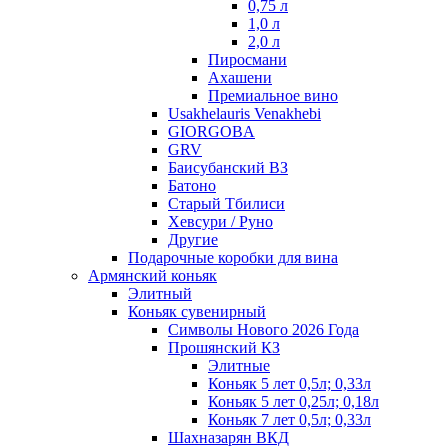
0,75 л
1,0 л
2,0 л
Пиросмани
Ахашени
Премиальное вино
Usakhelauris Venakhebi
GIORGOBA
GRV
Баисубанский ВЗ
Батоно
Старый Тбилиси
Хевсури / Руно
Другие
Подарочные коробки для вина
Армянский коньяк
Элитный
Коньяк сувенирный
Символы Нового 2026 Года
Прошянский КЗ
Элитные
Коньяк 5 лет 0,5л; 0,33л
Коньяк 5 лет 0,25л; 0,18л
Коньяк 7 лет 0,5л; 0,33л
Шахназарян ВКД