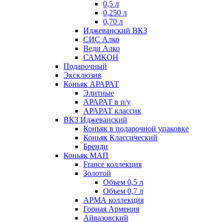
0,5 л
0,250 л
0,70 л
Иджеванский ВКЗ
СИС Алко
Веди Алко
САМКОН
Подарочный
Эксклюзив
Коньяк АРАРАТ
Элитные
АРАРАТ в п/у
АРАРАТ классик
ВКЗ Иджеванский
Коньяк в подарочной упаковке
Коньяк Классический
Бренди
Коньяк МАП
France коллекция
Золотой
Объем 0,5 л
Объем 0,7 л
АРМА коллекция
Горная Армения
Айвазовский