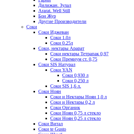
Дилижан. Зулал
Ararat. Well Still
Бон Жур
Другие Производители
Соки
Соки Иджеван
Соки 1.0л
Соки 0.25л
Соки, нектары Арарат
Соки нектары Тетрапак 0,97
Соки Премиум ст. 0,75
Соки SIS Натурал
Соки YAN
Соки 0,930 л
Соки 0,250 л
Соки SIS 1,6 л.
Соки Ноян
Соки и Нектары Ноян 1,0 л
Соки и Нектары 0,2 л
Соки Органик
Соки Ноян 0,75 л стекло
Соки Ноян 0,25 л стекло
Соки Витал
Соки te Gusto