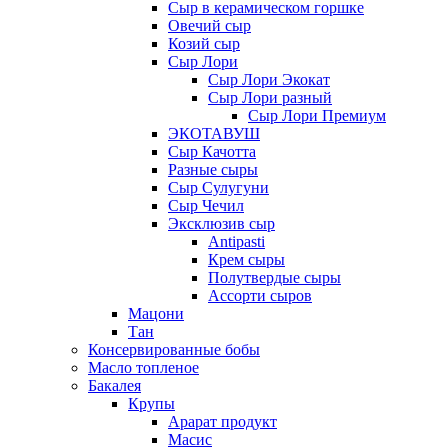
Сыр в керамическом горшке
Овечий сыр
Козий сыр
Сыр Лори
Сыр Лори Экокат
Сыр Лори разный
Сыр Лори Премиум
ЭКОТАВУШ
Сыр Качотта
Разные сыры
Сыр Сулугуни
Сыр Чечил
Эксклюзив сыр
Antipasti
Крем сыры
Полутвердые сыры
Ассорти сыров
Мацони
Тан
Консервированные бобы
Масло топленое
Бакалея
Крупы
Арарат продукт
Масис