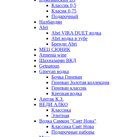
Классик 0,5
Класик 0,75
Подарочный
Налбандян
Abri
Abri VIRA DUET водка
Abri водка в тубе
Бренди Abri
МЕЦ СЮНИК
Armenia wine
Шахназарян ВКД
Getnatoun
Ginevan водка
Бочка Гиневан
Гиневан Золотая коллекция
Гиневан классик
Крепкая водка
Арегак К.З.
ВЕДИ АЛКО
Классика
Элитная
Водка Самкон "Саят Нова"
Классика Саят Нова
Подарочные наборы