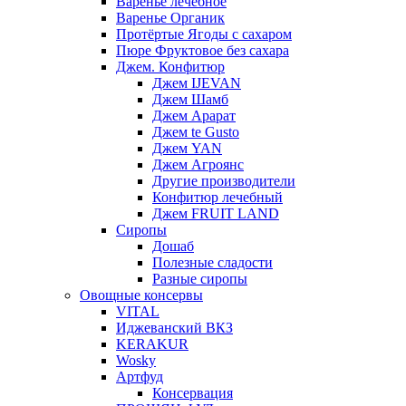
Варенье лечебное
Варенье Органик
Протёртые Ягоды с сахаром
Пюре Фруктовое без сахара
Джем. Конфитюр
Джем IJEVAN
Джем Шамб
Джем Арарат
Джем te Gusto
Джем YAN
Джем Агроянс
Другие производители
Конфитюр лечебный
Джем FRUIT LAND
Сиропы
Дошаб
Полезные сладости
Разные сиропы
Овощные консервы
VITAL
Иджеванский ВКЗ
KERAKUR
Wosky
Артфуд
Консервация