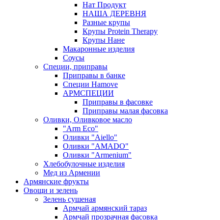
Нат Продукт
НАША ДЕРЕВНЯ
Разные крупы
Крупы Protein Therapy
Крупы Нане
Макаронные изделия
Соусы
Специи, приправы
Приправы в банке
Специи Hamove
АРМСПЕЦИИ
Приправы в фасовке
Приправы малая фасовка
Оливки, Оливковое масло
"Arm Eco"
Оливки "Aiello"
Оливки "AMADO"
Оливки "Armenium"
Хлебобулочные изделия
Мед из Армении
Армянские фрукты
Овощи и зелень
Зелень сушеная
Армчай армянский тараз
Армчай прозрачная фасовка