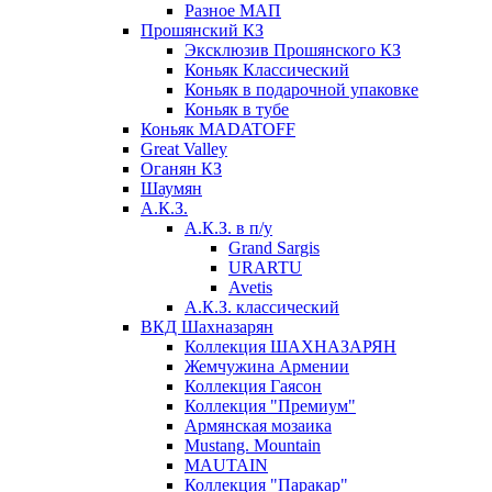
Разное МАП
Прошянский КЗ
Эксклюзив Прошянского КЗ
Коньяк Классический
Коньяк в подарочной упаковке
Коньяк в тубе
Коньяк MADATOFF
Great Valley
Оганян КЗ
Шаумян
А.К.З.
А.К.З. в п/у
Grand Sargis
URARTU
Avetis
А.К.З. классический
ВКД Шахназарян
Коллекция ШАХНАЗАРЯН
Жемчужина Армении
Коллекция Гаясон
Коллекция "Премиум"
Армянская мозаика
Mustang. Mountain
MAUTAIN
Коллекция "Паракар"