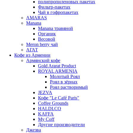
полипропиленовых пакетах
Фильтр-пакетах
Чай в гофропакетах
AMARAS
Manana
Manana травяной
Органик
Весовой
Meron berry чай
АГАТ
Кофе из Армении
Армянский кофе
Gold Ararat Product
ROYAL ARMENIA
Молотый Роял
Роял в зёрнах
Роял растворимый
JEZVA
Кофе "Le Café Paris"
Coffee Grounds
HALDI.CO
KAFFA
My Coff
Другие производители
Джезва