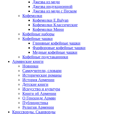
Джезва из меди
Джезва индукционной
Джезва из меди с Песком
Кофемолки
Кофемолки E.Balyan
Кофемолки Классические
Кофемолки Мини
Кофейные наборы
Кофейные чашки
Глиняные кофейные чашки
Фарфоровые кофейные чашки
Медные кофейные чашки
Кофейные подстаканники
Армянские книги
Новинки
Самоучители, словари
Исторические романы
История Армении
Детские книги
Иcкусство и культура
Книги об Армении
О Геноциде Армян
Публицистика
Религия Армении
Кроссворды. Сканворды