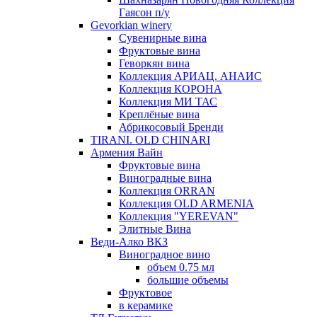
Гаясон п/у
Gevorkian winery
Сувенирные вина
Фруктовые вина
Геворкян вина
Коллекция АРИАЦ. АНАИС
Коллекция КОРОНА
Коллекция МИ ТАС
Креплёные вина
Абрикосовый Бренди
TIRANI. OLD CHINARI
Армения Вайн
Фруктовые вина
Виноградные вина
Коллекция ORRAN
Коллекция OLD ARMENIA
Коллекция "YEREVAN"
Элитные Вина
Веди-Алко ВКЗ
Виноградное вино
объем 0.75 мл
большие объемы
Фруктовое
в керамике