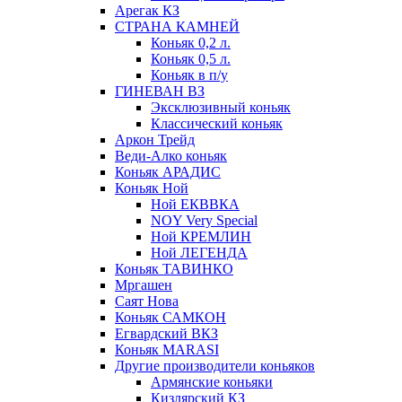
Арегак КЗ
СТРАНА КАМНЕЙ
Коньяк 0,2 л.
Коньяк 0,5 л.
Коньяк в п/у
ГИНЕВАН ВЗ
Эксклюзивный коньяк
Классический коньяк
Аркон Трейд
Веди-Алко коньяк
Коньяк АРАДИС
Коньяк Ной
Ной ЕКВВКА
NOY Very Special
Ной КРЕМЛИН
Ной ЛЕГЕНДА
Коньяк ТАВИНКО
Мргашен
Саят Нова
Коньяк САМКОН
Егвардский ВКЗ
Коньяк MARASI
Другие производители коньяков
Армянские коньяки
Кизлярский КЗ