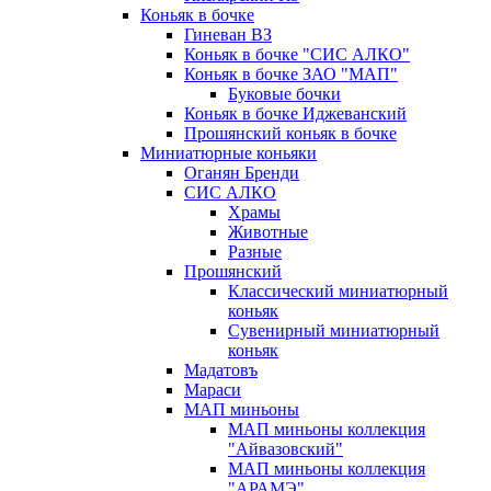
Коньяк в бочке
Гиневан ВЗ
Коньяк в бочке "СИС АЛКО"
Коньяк в бочке ЗАО "МАП"
Буковые бочки
Коньяк в бочке Иджеванский
Прошянский коньяк в бочке
Миниатюрные коньяки
Оганян Бренди
СИС АЛКО
Храмы
Животные
Разные
Прошянский
Классический миниатюрный
коньяк
Сувенирный миниатюрный
коньяк
Мадатовъ
Мараси
МАП миньоны
МАП миньоны коллекция
"Айвазовский"
МАП миньоны коллекция
"АРАМЭ"