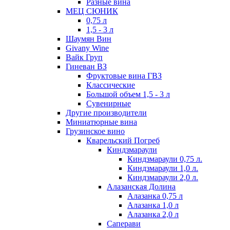
Разные вина
МЕЦ СЮНИК
0,75 л
1,5 - 3 л
Шаумян Вин
Givany Wine
Вайк Груп
Гиневан ВЗ
Фруктовые вина ГВЗ
Классические
Большой объем 1,5 - 3 л
Сувенирные
Другие производители
Миниатюрные вина
Грузинское вино
Кварельский Погреб
Киндзмараули
Киндзмараули 0,75 л.
Киндзмараули 1,0 л.
Киндзмараули 2,0 л.
Алазанская Долина
Алазанка 0,75 л
Алазанка 1,0 л
Алазанка 2,0 л
Саперави