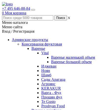
+7 495 646-88-84
0
Моя корзина
x
Меню каталога
Меню сайта
Вход / Регистрация
Армянские продукты
Консервация фруктовая
Варенье
Vital
Варенье маленький объем
Варенье большой объем
Иджеван
Ноян
Шамб
Сады Арагаца
Агроянс
KERAKUR
Варга - Фуд
Прошян фуд
Te Gusto
Proshyan Food