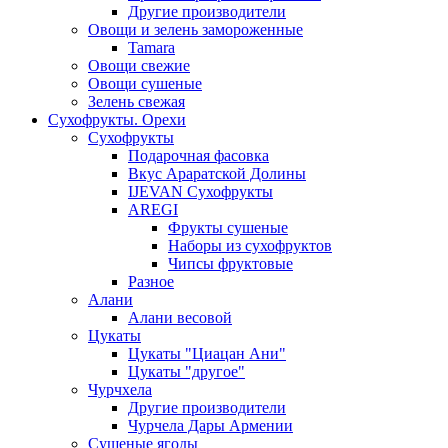
Другие производители
Овощи и зелень замороженные
Tamara
Овощи свежие
Овощи сушеные
Зелень свежая
Сухофрукты. Орехи
Сухофрукты
Подарочная фасовка
Вкус Араратской Долины
IJEVAN Сухофрукты
AREGI
Фрукты сушеные
Наборы из сухофруктов
Чипсы фруктовые
Разное
Алани
Алани весовой
Цукаты
Цукаты "Циацан Ани"
Цукаты "другое"
Чурчхела
Другие производители
Чурчела Дары Армении
Сушеные ягоды