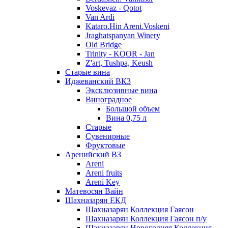
Voskevaz - Qotot
Van Ardi
Kataro.Hin Areni.Voskeni
Jraghatspanyan Winery
Old Bridge
Trinity - KOOR - Jan
Z'art, Tushpa, Keush
Старые вина
Иджеванский ВК3
Эксклюзивные вина
Виноградное
Большой объем
Вина 0,75 л
Старые
Сувенирные
Фруктовые
Аренийский ВЗ
Areni
Areni fruits
Areni Key
Матевосян Вайн
Шахназарян ЕКД
Шахназарян Коллекция Гаясон
Шахназарян Коллекция Гаясон п/у
Шахназарян Новогодняя Коллекция