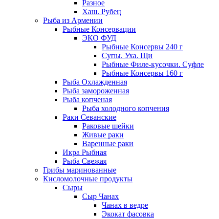
Разное
Хаш. Рубец
Рыба из Армении
Рыбные Консервации
ЭКО ФУД
Рыбные Консервы 240 г
Супы. Уха. Щи
Рыбные Филе-кусочки. Суфле
Рыбные Консервы 160 г
Рыба Охлажденная
Рыба замороженная
Рыба копченая
Рыба холодного копчения
Раки Севанские
Раковые шейки
Живые раки
Варенные раки
Икра Рыбная
Рыба Свежая
Грибы маринованные
Кисломолочные продукты
Сыры
Сыр Чанах
Чанах в ведре
Экокат фасовка