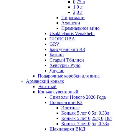
0,75 л
1,0 л
2,0 л
Пиросмани
Ахашени
Премиальное вино
Usakhelauris Venakhebi
GIORGOBA
GRV
Баисубанский ВЗ
Батоно
Старый Тбилиси
Хевсури / Руно
Другие
Подарочные коробки для вина
Армянский коньяк
Элитный
Коньяк сувенирный
Символы Нового 2026 Года
Прошянский КЗ
Элитные
Коньяк 5 лет 0,5л; 0,33л
Коньяк 5 лет 0,25л; 0,18л
Коньяк 7 лет 0,5л; 0,33л
Шахназарян ВКД