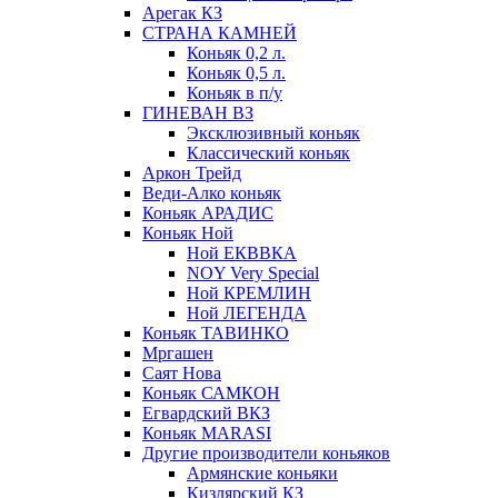
Арегак КЗ
СТРАНА КАМНЕЙ
Коньяк 0,2 л.
Коньяк 0,5 л.
Коньяк в п/у
ГИНЕВАН ВЗ
Эксклюзивный коньяк
Классический коньяк
Аркон Трейд
Веди-Алко коньяк
Коньяк АРАДИС
Коньяк Ной
Ной ЕКВВКА
NOY Very Special
Ной КРЕМЛИН
Ной ЛЕГЕНДА
Коньяк ТАВИНКО
Мргашен
Саят Нова
Коньяк САМКОН
Егвардский ВКЗ
Коньяк MARASI
Другие производители коньяков
Армянские коньяки
Кизлярский КЗ