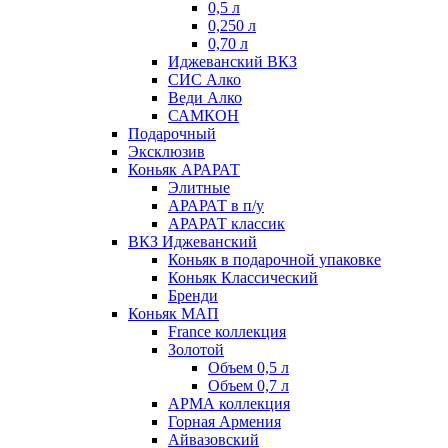
0,5 л
0,250 л
0,70 л
Иджеванский ВКЗ
СИС Алко
Веди Алко
САМКОН
Подарочный
Эксклюзив
Коньяк АРАРАТ
Элитные
АРАРАТ в п/у
АРАРАТ классик
ВКЗ Иджеванский
Коньяк в подарочной упаковке
Коньяк Классический
Бренди
Коньяк МАП
France коллекция
Золотой
Объем 0,5 л
Объем 0,7 л
АРМА коллекция
Горная Армения
Айвазовский