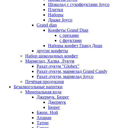
Шоколад с сухофруктами Joyco
Плитки
Наборы
Драже Joyco
Grand dian
Конфеты Grand Dian
с орехами
с фруктами
Наборы конфет Гранд Диан
другие конфеты
Набор шоколадных конфет
Мармелад, Халва, Лукум
Рахат-лукум "Globex"
Рахат-лукум, мармелад Grand Candy
Рахат-лукум, мармелад Joyco
Печёная продукция
Безалкогольные напитки
Минеральная вода
Джермук. Бюрег
Джермук
Бюрег
Бжни. Ной
Апаран
Татни
Гарни