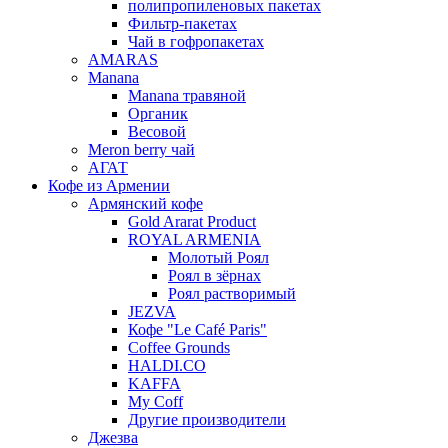
полипропиленовых пакетах
Фильтр-пакетах
Чай в гофропакетах
AMARAS
Manana
Manana травяной
Органик
Весовой
Meron berry чай
АГАТ
Кофе из Армении
Армянский кофе
Gold Ararat Product
ROYAL ARMENIA
Молотый Роял
Роял в зёрнах
Роял растворимый
JEZVA
Кофе "Le Café Paris"
Coffee Grounds
HALDI.CO
KAFFA
My Coff
Другие производители
Джезва