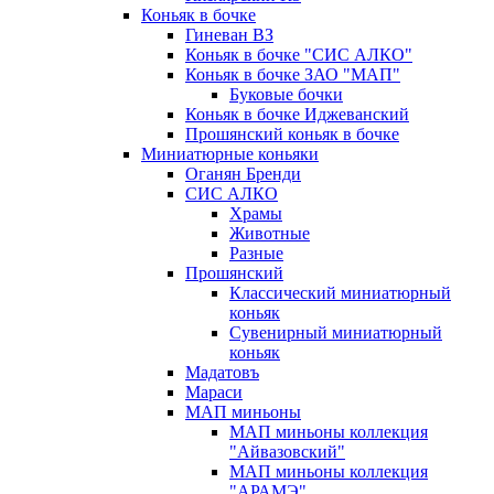
Коньяк в бочке
Гиневан ВЗ
Коньяк в бочке "СИС АЛКО"
Коньяк в бочке ЗАО "МАП"
Буковые бочки
Коньяк в бочке Иджеванский
Прошянский коньяк в бочке
Миниатюрные коньяки
Оганян Бренди
СИС АЛКО
Храмы
Животные
Разные
Прошянский
Классический миниатюрный
коньяк
Сувенирный миниатюрный
коньяк
Мадатовъ
Мараси
МАП миньоны
МАП миньоны коллекция
"Айвазовский"
МАП миньоны коллекция
"АРАМЭ"