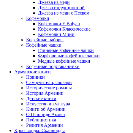
Джезва из меди
Джезва индукционной
Джезва из меди с Песком
Кофемолки
Кофемолки E.Balyan
Кофемолки Классические
Кофемолки Мини
Кофейные наборы
Кофейные чашки
Глиняные кофейные чашки
Фарфоровые кофейные чашки
Медные кофейные чашки
Кофейные подстаканники
Армянские книги
Новинки
Самоучители, словари
Исторические романы
История Армении
Детские книги
Иcкусство и культура
Книги об Армении
О Геноциде Армян
Публицистика
Религия Армении
Кроссворды. Сканворды