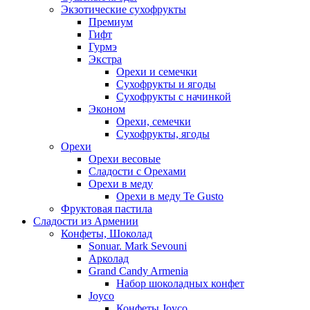
Экзотические сухофрукты
Премиум
Гифт
Гурмэ
Экстра
Орехи и семечки
Сухофрукты и ягоды
Сухофрукты с начинкой
Эконом
Орехи, семечки
Сухофрукты, ягоды
Орехи
Орехи весовые
Сладости с Орехами
Орехи в меду
Орехи в меду Te Gusto
Фруктовая пастила
Сладости из Армении
Конфеты, Шоколад
Sonuar. Mark Sevouni
Арколад
Grand Candy Armenia
Набор шоколадных конфет
Joyco
Конфеты Joyco