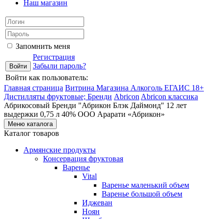
Наш магазин
Запомнить меня
Регистрация
Забыли пароль?
Войти как пользователь:
Главная страница
Витрина Магазина Алкоголь ЕГАИС 18+
Дистилляты фруктовые; Бренди
Abricon
Abricon классика
Абрикосовый Бренди "Абрикон Блэк Даймонд" 12 лет
выдержки 0,75 л 40% ООО Арарати «Абрикон»
Меню каталога
Каталог товаров
Армянские продукты
Консервация фруктовая
Варенье
Vital
Варенье маленький объем
Варенье большой объем
Иджеван
Ноян