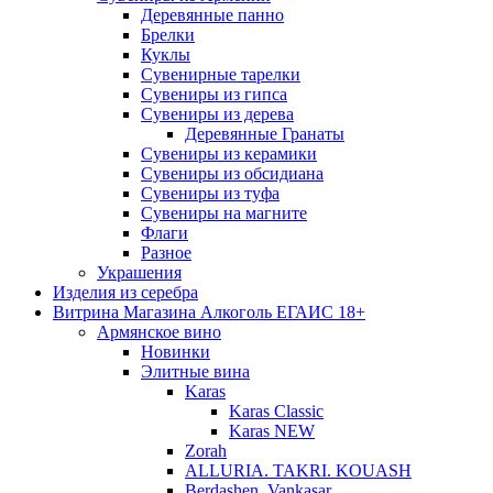
Деревянные панно
Брелки
Куклы
Сувенирные тарелки
Сувениры из гипса
Сувениры из дерева
Деревянные Гранаты
Сувениры из керамики
Сувениры из обсидиана
Сувениры из туфа
Сувениры на магните
Флаги
Разное
Украшения
Изделия из серебра
Витрина Магазина Алкоголь ЕГАИС 18+
Армянское вино
Новинки
Элитные вина
Karas
Karas Classic
Karas NEW
Zorah
ALLURIA. TAKRI. KOUASH
Berdashen. Vankasar