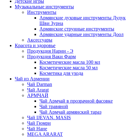
Детские игры
Музыкальные инструменты
Инструменты
Армянские духовые инструменты Дудук
Шви Зурна
Армянские струнные инструменты
Армянские ударные инструменты Доол
Аксессуары
Красота и здоровье
Продукция Нарин - Э
Продукция Ваки Фарм
Косметические масла 100 мл
Косметические масла 50 мл
Косметика для ухода
Чай из Армении
Чай Darman
Чай Ararat
АРМЧАЙ
Чай Армчай в прозрачной фасовке
Чай травяной
Чай Армчай армянский тараз
Чай IJEVAN. MASIS
Чай Гюмри
Чай Нане
MEGA ARARAT