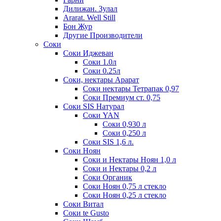
Дилижан. Зулал
Ararat. Well Still
Бон Жур
Другие Производители
Соки
Соки Иджеван
Соки 1.0л
Соки 0.25л
Соки, нектары Арарат
Соки нектары Тетрапак 0,97
Соки Премиум ст. 0,75
Соки SIS Натурал
Соки YAN
Соки 0,930 л
Соки 0,250 л
Соки SIS 1,6 л.
Соки Ноян
Соки и Нектары Ноян 1,0 л
Соки и Нектары 0,2 л
Соки Органик
Соки Ноян 0,75 л стекло
Соки Ноян 0,25 л стекло
Соки Витал
Соки te Gusto