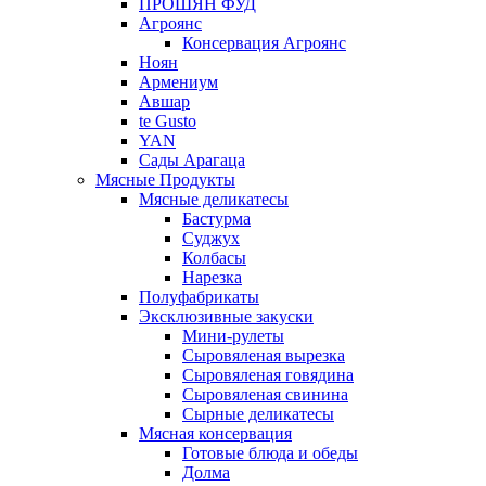
ПРОШЯН ФУД
Агроянс
Консервация Агроянс
Ноян
Армениум
Авшар
te Gusto
YAN
Сады Арагаца
Мясные Продукты
Мясные деликатесы
Бастурма
Суджух
Колбасы
Нарезка
Полуфабрикаты
Эксклюзивные закуски
Мини-рулеты
Сыровяленая вырезка
Сыровяленая говядина
Сыровяленая свинина
Сырные деликатесы
Мясная консервация
Готовые блюда и обеды
Долма