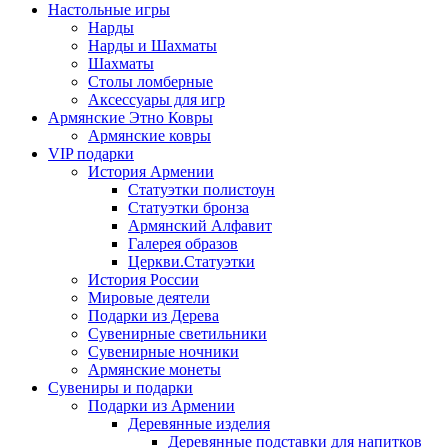
Настольные игры
Нарды
Нарды и Шахматы
Шахматы
Столы ломберные
Аксессуары для игр
Армянские Этно Ковры
Армянские ковры
VIP подарки
История Армении
Статуэтки полистоун
Статуэтки бронза
Армянский Алфавит
Галерея образов
Церкви.Статуэтки
История России
Мировые деятели
Подарки из Дерева
Сувенирные светильники
Сувенирные ночники
Армянские монеты
Сувениры и подарки
Подарки из Армении
Деревянные изделия
Деревянные подставки для напитков