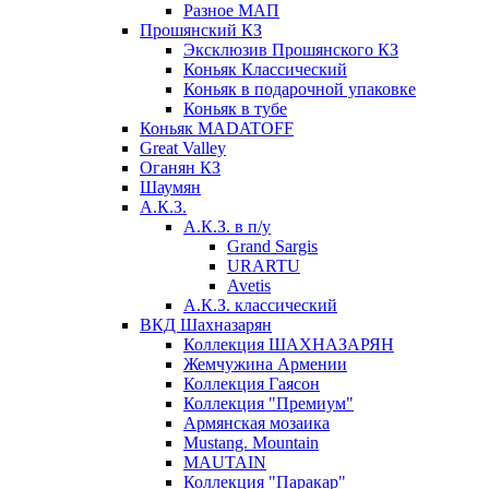
Разное МАП
Прошянский КЗ
Эксклюзив Прошянского КЗ
Коньяк Классический
Коньяк в подарочной упаковке
Коньяк в тубе
Коньяк MADATOFF
Great Valley
Оганян КЗ
Шаумян
А.К.З.
А.К.З. в п/у
Grand Sargis
URARTU
Avetis
А.К.З. классический
ВКД Шахназарян
Коллекция ШАХНАЗАРЯН
Жемчужина Армении
Коллекция Гаясон
Коллекция "Премиум"
Армянская мозаика
Mustang. Mountain
MAUTAIN
Коллекция "Паракар"