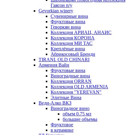
Гаясон п/у
Gevorkian winery
Сувенирные вина
Фруктовые вина
Геворкян вина
Коллекция АРИАЦ. АНАИС
Коллекция КОРОНА
Коллекция МИ ТАС
Креплёные вина
Абрикосовый Бренди
TIRANI. OLD CHINARI
Армения Вайн
Фруктовые вина
Виноградные вина
Коллекция ORRAN
Коллекция OLD ARMENIA
Коллекция "YEREVAN"
Элитные Вина
Веди-Алко ВКЗ
Виноградное вино
объем 0.75 мл
большие объемы
Фруктовое
в керамике