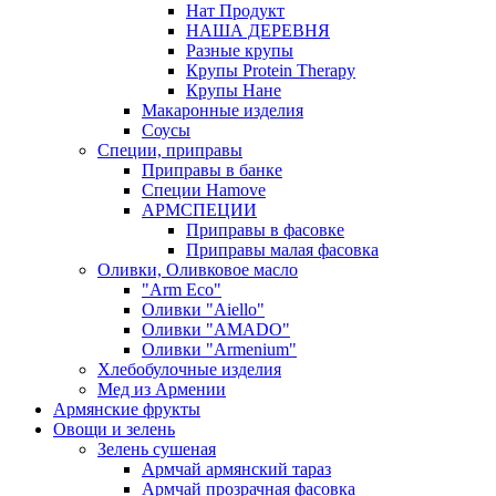
Нат Продукт
НАША ДЕРЕВНЯ
Разные крупы
Крупы Protein Therapy
Крупы Нане
Макаронные изделия
Соусы
Специи, приправы
Приправы в банке
Специи Hamove
АРМСПЕЦИИ
Приправы в фасовке
Приправы малая фасовка
Оливки, Оливковое масло
"Arm Eco"
Оливки "Aiello"
Оливки "AMADO"
Оливки "Armenium"
Хлебобулочные изделия
Мед из Армении
Армянские фрукты
Овощи и зелень
Зелень сушеная
Армчай армянский тараз
Армчай прозрачная фасовка