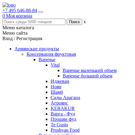
+7 495 646-88-84
0
Моя корзина
x
Меню каталога
Меню сайта
Вход / Регистрация
Армянские продукты
Консервация фруктовая
Варенье
Vital
Варенье маленький объем
Варенье большой объем
Иджеван
Ноян
Шамб
Сады Арагаца
Агроянс
KERAKUR
Варга - Фуд
Прошян фуд
Te Gusto
Proshyan Food