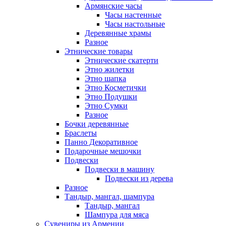
Армянские часы
Часы настенные
Часы настольные
Деревянные храмы
Разное
Этнические товары
Этнические скатерти
Этно жилетки
Этно шапка
Этно Косметички
Этно Подушки
Этно Сумки
Разное
Бочки деревянные
Браслеты
Панно Декоративное
Подарочные мешочки
Подвески
Подвески в машину
Подвески из дерева
Разное
Тандыр, мангал, шампура
Тандыр, мангал
Шампура для мяса
Сувениры из Армении