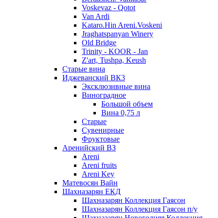
Voskevaz - Qotot
Van Ardi
Kataro.Hin Areni.Voskeni
Jraghatspanyan Winery
Old Bridge
Trinity - KOOR - Jan
Z'art, Tushpa, Keush
Старые вина
Иджеванский ВК3
Эксклюзивные вина
Виноградное
Большой объем
Вина 0,75 л
Старые
Сувенирные
Фруктовые
Аренийский ВЗ
Areni
Areni fruits
Areni Key
Матевосян Вайн
Шахназарян ЕКД
Шахназарян Коллекция Гаясон
Шахназарян Коллекция Гаясон п/у
Шахназарян Новогодняя Коллекция