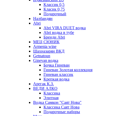
Классик 0,5
Класик 0,75
Подарочный
Налбандян
Abri
Abri VIRA DUET водка
Abri водка в тубе
Бренди Abri
МЕЦ СЮНИК
Armenia wine
Шахназарян ВКД
Getnatoun
Ginevan водка
Бочка Гиневан
Гиневан Золотая коллекция
Гиневан классик
Крепкая водка
Арегак К.З.
ВЕДИ АЛКО
Классика
Элитная
Водка Самкон "Саят Нова"
Классика Саят Нова
Подарочные наборы