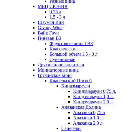
Разные вина
МЕЦ СЮНИК
0,75 л
1,5 - 3 л
Шаумян Вин
Givany Wine
Вайк Груп
Гиневан ВЗ
Фруктовые вина ГВЗ
Классические
Большой объем 1,5 - 3 л
Сувенирные
Другие производители
Миниатюрные вина
Грузинское вино
Кварельский Погреб
Киндзмараули
Киндзмараули 0,75 л.
Киндзмараули 1,0 л.
Киндзмараули 2,0 л.
Алазанская Долина
Алазанка 0,75 л
Алазанка 1,0 л
Алазанка 2,0 л
Саперави