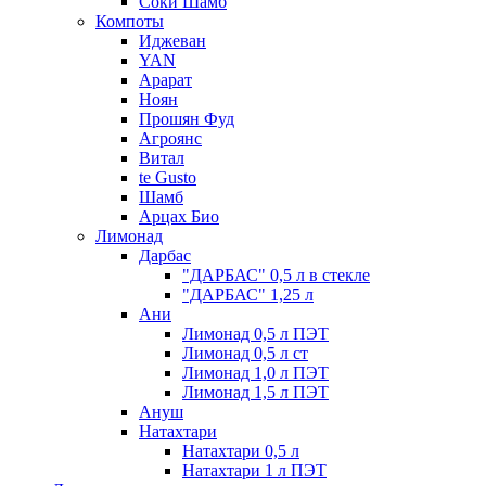
Соки Шамб
Компоты
Иджеван
YAN
Арарат
Ноян
Прошян Фуд
Агроянс
Витал
te Gusto
Шамб
Арцах Био
Лимонад
Дарбас
"ДАРБАС" 0,5 л в стекле
"ДАРБАС" 1,25 л
Ани
Лимонад 0,5 л ПЭТ
Лимонад 0,5 л ст
Лимонад 1,0 л ПЭТ
Лимонад 1,5 л ПЭТ
Ануш
Натахтари
Натахтари 0,5 л
Натахтари 1 л ПЭТ