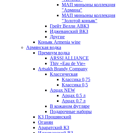
МАП миньоны коллекция
"Армина"
МАП миньоны коллекция
"Золотой коньяк"
Грейт Велли АВКЗ
Иджеванский ВКЗ
Другие
Коньяк Armenia wine
Армянская водка
Премиум водка
ARSSI ALLIANCE
Thiv «Eau de Vie»
Artsakh Brandy Company
Классическая
Классика 0,75
Классика 0,5
Арцах NEW
Арцах 0.5 л
Арцах 0.7 л
В кожаном футляре
Подарочные наборы
КЗ Прошянский
Оганян
Араратский КЗ
Иджеванский ВЗ