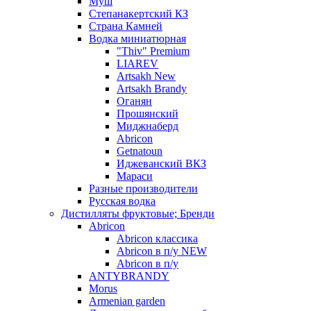
Муш
Степанакертский КЗ
Страна Камней
Водка миниатюрная
"Thiv" Premium
LIAREV
Artsakh New
Artsakh Brandy
Оганян
Прошянский
Миджнаберд
Abricon
Getnatoun
Иджеванский ВКЗ
Мараси
Разные производители
Русская водка
Дистилляты фруктовые; Бренди
Abricon
Abricon классика
Abricon в п/у NEW
Abricon в п/у
ANTYBRANDY
Morus
Armenian garden