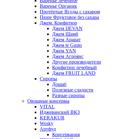
Варенье лечебное
Варенье Органик
Протёртые Ягоды с сахаром
Пюре Фруктовое без сахара
Джем. Конфитюр
Джем IJEVAN
Джем Шамб
Джем Арарат
Джем te Gusto
Джем YAN
Джем Агроянс
Другие производители
Конфитюр лечебный
Джем FRUIT LAND
Сиропы
Дошаб
Полезные сладости
Разные сиропы
Овощные консервы
VITAL
Иджеванский ВКЗ
KERAKUR
Wosky
Артфуд
Консервация