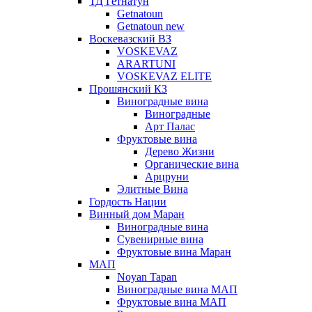
ТД Гетнатун
Getnatoun
Getnatoun new
Воскевазский ВЗ
VOSKEVAZ
ARARTUNI
VOSKEVAZ ELITE
Прошянский КЗ
Виноградные вина
Виноградные
Арт Палас
Фруктовые вина
Дерево Жизни
Органические вина
Арцруни
Элитные Вина
Гордость Нации
Винный дом Маран
Виноградные вина
Сувенирные вина
Фруктовые вина Маран
МАП
Noyan Tapan
Виноградные вина МАП
Фруктовые вина МАП