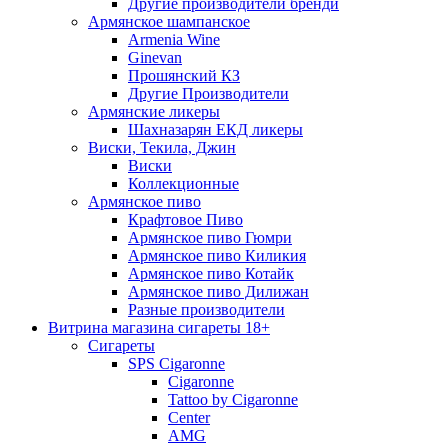
Другие производители бренди
Армянское шампанское
Armenia Wine
Ginevan
Прошянский КЗ
Другие Производители
Армянские ликеры
Шахназарян ЕКД ликеры
Виски, Текила, Джин
Виски
Коллекционные
Армянское пиво
Крафтовое Пиво
Армянское пиво Гюмри
Армянское пиво Киликия
Армянское пиво Котайк
Армянское пиво Дилижан
Разные производители
Витрина магазина сигареты 18+
Cигареты
SPS Cigaronne
Сigaronne
Tattoo by Cigaronne
Center
AMG