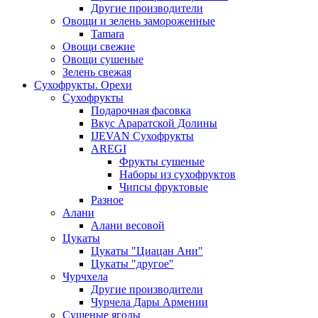
Другие производители
Овощи и зелень замороженные
Tamara
Овощи свежие
Овощи сушеные
Зелень свежая
Сухофрукты. Орехи
Сухофрукты
Подарочная фасовка
Вкус Араратской Долины
IJEVAN Сухофрукты
AREGI
Фрукты сушеные
Наборы из сухофруктов
Чипсы фруктовые
Разное
Алани
Алани весовой
Цукаты
Цукаты "Циацан Ани"
Цукаты "другое"
Чурчхела
Другие производители
Чурчела Дары Армении
Сушеные ягоды