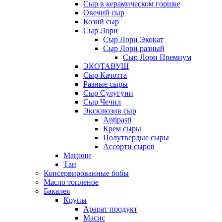
Сыр в керамическом горшке
Овечий сыр
Козий сыр
Сыр Лори
Сыр Лори Экокат
Сыр Лори разный
Сыр Лори Премиум
ЭКОТАВУШ
Сыр Качотта
Разные сыры
Сыр Сулугуни
Сыр Чечил
Эксклюзив сыр
Antipasti
Крем сыры
Полутвердые сыры
Ассорти сыров
Мацони
Тан
Консервированные бобы
Масло топленое
Бакалея
Крупы
Арарат продукт
Масис