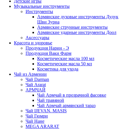
Детские игры
Музыкальные инструменты
Инструменты
Армянские духовые инструменты Дудук
Шви Зурна
Армянские струнные инструменты
Армянские ударные инструменты Доол
Аксессуары
Красота и здоровье
Продукция Нарин - Э
Продукция Ваки Фарм
Косметические масла 100 мл
Косметические масла 50 мл
Косметика для ухода
Чай из Армении
Чай Darman
Чай Ararat
АРМЧАЙ
Чай Армчай в прозрачной фасовке
Чай травяной
Чай Армчай армянский тараз
Чай IJEVAN. MASIS
Чай Гюмри
Чай Нане
MEGA ARARAT