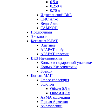
0,5 л
0,250 л
0,70 л
Иджеванский ВКЗ
СИС Алко
Веди Алко
САМКОН
Подарочный
Эксклюзив
Коньяк АРАРАТ
Элитные
АРАРАТ в п/у
АРАРАТ классик
ВКЗ Иджеванский
Коньяк в подарочной упаковке
Коньяк Классический
Бренди
Коньяк МАП
France коллекция
Золотой
Объем 0,5 л
Объем 0,7 л
АРМА коллекция
Горная Армения
Айвазовский