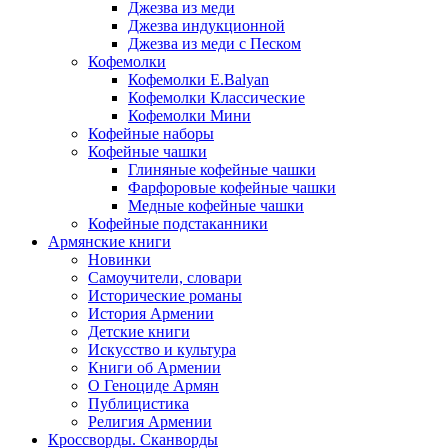
Джезва из меди
Джезва индукционной
Джезва из меди с Песком
Кофемолки
Кофемолки E.Balyan
Кофемолки Классические
Кофемолки Мини
Кофейные наборы
Кофейные чашки
Глиняные кофейные чашки
Фарфоровые кофейные чашки
Медные кофейные чашки
Кофейные подстаканники
Армянские книги
Новинки
Самоучители, словари
Исторические романы
История Армении
Детские книги
Иcкусство и культура
Книги об Армении
О Геноциде Армян
Публицистика
Религия Армении
Кроссворды. Сканворды