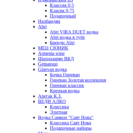
Классик 0,5
Класик 0,75
Подарочный
Налбандян
Abri
Abri VIRA DUET водка
Abri водка в тубе
Бренди Abri
МЕЦ СЮНИК
Armenia wine
Шахназарян ВКД
Getnatoun
Ginevan водка
Бочка Гиневан
Гиневан Золотая коллекция
Гиневан классик
Крепкая водка
Арегак К.З.
ВЕДИ АЛКО
Классика
Элитная
Водка Самкон "Саят Нова"
Классика Саят Нова
Подарочные наборы