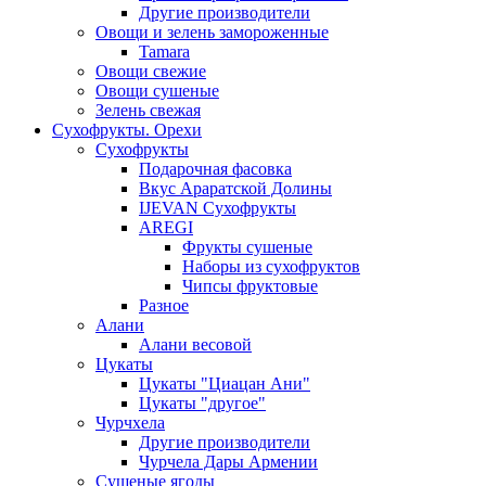
Другие производители
Овощи и зелень замороженные
Tamara
Овощи свежие
Овощи сушеные
Зелень свежая
Сухофрукты. Орехи
Сухофрукты
Подарочная фасовка
Вкус Араратской Долины
IJEVAN Сухофрукты
AREGI
Фрукты сушеные
Наборы из сухофруктов
Чипсы фруктовые
Разное
Алани
Алани весовой
Цукаты
Цукаты "Циацан Ани"
Цукаты "другое"
Чурчхела
Другие производители
Чурчела Дары Армении
Сушеные ягоды