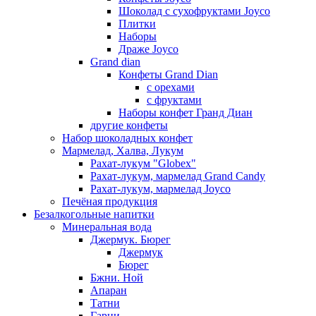
Шоколад с сухофруктами Joyco
Плитки
Наборы
Драже Joyco
Grand dian
Конфеты Grand Dian
с орехами
с фруктами
Наборы конфет Гранд Диан
другие конфеты
Набор шоколадных конфет
Мармелад, Халва, Лукум
Рахат-лукум "Globex"
Рахат-лукум, мармелад Grand Candy
Рахат-лукум, мармелад Joyco
Печёная продукция
Безалкогольные напитки
Минеральная вода
Джермук. Бюрег
Джермук
Бюрег
Бжни. Ной
Апаран
Татни
Гарни