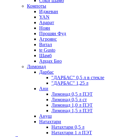
Соки Шамб
Компоты
Иджеван
YAN
Арарат
Ноян
Прошян Фуд
Агроянс
Витал
te Gusto
Шамб
Арцах Био
Лимонад
Дарбас
"ДАРБАС" 0,5 л в стекле
"ДАРБАС" 1,25 л
Ани
Лимонад 0,5 л ПЭТ
Лимонад 0,5 л ст
Лимонад 1,0 л ПЭТ
Лимонад 1,5 л ПЭТ
Ануш
Натахтари
Натахтари 0,5 л
Натахтари 1 л ПЭТ