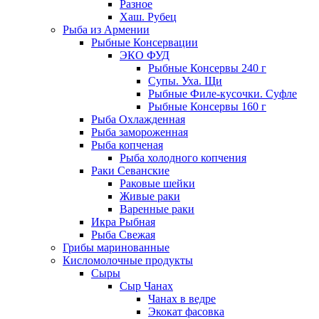
Разное
Хаш. Рубец
Рыба из Армении
Рыбные Консервации
ЭКО ФУД
Рыбные Консервы 240 г
Супы. Уха. Щи
Рыбные Филе-кусочки. Суфле
Рыбные Консервы 160 г
Рыба Охлажденная
Рыба замороженная
Рыба копченая
Рыба холодного копчения
Раки Севанские
Раковые шейки
Живые раки
Варенные раки
Икра Рыбная
Рыба Свежая
Грибы маринованные
Кисломолочные продукты
Сыры
Сыр Чанах
Чанах в ведре
Экокат фасовка