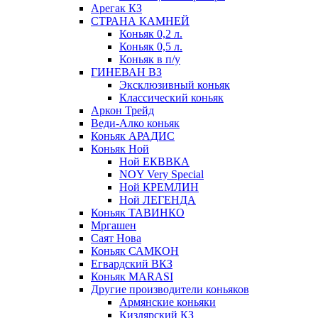
Арегак КЗ
СТРАНА КАМНЕЙ
Коньяк 0,2 л.
Коньяк 0,5 л.
Коньяк в п/у
ГИНЕВАН ВЗ
Эксклюзивный коньяк
Классический коньяк
Аркон Трейд
Веди-Алко коньяк
Коньяк АРАДИС
Коньяк Ной
Ной ЕКВВКА
NOY Very Special
Ной КРЕМЛИН
Ной ЛЕГЕНДА
Коньяк ТАВИНКО
Мргашен
Саят Нова
Коньяк САМКОН
Егвардский ВКЗ
Коньяк MARASI
Другие производители коньяков
Армянские коньяки
Кизлярский КЗ