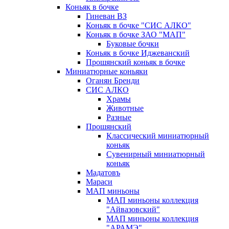
Коньяк в бочке
Гиневан ВЗ
Коньяк в бочке "СИС АЛКО"
Коньяк в бочке ЗАО "МАП"
Буковые бочки
Коньяк в бочке Иджеванский
Прошянский коньяк в бочке
Миниатюрные коньяки
Оганян Бренди
СИС АЛКО
Храмы
Животные
Разные
Прошянский
Классический миниатюрный
коньяк
Сувенирный миниатюрный
коньяк
Мадатовъ
Мараси
МАП миньоны
МАП миньоны коллекция
"Айвазовский"
МАП миньоны коллекция
"АРАМЭ"