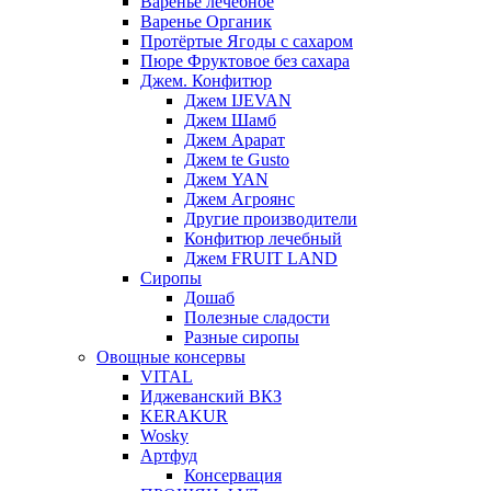
Варенье лечебное
Варенье Органик
Протёртые Ягоды с сахаром
Пюре Фруктовое без сахара
Джем. Конфитюр
Джем IJEVAN
Джем Шамб
Джем Арарат
Джем te Gusto
Джем YAN
Джем Агроянс
Другие производители
Конфитюр лечебный
Джем FRUIT LAND
Сиропы
Дошаб
Полезные сладости
Разные сиропы
Овощные консервы
VITAL
Иджеванский ВКЗ
KERAKUR
Wosky
Артфуд
Консервация