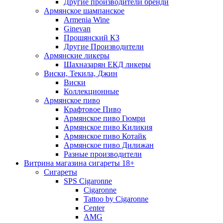
Другие производители бренди
Армянское шампанское
Armenia Wine
Ginevan
Прошянский КЗ
Другие Производители
Армянские ликеры
Шахназарян ЕКД ликеры
Виски, Текила, Джин
Виски
Коллекционные
Армянское пиво
Крафтовое Пиво
Армянское пиво Гюмри
Армянское пиво Киликия
Армянское пиво Котайк
Армянское пиво Дилижан
Разные производители
Витрина магазина сигареты 18+
Cигареты
SPS Cigaronne
Сigaronne
Tattoo by Cigaronne
Center
AMG