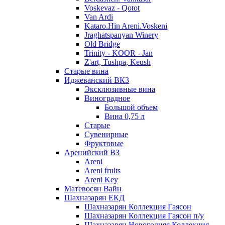
Voskevaz - Qotot
Van Ardi
Kataro.Hin Areni.Voskeni
Jraghatspanyan Winery
Old Bridge
Trinity - KOOR - Jan
Z'art, Tushpa, Keush
Старые вина
Иджеванский ВК3
Эксклюзивные вина
Виноградное
Большой объем
Вина 0,75 л
Старые
Сувенирные
Фруктовые
Аренийский ВЗ
Areni
Areni fruits
Areni Key
Матевосян Вайн
Шахназарян ЕКД
Шахназарян Коллекция Гаясон
Шахназарян Коллекция Гаясон п/у
Шахназарян Новогодняя Коллекция