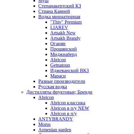
Муш
Степанакертский КЗ
Страна Камней
Водка миниатюрная
"Thiv" Premium
LIAREV
Artsakh New
Artsakh Brandy
Оганян
Прошянский
Миджнаберд
Abricon
Getnatoun
Иджеванский ВКЗ
Мараси
Разные производители
Русская водка
Дистилляты фруктовые; Бренди
Abricon
Abricon классика
Abricon в п/у NEW
Abricon в п/у
ANTYBRANDY
Morus
Armenian garden