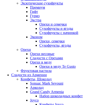
Экзотические сухофрукты
Премиум
Гифт
Гурмэ
Экстра
Орехи и семечки
Сухофрукты и ягоды
Сухофрукты с начинкой
Эконом
Орехи, семечки
Сухофрукты, ягоды
Орехи
Орехи весовые
Сладости с Орехами
Орехи в меду
Орехи в меду Te Gusto
Фруктовая пастила
Сладости из Армении
Конфеты, Шоколад
Sonuar. Mark Sevouni
Арколад
Grand Candy Armenia
Набор шоколадных конфет
Joyco
Конфеты Joyco