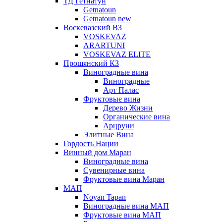
ТД Гетнатун
Getnatoun
Getnatoun new
Воскевазский ВЗ
VOSKEVAZ
ARARTUNI
VOSKEVAZ ELITE
Прошянский КЗ
Виноградные вина
Виноградные
Арт Палас
Фруктовые вина
Дерево Жизни
Органические вина
Арцруни
Элитные Вина
Гордость Нации
Винный дом Маран
Виноградные вина
Сувенирные вина
Фруктовые вина Маран
МАП
Noyan Tapan
Виноградные вина МАП
Фруктовые вина МАП