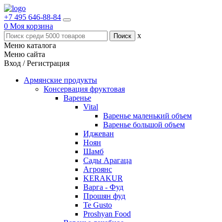
+7 495 646-88-84
0
Моя корзина
x
Меню каталога
Меню сайта
Вход / Регистрация
Армянские продукты
Консервация фруктовая
Варенье
Vital
Варенье маленький объем
Варенье большой объем
Иджеван
Ноян
Шамб
Сады Арагаца
Агроянс
KERAKUR
Варга - Фуд
Прошян фуд
Te Gusto
Proshyan Food