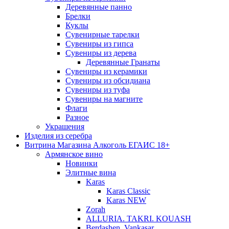
Деревянные панно
Брелки
Куклы
Сувенирные тарелки
Сувениры из гипса
Сувениры из дерева
Деревянные Гранаты
Сувениры из керамики
Сувениры из обсидиана
Сувениры из туфа
Сувениры на магните
Флаги
Разное
Украшения
Изделия из серебра
Витрина Магазина Алкоголь ЕГАИС 18+
Армянское вино
Новинки
Элитные вина
Karas
Karas Classic
Karas NEW
Zorah
ALLURIA. TAKRI. KOUASH
Berdashen. Vankasar