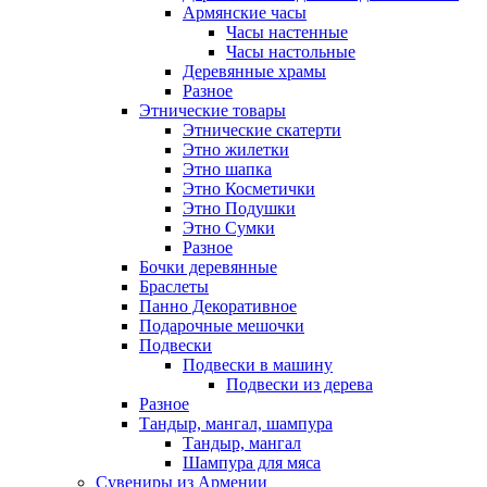
Армянские часы
Часы настенные
Часы настольные
Деревянные храмы
Разное
Этнические товары
Этнические скатерти
Этно жилетки
Этно шапка
Этно Косметички
Этно Подушки
Этно Сумки
Разное
Бочки деревянные
Браслеты
Панно Декоративное
Подарочные мешочки
Подвески
Подвески в машину
Подвески из дерева
Разное
Тандыр, мангал, шампура
Тандыр, мангал
Шампура для мяса
Сувениры из Армении