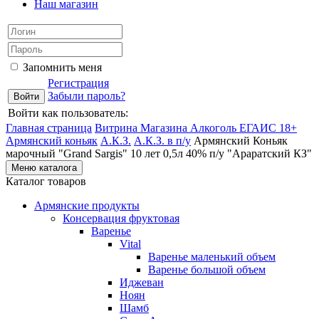
Наш магазин
Запомнить меня
Регистрация
Забыли пароль?
Войти как пользователь:
Главная страница
Витрина Магазина Алкоголь ЕГАИС 18+
Армянский коньяк
А.К.З.
А.К.З. в п/у
Армянский Коньяк
марочный "Grand Sargis" 10 лет 0,5л 40% п/у "Араратский КЗ"
Меню каталога
Каталог товаров
Армянские продукты
Консервация фруктовая
Варенье
Vital
Варенье маленький объем
Варенье большой объем
Иджеван
Ноян
Шамб