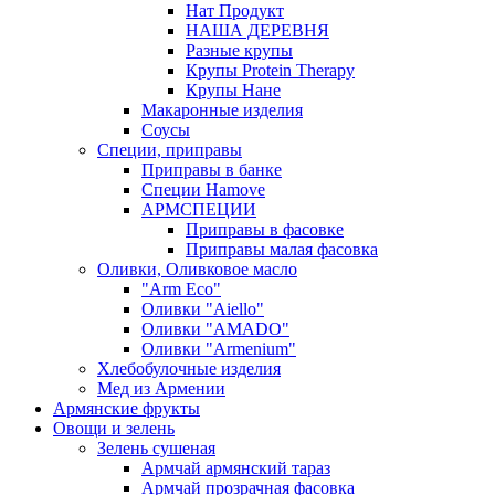
Нат Продукт
НАША ДЕРЕВНЯ
Разные крупы
Крупы Protein Therapy
Крупы Нане
Макаронные изделия
Соусы
Специи, приправы
Приправы в банке
Специи Hamove
АРМСПЕЦИИ
Приправы в фасовке
Приправы малая фасовка
Оливки, Оливковое масло
"Arm Eco"
Оливки "Aiello"
Оливки "AMADO"
Оливки "Armenium"
Хлебобулочные изделия
Мед из Армении
Армянские фрукты
Овощи и зелень
Зелень сушеная
Армчай армянский тараз
Армчай прозрачная фасовка