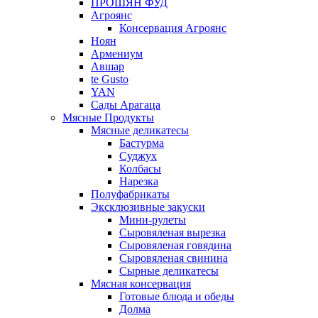
ПРОШЯН ФУД
Агроянс
Консервация Агроянс
Ноян
Армениум
Авшар
te Gusto
YAN
Сады Арагаца
Мясные Продукты
Мясные деликатесы
Бастурма
Суджух
Колбасы
Нарезка
Полуфабрикаты
Эксклюзивные закуски
Мини-рулеты
Сыровяленая вырезка
Сыровяленая говядина
Сыровяленая свинина
Сырные деликатесы
Мясная консервация
Готовые блюда и обеды
Долма