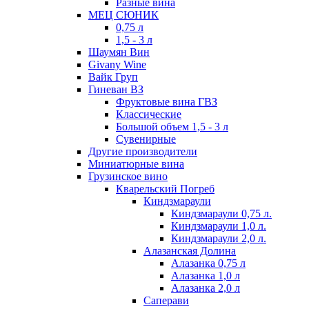
Разные вина
МЕЦ СЮНИК
0,75 л
1,5 - 3 л
Шаумян Вин
Givany Wine
Вайк Груп
Гиневан ВЗ
Фруктовые вина ГВЗ
Классические
Большой объем 1,5 - 3 л
Сувенирные
Другие производители
Миниатюрные вина
Грузинское вино
Кварельский Погреб
Киндзмараули
Киндзмараули 0,75 л.
Киндзмараули 1,0 л.
Киндзмараули 2,0 л.
Алазанская Долина
Алазанка 0,75 л
Алазанка 1,0 л
Алазанка 2,0 л
Саперави