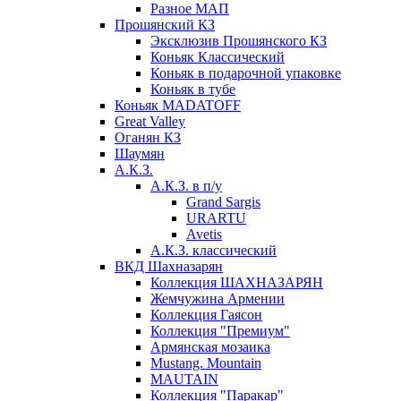
Разное МАП
Прошянский КЗ
Эксклюзив Прошянского КЗ
Коньяк Классический
Коньяк в подарочной упаковке
Коньяк в тубе
Коньяк MADATOFF
Great Valley
Оганян КЗ
Шаумян
А.К.З.
А.К.З. в п/у
Grand Sargis
URARTU
Avetis
А.К.З. классический
ВКД Шахназарян
Коллекция ШАХНАЗАРЯН
Жемчужина Армении
Коллекция Гаясон
Коллекция "Премиум"
Армянская мозаика
Mustang. Mountain
MAUTAIN
Коллекция "Паракар"