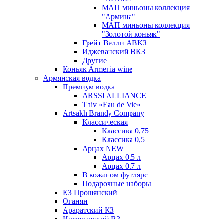
МАП миньоны коллекция
"Армина"
МАП миньоны коллекция
"Золотой коньяк"
Грейт Велли АВКЗ
Иджеванский ВКЗ
Другие
Коньяк Armenia wine
Армянская водка
Премиум водка
ARSSI ALLIANCE
Thiv «Eau de Vie»
Artsakh Brandy Company
Классическая
Классика 0,75
Классика 0,5
Арцах NEW
Арцах 0.5 л
Арцах 0.7 л
В кожаном футляре
Подарочные наборы
КЗ Прошянский
Оганян
Араратский КЗ
Иджеванский ВЗ