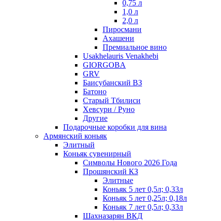
0,75 л
1,0 л
2,0 л
Пиросмани
Ахашени
Премиальное вино
Usakhelauris Venakhebi
GIORGOBA
GRV
Баисубанский ВЗ
Батоно
Старый Тбилиси
Хевсури / Руно
Другие
Подарочные коробки для вина
Армянский коньяк
Элитный
Коньяк сувенирный
Символы Нового 2026 Года
Прошянский КЗ
Элитные
Коньяк 5 лет 0,5л; 0,33л
Коньяк 5 лет 0,25л; 0,18л
Коньяк 7 лет 0,5л; 0,33л
Шахназарян ВКД