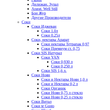
Дилижан. Зулал
Ararat. Well Still
Бон Жур
Другие Производители
Соки
Соки Иджеван
Соки 1.0л
Соки 0.25л
Соки, нектары Арарат
Соки нектары Тетрапак 0,97
Соки Премиум ст. 0,75
Соки SIS Натурал
Соки YAN
Соки 0,930 л
Соки 0,250 л
Соки SIS 1,6 л.
Соки Ноян
Соки и Нектары Ноян 1,0 л
Соки и Нектары 0,2 л
Соки Органик
Соки Ноян 0,75 л стекло
Соки Ноян 0,25 л стекло
Соки Витал
Соки te Gusto