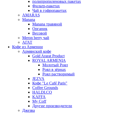
полипропиленовых пакетах
Фильтр-пакетах
Чай в гофропакетах
AMARAS
Manana
Manana травяной
Органик
Весовой
Meron berry чай
АГАТ
Кофе из Армении
Армянский кофе
Gold Ararat Product
ROYAL ARMENIA
Молотый Роял
Роял в зёрнах
Роял растворимый
JEZVA
Кофе "Le Café Paris"
Coffee Grounds
HALDI.CO
KAFFA
My Coff
Другие производители
Джезва