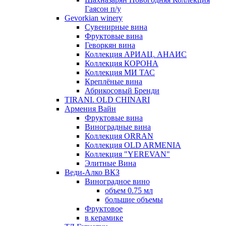
Гаясон п/у
Gevorkian winery
Сувенирные вина
Фруктовые вина
Геворкян вина
Коллекция АРИАЦ. АНАИС
Коллекция КОРОНА
Коллекция МИ ТАС
Креплёные вина
Абрикосовый Бренди
TIRANI. OLD CHINARI
Армения Вайн
Фруктовые вина
Виноградные вина
Коллекция ORRAN
Коллекция OLD ARMENIA
Коллекция "YEREVAN"
Элитные Вина
Веди-Алко ВКЗ
Виноградное вино
объем 0.75 мл
большие объемы
Фруктовое
в керамике