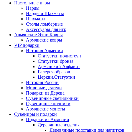
Настольные игры
Нарды
Нарды и Шахматы
Шахматы
Столы ломберные
Аксессуары для игр
Армянские Этно Ковры
Армянские ковры
VIP подарки
История Армении
Статуэтки полистоун
Статуэтки бронза
Армянский Алфавит
Галерея образов
Церкви.Статуэтки
История России
Мировые деятели
Подарки из Дерева
Сувенирные светильники
Сувенирные ночники
Армянские монеты
Сувениры и подарки
Подарки из Армении
Деревянные изделия
Деревянные подставки для напитков