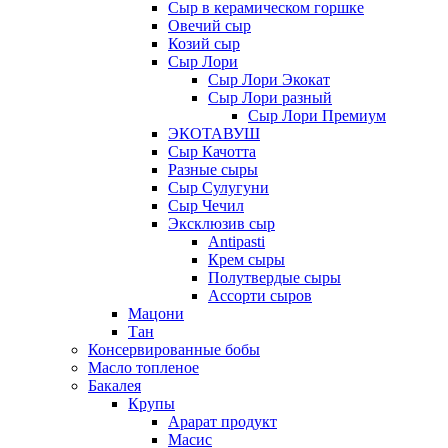
Сыр в керамическом горшке
Овечий сыр
Козий сыр
Сыр Лори
Сыр Лори Экокат
Сыр Лори разный
Сыр Лори Премиум
ЭКОТАВУШ
Сыр Качотта
Разные сыры
Сыр Сулугуни
Сыр Чечил
Эксклюзив сыр
Antipasti
Крем сыры
Полутвердые сыры
Ассорти сыров
Мацони
Тан
Консервированные бобы
Масло топленое
Бакалея
Крупы
Арарат продукт
Масис