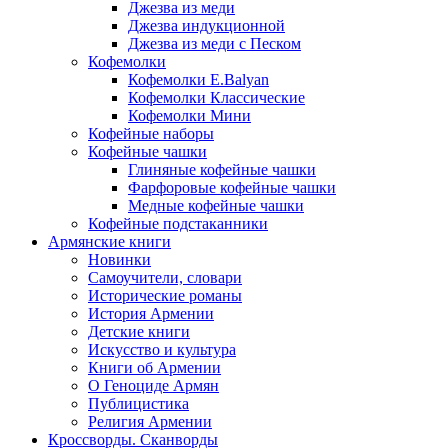
Джезва из меди
Джезва индукционной
Джезва из меди с Песком
Кофемолки
Кофемолки E.Balyan
Кофемолки Классические
Кофемолки Мини
Кофейные наборы
Кофейные чашки
Глиняные кофейные чашки
Фарфоровые кофейные чашки
Медные кофейные чашки
Кофейные подстаканники
Армянские книги
Новинки
Самоучители, словари
Исторические романы
История Армении
Детские книги
Иcкусство и культура
Книги об Армении
О Геноциде Армян
Публицистика
Религия Армении
Кроссворды. Сканворды