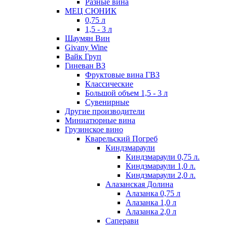
Разные вина
МЕЦ СЮНИК
0,75 л
1,5 - 3 л
Шаумян Вин
Givany Wine
Вайк Груп
Гиневан ВЗ
Фруктовые вина ГВЗ
Классические
Большой объем 1,5 - 3 л
Сувенирные
Другие производители
Миниатюрные вина
Грузинское вино
Кварельский Погреб
Киндзмараули
Киндзмараули 0,75 л.
Киндзмараули 1,0 л.
Киндзмараули 2,0 л.
Алазанская Долина
Алазанка 0,75 л
Алазанка 1,0 л
Алазанка 2,0 л
Саперави