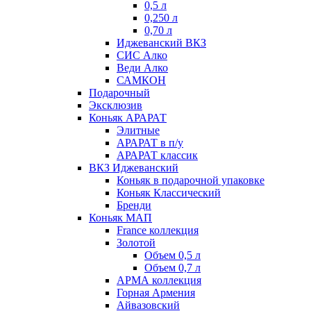
0,5 л
0,250 л
0,70 л
Иджеванский ВКЗ
СИС Алко
Веди Алко
САМКОН
Подарочный
Эксклюзив
Коньяк АРАРАТ
Элитные
АРАРАТ в п/у
АРАРАТ классик
ВКЗ Иджеванский
Коньяк в подарочной упаковке
Коньяк Классический
Бренди
Коньяк МАП
France коллекция
Золотой
Объем 0,5 л
Объем 0,7 л
АРМА коллекция
Горная Армения
Айвазовский