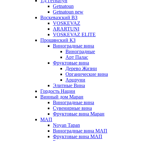
ТД Гетнатун
Getnatoun
Getnatoun new
Воскевазский ВЗ
VOSKEVAZ
ARARTUNI
VOSKEVAZ ELITE
Прошянский КЗ
Виноградные вина
Виноградные
Арт Палас
Фруктовые вина
Дерево Жизни
Органические вина
Арцруни
Элитные Вина
Гордость Нации
Винный дом Маран
Виноградные вина
Сувенирные вина
Фруктовые вина Маран
МАП
Noyan Tapan
Виноградные вина МАП
Фруктовые вина МАП