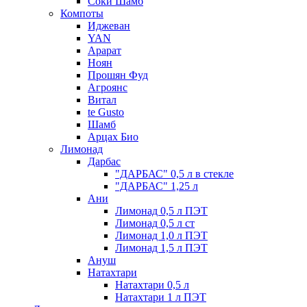
Соки Шамб
Компоты
Иджеван
YAN
Арарат
Ноян
Прошян Фуд
Агроянс
Витал
te Gusto
Шамб
Арцах Био
Лимонад
Дарбас
"ДАРБАС" 0,5 л в стекле
"ДАРБАС" 1,25 л
Ани
Лимонад 0,5 л ПЭТ
Лимонад 0,5 л ст
Лимонад 1,0 л ПЭТ
Лимонад 1,5 л ПЭТ
Ануш
Натахтари
Натахтари 0,5 л
Натахтари 1 л ПЭТ