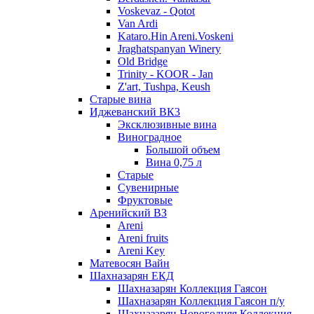
Voskevaz - Qotot
Van Ardi
Kataro.Hin Areni.Voskeni
Jraghatspanyan Winery
Old Bridge
Trinity - KOOR - Jan
Z'art, Tushpa, Keush
Старые вина
Иджеванский ВК3
Эксклюзивные вина
Виноградное
Большой объем
Вина 0,75 л
Старые
Сувенирные
Фруктовые
Аренийский ВЗ
Areni
Areni fruits
Areni Key
Матевосян Вайн
Шахназарян ЕКД
Шахназарян Коллекция Гаясон
Шахназарян Коллекция Гаясон п/у
Шахназарян Новогодняя Коллекция