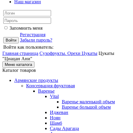
Наш магазин
Запомнить меня
Регистрация
Забыли пароль?
Войти как пользователь:
Главная страница
Сухофрукты. Орехи
Цукаты
Цукаты
"Циацан Ани"
Меню каталога
Каталог товаров
Армянские продукты
Консервация фруктовая
Варенье
Vital
Варенье маленький объем
Варенье большой объем
Иджеван
Ноян
Шамб
Сады Арагаца