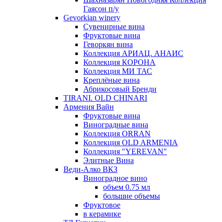
Гаясон п/у
Gevorkian winery
Сувенирные вина
Фруктовые вина
Геворкян вина
Коллекция АРИАЦ. АНАИС
Коллекция КОРОНА
Коллекция МИ ТАС
Креплёные вина
Абрикосовый Бренди
TIRANI. OLD CHINARI
Армения Вайн
Фруктовые вина
Виноградные вина
Коллекция ORRAN
Коллекция OLD ARMENIA
Коллекция "YEREVAN"
Элитные Вина
Веди-Алко ВКЗ
Виноградное вино
объем 0.75 мл
большие объемы
Фруктовое
в керамике