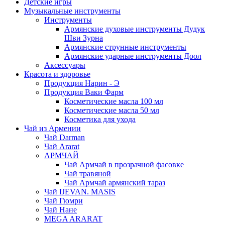
Детские игры
Музыкальные инструменты
Инструменты
Армянские духовые инструменты Дудук
Шви Зурна
Армянские струнные инструменты
Армянские ударные инструменты Доол
Аксессуары
Красота и здоровье
Продукция Нарин - Э
Продукция Ваки Фарм
Косметические масла 100 мл
Косметические масла 50 мл
Косметика для ухода
Чай из Армении
Чай Darman
Чай Ararat
АРМЧАЙ
Чай Армчай в прозрачной фасовке
Чай травяной
Чай Армчай армянский тараз
Чай IJEVAN. MASIS
Чай Гюмри
Чай Нане
MEGA ARARAT