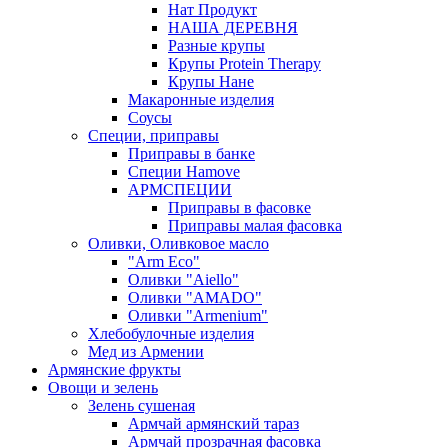
Нат Продукт
НАША ДЕРЕВНЯ
Разные крупы
Крупы Protein Therapy
Крупы Нане
Макаронные изделия
Соусы
Специи, приправы
Приправы в банке
Специи Hamove
АРМСПЕЦИИ
Приправы в фасовке
Приправы малая фасовка
Оливки, Оливковое масло
"Arm Eco"
Оливки "Aiello"
Оливки "AMADO"
Оливки "Armenium"
Хлебобулочные изделия
Мед из Армении
Армянские фрукты
Овощи и зелень
Зелень сушеная
Армчай армянский тараз
Армчай прозрачная фасовка