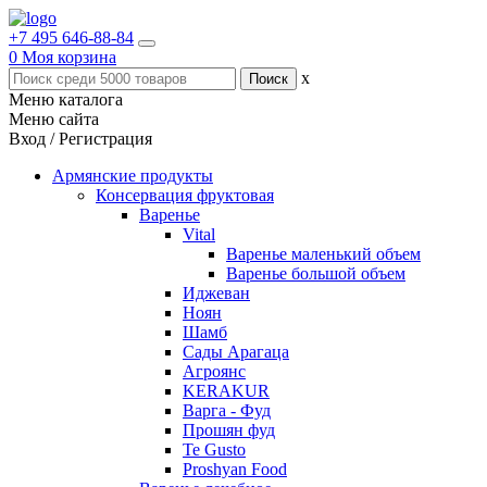
+7 495 646-88-84
0
Моя корзина
x
Меню каталога
Меню сайта
Вход / Регистрация
Армянские продукты
Консервация фруктовая
Варенье
Vital
Варенье маленький объем
Варенье большой объем
Иджеван
Ноян
Шамб
Сады Арагаца
Агроянс
KERAKUR
Варга - Фуд
Прошян фуд
Te Gusto
Proshyan Food