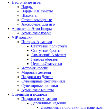
Настольные игры
Нарды
Нарды и Шахматы
Шахматы
Столы ломберные
Аксессуары для игр
Армянские Этно Ковры
Армянские ковры
VIP подарки
История Армении
Статуэтки полистоун
Статуэтки бронза
Армянский Алфавит
Галерея образов
Церкви.Статуэтки
История России
Мировые деятели
Подарки из Дерева
Сувенирные светильники
Сувенирные ночники
Армянские монеты
Сувениры и подарки
Подарки из Армении
Деревянные изделия
Деревянные подставки для напитков