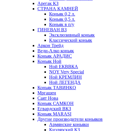
Арегак КЗ
СТРАНА КАМНЕЙ
Коньяк 0,2 л.
Коньяк 0,5 л.
Коньяк в п/у
ГИНЕВАН ВЗ
Эксклюзивный коньяк
Классический коньяк
Аркон Трейд
Веди-Алко коньяк
Коньяк АРАДИС
Коньяк Ной
Ной ЕКВВКА
NOY Very Special
Ной КРЕМЛИН
Ной ЛЕГЕНДА
Коньяк ТАВИНКО
Мргашен
Саят Нова
Коньяк САМКОН
Егвардский ВКЗ
Коньяк MARASI
Другие производители коньяков
Армянские коньяки
Кизлярский КЗ