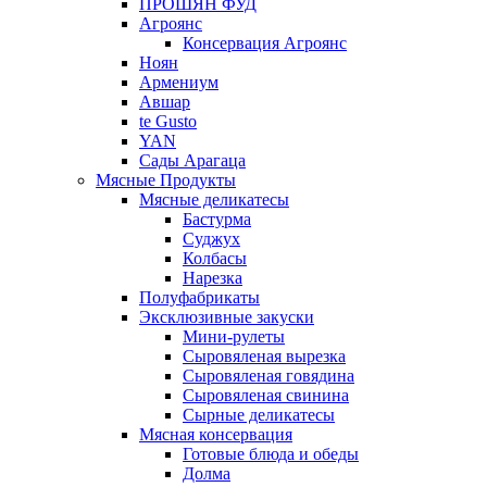
ПРОШЯН ФУД
Агроянс
Консервация Агроянс
Ноян
Армениум
Авшар
te Gusto
YAN
Сады Арагаца
Мясные Продукты
Мясные деликатесы
Бастурма
Суджух
Колбасы
Нарезка
Полуфабрикаты
Эксклюзивные закуски
Мини-рулеты
Сыровяленая вырезка
Сыровяленая говядина
Сыровяленая свинина
Сырные деликатесы
Мясная консервация
Готовые блюда и обеды
Долма