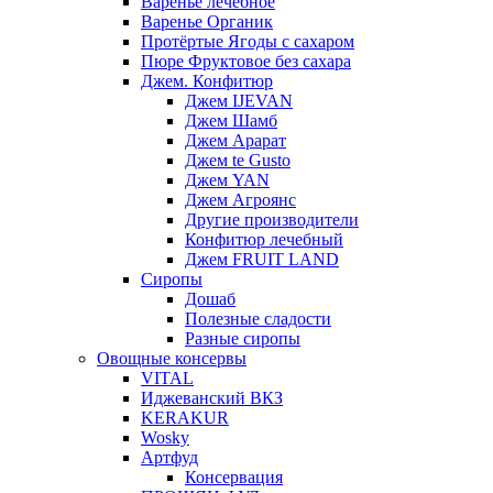
Варенье лечебное
Варенье Органик
Протёртые Ягоды с сахаром
Пюре Фруктовое без сахара
Джем. Конфитюр
Джем IJEVAN
Джем Шамб
Джем Арарат
Джем te Gusto
Джем YAN
Джем Агроянс
Другие производители
Конфитюр лечебный
Джем FRUIT LAND
Сиропы
Дошаб
Полезные сладости
Разные сиропы
Овощные консервы
VITAL
Иджеванский ВКЗ
KERAKUR
Wosky
Артфуд
Консервация