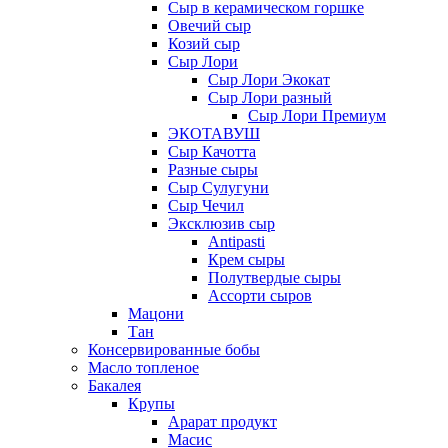
Сыр в керамическом горшке
Овечий сыр
Козий сыр
Сыр Лори
Сыр Лори Экокат
Сыр Лори разный
Сыр Лори Премиум
ЭКОТАВУШ
Сыр Качотта
Разные сыры
Сыр Сулугуни
Сыр Чечил
Эксклюзив сыр
Antipasti
Крем сыры
Полутвердые сыры
Ассорти сыров
Мацони
Тан
Консервированные бобы
Масло топленое
Бакалея
Крупы
Арарат продукт
Масис