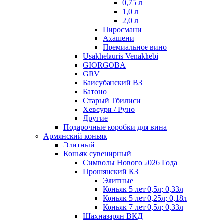
0,75 л
1,0 л
2,0 л
Пиросмани
Ахашени
Премиальное вино
Usakhelauris Venakhebi
GIORGOBA
GRV
Баисубанский ВЗ
Батоно
Старый Тбилиси
Хевсури / Руно
Другие
Подарочные коробки для вина
Армянский коньяк
Элитный
Коньяк сувенирный
Символы Нового 2026 Года
Прошянский КЗ
Элитные
Коньяк 5 лет 0,5л; 0,33л
Коньяк 5 лет 0,25л; 0,18л
Коньяк 7 лет 0,5л; 0,33л
Шахназарян ВКД