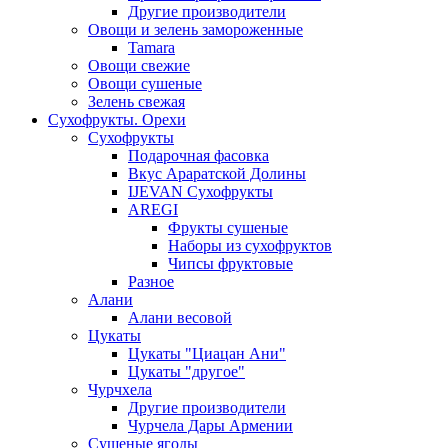
Другие производители
Овощи и зелень замороженные
Tamara
Овощи свежие
Овощи сушеные
Зелень свежая
Сухофрукты. Орехи
Сухофрукты
Подарочная фасовка
Вкус Араратской Долины
IJEVAN Сухофрукты
AREGI
Фрукты сушеные
Наборы из сухофруктов
Чипсы фруктовые
Разное
Алани
Алани весовой
Цукаты
Цукаты "Циацан Ани"
Цукаты "другое"
Чурчхела
Другие производители
Чурчела Дары Армении
Сушеные ягоды