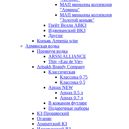
МАП миньоны коллекция
"Армина"
МАП миньоны коллекция
"Золотой коньяк"
Грейт Велли АВКЗ
Иджеванский ВКЗ
Другие
Коньяк Armenia wine
Армянская водка
Премиум водка
ARSSI ALLIANCE
Thiv «Eau de Vie»
Artsakh Brandy Company
Классическая
Классика 0,75
Классика 0,5
Арцах NEW
Арцах 0.5 л
Арцах 0.7 л
В кожаном футляре
Подарочные наборы
КЗ Прошянский
Оганян
Араратский КЗ
Иджеванский ВЗ