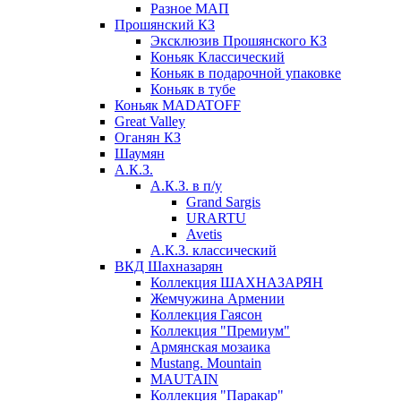
Разное МАП
Прошянский КЗ
Эксклюзив Прошянского КЗ
Коньяк Классический
Коньяк в подарочной упаковке
Коньяк в тубе
Коньяк MADATOFF
Great Valley
Оганян КЗ
Шаумян
А.К.З.
А.К.З. в п/у
Grand Sargis
URARTU
Avetis
А.К.З. классический
ВКД Шахназарян
Коллекция ШАХНАЗАРЯН
Жемчужина Армении
Коллекция Гаясон
Коллекция "Премиум"
Армянская мозаика
Mustang. Mountain
MAUTAIN
Коллекция "Паракар"