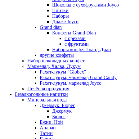
Шоколад с сухофруктами Joyco
Плитки
Наборы
Драже Joyco
Grand dian
Конфеты Grand Dian
с орехами
с фруктами
Наборы конфет Гранд Диан
другие конфеты
Набор шоколадных конфет
Мармелад, Халва, Лукум
Рахат-лукум "Globex"
Рахат-лукум, мармелад Grand Candy
Рахат-лукум, мармелад Joyco
Печёная продукция
Безалкогольные напитки
Минеральная вода
Джермук. Бюрег
Джермук
Бюрег
Бжни. Ной
Апаран
Татни
Гарни