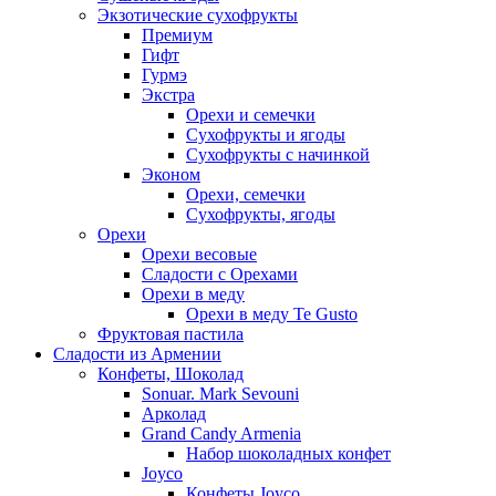
Экзотические сухофрукты
Премиум
Гифт
Гурмэ
Экстра
Орехи и семечки
Сухофрукты и ягоды
Сухофрукты с начинкой
Эконом
Орехи, семечки
Сухофрукты, ягоды
Орехи
Орехи весовые
Сладости с Орехами
Орехи в меду
Орехи в меду Te Gusto
Фруктовая пастила
Сладости из Армении
Конфеты, Шоколад
Sonuar. Mark Sevouni
Арколад
Grand Candy Armenia
Набор шоколадных конфет
Joyco
Конфеты Joyco