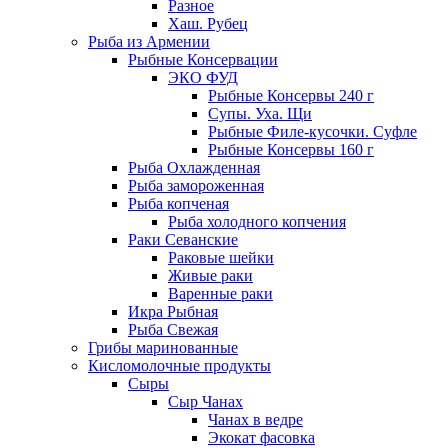
Разное
Хаш. Рубец
Рыба из Армении
Рыбные Консервации
ЭКО ФУД
Рыбные Консервы 240 г
Супы. Уха. Щи
Рыбные Филе-кусочки. Суфле
Рыбные Консервы 160 г
Рыба Охлажденная
Рыба замороженная
Рыба копченая
Рыба холодного копчения
Раки Севанские
Раковые шейки
Живые раки
Варенные раки
Икра Рыбная
Рыба Свежая
Грибы маринованные
Кисломолочные продукты
Сыры
Сыр Чанах
Чанах в ведре
Экокат фасовка