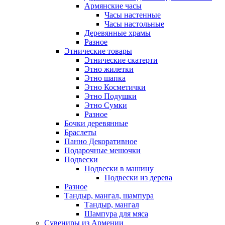
Армянские часы
Часы настенные
Часы настольные
Деревянные храмы
Разное
Этнические товары
Этнические скатерти
Этно жилетки
Этно шапка
Этно Косметички
Этно Подушки
Этно Сумки
Разное
Бочки деревянные
Браслеты
Панно Декоративное
Подарочные мешочки
Подвески
Подвески в машину
Подвески из дерева
Разное
Тандыр, мангал, шампура
Тандыр, мангал
Шампура для мяса
Сувениры из Армении