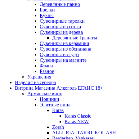
Деревянные панно
Брелки
Куклы
Сувенирные тарелки
Сувениры из гипса
Сувениры из дерева
Деревянные Гранаты
Сувениры из керамики
Сувениры из обсидиана
Сувениры из туфа
Сувениры на магните
Флаги
Разное
Украшения
Изделия из серебра
Витрина Магазина Алкоголь ЕГАИС 18+
Армянское вино
Новинки
Элитные вина
Karas
Karas Classic
Karas NEW
Zorah
ALLURIA. TAKRI. KOUASH
Berdashen. Vankasar