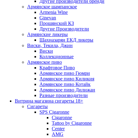
Другие производители бренди
Армянское шампанское
Armenia Wine
Ginevan
Прошянский КЗ
Другие Производители
Армянские ликеры
Шахназарян ЕКД ликеры
Виски, Текила, Джин
Виски
Коллекционные
Армянское пиво
Крафтовое Пиво
Армянское пиво Гюмри
Армянское пиво Киликия
Армянское пиво Котайк
Армянское пиво Дилижан
Разные производители
Витрина магазина сигареты 18+
Cигареты
SPS Cigaronne
Сigaronne
Tattoo by Cigaronne
Center
AMG