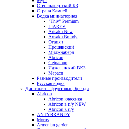
Муш
Степанакертский КЗ
Страна Камней
Водка миниатюрная
"Thiv" Premium
LIAREV
Artsakh New
Artsakh Brandy
Оганян
Прошянский
Миджнаберд
Abricon
Getnatoun
Иджеванский ВКЗ
Мараси
Разные производители
Русская водка
Дистилляты фруктовые; Бренди
Abricon
Abricon классика
Abricon в п/у NEW
Abricon в п/у
ANTYBRANDY
Morus
Armenian garden