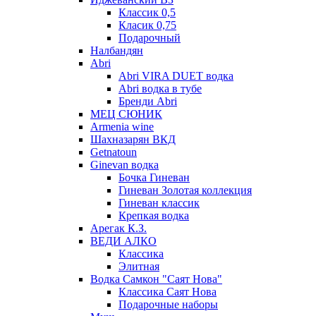
Классик 0,5
Класик 0,75
Подарочный
Налбандян
Abri
Abri VIRA DUET водка
Abri водка в тубе
Бренди Abri
МЕЦ СЮНИК
Armenia wine
Шахназарян ВКД
Getnatoun
Ginevan водка
Бочка Гиневан
Гиневан Золотая коллекция
Гиневан классик
Крепкая водка
Арегак К.З.
ВЕДИ АЛКО
Классика
Элитная
Водка Самкон "Саят Нова"
Классика Саят Нова
Подарочные наборы