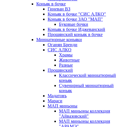
Коньяк в бочке
Гиневан ВЗ
Коньяк в бочке "СИС АЛКО"
Коньяк в бочке ЗАО "МАП"
Буковые бочки
Коньяк в бочке Иджеванский
Прошянский коньяк в бочке
Миниатюрные коньяки
Оганян Бренди
СИС АЛКО
Храмы
Животные
Разные
Прошянский
Классический миниатюрный
коньяк
Сувенирный миниатюрный
коньяк
Мадатовъ
Мараси
МАП миньоны
МАП миньоны коллекция
"Айвазовский"
МАП миньоны коллекция
"АРАМЭ"