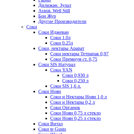
Дилижан. Зулал
Ararat. Well Still
Бон Жур
Другие Производители
Соки
Соки Иджеван
Соки 1.0л
Соки 0.25л
Соки, нектары Арарат
Соки нектары Тетрапак 0,97
Соки Премиум ст. 0,75
Соки SIS Натурал
Соки YAN
Соки 0,930 л
Соки 0,250 л
Соки SIS 1,6 л.
Соки Ноян
Соки и Нектары Ноян 1,0 л
Соки и Нектары 0,2 л
Соки Органик
Соки Ноян 0,75 л стекло
Соки Ноян 0,25 л стекло
Соки Витал
Соки te Gusto