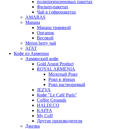
полипропиленовых пакетах
Фильтр-пакетах
Чай в гофропакетах
AMARAS
Manana
Manana травяной
Органик
Весовой
Meron berry чай
АГАТ
Кофе из Армении
Армянский кофе
Gold Ararat Product
ROYAL ARMENIA
Молотый Роял
Роял в зёрнах
Роял растворимый
JEZVA
Кофе "Le Café Paris"
Coffee Grounds
HALDI.CO
KAFFA
My Coff
Другие производители
Джезва