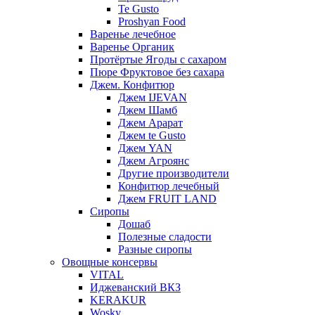
Te Gusto
Proshyan Food
Варенье лечебное
Варенье Органик
Протёртые Ягоды с сахаром
Пюре Фруктовое без сахара
Джем. Конфитюр
Джем IJEVAN
Джем Шамб
Джем Арарат
Джем te Gusto
Джем YAN
Джем Агроянс
Другие производители
Конфитюр лечебный
Джем FRUIT LAND
Сиропы
Дошаб
Полезные сладости
Разные сиропы
Овощные консервы
VITAL
Иджеванский ВКЗ
KERAKUR
Wosky