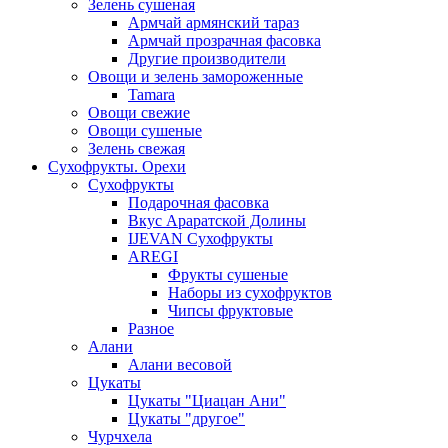
Зелень сушеная
Армчай армянский тараз
Армчай прозрачная фасовка
Другие производители
Овощи и зелень замороженные
Tamara
Овощи свежие
Овощи сушеные
Зелень свежая
Сухофрукты. Орехи
Сухофрукты
Подарочная фасовка
Вкус Араратской Долины
IJEVAN Сухофрукты
AREGI
Фрукты сушеные
Наборы из сухофруктов
Чипсы фруктовые
Разное
Алани
Алани весовой
Цукаты
Цукаты "Циацан Ани"
Цукаты "другое"
Чурчхела