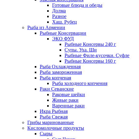
Готовые блюда и обеды
Долма
Разное
Хаш. Рубец
Рыба из Армении
Рыбные Консервации
ЭКО ФУД
Рыбные Консервы 240 г
Супы. Уха. Щи
Рыбные Филе-кусочки. Суфле
Рыбные Консервы 160 г
Рыба Охлажденная
Рыба замороженная
Рыба копченая
Рыба холодного копчения
Раки Севанские
Раковые шейки
Живые раки
Варенные раки
Икра Рыбная
Рыба Свежая
Грибы маринованные
Кисломолочные продукты
Сыры