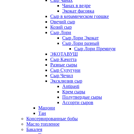
Сыр Чанах
Чанах в ведре
Экокат фасовка
Сыр в керамическом горшке
Овечий сыр
Козий сыр
Сыр Лори
Сыр Лори Экокат
Сыр Лори разный
Сыр Лори Премиум
ЭКОТАВУШ
Сыр Качотта
Разные сыры
Сыр Сулугуни
Сыр Чечил
Эксклюзив сыр
Antipasti
Крем сыры
Полутвердые сыры
Ассорти сыров
Мацони
Тан
Консервированные бобы
Масло топленое
Бакалея