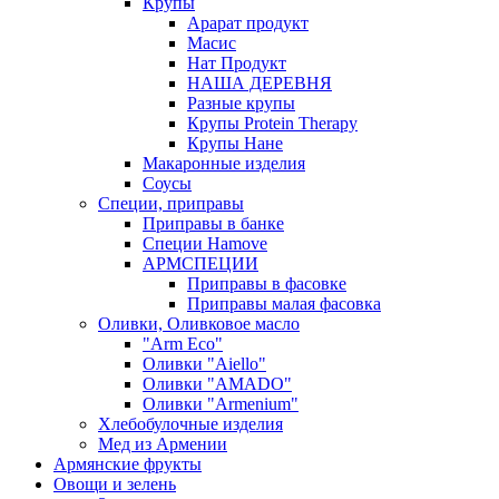
Крупы
Арарат продукт
Масис
Нат Продукт
НАША ДЕРЕВНЯ
Разные крупы
Крупы Protein Therapy
Крупы Нане
Макаронные изделия
Соусы
Специи, приправы
Приправы в банке
Специи Hamove
АРМСПЕЦИИ
Приправы в фасовке
Приправы малая фасовка
Оливки, Оливковое масло
"Arm Eco"
Оливки "Aiello"
Оливки "AMADO"
Оливки "Armenium"
Хлебобулочные изделия
Мед из Армении
Армянские фрукты
Овощи и зелень