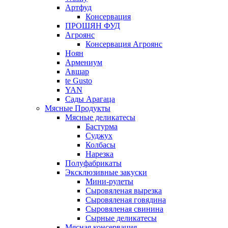
Артфуд
Консервация
ПРОШЯН ФУД
Агроянс
Консервация Агроянс
Ноян
Армениум
Авшар
te Gusto
YAN
Сады Арагаца
Мясные Продукты
Мясные деликатесы
Бастурма
Суджух
Колбасы
Нарезка
Полуфабрикаты
Эксклюзивные закуски
Мини-рулеты
Сыровяленая вырезка
Сыровяленая говядина
Сыровяленая свинина
Сырные деликатесы
Мясная консервация