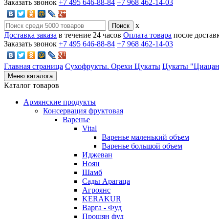
Заказать звонок
+7 495 646-88-84
+7 968 462-14-03
x
Доставка заказа
в течение 24 часов
Оплата товара
после достав
Заказать звонок
+7 495 646-88-84
+7 968 462-14-03
Главная страница
Сухофрукты. Орехи
Цукаты
Цукаты "Циаца
Меню каталога
Каталог товаров
Армянские продукты
Консервация фруктовая
Варенье
Vital
Варенье маленький объем
Варенье большой объем
Иджеван
Ноян
Шамб
Сады Арагаца
Агроянс
KERAKUR
Варга - Фуд
Прошян фуд