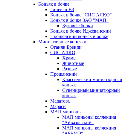
Коньяк в бочке
Гиневан ВЗ
Коньяк в бочке "СИС АЛКО"
Коньяк в бочке ЗАО "МАП"
Буковые бочки
Коньяк в бочке Иджеванский
Прошянский коньяк в бочке
Миниатюрные коньяки
Оганян Бренди
СИС АЛКО
Храмы
Животные
Разные
Прошянский
Классический миниатюрный
коньяк
Сувенирный миниатюрный
коньяк
Мадатовъ
Мараси
МАП миньоны
МАП миньоны коллекция
"Айвазовский"
МАП миньоны коллекция
"АРАМЭ"