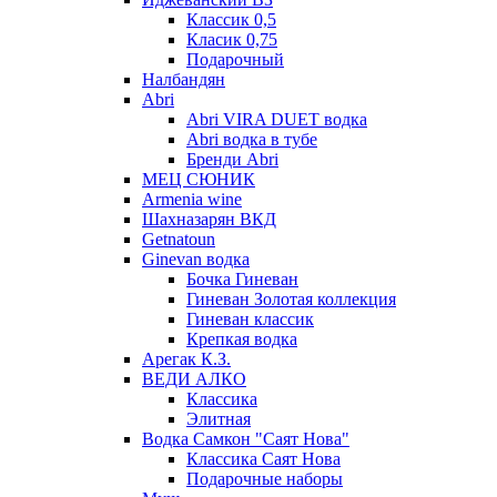
Классик 0,5
Класик 0,75
Подарочный
Налбандян
Abri
Abri VIRA DUET водка
Abri водка в тубе
Бренди Abri
МЕЦ СЮНИК
Armenia wine
Шахназарян ВКД
Getnatoun
Ginevan водка
Бочка Гиневан
Гиневан Золотая коллекция
Гиневан классик
Крепкая водка
Арегак К.З.
ВЕДИ АЛКО
Классика
Элитная
Водка Самкон "Саят Нова"
Классика Саят Нова
Подарочные наборы