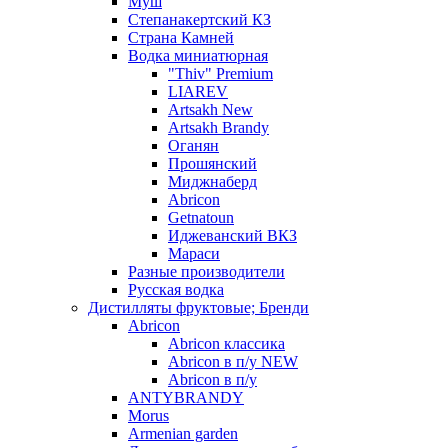
Муш
Степанакертский КЗ
Страна Камней
Водка миниатюрная
"Thiv" Premium
LIAREV
Artsakh New
Artsakh Brandy
Оганян
Прошянский
Миджнаберд
Abricon
Getnatoun
Иджеванский ВКЗ
Мараси
Разные производители
Русская водка
Дистилляты фруктовые; Бренди
Abricon
Abricon классика
Abricon в п/у NEW
Abricon в п/у
ANTYBRANDY
Morus
Armenian garden