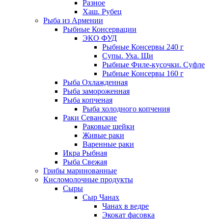
Разное
Хаш. Рубец
Рыба из Армении
Рыбные Консервации
ЭКО ФУД
Рыбные Консервы 240 г
Супы. Уха. Щи
Рыбные Филе-кусочки. Суфле
Рыбные Консервы 160 г
Рыба Охлажденная
Рыба замороженная
Рыба копченая
Рыба холодного копчения
Раки Севанские
Раковые шейки
Живые раки
Варенные раки
Икра Рыбная
Рыба Свежая
Грибы маринованные
Кисломолочные продукты
Сыры
Сыр Чанах
Чанах в ведре
Экокат фасовка