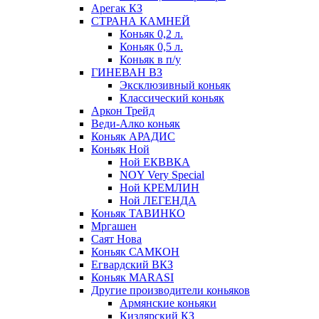
Арегак КЗ
СТРАНА КАМНЕЙ
Коньяк 0,2 л.
Коньяк 0,5 л.
Коньяк в п/у
ГИНЕВАН ВЗ
Эксклюзивный коньяк
Классический коньяк
Аркон Трейд
Веди-Алко коньяк
Коньяк АРАДИС
Коньяк Ной
Ной ЕКВВКА
NOY Very Special
Ной КРЕМЛИН
Ной ЛЕГЕНДА
Коньяк ТАВИНКО
Мргашен
Саят Нова
Коньяк САМКОН
Егвардский ВКЗ
Коньяк MARASI
Другие производители коньяков
Армянские коньяки
Кизлярский КЗ