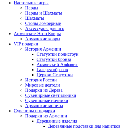
Настольные игры
Нарды
Нарды и Шахматы
Шахматы
Столы ломберные
Аксессуары для игр
Армянские Этно Ковры
Армянские ковры
VIP подарки
История Армении
Статуэтки полистоун
Статуэтки бронза
Армянский Алфавит
Галерея образов
Церкви.Статуэтки
История России
Мировые деятели
Подарки из Дерева
Сувенирные светильники
Сувенирные ночники
Армянские монеты
Сувениры и подарки
Подарки из Армении
Деревянные изделия
Деревянные подставки для напитков