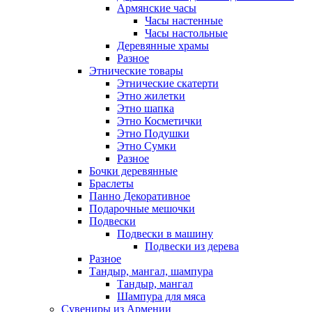
Армянские часы
Часы настенные
Часы настольные
Деревянные храмы
Разное
Этнические товары
Этнические скатерти
Этно жилетки
Этно шапка
Этно Косметички
Этно Подушки
Этно Сумки
Разное
Бочки деревянные
Браслеты
Панно Декоративное
Подарочные мешочки
Подвески
Подвески в машину
Подвески из дерева
Разное
Тандыр, мангал, шампура
Тандыр, мангал
Шампура для мяса
Сувениры из Армении