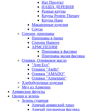
Нат Продукт
НАША ДЕРЕВНЯ
Разные крупы
Крупы Protein Therapy
Крупы Нане
Макаронные изделия
Соусы
Специи, приправы
Приправы в банке
Специи Hamove
АРМСПЕЦИИ
Приправы в фасовке
Приправы малая фасовка
Оливки, Оливковое масло
"Arm Eco"
Оливки "Aiello"
Оливки "AMADO"
Оливки "Armenium"
Хлебобулочные изделия
Мед из Армении
Армянские фрукты
Овощи и зелень
Зелень сушеная
Армчай армянский тараз
Армчай прозрачная фасовка