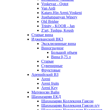
Voskevaz - Qotot
Van Ardi
Kataro.Hin Areni.Voskeni
Jraghatspanyan Winery
Old Bridge
Trinity - KOOR - Jan
Z'art, Tushpa, Keush
Старые вина
Иджеванский ВК3
Эксклюзивные вина
Виноградное
Большой объем
Вина 0,75 л
Старые
Сувенирные
Фруктовые
Аренийский ВЗ
Areni
Areni fruits
Areni Key
Матевосян Вайн
Шахназарян ЕКД
Шахназарян Коллекция Гаясон
Шахназарян Коллекция Гаясон п/у
Шахназарян Новогодняя Коллекция