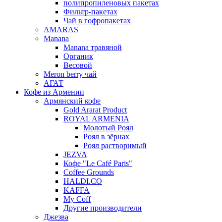
полипропиленовых пакетах
Фильтр-пакетах
Чай в гофропакетах
AMARAS
Manana
Manana травяной
Органик
Весовой
Meron berry чай
АГАТ
Кофе из Армении
Армянский кофе
Gold Ararat Product
ROYAL ARMENIA
Молотый Роял
Роял в зёрнах
Роял растворимый
JEZVA
Кофе "Le Café Paris"
Coffee Grounds
HALDI.CO
KAFFA
My Coff
Другие производители
Джезва