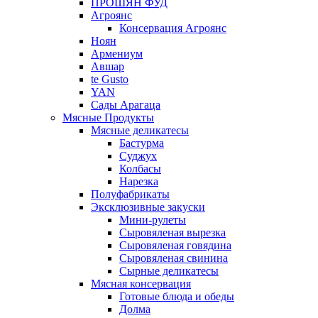
ПРОШЯН ФУД
Агроянс
Консервация Агроянс
Ноян
Армениум
Авшар
te Gusto
YAN
Сады Арагаца
Мясные Продукты
Мясные деликатесы
Бастурма
Суджух
Колбасы
Нарезка
Полуфабрикаты
Эксклюзивные закуски
Мини-рулеты
Сыровяленая вырезка
Сыровяленая говядина
Сыровяленая свинина
Сырные деликатесы
Мясная консервация
Готовые блюда и обеды
Долма