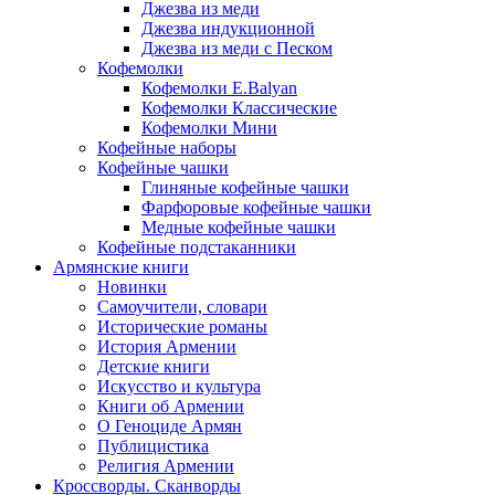
Джезва из меди
Джезва индукционной
Джезва из меди с Песком
Кофемолки
Кофемолки E.Balyan
Кофемолки Классические
Кофемолки Мини
Кофейные наборы
Кофейные чашки
Глиняные кофейные чашки
Фарфоровые кофейные чашки
Медные кофейные чашки
Кофейные подстаканники
Армянские книги
Новинки
Самоучители, словари
Исторические романы
История Армении
Детские книги
Иcкусство и культура
Книги об Армении
О Геноциде Армян
Публицистика
Религия Армении
Кроссворды. Сканворды