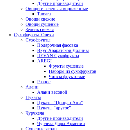
Другие производители
Овощи и зелень замороженные
Tamara
Овощи свежие
Овощи сушеные
Зелень свежая
Сухофрукты. Орехи
Сухофрукты
Подарочная фасовка
Вкус Араратской Долины
IJEVAN Сухофрукты
AREGI
Фрукты сушеные
Наборы из сухофруктов
Чипсы фруктовые
Разное
Алани
Алани весовой
Цукаты
Цукаты "Циацан Ани"
Цукаты "другое"
Чурчхела
Другие производители
Чурчела Дары Армении
Сушеные ягоды