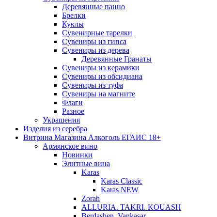
Деревянные панно
Брелки
Куклы
Сувенирные тарелки
Сувениры из гипса
Сувениры из дерева
Деревянные Гранаты
Сувениры из керамики
Сувениры из обсидиана
Сувениры из туфа
Сувениры на магните
Флаги
Разное
Украшения
Изделия из серебра
Витрина Магазина Алкоголь ЕГАИС 18+
Армянское вино
Новинки
Элитные вина
Karas
Karas Classic
Karas NEW
Zorah
ALLURIA. TAKRI. KOUASH
Berdashen. Vankasar