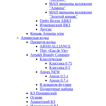
МАП миньоны коллекция
"Армина"
МАП миньоны коллекция
"Золотой коньяк"
Грейт Велли АВКЗ
Иджеванский ВКЗ
Другие
Коньяк Armenia wine
Армянская водка
Премиум водка
ARSSI ALLIANCE
Thiv «Eau de Vie»
Artsakh Brandy Company
Классическая
Классика 0,75
Классика 0,5
Арцах NEW
Арцах 0.5 л
Арцах 0.7 л
В кожаном футляре
Подарочные наборы
КЗ Прошянский
Оганян
Араратский КЗ
Иджеванский ВЗ