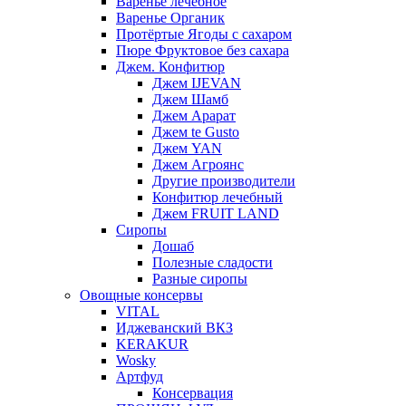
Варенье лечебное
Варенье Органик
Протёртые Ягоды с сахаром
Пюре Фруктовое без сахара
Джем. Конфитюр
Джем IJEVAN
Джем Шамб
Джем Арарат
Джем te Gusto
Джем YAN
Джем Агроянс
Другие производители
Конфитюр лечебный
Джем FRUIT LAND
Сиропы
Дошаб
Полезные сладости
Разные сиропы
Овощные консервы
VITAL
Иджеванский ВКЗ
KERAKUR
Wosky
Артфуд
Консервация