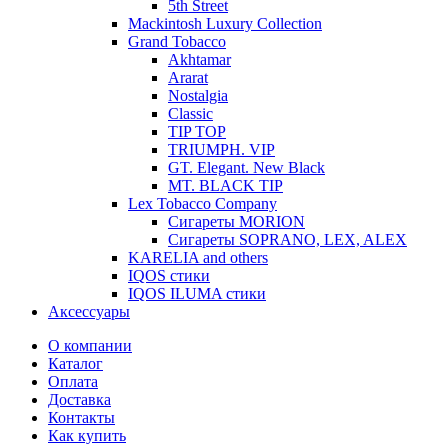
5th Street
Mackintosh Luxury Collection
Grand Tobacco
Akhtamar
Ararat
Nostalgia
Classic
TIP TOP
TRIUMPH. VIP
GT. Elegant. New Black
MT. BLACK TIP
Lex Tobacco Company
Сигареты MORION
Сигареты SOPRANO, LEX, ALEX
KARELIA and others
IQOS стики
IQOS ILUMA стики
Аксессуары
О компании
Каталог
Оплата
Доставка
Контакты
Как купить