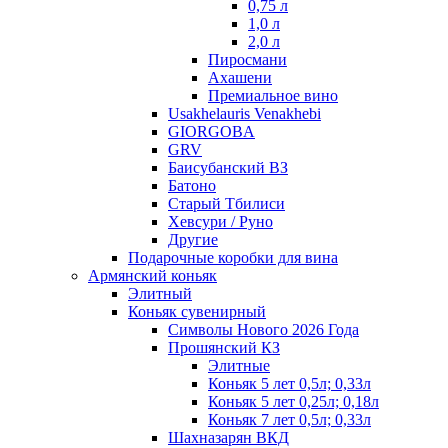
0,75 л
1,0 л
2,0 л
Пиросмани
Ахашени
Премиальное вино
Usakhelauris Venakhebi
GIORGOBA
GRV
Баисубанский ВЗ
Батоно
Старый Тбилиси
Хевсури / Руно
Другие
Подарочные коробки для вина
Армянский коньяк
Элитный
Коньяк сувенирный
Символы Нового 2026 Года
Прошянский КЗ
Элитные
Коньяк 5 лет 0,5л; 0,33л
Коньяк 5 лет 0,25л; 0,18л
Коньяк 7 лет 0,5л; 0,33л
Шахназарян ВКД