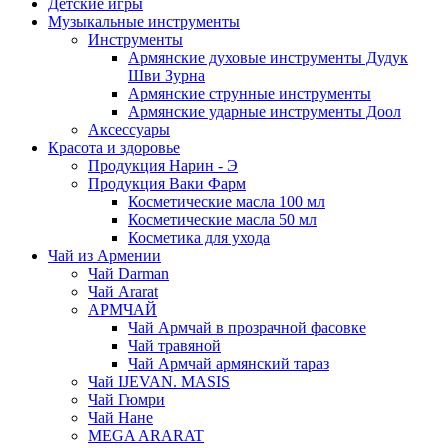
Детские игры
Музыкальные инструменты
Инструменты
Армянские духовые инструменты Дудук
Шви Зурна
Армянские струнные инструменты
Армянские ударные инструменты Доол
Аксессуары
Красота и здоровье
Продукция Нарин - Э
Продукция Ваки Фарм
Косметические масла 100 мл
Косметические масла 50 мл
Косметика для ухода
Чай из Армении
Чай Darman
Чай Ararat
АРМЧАЙ
Чай Армчай в прозрачной фасовке
Чай травяной
Чай Армчай армянский тараз
Чай IJEVAN. MASIS
Чай Гюмри
Чай Нане
MEGA ARARAT