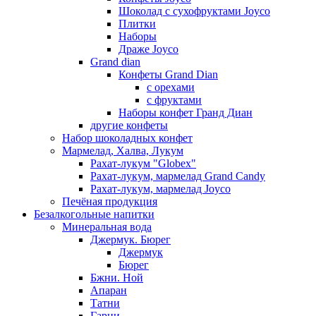
Шоколад с сухофруктами Joyco
Плитки
Наборы
Драже Joyco
Grand dian
Конфеты Grand Dian
с орехами
с фруктами
Наборы конфет Гранд Диан
другие конфеты
Набор шоколадных конфет
Мармелад, Халва, Лукум
Рахат-лукум "Globex"
Рахат-лукум, мармелад Grand Candy
Рахат-лукум, мармелад Joyco
Печёная продукция
Безалкогольные напитки
Минеральная вода
Джермук. Бюрег
Джермук
Бюрег
Бжни. Ной
Апаран
Татни
Гарни