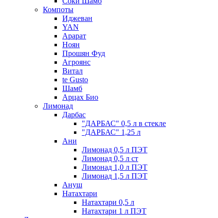
Соки Шамб
Компоты
Иджеван
YAN
Арарат
Ноян
Прошян Фуд
Агроянс
Витал
te Gusto
Шамб
Арцах Био
Лимонад
Дарбас
"ДАРБАС" 0,5 л в стекле
"ДАРБАС" 1,25 л
Ани
Лимонад 0,5 л ПЭТ
Лимонад 0,5 л ст
Лимонад 1,0 л ПЭТ
Лимонад 1,5 л ПЭТ
Ануш
Натахтари
Натахтари 0,5 л
Натахтари 1 л ПЭТ