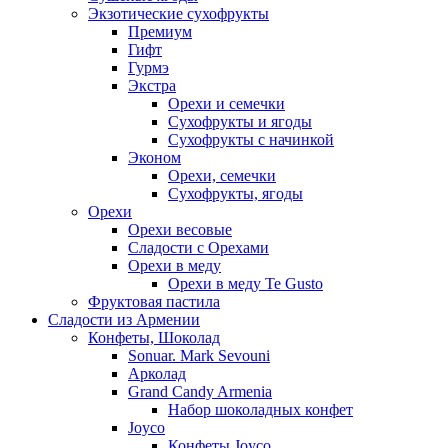
Экзотические сухофрукты
Премиум
Гифт
Гурмэ
Экстра
Орехи и семечки
Сухофрукты и ягоды
Сухофрукты с начинкой
Эконом
Орехи, семечки
Сухофрукты, ягоды
Орехи
Орехи весовые
Сладости с Орехами
Орехи в меду
Орехи в меду Te Gusto
Фруктовая пастила
Сладости из Армении
Конфеты, Шоколад
Sonuar. Mark Sevouni
Арколад
Grand Candy Armenia
Набор шоколадных конфет
Joyco
Конфеты Joyco