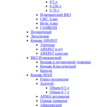
0,5 л
0,250 л
0,70 л
Иджеванский ВКЗ
СИС Алко
Веди Алко
САМКОН
Подарочный
Эксклюзив
Коньяк АРАРАТ
Элитные
АРАРАТ в п/у
АРАРАТ классик
ВКЗ Иджеванский
Коньяк в подарочной упаковке
Коньяк Классический
Бренди
Коньяк МАП
France коллекция
Золотой
Объем 0,5 л
Объем 0,7 л
АРМА коллекция
Горная Армения
Айвазовский