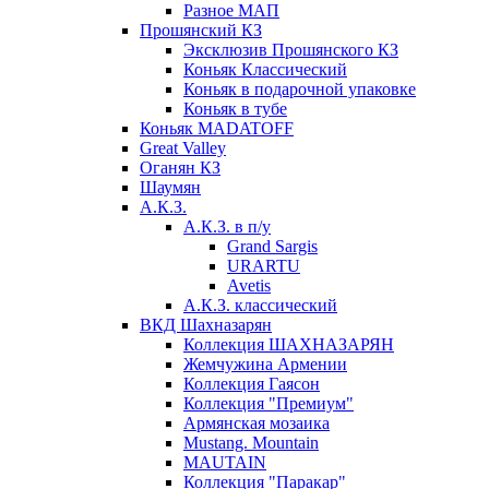
Разное МАП
Прошянский КЗ
Эксклюзив Прошянского КЗ
Коньяк Классический
Коньяк в подарочной упаковке
Коньяк в тубе
Коньяк MADATOFF
Great Valley
Оганян КЗ
Шаумян
А.К.З.
А.К.З. в п/у
Grand Sargis
URARTU
Avetis
А.К.З. классический
ВКД Шахназарян
Коллекция ШАХНАЗАРЯН
Жемчужина Армении
Коллекция Гаясон
Коллекция "Премиум"
Армянская мозаика
Mustang. Mountain
MAUTAIN
Коллекция "Паракар"