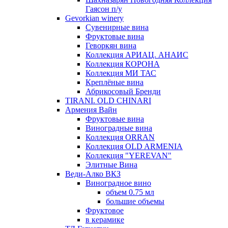
Гаясон п/у
Gevorkian winery
Сувенирные вина
Фруктовые вина
Геворкян вина
Коллекция АРИАЦ. АНАИС
Коллекция КОРОНА
Коллекция МИ ТАС
Креплёные вина
Абрикосовый Бренди
TIRANI. OLD CHINARI
Армения Вайн
Фруктовые вина
Виноградные вина
Коллекция ORRAN
Коллекция OLD ARMENIA
Коллекция "YEREVAN"
Элитные Вина
Веди-Алко ВКЗ
Виноградное вино
объем 0.75 мл
большие объемы
Фруктовое
в керамике