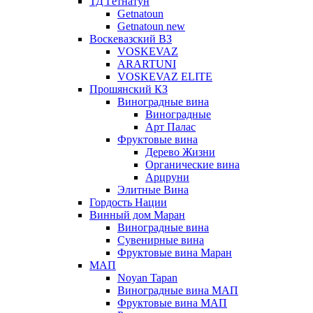
ТД Гетнатун
Getnatoun
Getnatoun new
Воскевазский ВЗ
VOSKEVAZ
ARARTUNI
VOSKEVAZ ELITE
Прошянский КЗ
Виноградные вина
Виноградные
Арт Палас
Фруктовые вина
Дерево Жизни
Органические вина
Арцруни
Элитные Вина
Гордость Нации
Винный дом Маран
Виноградные вина
Сувенирные вина
Фруктовые вина Маран
МАП
Noyan Tapan
Виноградные вина МАП
Фруктовые вина МАП