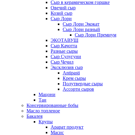
Сыр в керамическом горшке
Овечий сыр
Козий сыр
Сыр Лори
Сыр Лори Экокат
Сыр Лори разный
Сыр Лори Премиум
ЭКОТАВУШ
Сыр Качотта
Разные сыры
Сыр Сулугуни
Сыр Чечил
Эксклюзив сыр
Antipasti
Крем сыры
Полутвердые сыры
Ассорти сыров
Мацони
Тан
Консервированные бобы
Масло топленое
Бакалея
Крупы
Арарат продукт
Масис