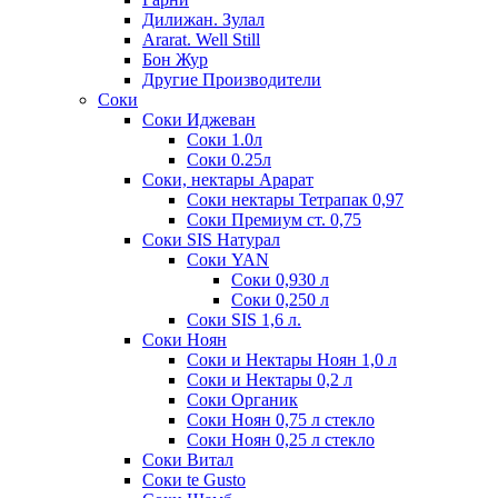
Дилижан. Зулал
Ararat. Well Still
Бон Жур
Другие Производители
Соки
Соки Иджеван
Соки 1.0л
Соки 0.25л
Соки, нектары Арарат
Соки нектары Тетрапак 0,97
Соки Премиум ст. 0,75
Соки SIS Натурал
Соки YAN
Соки 0,930 л
Соки 0,250 л
Соки SIS 1,6 л.
Соки Ноян
Соки и Нектары Ноян 1,0 л
Соки и Нектары 0,2 л
Соки Органик
Соки Ноян 0,75 л стекло
Соки Ноян 0,25 л стекло
Соки Витал
Соки te Gusto