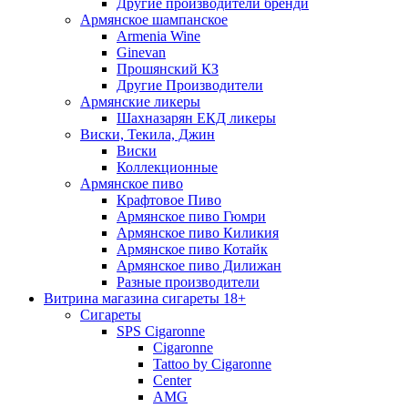
Другие производители бренди
Армянское шампанское
Armenia Wine
Ginevan
Прошянский КЗ
Другие Производители
Армянские ликеры
Шахназарян ЕКД ликеры
Виски, Текила, Джин
Виски
Коллекционные
Армянское пиво
Крафтовое Пиво
Армянское пиво Гюмри
Армянское пиво Киликия
Армянское пиво Котайк
Армянское пиво Дилижан
Разные производители
Витрина магазина сигареты 18+
Cигареты
SPS Cigaronne
Сigaronne
Tattoo by Cigaronne
Center
AMG