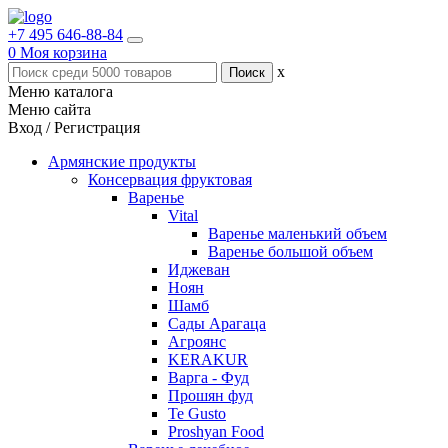
+7 495 646-88-84
0
Моя корзина
x
Меню каталога
Меню сайта
Вход / Регистрация
Армянские продукты
Консервация фруктовая
Варенье
Vital
Варенье маленький объем
Варенье большой объем
Иджеван
Ноян
Шамб
Сады Арагаца
Агроянс
KERAKUR
Варга - Фуд
Прошян фуд
Te Gusto
Proshyan Food