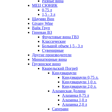
Разные вина
МЕЦ СЮНИК
0,75 л
1,5 - 3 л
Шаумян Вин
Givany Wine
Вайк Груп
Гиневан ВЗ
Фруктовые вина ГВЗ
Классические
Большой объем 1,5 - 3 л
Сувенирные
Другие производители
Миниатюрные вина
Грузинское вино
Кварельский Погреб
Киндзмараули
Киндзмараули 0,75 л.
Киндзмараули 1,0 л.
Киндзмараули 2,0 л.
Алазанская Долина
Алазанка 0,75 л
Алазанка 1,0 л
Алазанка 2,0 л
Саперави