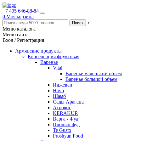
+7 495 646-88-84
0
Моя корзина
x
Меню каталога
Меню сайта
Вход / Регистрация
Армянские продукты
Консервация фруктовая
Варенье
Vital
Варенье маленький объем
Варенье большой объем
Иджеван
Ноян
Шамб
Сады Арагаца
Агроянс
KERAKUR
Варга - Фуд
Прошян фуд
Te Gusto
Proshyan Food