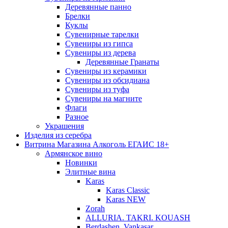
Деревянные панно
Брелки
Куклы
Сувенирные тарелки
Сувениры из гипса
Сувениры из дерева
Деревянные Гранаты
Сувениры из керамики
Сувениры из обсидиана
Сувениры из туфа
Сувениры на магните
Флаги
Разное
Украшения
Изделия из серебра
Витрина Магазина Алкоголь ЕГАИС 18+
Армянское вино
Новинки
Элитные вина
Karas
Karas Classic
Karas NEW
Zorah
ALLURIA. TAKRI. KOUASH
Berdashen. Vankasar