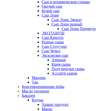
Сыр в керамическом горшке
Овечий сыр
Козий сыр
Сыр Лори
Сыр Лори Экокат
Сыр Лори разный
Сыр Лори Премиум
ЭКОТАВУШ
Сыр Качотта
Разные сыры
Сыр Сулугуни
Сыр Чечил
Эксклюзив сыр
Antipasti
Крем сыры
Полутвердые сыры
Ассорти сыров
Мацони
Тан
Консервированные бобы
Масло топленое
Бакалея
Крупы
Арарат продукт
Масис