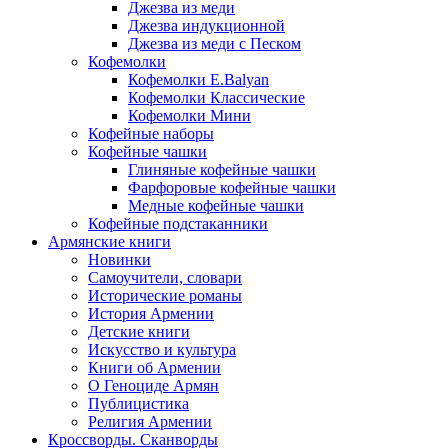
Джезва из меди
Джезва индукционной
Джезва из меди с Песком
Кофемолки
Кофемолки E.Balyan
Кофемолки Классические
Кофемолки Мини
Кофейные наборы
Кофейные чашки
Глиняные кофейные чашки
Фарфоровые кофейные чашки
Медные кофейные чашки
Кофейные подстаканники
Армянские книги
Новинки
Самоучители, словари
Исторические романы
История Армении
Детские книги
Иcкусство и культура
Книги об Армении
О Геноциде Армян
Публицистика
Религия Армении
Кроссворды. Сканворды