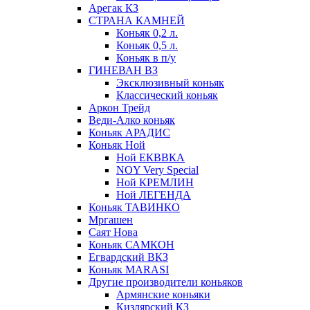
Арегак КЗ
СТРАНА КАМНЕЙ
Коньяк 0,2 л.
Коньяк 0,5 л.
Коньяк в п/у
ГИНЕВАН ВЗ
Эксклюзивный коньяк
Классический коньяк
Аркон Трейд
Веди-Алко коньяк
Коньяк АРАДИС
Коньяк Ной
Ной ЕКВВКА
NOY Very Special
Ной КРЕМЛИН
Ной ЛЕГЕНДА
Коньяк ТАВИНКО
Мргашен
Саят Нова
Коньяк САМКОН
Егвардский ВКЗ
Коньяк MARASI
Другие производители коньяков
Армянские коньяки
Кизлярский КЗ