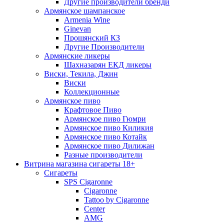
Другие производители бренди
Армянское шампанское
Armenia Wine
Ginevan
Прошянский КЗ
Другие Производители
Армянские ликеры
Шахназарян ЕКД ликеры
Виски, Текила, Джин
Виски
Коллекционные
Армянское пиво
Крафтовое Пиво
Армянское пиво Гюмри
Армянское пиво Киликия
Армянское пиво Котайк
Армянское пиво Дилижан
Разные производители
Витрина магазина сигареты 18+
Cигареты
SPS Cigaronne
Сigaronne
Tattoo by Cigaronne
Center
AMG