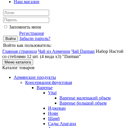
Наш магазин
Запомнить меня
Регистрация
Забыли пароль?
Войти как пользователь:
Главная страница
Чай из Армении
Чай Darman
Набор Настой
со стеблями 12 шт. (4 вида х3) "Darman"
Меню каталога
Каталог товаров
Армянские продукты
Консервация фруктовая
Варенье
Vital
Варенье маленький объем
Варенье большой объем
Иджеван
Ноян
Шамб
Сады Арагаца