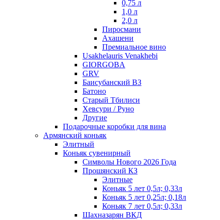
0,75 л
1,0 л
2,0 л
Пиросмани
Ахашени
Премиальное вино
Usakhelauris Venakhebi
GIORGOBA
GRV
Баисубанский ВЗ
Батоно
Старый Тбилиси
Хевсури / Руно
Другие
Подарочные коробки для вина
Армянский коньяк
Элитный
Коньяк сувенирный
Символы Нового 2026 Года
Прошянский КЗ
Элитные
Коньяк 5 лет 0,5л; 0,33л
Коньяк 5 лет 0,25л; 0,18л
Коньяк 7 лет 0,5л; 0,33л
Шахназарян ВКД