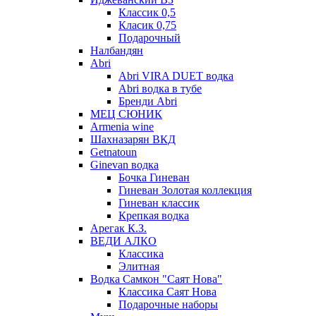
Классик 0,5
Класик 0,75
Подарочный
Налбандян
Abri
Abri VIRA DUET водка
Abri водка в тубе
Бренди Abri
МЕЦ СЮНИК
Armenia wine
Шахназарян ВКД
Getnatoun
Ginevan водка
Бочка Гиневан
Гиневан Золотая коллекция
Гиневан классик
Крепкая водка
Арегак К.З.
ВЕДИ АЛКО
Классика
Элитная
Водка Самкон "Саят Нова"
Классика Саят Нова
Подарочные наборы