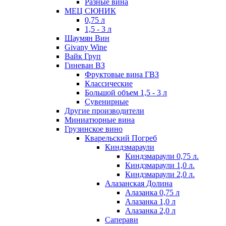
Разные вина
МЕЦ СЮНИК
0,75 л
1,5 - 3 л
Шаумян Вин
Givany Wine
Вайк Груп
Гиневан ВЗ
Фруктовые вина ГВЗ
Классические
Большой объем 1,5 - 3 л
Сувенирные
Другие производители
Миниатюрные вина
Грузинское вино
Кварельский Погреб
Киндзмараули
Киндзмараули 0,75 л.
Киндзмараули 1,0 л.
Киндзмараули 2,0 л.
Алазанская Долина
Алазанка 0,75 л
Алазанка 1,0 л
Алазанка 2,0 л
Саперави