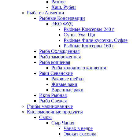
Разное
Хаш. Рубец
Рыба из Армении
Рыбные Консервации
ЭКО ФУД
Рыбные Консервы 240 г
Супы. Уха. Щи
Рыбные Филе-кусочки. Суфле
Рыбные Консервы 160 г
Рыба Охлажденная
Рыба замороженная
Рыба копченая
Рыба холодного копчения
Раки Севанские
Раковые шейки
Живые раки
Варенные раки
Икра Рыбная
Рыба Свежая
Грибы маринованные
Кисломолочные продукты
Сыры
Сыр Чанах
Чанах в ведре
Экокат фасовка