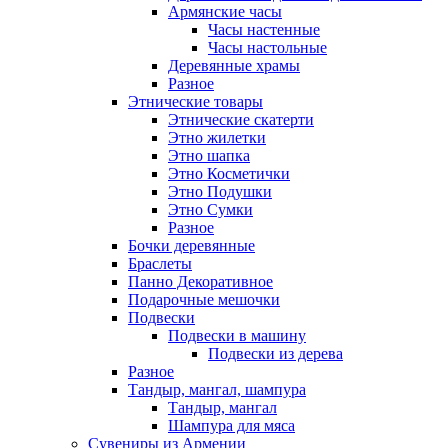
Армянские часы
Часы настенные
Часы настольные
Деревянные храмы
Разное
Этнические товары
Этнические скатерти
Этно жилетки
Этно шапка
Этно Косметички
Этно Подушки
Этно Сумки
Разное
Бочки деревянные
Браслеты
Панно Декоративное
Подарочные мешочки
Подвески
Подвески в машину
Подвески из дерева
Разное
Тандыр, мангал, шампура
Тандыр, мангал
Шампура для мяса
Сувениры из Армении