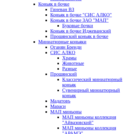
Коньяк в бочке
Гиневан ВЗ
Коньяк в бочке "СИС АЛКО"
Коньяк в бочке ЗАО "МАП"
Буковые бочки
Коньяк в бочке Иджеванский
Прошянский коньяк в бочке
Миниатюрные коньяки
Оганян Бренди
СИС АЛКО
Храмы
Животные
Разные
Прошянский
Классический миниатюрный
коньяк
Сувенирный миниатюрный
коньяк
Мадатовъ
Мараси
МАП миньоны
МАП миньоны коллекция
"Айвазовский"
МАП миньоны коллекция
"АРАМЭ"