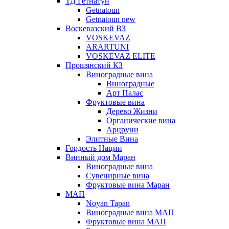
ТД Гетнатун
Getnatoun
Getnatoun new
Воскевазский ВЗ
VOSKEVAZ
ARARTUNI
VOSKEVAZ ELITE
Прошянский КЗ
Виноградные вина
Виноградные
Арт Палас
Фруктовые вина
Дерево Жизни
Органические вина
Арцруни
Элитные Вина
Гордость Нации
Винный дом Маран
Виноградные вина
Сувенирные вина
Фруктовые вина Маран
МАП
Noyan Tapan
Виноградные вина МАП
Фруктовые вина МАП