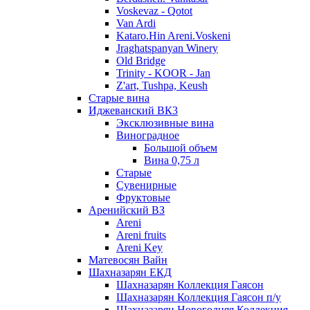
Voskevaz - Qotot
Van Ardi
Kataro.Hin Areni.Voskeni
Jraghatspanyan Winery
Old Bridge
Trinity - KOOR - Jan
Z'art, Tushpa, Keush
Старые вина
Иджеванский ВК3
Эксклюзивные вина
Виноградное
Большой объем
Вина 0,75 л
Старые
Сувенирные
Фруктовые
Аренийский ВЗ
Areni
Areni fruits
Areni Key
Матевосян Вайн
Шахназарян ЕКД
Шахназарян Коллекция Гаясон
Шахназарян Коллекция Гаясон п/у
Шахназарян Новогодняя Коллекция