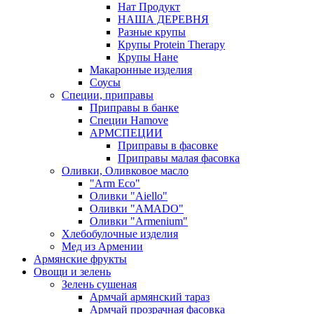
Нат Продукт
НАША ДЕРЕВНЯ
Разные крупы
Крупы Protein Therapy
Крупы Нане
Макаронные изделия
Соусы
Специи, приправы
Приправы в банке
Специи Hamove
АРМСПЕЦИИ
Приправы в фасовке
Приправы малая фасовка
Оливки, Оливковое масло
"Arm Eco"
Оливки "Aiello"
Оливки "AMADO"
Оливки "Armenium"
Хлебобулочные изделия
Мед из Армении
Армянские фрукты
Овощи и зелень
Зелень сушеная
Армчай армянский тараз
Армчай прозрачная фасовка