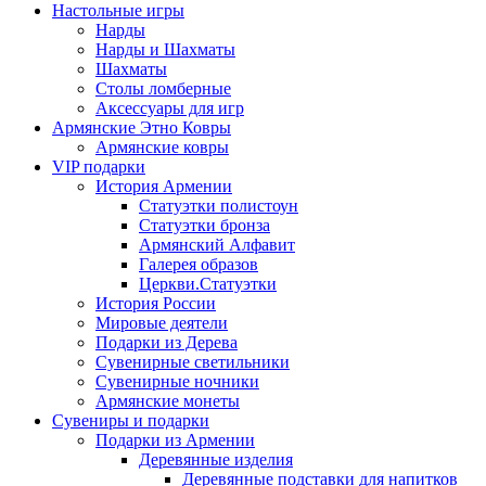
Настольные игры
Нарды
Нарды и Шахматы
Шахматы
Столы ломберные
Аксессуары для игр
Армянские Этно Ковры
Армянские ковры
VIP подарки
История Армении
Статуэтки полистоун
Статуэтки бронза
Армянский Алфавит
Галерея образов
Церкви.Статуэтки
История России
Мировые деятели
Подарки из Дерева
Сувенирные светильники
Сувенирные ночники
Армянские монеты
Сувениры и подарки
Подарки из Армении
Деревянные изделия
Деревянные подставки для напитков