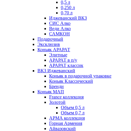
0,5 л
0,250 л
0,70 л
Иджеванский ВКЗ
СИС Алко
Веди Алко
САМКОН
Подарочный
Эксклюзив
Коньяк АРАРАТ
Элитные
АРАРАТ в п/у
АРАРАТ классик
ВКЗ Иджеванский
Коньяк в подарочной упаковке
Коньяк Классический
Бренди
Коньяк МАП
France коллекция
Золотой
Объем 0,5 л
Объем 0,7 л
АРМА коллекция
Горная Армения
Айвазовский