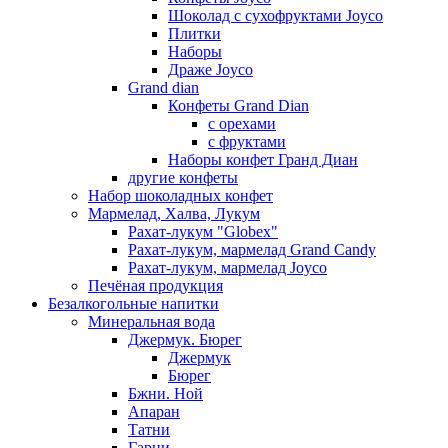
Шоколад с сухофруктами Joyco
Плитки
Наборы
Драже Joyco
Grand dian
Конфеты Grand Dian
с орехами
с фруктами
Наборы конфет Гранд Диан
другие конфеты
Набор шоколадных конфет
Мармелад, Халва, Лукум
Рахат-лукум "Globex"
Рахат-лукум, мармелад Grand Candy
Рахат-лукум, мармелад Joyco
Печёная продукция
Безалкогольные напитки
Минеральная вода
Джермук. Бюрег
Джермук
Бюрег
Бжни. Ной
Апаран
Татни
Гарни