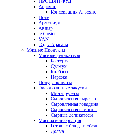
ПРОШЯН ФУД
Агроянс
Консервация Агроянс
Ноян
Армениум
Авшар
te Gusto
YAN
Сады Арагаца
Мясные Продукты
Мясные деликатесы
Бастурма
Суджух
Колбасы
Нарезка
Полуфабрикаты
Эксклюзивные закуски
Мини-рулеты
Сыровяленая вырезка
Сыровяленая говядина
Сыровяленая свинина
Сырные деликатесы
Мясная консервация
Готовые блюда и обеды
Долма