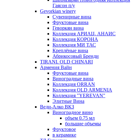
Гаясон п/у
Gevorkian winery
Сувенирные вина
Фруктовые вина
Геворкян вина
Коллекция АРИАЦ. АНАИС
Коллекция КОРОНА
Коллекция МИ ТАС
Креплёные вина
Абрикосовый Бренди
TIRANI. OLD CHINARI
Армения Вайн
Фруктовые вина
Виноградные вина
Коллекция ORRAN
Коллекция OLD ARMENIA
Коллекция "YEREVAN"
Элитные Вина
Веди-Алко ВКЗ
Виноградное вино
объем 0.75 мл
большие объемы
Фруктовое
в керамике