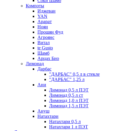
Соки Шамб
Компоты
Иджеван
YAN
Арарат
Ноян
Прошян Фуд
Агроянс
Витал
te Gusto
Шамб
Арцах Био
Лимонад
Дарбас
"ДАРБАС" 0,5 л в стекле
"ДАРБАС" 1,25 л
Ани
Лимонад 0,5 л ПЭТ
Лимонад 0,5 л ст
Лимонад 1,0 л ПЭТ
Лимонад 1,5 л ПЭТ
Ануш
Натахтари
Натахтари 0,5 л
Натахтари 1 л ПЭТ