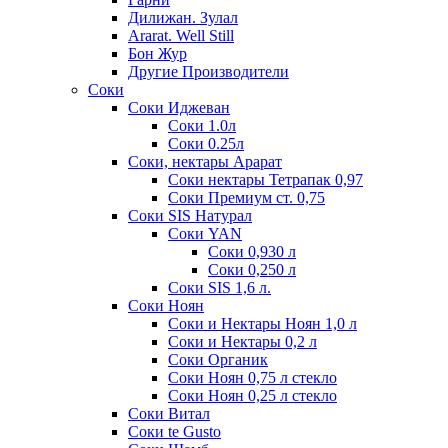
Дилижан. Зулал
Ararat. Well Still
Бон Жур
Другие Производители
Соки
Соки Иджеван
Соки 1.0л
Соки 0.25л
Соки, нектары Арарат
Соки нектары Тетрапак 0,97
Соки Премиум ст. 0,75
Соки SIS Натурал
Соки YAN
Соки 0,930 л
Соки 0,250 л
Соки SIS 1,6 л.
Соки Ноян
Соки и Нектары Ноян 1,0 л
Соки и Нектары 0,2 л
Соки Органик
Соки Ноян 0,75 л стекло
Соки Ноян 0,25 л стекло
Соки Витал
Соки te Gusto