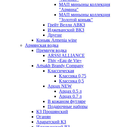
МАП миньоны коллекция
"Армина"
МАП миньоны коллекция
"Золотой коньяк"
Грейт Велли АВКЗ
Иджеванский ВКЗ
Другие
Коньяк Armenia wine
Армянская водка
Премиум водка
ARSSI ALLIANCE
Thiv «Eau de Vie»
Artsakh Brandy Company
Классическая
Классика 0,75
Классика 0,5
Арцах NEW
Арцах 0.5 л
Арцах 0.7 л
В кожаном футляре
Подарочные наборы
КЗ Прошянский
Оганян
Араратский КЗ
Иджеванский ВЗ