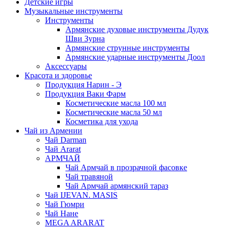
Детские игры
Музыкальные инструменты
Инструменты
Армянские духовые инструменты Дудук
Шви Зурна
Армянские струнные инструменты
Армянские ударные инструменты Доол
Аксессуары
Красота и здоровье
Продукция Нарин - Э
Продукция Ваки Фарм
Косметические масла 100 мл
Косметические масла 50 мл
Косметика для ухода
Чай из Армении
Чай Darman
Чай Ararat
АРМЧАЙ
Чай Армчай в прозрачной фасовке
Чай травяной
Чай Армчай армянский тараз
Чай IJEVAN. MASIS
Чай Гюмри
Чай Нане
MEGA ARARAT