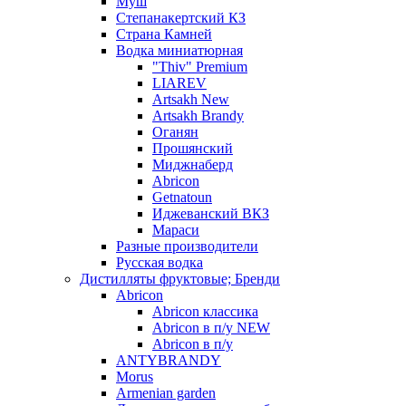
Муш
Степанакертский КЗ
Страна Камней
Водка миниатюрная
"Thiv" Premium
LIAREV
Artsakh New
Artsakh Brandy
Оганян
Прошянский
Миджнаберд
Abricon
Getnatoun
Иджеванский ВКЗ
Мараси
Разные производители
Русская водка
Дистилляты фруктовые; Бренди
Abricon
Abricon классика
Abricon в п/у NEW
Abricon в п/у
ANTYBRANDY
Morus
Armenian garden