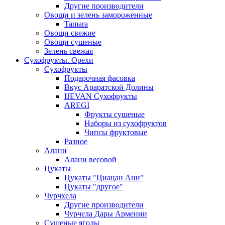
Другие производители
Овощи и зелень замороженные
Tamara
Овощи свежие
Овощи сушеные
Зелень свежая
Сухофрукты. Орехи
Сухофрукты
Подарочная фасовка
Вкус Араратской Долины
IJEVAN Сухофрукты
AREGI
Фрукты сушеные
Наборы из сухофруктов
Чипсы фруктовые
Разное
Алани
Алани весовой
Цукаты
Цукаты "Циацан Ани"
Цукаты "другое"
Чурчхела
Другие производители
Чурчела Дары Армении
Сушеные ягоды