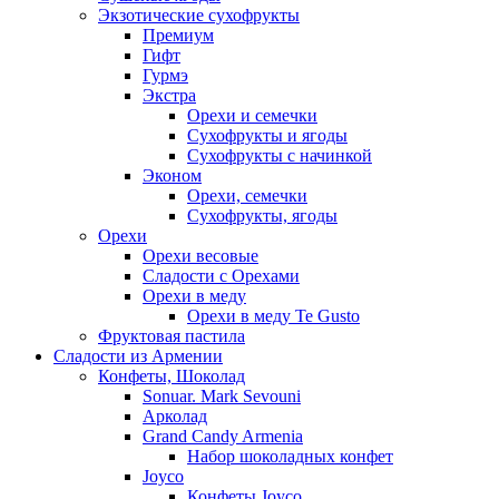
Экзотические сухофрукты
Премиум
Гифт
Гурмэ
Экстра
Орехи и семечки
Сухофрукты и ягоды
Сухофрукты с начинкой
Эконом
Орехи, семечки
Сухофрукты, ягоды
Орехи
Орехи весовые
Сладости с Орехами
Орехи в меду
Орехи в меду Te Gusto
Фруктовая пастила
Сладости из Армении
Конфеты, Шоколад
Sonuar. Mark Sevouni
Арколад
Grand Candy Armenia
Набор шоколадных конфет
Joyco
Конфеты Joyco