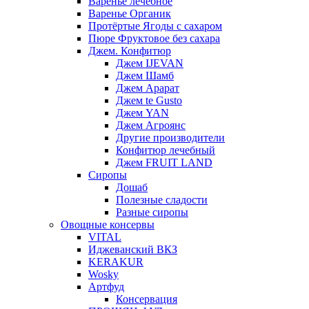
Варенье лечебное
Варенье Органик
Протёртые Ягоды с сахаром
Пюре Фруктовое без сахара
Джем. Конфитюр
Джем IJEVAN
Джем Шамб
Джем Арарат
Джем te Gusto
Джем YAN
Джем Агроянс
Другие производители
Конфитюр лечебный
Джем FRUIT LAND
Сиропы
Дошаб
Полезные сладости
Разные сиропы
Овощные консервы
VITAL
Иджеванский ВКЗ
KERAKUR
Wosky
Артфуд
Консервация