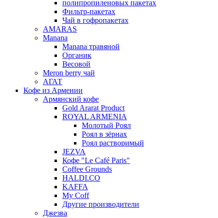
полипропиленовых пакетах
Фильтр-пакетах
Чай в гофропакетах
AMARAS
Manana
Manana травяной
Органик
Весовой
Meron berry чай
АГАТ
Кофе из Армении
Армянский кофе
Gold Ararat Product
ROYAL ARMENIA
Молотый Роял
Роял в зёрнах
Роял растворимый
JEZVA
Кофе "Le Café Paris"
Coffee Grounds
HALDI.CO
KAFFA
My Coff
Другие производители
Джезва