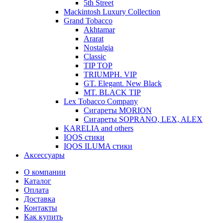
5th Street
Mackintosh Luxury Collection
Grand Tobacco
Akhtamar
Ararat
Nostalgia
Classic
TIP TOP
TRIUMPH. VIP
GT. Elegant. New Black
MT. BLACK TIP
Lex Tobacco Company
Сигареты MORION
Сигареты SOPRANO, LEX, ALEX
KARELIA and others
IQOS стики
IQOS ILUMA стики
Аксессуары
О компании
Каталог
Оплата
Доставка
Контакты
Как купить