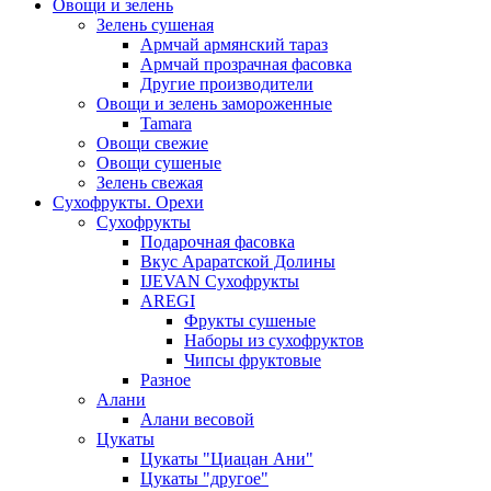
Овощи и зелень
Зелень сушеная
Армчай армянский тараз
Армчай прозрачная фасовка
Другие производители
Овощи и зелень замороженные
Tamara
Овощи свежие
Овощи сушеные
Зелень свежая
Сухофрукты. Орехи
Сухофрукты
Подарочная фасовка
Вкус Араратской Долины
IJEVAN Сухофрукты
AREGI
Фрукты сушеные
Наборы из сухофруктов
Чипсы фруктовые
Разное
Алани
Алани весовой
Цукаты
Цукаты "Циацан Ани"
Цукаты "другое"