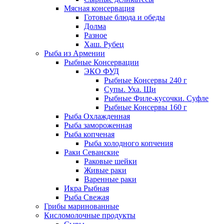
Мясная консервация
Готовые блюда и обеды
Долма
Разное
Хаш. Рубец
Рыба из Армении
Рыбные Консервации
ЭКО ФУД
Рыбные Консервы 240 г
Супы. Уха. Щи
Рыбные Филе-кусочки. Суфле
Рыбные Консервы 160 г
Рыба Охлажденная
Рыба замороженная
Рыба копченая
Рыба холодного копчения
Раки Севанские
Раковые шейки
Живые раки
Варенные раки
Икра Рыбная
Рыба Свежая
Грибы маринованные
Кисломолочные продукты