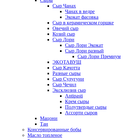
Сыры
Сыр Чанах
Чанах в ведре
Экокат фасовка
Сыр в керамическом горшке
Овечий сыр
Козий сыр
Сыр Лори
Сыр Лори Экокат
Сыр Лори разный
Сыр Лори Премиум
ЭКОТАВУШ
Сыр Качотта
Разные сыры
Сыр Сулугуни
Сыр Чечил
Эксклюзив сыр
Antipasti
Крем сыры
Полутвердые сыры
Ассорти сыров
Мацони
Тан
Консервированные бобы
Масло топленое