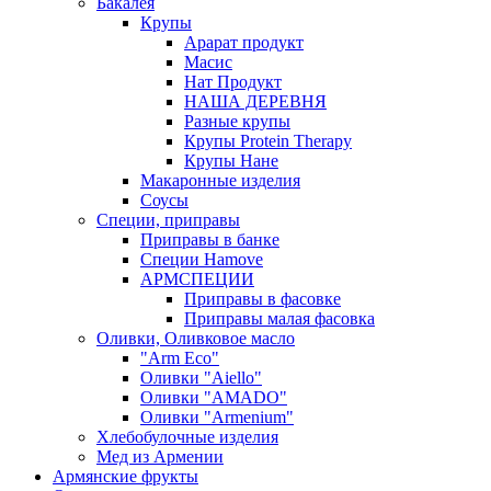
Бакалея
Крупы
Арарат продукт
Масис
Нат Продукт
НАША ДЕРЕВНЯ
Разные крупы
Крупы Protein Therapy
Крупы Нане
Макаронные изделия
Соусы
Специи, приправы
Приправы в банке
Специи Hamove
АРМСПЕЦИИ
Приправы в фасовке
Приправы малая фасовка
Оливки, Оливковое масло
"Arm Eco"
Оливки "Aiello"
Оливки "AMADO"
Оливки "Armenium"
Хлебобулочные изделия
Мед из Армении
Армянские фрукты