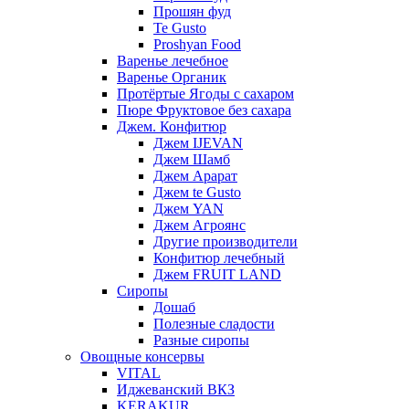
Прошян фуд
Te Gusto
Proshyan Food
Варенье лечебное
Варенье Органик
Протёртые Ягоды с сахаром
Пюре Фруктовое без сахара
Джем. Конфитюр
Джем IJEVAN
Джем Шамб
Джем Арарат
Джем te Gusto
Джем YAN
Джем Агроянс
Другие производители
Конфитюр лечебный
Джем FRUIT LAND
Сиропы
Дошаб
Полезные сладости
Разные сиропы
Овощные консервы
VITAL
Иджеванский ВКЗ
KERAKUR