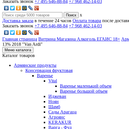
Заказать звонок
+7 495 646-88-84
+7 968 462-14-03
x
Доставка заказа
в течение 24 часов
Оплата товара
после достав
Заказать звонок
+7 495 646-88-84
+7 968 462-14-03
Главная страница
Витрина Магазина Алкоголь ЕГАИС 18+
Арм
13% 2018 "Van Ardi"
Меню каталога
Каталог товаров
Армянские продукты
Консервация фруктовая
Варенье
Vital
Варенье маленький объем
Варенье большой объем
Иджеван
Ноян
Шамб
Сады Арагаца
Агроянс
KERAKUR
Варга - Фуд