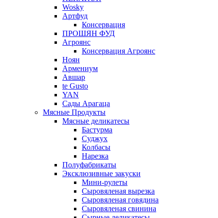
Wosky
Артфуд
Консервация
ПРОШЯН ФУД
Агроянс
Консервация Агроянс
Ноян
Армениум
Авшар
te Gusto
YAN
Сады Арагаца
Мясные Продукты
Мясные деликатесы
Бастурма
Суджух
Колбасы
Нарезка
Полуфабрикаты
Эксклюзивные закуски
Мини-рулеты
Сыровяленая вырезка
Сыровяленая говядина
Сыровяленая свинина
Сырные деликатесы