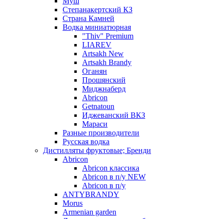
Муш
Степанакертский КЗ
Страна Камней
Водка миниатюрная
"Thiv" Premium
LIAREV
Artsakh New
Artsakh Brandy
Оганян
Прошянский
Миджнаберд
Abricon
Getnatoun
Иджеванский ВКЗ
Мараси
Разные производители
Русская водка
Дистилляты фруктовые; Бренди
Abricon
Abricon классика
Abricon в п/у NEW
Abricon в п/у
ANTYBRANDY
Morus
Armenian garden