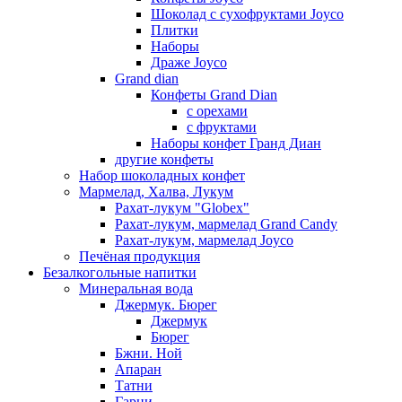
Шоколад с сухофруктами Joyco
Плитки
Наборы
Драже Joyco
Grand dian
Конфеты Grand Dian
с орехами
с фруктами
Наборы конфет Гранд Диан
другие конфеты
Набор шоколадных конфет
Мармелад, Халва, Лукум
Рахат-лукум "Globex"
Рахат-лукум, мармелад Grand Candy
Рахат-лукум, мармелад Joyco
Печёная продукция
Безалкогольные напитки
Минеральная вода
Джермук. Бюрег
Джермук
Бюрег
Бжни. Ной
Апаран
Татни
Гарни