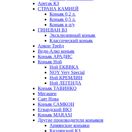
Арегак КЗ
СТРАНА КАМНЕЙ
Коньяк 0,2 л.
Коньяк 0,5 л.
Коньяк в п/у
ГИНЕВАН ВЗ
Эксклюзивный коньяк
Классический коньяк
Аркон Трейд
Веди-Алко коньяк
Коньяк АРАДИС
Коньяк Ной
Ной ЕКВВКА
NOY Very Special
Ной КРЕМЛИН
Ной ЛЕГЕНДА
Коньяк ТАВИНКО
Мргашен
Саят Нова
Коньяк САМКОН
Егвардский ВКЗ
Коньяк MARASI
Другие производители коньяков
Армянские коньяки
Кизлярский КЗ