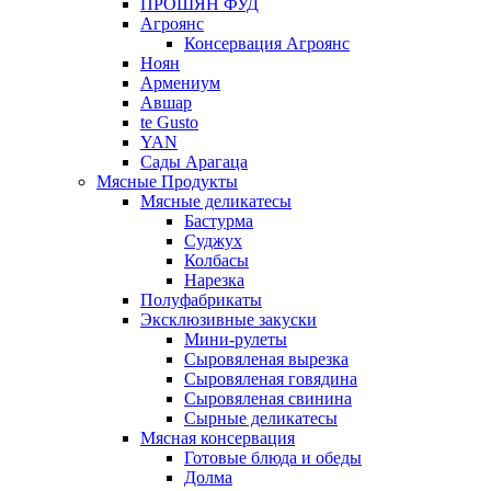
ПРОШЯН ФУД
Агроянс
Консервация Агроянс
Ноян
Армениум
Авшар
te Gusto
YAN
Сады Арагаца
Мясные Продукты
Мясные деликатесы
Бастурма
Суджух
Колбасы
Нарезка
Полуфабрикаты
Эксклюзивные закуски
Мини-рулеты
Сыровяленая вырезка
Сыровяленая говядина
Сыровяленая свинина
Сырные деликатесы
Мясная консервация
Готовые блюда и обеды
Долма