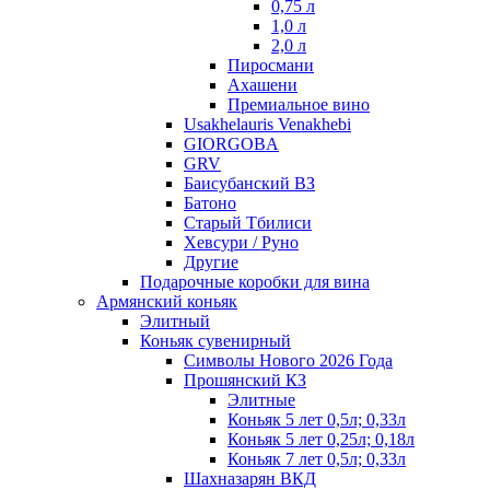
0,75 л
1,0 л
2,0 л
Пиросмани
Ахашени
Премиальное вино
Usakhelauris Venakhebi
GIORGOBA
GRV
Баисубанский ВЗ
Батоно
Старый Тбилиси
Хевсури / Руно
Другие
Подарочные коробки для вина
Армянский коньяк
Элитный
Коньяк сувенирный
Символы Нового 2026 Года
Прошянский КЗ
Элитные
Коньяк 5 лет 0,5л; 0,33л
Коньяк 5 лет 0,25л; 0,18л
Коньяк 7 лет 0,5л; 0,33л
Шахназарян ВКД