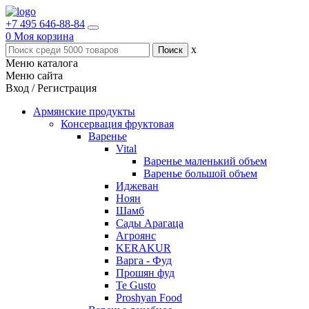
+7 495 646-88-84
0
Моя корзина
x
Меню каталога
Меню сайта
Вход / Регистрация
Армянские продукты
Консервация фруктовая
Варенье
Vital
Варенье маленький объем
Варенье большой объем
Иджеван
Ноян
Шамб
Сады Арагаца
Агроянс
KERAKUR
Варга - Фуд
Прошян фуд
Te Gusto
Proshyan Food