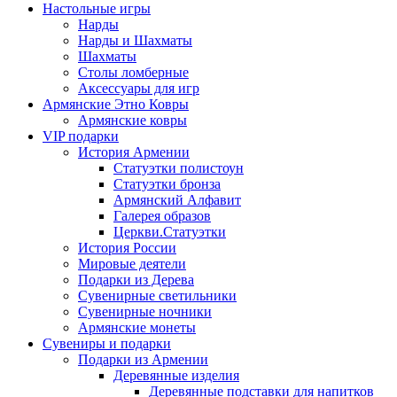
Настольные игры
Нарды
Нарды и Шахматы
Шахматы
Столы ломберные
Аксессуары для игр
Армянские Этно Ковры
Армянские ковры
VIP подарки
История Армении
Статуэтки полистоун
Статуэтки бронза
Армянский Алфавит
Галерея образов
Церкви.Статуэтки
История России
Мировые деятели
Подарки из Дерева
Сувенирные светильники
Сувенирные ночники
Армянские монеты
Сувениры и подарки
Подарки из Армении
Деревянные изделия
Деревянные подставки для напитков