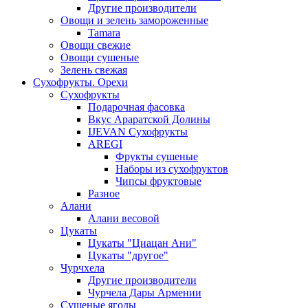
Другие производители
Овощи и зелень замороженные
Tamara
Овощи свежие
Овощи сушеные
Зелень свежая
Сухофрукты. Орехи
Сухофрукты
Подарочная фасовка
Вкус Араратской Долины
IJEVAN Сухофрукты
AREGI
Фрукты сушеные
Наборы из сухофруктов
Чипсы фруктовые
Разное
Алани
Алани весовой
Цукаты
Цукаты "Циацан Ани"
Цукаты "другое"
Чурчхела
Другие производители
Чурчела Дары Армении
Сушеные ягоды