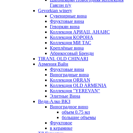
Гаясон п/у
Gevorkian winery
Сувенирные вина
Фруктовые вина
Геворкян вина
Коллекция АРИАЦ. АНАИС
Коллекция КОРОНА
Коллекция МИ ТАС
Креплёные вина
Абрикосовый Бренди
TIRANI. OLD CHINARI
Армения Вайн
Фруктовые вина
Виноградные вина
Коллекция ORRAN
Коллекция OLD ARMENIA
Коллекция "YEREVAN"
Элитные Вина
Веди-Алко ВКЗ
Виноградное вино
объем 0.75 мл
большие объемы
Фруктовое
в керамике