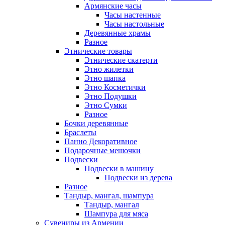
Армянские часы
Часы настенные
Часы настольные
Деревянные храмы
Разное
Этнические товары
Этнические скатерти
Этно жилетки
Этно шапка
Этно Косметички
Этно Подушки
Этно Сумки
Разное
Бочки деревянные
Браслеты
Панно Декоративное
Подарочные мешочки
Подвески
Подвески в машину
Подвески из дерева
Разное
Тандыр, мангал, шампура
Тандыр, мангал
Шампура для мяса
Сувениры из Армении