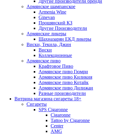
Другие производители бренди
Армянское шампанское
Armenia Wine
Ginevan
Прошянский КЗ
Другие Производители
Армянские ликеры
Шахназарян ЕКД ликеры
Виски, Текила, Джин
Виски
Коллекционные
Армянское пиво
Крафтовое Пиво
Армянское пиво Гюмри
Армянское пиво Киликия
Армянское пиво Котайк
Армянское пиво Дилижан
Разные производители
Витрина магазина сигареты 18+
Cигареты
SPS Cigaronne
Сigaronne
Tattoo by Cigaronne
Center
AMG