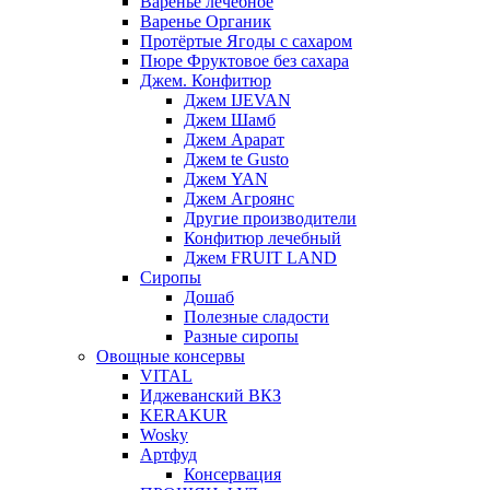
Варенье лечебное
Варенье Органик
Протёртые Ягоды с сахаром
Пюре Фруктовое без сахара
Джем. Конфитюр
Джем IJEVAN
Джем Шамб
Джем Арарат
Джем te Gusto
Джем YAN
Джем Агроянс
Другие производители
Конфитюр лечебный
Джем FRUIT LAND
Сиропы
Дошаб
Полезные сладости
Разные сиропы
Овощные консервы
VITAL
Иджеванский ВКЗ
KERAKUR
Wosky
Артфуд
Консервация