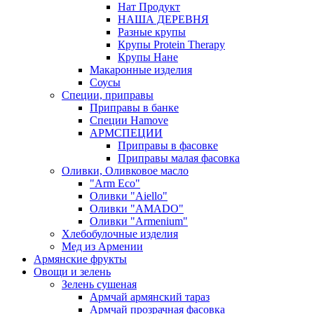
Нат Продукт
НАША ДЕРЕВНЯ
Разные крупы
Крупы Protein Therapy
Крупы Нане
Макаронные изделия
Соусы
Специи, приправы
Приправы в банке
Специи Hamove
АРМСПЕЦИИ
Приправы в фасовке
Приправы малая фасовка
Оливки, Оливковое масло
"Arm Eco"
Оливки "Aiello"
Оливки "AMADO"
Оливки "Armenium"
Хлебобулочные изделия
Мед из Армении
Армянские фрукты
Овощи и зелень
Зелень сушеная
Армчай армянский тараз
Армчай прозрачная фасовка