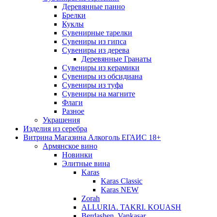
Деревянные панно
Брелки
Куклы
Сувенирные тарелки
Сувениры из гипса
Сувениры из дерева
Деревянные Гранаты
Сувениры из керамики
Сувениры из обсидиана
Сувениры из туфа
Сувениры на магните
Флаги
Разное
Украшения
Изделия из серебра
Витрина Магазина Алкоголь ЕГАИС 18+
Армянское вино
Новинки
Элитные вина
Karas
Karas Classic
Karas NEW
Zorah
ALLURIA. TAKRI. KOUASH
Berdashen. Vankasar