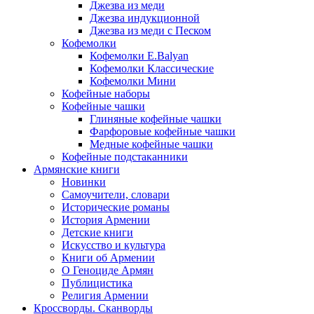
Джезва из меди
Джезва индукционной
Джезва из меди с Песком
Кофемолки
Кофемолки E.Balyan
Кофемолки Классические
Кофемолки Мини
Кофейные наборы
Кофейные чашки
Глиняные кофейные чашки
Фарфоровые кофейные чашки
Медные кофейные чашки
Кофейные подстаканники
Армянские книги
Новинки
Самоучители, словари
Исторические романы
История Армении
Детские книги
Иcкусство и культура
Книги об Армении
О Геноциде Армян
Публицистика
Религия Армении
Кроссворды. Сканворды