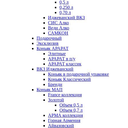
0,5 л
0,250 л
0,70 л
Иджеванский ВКЗ
СИС Алко
Веди Алко
САМКОН
Подарочный
Эксклюзив
Коньяк АРАРАТ
Элитные
АРАРАТ в п/у
АРАРАТ классик
ВКЗ Иджеванский
Коньяк в подарочной упаковке
Коньяк Классический
Бренди
Коньяк МАП
France коллекция
Золотой
Объем 0,5 л
Объем 0,7 л
АРМА коллекция
Горная Армения
Айвазовский