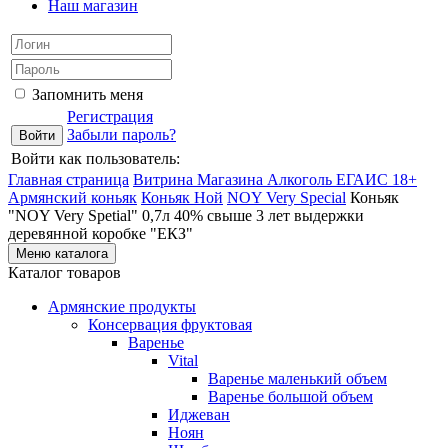
Наш магазин
Запомнить меня
Регистрация
Забыли пароль?
Войти как пользователь:
Главная страница
Витрина Магазина Алкоголь ЕГАИС 18+
Армянский коньяк
Коньяк Ной
NOY Very Special
Коньяк
"NOY Very Spetial" 0,7л 40% свыше 3 лет выдержки
деревянной коробке "ЕКЗ"
Меню каталога
Каталог товаров
Армянские продукты
Консервация фруктовая
Варенье
Vital
Варенье маленький объем
Варенье большой объем
Иджеван
Ноян