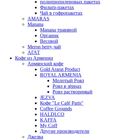
полипропиленовых пакетах
Фильтр-пакетах
Чай в гофропакетах
AMARAS
Manana
Manana травяной
Органик
Весовой
Meron berry чай
АГАТ
Кофе из Армении
Армянский кофе
Gold Ararat Product
ROYAL ARMENIA
Молотый Роял
Роял в зёрнах
Роял растворимый
JEZVA
Кофе "Le Café Paris"
Coffee Grounds
HALDI.CO
KAFFA
My Coff
Другие производители
Джезва