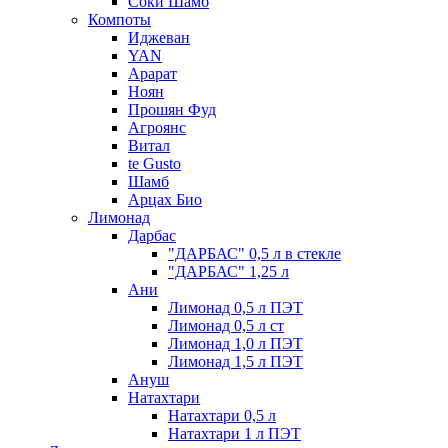
Соки Шамб
Компоты
Иджеван
YAN
Арарат
Ноян
Прошян Фуд
Агроянс
Витал
te Gusto
Шамб
Арцах Био
Лимонад
Дарбас
"ДАРБАС" 0,5 л в стекле
"ДАРБАС" 1,25 л
Ани
Лимонад 0,5 л ПЭТ
Лимонад 0,5 л ст
Лимонад 1,0 л ПЭТ
Лимонад 1,5 л ПЭТ
Ануш
Натахтари
Натахтари 0,5 л
Натахтари 1 л ПЭТ