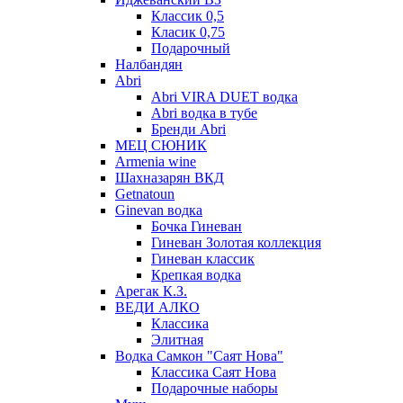
Классик 0,5
Класик 0,75
Подарочный
Налбандян
Abri
Abri VIRA DUET водка
Abri водка в тубе
Бренди Abri
МЕЦ СЮНИК
Armenia wine
Шахназарян ВКД
Getnatoun
Ginevan водка
Бочка Гиневан
Гиневан Золотая коллекция
Гиневан классик
Крепкая водка
Арегак К.З.
ВЕДИ АЛКО
Классика
Элитная
Водка Самкон "Саят Нова"
Классика Саят Нова
Подарочные наборы