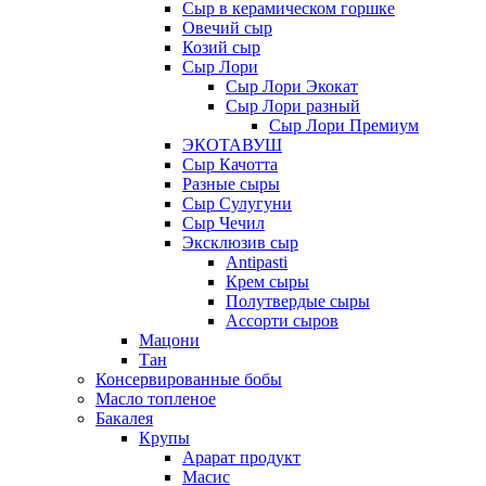
Сыр в керамическом горшке
Овечий сыр
Козий сыр
Сыр Лори
Сыр Лори Экокат
Сыр Лори разный
Сыр Лори Премиум
ЭКОТАВУШ
Сыр Качотта
Разные сыры
Сыр Сулугуни
Сыр Чечил
Эксклюзив сыр
Antipasti
Крем сыры
Полутвердые сыры
Ассорти сыров
Мацони
Тан
Консервированные бобы
Масло топленое
Бакалея
Крупы
Арарат продукт
Масис