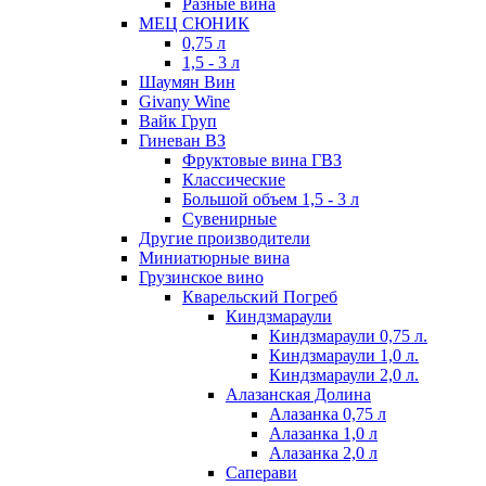
Разные вина
МЕЦ СЮНИК
0,75 л
1,5 - 3 л
Шаумян Вин
Givany Wine
Вайк Груп
Гиневан ВЗ
Фруктовые вина ГВЗ
Классические
Большой объем 1,5 - 3 л
Сувенирные
Другие производители
Миниатюрные вина
Грузинское вино
Кварельский Погреб
Киндзмараули
Киндзмараули 0,75 л.
Киндзмараули 1,0 л.
Киндзмараули 2,0 л.
Алазанская Долина
Алазанка 0,75 л
Алазанка 1,0 л
Алазанка 2,0 л
Саперави