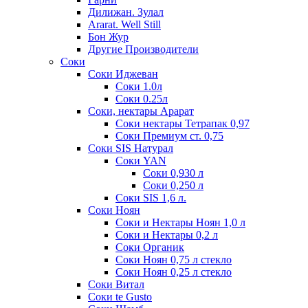
Дилижан. Зулал
Ararat. Well Still
Бон Жур
Другие Производители
Соки
Соки Иджеван
Соки 1.0л
Соки 0.25л
Соки, нектары Арарат
Соки нектары Тетрапак 0,97
Соки Премиум ст. 0,75
Соки SIS Натурал
Соки YAN
Соки 0,930 л
Соки 0,250 л
Соки SIS 1,6 л.
Соки Ноян
Соки и Нектары Ноян 1,0 л
Соки и Нектары 0,2 л
Соки Органик
Соки Ноян 0,75 л стекло
Соки Ноян 0,25 л стекло
Соки Витал
Соки te Gusto