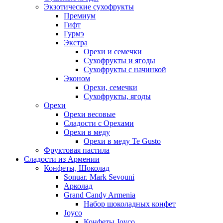
Экзотические сухофрукты
Премиум
Гифт
Гурмэ
Экстра
Орехи и семечки
Сухофрукты и ягоды
Сухофрукты с начинкой
Эконом
Орехи, семечки
Сухофрукты, ягоды
Орехи
Орехи весовые
Сладости с Орехами
Орехи в меду
Орехи в меду Te Gusto
Фруктовая пастила
Сладости из Армении
Конфеты, Шоколад
Sonuar. Mark Sevouni
Арколад
Grand Candy Armenia
Набор шоколадных конфет
Joyco
Конфеты Joyco