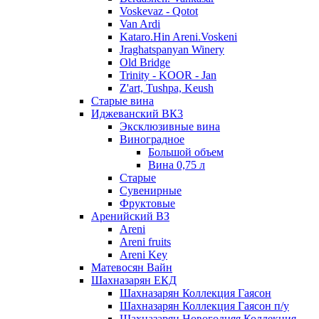
Voskevaz - Qotot
Van Ardi
Kataro.Hin Areni.Voskeni
Jraghatspanyan Winery
Old Bridge
Trinity - KOOR - Jan
Z'art, Tushpa, Keush
Старые вина
Иджеванский ВК3
Эксклюзивные вина
Виноградное
Большой объем
Вина 0,75 л
Старые
Сувенирные
Фруктовые
Аренийский ВЗ
Areni
Areni fruits
Areni Key
Матевосян Вайн
Шахназарян ЕКД
Шахназарян Коллекция Гаясон
Шахназарян Коллекция Гаясон п/у
Шахназарян Новогодняя Коллекция