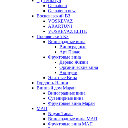
ТД Гетнатун
Getnatoun
Getnatoun new
Воскевазский ВЗ
VOSKEVAZ
ARARTUNI
VOSKEVAZ ELITE
Прошянский КЗ
Виноградные вина
Виноградные
Арт Палас
Фруктовые вина
Дерево Жизни
Органические вина
Арцруни
Элитные Вина
Гордость Нации
Винный дом Маран
Виноградные вина
Сувенирные вина
Фруктовые вина Маран
МАП
Noyan Tapan
Виноградные вина МАП
Фруктовые вина МАП