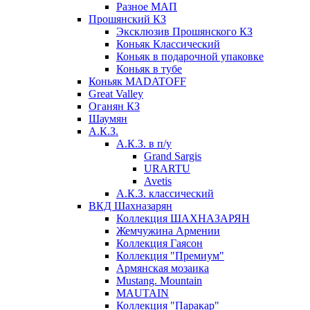
Разное МАП
Прошянский КЗ
Эксклюзив Прошянского КЗ
Коньяк Классический
Коньяк в подарочной упаковке
Коньяк в тубе
Коньяк MADATOFF
Great Valley
Оганян КЗ
Шаумян
А.К.З.
А.К.З. в п/у
Grand Sargis
URARTU
Avetis
А.К.З. классический
ВКД Шахназарян
Коллекция ШАХНАЗАРЯН
Жемчужина Армении
Коллекция Гаясон
Коллекция "Премиум"
Армянская мозаика
Mustang. Mountain
MAUTAIN
Коллекция "Паракар"