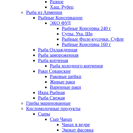
Разное
Хаш. Рубец
Рыба из Армении
Рыбные Консервации
ЭКО ФУД
Рыбные Консервы 240 г
Супы. Уха. Щи
Рыбные Филе-кусочки. Суфле
Рыбные Консервы 160 г
Рыба Охлажденная
Рыба замороженная
Рыба копченая
Рыба холодного копчения
Раки Севанские
Раковые шейки
Живые раки
Варенные раки
Икра Рыбная
Рыба Свежая
Грибы маринованные
Кисломолочные продукты
Сыры
Сыр Чанах
Чанах в ведре
Экокат фасовка