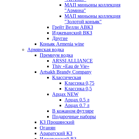
МАП миньоны коллекция
"Армина"
МАП миньоны коллекция
"Золотой коньяк"
Грейт Велли АВКЗ
Иджеванский ВКЗ
Другие
Коньяк Armenia wine
Армянская водка
Премиум водка
ARSSI ALLIANCE
Thiv «Eau de Vie»
Artsakh Brandy Company
Классическая
Классика 0,75
Классика 0,5
Арцах NEW
Арцах 0.5 л
Арцах 0.7 л
В кожаном футляре
Подарочные наборы
КЗ Прошянский
Оганян
Араратский КЗ
Иджеванский ВЗ