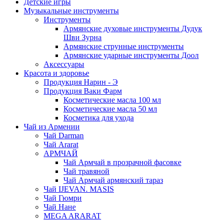
Детские игры
Музыкальные инструменты
Инструменты
Армянские духовые инструменты Дудук
Шви Зурна
Армянские струнные инструменты
Армянские ударные инструменты Доол
Аксессуары
Красота и здоровье
Продукция Нарин - Э
Продукция Ваки Фарм
Косметические масла 100 мл
Косметические масла 50 мл
Косметика для ухода
Чай из Армении
Чай Darman
Чай Ararat
АРМЧАЙ
Чай Армчай в прозрачной фасовке
Чай травяной
Чай Армчай армянский тараз
Чай IJEVAN. MASIS
Чай Гюмри
Чай Нане
MEGA ARARAT