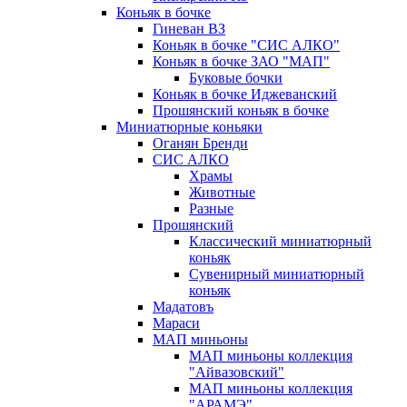
Коньяк в бочке
Гиневан ВЗ
Коньяк в бочке "СИС АЛКО"
Коньяк в бочке ЗАО "МАП"
Буковые бочки
Коньяк в бочке Иджеванский
Прошянский коньяк в бочке
Миниатюрные коньяки
Оганян Бренди
СИС АЛКО
Храмы
Животные
Разные
Прошянский
Классический миниатюрный
коньяк
Сувенирный миниатюрный
коньяк
Мадатовъ
Мараси
МАП миньоны
МАП миньоны коллекция
"Айвазовский"
МАП миньоны коллекция
"АРАМЭ"