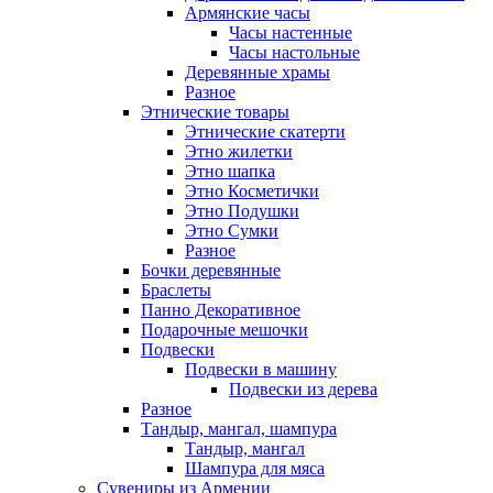
Армянские часы
Часы настенные
Часы настольные
Деревянные храмы
Разное
Этнические товары
Этнические скатерти
Этно жилетки
Этно шапка
Этно Косметички
Этно Подушки
Этно Сумки
Разное
Бочки деревянные
Браслеты
Панно Декоративное
Подарочные мешочки
Подвески
Подвески в машину
Подвески из дерева
Разное
Тандыр, мангал, шампура
Тандыр, мангал
Шампура для мяса
Сувениры из Армении