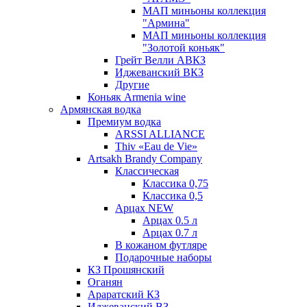
МАП миньоны коллекция
"Армина"
МАП миньоны коллекция
"Золотой коньяк"
Грейт Велли АВКЗ
Иджеванский ВКЗ
Другие
Коньяк Armenia wine
Армянская водка
Премиум водка
ARSSI ALLIANCE
Thiv «Eau de Vie»
Artsakh Brandy Company
Классическая
Классика 0,75
Классика 0,5
Арцах NEW
Арцах 0.5 л
Арцах 0.7 л
В кожаном футляре
Подарочные наборы
КЗ Прошянский
Оганян
Араратский КЗ
Иджеванский ВЗ