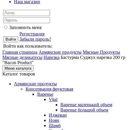
Наш магазин
Запомнить меня
Регистрация
Забыли пароль?
Войти как пользователь:
Главная страница
Армянские продукты
Мясные Продукты
Мясные деликатесы
Нарезка
Бастурма Суджух нарезка 200 гр
"Bacon Product"
Меню каталога
Каталог товаров
Армянские продукты
Консервация фруктовая
Варенье
Vital
Варенье маленький объем
Варенье большой объем
Иджеван
Ноян
Шамб