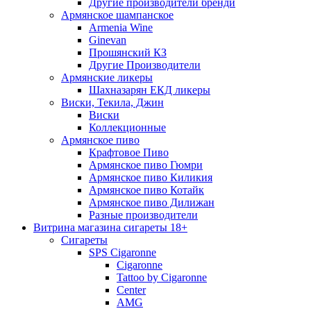
Другие производители бренди
Армянское шампанское
Armenia Wine
Ginevan
Прошянский КЗ
Другие Производители
Армянские ликеры
Шахназарян ЕКД ликеры
Виски, Текила, Джин
Виски
Коллекционные
Армянское пиво
Крафтовое Пиво
Армянское пиво Гюмри
Армянское пиво Киликия
Армянское пиво Котайк
Армянское пиво Дилижан
Разные производители
Витрина магазина сигареты 18+
Cигареты
SPS Cigaronne
Сigaronne
Tattoo by Cigaronne
Center
AMG