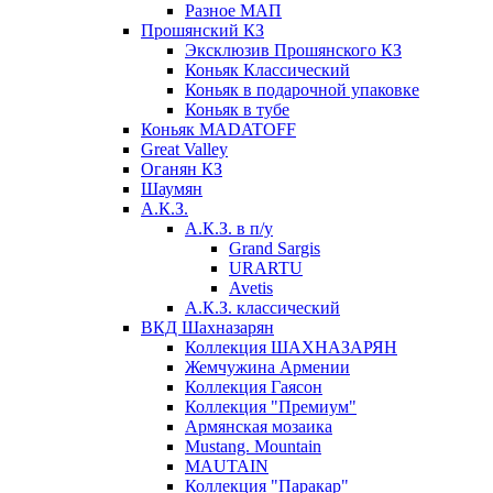
Разное МАП
Прошянский КЗ
Эксклюзив Прошянского КЗ
Коньяк Классический
Коньяк в подарочной упаковке
Коньяк в тубе
Коньяк MADATOFF
Great Valley
Оганян КЗ
Шаумян
А.К.З.
А.К.З. в п/у
Grand Sargis
URARTU
Avetis
А.К.З. классический
ВКД Шахназарян
Коллекция ШАХНАЗАРЯН
Жемчужина Армении
Коллекция Гаясон
Коллекция "Премиум"
Армянская мозаика
Mustang. Mountain
MAUTAIN
Коллекция "Паракар"