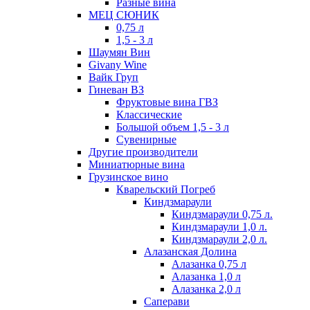
Разные вина
МЕЦ СЮНИК
0,75 л
1,5 - 3 л
Шаумян Вин
Givany Wine
Вайк Груп
Гиневан ВЗ
Фруктовые вина ГВЗ
Классические
Большой объем 1,5 - 3 л
Сувенирные
Другие производители
Миниатюрные вина
Грузинское вино
Кварельский Погреб
Киндзмараули
Киндзмараули 0,75 л.
Киндзмараули 1,0 л.
Киндзмараули 2,0 л.
Алазанская Долина
Алазанка 0,75 л
Алазанка 1,0 л
Алазанка 2,0 л
Саперави