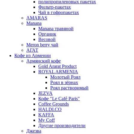
полипропиленовых пакетах
Фильтр-пакетах
Чай в гофропакетах
AMARAS
Manana
Manana травяной
Органик
Весовой
Meron berry чай
АГАТ
Кофе из Армении
Армянский кофе
Gold Ararat Product
ROYAL ARMENIA
Молотый Роял
Роял в зёрнах
Роял растворимый
JEZVA
Кофе "Le Café Paris"
Coffee Grounds
HALDI.CO
KAFFA
My Coff
Другие производители
Джезва