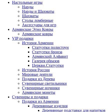
Настольные игры
Нарды
Нарды и Шахматы
Шахматы
Столы ломберные
Аксессуары для игр
Армянские Этно Ковры
Армянские ковры
VIP подарки
История Армении
Статуэтки полистоун
Статуэтки бронза
Армянский Алфавит
Галерея образов
Церкви.Статуэтки
История России
Мировые деятели
Подарки из Дерева
Сувенирные светильники
Сувенирные ночники
Армянские монеты
Сувениры и подарки
Подарки из Армении
Деревянные изделия
Деревянные подставки для напитков