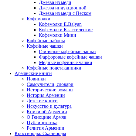
Джезва из меди
Джезва индукционной
Джезва из меди с Песком
Кофемолки
Кофемолки E.Balyan
Кофемолки Классические
Кофемолки Мини
Кофейные наборы
Кофейные чашки
Глиняные кофейные чашки
Фарфоровые кофейные чашки
Медные кофейные чашки
Кофейные подстаканники
Армянские книги
Новинки
Самоучители, словари
Исторические романы
История Армении
Детские книги
Иcкусство и культура
Книги об Армении
О Геноциде Армян
Публицистика
Религия Армении
Кроссворды. Сканворды