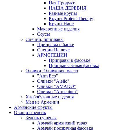
Нат Продукт
НАША ДЕРЕВНЯ
Разные крупы
Крупы Protein Therapy
Крупы Нане
Макаронные изделия
Соусы
Специи, приправы
Приправы в банке
Специи Hamove
АРМСПЕЦИИ
Приправы в фасовке
Приправы малая фасовка
Оливки, Оливковое масло
"Arm Eco"
Оливки "Aiello"
Оливки "AMADO"
Оливки "Armenium"
Хлебобулочные изделия
Мед из Армении
Армянские фрукты
Овощи и зелень
Зелень сушеная
Армчай армянский тараз
Армчай прозрачная фасовка