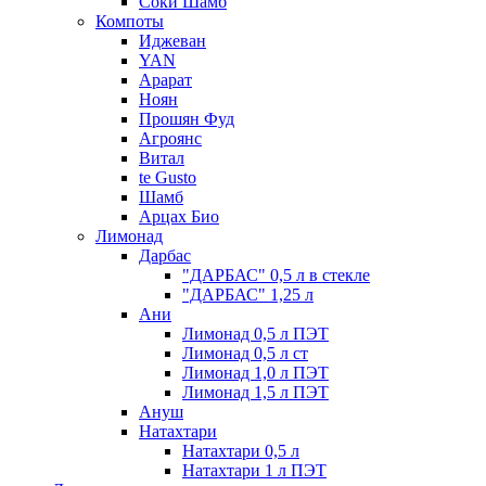
Соки Шамб
Компоты
Иджеван
YAN
Арарат
Ноян
Прошян Фуд
Агроянс
Витал
te Gusto
Шамб
Арцах Био
Лимонад
Дарбас
"ДАРБАС" 0,5 л в стекле
"ДАРБАС" 1,25 л
Ани
Лимонад 0,5 л ПЭТ
Лимонад 0,5 л ст
Лимонад 1,0 л ПЭТ
Лимонад 1,5 л ПЭТ
Ануш
Натахтари
Натахтари 0,5 л
Натахтари 1 л ПЭТ