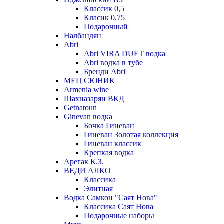
Классик 0,5
Класик 0,75
Подарочный
Налбандян
Abri
Abri VIRA DUET водка
Abri водка в тубе
Бренди Abri
МЕЦ СЮНИК
Armenia wine
Шахназарян ВКД
Getnatoun
Ginevan водка
Бочка Гиневан
Гиневан Золотая коллекция
Гиневан классик
Крепкая водка
Арегак К.З.
ВЕДИ АЛКО
Классика
Элитная
Водка Самкон "Саят Нова"
Классика Саят Нова
Подарочные наборы