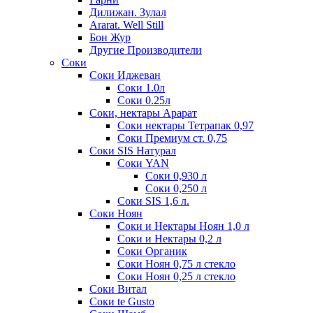
Дилижан. Зулал
Ararat. Well Still
Бон Жур
Другие Производители
Соки
Соки Иджеван
Соки 1.0л
Соки 0.25л
Соки, нектары Арарат
Соки нектары Тетрапак 0,97
Соки Премиум ст. 0,75
Соки SIS Натурал
Соки YAN
Соки 0,930 л
Соки 0,250 л
Соки SIS 1,6 л.
Соки Ноян
Соки и Нектары Ноян 1,0 л
Соки и Нектары 0,2 л
Соки Органик
Соки Ноян 0,75 л стекло
Соки Ноян 0,25 л стекло
Соки Витал
Соки te Gusto