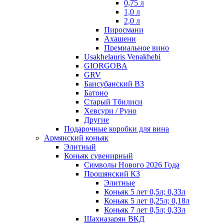
0,75 л
1,0 л
2,0 л
Пиросмани
Ахашени
Премиальное вино
Usakhelauris Venakhebi
GIORGOBA
GRV
Баисубанский ВЗ
Батоно
Старый Тбилиси
Хевсури / Руно
Другие
Подарочные коробки для вина
Армянский коньяк
Элитный
Коньяк сувенирный
Символы Нового 2026 Года
Прошянский КЗ
Элитные
Коньяк 5 лет 0,5л; 0,33л
Коньяк 5 лет 0,25л; 0,18л
Коньяк 7 лет 0,5л; 0,33л
Шахназарян ВКД