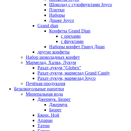
Шоколад с сухофруктами Joyco
Плитки
Наборы
Драже Joyco
Grand dian
Конфеты Grand Dian
с орехами
с фруктами
Наборы конфет Гранд Диан
другие конфеты
Набор шоколадных конфет
Мармелад, Халва, Лукум
Рахат-лукум "Globex"
Рахат-лукум, мармелад Grand Candy
Рахат-лукум, мармелад Joyco
Печёная продукция
Безалкогольные напитки
Минеральная вода
Джермук. Бюрег
Джермук
Бюрег
Бжни. Ной
Апаран
Татни
Гарни