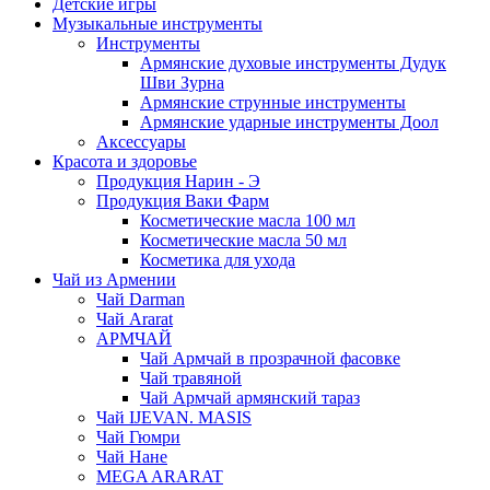
Детские игры
Музыкальные инструменты
Инструменты
Армянские духовые инструменты Дудук
Шви Зурна
Армянские струнные инструменты
Армянские ударные инструменты Доол
Аксессуары
Красота и здоровье
Продукция Нарин - Э
Продукция Ваки Фарм
Косметические масла 100 мл
Косметические масла 50 мл
Косметика для ухода
Чай из Армении
Чай Darman
Чай Ararat
АРМЧАЙ
Чай Армчай в прозрачной фасовке
Чай травяной
Чай Армчай армянский тараз
Чай IJEVAN. MASIS
Чай Гюмри
Чай Нане
MEGA ARARAT