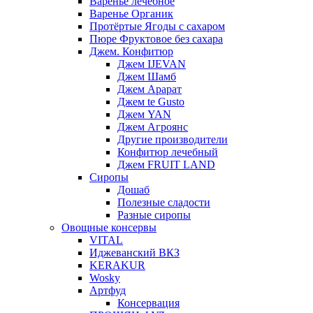
Варенье лечебное
Варенье Органик
Протёртые Ягоды с сахаром
Пюре Фруктовое без сахара
Джем. Конфитюр
Джем IJEVAN
Джем Шамб
Джем Арарат
Джем te Gusto
Джем YAN
Джем Агроянс
Другие производители
Конфитюр лечебный
Джем FRUIT LAND
Сиропы
Дошаб
Полезные сладости
Разные сиропы
Овощные консервы
VITAL
Иджеванский ВКЗ
KERAKUR
Wosky
Артфуд
Консервация