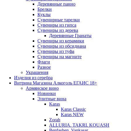
Деревянные панно
Брелки
Куклы
Сувенирные тарелки
Сувениры из гипса
Сувениры из дерева
Деревянные Гранаты
Сувениры из керамики
Сувениры из обсидиана
Сувениры из туфа
Сувениры на магните
Флаги
Разное
Украшения
Изделия из серебра
Витрина Магазина Алкоголь ЕГАИС 18+
Армянское вино
Новинки
Элитные вина
Karas
Karas Classic
Karas NEW
Zorah
ALLURIA. TAKRI. KOUASH
Berdashen. Vankasar