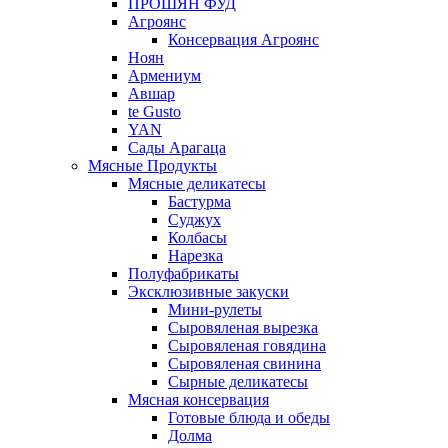
ПРОШЯН ФУД
Агроянс
Консервация Агроянс
Ноян
Армениум
Авшар
te Gusto
YAN
Сады Арагаца
Мясные Продукты
Мясные деликатесы
Бастурма
Суджух
Колбасы
Нарезка
Полуфабрикаты
Эксклюзивные закуски
Мини-рулеты
Сыровяленая вырезка
Сыровяленая говядина
Сыровяленая свинина
Сырные деликатесы
Мясная консервация
Готовые блюда и обеды
Долма