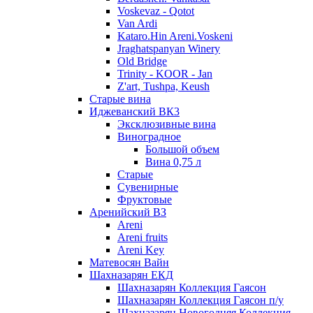
Voskevaz - Qotot
Van Ardi
Kataro.Hin Areni.Voskeni
Jraghatspanyan Winery
Old Bridge
Trinity - KOOR - Jan
Z'art, Tushpa, Keush
Старые вина
Иджеванский ВК3
Эксклюзивные вина
Виноградное
Большой объем
Вина 0,75 л
Старые
Сувенирные
Фруктовые
Аренийский ВЗ
Areni
Areni fruits
Areni Key
Матевосян Вайн
Шахназарян ЕКД
Шахназарян Коллекция Гаясон
Шахназарян Коллекция Гаясон п/у
Шахназарян Новогодняя Коллекция