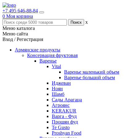
+7 495 646-88-84
0
Моя корзина
x
Меню каталога
Меню сайта
Вход / Регистрация
Армянские продукты
Консервация фруктовая
Варенье
Vital
Варенье маленький объем
Варенье большой объем
Иджеван
Ноян
Шамб
Сады Арагаца
Агроянс
KERAKUR
Варга - Фуд
Прошян фуд
Te Gusto
Proshyan Food