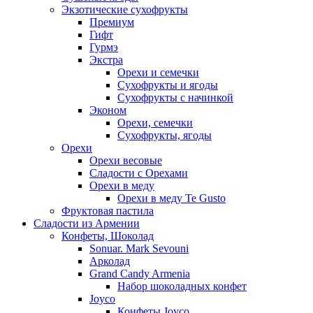
Экзотические сухофрукты
Премиум
Гифт
Гурмэ
Экстра
Орехи и семечки
Сухофрукты и ягоды
Сухофрукты с начинкой
Эконом
Орехи, семечки
Сухофрукты, ягоды
Орехи
Орехи весовые
Сладости с Орехами
Орехи в меду
Орехи в меду Te Gusto
Фруктовая пастила
Сладости из Армении
Конфеты, Шоколад
Sonuar. Mark Sevouni
Арколад
Grand Candy Armenia
Набор шоколадных конфет
Joyco
Конфеты Joyco