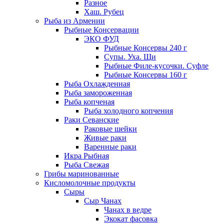
Разное
Хаш. Рубец
Рыба из Армении
Рыбные Консервации
ЭКО ФУД
Рыбные Консервы 240 г
Супы. Уха. Щи
Рыбные Филе-кусочки. Суфле
Рыбные Консервы 160 г
Рыба Охлажденная
Рыба замороженная
Рыба копченая
Рыба холодного копчения
Раки Севанские
Раковые шейки
Живые раки
Варенные раки
Икра Рыбная
Рыба Свежая
Грибы маринованные
Кисломолочные продукты
Сыры
Сыр Чанах
Чанах в ведре
Экокат фасовка