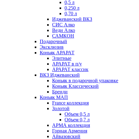
0,5 л
0,250 л
0,70 л
Иджеванский ВКЗ
СИС Алко
Веди Алко
САМКОН
Подарочный
Эксклюзив
Коньяк АРАРАТ
Элитные
АРАРАТ в п/у
АРАРАТ классик
ВКЗ Иджеванский
Коньяк в подарочной упаковке
Коньяк Классический
Бренди
Коньяк МАП
France коллекция
Золотой
Объем 0,5 л
Объем 0,7 л
АРМА коллекция
Горная Армения
Айвазовский