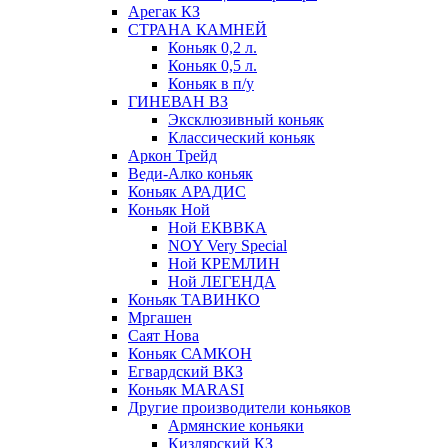
Арегак КЗ
СТРАНА КАМНЕЙ
Коньяк 0,2 л.
Коньяк 0,5 л.
Коньяк в п/у
ГИНЕВАН ВЗ
Эксклюзивный коньяк
Классический коньяк
Аркон Трейд
Веди-Алко коньяк
Коньяк АРАДИС
Коньяк Ной
Ной ЕКВВКА
NOY Very Special
Ной КРЕМЛИН
Ной ЛЕГЕНДА
Коньяк ТАВИНКО
Мргашен
Саят Нова
Коньяк САМКОН
Егвардский ВКЗ
Коньяк MARASI
Другие производители коньяков
Армянские коньяки
Кизлярский КЗ