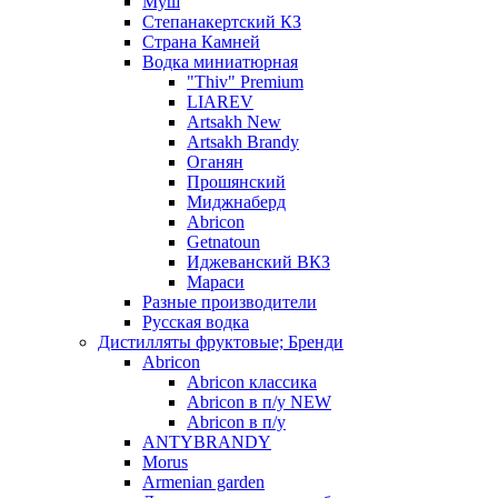
Муш
Степанакертский КЗ
Страна Камней
Водка миниатюрная
"Thiv" Premium
LIAREV
Artsakh New
Artsakh Brandy
Оганян
Прошянский
Миджнаберд
Abricon
Getnatoun
Иджеванский ВКЗ
Мараси
Разные производители
Русская водка
Дистилляты фруктовые; Бренди
Abricon
Abricon классика
Abricon в п/у NEW
Abricon в п/у
ANTYBRANDY
Morus
Armenian garden