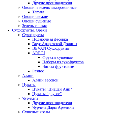
Другие производители
Овощи и зелень замороженные
Tamara
Овощи свежие
Овощи сушеные
Зелень свежая
Сухофрукты. Орехи
Сухофрукты
Подарочная фасовка
Вкус Араратской Долины
IJEVAN Сухофрукты
AREGI
Фрукты сушеные
Наборы из сухофруктов
Чипсы фруктовые
Разное
Алани
Алани весовой
Цукаты
Цукаты "Циацан Ани"
Цукаты "другое"
Чурчхела
Другие производители
Чурчела Дары Армении
Сушеные ягоды