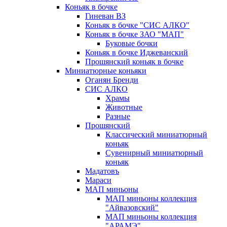
Коньяк в бочке
Гиневан ВЗ
Коньяк в бочке "СИС АЛКО"
Коньяк в бочке ЗАО "МАП"
Буковые бочки
Коньяк в бочке Иджеванский
Прошянский коньяк в бочке
Миниатюрные коньяки
Оганян Бренди
СИС АЛКО
Храмы
Животные
Разные
Прошянский
Классический миниатюрный
коньяк
Сувенирный миниатюрный
коньяк
Мадатовъ
Мараси
МАП миньоны
МАП миньоны коллекция
"Айвазовский"
МАП миньоны коллекция
"АРАМЭ"