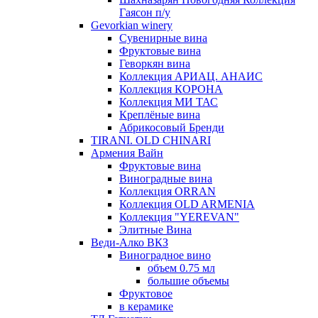
Гаясон п/у
Gevorkian winery
Сувенирные вина
Фруктовые вина
Геворкян вина
Коллекция АРИАЦ. АНАИС
Коллекция КОРОНА
Коллекция МИ ТАС
Креплёные вина
Абрикосовый Бренди
TIRANI. OLD CHINARI
Армения Вайн
Фруктовые вина
Виноградные вина
Коллекция ORRAN
Коллекция OLD ARMENIA
Коллекция "YEREVAN"
Элитные Вина
Веди-Алко ВКЗ
Виноградное вино
объем 0.75 мл
большие объемы
Фруктовое
в керамике