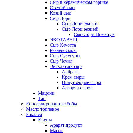
Сыр в керамическом горшке
Овечий сыр
Козий сыр
Сыр Лори
Сыр Лори Экокат
Сыр Лори разный
Сыр Лори Премиум
ЭКОТАВУШ
Сыр Качотта
Разные сыры
Сыр Сулугуни
Сыр Чечил
Эксклюзив сыр
Antipasti
Крем сыры
Полутвердые сыры
Ассорти сыров
Мацони
Тан
Консервированные бобы
Масло топленое
Бакалея
Крупы
Арарат продукт
Масис