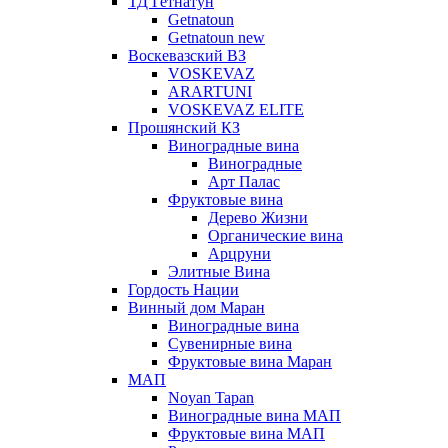
ТД Гетнатун
Getnatoun
Getnatoun new
Воскевазский ВЗ
VOSKEVAZ
ARARTUNI
VOSKEVAZ ELITE
Прошянский КЗ
Виноградные вина
Виноградные
Арт Палас
Фруктовые вина
Дерево Жизни
Органические вина
Арцруни
Элитные Вина
Гордость Нации
Винный дом Маран
Виноградные вина
Сувенирные вина
Фруктовые вина Маран
МАП
Noyan Tapan
Виноградные вина МАП
Фруктовые вина МАП