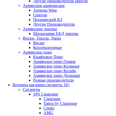
Другие производители бренди
Армянское шампанское
Armenia Wine
Ginevan
Прошянский КЗ
Другие Производители
Армянские ликеры
Шахназарян ЕКД ликеры
Виски, Текила, Джин
Виски
Коллекционные
Армянское пиво
Крафтовое Пиво
Армянское пиво Гюмри
Армянское пиво Киликия
Армянское пиво Котайк
Армянское пиво Дилижан
Разные производители
Витрина магазина сигареты 18+
Cигареты
SPS Cigaronne
Сigaronne
Tattoo by Cigaronne
Center
AMG