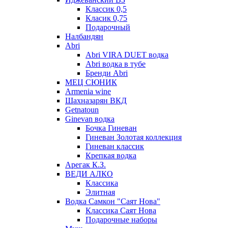
Классик 0,5
Класик 0,75
Подарочный
Налбандян
Abri
Abri VIRA DUET водка
Abri водка в тубе
Бренди Abri
МЕЦ СЮНИК
Armenia wine
Шахназарян ВКД
Getnatoun
Ginevan водка
Бочка Гиневан
Гиневан Золотая коллекция
Гиневан классик
Крепкая водка
Арегак К.З.
ВЕДИ АЛКО
Классика
Элитная
Водка Самкон "Саят Нова"
Классика Саят Нова
Подарочные наборы