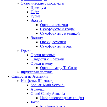
Экзотические сухофрукты
Премиум
Гифт
Гурмэ
Экстра
Орехи и семечки
Сухофрукты и ягоды
Сухофрукты с начинкой
Эконом
Орехи, семечки
Сухофрукты, ягоды
Орехи
Орехи весовые
Сладости с Орехами
Орехи в меду
Орехи в меду Te Gusto
Фруктовая пастила
Сладости из Армении
Конфеты, Шоколад
Sonuar. Mark Sevouni
Арколад
Grand Candy Armenia
Набор шоколадных конфет
Joyco
Конфеты Joyco