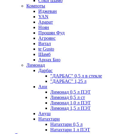
Соки Шамб
Компоты
Иджеван
YAN
Арарат
Ноян
Прошян Фуд
Агроянс
Витал
te Gusto
Шамб
Арцах Био
Лимонад
Дарбас
"ДАРБАС" 0,5 л в стекле
"ДАРБАС" 1,25 л
Ани
Лимонад 0,5 л ПЭТ
Лимонад 0,5 л ст
Лимонад 1,0 л ПЭТ
Лимонад 1,5 л ПЭТ
Ануш
Натахтари
Натахтари 0,5 л
Натахтари 1 л ПЭТ