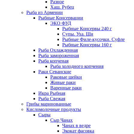
Разное
Хаш. Рубец
Рыба из Армении
Рыбные Консервации
ЭКО ФУД
Рыбные Консервы 240 г
Супы. Уха. Щи
Рыбные Филе-кусочки. Суфле
Рыбные Консервы 160 г
Рыба Охлажденная
Рыба замороженная
Рыба копченая
Рыба холодного копчения
Раки Севанские
Раковые шейки
Живые раки
Варенные раки
Икра Рыбная
Рыба Свежая
Грибы маринованные
Кисломолочные продукты
Сыры
Сыр Чанах
Чанах в ведре
Экокат фасовка