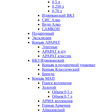
0,5 л
0,250 л
0,70 л
Иджеванский ВКЗ
СИС Алко
Веди Алко
САМКОН
Подарочный
Эксклюзив
Коньяк АРАРАТ
Элитные
АРАРАТ в п/у
АРАРАТ классик
ВКЗ Иджеванский
Коньяк в подарочной упаковке
Коньяк Классический
Бренди
Коньяк МАП
France коллекция
Золотой
Объем 0,5 л
Объем 0,7 л
АРМА коллекция
Горная Армения
Айвазовский