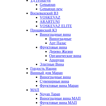
ТД Гетнатун
Getnatoun
Getnatoun new
Воскевазский ВЗ
VOSKEVAZ
ARARTUNI
VOSKEVAZ ELITE
Прошянский КЗ
Виноградные вина
Виноградные
Арт Палас
Фруктовые вина
Дерево Жизни
Органические вина
Арцруни
Элитные Вина
Гордость Нации
Винный дом Маран
Виноградные вина
Сувенирные вина
Фруктовые вина Маран
МАП
Noyan Tapan
Виноградные вина МАП
Фруктовые вина МАП