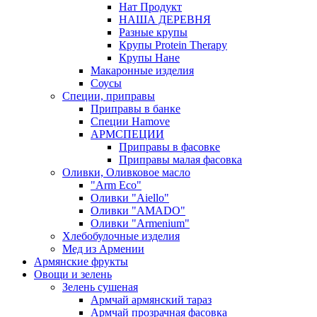
Нат Продукт
НАША ДЕРЕВНЯ
Разные крупы
Крупы Protein Therapy
Крупы Нане
Макаронные изделия
Соусы
Специи, приправы
Приправы в банке
Специи Hamove
АРМСПЕЦИИ
Приправы в фасовке
Приправы малая фасовка
Оливки, Оливковое масло
"Arm Eco"
Оливки "Aiello"
Оливки "AMADO"
Оливки "Armenium"
Хлебобулочные изделия
Мед из Армении
Армянские фрукты
Овощи и зелень
Зелень сушеная
Армчай армянский тараз
Армчай прозрачная фасовка