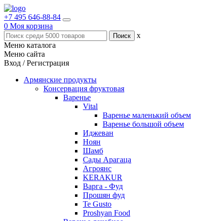
+7 495 646-88-84
0
Моя корзина
x
Меню каталога
Меню сайта
Вход / Регистрация
Армянские продукты
Консервация фруктовая
Варенье
Vital
Варенье маленький объем
Варенье большой объем
Иджеван
Ноян
Шамб
Сады Арагаца
Агроянс
KERAKUR
Варга - Фуд
Прошян фуд
Te Gusto
Proshyan Food