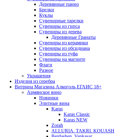
Деревянные панно
Брелки
Куклы
Сувенирные тарелки
Сувениры из гипса
Сувениры из дерева
Деревянные Гранаты
Сувениры из керамики
Сувениры из обсидиана
Сувениры из туфа
Сувениры на магните
Флаги
Разное
Украшения
Изделия из серебра
Витрина Магазина Алкоголь ЕГАИС 18+
Армянское вино
Новинки
Элитные вина
Karas
Karas Classic
Karas NEW
Zorah
ALLURIA. TAKRI. KOUASH
Berdashen. Vankasar