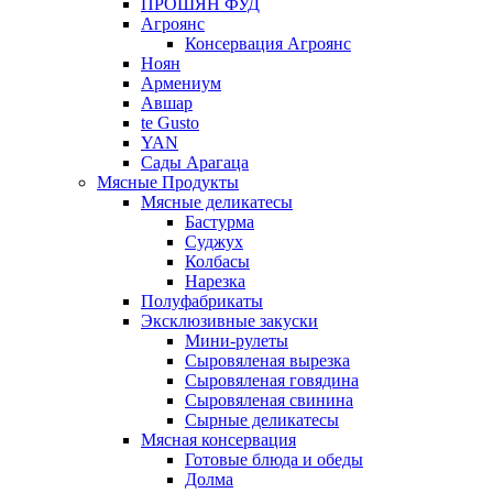
ПРОШЯН ФУД
Агроянс
Консервация Агроянс
Ноян
Армениум
Авшар
te Gusto
YAN
Сады Арагаца
Мясные Продукты
Мясные деликатесы
Бастурма
Суджух
Колбасы
Нарезка
Полуфабрикаты
Эксклюзивные закуски
Мини-рулеты
Сыровяленая вырезка
Сыровяленая говядина
Сыровяленая свинина
Сырные деликатесы
Мясная консервация
Готовые блюда и обеды
Долма