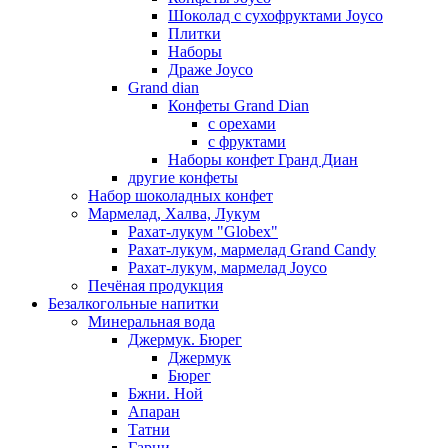
Шоколад с сухофруктами Joyco
Плитки
Наборы
Драже Joyco
Grand dian
Конфеты Grand Dian
с орехами
с фруктами
Наборы конфет Гранд Диан
другие конфеты
Набор шоколадных конфет
Мармелад, Халва, Лукум
Рахат-лукум "Globex"
Рахат-лукум, мармелад Grand Candy
Рахат-лукум, мармелад Joyco
Печёная продукция
Безалкогольные напитки
Минеральная вода
Джермук. Бюрег
Джермук
Бюрег
Бжни. Ной
Апаран
Татни
Гарни