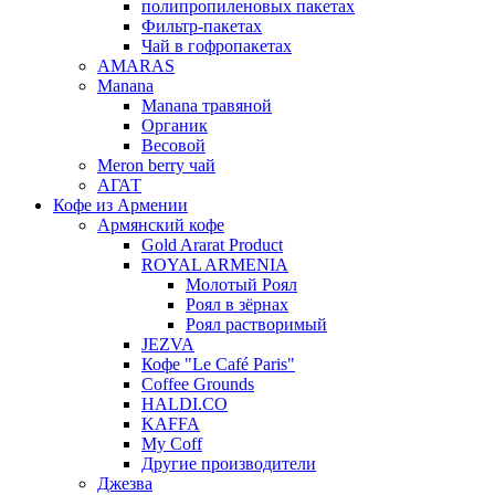
полипропиленовых пакетах
Фильтр-пакетах
Чай в гофропакетах
AMARAS
Manana
Manana травяной
Органик
Весовой
Meron berry чай
АГАТ
Кофе из Армении
Армянский кофе
Gold Ararat Product
ROYAL ARMENIA
Молотый Роял
Роял в зёрнах
Роял растворимый
JEZVA
Кофе "Le Café Paris"
Coffee Grounds
HALDI.CO
KAFFA
My Coff
Другие производители
Джезва