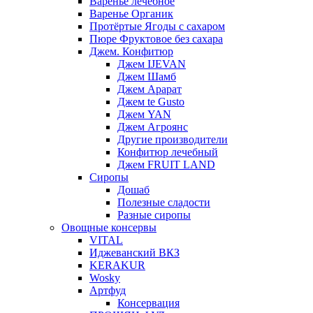
Варенье лечебное
Варенье Органик
Протёртые Ягоды с сахаром
Пюре Фруктовое без сахара
Джем. Конфитюр
Джем IJEVAN
Джем Шамб
Джем Арарат
Джем te Gusto
Джем YAN
Джем Агроянс
Другие производители
Конфитюр лечебный
Джем FRUIT LAND
Сиропы
Дошаб
Полезные сладости
Разные сиропы
Овощные консервы
VITAL
Иджеванский ВКЗ
KERAKUR
Wosky
Артфуд
Консервация