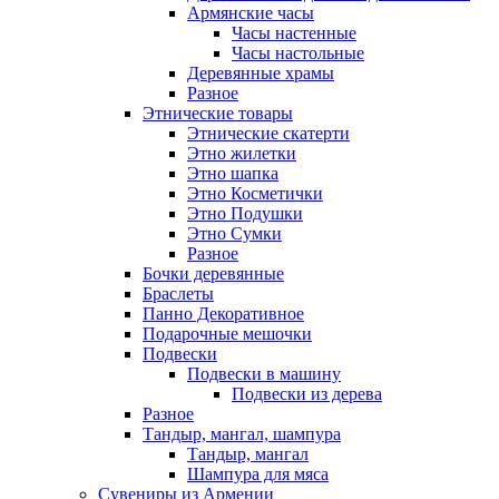
Армянские часы
Часы настенные
Часы настольные
Деревянные храмы
Разное
Этнические товары
Этнические скатерти
Этно жилетки
Этно шапка
Этно Косметички
Этно Подушки
Этно Сумки
Разное
Бочки деревянные
Браслеты
Панно Декоративное
Подарочные мешочки
Подвески
Подвески в машину
Подвески из дерева
Разное
Тандыр, мангал, шампура
Тандыр, мангал
Шампура для мяса
Сувениры из Армении