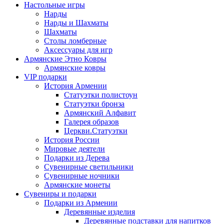
Настольные игры
Нарды
Нарды и Шахматы
Шахматы
Столы ломберные
Аксессуары для игр
Армянские Этно Ковры
Армянские ковры
VIP подарки
История Армении
Статуэтки полистоун
Статуэтки бронза
Армянский Алфавит
Галерея образов
Церкви.Статуэтки
История России
Мировые деятели
Подарки из Дерева
Сувенирные светильники
Сувенирные ночники
Армянские монеты
Сувениры и подарки
Подарки из Армении
Деревянные изделия
Деревянные подставки для напитков