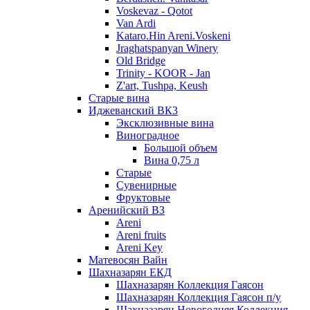
Voskevaz - Qotot
Van Ardi
Kataro.Hin Areni.Voskeni
Jraghatspanyan Winery
Old Bridge
Trinity - KOOR - Jan
Z'art, Tushpa, Keush
Старые вина
Иджеванский ВК3
Эксклюзивные вина
Виноградное
Большой объем
Вина 0,75 л
Старые
Сувенирные
Фруктовые
Аренийский ВЗ
Areni
Areni fruits
Areni Key
Матевосян Вайн
Шахназарян ЕКД
Шахназарян Коллекция Гаясон
Шахназарян Коллекция Гаясон п/у
Шахназарян Новогодняя Коллекция