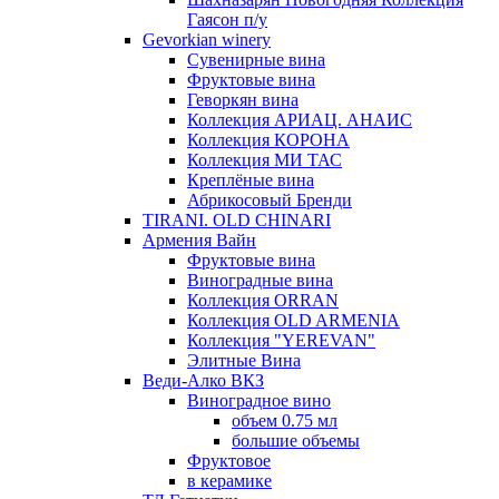
Гаясон п/у
Gevorkian winery
Сувенирные вина
Фруктовые вина
Геворкян вина
Коллекция АРИАЦ. АНАИС
Коллекция КОРОНА
Коллекция МИ ТАС
Креплёные вина
Абрикосовый Бренди
TIRANI. OLD CHINARI
Армения Вайн
Фруктовые вина
Виноградные вина
Коллекция ORRAN
Коллекция OLD ARMENIA
Коллекция "YEREVAN"
Элитные Вина
Веди-Алко ВКЗ
Виноградное вино
объем 0.75 мл
большие объемы
Фруктовое
в керамике