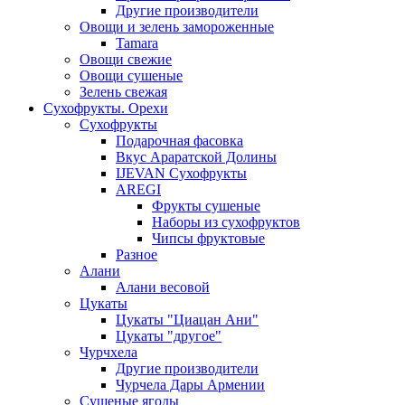
Другие производители
Овощи и зелень замороженные
Tamara
Овощи свежие
Овощи сушеные
Зелень свежая
Сухофрукты. Орехи
Сухофрукты
Подарочная фасовка
Вкус Араратской Долины
IJEVAN Сухофрукты
AREGI
Фрукты сушеные
Наборы из сухофруктов
Чипсы фруктовые
Разное
Алани
Алани весовой
Цукаты
Цукаты "Циацан Ани"
Цукаты "другое"
Чурчхела
Другие производители
Чурчела Дары Армении
Сушеные ягоды