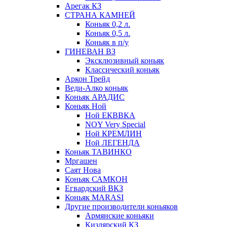
Арегак КЗ
СТРАНА КАМНЕЙ
Коньяк 0,2 л.
Коньяк 0,5 л.
Коньяк в п/у
ГИНЕВАН ВЗ
Эксклюзивный коньяк
Классический коньяк
Аркон Трейд
Веди-Алко коньяк
Коньяк АРАДИС
Коньяк Ной
Ной ЕКВВКА
NOY Very Special
Ной КРЕМЛИН
Ной ЛЕГЕНДА
Коньяк ТАВИНКО
Мргашен
Саят Нова
Коньяк САМКОН
Егвардский ВКЗ
Коньяк MARASI
Другие производители коньяков
Армянские коньяки
Кизлярский КЗ