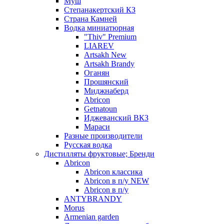
Муш
Степанакертский КЗ
Страна Камней
Водка миниатюрная
"Thiv" Premium
LIAREV
Artsakh New
Artsakh Brandy
Оганян
Прошянский
Миджнаберд
Abricon
Getnatoun
Иджеванский ВКЗ
Мараси
Разные производители
Русская водка
Дистилляты фруктовые; Бренди
Abricon
Abricon классика
Abricon в п/у NEW
Abricon в п/у
ANTYBRANDY
Morus
Armenian garden