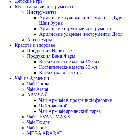
Детские игры
Музыкальные инструменты
Инструменты
Армянские духовые инструменты Дудук
Шви Зурна
Армянские струнные инструменты
Армянские ударные инструменты Доол
Аксессуары
Красота и здоровье
Продукция Нарин - Э
Продукция Ваки Фарм
Косметические масла 100 мл
Косметические масла 50 мл
Косметика для ухода
Чай из Армении
Чай Darman
Чай Ararat
АРМЧАЙ
Чай Армчай в прозрачной фасовке
Чай травяной
Чай Армчай армянский тараз
Чай IJEVAN. MASIS
Чай Гюмри
Чай Нане
MEGA ARARAT