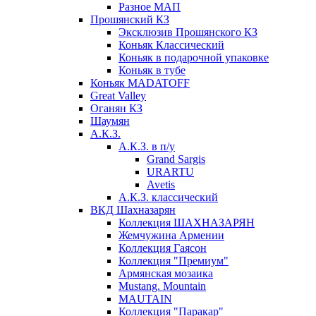
Разное МАП
Прошянский КЗ
Эксклюзив Прошянского КЗ
Коньяк Классический
Коньяк в подарочной упаковке
Коньяк в тубе
Коньяк MADATOFF
Great Valley
Оганян КЗ
Шаумян
А.К.З.
А.К.З. в п/у
Grand Sargis
URARTU
Avetis
А.К.З. классический
ВКД Шахназарян
Коллекция ШАХНАЗАРЯН
Жемчужина Армении
Коллекция Гаясон
Коллекция "Премиум"
Армянская мозаика
Mustang. Mountain
MAUTAIN
Коллекция "Паракар"