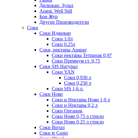
Дилижан. Зулал
Ararat. Well Still
Бон Жур
Другие Производители
Соки
Соки Иджеван
Соки 1.0л
Соки 0.25л
Соки, нектары Арарат
Соки нектары Тетрапак 0,97
Соки Премиум ст. 0,75
Соки SIS Натурал
Соки YAN
Соки 0,930 л
Соки 0,250 л
Соки SIS 1,6 л.
Соки Ноян
Соки и Нектары Ноян 1,0 л
Соки и Нектары 0,2 л
Соки Органик
Соки Ноян 0,75 л стекло
Соки Ноян 0,25 л стекло
Соки Витал
Соки te Gusto