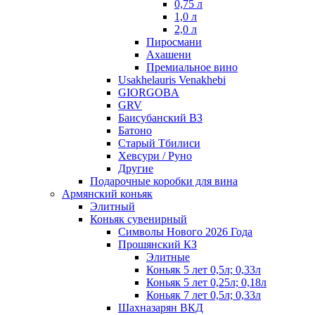
0,75 л
1,0 л
2,0 л
Пиросмани
Ахашени
Премиальное вино
Usakhelauris Venakhebi
GIORGOBA
GRV
Баисубанский ВЗ
Батоно
Старый Тбилиси
Хевсури / Руно
Другие
Подарочные коробки для вина
Армянский коньяк
Элитный
Коньяк сувенирный
Символы Нового 2026 Года
Прошянский КЗ
Элитные
Коньяк 5 лет 0,5л; 0,33л
Коньяк 5 лет 0,25л; 0,18л
Коньяк 7 лет 0,5л; 0,33л
Шахназарян ВКД