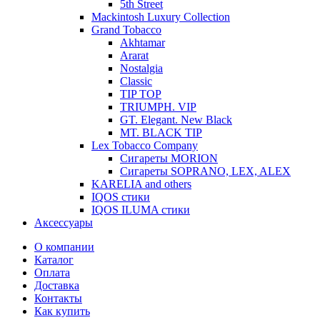
5th Street
Mackintosh Luxury Collection
Grand Tobacco
Akhtamar
Ararat
Nostalgia
Classic
TIP TOP
TRIUMPH. VIP
GT. Elegant. New Black
MT. BLACK TIP
Lex Tobacco Company
Сигареты MORION
Сигареты SOPRANO, LEX, ALEX
KARELIA and others
IQOS стики
IQOS ILUMA стики
Аксессуары
О компании
Каталог
Оплата
Доставка
Контакты
Как купить