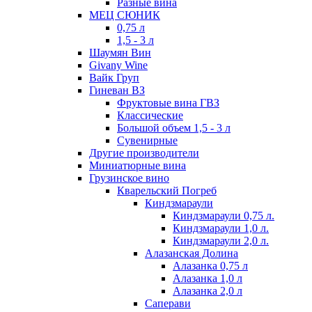
Разные вина
МЕЦ СЮНИК
0,75 л
1,5 - 3 л
Шаумян Вин
Givany Wine
Вайк Груп
Гиневан ВЗ
Фруктовые вина ГВЗ
Классические
Большой объем 1,5 - 3 л
Сувенирные
Другие производители
Миниатюрные вина
Грузинское вино
Кварельский Погреб
Киндзмараули
Киндзмараули 0,75 л.
Киндзмараули 1,0 л.
Киндзмараули 2,0 л.
Алазанская Долина
Алазанка 0,75 л
Алазанка 1,0 л
Алазанка 2,0 л
Саперави