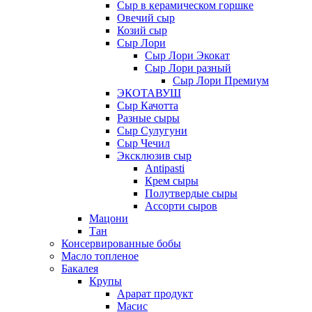
Сыр в керамическом горшке
Овечий сыр
Козий сыр
Сыр Лори
Сыр Лори Экокат
Сыр Лори разный
Сыр Лори Премиум
ЭКОТАВУШ
Сыр Качотта
Разные сыры
Сыр Сулугуни
Сыр Чечил
Эксклюзив сыр
Antipasti
Крем сыры
Полутвердые сыры
Ассорти сыров
Мацони
Тан
Консервированные бобы
Масло топленое
Бакалея
Крупы
Арарат продукт
Масис