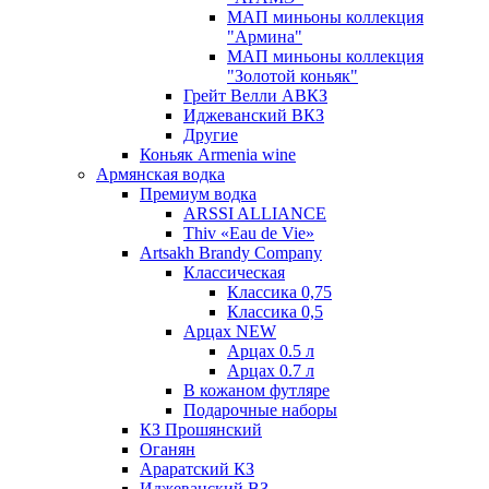
МАП миньоны коллекция
"Армина"
МАП миньоны коллекция
"Золотой коньяк"
Грейт Велли АВКЗ
Иджеванский ВКЗ
Другие
Коньяк Armenia wine
Армянская водка
Премиум водка
ARSSI ALLIANCE
Thiv «Eau de Vie»
Artsakh Brandy Company
Классическая
Классика 0,75
Классика 0,5
Арцах NEW
Арцах 0.5 л
Арцах 0.7 л
В кожаном футляре
Подарочные наборы
КЗ Прошянский
Оганян
Араратский КЗ
Иджеванский ВЗ