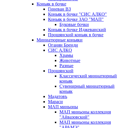
Коньяк в бочке
Гиневан ВЗ
Коньяк в бочке "СИС АЛКО"
Коньяк в бочке ЗАО "МАП"
Буковые бочки
Коньяк в бочке Иджеванский
Прошянский коньяк в бочке
Миниатюрные коньяки
Оганян Бренди
СИС АЛКО
Храмы
Животные
Разные
Прошянский
Классический миниатюрный
коньяк
Сувенирный миниатюрный
коньяк
Мадатовъ
Мараси
МАП миньоны
МАП миньоны коллекция
"Айвазовский"
МАП миньоны коллекция
"АРАМЭ"