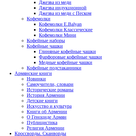
Джезва из меди
Джезва индукционной
Джезва из меди с Песком
Кофемолки
Кофемолки E.Balyan
Кофемолки Классические
Кофемолки Мини
Кофейные наборы
Кофейные чашки
Глиняные кофейные чашки
Фарфоровые кофейные чашки
Медные кофейные чашки
Кофейные подстаканники
Армянские книги
Новинки
Самоучители, словари
Исторические романы
История Армении
Детские книги
Иcкусство и культура
Книги об Армении
О Геноциде Армян
Публицистика
Религия Армении
Кроссворды. Сканворды