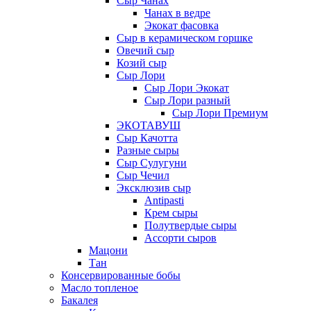
Сыр Чанах
Чанах в ведре
Экокат фасовка
Сыр в керамическом горшке
Овечий сыр
Козий сыр
Сыр Лори
Сыр Лори Экокат
Сыр Лори разный
Сыр Лори Премиум
ЭКОТАВУШ
Сыр Качотта
Разные сыры
Сыр Сулугуни
Сыр Чечил
Эксклюзив сыр
Antipasti
Крем сыры
Полутвердые сыры
Ассорти сыров
Мацони
Тан
Консервированные бобы
Масло топленое
Бакалея