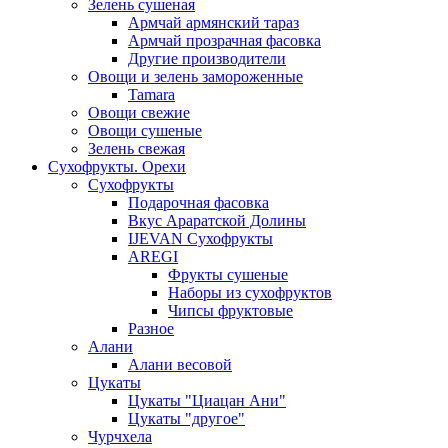
Зелень сушеная
Армчай армянский тараз
Армчай прозрачная фасовка
Другие производители
Овощи и зелень замороженные
Tamara
Овощи свежие
Овощи сушеные
Зелень свежая
Сухофрукты. Орехи
Сухофрукты
Подарочная фасовка
Вкус Араратской Долины
IJEVAN Сухофрукты
AREGI
Фрукты сушеные
Наборы из сухофруктов
Чипсы фруктовые
Разное
Алани
Алани весовой
Цукаты
Цукаты "Циацан Ани"
Цукаты "другое"
Чурчхела