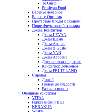
Te Gusto
Proshyan Food
Варенье лечебное
Варенье Органик
Протёртые Ягоды с сахаром
Пюре Фруктовое без сахара
Джем. Конфитюр
Джем IJEVAN
Джем Шамб
Джем Арарат
Джем te Gusto
Джем YAN
Джем Агроянс
Другие производители
Конфитюр лечебный
Джем FRUIT LAND
Сиропы
Дошаб
Полезные сладости
Разные сиропы
Овощные консервы
VITAL
Иджеванский ВКЗ
KERAKUR
Wosky