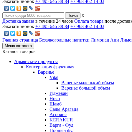
Заказать звонок
+7 495 646-88-84
+7 968 462-14-03
x
Доставка заказа
в течение 24 часов
Оплата товара
после достав
Заказать звонок
+7 495 646-88-84
+7 968 462-14-03
Главная страница
Безалкогольные напитки
Лимонад
Ани
Лимон
Меню каталога
Каталог товаров
Армянские продукты
Консервация фруктовая
Варенье
Vital
Варенье маленький объем
Варенье большой объем
Иджеван
Ноян
Шамб
Сады Арагаца
Агроянс
KERAKUR
Варга - Фуд
Прошян фуд