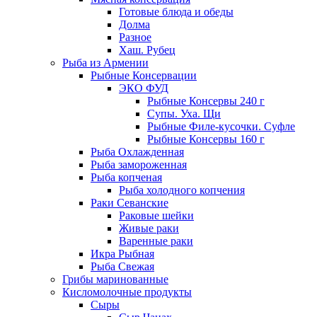
Готовые блюда и обеды
Долма
Разное
Хаш. Рубец
Рыба из Армении
Рыбные Консервации
ЭКО ФУД
Рыбные Консервы 240 г
Супы. Уха. Щи
Рыбные Филе-кусочки. Суфле
Рыбные Консервы 160 г
Рыба Охлажденная
Рыба замороженная
Рыба копченая
Рыба холодного копчения
Раки Севанские
Раковые шейки
Живые раки
Варенные раки
Икра Рыбная
Рыба Свежая
Грибы маринованные
Кисломолочные продукты
Сыры