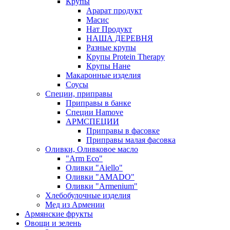
Крупы
Арарат продукт
Масис
Нат Продукт
НАША ДЕРЕВНЯ
Разные крупы
Крупы Protein Therapy
Крупы Нане
Макаронные изделия
Соусы
Специи, приправы
Приправы в банке
Специи Hamove
АРМСПЕЦИИ
Приправы в фасовке
Приправы малая фасовка
Оливки, Оливковое масло
"Arm Eco"
Оливки "Aiello"
Оливки "AMADO"
Оливки "Armenium"
Хлебобулочные изделия
Мед из Армении
Армянские фрукты
Овощи и зелень