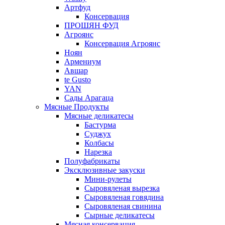
Артфуд
Консервация
ПРОШЯН ФУД
Агроянс
Консервация Агроянс
Ноян
Армениум
Авшар
te Gusto
YAN
Сады Арагаца
Мясные Продукты
Мясные деликатесы
Бастурма
Суджух
Колбасы
Нарезка
Полуфабрикаты
Эксклюзивные закуски
Мини-рулеты
Сыровяленая вырезка
Сыровяленая говядина
Сыровяленая свинина
Сырные деликатесы
Мясная консервация