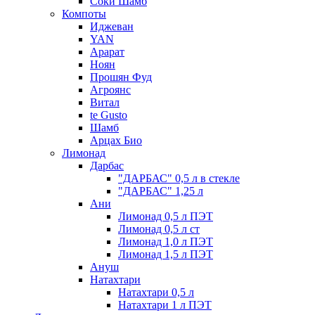
Соки Шамб
Компоты
Иджеван
YAN
Арарат
Ноян
Прошян Фуд
Агроянс
Витал
te Gusto
Шамб
Арцах Био
Лимонад
Дарбас
"ДАРБАС" 0,5 л в стекле
"ДАРБАС" 1,25 л
Ани
Лимонад 0,5 л ПЭТ
Лимонад 0,5 л ст
Лимонад 1,0 л ПЭТ
Лимонад 1,5 л ПЭТ
Ануш
Натахтари
Натахтари 0,5 л
Натахтари 1 л ПЭТ