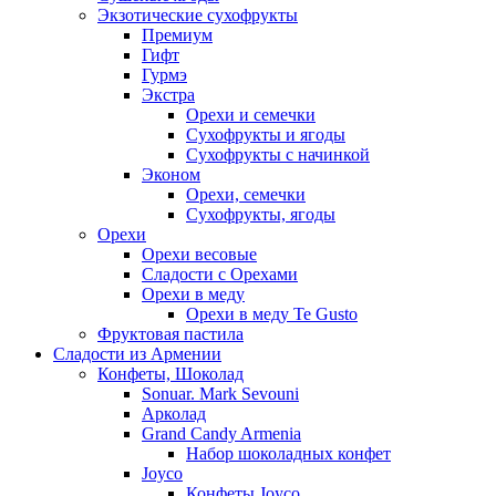
Экзотические сухофрукты
Премиум
Гифт
Гурмэ
Экстра
Орехи и семечки
Сухофрукты и ягоды
Сухофрукты с начинкой
Эконом
Орехи, семечки
Сухофрукты, ягоды
Орехи
Орехи весовые
Сладости с Орехами
Орехи в меду
Орехи в меду Te Gusto
Фруктовая пастила
Сладости из Армении
Конфеты, Шоколад
Sonuar. Mark Sevouni
Арколад
Grand Candy Armenia
Набор шоколадных конфет
Joyco
Конфеты Joyco