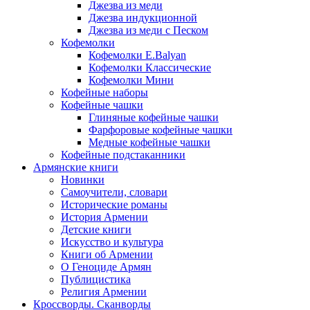
Джезва из меди
Джезва индукционной
Джезва из меди с Песком
Кофемолки
Кофемолки E.Balyan
Кофемолки Классические
Кофемолки Мини
Кофейные наборы
Кофейные чашки
Глиняные кофейные чашки
Фарфоровые кофейные чашки
Медные кофейные чашки
Кофейные подстаканники
Армянские книги
Новинки
Самоучители, словари
Исторические романы
История Армении
Детские книги
Иcкусство и культура
Книги об Армении
О Геноциде Армян
Публицистика
Религия Армении
Кроссворды. Сканворды