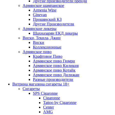
Другие производители бренди
Армянское шампанское
Armenia Wine
Ginevan
Прошянский КЗ
Другие Производители
Армянские ликеры
Шахназарян ЕКД ликеры
Виски, Текила, Джин
Виски
Коллекционные
Армянское пиво
Крафтовое Пиво
Армянское пиво Гюмри
Армянское пиво Киликия
Армянское пиво Котайк
Армянское пиво Дилижан
Разные производители
Витрина магазина сигареты 18+
Cигареты
SPS Cigaronne
Сigaronne
Tattoo by Cigaronne
Center
AMG