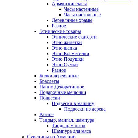
Армянские часы
Часы настенные
Часы настольные
Деревянные храмы
Разное
Этнические товары
Этнические скатерти
Этно жилетки
Этно шапка
Этно Косметички
Этно Подушки
Этно Сумки
Разное
Бочки деревянные
Браслеты
Панно Декоративное
Подарочные мешочки
Подвески
Подвески в машину
Подвески из дерева
Разное
Тандыр, мангал, шампура
Тандыр, мангал
Шампура для мяса
Сувениры из Армении