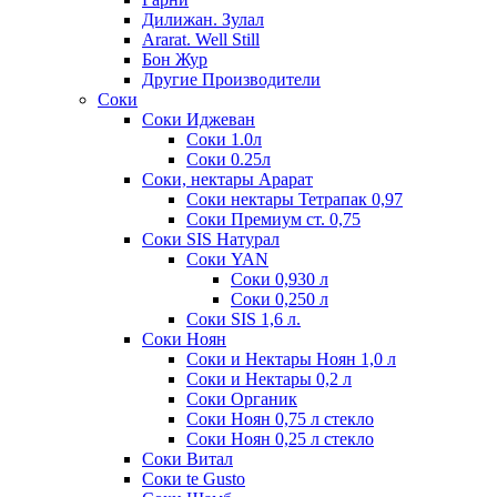
Дилижан. Зулал
Ararat. Well Still
Бон Жур
Другие Производители
Соки
Соки Иджеван
Соки 1.0л
Соки 0.25л
Соки, нектары Арарат
Соки нектары Тетрапак 0,97
Соки Премиум ст. 0,75
Соки SIS Натурал
Соки YAN
Соки 0,930 л
Соки 0,250 л
Соки SIS 1,6 л.
Соки Ноян
Соки и Нектары Ноян 1,0 л
Соки и Нектары 0,2 л
Соки Органик
Соки Ноян 0,75 л стекло
Соки Ноян 0,25 л стекло
Соки Витал
Соки te Gusto