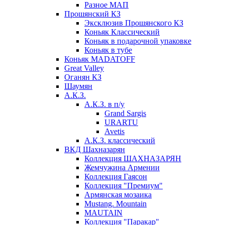
Разное МАП
Прошянский КЗ
Эксклюзив Прошянского КЗ
Коньяк Классический
Коньяк в подарочной упаковке
Коньяк в тубе
Коньяк MADATOFF
Great Valley
Оганян КЗ
Шаумян
А.К.З.
А.К.З. в п/у
Grand Sargis
URARTU
Avetis
А.К.З. классический
ВКД Шахназарян
Коллекция ШАХНАЗАРЯН
Жемчужина Армении
Коллекция Гаясон
Коллекция "Премиум"
Армянская мозаика
Mustang. Mountain
MAUTAIN
Коллекция "Паракар"