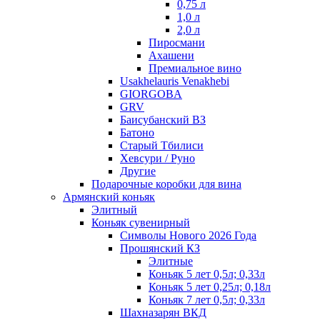
0,75 л
1,0 л
2,0 л
Пиросмани
Ахашени
Премиальное вино
Usakhelauris Venakhebi
GIORGOBA
GRV
Баисубанский ВЗ
Батоно
Старый Тбилиси
Хевсури / Руно
Другие
Подарочные коробки для вина
Армянский коньяк
Элитный
Коньяк сувенирный
Символы Нового 2026 Года
Прошянский КЗ
Элитные
Коньяк 5 лет 0,5л; 0,33л
Коньяк 5 лет 0,25л; 0,18л
Коньяк 7 лет 0,5л; 0,33л
Шахназарян ВКД