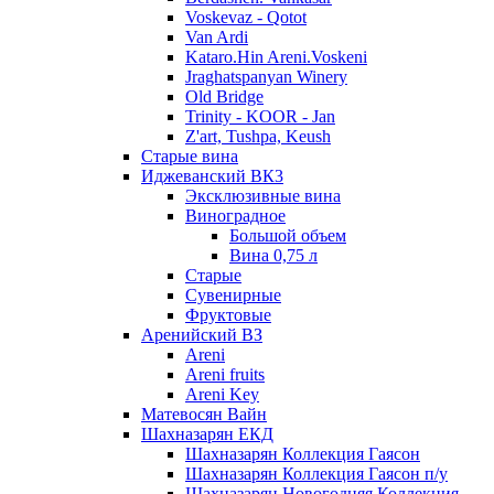
Voskevaz - Qotot
Van Ardi
Kataro.Hin Areni.Voskeni
Jraghatspanyan Winery
Old Bridge
Trinity - KOOR - Jan
Z'art, Tushpa, Keush
Старые вина
Иджеванский ВК3
Эксклюзивные вина
Виноградное
Большой объем
Вина 0,75 л
Старые
Сувенирные
Фруктовые
Аренийский ВЗ
Areni
Areni fruits
Areni Key
Матевосян Вайн
Шахназарян ЕКД
Шахназарян Коллекция Гаясон
Шахназарян Коллекция Гаясон п/у
Шахназарян Новогодняя Коллекция