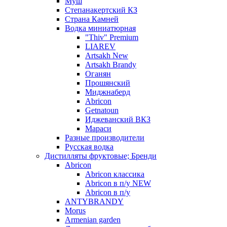
Муш
Степанакертский КЗ
Страна Камней
Водка миниатюрная
"Thiv" Premium
LIAREV
Artsakh New
Artsakh Brandy
Оганян
Прошянский
Миджнаберд
Abricon
Getnatoun
Иджеванский ВКЗ
Мараси
Разные производители
Русская водка
Дистилляты фруктовые; Бренди
Abricon
Abricon классика
Abricon в п/у NEW
Abricon в п/у
ANTYBRANDY
Morus
Armenian garden