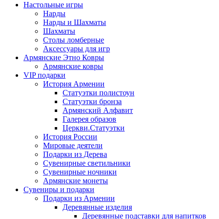
Настольные игры
Нарды
Нарды и Шахматы
Шахматы
Столы ломберные
Аксессуары для игр
Армянские Этно Ковры
Армянские ковры
VIP подарки
История Армении
Статуэтки полистоун
Статуэтки бронза
Армянский Алфавит
Галерея образов
Церкви.Статуэтки
История России
Мировые деятели
Подарки из Дерева
Сувенирные светильники
Сувенирные ночники
Армянские монеты
Сувениры и подарки
Подарки из Армении
Деревянные изделия
Деревянные подставки для напитков