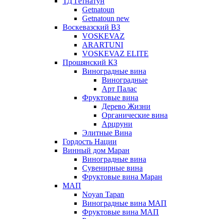
ТД Гетнатун
Getnatoun
Getnatoun new
Воскевазский ВЗ
VOSKEVAZ
ARARTUNI
VOSKEVAZ ELITE
Прошянский КЗ
Виноградные вина
Виноградные
Арт Палас
Фруктовые вина
Дерево Жизни
Органические вина
Арцруни
Элитные Вина
Гордость Нации
Винный дом Маран
Виноградные вина
Сувенирные вина
Фруктовые вина Маран
МАП
Noyan Tapan
Виноградные вина МАП
Фруктовые вина МАП