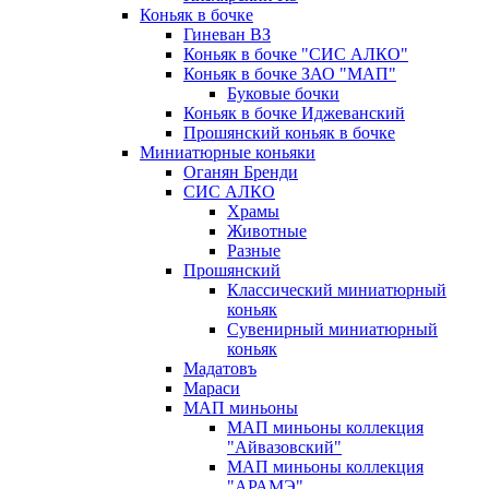
Коньяк в бочке
Гиневан ВЗ
Коньяк в бочке "СИС АЛКО"
Коньяк в бочке ЗАО "МАП"
Буковые бочки
Коньяк в бочке Иджеванский
Прошянский коньяк в бочке
Миниатюрные коньяки
Оганян Бренди
СИС АЛКО
Храмы
Животные
Разные
Прошянский
Классический миниатюрный
коньяк
Сувенирный миниатюрный
коньяк
Мадатовъ
Мараси
МАП миньоны
МАП миньоны коллекция
"Айвазовский"
МАП миньоны коллекция
"АРАМЭ"