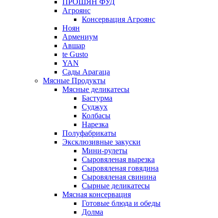
ПРОШЯН ФУД
Агроянс
Консервация Агроянс
Ноян
Армениум
Авшар
te Gusto
YAN
Сады Арагаца
Мясные Продукты
Мясные деликатесы
Бастурма
Суджух
Колбасы
Нарезка
Полуфабрикаты
Эксклюзивные закуски
Мини-рулеты
Сыровяленая вырезка
Сыровяленая говядина
Сыровяленая свинина
Сырные деликатесы
Мясная консервация
Готовые блюда и обеды
Долма