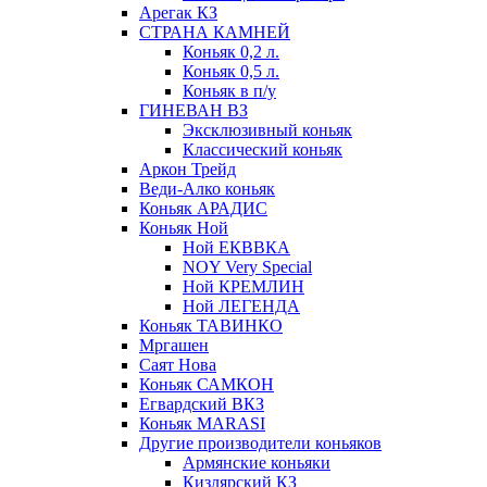
Арегак КЗ
СТРАНА КАМНЕЙ
Коньяк 0,2 л.
Коньяк 0,5 л.
Коньяк в п/у
ГИНЕВАН ВЗ
Эксклюзивный коньяк
Классический коньяк
Аркон Трейд
Веди-Алко коньяк
Коньяк АРАДИС
Коньяк Ной
Ной ЕКВВКА
NOY Very Special
Ной КРЕМЛИН
Ной ЛЕГЕНДА
Коньяк ТАВИНКО
Мргашен
Саят Нова
Коньяк САМКОН
Егвардский ВКЗ
Коньяк MARASI
Другие производители коньяков
Армянские коньяки
Кизлярский КЗ