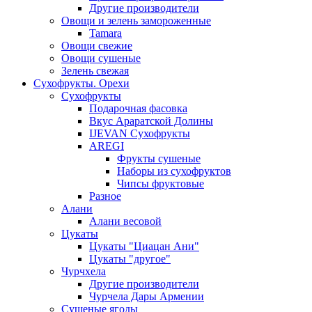
Другие производители
Овощи и зелень замороженные
Tamara
Овощи свежие
Овощи сушеные
Зелень свежая
Сухофрукты. Орехи
Сухофрукты
Подарочная фасовка
Вкус Араратской Долины
IJEVAN Сухофрукты
AREGI
Фрукты сушеные
Наборы из сухофруктов
Чипсы фруктовые
Разное
Алани
Алани весовой
Цукаты
Цукаты "Циацан Ани"
Цукаты "другое"
Чурчхела
Другие производители
Чурчела Дары Армении
Сушеные ягоды