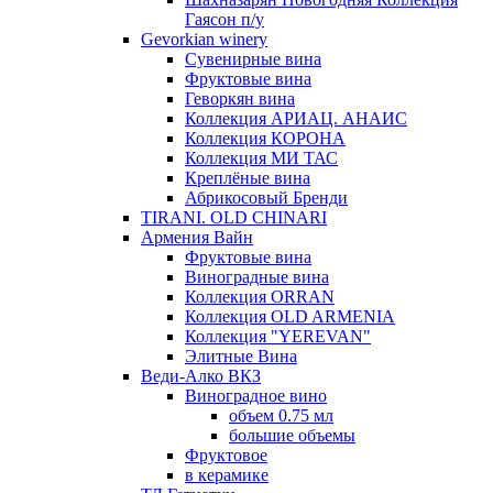
Гаясон п/у
Gevorkian winery
Сувенирные вина
Фруктовые вина
Геворкян вина
Коллекция АРИАЦ. АНАИС
Коллекция КОРОНА
Коллекция МИ ТАС
Креплёные вина
Абрикосовый Бренди
TIRANI. OLD CHINARI
Армения Вайн
Фруктовые вина
Виноградные вина
Коллекция ORRAN
Коллекция OLD ARMENIA
Коллекция "YEREVAN"
Элитные Вина
Веди-Алко ВКЗ
Виноградное вино
объем 0.75 мл
большие объемы
Фруктовое
в керамике