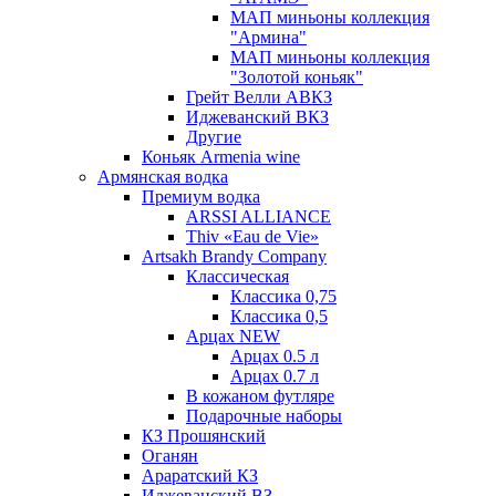
МАП миньоны коллекция
"Армина"
МАП миньоны коллекция
"Золотой коньяк"
Грейт Велли АВКЗ
Иджеванский ВКЗ
Другие
Коньяк Armenia wine
Армянская водка
Премиум водка
ARSSI ALLIANCE
Thiv «Eau de Vie»
Artsakh Brandy Company
Классическая
Классика 0,75
Классика 0,5
Арцах NEW
Арцах 0.5 л
Арцах 0.7 л
В кожаном футляре
Подарочные наборы
КЗ Прошянский
Оганян
Араратский КЗ
Иджеванский ВЗ