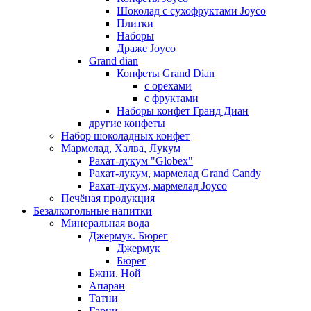
Шоколад с сухофруктами Joyco
Плитки
Наборы
Драже Joyco
Grand dian
Конфеты Grand Dian
с орехами
с фруктами
Наборы конфет Гранд Диан
другие конфеты
Набор шоколадных конфет
Мармелад, Халва, Лукум
Рахат-лукум "Globex"
Рахат-лукум, мармелад Grand Candy
Рахат-лукум, мармелад Joyco
Печёная продукция
Безалкогольные напитки
Минеральная вода
Джермук. Бюрег
Джермук
Бюрег
Бжни. Ной
Апаран
Татни
Гарни