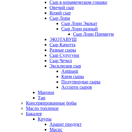
Сыр в керамическом горшке
Овечий сыр
Козий сыр
Сыр Лори
Сыр Лори Экокат
Сыр Лори разный
Сыр Лори Премиум
ЭКОТАВУШ
Сыр Качотта
Разные сыры
Сыр Сулугуни
Сыр Чечил
Эксклюзив сыр
Antipasti
Крем сыры
Полутвердые сыры
Ассорти сыров
Мацони
Тан
Консервированные бобы
Масло топленое
Бакалея
Крупы
Арарат продукт
Масис