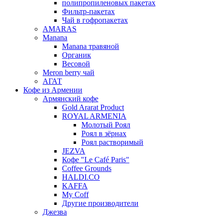
полипропиленовых пакетах
Фильтр-пакетах
Чай в гофропакетах
AMARAS
Manana
Manana травяной
Органик
Весовой
Meron berry чай
АГАТ
Кофе из Армении
Армянский кофе
Gold Ararat Product
ROYAL ARMENIA
Молотый Роял
Роял в зёрнах
Роял растворимый
JEZVA
Кофе "Le Café Paris"
Coffee Grounds
HALDI.CO
KAFFA
My Coff
Другие производители
Джезва