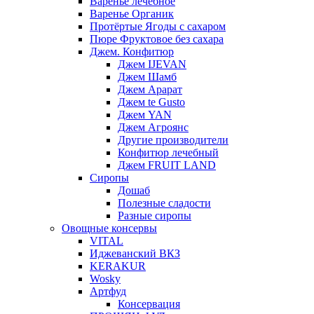
Варенье лечебное
Варенье Органик
Протёртые Ягоды с сахаром
Пюре Фруктовое без сахара
Джем. Конфитюр
Джем IJEVAN
Джем Шамб
Джем Арарат
Джем te Gusto
Джем YAN
Джем Агроянс
Другие производители
Конфитюр лечебный
Джем FRUIT LAND
Сиропы
Дошаб
Полезные сладости
Разные сиропы
Овощные консервы
VITAL
Иджеванский ВКЗ
KERAKUR
Wosky
Артфуд
Консервация