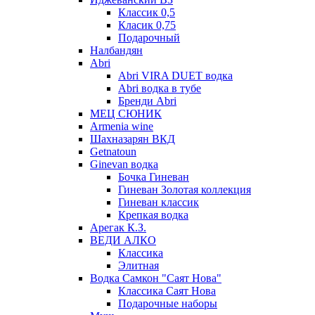
Классик 0,5
Класик 0,75
Подарочный
Налбандян
Abri
Abri VIRA DUET водка
Abri водка в тубе
Бренди Abri
МЕЦ СЮНИК
Armenia wine
Шахназарян ВКД
Getnatoun
Ginevan водка
Бочка Гиневан
Гиневан Золотая коллекция
Гиневан классик
Крепкая водка
Арегак К.З.
ВЕДИ АЛКО
Классика
Элитная
Водка Самкон "Саят Нова"
Классика Саят Нова
Подарочные наборы