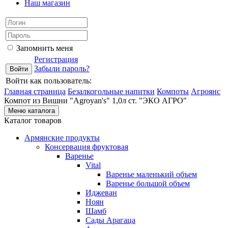
Наш магазин
Запомнить меня
Регистрация
Забыли пароль?
Войти как пользователь:
Главная страница
Безалкогольные напитки
Компоты
Агроянс
Компот из Вишни "Agroyan's" 1,0л ст. "ЭКО АГРО"
Меню каталога
Каталог товаров
Армянские продукты
Консервация фруктовая
Варенье
Vital
Варенье маленький объем
Варенье большой объем
Иджеван
Ноян
Шамб
Сады Арагаца