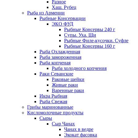
Разное
Хаш. Рубец
Рыба из Армении
Рыбные Консервации
ЭКО ФУД
Рыбные Консервы 240 г
Супы. Уха. Щи
Рыбные Филе-кусочки. Суфле
Рыбные Консервы 160 г
Рыба Охлажденная
Рыба замороженная
Рыба копченая
Рыба холодного копчения
Раки Севанские
Раковые шейки
Живые раки
Варенные раки
Икра Рыбная
Рыба Свежая
Грибы маринованные
Кисломолочные продукты
Сыры
Сыр Чанах
Чанах в ведре
Экокат фасовка