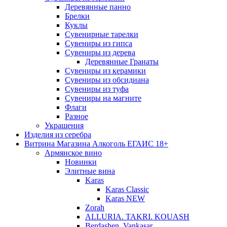
Деревянные панно
Брелки
Куклы
Сувенирные тарелки
Сувениры из гипса
Сувениры из дерева
Деревянные Гранаты
Сувениры из керамики
Сувениры из обсидиана
Сувениры из туфа
Сувениры на магните
Флаги
Разное
Украшения
Изделия из серебра
Витрина Магазина Алкоголь ЕГАИС 18+
Армянское вино
Новинки
Элитные вина
Karas
Karas Classic
Karas NEW
Zorah
ALLURIA. TAKRI. KOUASH
Berdashen. Vankasar