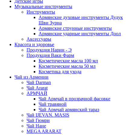
Детские игры
Музыкальные инструменты
Инструменты
Армянские духовые инструменты Дудук
Шви Зурна
Армянские струнные инструменты
Армянские ударные инструменты Доол
Аксессуары
Красота и здоровье
Продукция Нарин - Э
Продукция Ваки Фарм
Косметические масла 100 мл
Косметические масла 50 мл
Косметика для ухода
Чай из Армении
Чай Darman
Чай Ararat
АРМЧАЙ
Чай Армчай в прозрачной фасовке
Чай травяной
Чай Армчай армянский тараз
Чай IJEVAN. MASIS
Чай Гюмри
Чай Нане
MEGA ARARAT