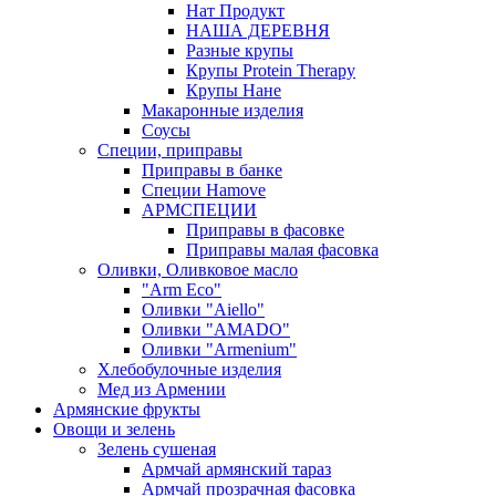
Нат Продукт
НАША ДЕРЕВНЯ
Разные крупы
Крупы Protein Therapy
Крупы Нане
Макаронные изделия
Соусы
Специи, приправы
Приправы в банке
Специи Hamove
АРМСПЕЦИИ
Приправы в фасовке
Приправы малая фасовка
Оливки, Оливковое масло
"Arm Eco"
Оливки "Aiello"
Оливки "AMADO"
Оливки "Armenium"
Хлебобулочные изделия
Мед из Армении
Армянские фрукты
Овощи и зелень
Зелень сушеная
Армчай армянский тараз
Армчай прозрачная фасовка