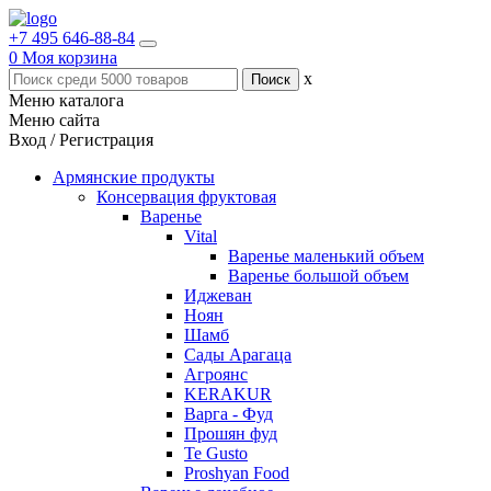
+7 495 646-88-84
0
Моя корзина
x
Меню каталога
Меню сайта
Вход / Регистрация
Армянские продукты
Консервация фруктовая
Варенье
Vital
Варенье маленький объем
Варенье большой объем
Иджеван
Ноян
Шамб
Сады Арагаца
Агроянс
KERAKUR
Варга - Фуд
Прошян фуд
Te Gusto
Proshyan Food