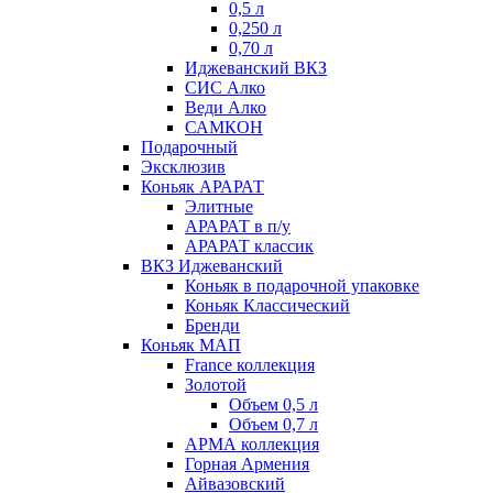
0,5 л
0,250 л
0,70 л
Иджеванский ВКЗ
СИС Алко
Веди Алко
САМКОН
Подарочный
Эксклюзив
Коньяк АРАРАТ
Элитные
АРАРАТ в п/у
АРАРАТ классик
ВКЗ Иджеванский
Коньяк в подарочной упаковке
Коньяк Классический
Бренди
Коньяк МАП
France коллекция
Золотой
Объем 0,5 л
Объем 0,7 л
АРМА коллекция
Горная Армения
Айвазовский