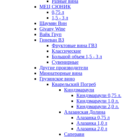
Разные вина
МЕЦ СЮНИК
0,75 л
1,5 - 3 л
Шаумян Вин
Givany Wine
Вайк Груп
Гиневан ВЗ
Фруктовые вина ГВЗ
Классические
Большой объем 1,5 - 3 л
Сувенирные
Другие производители
Миниатюрные вина
Грузинское вино
Кварельский Погреб
Киндзмараули
Киндзмараули 0,75 л.
Киндзмараули 1,0 л.
Киндзмараули 2,0 л.
Алазанская Долина
Алазанка 0,75 л
Алазанка 1,0 л
Алазанка 2,0 л
Саперави