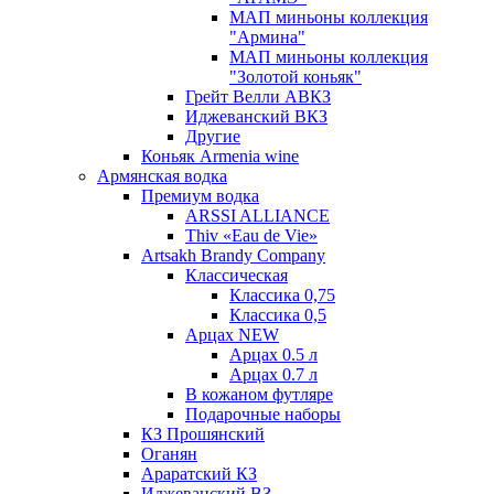
МАП миньоны коллекция
"Армина"
МАП миньоны коллекция
"Золотой коньяк"
Грейт Велли АВКЗ
Иджеванский ВКЗ
Другие
Коньяк Armenia wine
Армянская водка
Премиум водка
ARSSI ALLIANCE
Thiv «Eau de Vie»
Artsakh Brandy Company
Классическая
Классика 0,75
Классика 0,5
Арцах NEW
Арцах 0.5 л
Арцах 0.7 л
В кожаном футляре
Подарочные наборы
КЗ Прошянский
Оганян
Араратский КЗ
Иджеванский ВЗ