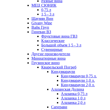
Разные вина
МЕЦ СЮНИК
0,75 л
1,5 - 3 л
Шаумян Вин
Givany Wine
Вайк Груп
Гиневан ВЗ
Фруктовые вина ГВЗ
Классические
Большой объем 1,5 - 3 л
Сувенирные
Другие производители
Миниатюрные вина
Грузинское вино
Кварельский Погреб
Киндзмараули
Киндзмараули 0,75 л.
Киндзмараули 1,0 л.
Киндзмараули 2,0 л.
Алазанская Долина
Алазанка 0,75 л
Алазанка 1,0 л
Алазанка 2,0 л
Саперави