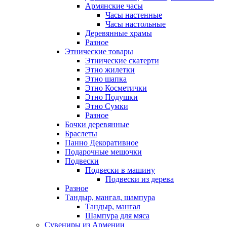
Армянские часы
Часы настенные
Часы настольные
Деревянные храмы
Разное
Этнические товары
Этнические скатерти
Этно жилетки
Этно шапка
Этно Косметички
Этно Подушки
Этно Сумки
Разное
Бочки деревянные
Браслеты
Панно Декоративное
Подарочные мешочки
Подвески
Подвески в машину
Подвески из дерева
Разное
Тандыр, мангал, шампура
Тандыр, мангал
Шампура для мяса
Сувениры из Армении