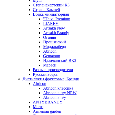
Муш
Степанакертский КЗ
Страна Камней
Водка миниатюрная
"Thiv" Premium
LIAREV
Artsakh New
Artsakh Brandy
Оганян
Прошянский
Миджнаберд
Abricon
Getnatoun
Иджеванский ВКЗ
Мараси
Разные производители
Русская водка
Дистилляты фруктовые; Бренди
Abricon
Abricon классика
Abricon в п/у NEW
Abricon в п/у
ANTYBRANDY
Morus
Armenian garden