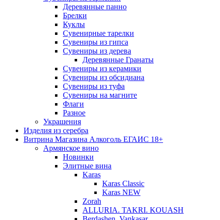
Деревянные панно
Брелки
Куклы
Сувенирные тарелки
Сувениры из гипса
Сувениры из дерева
Деревянные Гранаты
Сувениры из керамики
Сувениры из обсидиана
Сувениры из туфа
Сувениры на магните
Флаги
Разное
Украшения
Изделия из серебра
Витрина Магазина Алкоголь ЕГАИС 18+
Армянское вино
Новинки
Элитные вина
Karas
Karas Classic
Karas NEW
Zorah
ALLURIA. TAKRI. KOUASH
Berdashen. Vankasar