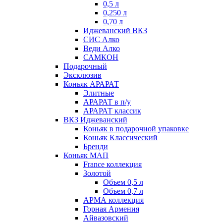
0,5 л
0,250 л
0,70 л
Иджеванский ВКЗ
СИС Алко
Веди Алко
САМКОН
Подарочный
Эксклюзив
Коньяк АРАРАТ
Элитные
АРАРАТ в п/у
АРАРАТ классик
ВКЗ Иджеванский
Коньяк в подарочной упаковке
Коньяк Классический
Бренди
Коньяк МАП
France коллекция
Золотой
Объем 0,5 л
Объем 0,7 л
АРМА коллекция
Горная Армения
Айвазовский