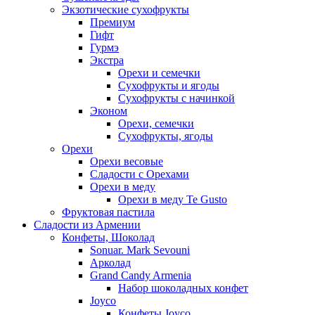
Экзотические сухофрукты
Премиум
Гифт
Гурмэ
Экстра
Орехи и семечки
Сухофрукты и ягоды
Сухофрукты с начинкой
Эконом
Орехи, семечки
Сухофрукты, ягоды
Орехи
Орехи весовые
Сладости с Орехами
Орехи в меду
Орехи в меду Te Gusto
Фруктовая пастила
Сладости из Армении
Конфеты, Шоколад
Sonuar. Mark Sevouni
Арколад
Grand Candy Armenia
Набор шоколадных конфет
Joyco
Конфеты Joyco