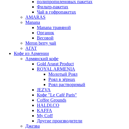
полипропиленовых пакетах
Фильтр-пакетах
Чай в гофропакетах
AMARAS
Manana
Manana травяной
Органик
Весовой
Meron berry чай
АГАТ
Кофе из Армении
Армянский кофе
Gold Ararat Product
ROYAL ARMENIA
Молотый Роял
Роял в зёрнах
Роял растворимый
JEZVA
Кофе "Le Café Paris"
Coffee Grounds
HALDI.CO
KAFFA
My Coff
Другие производители
Джезва