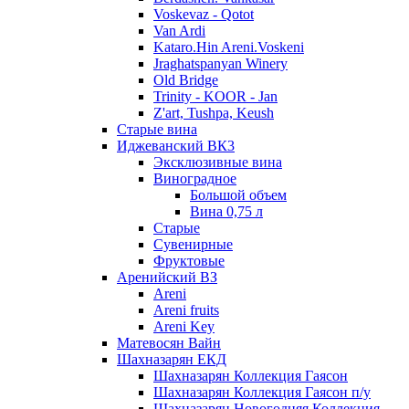
Voskevaz - Qotot
Van Ardi
Kataro.Hin Areni.Voskeni
Jraghatspanyan Winery
Old Bridge
Trinity - KOOR - Jan
Z'art, Tushpa, Keush
Старые вина
Иджеванский ВК3
Эксклюзивные вина
Виноградное
Большой объем
Вина 0,75 л
Старые
Сувенирные
Фруктовые
Аренийский ВЗ
Areni
Areni fruits
Areni Key
Матевосян Вайн
Шахназарян ЕКД
Шахназарян Коллекция Гаясон
Шахназарян Коллекция Гаясон п/у
Шахназарян Новогодняя Коллекция