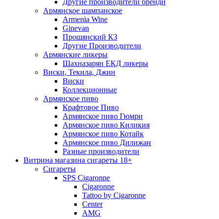
Другие производители бренди
Армянское шампанское
Armenia Wine
Ginevan
Прошянский КЗ
Другие Производители
Армянские ликеры
Шахназарян ЕКД ликеры
Виски, Текила, Джин
Виски
Коллекционные
Армянское пиво
Крафтовое Пиво
Армянское пиво Гюмри
Армянское пиво Киликия
Армянское пиво Котайк
Армянское пиво Дилижан
Разные производители
Витрина магазина сигареты 18+
Cигареты
SPS Cigaronne
Сigaronne
Tattoo by Cigaronne
Center
AMG