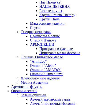
Нат Продукт
НАША ДЕРЕВНЯ
Разные крупы
Крупы Protein Therapy
Крупы Нане
Макаронные изделия
Соусы
Специи, приправы
Приправы в банке
Специи Hamove
АРМСПЕЦИИ
Приправы в фасовке
Приправы малая фасовка
Оливки, Оливковое масло
"Arm Eco"
Оливки "Aiello"
Оливки "AMADO"
Оливки "Armenium"
Хлебобулочные изделия
Мед из Армении
Армянские фрукты
Овощи и зелень
Зелень сушеная
Армчай армянский тараз
Армчай прозрачная фасовка