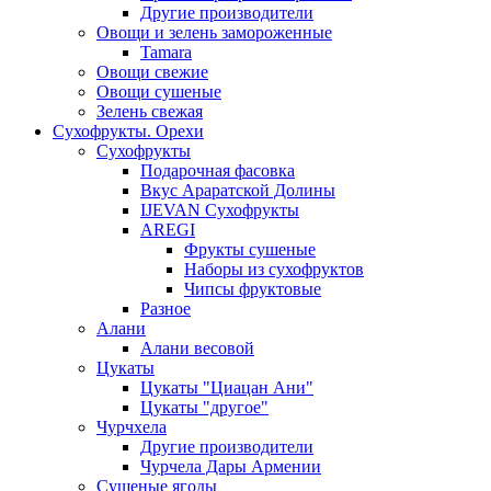
Другие производители
Овощи и зелень замороженные
Tamara
Овощи свежие
Овощи сушеные
Зелень свежая
Сухофрукты. Орехи
Сухофрукты
Подарочная фасовка
Вкус Араратской Долины
IJEVAN Сухофрукты
AREGI
Фрукты сушеные
Наборы из сухофруктов
Чипсы фруктовые
Разное
Алани
Алани весовой
Цукаты
Цукаты "Циацан Ани"
Цукаты "другое"
Чурчхела
Другие производители
Чурчела Дары Армении
Сушеные ягоды