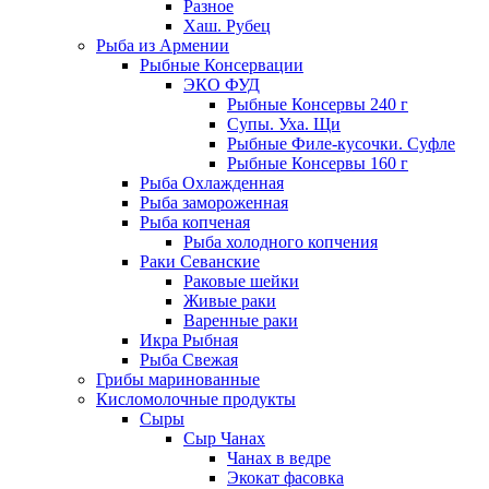
Разное
Хаш. Рубец
Рыба из Армении
Рыбные Консервации
ЭКО ФУД
Рыбные Консервы 240 г
Супы. Уха. Щи
Рыбные Филе-кусочки. Суфле
Рыбные Консервы 160 г
Рыба Охлажденная
Рыба замороженная
Рыба копченая
Рыба холодного копчения
Раки Севанские
Раковые шейки
Живые раки
Варенные раки
Икра Рыбная
Рыба Свежая
Грибы маринованные
Кисломолочные продукты
Сыры
Сыр Чанах
Чанах в ведре
Экокат фасовка