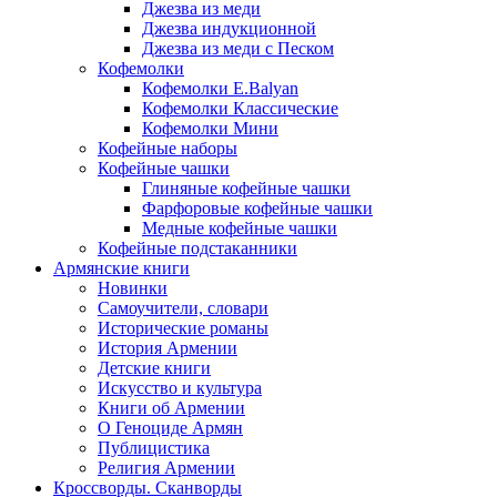
Джезва из меди
Джезва индукционной
Джезва из меди с Песком
Кофемолки
Кофемолки E.Balyan
Кофемолки Классические
Кофемолки Мини
Кофейные наборы
Кофейные чашки
Глиняные кофейные чашки
Фарфоровые кофейные чашки
Медные кофейные чашки
Кофейные подстаканники
Армянские книги
Новинки
Самоучители, словари
Исторические романы
История Армении
Детские книги
Иcкусство и культура
Книги об Армении
О Геноциде Армян
Публицистика
Религия Армении
Кроссворды. Сканворды