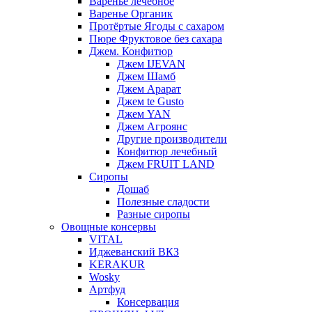
Варенье лечебное
Варенье Органик
Протёртые Ягоды с сахаром
Пюре Фруктовое без сахара
Джем. Конфитюр
Джем IJEVAN
Джем Шамб
Джем Арарат
Джем te Gusto
Джем YAN
Джем Агроянс
Другие производители
Конфитюр лечебный
Джем FRUIT LAND
Сиропы
Дошаб
Полезные сладости
Разные сиропы
Овощные консервы
VITAL
Иджеванский ВКЗ
KERAKUR
Wosky
Артфуд
Консервация