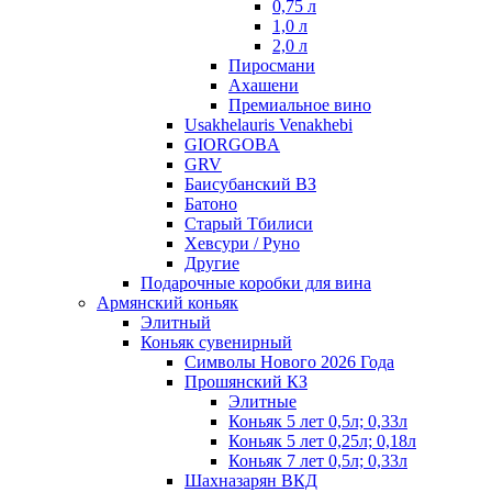
0,75 л
1,0 л
2,0 л
Пиросмани
Ахашени
Премиальное вино
Usakhelauris Venakhebi
GIORGOBA
GRV
Баисубанский ВЗ
Батоно
Старый Тбилиси
Хевсури / Руно
Другие
Подарочные коробки для вина
Армянский коньяк
Элитный
Коньяк сувенирный
Символы Нового 2026 Года
Прошянский КЗ
Элитные
Коньяк 5 лет 0,5л; 0,33л
Коньяк 5 лет 0,25л; 0,18л
Коньяк 7 лет 0,5л; 0,33л
Шахназарян ВКД