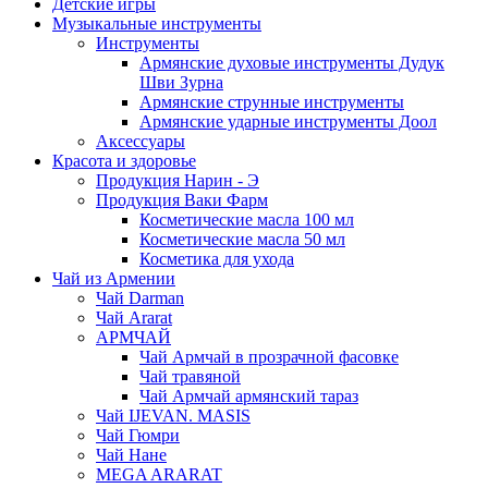
Детские игры
Музыкальные инструменты
Инструменты
Армянские духовые инструменты Дудук
Шви Зурна
Армянские струнные инструменты
Армянские ударные инструменты Доол
Аксессуары
Красота и здоровье
Продукция Нарин - Э
Продукция Ваки Фарм
Косметические масла 100 мл
Косметические масла 50 мл
Косметика для ухода
Чай из Армении
Чай Darman
Чай Ararat
АРМЧАЙ
Чай Армчай в прозрачной фасовке
Чай травяной
Чай Армчай армянский тараз
Чай IJEVAN. MASIS
Чай Гюмри
Чай Нане
MEGA ARARAT