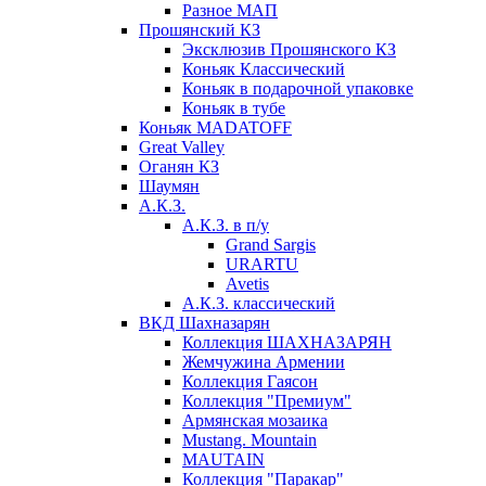
Разное МАП
Прошянский КЗ
Эксклюзив Прошянского КЗ
Коньяк Классический
Коньяк в подарочной упаковке
Коньяк в тубе
Коньяк MADATOFF
Great Valley
Оганян КЗ
Шаумян
А.К.З.
А.К.З. в п/у
Grand Sargis
URARTU
Avetis
А.К.З. классический
ВКД Шахназарян
Коллекция ШАХНАЗАРЯН
Жемчужина Армении
Коллекция Гаясон
Коллекция "Премиум"
Армянская мозаика
Mustang. Mountain
MAUTAIN
Коллекция "Паракар"