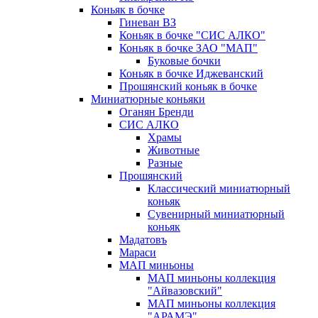
Коньяк в бочке
Гиневан ВЗ
Коньяк в бочке "СИС АЛКО"
Коньяк в бочке ЗАО "МАП"
Буковые бочки
Коньяк в бочке Иджеванский
Прошянский коньяк в бочке
Миниатюрные коньяки
Оганян Бренди
СИС АЛКО
Храмы
Животные
Разные
Прошянский
Классический миниатюрный
коньяк
Сувенирный миниатюрный
коньяк
Мадатовъ
Мараси
МАП миньоны
МАП миньоны коллекция
"Айвазовский"
МАП миньоны коллекция
"АРАМЭ"