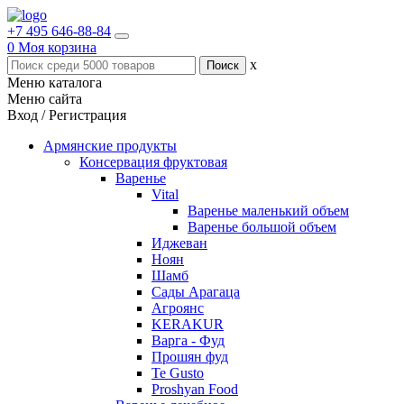
+7 495 646-88-84
0
Моя корзина
x
Меню каталога
Меню сайта
Вход / Регистрация
Армянские продукты
Консервация фруктовая
Варенье
Vital
Варенье маленький объем
Варенье большой объем
Иджеван
Ноян
Шамб
Сады Арагаца
Агроянс
KERAKUR
Варга - Фуд
Прошян фуд
Te Gusto
Proshyan Food