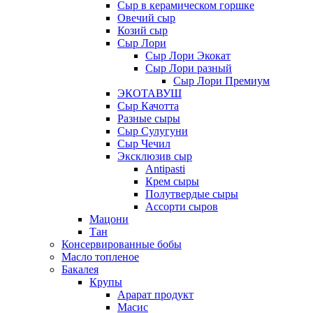
Сыр в керамическом горшке
Овечий сыр
Козий сыр
Сыр Лори
Сыр Лори Экокат
Сыр Лори разный
Сыр Лори Премиум
ЭКОТАВУШ
Сыр Качотта
Разные сыры
Сыр Сулугуни
Сыр Чечил
Эксклюзив сыр
Antipasti
Крем сыры
Полутвердые сыры
Ассорти сыров
Мацони
Тан
Консервированные бобы
Масло топленое
Бакалея
Крупы
Арарат продукт
Масис