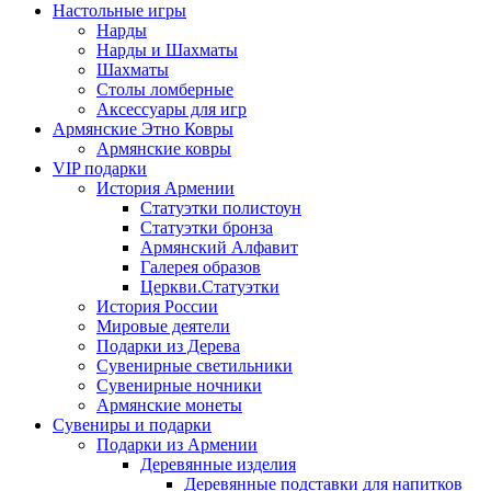
Настольные игры
Нарды
Нарды и Шахматы
Шахматы
Столы ломберные
Аксессуары для игр
Армянские Этно Ковры
Армянские ковры
VIP подарки
История Армении
Статуэтки полистоун
Статуэтки бронза
Армянский Алфавит
Галерея образов
Церкви.Статуэтки
История России
Мировые деятели
Подарки из Дерева
Сувенирные светильники
Сувенирные ночники
Армянские монеты
Сувениры и подарки
Подарки из Армении
Деревянные изделия
Деревянные подставки для напитков