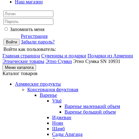
Наш магазин
Запомнить меня
Регистрация
Забыли пароль?
Войти как пользователь:
Главная страница
Сувениры и подарки
Подарки из Армении
Этнические товары
Этно Сумки
Этно Сумка SN 10931
Меню каталога
Каталог товаров
Армянские продукты
Консервация фруктовая
Варенье
Vital
Варенье маленький объем
Варенье большой объем
Иджеван
Ноян
Шамб
Сады Арагаца