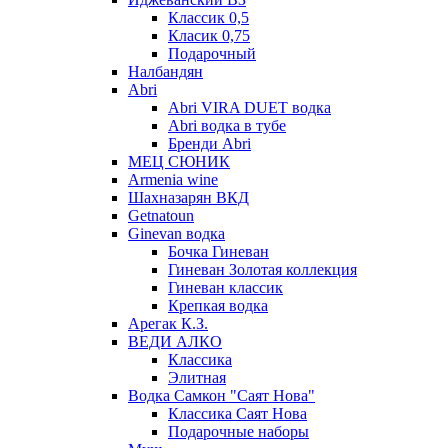
Классик 0,5
Класик 0,75
Подарочный
Налбандян
Abri
Abri VIRA DUET водка
Abri водка в тубе
Бренди Abri
МЕЦ СЮНИК
Armenia wine
Шахназарян ВКД
Getnatoun
Ginevan водка
Бочка Гиневан
Гиневан Золотая коллекция
Гиневан классик
Крепкая водка
Арегак К.З.
ВЕДИ АЛКО
Классика
Элитная
Водка Самкон "Саят Нова"
Классика Саят Нова
Подарочные наборы