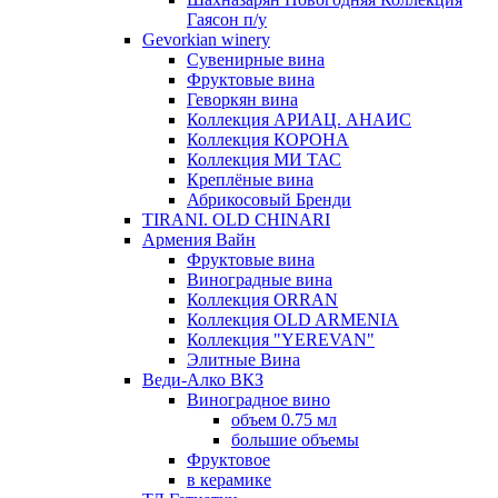
Гаясон п/у
Gevorkian winery
Сувенирные вина
Фруктовые вина
Геворкян вина
Коллекция АРИАЦ. АНАИС
Коллекция КОРОНА
Коллекция МИ ТАС
Креплёные вина
Абрикосовый Бренди
TIRANI. OLD CHINARI
Армения Вайн
Фруктовые вина
Виноградные вина
Коллекция ORRAN
Коллекция OLD ARMENIA
Коллекция "YEREVAN"
Элитные Вина
Веди-Алко ВКЗ
Виноградное вино
объем 0.75 мл
большие объемы
Фруктовое
в керамике