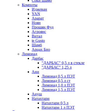
Соки Шамб
Компоты
Иджеван
YAN
Арарат
Ноян
Прошян Фуд
Агроянс
Витал
te Gusto
Шамб
Арцах Био
Лимонад
Дарбас
"ДАРБАС" 0,5 л в стекле
"ДАРБАС" 1,25 л
Ани
Лимонад 0,5 л ПЭТ
Лимонад 0,5 л ст
Лимонад 1,0 л ПЭТ
Лимонад 1,5 л ПЭТ
Ануш
Натахтари
Натахтари 0,5 л
Натахтари 1 л ПЭТ