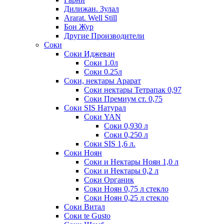
Дилижан. Зулал
Ararat. Well Still
Бон Жур
Другие Производители
Соки
Соки Иджеван
Соки 1.0л
Соки 0.25л
Соки, нектары Арарат
Соки нектары Тетрапак 0,97
Соки Премиум ст. 0,75
Соки SIS Натурал
Соки YAN
Соки 0,930 л
Соки 0,250 л
Соки SIS 1,6 л.
Соки Ноян
Соки и Нектары Ноян 1,0 л
Соки и Нектары 0,2 л
Соки Органик
Соки Ноян 0,75 л стекло
Соки Ноян 0,25 л стекло
Соки Витал
Соки te Gusto