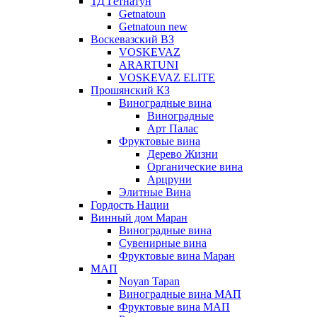
ТД Гетнатун
Getnatoun
Getnatoun new
Воскевазский ВЗ
VOSKEVAZ
ARARTUNI
VOSKEVAZ ELITE
Прошянский КЗ
Виноградные вина
Виноградные
Арт Палас
Фруктовые вина
Дерево Жизни
Органические вина
Арцруни
Элитные Вина
Гордость Нации
Винный дом Маран
Виноградные вина
Сувенирные вина
Фруктовые вина Маран
МАП
Noyan Tapan
Виноградные вина МАП
Фруктовые вина МАП