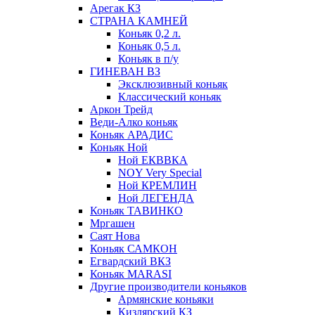
Арегак КЗ
СТРАНА КАМНЕЙ
Коньяк 0,2 л.
Коньяк 0,5 л.
Коньяк в п/у
ГИНЕВАН ВЗ
Эксклюзивный коньяк
Классический коньяк
Аркон Трейд
Веди-Алко коньяк
Коньяк АРАДИС
Коньяк Ной
Ной ЕКВВКА
NOY Very Special
Ной КРЕМЛИН
Ной ЛЕГЕНДА
Коньяк ТАВИНКО
Мргашен
Саят Нова
Коньяк САМКОН
Егвардский ВКЗ
Коньяк MARASI
Другие производители коньяков
Армянские коньяки
Кизлярский КЗ