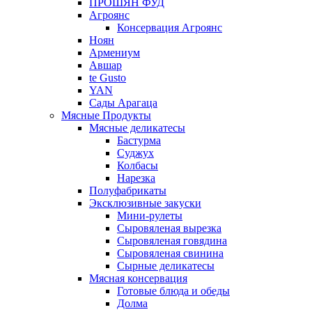
ПРОШЯН ФУД
Агроянс
Консервация Агроянс
Ноян
Армениум
Авшар
te Gusto
YAN
Сады Арагаца
Мясные Продукты
Мясные деликатесы
Бастурма
Суджух
Колбасы
Нарезка
Полуфабрикаты
Эксклюзивные закуски
Мини-рулеты
Сыровяленая вырезка
Сыровяленая говядина
Сыровяленая свинина
Сырные деликатесы
Мясная консервация
Готовые блюда и обеды
Долма