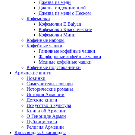
Джезва из меди
Джезва индукционной
Джезва из меди с Песком
Кофемолки
Кофемолки E.Balyan
Кофемолки Классические
Кофемолки Мини
Кофейные наборы
Кофейные чашки
Глиняные кофейные чашки
Фарфоровые кофейные чашки
Медные кофейные чашки
Кофейные подстаканники
Армянские книги
Новинки
Самоучители, словари
Исторические романы
История Армении
Детские книги
Иcкусство и культура
Книги об Армении
О Геноциде Армян
Публицистика
Религия Армении
Кроссворды. Сканворды