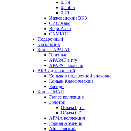
0,5 л
0,250 л
0,70 л
Иджеванский ВКЗ
СИС Алко
Веди Алко
САМКОН
Подарочный
Эксклюзив
Коньяк АРАРАТ
Элитные
АРАРАТ в п/у
АРАРАТ классик
ВКЗ Иджеванский
Коньяк в подарочной упаковке
Коньяк Классический
Бренди
Коньяк МАП
France коллекция
Золотой
Объем 0,5 л
Объем 0,7 л
АРМА коллекция
Горная Армения
Айвазовский