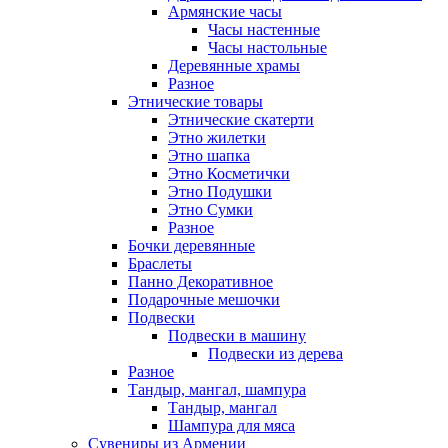
Армянские часы
Часы настенные
Часы настольные
Деревянные храмы
Разное
Этнические товары
Этнические скатерти
Этно жилетки
Этно шапка
Этно Косметички
Этно Подушки
Этно Сумки
Разное
Бочки деревянные
Браслеты
Панно Декоративное
Подарочные мешочки
Подвески
Подвески в машину
Подвески из дерева
Разное
Тандыр, мангал, шампура
Тандыр, мангал
Шампура для мяса
Сувениры из Армении