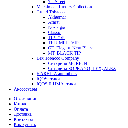
5th Street
Mackintosh Luxury Collection
Grand Tobacco
Akhtamar
Ararat
Nostalgia
Classic
TIP TOP
TRIUMPH. VIP
GT. Elegant. New Black
MT. BLACK TIP
Lex Tobacco Company
Сигареты MORION
Сигареты SOPRANO, LEX, ALEX
KARELIA and others
IQOS стики
IQOS ILUMA стики
Аксессуары
О компании
Каталог
Оплата
Доставка
Контакты
Как купить