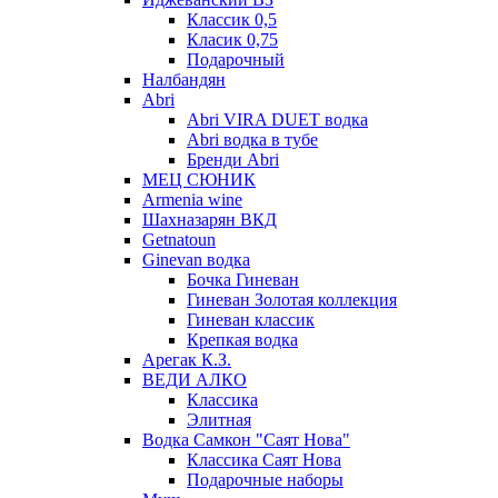
Классик 0,5
Класик 0,75
Подарочный
Налбандян
Abri
Abri VIRA DUET водка
Abri водка в тубе
Бренди Abri
МЕЦ СЮНИК
Armenia wine
Шахназарян ВКД
Getnatoun
Ginevan водка
Бочка Гиневан
Гиневан Золотая коллекция
Гиневан классик
Крепкая водка
Арегак К.З.
ВЕДИ АЛКО
Классика
Элитная
Водка Самкон "Саят Нова"
Классика Саят Нова
Подарочные наборы