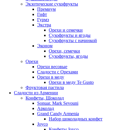
Экзотические сухофрукты
Премиум
Гифт
Гурмэ
Экстра
Орехи и семечки
Сухофрукты и ягоды
Сухофрукты с начинкой
Эконом
Орехи, семечки
Сухофрукты, ягоды
Орехи
Орехи весовые
Сладости с Орехами
Орехи в меду
Орехи в меду Te Gusto
Фруктовая пастила
Сладости из Армении
Конфеты, Шоколад
Sonuar. Mark Sevouni
Арколад
Grand Candy Armenia
Набор шоколадных конфет
Joyco
Конфеты Joyco