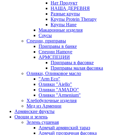
Нат Продукт
НАША ДЕРЕВНЯ
Разные крупы
Крупы Protein Therapy
Крупы Нане
Макаронные изделия
Соусы
Специи, приправы
Приправы в банке
Специи Hamove
АРМСПЕЦИИ
Приправы в фасовке
Приправы малая фасовка
Оливки, Оливковое масло
"Arm Eco"
Оливки "Aiello"
Оливки "AMADO"
Оливки "Armenium"
Хлебобулочные изделия
Мед из Армении
Армянские фрукты
Овощи и зелень
Зелень сушеная
Армчай армянский тараз
Армчай прозрачная фасовка