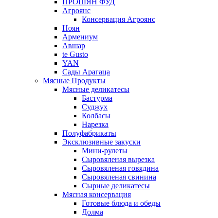
ПРОШЯН ФУД
Агроянс
Консервация Агроянс
Ноян
Армениум
Авшар
te Gusto
YAN
Сады Арагаца
Мясные Продукты
Мясные деликатесы
Бастурма
Суджух
Колбасы
Нарезка
Полуфабрикаты
Эксклюзивные закуски
Мини-рулеты
Сыровяленая вырезка
Сыровяленая говядина
Сыровяленая свинина
Сырные деликатесы
Мясная консервация
Готовые блюда и обеды
Долма