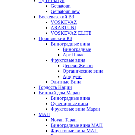
ТД Гетнатун
Getnatoun
Getnatoun new
Воскевазский ВЗ
VOSKEVAZ
ARARTUNI
VOSKEVAZ ELITE
Прошянский КЗ
Виноградные вина
Виноградные
Арт Палас
Фруктовые вина
Дерево Жизни
Органические вина
Арцруни
Элитные Вина
Гордость Нации
Винный дом Маран
Виноградные вина
Сувенирные вина
Фруктовые вина Маран
МАП
Noyan Tapan
Виноградные вина МАП
Фруктовые вина МАП