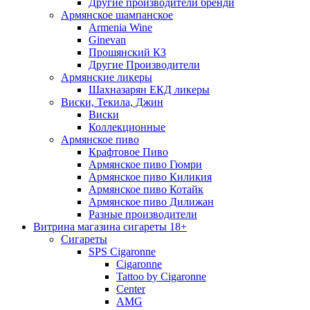
Другие производители бренди
Армянское шампанское
Armenia Wine
Ginevan
Прошянский КЗ
Другие Производители
Армянские ликеры
Шахназарян ЕКД ликеры
Виски, Текила, Джин
Виски
Коллекционные
Армянское пиво
Крафтовое Пиво
Армянское пиво Гюмри
Армянское пиво Киликия
Армянское пиво Котайк
Армянское пиво Дилижан
Разные производители
Витрина магазина сигареты 18+
Cигареты
SPS Cigaronne
Сigaronne
Tattoo by Cigaronne
Center
AMG