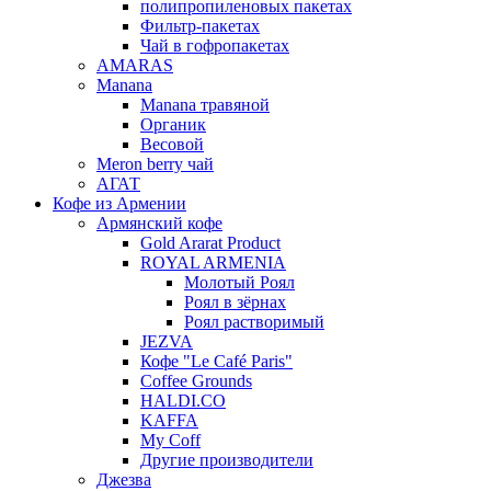
полипропиленовых пакетах
Фильтр-пакетах
Чай в гофропакетах
AMARAS
Manana
Manana травяной
Органик
Весовой
Meron berry чай
АГАТ
Кофе из Армении
Армянский кофе
Gold Ararat Product
ROYAL ARMENIA
Молотый Роял
Роял в зёрнах
Роял растворимый
JEZVA
Кофе "Le Café Paris"
Coffee Grounds
HALDI.CO
KAFFA
My Coff
Другие производители
Джезва