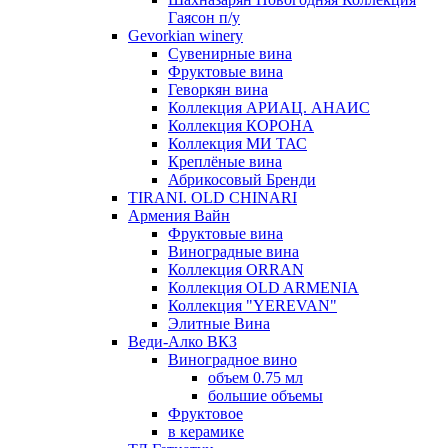
Гаясон п/у
Gevorkian winery
Сувенирные вина
Фруктовые вина
Геворкян вина
Коллекция АРИАЦ. АНАИС
Коллекция КОРОНА
Коллекция МИ ТАС
Креплёные вина
Абрикосовый Бренди
TIRANI. OLD CHINARI
Армения Вайн
Фруктовые вина
Виноградные вина
Коллекция ORRAN
Коллекция OLD ARMENIA
Коллекция "YEREVAN"
Элитные Вина
Веди-Алко ВКЗ
Виноградное вино
объем 0.75 мл
большие объемы
Фруктовое
в керамике