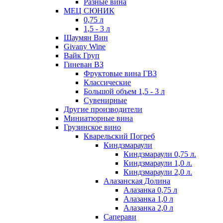
Разные вина
МЕЦ СЮНИК
0,75 л
1,5 - 3 л
Шаумян Вин
Givany Wine
Вайк Груп
Гиневан ВЗ
Фруктовые вина ГВЗ
Классические
Большой объем 1,5 - 3 л
Сувенирные
Другие производители
Миниатюрные вина
Грузинское вино
Кварельский Погреб
Киндзмараули
Киндзмараули 0,75 л.
Киндзмараули 1,0 л.
Киндзмараули 2,0 л.
Алазанская Долина
Алазанка 0,75 л
Алазанка 1,0 л
Алазанка 2,0 л
Саперави