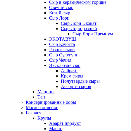
Сыр в керамическом горшке
Овечий сыр
Козий сыр
Сыр Лори
Сыр Лори Экокат
Сыр Лори разный
Сыр Лори Премиум
ЭКОТАВУШ
Сыр Качотта
Разные сыры
Сыр Сулугуни
Сыр Чечил
Эксклюзив сыр
Antipasti
Крем сыры
Полутвердые сыры
Ассорти сыров
Мацони
Тан
Консервированные бобы
Масло топленое
Бакалея
Крупы
Арарат продукт
Масис