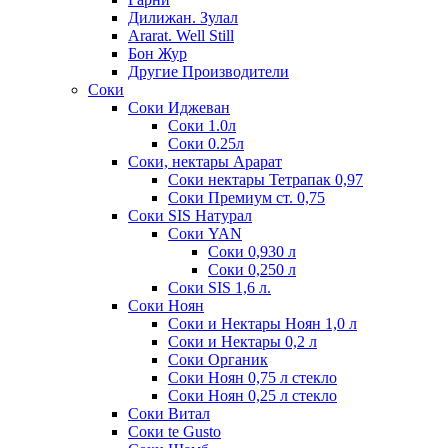
Дилижан. Зулал
Ararat. Well Still
Бон Жур
Другие Производители
Соки
Соки Иджеван
Соки 1.0л
Соки 0.25л
Соки, нектары Арарат
Соки нектары Тетрапак 0,97
Соки Премиум ст. 0,75
Соки SIS Натурал
Соки YAN
Соки 0,930 л
Соки 0,250 л
Соки SIS 1,6 л.
Соки Ноян
Соки и Нектары Ноян 1,0 л
Соки и Нектары 0,2 л
Соки Органик
Соки Ноян 0,75 л стекло
Соки Ноян 0,25 л стекло
Соки Витал
Соки te Gusto