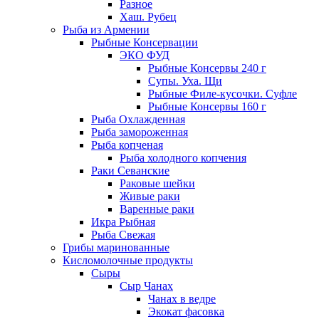
Разное
Хаш. Рубец
Рыба из Армении
Рыбные Консервации
ЭКО ФУД
Рыбные Консервы 240 г
Супы. Уха. Щи
Рыбные Филе-кусочки. Суфле
Рыбные Консервы 160 г
Рыба Охлажденная
Рыба замороженная
Рыба копченая
Рыба холодного копчения
Раки Севанские
Раковые шейки
Живые раки
Варенные раки
Икра Рыбная
Рыба Свежая
Грибы маринованные
Кисломолочные продукты
Сыры
Сыр Чанах
Чанах в ведре
Экокат фасовка