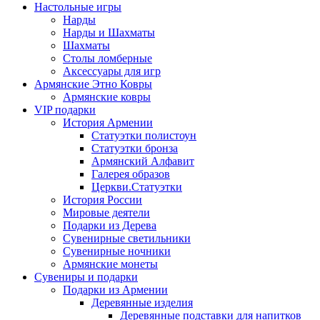
Настольные игры
Нарды
Нарды и Шахматы
Шахматы
Столы ломберные
Аксессуары для игр
Армянские Этно Ковры
Армянские ковры
VIP подарки
История Армении
Статуэтки полистоун
Статуэтки бронза
Армянский Алфавит
Галерея образов
Церкви.Статуэтки
История России
Мировые деятели
Подарки из Дерева
Сувенирные светильники
Сувенирные ночники
Армянские монеты
Сувениры и подарки
Подарки из Армении
Деревянные изделия
Деревянные подставки для напитков