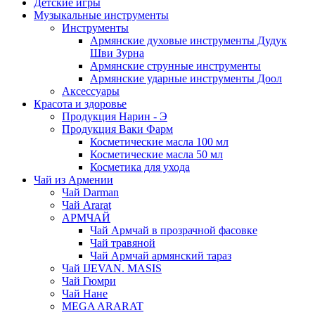
Детские игры
Музыкальные инструменты
Инструменты
Армянские духовые инструменты Дудук
Шви Зурна
Армянские струнные инструменты
Армянские ударные инструменты Доол
Аксессуары
Красота и здоровье
Продукция Нарин - Э
Продукция Ваки Фарм
Косметические масла 100 мл
Косметические масла 50 мл
Косметика для ухода
Чай из Армении
Чай Darman
Чай Ararat
АРМЧАЙ
Чай Армчай в прозрачной фасовке
Чай травяной
Чай Армчай армянский тараз
Чай IJEVAN. MASIS
Чай Гюмри
Чай Нане
MEGA ARARAT