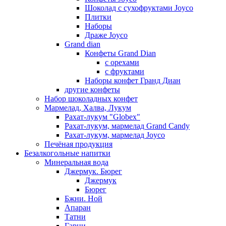
Шоколад с сухофруктами Joyco
Плитки
Наборы
Драже Joyco
Grand dian
Конфеты Grand Dian
с орехами
с фруктами
Наборы конфет Гранд Диан
другие конфеты
Набор шоколадных конфет
Мармелад, Халва, Лукум
Рахат-лукум "Globex"
Рахат-лукум, мармелад Grand Candy
Рахат-лукум, мармелад Joyco
Печёная продукция
Безалкогольные напитки
Минеральная вода
Джермук. Бюрег
Джермук
Бюрег
Бжни. Ной
Апаран
Татни
Гарни