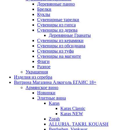
Деревянные панно
Брелки
Куклы
Сувенирные тарелки
Сувениры из гипса
Сувениры из дерева
Деревянные Гранаты
Сувениры из керамики
Сувениры из обсидиана
Сувениры из туфа
Сувениры на магните
Флаги
Разное
Украшения
Изделия из серебра
Витрина Магазина Алкоголь ЕГАИС 18+
Армянское вино
Новинки
Элитные вина
Karas
Karas Classic
Karas NEW
Zorah
ALLURIA. TAKRI. KOUASH
Berdashen. Vankasar