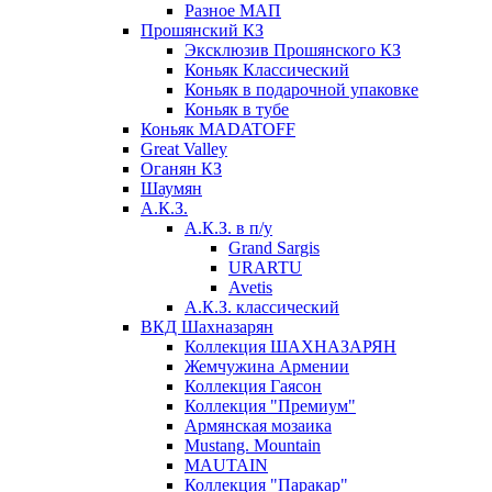
Разное МАП
Прошянский КЗ
Эксклюзив Прошянского КЗ
Коньяк Классический
Коньяк в подарочной упаковке
Коньяк в тубе
Коньяк MADATOFF
Great Valley
Оганян КЗ
Шаумян
А.К.З.
А.К.З. в п/у
Grand Sargis
URARTU
Avetis
А.К.З. классический
ВКД Шахназарян
Коллекция ШАХНАЗАРЯН
Жемчужина Армении
Коллекция Гаясон
Коллекция "Премиум"
Армянская мозаика
Mustang. Mountain
MAUTAIN
Коллекция "Паракар"