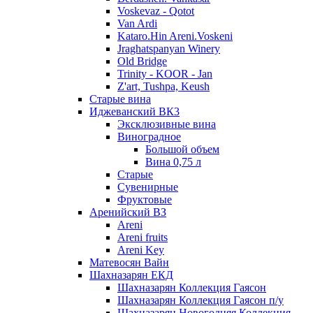
Voskevaz - Qotot
Van Ardi
Kataro.Hin Areni.Voskeni
Jraghatspanyan Winery
Old Bridge
Trinity - KOOR - Jan
Z'art, Tushpa, Keush
Старые вина
Иджеванский ВК3
Эксклюзивные вина
Виноградное
Большой объем
Вина 0,75 л
Старые
Сувенирные
Фруктовые
Аренийский ВЗ
Areni
Areni fruits
Areni Key
Матевосян Вайн
Шахназарян ЕКД
Шахназарян Коллекция Гаясон
Шахназарян Коллекция Гаясон п/у
Шахназарян Новогодняя Коллекция