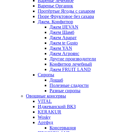
Варенье лечебное
Варенье Органик
Протёртые Ягоды с сахаром
Пюре Фруктовое без сахара
Джем. Конфитюр
Джем IJEVAN
Джем Шамб
Джем Арарат
Джем te Gusto
Джем YAN
Джем Агроянс
Другие производители
Конфитюр лечебный
Джем FRUIT LAND
Сиропы
Дошаб
Полезные сладости
Разные сиропы
Овощные консервы
VITAL
Иджеванский ВКЗ
KERAKUR
Wosky
Артфуд
Консервация