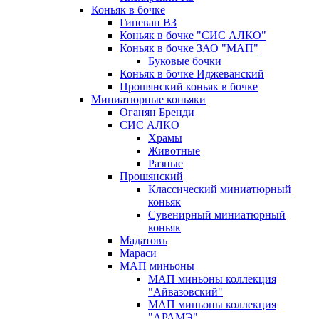
Коньяк в бочке
Гиневан ВЗ
Коньяк в бочке "СИС АЛКО"
Коньяк в бочке ЗАО "МАП"
Буковые бочки
Коньяк в бочке Иджеванский
Прошянский коньяк в бочке
Миниатюрные коньяки
Оганян Бренди
СИС АЛКО
Храмы
Животные
Разные
Прошянский
Классический миниатюрный
коньяк
Сувенирный миниатюрный
коньяк
Мадатовъ
Мараси
МАП миньоны
МАП миньоны коллекция
"Айвазовский"
МАП миньоны коллекция
"АРАМЭ"