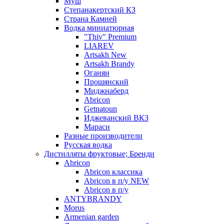
Муш
Степанакертский КЗ
Страна Камней
Водка миниатюрная
"Thiv" Premium
LIAREV
Artsakh New
Artsakh Brandy
Оганян
Прошянский
Миджнаберд
Abricon
Getnatoun
Иджеванский ВКЗ
Мараси
Разные производители
Русская водка
Дистилляты фруктовые; Бренди
Abricon
Abricon классика
Abricon в п/у NEW
Abricon в п/у
ANTYBRANDY
Morus
Armenian garden