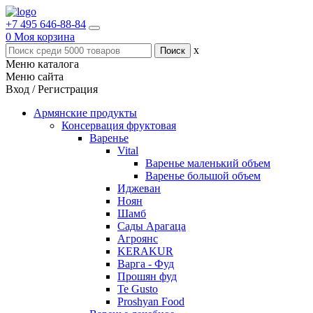
+7 495 646-88-84
0
Моя корзина
x
Меню каталога
Меню сайта
Вход / Регистрация
Армянские продукты
Консервация фруктовая
Варенье
Vital
Варенье маленький объем
Варенье большой объем
Иджеван
Ноян
Шамб
Сады Арагаца
Агроянс
KERAKUR
Варга - Фуд
Прошян фуд
Te Gusto
Proshyan Food