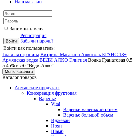
Наш магазин
Запомнить меня
Регистрация
Забыли пароль?
Войти как пользователь:
Главная страница
Витрина Магазина Алкоголь ЕГАИС 18+
Армянская водка
ВЕДИ АЛКО
Элитная
Водка Гранатовая 0,5
л 45% в с/б "Веди-Алко"
Меню каталога
Каталог товаров
Армянские продукты
Консервация фруктовая
Варенье
Vital
Варенье маленький объем
Варенье большой объем
Иджеван
Ноян
Шамб