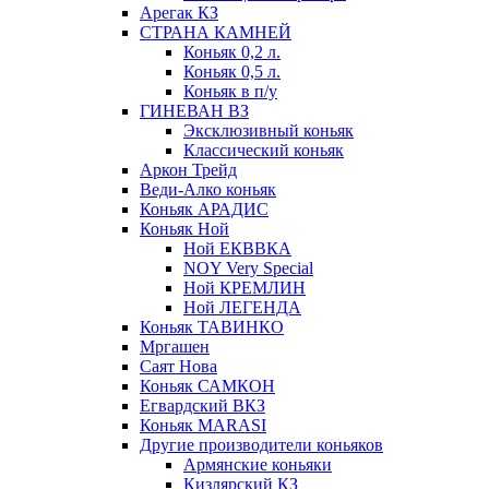
Арегак КЗ
СТРАНА КАМНЕЙ
Коньяк 0,2 л.
Коньяк 0,5 л.
Коньяк в п/у
ГИНЕВАН ВЗ
Эксклюзивный коньяк
Классический коньяк
Аркон Трейд
Веди-Алко коньяк
Коньяк АРАДИС
Коньяк Ной
Ной ЕКВВКА
NOY Very Special
Ной КРЕМЛИН
Ной ЛЕГЕНДА
Коньяк ТАВИНКО
Мргашен
Саят Нова
Коньяк САМКОН
Егвардский ВКЗ
Коньяк MARASI
Другие производители коньяков
Армянские коньяки
Кизлярский КЗ