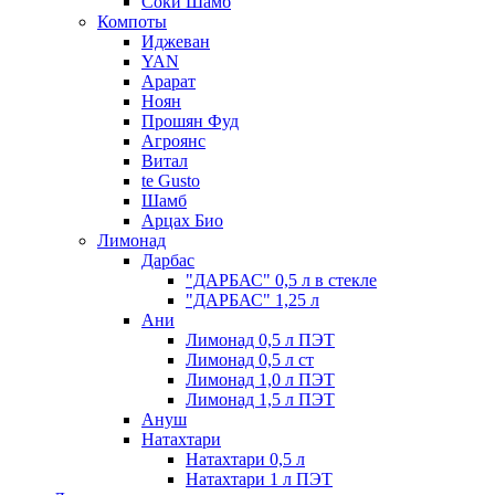
Соки Шамб
Компоты
Иджеван
YAN
Арарат
Ноян
Прошян Фуд
Агроянс
Витал
te Gusto
Шамб
Арцах Био
Лимонад
Дарбас
"ДАРБАС" 0,5 л в стекле
"ДАРБАС" 1,25 л
Ани
Лимонад 0,5 л ПЭТ
Лимонад 0,5 л ст
Лимонад 1,0 л ПЭТ
Лимонад 1,5 л ПЭТ
Ануш
Натахтари
Натахтари 0,5 л
Натахтари 1 л ПЭТ