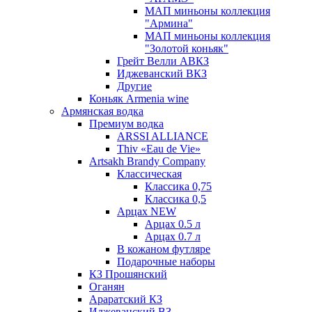
МАП миньоны коллекция
"Армина"
МАП миньоны коллекция
"Золотой коньяк"
Грейт Велли АВКЗ
Иджеванский ВКЗ
Другие
Коньяк Armenia wine
Армянская водка
Премиум водка
ARSSI ALLIANCE
Thiv «Eau de Vie»
Artsakh Brandy Company
Классическая
Классика 0,75
Классика 0,5
Арцах NEW
Арцах 0.5 л
Арцах 0.7 л
В кожаном футляре
Подарочные наборы
КЗ Прошянский
Оганян
Араратский КЗ
Иджеванский ВЗ