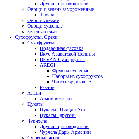
Другие производители
Овощи и зелень замороженные
Tamara
Овощи свежие
Овощи сушеные
Зелень свежая
Сухофрукты. Орехи
Сухофрукты
Подарочная фасовка
Вкус Араратской Долины
IJEVAN Сухофрукты
AREGI
Фрукты сушеные
Наборы из сухофруктов
Чипсы фруктовые
Разное
Алани
Алани весовой
Цукаты
Цукаты "Циацан Ани"
Цукаты "другое"
Чурчхела
Другие производители
Чурчела Дары Армении
Сушеные ягоды