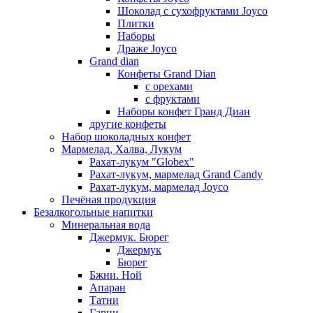
Шоколад с сухофруктами Joyco
Плитки
Наборы
Драже Joyco
Grand dian
Конфеты Grand Dian
с орехами
с фруктами
Наборы конфет Гранд Диан
другие конфеты
Набор шоколадных конфет
Мармелад, Халва, Лукум
Рахат-лукум "Globex"
Рахат-лукум, мармелад Grand Candy
Рахат-лукум, мармелад Joyco
Печёная продукция
Безалкогольные напитки
Минеральная вода
Джермук. Бюрег
Джермук
Бюрег
Бжни. Ной
Апаран
Татни
Гарни