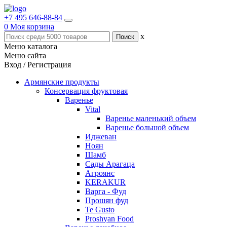
+7 495 646-88-84
0
Моя корзина
x
Меню каталога
Меню сайта
Вход / Регистрация
Армянские продукты
Консервация фруктовая
Варенье
Vital
Варенье маленький объем
Варенье большой объем
Иджеван
Ноян
Шамб
Сады Арагаца
Агроянс
KERAKUR
Варга - Фуд
Прошян фуд
Te Gusto
Proshyan Food