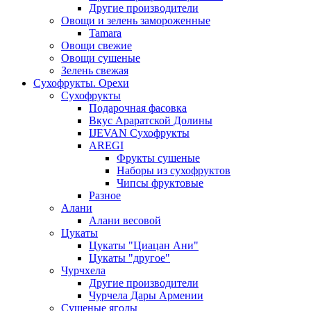
Другие производители
Овощи и зелень замороженные
Tamara
Овощи свежие
Овощи сушеные
Зелень свежая
Сухофрукты. Орехи
Сухофрукты
Подарочная фасовка
Вкус Араратской Долины
IJEVAN Сухофрукты
AREGI
Фрукты сушеные
Наборы из сухофруктов
Чипсы фруктовые
Разное
Алани
Алани весовой
Цукаты
Цукаты "Циацан Ани"
Цукаты "другое"
Чурчхела
Другие производители
Чурчела Дары Армении
Сушеные ягоды