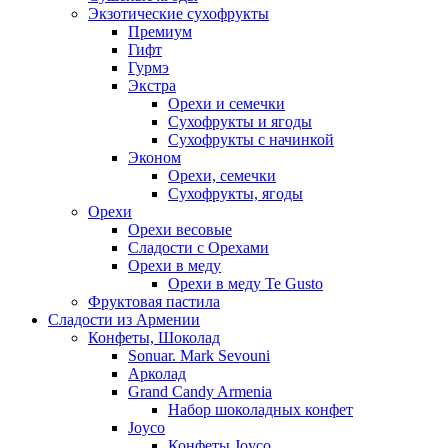
Экзотические сухофрукты
Премиум
Гифт
Гурмэ
Экстра
Орехи и семечки
Сухофрукты и ягоды
Сухофрукты с начинкой
Эконом
Орехи, семечки
Сухофрукты, ягоды
Орехи
Орехи весовые
Сладости с Орехами
Орехи в меду
Орехи в меду Te Gusto
Фруктовая пастила
Сладости из Армении
Конфеты, Шоколад
Sonuar. Mark Sevouni
Арколад
Grand Candy Armenia
Набор шоколадных конфет
Joyco
Конфеты Joyco