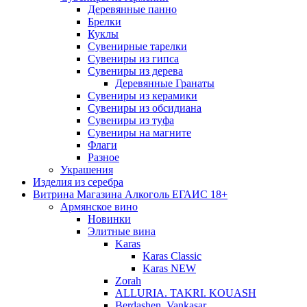
Деревянные панно
Брелки
Куклы
Сувенирные тарелки
Сувениры из гипса
Сувениры из дерева
Деревянные Гранаты
Сувениры из керамики
Сувениры из обсидиана
Сувениры из туфа
Сувениры на магните
Флаги
Разное
Украшения
Изделия из серебра
Витрина Магазина Алкоголь ЕГАИС 18+
Армянское вино
Новинки
Элитные вина
Karas
Karas Classic
Karas NEW
Zorah
ALLURIA. TAKRI. KOUASH
Berdashen. Vankasar