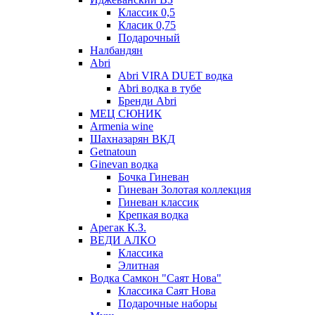
Классик 0,5
Класик 0,75
Подарочный
Налбандян
Abri
Abri VIRA DUET водка
Abri водка в тубе
Бренди Abri
МЕЦ СЮНИК
Armenia wine
Шахназарян ВКД
Getnatoun
Ginevan водка
Бочка Гиневан
Гиневан Золотая коллекция
Гиневан классик
Крепкая водка
Арегак К.З.
ВЕДИ АЛКО
Классика
Элитная
Водка Самкон "Саят Нова"
Классика Саят Нова
Подарочные наборы