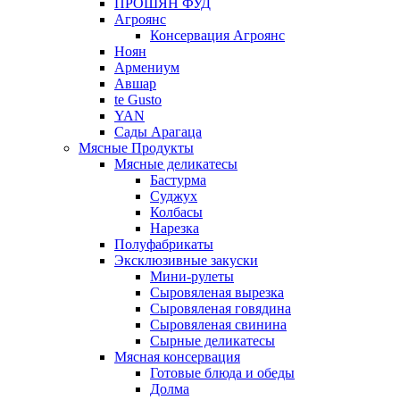
ПРОШЯН ФУД
Агроянс
Консервация Агроянс
Ноян
Армениум
Авшар
te Gusto
YAN
Сады Арагаца
Мясные Продукты
Мясные деликатесы
Бастурма
Суджух
Колбасы
Нарезка
Полуфабрикаты
Эксклюзивные закуски
Мини-рулеты
Сыровяленая вырезка
Сыровяленая говядина
Сыровяленая свинина
Сырные деликатесы
Мясная консервация
Готовые блюда и обеды
Долма