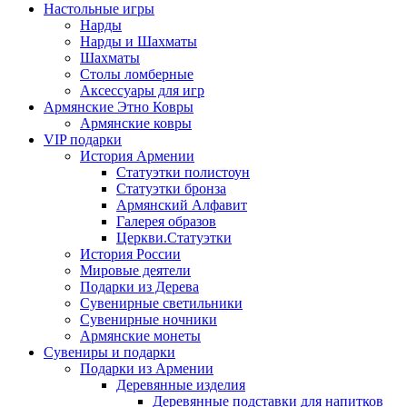
Настольные игры
Нарды
Нарды и Шахматы
Шахматы
Столы ломберные
Аксессуары для игр
Армянские Этно Ковры
Армянские ковры
VIP подарки
История Армении
Статуэтки полистоун
Статуэтки бронза
Армянский Алфавит
Галерея образов
Церкви.Статуэтки
История России
Мировые деятели
Подарки из Дерева
Сувенирные светильники
Сувенирные ночники
Армянские монеты
Сувениры и подарки
Подарки из Армении
Деревянные изделия
Деревянные подставки для напитков