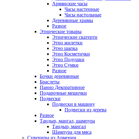
Армянские часы
Часы настенные
Часы настольные
Деревянные храмы
Разное
Этнические товары
Этнические скатерти
Этно жилетки
Этно шапка
Этно Косметички
Этно Подушки
Этно Сумки
Разное
Бочки деревянные
Браслеты
Панно Декоративное
Подарочные мешочки
Подвески
Подвески в машину
Подвески из дерева
Разное
Тандыр, мангал, шампура
Тандыр, мангал
Шампура для мяса
Сувениры из Армении