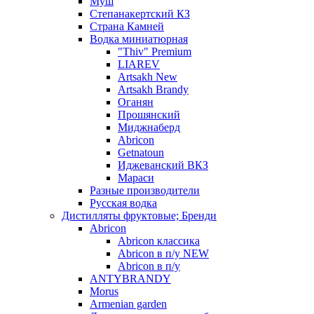
Муш
Степанакертский КЗ
Страна Камней
Водка миниатюрная
"Thiv" Premium
LIAREV
Artsakh New
Artsakh Brandy
Оганян
Прошянский
Миджнаберд
Abricon
Getnatoun
Иджеванский ВКЗ
Мараси
Разные производители
Русская водка
Дистилляты фруктовые; Бренди
Abricon
Abricon классика
Abricon в п/у NEW
Abricon в п/у
ANTYBRANDY
Morus
Armenian garden