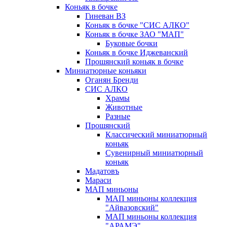
Коньяк в бочке
Гиневан ВЗ
Коньяк в бочке "СИС АЛКО"
Коньяк в бочке ЗАО "МАП"
Буковые бочки
Коньяк в бочке Иджеванский
Прошянский коньяк в бочке
Миниатюрные коньяки
Оганян Бренди
СИС АЛКО
Храмы
Животные
Разные
Прошянский
Классический миниатюрный
коньяк
Сувенирный миниатюрный
коньяк
Мадатовъ
Мараси
МАП миньоны
МАП миньоны коллекция
"Айвазовский"
МАП миньоны коллекция
"АРАМЭ"