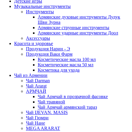
Детские игры
Музыкальные инструменты
Инструменты
Армянские духовые инструменты Дудук
Шви Зурна
Армянские струнные инструменты
Армянские ударные инструменты Доол
Аксессуары
Красота и здоровье
Продукция Нарин - Э
Продукция Ваки Фарм
Косметические масла 100 мл
Косметические масла 50 мл
Косметика для ухода
Чай из Армении
Чай Darman
Чай Ararat
АРМЧАЙ
Чай Армчай в прозрачной фасовке
Чай травяной
Чай Армчай армянский тараз
Чай IJEVAN. MASIS
Чай Гюмри
Чай Нане
MEGA ARARAT