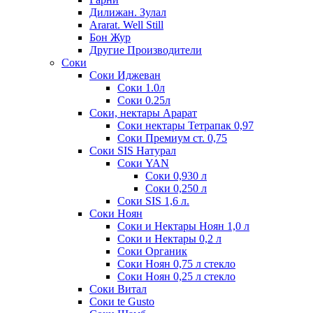
Дилижан. Зулал
Ararat. Well Still
Бон Жур
Другие Производители
Соки
Соки Иджеван
Соки 1.0л
Соки 0.25л
Соки, нектары Арарат
Соки нектары Тетрапак 0,97
Соки Премиум ст. 0,75
Соки SIS Натурал
Соки YAN
Соки 0,930 л
Соки 0,250 л
Соки SIS 1,6 л.
Соки Ноян
Соки и Нектары Ноян 1,0 л
Соки и Нектары 0,2 л
Соки Органик
Соки Ноян 0,75 л стекло
Соки Ноян 0,25 л стекло
Соки Витал
Соки te Gusto