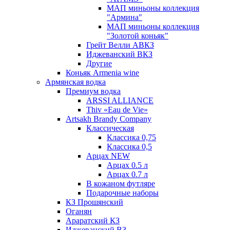
МАП миньоны коллекция
"Армина"
МАП миньоны коллекция
"Золотой коньяк"
Грейт Велли АВКЗ
Иджеванский ВКЗ
Другие
Коньяк Armenia wine
Армянская водка
Премиум водка
ARSSI ALLIANCE
Thiv «Eau de Vie»
Artsakh Brandy Company
Классическая
Классика 0,75
Классика 0,5
Арцах NEW
Арцах 0.5 л
Арцах 0.7 л
В кожаном футляре
Подарочные наборы
КЗ Прошянский
Оганян
Араратский КЗ
Иджеванский ВЗ