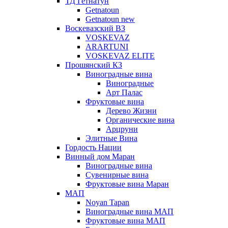
ТД Гетнатун
Getnatoun
Getnatoun new
Воскевазский ВЗ
VOSKEVAZ
ARARTUNI
VOSKEVAZ ELITE
Прошянский КЗ
Виноградные вина
Виноградные
Арт Палас
Фруктовые вина
Дерево Жизни
Органические вина
Арцруни
Элитные Вина
Гордость Нации
Винный дом Маран
Виноградные вина
Сувенирные вина
Фруктовые вина Маран
МАП
Noyan Tapan
Виноградные вина МАП
Фруктовые вина МАП