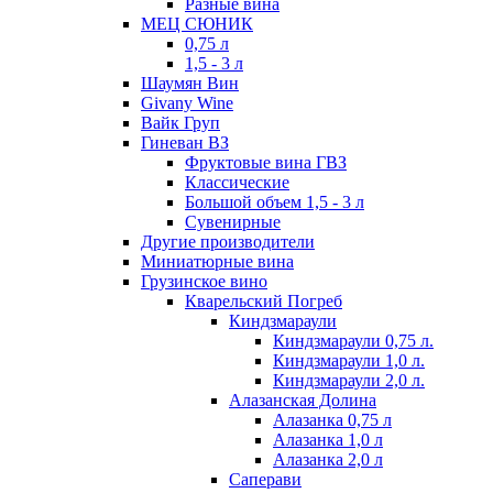
Разные вина
МЕЦ СЮНИК
0,75 л
1,5 - 3 л
Шаумян Вин
Givany Wine
Вайк Груп
Гиневан ВЗ
Фруктовые вина ГВЗ
Классические
Большой объем 1,5 - 3 л
Сувенирные
Другие производители
Миниатюрные вина
Грузинское вино
Кварельский Погреб
Киндзмараули
Киндзмараули 0,75 л.
Киндзмараули 1,0 л.
Киндзмараули 2,0 л.
Алазанская Долина
Алазанка 0,75 л
Алазанка 1,0 л
Алазанка 2,0 л
Саперави