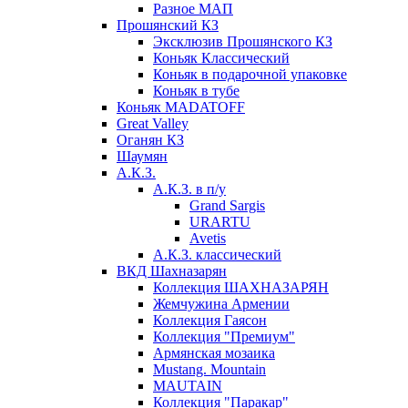
Разное МАП
Прошянский КЗ
Эксклюзив Прошянского КЗ
Коньяк Классический
Коньяк в подарочной упаковке
Коньяк в тубе
Коньяк MADATOFF
Great Valley
Оганян КЗ
Шаумян
А.К.З.
А.К.З. в п/у
Grand Sargis
URARTU
Avetis
А.К.З. классический
ВКД Шахназарян
Коллекция ШАХНАЗАРЯН
Жемчужина Армении
Коллекция Гаясон
Коллекция "Премиум"
Армянская мозаика
Mustang. Mountain
MAUTAIN
Коллекция "Паракар"