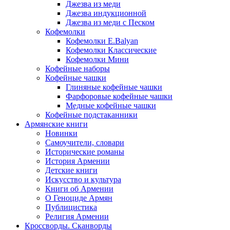
Джезва из меди
Джезва индукционной
Джезва из меди с Песком
Кофемолки
Кофемолки E.Balyan
Кофемолки Классические
Кофемолки Мини
Кофейные наборы
Кофейные чашки
Глиняные кофейные чашки
Фарфоровые кофейные чашки
Медные кофейные чашки
Кофейные подстаканники
Армянские книги
Новинки
Самоучители, словари
Исторические романы
История Армении
Детские книги
Иcкусство и культура
Книги об Армении
О Геноциде Армян
Публицистика
Религия Армении
Кроссворды. Сканворды