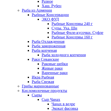
Разное
Хаш. Рубец
Рыба из Армении
Рыбные Консервации
ЭКО ФУД
Рыбные Консервы 240 г
Супы. Уха. Щи
Рыбные Филе-кусочки. Суфле
Рыбные Консервы 160 г
Рыба Охлажденная
Рыба замороженная
Рыба копченая
Рыба холодного копчения
Раки Севанские
Раковые шейки
Живые раки
Варенные раки
Икра Рыбная
Рыба Свежая
Грибы маринованные
Кисломолочные продукты
Сыры
Сыр Чанах
Чанах в ведре
Экокат фасовка