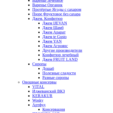
Варенье лечебное
Варенье Органик
Протёртые Ягоды с сахаром
Пюре Фруктовое без сахара
Джем. Конфитюр
Джем IJEVAN
Джем Шамб
Джем Арарат
Джем te Gusto
Джем YAN
Джем Агроянс
Другие производители
Конфитюр лечебный
Джем FRUIT LAND
Сиропы
Дошаб
Полезные сладости
Разные сиропы
Овощные консервы
VITAL
Иджеванский ВКЗ
KERAKUR
Wosky
Артфуд
Консервация