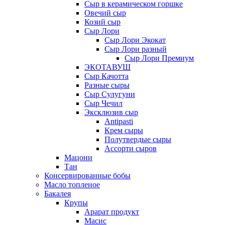
Сыр в керамическом горшке
Овечий сыр
Козий сыр
Сыр Лори
Сыр Лори Экокат
Сыр Лори разный
Сыр Лори Премиум
ЭКОТАВУШ
Сыр Качотта
Разные сыры
Сыр Сулугуни
Сыр Чечил
Эксклюзив сыр
Antipasti
Крем сыры
Полутвердые сыры
Ассорти сыров
Мацони
Тан
Консервированные бобы
Масло топленое
Бакалея
Крупы
Арарат продукт
Масис