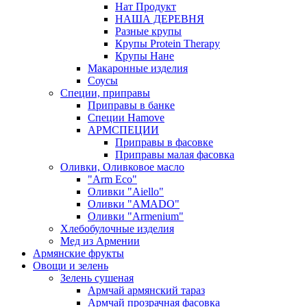
Нат Продукт
НАША ДЕРЕВНЯ
Разные крупы
Крупы Protein Therapy
Крупы Нане
Макаронные изделия
Соусы
Специи, приправы
Приправы в банке
Специи Hamove
АРМСПЕЦИИ
Приправы в фасовке
Приправы малая фасовка
Оливки, Оливковое масло
"Arm Eco"
Оливки "Aiello"
Оливки "AMADO"
Оливки "Armenium"
Хлебобулочные изделия
Мед из Армении
Армянские фрукты
Овощи и зелень
Зелень сушеная
Армчай армянский тараз
Армчай прозрачная фасовка