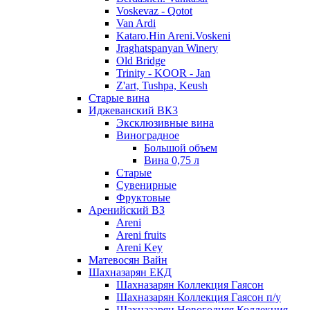
Voskevaz - Qotot
Van Ardi
Kataro.Hin Areni.Voskeni
Jraghatspanyan Winery
Old Bridge
Trinity - KOOR - Jan
Z'art, Tushpa, Keush
Старые вина
Иджеванский ВК3
Эксклюзивные вина
Виноградное
Большой объем
Вина 0,75 л
Старые
Сувенирные
Фруктовые
Аренийский ВЗ
Areni
Areni fruits
Areni Key
Матевосян Вайн
Шахназарян ЕКД
Шахназарян Коллекция Гаясон
Шахназарян Коллекция Гаясон п/у
Шахназарян Новогодняя Коллекция