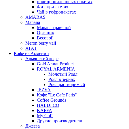
полипропиленовых пакетах
Фильтр-пакетах
Чай в гофропакетах
AMARAS
Manana
Manana травяной
Органик
Весовой
Meron berry чай
АГАТ
Кофе из Армении
Армянский кофе
Gold Ararat Product
ROYAL ARMENIA
Молотый Роял
Роял в зёрнах
Роял растворимый
JEZVA
Кофе "Le Café Paris"
Coffee Grounds
HALDI.CO
KAFFA
My Coff
Другие производители
Джезва