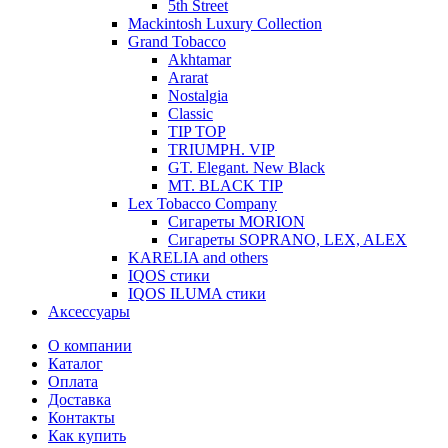
5th Street
Mackintosh Luxury Collection
Grand Tobacco
Akhtamar
Ararat
Nostalgia
Classic
TIP TOP
TRIUMPH. VIP
GT. Elegant. New Black
MT. BLACK TIP
Lex Tobacco Company
Сигареты MORION
Сигареты SOPRANO, LEX, ALEX
KARELIA and others
IQOS стики
IQOS ILUMA стики
Аксессуары
О компании
Каталог
Оплата
Доставка
Контакты
Как купить