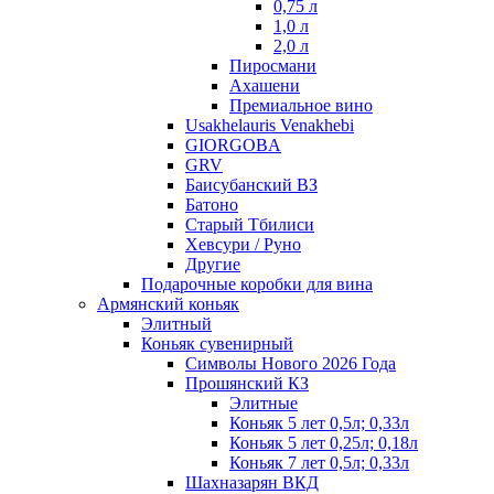
0,75 л
1,0 л
2,0 л
Пиросмани
Ахашени
Премиальное вино
Usakhelauris Venakhebi
GIORGOBA
GRV
Баисубанский ВЗ
Батоно
Старый Тбилиси
Хевсури / Руно
Другие
Подарочные коробки для вина
Армянский коньяк
Элитный
Коньяк сувенирный
Символы Нового 2026 Года
Прошянский КЗ
Элитные
Коньяк 5 лет 0,5л; 0,33л
Коньяк 5 лет 0,25л; 0,18л
Коньяк 7 лет 0,5л; 0,33л
Шахназарян ВКД