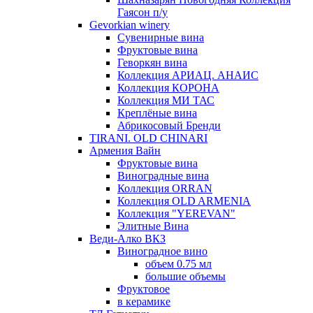
Гаясон п/у
Gevorkian winery
Сувенирные вина
Фруктовые вина
Геворкян вина
Коллекция АРИАЦ. АНАИС
Коллекция КОРОНА
Коллекция МИ ТАС
Креплёные вина
Абрикосовый Бренди
TIRANI. OLD CHINARI
Армения Вайн
Фруктовые вина
Виноградные вина
Коллекция ORRAN
Коллекция OLD ARMENIA
Коллекция "YEREVAN"
Элитные Вина
Веди-Алко ВКЗ
Виноградное вино
объем 0.75 мл
большие объемы
Фруктовое
в керамике