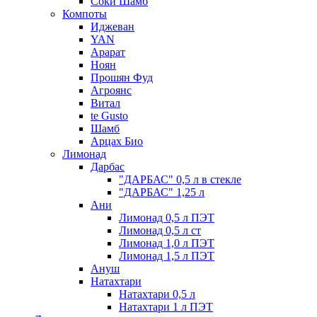
Соки Шамб
Компоты
Иджеван
YAN
Арарат
Ноян
Прошян Фуд
Агроянс
Витал
te Gusto
Шамб
Арцах Био
Лимонад
Дарбас
"ДАРБАС" 0,5 л в стекле
"ДАРБАС" 1,25 л
Ани
Лимонад 0,5 л ПЭТ
Лимонад 0,5 л ст
Лимонад 1,0 л ПЭТ
Лимонад 1,5 л ПЭТ
Ануш
Натахтари
Натахтари 0,5 л
Натахтари 1 л ПЭТ