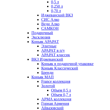
0,5 л
0,250 л
0,70 л
Иджеванский ВКЗ
СИС Алко
Веди Алко
САМКОН
Подарочный
Эксклюзив
Коньяк АРАРАТ
Элитные
АРАРАТ в п/у
АРАРАТ классик
ВКЗ Иджеванский
Коньяк в подарочной упаковке
Коньяк Классический
Бренди
Коньяк МАП
France коллекция
Золотой
Объем 0,5 л
Объем 0,7 л
АРМА коллекция
Горная Армения
Айвазовский