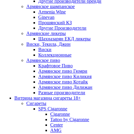
Другие производители бренди
Армянское шампанское
Armenia Wine
Ginevan
Прошянский КЗ
Другие Производители
Армянские ликеры
Шахназарян ЕКД ликеры
Виски, Текила, Джин
Виски
Коллекционные
Армянское пиво
Крафтовое Пиво
Армянское пиво Гюмри
Армянское пиво Киликия
Армянское пиво Котайк
Армянское пиво Дилижан
Разные производители
Витрина магазина сигареты 18+
Cигареты
SPS Cigaronne
Сigaronne
Tattoo by Cigaronne
Center
AMG