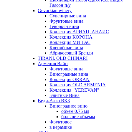
Гаясон п/у
Gevorkian winery
Сувенирные вина
Фруктовые вина
Геворкян вина
Коллекция АРИАЦ. АНАИС
Коллекция КОРОНА
Коллекция МИ ТАС
Креплёные вина
Абрикосовый Бренди
TIRANI. OLD CHINARI
Армения Вайн
Фруктовые вина
Виноградные вина
Коллекция ORRAN
Коллекция OLD ARMENIA
Коллекция "YEREVAN"
Элитные Вина
Веди-Алко ВКЗ
Виноградное вино
объем 0.75 мл
большие объемы
Фруктовое
в керамике