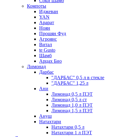
Соки Шамб
Компоты
Иджеван
YAN
Арарат
Ноян
Прошян Фуд
Агроянс
Витал
te Gusto
Шамб
Арцах Био
Лимонад
Дарбас
"ДАРБАС" 0,5 л в стекле
"ДАРБАС" 1,25 л
Ани
Лимонад 0,5 л ПЭТ
Лимонад 0,5 л ст
Лимонад 1,0 л ПЭТ
Лимонад 1,5 л ПЭТ
Ануш
Натахтари
Натахтари 0,5 л
Натахтари 1 л ПЭТ