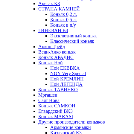
Арегак КЗ
СТРАНА КАМНЕЙ
Коньяк 0,2 л.
Коньяк 0,5 л.
Коньяк в п/у
ГИНЕВАН ВЗ
Эксклюзивный коньяк
Классический коньяк
Аркон Трейд
Веди-Алко коньяк
Коньяк АРАДИС
Коньяк Ной
Ной ЕКВВКА
NOY Very Special
Ной КРЕМЛИН
Ной ЛЕГЕНДА
Коньяк ТАВИНКО
Мргашен
Саят Нова
Коньяк САМКОН
Егвардский ВКЗ
Коньяк MARASI
Другие производители коньяков
Армянские коньяки
Кизлярский КЗ