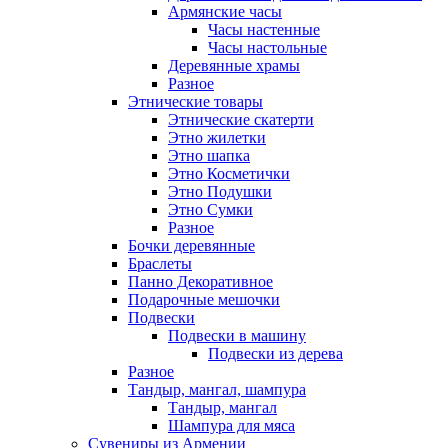
Армянские часы
Часы настенные
Часы настольные
Деревянные храмы
Разное
Этнические товары
Этнические скатерти
Этно жилетки
Этно шапка
Этно Косметички
Этно Подушки
Этно Сумки
Разное
Бочки деревянные
Браслеты
Панно Декоративное
Подарочные мешочки
Подвески
Подвески в машину
Подвески из дерева
Разное
Тандыр, мангал, шампура
Тандыр, мангал
Шампура для мяса
Сувениры из Армении