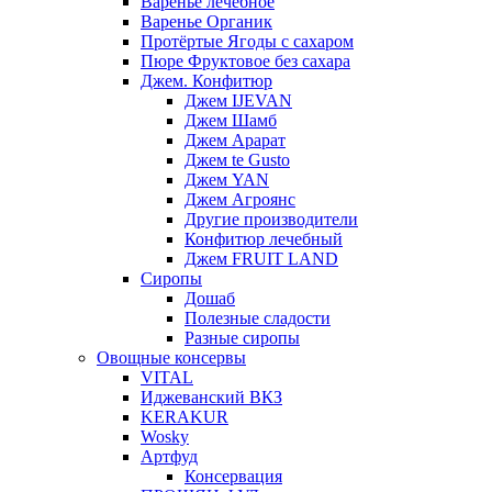
Варенье лечебное
Варенье Органик
Протёртые Ягоды с сахаром
Пюре Фруктовое без сахара
Джем. Конфитюр
Джем IJEVAN
Джем Шамб
Джем Арарат
Джем te Gusto
Джем YAN
Джем Агроянс
Другие производители
Конфитюр лечебный
Джем FRUIT LAND
Сиропы
Дошаб
Полезные сладости
Разные сиропы
Овощные консервы
VITAL
Иджеванский ВКЗ
KERAKUR
Wosky
Артфуд
Консервация