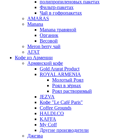
полипропиленовых пакетах
Фильтр-пакетах
Чай в гофропакетах
AMARAS
Manana
Manana травяной
Органик
Весовой
Meron berry чай
АГАТ
Кофе из Армении
Армянский кофе
Gold Ararat Product
ROYAL ARMENIA
Молотый Роял
Роял в зёрнах
Роял растворимый
JEZVA
Кофе "Le Café Paris"
Coffee Grounds
HALDI.CO
KAFFA
My Coff
Другие производители
Джезва