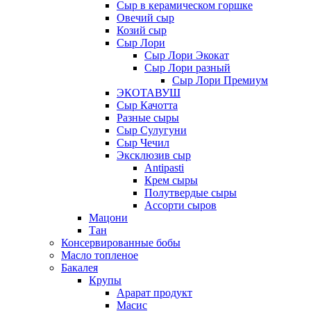
Сыр в керамическом горшке
Овечий сыр
Козий сыр
Сыр Лори
Сыр Лори Экокат
Сыр Лори разный
Сыр Лори Премиум
ЭКОТАВУШ
Сыр Качотта
Разные сыры
Сыр Сулугуни
Сыр Чечил
Эксклюзив сыр
Antipasti
Крем сыры
Полутвердые сыры
Ассорти сыров
Мацони
Тан
Консервированные бобы
Масло топленое
Бакалея
Крупы
Арарат продукт
Масис