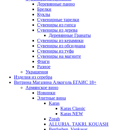
Деревянные панно
Брелки
Куклы
Сувенирные тарелки
Сувениры из гипса
Сувениры из дерева
Деревянные Гранаты
Сувениры из керамики
Сувениры из обсидиана
Сувениры из туфа
Сувениры на магните
Флаги
Разное
Украшения
Изделия из серебра
Витрина Магазина Алкоголь ЕГАИС 18+
Армянское вино
Новинки
Элитные вина
Karas
Karas Classic
Karas NEW
Zorah
ALLURIA. TAKRI. KOUASH
Berdashen. Vankasar