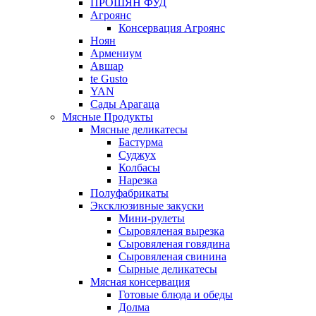
ПРОШЯН ФУД
Агроянс
Консервация Агроянс
Ноян
Армениум
Авшар
te Gusto
YAN
Сады Арагаца
Мясные Продукты
Мясные деликатесы
Бастурма
Суджух
Колбасы
Нарезка
Полуфабрикаты
Эксклюзивные закуски
Мини-рулеты
Сыровяленая вырезка
Сыровяленая говядина
Сыровяленая свинина
Сырные деликатесы
Мясная консервация
Готовые блюда и обеды
Долма