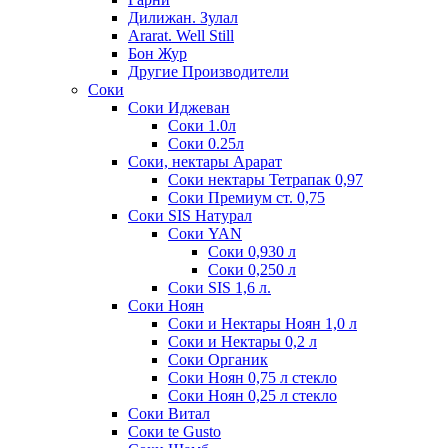
Дилижан. Зулал
Ararat. Well Still
Бон Жур
Другие Производители
Соки
Соки Иджеван
Соки 1.0л
Соки 0.25л
Соки, нектары Арарат
Соки нектары Тетрапак 0,97
Соки Премиум ст. 0,75
Соки SIS Натурал
Соки YAN
Соки 0,930 л
Соки 0,250 л
Соки SIS 1,6 л.
Соки Ноян
Соки и Нектары Ноян 1,0 л
Соки и Нектары 0,2 л
Соки Органик
Соки Ноян 0,75 л стекло
Соки Ноян 0,25 л стекло
Соки Витал
Соки te Gusto