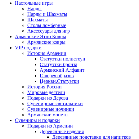
Настольные игры
Нарды
Нарды и Шахматы
Шахматы
Столы ломберные
Аксессуары для игр
Армянские Этно Ковры
Армянские ковры
VIP подарки
История Армении
Статуэтки полистоун
Статуэтки бронза
Армянский Алфавит
Галерея образов
Церкви.Статуэтки
История России
Мировые деятели
Подарки из Дерева
Сувенирные светильники
Сувенирные ночники
Армянские монеты
Сувениры и подарки
Подарки из Армении
Деревянные изделия
Деревянные подставки для напитков