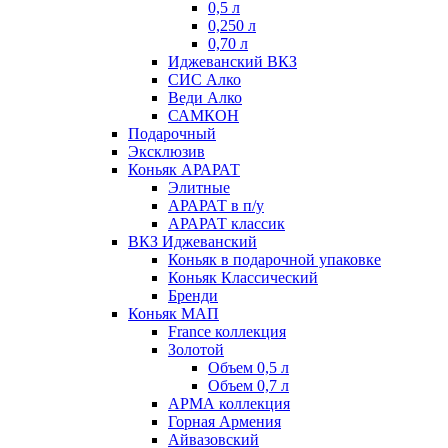
0,5 л
0,250 л
0,70 л
Иджеванский ВКЗ
СИС Алко
Веди Алко
САМКОН
Подарочный
Эксклюзив
Коньяк АРАРАТ
Элитные
АРАРАТ в п/у
АРАРАТ классик
ВКЗ Иджеванский
Коньяк в подарочной упаковке
Коньяк Классический
Бренди
Коньяк МАП
France коллекция
Золотой
Объем 0,5 л
Объем 0,7 л
АРМА коллекция
Горная Армения
Айвазовский