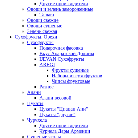
Другие производители
Овощи и зелень замороженные
Tamara
Овощи свежие
Овощи сушеные
Зелень свежая
Сухофрукты. Орехи
Сухофрукты
Подарочная фасовка
Вкус Араратской Долины
IJEVAN Сухофрукты
AREGI
Фрукты сушеные
Наборы из сухофруктов
Чипсы фруктовые
Разное
Алани
Алани весовой
Цукаты
Цукаты "Циацан Ани"
Цукаты "другое"
Чурчхела
Другие производители
Чурчела Дары Армении
Сушеные ягоды