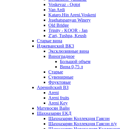
Voskevaz - Qotot
Van Ardi
Kataro.Hin Areni.Voskeni
Jraghatspanyan Winery
Old Bridge
Trinity - KOOR - Jan
Z'art, Tushpa, Keush
Старые вина
Иджеванский ВК3
Эксклюзивные вина
Виноградное
Большой объем
Вина 0,75 л
Старые
Сувенирные
Фруктовые
Аренийский ВЗ
Areni
Areni fruits
Areni Key
Матевосян Вайн
Шахназарян ЕКД
Шахназарян Коллекция Гаясон
Шахназарян Коллекция Гаясон п/у
Шахназарян Новогодняя Коллекция