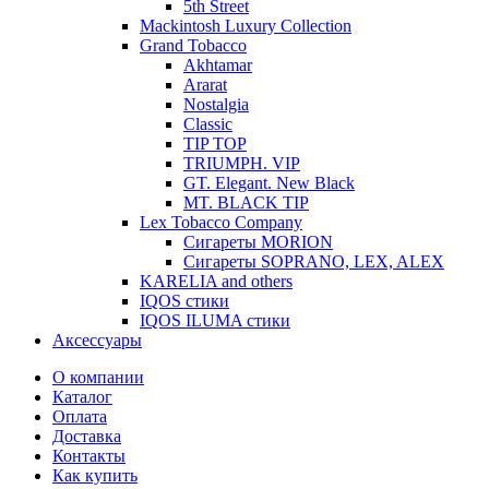
5th Street
Mackintosh Luxury Collection
Grand Tobacco
Akhtamar
Ararat
Nostalgia
Classic
TIP TOP
TRIUMPH. VIP
GT. Elegant. New Black
MT. BLACK TIP
Lex Tobacco Company
Сигареты MORION
Сигареты SOPRANO, LEX, ALEX
KARELIA and others
IQOS стики
IQOS ILUMA стики
Аксессуары
О компании
Каталог
Оплата
Доставка
Контакты
Как купить