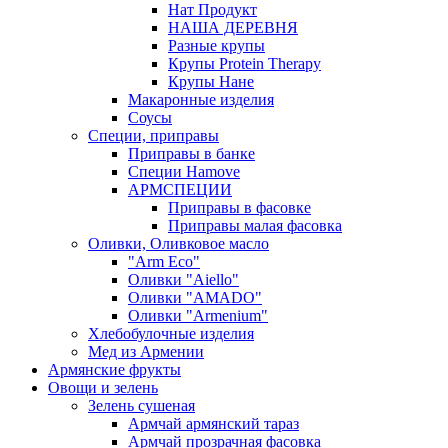
Нат Продукт
НАША ДЕРЕВНЯ
Разные крупы
Крупы Protein Therapy
Крупы Нане
Макаронные изделия
Соусы
Специи, приправы
Приправы в банке
Специи Hamove
АРМСПЕЦИИ
Приправы в фасовке
Приправы малая фасовка
Оливки, Оливковое масло
"Arm Eco"
Оливки "Aiello"
Оливки "AMADO"
Оливки "Armenium"
Хлебобулочные изделия
Мед из Армении
Армянские фрукты
Овощи и зелень
Зелень сушеная
Армчай армянский тараз
Армчай прозрачная фасовка