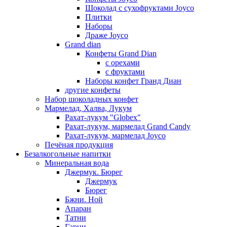
Шоколад с сухофруктами Joyco
Плитки
Наборы
Драже Joyco
Grand dian
Конфеты Grand Dian
с орехами
с фруктами
Наборы конфет Гранд Диан
другие конфеты
Набор шоколадных конфет
Мармелад, Халва, Лукум
Рахат-лукум "Globex"
Рахат-лукум, мармелад Grand Candy
Рахат-лукум, мармелад Joyco
Печёная продукция
Безалкогольные напитки
Минеральная вода
Джермук. Бюрег
Джермук
Бюрег
Бжни. Ной
Апаран
Татни
Гарни