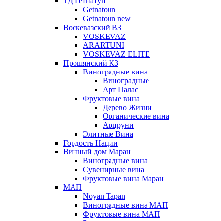
ТД Гетнатун
Getnatoun
Getnatoun new
Воскевазский ВЗ
VOSKEVAZ
ARARTUNI
VOSKEVAZ ELITE
Прошянский КЗ
Виноградные вина
Виноградные
Арт Палас
Фруктовые вина
Дерево Жизни
Органические вина
Арцруни
Элитные Вина
Гордость Нации
Винный дом Маран
Виноградные вина
Сувенирные вина
Фруктовые вина Маран
МАП
Noyan Tapan
Виноградные вина МАП
Фруктовые вина МАП