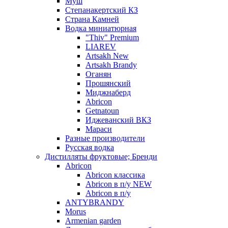
Муш
Степанакертский КЗ
Страна Камней
Водка миниатюрная
"Thiv" Premium
LIAREV
Artsakh New
Artsakh Brandy
Оганян
Прошянский
Миджнаберд
Abricon
Getnatoun
Иджеванский ВКЗ
Мараси
Разные производители
Русская водка
Дистилляты фруктовые; Бренди
Abricon
Abricon классика
Abricon в п/у NEW
Abricon в п/у
ANTYBRANDY
Morus
Armenian garden