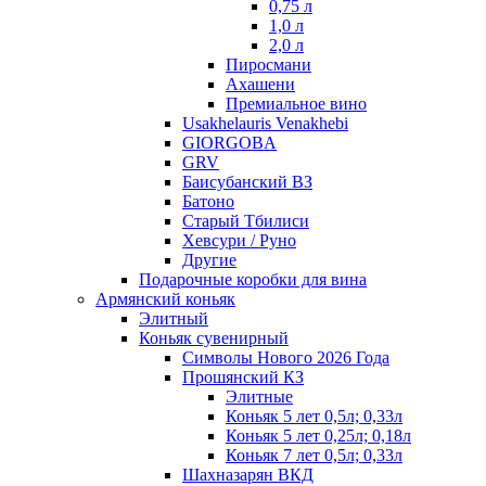
0,75 л
1,0 л
2,0 л
Пиросмани
Ахашени
Премиальное вино
Usakhelauris Venakhebi
GIORGOBA
GRV
Баисубанский ВЗ
Батоно
Старый Тбилиси
Хевсури / Руно
Другие
Подарочные коробки для вина
Армянский коньяк
Элитный
Коньяк сувенирный
Символы Нового 2026 Года
Прошянский КЗ
Элитные
Коньяк 5 лет 0,5л; 0,33л
Коньяк 5 лет 0,25л; 0,18л
Коньяк 7 лет 0,5л; 0,33л
Шахназарян ВКД