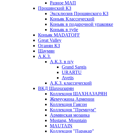
Разное МАП
Прошянский КЗ
Эксклюзив Прошянского КЗ
Коньяк Классический
Коньяк в подарочной упаковке
Коньяк в тубе
Коньяк MADATOFF
Great Valley
Оганян КЗ
Шаумян
А.К.З.
А.К.З. в п/у
Grand Sargis
URARTU
Avetis
А.К.З. классический
ВКД Шахназарян
Коллекция ШАХНАЗАРЯН
Жемчужина Армении
Коллекция Гаясон
Коллекция "Премиум"
Армянская мозаика
Mustang. Mountain
MAUTAIN
Коллекция "Паракар"