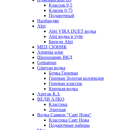
Классик 0,5
Класик 0,75
Подарочный
Налбандян
Abri
Abri VIRA DUET водка
Abri водка в тубе
Бренди Abri
МЕЦ СЮНИК
Armenia wine
Шахназарян ВКД
Getnatoun
Ginevan водка
Бочка Гиневан
Гиневан Золотая коллекция
Гиневан классик
Крепкая водка
Арегак К.З.
ВЕДИ АЛКО
Классика
Элитная
Водка Самкон "Саят Нова"
Классика Саят Нова
Подарочные наборы