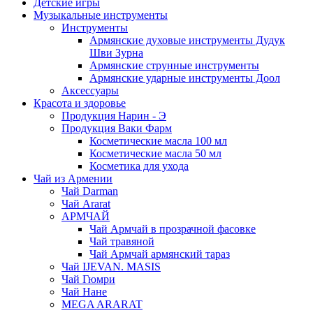
Детские игры
Музыкальные инструменты
Инструменты
Армянские духовые инструменты Дудук
Шви Зурна
Армянские струнные инструменты
Армянские ударные инструменты Доол
Аксессуары
Красота и здоровье
Продукция Нарин - Э
Продукция Ваки Фарм
Косметические масла 100 мл
Косметические масла 50 мл
Косметика для ухода
Чай из Армении
Чай Darman
Чай Ararat
АРМЧАЙ
Чай Армчай в прозрачной фасовке
Чай травяной
Чай Армчай армянский тараз
Чай IJEVAN. MASIS
Чай Гюмри
Чай Нане
MEGA ARARAT