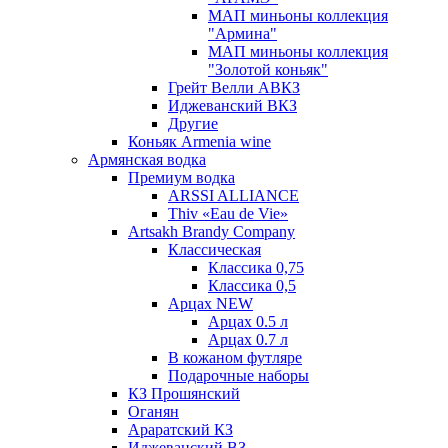
МАП миньоны коллекция
"Армина"
МАП миньоны коллекция
"Золотой коньяк"
Грейт Велли АВКЗ
Иджеванский ВКЗ
Другие
Коньяк Armenia wine
Армянская водка
Премиум водка
ARSSI ALLIANCE
Thiv «Eau de Vie»
Artsakh Brandy Company
Классическая
Классика 0,75
Классика 0,5
Арцах NEW
Арцах 0.5 л
Арцах 0.7 л
В кожаном футляре
Подарочные наборы
КЗ Прошянский
Оганян
Араратский КЗ
Иджеванский ВЗ