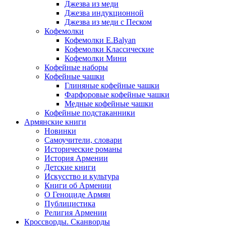
Джезва из меди
Джезва индукционной
Джезва из меди с Песком
Кофемолки
Кофемолки E.Balyan
Кофемолки Классические
Кофемолки Мини
Кофейные наборы
Кофейные чашки
Глиняные кофейные чашки
Фарфоровые кофейные чашки
Медные кофейные чашки
Кофейные подстаканники
Армянские книги
Новинки
Самоучители, словари
Исторические романы
История Армении
Детские книги
Иcкусство и культура
Книги об Армении
О Геноциде Армян
Публицистика
Религия Армении
Кроссворды. Сканворды