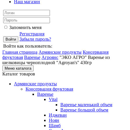
Наш магазин
Запомнить меня
Регистрация
Забыли пароль?
Войти как пользователь:
Главная страница
Армянские продукты
Консервация
фруктовая
Варенье
Агроянс
"ЭКО АГРО" Варенье из
шелковицы черноплодной "Agroyan's" 430гр
Меню каталога
Каталог товаров
Армянские продукты
Консервация фруктовая
Варенье
Vital
Варенье маленький объем
Варенье большой объем
Иджеван
Ноян
Шамб