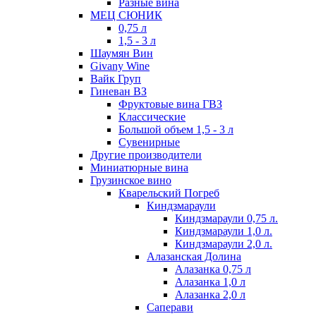
Разные вина
МЕЦ СЮНИК
0,75 л
1,5 - 3 л
Шаумян Вин
Givany Wine
Вайк Груп
Гиневан ВЗ
Фруктовые вина ГВЗ
Классические
Большой объем 1,5 - 3 л
Сувенирные
Другие производители
Миниатюрные вина
Грузинское вино
Кварельский Погреб
Киндзмараули
Киндзмараули 0,75 л.
Киндзмараули 1,0 л.
Киндзмараули 2,0 л.
Алазанская Долина
Алазанка 0,75 л
Алазанка 1,0 л
Алазанка 2,0 л
Саперави