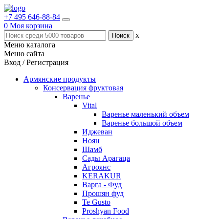
+7 495 646-88-84
0
Моя корзина
x
Меню каталога
Меню сайта
Вход / Регистрация
Армянские продукты
Консервация фруктовая
Варенье
Vital
Варенье маленький объем
Варенье большой объем
Иджеван
Ноян
Шамб
Сады Арагаца
Агроянс
KERAKUR
Варга - Фуд
Прошян фуд
Te Gusto
Proshyan Food