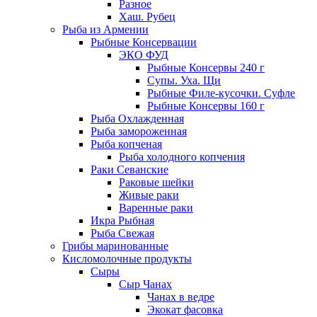
Разное
Хаш. Рубец
Рыба из Армении
Рыбные Консервации
ЭКО ФУД
Рыбные Консервы 240 г
Супы. Уха. Щи
Рыбные Филе-кусочки. Суфле
Рыбные Консервы 160 г
Рыба Охлажденная
Рыба замороженная
Рыба копченая
Рыба холодного копчения
Раки Севанские
Раковые шейки
Живые раки
Варенные раки
Икра Рыбная
Рыба Свежая
Грибы маринованные
Кисломолочные продукты
Сыры
Сыр Чанах
Чанах в ведре
Экокат фасовка