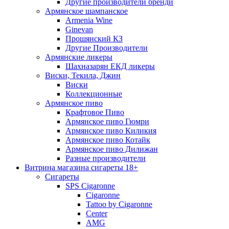
Другие производители бренди
Армянское шампанское
Armenia Wine
Ginevan
Прошянский КЗ
Другие Производители
Армянские ликеры
Шахназарян ЕКД ликеры
Виски, Текила, Джин
Виски
Коллекционные
Армянское пиво
Крафтовое Пиво
Армянское пиво Гюмри
Армянское пиво Киликия
Армянское пиво Котайк
Армянское пиво Дилижан
Разные производители
Витрина магазина сигареты 18+
Cигареты
SPS Cigaronne
Сigaronne
Tattoo by Cigaronne
Center
AMG