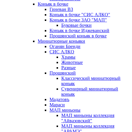
Коньяк в бочке
Гиневан ВЗ
Коньяк в бочке "СИС АЛКО"
Коньяк в бочке ЗАО "МАП"
Буковые бочки
Коньяк в бочке Иджеванский
Прошянский коньяк в бочке
Миниатюрные коньяки
Оганян Бренди
СИС АЛКО
Храмы
Животные
Разные
Прошянский
Классический миниатюрный
коньяк
Сувенирный миниатюрный
коньяк
Мадатовъ
Мараси
МАП миньоны
МАП миньоны коллекция
"Айвазовский"
МАП миньоны коллекция
"АРАМЭ"