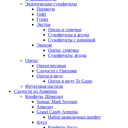
Экзотические сухофрукты
Премиум
Гифт
Гурмэ
Экстра
Орехи и семечки
Сухофрукты и ягоды
Сухофрукты с начинкой
Эконом
Орехи, семечки
Сухофрукты, ягоды
Орехи
Орехи весовые
Сладости с Орехами
Орехи в меду
Орехи в меду Te Gusto
Фруктовая пастила
Сладости из Армении
Конфеты, Шоколад
Sonuar. Mark Sevouni
Арколад
Grand Candy Armenia
Набор шоколадных конфет
Joyco
Конфеты Joyco